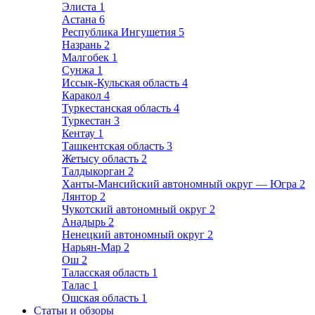
Элиста
1
Астана
6
Республика Ингушетия
5
Назрань
2
Малгобек
1
Сунжа
1
Иссык-Кульская область
4
Каракол
4
Туркестанская область
4
Туркестан
3
Кентау
1
Ташкентская область
3
Жетысу область
2
Талдыкорган
2
Ханты-Мансийский автономный округ — Югра
2
Лянтор
2
Чукотский автономный округ
2
Анадырь
2
Ненецкий автономный округ
2
Нарьян-Мар
2
Ош
2
Таласская область
1
Талас
1
Ошская область
1
Статьи и обзоры