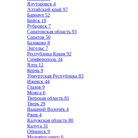
Ялуторовск
4
Алтайский край
97
Барнаул
52
Бийск
10
Рубцовск
7
Саратовская область
93
Саратов
50
Балаково
8
Энгельс
7
Республика Крым
92
Симферополь
34
Ялта
12
Керчь
9
Удмуртская Республика
83
Ижевск
44
Глазов
9
Можга
6
Тверская область
81
Тверь
29
Вышний Волочёк
4
Ржев
4
Калужская область
80
Калуга
31
Обнинск
9
Малоярославец
6