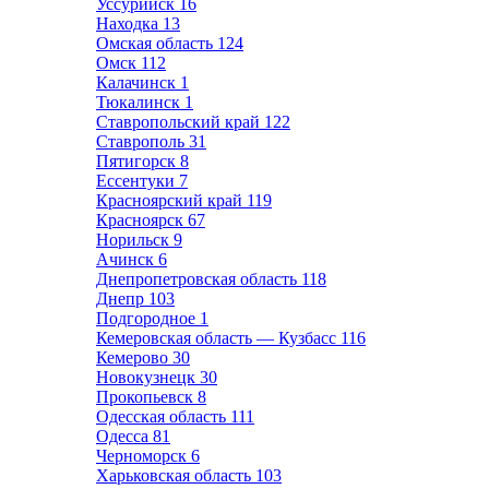
Уссурийск
16
Находка
13
Омская область
124
Омск
112
Калачинск
1
Тюкалинск
1
Ставропольский край
122
Ставрополь
31
Пятигорск
8
Ессентуки
7
Красноярский край
119
Красноярск
67
Норильск
9
Ачинск
6
Днепропетровская область
118
Днепр
103
Подгородное
1
Кемеровская область — Кузбасс
116
Кемерово
30
Новокузнецк
30
Прокопьевск
8
Одесская область
111
Одесса
81
Черноморск
6
Харьковская область
103