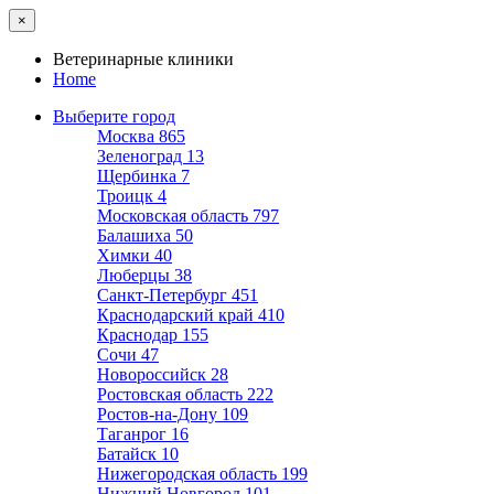
×
Ветеринарные клиники
Home
Выберите город
Москва
865
Зеленоград
13
Щербинка
7
Троицк
4
Московская область
797
Балашиха
50
Химки
40
Люберцы
38
Санкт-Петербург
451
Краснодарский край
410
Краснодар
155
Сочи
47
Новороссийск
28
Ростовская область
222
Ростов-на-Дону
109
Таганрог
16
Батайск
10
Нижегородская область
199
Нижний Новгород
101