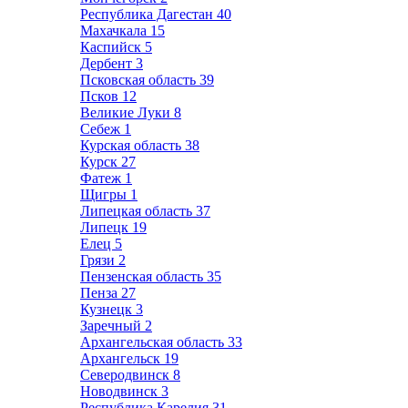
Республика Дагестан
40
Махачкала
15
Каспийск
5
Дербент
3
Псковская область
39
Псков
12
Великие Луки
8
Себеж
1
Курская область
38
Курск
27
Фатеж
1
Щигры
1
Липецкая область
37
Липецк
19
Елец
5
Грязи
2
Пензенская область
35
Пенза
27
Кузнецк
3
Заречный
2
Архангельская область
33
Архангельск
19
Северодвинск
8
Новодвинск
3
Республика Карелия
31