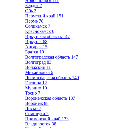
Новосибирск
111
Бердск
7
Обь
2
Пермский край
151
Пермь
78
Соликамск
7
Краснокамск
6
Иркутская область
147
Иркутск
68
Ангарск
15
Братск
10
Волгоградская область
147
Волгоград
83
Волжский
11
Михайловка
6
Ленинградская область
140
Гатчина
12
Мурино
10
Тосно
7
Воронежская область
137
Воронеж
88
Лиски
7
Семилуки
5
Приморский край
133
Владивосток
38