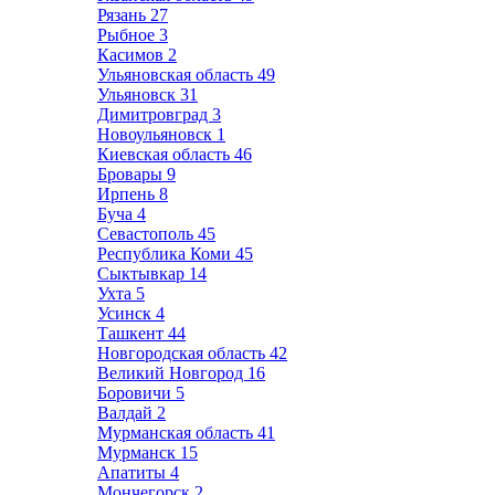
Рязань
27
Рыбное
3
Касимов
2
Ульяновская область
49
Ульяновск
31
Димитровград
3
Новоульяновск
1
Киевская область
46
Бровары
9
Ирпень
8
Буча
4
Севастополь
45
Республика Коми
45
Сыктывкар
14
Ухта
5
Усинск
4
Ташкент
44
Новгородская область
42
Великий Новгород
16
Боровичи
5
Валдай
2
Мурманская область
41
Мурманск
15
Апатиты
4
Мончегорск
2