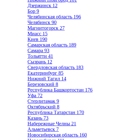
Дзержинск
12
Бор
9
Челябинская область
196
Челябинск
90
Магнитогорск
27
Миасс
15
Киев
190
Самарская область
189
Самара
93
Тольятти
41
Сызрань
12
Свердловская область
183
Екатеринбург
85
Нижний Тагил
14
Березовский
8
Республика Башкортостан
176
Уфа
72
Стерлитамак
9
Октябрьский
8
Республика Татарстан
170
Казань
73
Набережные Челны
21
Альметьевск
7
Новосибирская область
160