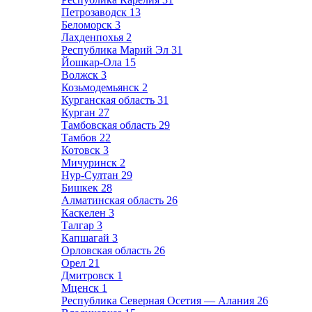
Петрозаводск
13
Беломорск
3
Лахденпохья
2
Республика Марий Эл
31
Йошкар-Ола
15
Волжск
3
Козьмодемьянск
2
Курганская область
31
Курган
27
Тамбовская область
29
Тамбов
22
Котовск
3
Мичуринск
2
Нур-Султан
29
Бишкек
28
Алматинская область
26
Каскелен
3
Талгар
3
Капшагай
3
Орловская область
26
Орел
21
Дмитровск
1
Мценск
1
Республика Северная Осетия — Алания
26