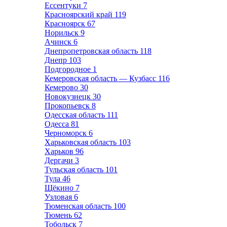
Ессентуки
7
Красноярский край
119
Красноярск
67
Норильск
9
Ачинск
6
Днепропетровская область
118
Днепр
103
Подгородное
1
Кемеровская область — Кузбасс
116
Кемерово
30
Новокузнецк
30
Прокопьевск
8
Одесская область
111
Одесса
81
Черноморск
6
Харьковская область
103
Харьков
96
Дергачи
3
Тульская область
101
Тула
46
Щёкино
7
Узловая
6
Тюменская область
100
Тюмень
62
Тобольск
7