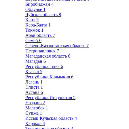
Биробиджан
4
Облучье
1
Чуйская область
8
Кант
3
Кара-Балта
1
Токмок
1
Абай область
7
Семей
6
Северо-Казахстанская область
7
Петропавловск
7
Магаданская область
6
Магадан
6
Республика Тыва
6
Кызыл
5
Республика Калмыкия
6
Лагань
1
Элиста
1
Астана
6
Республика Ингушетия
5
Назрань
2
Малгобек
1
Сунжа
1
Иссык-Кульская область
4
Каракол
4
Туркестанская область
4