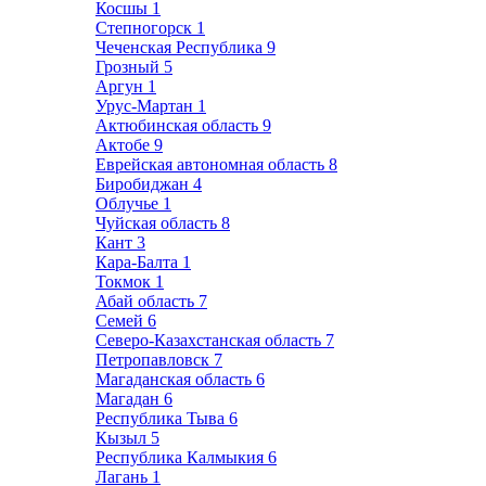
Косшы
1
Степногорск
1
Чеченская Республика
9
Грозный
5
Аргун
1
Урус-Мартан
1
Актюбинская область
9
Актобе
9
Еврейская автономная область
8
Биробиджан
4
Облучье
1
Чуйская область
8
Кант
3
Кара-Балта
1
Токмок
1
Абай область
7
Семей
6
Северо-Казахстанская область
7
Петропавловск
7
Магаданская область
6
Магадан
6
Республика Тыва
6
Кызыл
5
Республика Калмыкия
6
Лагань
1