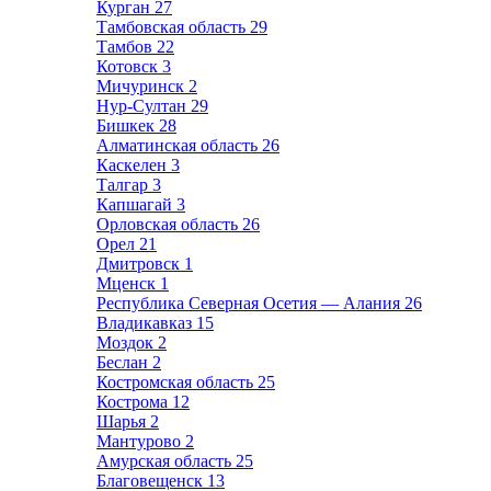
Курган
27
Тамбовская область
29
Тамбов
22
Котовск
3
Мичуринск
2
Нур-Султан
29
Бишкек
28
Алматинская область
26
Каскелен
3
Талгар
3
Капшагай
3
Орловская область
26
Орел
21
Дмитровск
1
Мценск
1
Республика Северная Осетия — Алания
26
Владикавказ
15
Моздок
2
Беслан
2
Костромская область
25
Кострома
12
Шарья
2
Мантурово
2
Амурская область
25
Благовещенск
13