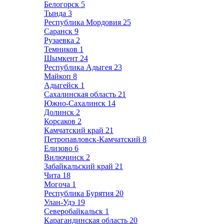
Белогорск
5
Тында
3
Республика Мордовия
25
Саранск
9
Рузаевка
2
Темников
1
Шымкент
24
Республика Адыгея
23
Майкоп
8
Адыгейск
1
Сахалинская область
21
Южно-Сахалинск
14
Долинск
2
Корсаков
2
Камчатский край
21
Петропавловск-Камчатский
8
Елизово
6
Вилючинск
2
Забайкальский край
21
Чита
18
Могоча
1
Республика Бурятия
20
Улан-Удэ
19
Северобайкальск
1
Карагандинская область
20