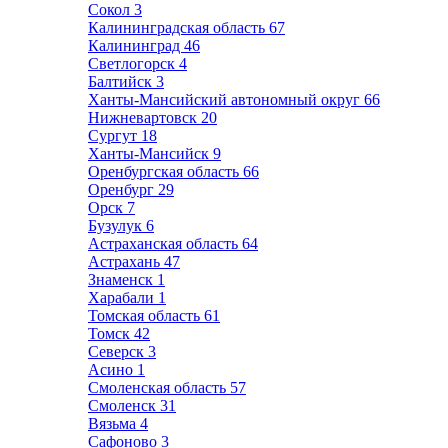
Сокол
3
Калининградская область
67
Калининград
46
Светлогорск
4
Балтийск
3
Ханты-Мансийский автономный округ
66
Нижневартовск
20
Сургут
18
Ханты-Мансийск
9
Оренбургская область
66
Оренбург
29
Орск
7
Бузулук
6
Астраханская область
64
Астрахань
47
Знаменск
1
Харабали
1
Томская область
61
Томск
42
Северск
3
Асино
1
Смоленская область
57
Смоленск
31
Вязьма
4
Сафоново
3