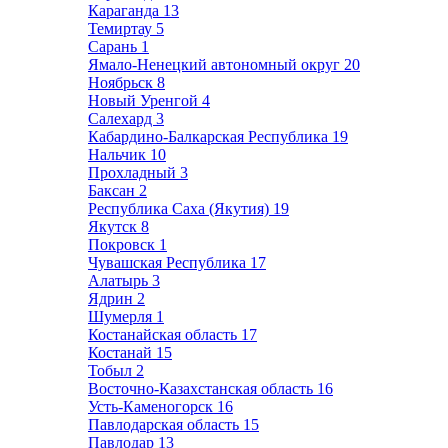
Караганда
13
Темиртау
5
Сарань
1
Ямало-Ненецкий автономный округ
20
Ноябрьск
8
Новый Уренгой
4
Салехард
3
Кабардино-Балкарская Республика
19
Нальчик
10
Прохладный
3
Баксан
2
Республика Саха (Якутия)
19
Якутск
8
Покровск
1
Чувашская Республика
17
Алатырь
3
Ядрин
2
Шумерля
1
Костанайская область
17
Костанай
15
Тобыл
2
Восточно-Казахстанская область
16
Усть-Каменогорск
16
Павлодарская область
15
Павлодар
13