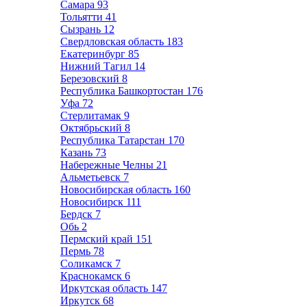
Самара
93
Тольятти
41
Сызрань
12
Свердловская область
183
Екатеринбург
85
Нижний Тагил
14
Березовский
8
Республика Башкортостан
176
Уфа
72
Стерлитамак
9
Октябрьский
8
Республика Татарстан
170
Казань
73
Набережные Челны
21
Альметьевск
7
Новосибирская область
160
Новосибирск
111
Бердск
7
Обь
2
Пермский край
151
Пермь
78
Соликамск
7
Краснокамск
6
Иркутская область
147
Иркутск
68