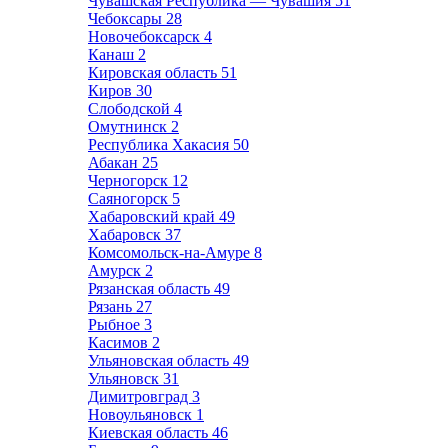
Чувашская Республика — Чувашия
51
Чебоксары
28
Новочебоксарск
4
Канаш
2
Кировская область
51
Киров
30
Слободской
4
Омутнинск
2
Республика Хакасия
50
Абакан
25
Черногорск
12
Саяногорск
5
Хабаровский край
49
Хабаровск
37
Комсомольск-на-Амуре
8
Амурск
2
Рязанская область
49
Рязань
27
Рыбное
3
Касимов
2
Ульяновская область
49
Ульяновск
31
Димитровград
3
Новоульяновск
1
Киевская область
46