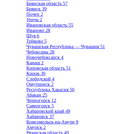
Брянская область
57
Брянск
39
Почеп
2
Унеча
2
Ивановская область
55
Иваново
28
Шуя
6
Тейково
5
Чувашская Республика — Чувашия
51
Чебоксары
28
Новочебоксарск
4
Канаш
2
Кировская область
51
Киров
30
Слободской
4
Омутнинск
2
Республика Хакасия
50
Абакан
25
Черногорск
12
Саяногорск
5
Хабаровский край
49
Хабаровск
37
Комсомольск-на-Амуре
8
Амурск
2
Рязанская область
49