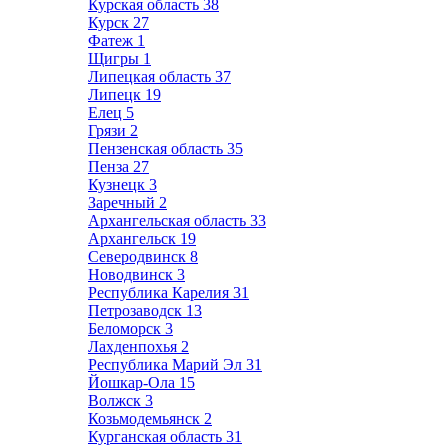
Курская область
38
Курск
27
Фатеж
1
Щигры
1
Липецкая область
37
Липецк
19
Елец
5
Грязи
2
Пензенская область
35
Пенза
27
Кузнецк
3
Заречный
2
Архангельская область
33
Архангельск
19
Северодвинск
8
Новодвинск
3
Республика Карелия
31
Петрозаводск
13
Беломорск
3
Лахденпохья
2
Республика Марий Эл
31
Йошкар-Ола
15
Волжск
3
Козьмодемьянск
2
Курганская область
31