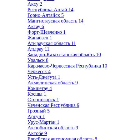
Аксу
2
Республика Алтай
14
Горно-Алтайск
5
Мангистауская область
14
Актау
6
Форт-Шевченко
1
Жанаозен
1
Атырауская область
11
Атырау
11
Западно-Казахстанская область
10
Уральск
8
Карачаево-Черкесская Республика
10
Черкесск
4
Усть-Джегута
1
Акмолинская область
9
Кокшетау
4
Косшы
1
Степногорск
1
Чеченская Республика
9
Грозный
5
Аргун
1
Урус-Мартан
1
Актюбинская область
9
Актобе
9
Еврейская автономная область
8