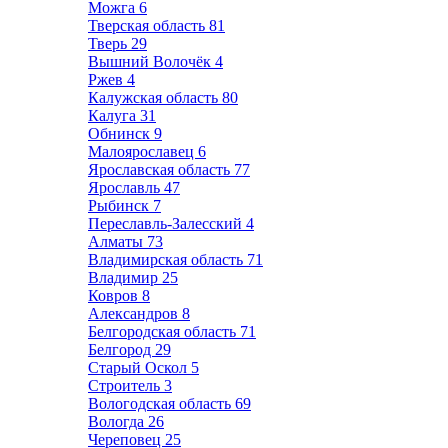
Можга
6
Тверская область
81
Тверь
29
Вышний Волочёк
4
Ржев
4
Калужская область
80
Калуга
31
Обнинск
9
Малоярославец
6
Ярославская область
77
Ярославль
47
Рыбинск
7
Переславль-Залесский
4
Алматы
73
Владимирская область
71
Владимир
25
Ковров
8
Александров
8
Белгородская область
71
Белгород
29
Старый Оскол
5
Строитель
3
Вологодская область
69
Вологда
26
Череповец
25