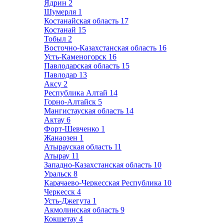
Ядрин
2
Шумерля
1
Костанайская область
17
Костанай
15
Тобыл
2
Восточно-Казахстанская область
16
Усть-Каменогорск
16
Павлодарская область
15
Павлодар
13
Аксу
2
Республика Алтай
14
Горно-Алтайск
5
Мангистауская область
14
Актау
6
Форт-Шевченко
1
Жанаозен
1
Атырауская область
11
Атырау
11
Западно-Казахстанская область
10
Уральск
8
Карачаево-Черкесская Республика
10
Черкесск
4
Усть-Джегута
1
Акмолинская область
9
Кокшетау
4