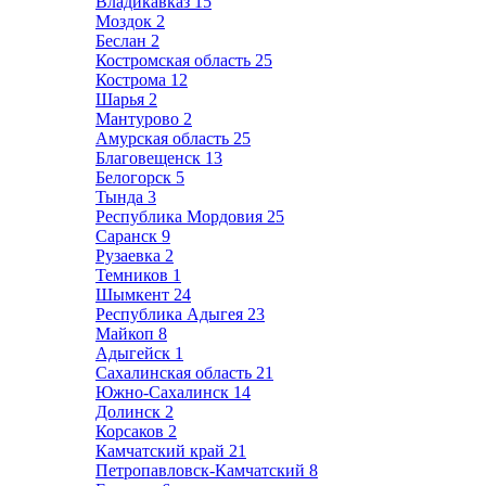
Владикавказ
15
Моздок
2
Беслан
2
Костромская область
25
Кострома
12
Шарья
2
Мантурово
2
Амурская область
25
Благовещенск
13
Белогорск
5
Тында
3
Республика Мордовия
25
Саранск
9
Рузаевка
2
Темников
1
Шымкент
24
Республика Адыгея
23
Майкоп
8
Адыгейск
1
Сахалинская область
21
Южно-Сахалинск
14
Долинск
2
Корсаков
2
Камчатский край
21
Петропавловск-Камчатский
8