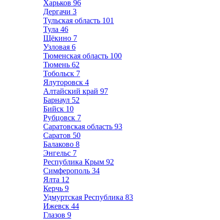
Харьков
96
Дергачи
3
Тульская область
101
Тула
46
Щёкино
7
Узловая
6
Тюменская область
100
Тюмень
62
Тобольск
7
Ялуторовск
4
Алтайский край
97
Барнаул
52
Бийск
10
Рубцовск
7
Саратовская область
93
Саратов
50
Балаково
8
Энгельс
7
Республика Крым
92
Симферополь
34
Ялта
12
Керчь
9
Удмуртская Республика
83
Ижевск
44
Глазов
9