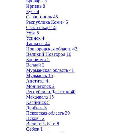
Бровары
9
Ирпень
8
Буча
4
Севастополь
45
Республика Коми
45
Сыктывкар
14
Ухта
5
Усинск
4
Ташкент
44
Новгородская область
42
Великий Новгород
16
Боровичи
5
Валдай
2
Мурманская область
41
Мурманск
15
Апатиты
4
Мончегорск
2
Республика Дагестан
40
Махачкала
15
Каспийск
5
Дербент
3
Псковская область
39
Псков
12
Великие Луки
8
Себеж
1