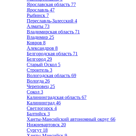
Ярославская область
77
Ярославль
47
Рыбинск
7
Переславль-Залесский
4
Алматы
73
Владимирская область
71
Владимир
25
Ковров
8
Александров
8
Белгородская область
71
Белгород
29
Старый Оскол
5
Строитель
3
Вологодская область
69
Вологда
26
Череповец
25
Сокол
3
Калининградская область
67
Калининград
46
Светлогорск
4
Балтийск
3
Ханты-Мансийский автономный округ
66
Нижневартовск
20
Сургут
18
Ханты-Мансийск
9