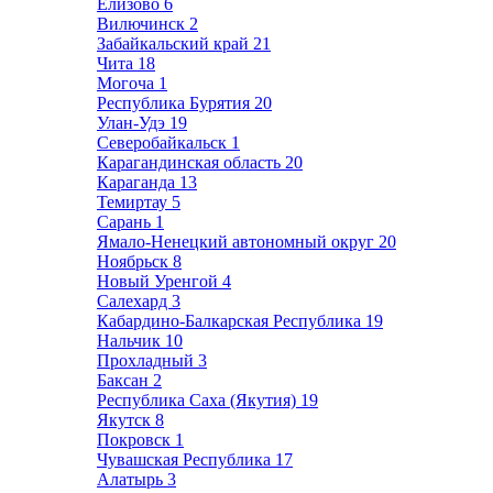
Елизово
6
Вилючинск
2
Забайкальский край
21
Чита
18
Могоча
1
Республика Бурятия
20
Улан-Удэ
19
Северобайкальск
1
Карагандинская область
20
Караганда
13
Темиртау
5
Сарань
1
Ямало-Ненецкий автономный округ
20
Ноябрьск
8
Новый Уренгой
4
Салехард
3
Кабардино-Балкарская Республика
19
Нальчик
10
Прохладный
3
Баксан
2
Республика Саха (Якутия)
19
Якутск
8
Покровск
1
Чувашская Республика
17
Алатырь
3