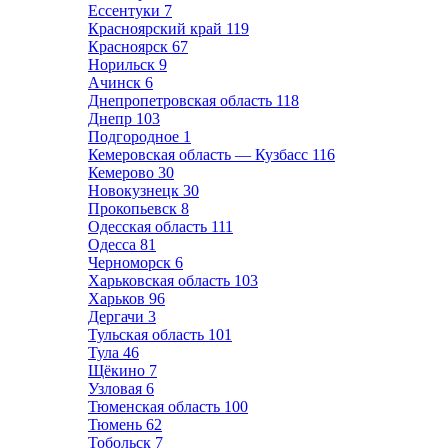
Ессентуки
7
Красноярский край
119
Красноярск
67
Норильск
9
Ачинск
6
Днепропетровская область
118
Днепр
103
Подгородное
1
Кемеровская область — Кузбасс
116
Кемерово
30
Новокузнецк
30
Прокопьевск
8
Одесская область
111
Одесса
81
Черноморск
6
Харьковская область
103
Харьков
96
Дергачи
3
Тульская область
101
Тула
46
Щёкино
7
Узловая
6
Тюменская область
100
Тюмень
62
Тобольск
7