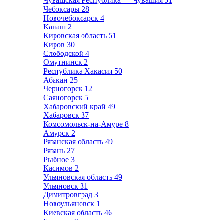
Чувашская Республика — Чувашия
51
Чебоксары
28
Новочебоксарск
4
Канаш
2
Кировская область
51
Киров
30
Слободской
4
Омутнинск
2
Республика Хакасия
50
Абакан
25
Черногорск
12
Саяногорск
5
Хабаровский край
49
Хабаровск
37
Комсомольск-на-Амуре
8
Амурск
2
Рязанская область
49
Рязань
27
Рыбное
3
Касимов
2
Ульяновская область
49
Ульяновск
31
Димитровград
3
Новоульяновск
1
Киевская область
46