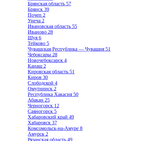
Брянская область
57
Брянск
39
Почеп
2
Унеча
2
Ивановская область
55
Иваново
28
Шуя
6
Тейково
5
Чувашская Республика — Чувашия
51
Чебоксары
28
Новочебоксарск
4
Канаш
2
Кировская область
51
Киров
30
Слободской
4
Омутнинск
2
Республика Хакасия
50
Абакан
25
Черногорск
12
Саяногорск
5
Хабаровский край
49
Хабаровск
37
Комсомольск-на-Амуре
8
Амурск
2
Рязанская область
49