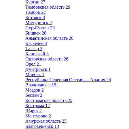
Курган
27
Тамбовская область
29
Тамбов
22
Котовск
3
Мичуринск
2
Нур-Султан
29
Бишкек
28
Алматинская область
26
Каскелен
3
Талгар
3
Капшагай
3
Орловская область
26
Орел
21
Дмитровск
1
Мценск
1
Республика Северная Осетия — Алания
26
Владикавказ
15
Моздок
2
Беслан
2
Костромская область
25
Кострома
12
Шарья
2
Мантурово
2
Амурская область
25
Благовещенск
13