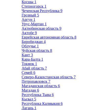
Косшы
1
Степногорск
1
Чеченская Республика
9
Грозный
5
Аргун
1
Урус-Мартан
1
Актюбинская область
9
Актобе
9
Еврейская автономная область
8
Биробиджан
4
Облучье
1
Чуйская область
8
Кант
3
Кара-Балта
1
Токмок
1
Абай область
7
Семей
6
Северо-Казахстанская область
7
Петропавловск
7
Магаданская область
6
Магадан
6
Республика Тыва
6
Кызыл
5
Республика Калмыкия
6
Лагань
1