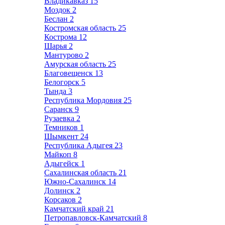
Владикавказ
15
Моздок
2
Беслан
2
Костромская область
25
Кострома
12
Шарья
2
Мантурово
2
Амурская область
25
Благовещенск
13
Белогорск
5
Тында
3
Республика Мордовия
25
Саранск
9
Рузаевка
2
Темников
1
Шымкент
24
Республика Адыгея
23
Майкоп
8
Адыгейск
1
Сахалинская область
21
Южно-Сахалинск
14
Долинск
2
Корсаков
2
Камчатский край
21
Петропавловск-Камчатский
8