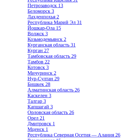
Петрозаводск
13
Беломорск
3
Лахденпохья
2
Республика Марий Эл
31
Йошкар-Ола
15
Волжск
3
Козьмодемьянск
2
Курганская область
31
Курган
27
Тамбовская область
29
Тамбов
22
Котовск
3
Мичуринск
2
Нур-Султан
29
Бишкек
28
Алматинская область
26
Каскелен
3
Талгар
3
Капшагай
3
Орловская область
26
Орел
21
Дмитровск
1
Мценск
1
Республика Северная Осетия — Алания
26