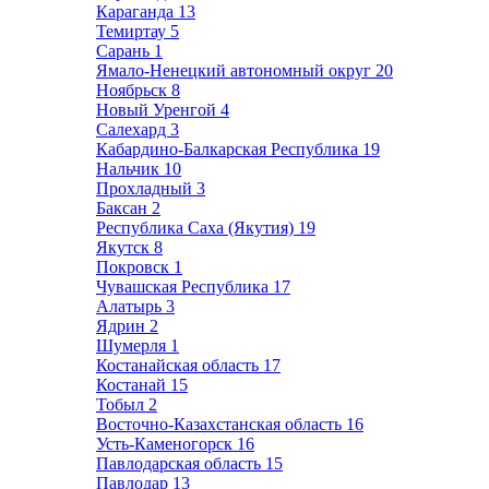
Караганда
13
Темиртау
5
Сарань
1
Ямало-Ненецкий автономный округ
20
Ноябрьск
8
Новый Уренгой
4
Салехард
3
Кабардино-Балкарская Республика
19
Нальчик
10
Прохладный
3
Баксан
2
Республика Саха (Якутия)
19
Якутск
8
Покровск
1
Чувашская Республика
17
Алатырь
3
Ядрин
2
Шумерля
1
Костанайская область
17
Костанай
15
Тобыл
2
Восточно-Казахстанская область
16
Усть-Каменогорск
16
Павлодарская область
15
Павлодар
13