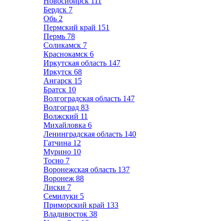
Новосибирск
111
Бердск
7
Обь
2
Пермский край
151
Пермь
78
Соликамск
7
Краснокамск
6
Иркутская область
147
Иркутск
68
Ангарск
15
Братск
10
Волгоградская область
147
Волгоград
83
Волжский
11
Михайловка
6
Ленинградская область
140
Гатчина
12
Мурино
10
Тосно
7
Воронежская область
137
Воронеж
88
Лиски
7
Семилуки
5
Приморский край
133
Владивосток
38