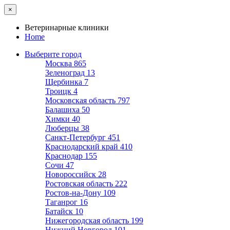
×
Ветеринарные клиники
Home
Выберите город
Москва
865
Зеленоград
13
Щербинка
7
Троицк
4
Московская область
797
Балашиха
50
Химки
40
Люберцы
38
Санкт-Петербург
451
Краснодарский край
410
Краснодар
155
Сочи
47
Новороссийск
28
Ростовская область
222
Ростов-на-Дону
109
Таганрог
16
Батайск
10
Нижегородская область
199
Нижний Новгород
101