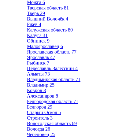
Можга
6
Тверская область
81
Тверь
29
Вышний Волочёк
4
Ржев
4
Калужская область
80
Калуга
31
Обнинск
9
Малоярославец
6
Ярославская область
77
Ярославль
47
Рыбинск
7
Переславль-Залесский
4
Алматы
73
Владимирская область
71
Владимир
25
Ковров
8
Александров
8
Белгородская область
71
Белгород
29
Старый Оскол
5
Строитель
3
Вологодская область
69
Вологда
26
Череповец
25