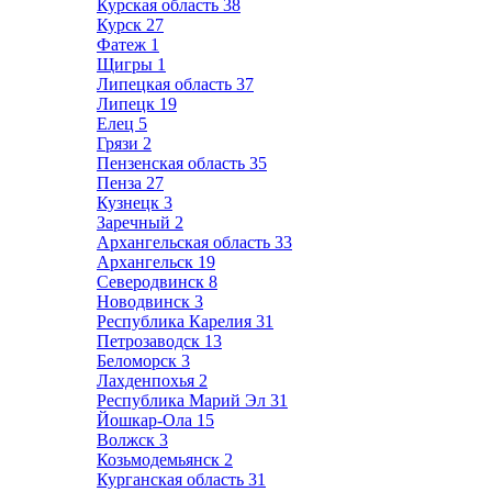
Курская область
38
Курск
27
Фатеж
1
Щигры
1
Липецкая область
37
Липецк
19
Елец
5
Грязи
2
Пензенская область
35
Пенза
27
Кузнецк
3
Заречный
2
Архангельская область
33
Архангельск
19
Северодвинск
8
Новодвинск
3
Республика Карелия
31
Петрозаводск
13
Беломорск
3
Лахденпохья
2
Республика Марий Эл
31
Йошкар-Ола
15
Волжск
3
Козьмодемьянск
2
Курганская область
31