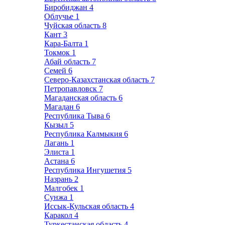
Биробиджан
4
Облучье
1
Чуйская область
8
Кант
3
Кара-Балта
1
Токмок
1
Абай область
7
Семей
6
Северо-Казахстанская область
7
Петропавловск
7
Магаданская область
6
Магадан
6
Республика Тыва
6
Кызыл
5
Республика Калмыкия
6
Лагань
1
Элиста
1
Астана
6
Республика Ингушетия
5
Назрань
2
Малгобек
1
Сунжа
1
Иссык-Кульская область
4
Каракол
4
Туркестанская область
4