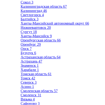
Сокол
3
Калининградская область
67
Калининград
46
Светлогорск
4
Балтийск
3
Ханты-Мансийский автономный округ
66
Нижневартовск
20
Сургут
18
Ханты-Мансийск
9
Оренбургская область
66
Оренбург
29
Орск
7
Бузулук
6
Астраханская область
64
Астрахань
47
Знаменск
1
Харабали
1
Томская область
61
Томск
42
Северск
3
Асино
1
Смоленская область
57
Смоленск
31
Вязьма
4
Сафоново
3