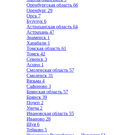
Оренбургская область
66
Оренбург
29
Орск
7
Бузулук
6
Астраханская область
64
Астрахань
47
Знаменск
1
Харабали
1
Томская область
61
Томск
42
Северск
3
Асино
1
Смоленская область
57
Смоленск
31
Вязьма
4
Сафоново
3
Брянская область
57
Брянск
39
Почеп
2
Унеча
2
Ивановская область
55
Иваново
28
Шуя
6
Тейково
5