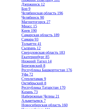
Дзержинск
12
Бор
9
Челябинская область
196
Челябинск
90
Магнитогорск
27
Миасс
15
Киев
190
Самарская область
189
Самара
93
Тольятти
41
Сызрань
12
Свердловская область
183
Екатеринбург
85
Нижний Тагил
14
Березовский
8
Республика Башкортостан
176
Уфа
72
Стерлитамак
9
Октябрьский
8
Республика Татарстан
170
Казань
73
Набережные Челны
21
Альметьевск
7
Новосибирская область
160