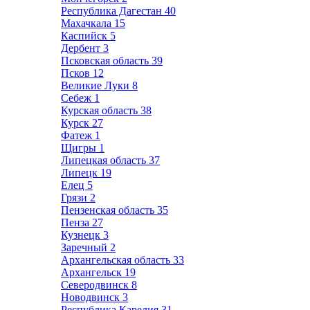
Республика Дагестан
40
Махачкала
15
Каспийск
5
Дербент
3
Псковская область
39
Псков
12
Великие Луки
8
Себеж
1
Курская область
38
Курск
27
Фатеж
1
Щигры
1
Липецкая область
37
Липецк
19
Елец
5
Грязи
2
Пензенская область
35
Пенза
27
Кузнецк
3
Заречный
2
Архангельская область
33
Архангельск
19
Северодвинск
8
Новодвинск
3
Республика Карелия
31