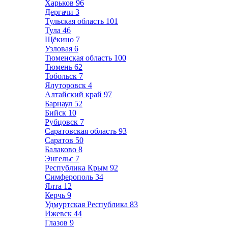
Харьков
96
Дергачи
3
Тульская область
101
Тула
46
Щёкино
7
Узловая
6
Тюменская область
100
Тюмень
62
Тобольск
7
Ялуторовск
4
Алтайский край
97
Барнаул
52
Бийск
10
Рубцовск
7
Саратовская область
93
Саратов
50
Балаково
8
Энгельс
7
Республика Крым
92
Симферополь
34
Ялта
12
Керчь
9
Удмуртская Республика
83
Ижевск
44
Глазов
9