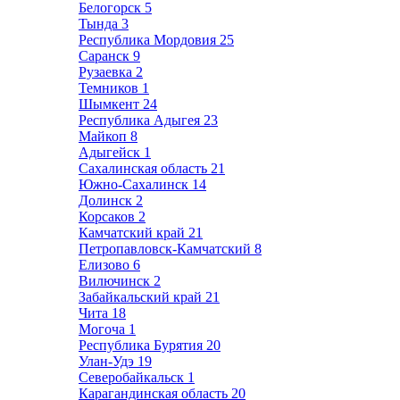
Белогорск
5
Тында
3
Республика Мордовия
25
Саранск
9
Рузаевка
2
Темников
1
Шымкент
24
Республика Адыгея
23
Майкоп
8
Адыгейск
1
Сахалинская область
21
Южно-Сахалинск
14
Долинск
2
Корсаков
2
Камчатский край
21
Петропавловск-Камчатский
8
Елизово
6
Вилючинск
2
Забайкальский край
21
Чита
18
Могоча
1
Республика Бурятия
20
Улан-Удэ
19
Северобайкальск
1
Карагандинская область
20