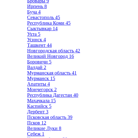
Бровары
9
Ирпень
8
Буча
4
Севастополь
45
Республика Коми
45
Сыктывкар
14
Ухта
5
Усинск
4
Ташкент
44
Новгородская область
42
Великий Новгород
16
Боровичи
5
Валдай
2
Мурманская область
41
Мурманск
15
Апатиты
4
Мончегорск
2
Республика Дагестан
40
Махачкала
15
Каспийск
5
Дербент
3
Псковская область
39
Псков
12
Великие Луки
8
Себеж
1