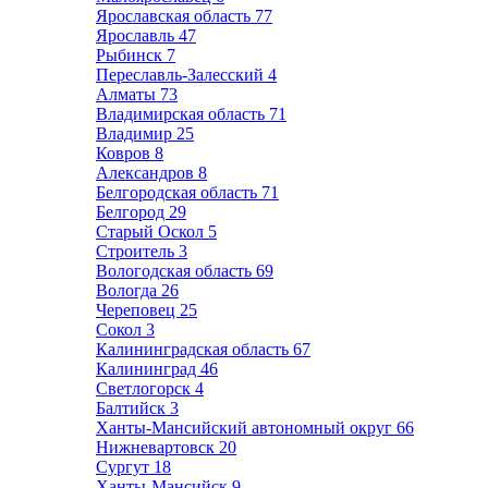
Ярославская область
77
Ярославль
47
Рыбинск
7
Переславль-Залесский
4
Алматы
73
Владимирская область
71
Владимир
25
Ковров
8
Александров
8
Белгородская область
71
Белгород
29
Старый Оскол
5
Строитель
3
Вологодская область
69
Вологда
26
Череповец
25
Сокол
3
Калининградская область
67
Калининград
46
Светлогорск
4
Балтийск
3
Ханты-Мансийский автономный округ
66
Нижневартовск
20
Сургут
18
Ханты-Мансийск
9