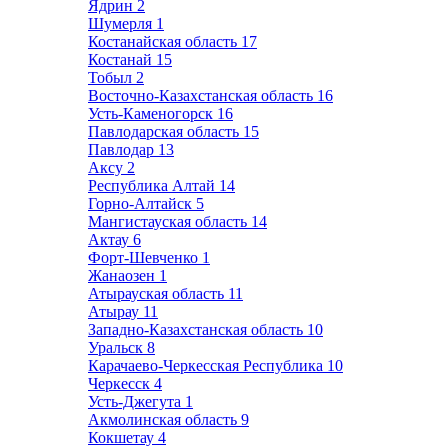
Ядрин
2
Шумерля
1
Костанайская область
17
Костанай
15
Тобыл
2
Восточно-Казахстанская область
16
Усть-Каменогорск
16
Павлодарская область
15
Павлодар
13
Аксу
2
Республика Алтай
14
Горно-Алтайск
5
Мангистауская область
14
Актау
6
Форт-Шевченко
1
Жанаозен
1
Атырауская область
11
Атырау
11
Западно-Казахстанская область
10
Уральск
8
Карачаево-Черкесская Республика
10
Черкесск
4
Усть-Джегута
1
Акмолинская область
9
Кокшетау
4