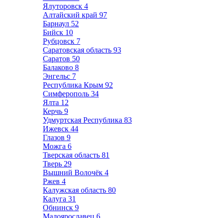
Ялуторовск
4
Алтайский край
97
Барнаул
52
Бийск
10
Рубцовск
7
Саратовская область
93
Саратов
50
Балаково
8
Энгельс
7
Республика Крым
92
Симферополь
34
Ялта
12
Керчь
9
Удмуртская Республика
83
Ижевск
44
Глазов
9
Можга
6
Тверская область
81
Тверь
29
Вышний Волочёк
4
Ржев
4
Калужская область
80
Калуга
31
Обнинск
9
Малоярославец
6