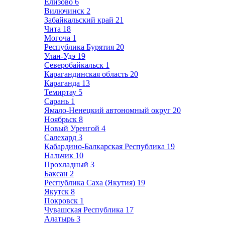
Елизово
6
Вилючинск
2
Забайкальский край
21
Чита
18
Могоча
1
Республика Бурятия
20
Улан-Удэ
19
Северобайкальск
1
Карагандинская область
20
Караганда
13
Темиртау
5
Сарань
1
Ямало-Ненецкий автономный округ
20
Ноябрьск
8
Новый Уренгой
4
Салехард
3
Кабардино-Балкарская Республика
19
Нальчик
10
Прохладный
3
Баксан
2
Республика Саха (Якутия)
19
Якутск
8
Покровск
1
Чувашская Республика
17
Алатырь
3