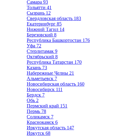
Самара
93
Тольятти
41
Сызрань
12
Свердловская область
183
Екатеринбург
85
Нижний Тагил
14
Березовский
8
Республика Башкортостан
176
Уфа
72
Стерлитамак
9
Октябрьский
8
Республика Татарстан
170
Казань
73
Набережные Челны
21
Альметьевск
7
Новосибирская область
160
Новосибирск
111
Бердск
7
Обь
2
Пермский край
151
Пермь
78
Соликамск
7
Краснокамск
6
Иркутская область
147
Иркутск
68