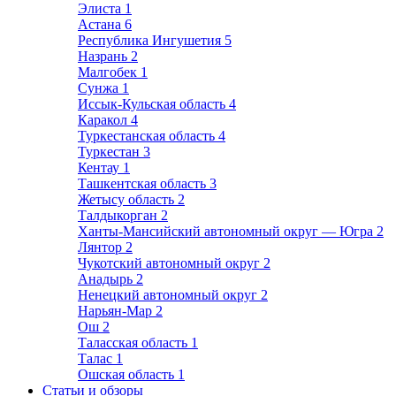
Элиста
1
Астана
6
Республика Ингушетия
5
Назрань
2
Малгобек
1
Сунжа
1
Иссык-Кульская область
4
Каракол
4
Туркестанская область
4
Туркестан
3
Кентау
1
Ташкентская область
3
Жетысу область
2
Талдыкорган
2
Ханты-Мансийский автономный округ — Югра
2
Лянтор
2
Чукотский автономный округ
2
Анадырь
2
Ненецкий автономный округ
2
Нарьян-Мар
2
Ош
2
Таласская область
1
Талас
1
Ошская область
1
Статьи и обзоры