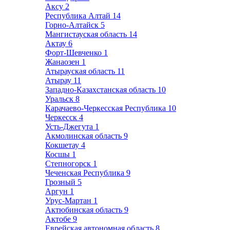
Аксу
2
Республика Алтай
14
Горно-Алтайск
5
Мангистауская область
14
Актау
6
Форт-Шевченко
1
Жанаозен
1
Атырауская область
11
Атырау
11
Западно-Казахстанская область
10
Уральск
8
Карачаево-Черкесская Республика
10
Черкесск
4
Усть-Джегута
1
Акмолинская область
9
Кокшетау
4
Косшы
1
Степногорск
1
Чеченская Республика
9
Грозный
5
Аргун
1
Урус-Мартан
1
Актюбинская область
9
Актобе
9
Еврейская автономная область
8