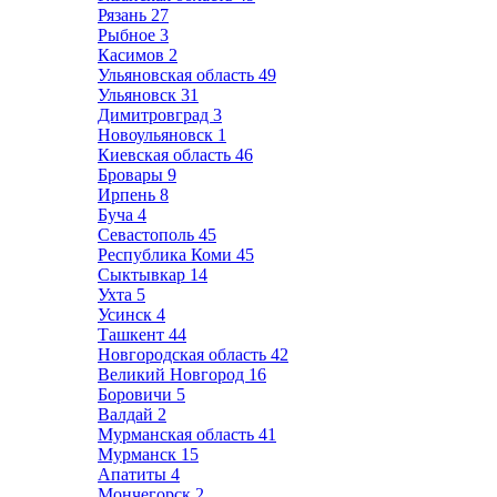
Рязань
27
Рыбное
3
Касимов
2
Ульяновская область
49
Ульяновск
31
Димитровград
3
Новоульяновск
1
Киевская область
46
Бровары
9
Ирпень
8
Буча
4
Севастополь
45
Республика Коми
45
Сыктывкар
14
Ухта
5
Усинск
4
Ташкент
44
Новгородская область
42
Великий Новгород
16
Боровичи
5
Валдай
2
Мурманская область
41
Мурманск
15
Апатиты
4
Мончегорск
2