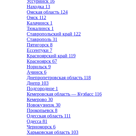
Уссурийск
16
Находка
13
Омская область
124
Омск
112
Калачинск
1
Тюкалинск
1
Ставропольский край
122
Ставрополь
31
Пятигорск
8
Ессентуки
7
Красноярский край
119
Красноярск
67
Норильск
9
Ачинск
6
Днепропетровская область
118
Днепр
103
Подгородное
1
Кемеровская область — Кузбасс
116
Кемерово
30
Новокузнецк
30
Прокопьевск
8
Одесская область
111
Одесса
81
Черноморск
6
Харьковская область
103