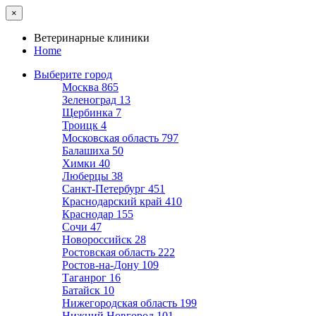
×
Ветеринарные клиники
Home
Выберите город
Москва
865
Зеленоград
13
Щербинка
7
Троицк
4
Московская область
797
Балашиха
50
Химки
40
Люберцы
38
Санкт-Петербург
451
Краснодарский край
410
Краснодар
155
Сочи
47
Новороссийск
28
Ростовская область
222
Ростов-на-Дону
109
Таганрог
16
Батайск
10
Нижегородская область
199
Нижний Новгород
101