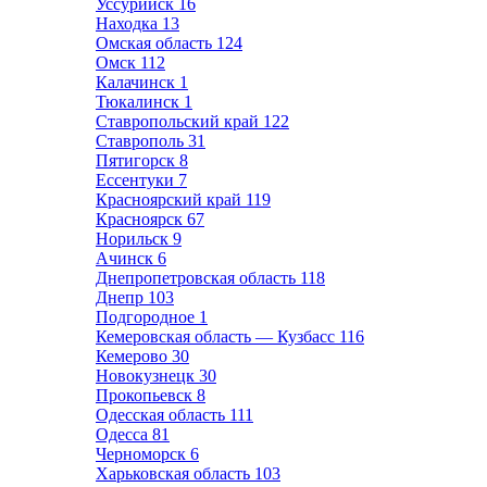
Уссурийск
16
Находка
13
Омская область
124
Омск
112
Калачинск
1
Тюкалинск
1
Ставропольский край
122
Ставрополь
31
Пятигорск
8
Ессентуки
7
Красноярский край
119
Красноярск
67
Норильск
9
Ачинск
6
Днепропетровская область
118
Днепр
103
Подгородное
1
Кемеровская область — Кузбасс
116
Кемерово
30
Новокузнецк
30
Прокопьевск
8
Одесская область
111
Одесса
81
Черноморск
6
Харьковская область
103