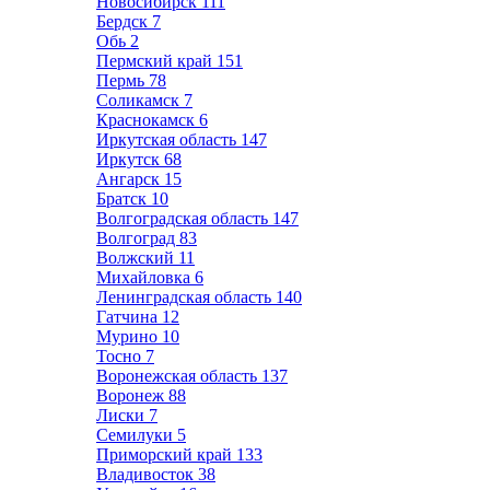
Новосибирск
111
Бердск
7
Обь
2
Пермский край
151
Пермь
78
Соликамск
7
Краснокамск
6
Иркутская область
147
Иркутск
68
Ангарск
15
Братск
10
Волгоградская область
147
Волгоград
83
Волжский
11
Михайловка
6
Ленинградская область
140
Гатчина
12
Мурино
10
Тосно
7
Воронежская область
137
Воронеж
88
Лиски
7
Семилуки
5
Приморский край
133
Владивосток
38