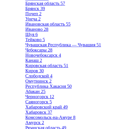
Брянская область
57
Брянск
39
Почеп
2
Унеча
2
Ивановская область
55
Иваново
28
Шуя
6
Тейково
5
Чувашская Республика — Чувашия
51
Чебоксары
28
Новочебоксарск
4
Канаш
2
Кировская область
51
Киров
30
Слободской
4
Омутнинск
2
Республика Хакасия
50
Абакан
25
Черногорск
12
Саяногорск
5
Хабаровский край
49
Хабаровск
37
Комсомольск-на-Амуре
8
Амурск
2
Рязанская область
49