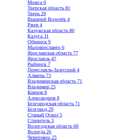
Можга
6
Тверская область
81
Тверь
29
Вышний Волочёк
4
Ржев
4
Калужская область
80
Калуга
31
Обнинск
9
Малоярославец
6
Ярославская область
77
Ярославль
47
Рыбинск
7
Переславль-Залесский
4
Алматы
73
Владимирская область
71
Владимир
25
Ковров
8
Александров
8
Белгородская область
71
Белгород
29
Старый Оскол
5
Строитель
3
Вологодская область
69
Вологда
26
Череповец
25