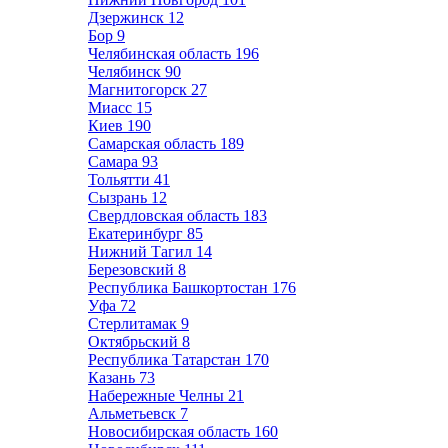
Дзержинск
12
Бор
9
Челябинская область
196
Челябинск
90
Магнитогорск
27
Миасс
15
Киев
190
Самарская область
189
Самара
93
Тольятти
41
Сызрань
12
Свердловская область
183
Екатеринбург
85
Нижний Тагил
14
Березовский
8
Республика Башкортостан
176
Уфа
72
Стерлитамак
9
Октябрьский
8
Республика Татарстан
170
Казань
73
Набережные Челны
21
Альметьевск
7
Новосибирская область
160