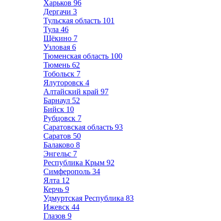
Харьков
96
Дергачи
3
Тульская область
101
Тула
46
Щёкино
7
Узловая
6
Тюменская область
100
Тюмень
62
Тобольск
7
Ялуторовск
4
Алтайский край
97
Барнаул
52
Бийск
10
Рубцовск
7
Саратовская область
93
Саратов
50
Балаково
8
Энгельс
7
Республика Крым
92
Симферополь
34
Ялта
12
Керчь
9
Удмуртская Республика
83
Ижевск
44
Глазов
9