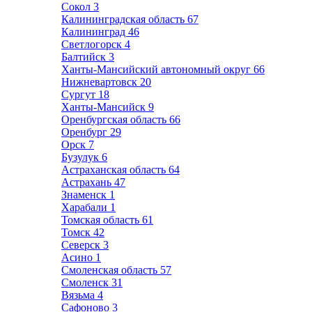
Сокол
3
Калининградская область
67
Калининград
46
Светлогорск
4
Балтийск
3
Ханты-Мансийский автономный округ
66
Нижневартовск
20
Сургут
18
Ханты-Мансийск
9
Оренбургская область
66
Оренбург
29
Орск
7
Бузулук
6
Астраханская область
64
Астрахань
47
Знаменск
1
Харабали
1
Томская область
61
Томск
42
Северск
3
Асино
1
Смоленская область
57
Смоленск
31
Вязьма
4
Сафоново
3