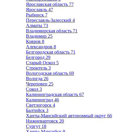
Ярославская область
77
Ярославль
47
Рыбинск
7
Переславль-Залесский
4
Алматы
73
Владимирская область
71
Владимир
25
Ковров
8
Александров
8
Белгородская область
71
Белгород
29
Старый Оскол
5
Строитель
3
Вологодская область
69
Вологда
26
Череповец
25
Сокол
3
Калининградская область
67
Калининград
46
Светлогорск
4
Балтийск
3
Ханты-Мансийский автономный округ
66
Нижневартовск
20
Сургут
18
Ханты-Мансийск
9