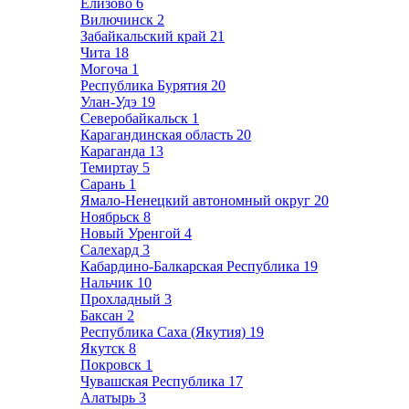
Елизово
6
Вилючинск
2
Забайкальский край
21
Чита
18
Могоча
1
Республика Бурятия
20
Улан-Удэ
19
Северобайкальск
1
Карагандинская область
20
Караганда
13
Темиртау
5
Сарань
1
Ямало-Ненецкий автономный округ
20
Ноябрьск
8
Новый Уренгой
4
Салехард
3
Кабардино-Балкарская Республика
19
Нальчик
10
Прохладный
3
Баксан
2
Республика Саха (Якутия)
19
Якутск
8
Покровск
1
Чувашская Республика
17
Алатырь
3