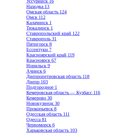
Уссурийск
16
Находка
13
Омская область
124
Омск
112
Калачинск
1
Тюкалинск
1
Ставропольский край
122
Ставрополь
31
Пятигорск
8
Ессентуки
7
Красноярский край
119
Красноярск
67
Норильск
9
Ачинск
6
Днепропетровская область
118
Днепр
103
Подгородное
1
Кемеровская область — Кузбасс
116
Кемерово
30
Новокузнецк
30
Прокопьевск
8
Одесская область
111
Одесса
81
Черноморск
6
Харьковская область
103