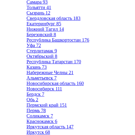
Самара
93
Тольятти
41
Сызрань
12
Свердловская область
183
Екатеринбург
85
Нижний Тагил
14
Березовский
8
Республика Башкортостан
176
Уфа
72
Стерлитамак
9
Октябрьский
8
Республика Татарстан
170
Казань
73
Набережные Челны
21
Альметьевск
7
Новосибирская область
160
Новосибирск
111
Бердск
7
Обь
2
Пермский край
151
Пермь
78
Соликамск
7
Краснокамск
6
Иркутская область
147
Иркутск
68