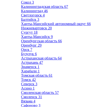
Сокол
3
Калининградская область
67
Калининград
46
Светлогорск
4
Балтийск
3
Ханты-Мансийский автономный округ
66
Нижневартовск
20
Сургут
18
Ханты-Мансийск
9
Оренбургская область
66
Оренбург
29
Орск
7
Бузулук
6
Астраханская область
64
Астрахань
47
Знаменск
1
Харабали
1
Томская область
61
Томск
42
Северск
3
Асино
1
Смоленская область
57
Смоленск
31
Вязьма
4
Сафоново
3