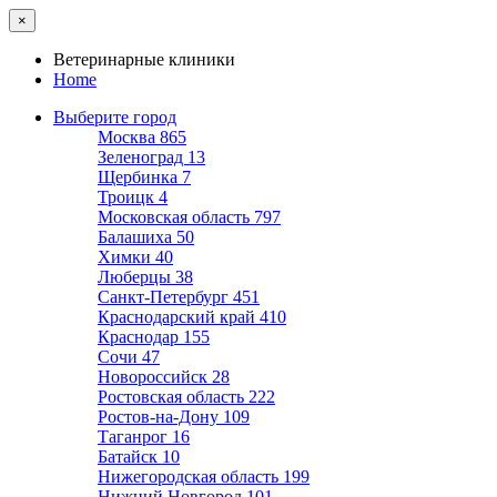
×
Ветеринарные клиники
Home
Выберите город
Москва
865
Зеленоград
13
Щербинка
7
Троицк
4
Московская область
797
Балашиха
50
Химки
40
Люберцы
38
Санкт-Петербург
451
Краснодарский край
410
Краснодар
155
Сочи
47
Новороссийск
28
Ростовская область
222
Ростов-на-Дону
109
Таганрог
16
Батайск
10
Нижегородская область
199
Нижний Новгород
101