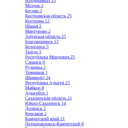
Владикавказ
15
Моздок
2
Беслан
2
Костромская область
25
Кострома
12
Шарья
2
Мантурово
2
Амурская область
25
Благовещенск
13
Белогорск
5
Тында
3
Республика Мордовия
25
Саранск
9
Рузаевка
2
Темников
1
Шымкент
24
Республика Адыгея
23
Майкоп
8
Адыгейск
1
Сахалинская область
21
Южно-Сахалинск
14
Долинск
2
Корсаков
2
Камчатский край
21
Петропавловск-Камчатский
8