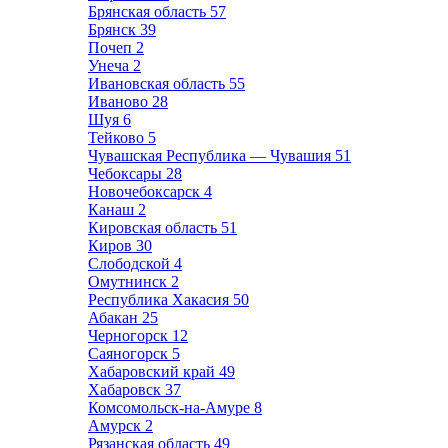
Брянская область
57
Брянск
39
Почеп
2
Унеча
2
Ивановская область
55
Иваново
28
Шуя
6
Тейково
5
Чувашская Республика — Чувашия
51
Чебоксары
28
Новочебоксарск
4
Канаш
2
Кировская область
51
Киров
30
Слободской
4
Омутнинск
2
Республика Хакасия
50
Абакан
25
Черногорск
12
Саяногорск
5
Хабаровский край
49
Хабаровск
37
Комсомольск-на-Амуре
8
Амурск
2
Рязанская область
49