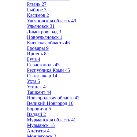
Рязань
27
Рыбное
3
Касимов
2
Ульяновская область
49
Ульяновск
31
Димитровград
3
Новоульяновск
1
Киевская область
46
Бровары
9
Ирпень
8
Буча
4
Севастополь
45
Республика Коми
45
Сыктывкар
14
Ухта
5
Усинск
4
Ташкент
44
Новгородская область
42
Великий Новгород
16
Боровичи
5
Валдай
2
Мурманская область
41
Мурманск
15
Апатиты
4
Мончегорск
2