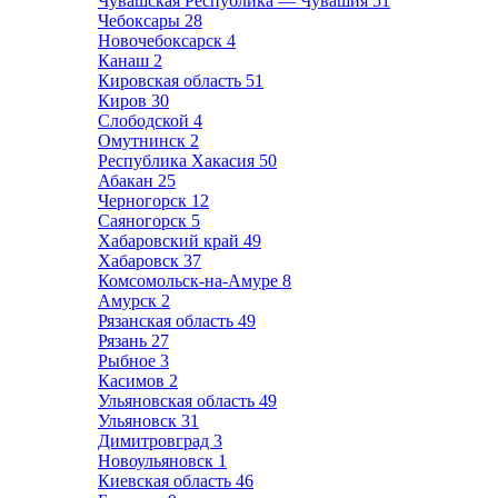
Чувашская Республика — Чувашия
51
Чебоксары
28
Новочебоксарск
4
Канаш
2
Кировская область
51
Киров
30
Слободской
4
Омутнинск
2
Республика Хакасия
50
Абакан
25
Черногорск
12
Саяногорск
5
Хабаровский край
49
Хабаровск
37
Комсомольск-на-Амуре
8
Амурск
2
Рязанская область
49
Рязань
27
Рыбное
3
Касимов
2
Ульяновская область
49
Ульяновск
31
Димитровград
3
Новоульяновск
1
Киевская область
46