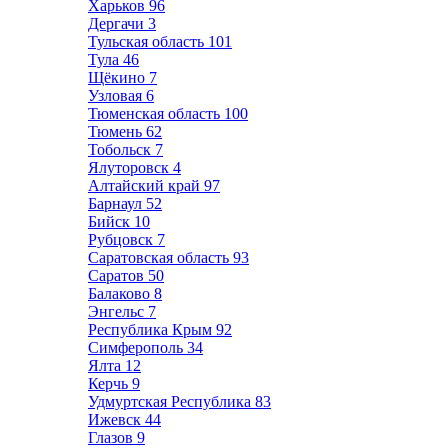
Харьков
96
Дергачи
3
Тульская область
101
Тула
46
Щёкино
7
Узловая
6
Тюменская область
100
Тюмень
62
Тобольск
7
Ялуторовск
4
Алтайский край
97
Барнаул
52
Бийск
10
Рубцовск
7
Саратовская область
93
Саратов
50
Балаково
8
Энгельс
7
Республика Крым
92
Симферополь
34
Ялта
12
Керчь
9
Удмуртская Республика
83
Ижевск
44
Глазов
9