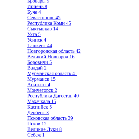
Бровары
9
Ирпень
8
Буча
4
Севастополь
45
Республика Коми
45
Сыктывкар
14
Ухта
5
Усинск
4
Ташкент
44
Новгородская область
42
Великий Новгород
16
Боровичи
5
Валдай
2
Мурманская область
41
Мурманск
15
Апатиты
4
Мончегорск
2
Республика Дагестан
40
Махачкала
15
Каспийск
5
Дербент
3
Псковская область
39
Псков
12
Великие Луки
8
Себеж
1