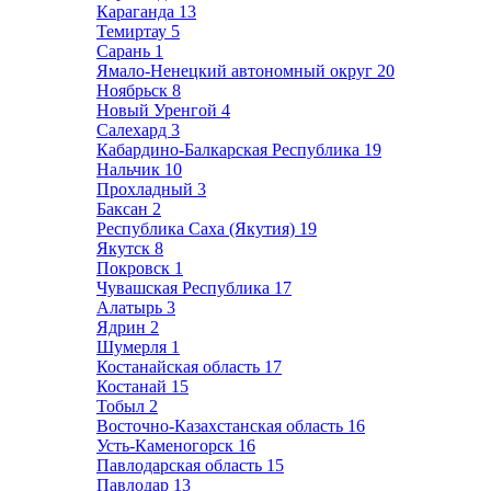
Караганда
13
Темиртау
5
Сарань
1
Ямало-Ненецкий автономный округ
20
Ноябрьск
8
Новый Уренгой
4
Салехард
3
Кабардино-Балкарская Республика
19
Нальчик
10
Прохладный
3
Баксан
2
Республика Саха (Якутия)
19
Якутск
8
Покровск
1
Чувашская Республика
17
Алатырь
3
Ядрин
2
Шумерля
1
Костанайская область
17
Костанай
15
Тобыл
2
Восточно-Казахстанская область
16
Усть-Каменогорск
16
Павлодарская область
15
Павлодар
13