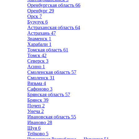
Оренбургская область
66
Оренбург
29
Орск
7
Бузулук
6
Астраханская область
64
Астрахань
47
Знаменск
1
Харабали
1
Томская область
61
Томск
42
Северск
3
Асино
1
Смоленская область
57
Смоленск
31
Вязьма
4
Сафоново
3
Брянская область
57
Брянск
39
Почеп
2
Унеча
2
Ивановская область
55
Иваново
28
Шуя
6
Тейково
5