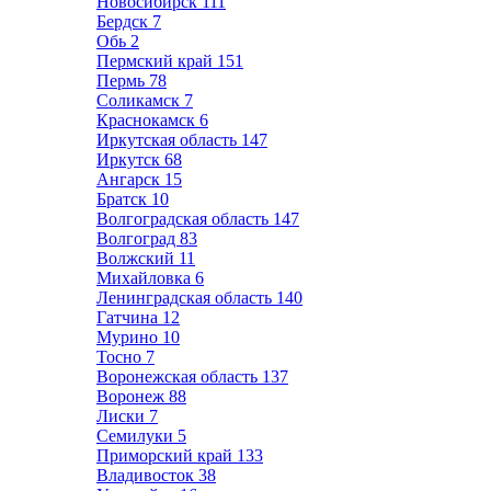
Новосибирск
111
Бердск
7
Обь
2
Пермский край
151
Пермь
78
Соликамск
7
Краснокамск
6
Иркутская область
147
Иркутск
68
Ангарск
15
Братск
10
Волгоградская область
147
Волгоград
83
Волжский
11
Михайловка
6
Ленинградская область
140
Гатчина
12
Мурино
10
Тосно
7
Воронежская область
137
Воронеж
88
Лиски
7
Семилуки
5
Приморский край
133
Владивосток
38