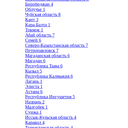
Биробиджан
4
Облучье
1
Чуйская область
8
Кант
3
Кара-Балта
1
Токмок
1
Абай область
7
Семей
6
Северо-Казахстанская область
7
Петропавловск
7
Магаданская область
6
Магадан
6
Республика Тыва
6
Кызыл
5
Республика Калмыкия
6
Лагань
1
Элиста
1
Астана
6
Республика Ингушетия
5
Назрань
2
Малгобек
1
Сунжа
1
Иссык-Кульская область
4
Каракол
4
Туркестанская область
4