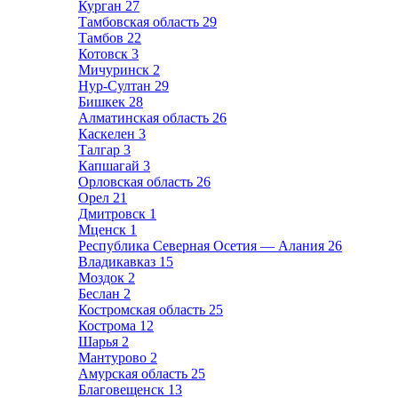
Курган
27
Тамбовская область
29
Тамбов
22
Котовск
3
Мичуринск
2
Нур-Султан
29
Бишкек
28
Алматинская область
26
Каскелен
3
Талгар
3
Капшагай
3
Орловская область
26
Орел
21
Дмитровск
1
Мценск
1
Республика Северная Осетия — Алания
26
Владикавказ
15
Моздок
2
Беслан
2
Костромская область
25
Кострома
12
Шарья
2
Мантурово
2
Амурская область
25
Благовещенск
13