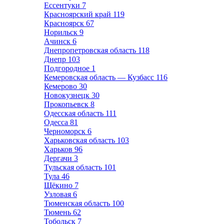
Ессентуки
7
Красноярский край
119
Красноярск
67
Норильск
9
Ачинск
6
Днепропетровская область
118
Днепр
103
Подгородное
1
Кемеровская область — Кузбасс
116
Кемерово
30
Новокузнецк
30
Прокопьевск
8
Одесская область
111
Одесса
81
Черноморск
6
Харьковская область
103
Харьков
96
Дергачи
3
Тульская область
101
Тула
46
Щёкино
7
Узловая
6
Тюменская область
100
Тюмень
62
Тобольск
7