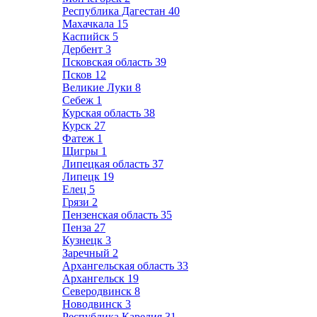
Республика Дагестан
40
Махачкала
15
Каспийск
5
Дербент
3
Псковская область
39
Псков
12
Великие Луки
8
Себеж
1
Курская область
38
Курск
27
Фатеж
1
Щигры
1
Липецкая область
37
Липецк
19
Елец
5
Грязи
2
Пензенская область
35
Пенза
27
Кузнецк
3
Заречный
2
Архангельская область
33
Архангельск
19
Северодвинск
8
Новодвинск
3
Республика Карелия
31