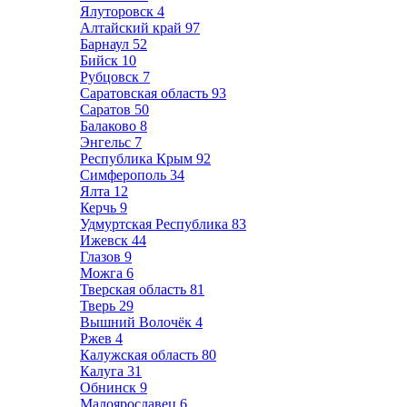
Ялуторовск
4
Алтайский край
97
Барнаул
52
Бийск
10
Рубцовск
7
Саратовская область
93
Саратов
50
Балаково
8
Энгельс
7
Республика Крым
92
Симферополь
34
Ялта
12
Керчь
9
Удмуртская Республика
83
Ижевск
44
Глазов
9
Можга
6
Тверская область
81
Тверь
29
Вышний Волочёк
4
Ржев
4
Калужская область
80
Калуга
31
Обнинск
9
Малоярославец
6