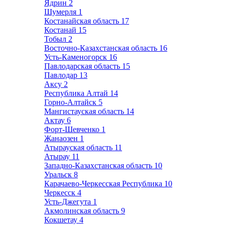
Ядрин
2
Шумерля
1
Костанайская область
17
Костанай
15
Тобыл
2
Восточно-Казахстанская область
16
Усть-Каменогорск
16
Павлодарская область
15
Павлодар
13
Аксу
2
Республика Алтай
14
Горно-Алтайск
5
Мангистауская область
14
Актау
6
Форт-Шевченко
1
Жанаозен
1
Атырауская область
11
Атырау
11
Западно-Казахстанская область
10
Уральск
8
Карачаево-Черкесская Республика
10
Черкесск
4
Усть-Джегута
1
Акмолинская область
9
Кокшетау
4