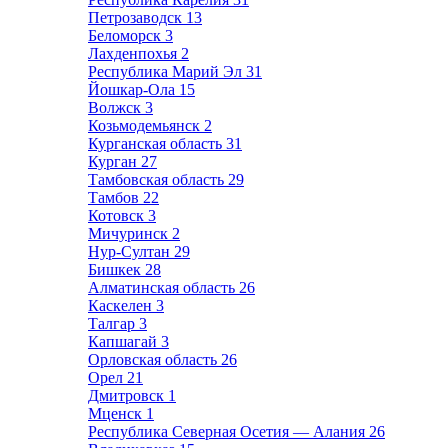
Петрозаводск
13
Беломорск
3
Лахденпохья
2
Республика Марий Эл
31
Йошкар-Ола
15
Волжск
3
Козьмодемьянск
2
Курганская область
31
Курган
27
Тамбовская область
29
Тамбов
22
Котовск
3
Мичуринск
2
Нур-Султан
29
Бишкек
28
Алматинская область
26
Каскелен
3
Талгар
3
Капшагай
3
Орловская область
26
Орел
21
Дмитровск
1
Мценск
1
Республика Северная Осетия — Алания
26