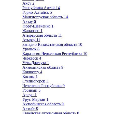
Аксу
2
Республика Алтай
14
Горно-Алтайск
5
Мангистауская область
14
Актау
6
Форт-Шевченко
1
Жанаозен
1
Атырауская область
11
Атырау
11
Западно-Казахстанская область
10
Уральск
8
Карачаево-Черкесская Республика
10
Черкесск
4
Усть-Джегута
1
Акмолинская область
9
Кокшетау
4
Косшы
1
Степногорск
1
Чеченская Республика
9
Грозный
5
Аргун
1
Урус-Мартан
1
Актюбинская область
9
Актобе
9
Еврейская автономная область
8