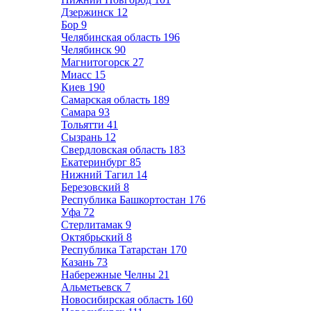
Дзержинск
12
Бор
9
Челябинская область
196
Челябинск
90
Магнитогорск
27
Миасс
15
Киев
190
Самарская область
189
Самара
93
Тольятти
41
Сызрань
12
Свердловская область
183
Екатеринбург
85
Нижний Тагил
14
Березовский
8
Республика Башкортостан
176
Уфа
72
Стерлитамак
9
Октябрьский
8
Республика Татарстан
170
Казань
73
Набережные Челны
21
Альметьевск
7
Новосибирская область
160