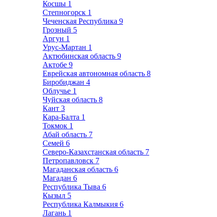
Косшы
1
Степногорск
1
Чеченская Республика
9
Грозный
5
Аргун
1
Урус-Мартан
1
Актюбинская область
9
Актобе
9
Еврейская автономная область
8
Биробиджан
4
Облучье
1
Чуйская область
8
Кант
3
Кара-Балта
1
Токмок
1
Абай область
7
Семей
6
Северо-Казахстанская область
7
Петропавловск
7
Магаданская область
6
Магадан
6
Республика Тыва
6
Кызыл
5
Республика Калмыкия
6
Лагань
1