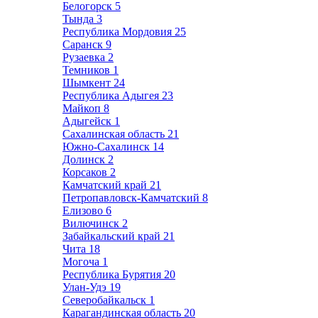
Белогорск
5
Тында
3
Республика Мордовия
25
Саранск
9
Рузаевка
2
Темников
1
Шымкент
24
Республика Адыгея
23
Майкоп
8
Адыгейск
1
Сахалинская область
21
Южно-Сахалинск
14
Долинск
2
Корсаков
2
Камчатский край
21
Петропавловск-Камчатский
8
Елизово
6
Вилючинск
2
Забайкальский край
21
Чита
18
Могоча
1
Республика Бурятия
20
Улан-Удэ
19
Северобайкальск
1
Карагандинская область
20