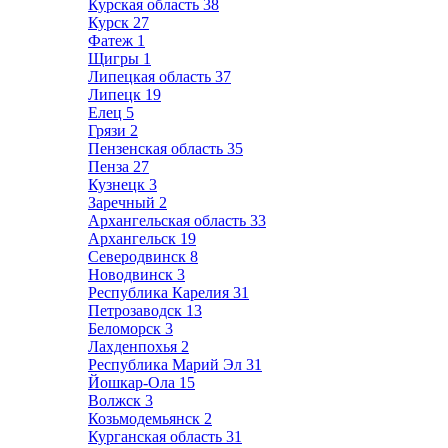
Курская область
38
Курск
27
Фатеж
1
Щигры
1
Липецкая область
37
Липецк
19
Елец
5
Грязи
2
Пензенская область
35
Пенза
27
Кузнецк
3
Заречный
2
Архангельская область
33
Архангельск
19
Северодвинск
8
Новодвинск
3
Республика Карелия
31
Петрозаводск
13
Беломорск
3
Лахденпохья
2
Республика Марий Эл
31
Йошкар-Ола
15
Волжск
3
Козьмодемьянск
2
Курганская область
31