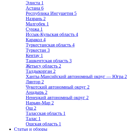
Элиста
1
Астана
6
Республика Ингушетия
5
Назрань
2
Малгобек
1
Сунжа
1
Иссык-Кульская область
4
Каракол
4
Туркестанская область
4
Туркестан
3
Кентау
1
Ташкентская область
3
Жетысу область
2
Талдыкорган
2
Ханты-Мансийский автономный округ — Югра
2
Лянтор
2
Чукотский автономный округ
2
Анадырь
2
Ненецкий автономный округ
2
Нарьян-Мар
2
Ош
2
Таласская область
1
Талас
1
Ошская область
1
Статьи и обзоры