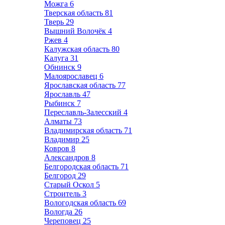
Можга
6
Тверская область
81
Тверь
29
Вышний Волочёк
4
Ржев
4
Калужская область
80
Калуга
31
Обнинск
9
Малоярославец
6
Ярославская область
77
Ярославль
47
Рыбинск
7
Переславль-Залесский
4
Алматы
73
Владимирская область
71
Владимир
25
Ковров
8
Александров
8
Белгородская область
71
Белгород
29
Старый Оскол
5
Строитель
3
Вологодская область
69
Вологда
26
Череповец
25