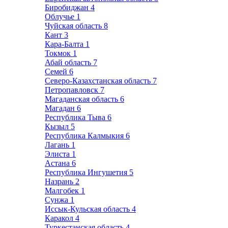
Биробиджан
4
Облучье
1
Чуйская область
8
Кант
3
Кара-Балта
1
Токмок
1
Абай область
7
Семей
6
Северо-Казахстанская область
7
Петропавловск
7
Магаданская область
6
Магадан
6
Республика Тыва
6
Кызыл
5
Республика Калмыкия
6
Лагань
1
Элиста
1
Астана
6
Республика Ингушетия
5
Назрань
2
Малгобек
1
Сунжа
1
Иссык-Кульская область
4
Каракол
4
Туркестанская область
4