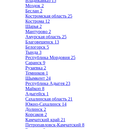
Владикавказ
15
Моздок
2
Беслан
2
Костромская область
25
Кострома
12
Шарья
2
Мантурово
2
Амурская область
25
Благовещенск
13
Белогорск
5
Тында
3
Республика Мордовия
25
Саранск
9
Рузаевка
2
Темников
1
Шымкент
24
Республика Адыгея
23
Майкоп
8
Адыгейск
1
Сахалинская область
21
Южно-Сахалинск
14
Долинск
2
Корсаков
2
Камчатский край
21
Петропавловск-Камчатский
8