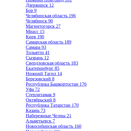
Дзержинск
12
Бор
9
Челябинская область
196
Челябинск
90
Магнитогорск
27
Миасс
15
Киев
190
Самарская область
189
Самара
93
Тольятти
41
Сызрань
12
Свердловская область
183
Екатеринбург
85
Нижний Тагил
14
Березовский
8
Республика Башкортостан
176
Уфа
72
Стерлитамак
9
Октябрьский
8
Республика Татарстан
170
Казань
73
Набережные Челны
21
Альметьевск
7
Новосибирская область
160