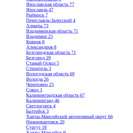
Ярославская область
77
Ярославль
47
Рыбинск
7
Переславль-Залесский
4
Алматы
73
Владимирская область
71
Владимир
25
Ковров
8
Александров
8
Белгородская область
71
Белгород
29
Старый Оскол
5
Строитель
3
Вологодская область
69
Вологда
26
Череповец
25
Сокол
3
Калининградская область
67
Калининград
46
Светлогорск
4
Балтийск
3
Ханты-Мансийский автономный округ
66
Нижневартовск
20
Сургут
18
Ханты-Мансийск
9