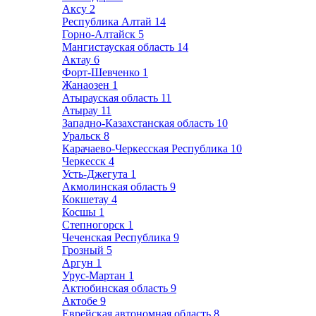
Аксу
2
Республика Алтай
14
Горно-Алтайск
5
Мангистауская область
14
Актау
6
Форт-Шевченко
1
Жанаозен
1
Атырауская область
11
Атырау
11
Западно-Казахстанская область
10
Уральск
8
Карачаево-Черкесская Республика
10
Черкесск
4
Усть-Джегута
1
Акмолинская область
9
Кокшетау
4
Косшы
1
Степногорск
1
Чеченская Республика
9
Грозный
5
Аргун
1
Урус-Мартан
1
Актюбинская область
9
Актобе
9
Еврейская автономная область
8