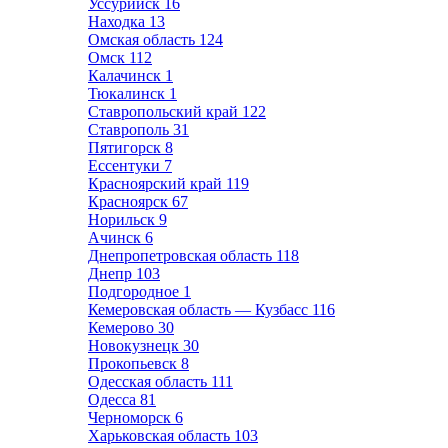
Уссурийск
16
Находка
13
Омская область
124
Омск
112
Калачинск
1
Тюкалинск
1
Ставропольский край
122
Ставрополь
31
Пятигорск
8
Ессентуки
7
Красноярский край
119
Красноярск
67
Норильск
9
Ачинск
6
Днепропетровская область
118
Днепр
103
Подгородное
1
Кемеровская область — Кузбасс
116
Кемерово
30
Новокузнецк
30
Прокопьевск
8
Одесская область
111
Одесса
81
Черноморск
6
Харьковская область
103