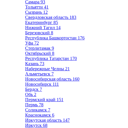
Самара
93
Тольятти
41
Сызрань
12
Свердловская область
183
Екатеринбург
85
Нижний Тагил
14
Березовский
8
Республика Башкортостан
176
Уфа
72
Стерлитамак
9
Октябрьский
8
Республика Татарстан
170
Казань
73
Набережные Челны
21
Альметьевск
7
Новосибирская область
160
Новосибирск
111
Бердск
7
Обь
2
Пермский край
151
Пермь
78
Соликамск
7
Краснокамск
6
Иркутская область
147
Иркутск
68