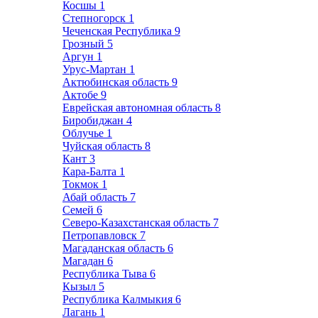
Косшы
1
Степногорск
1
Чеченская Республика
9
Грозный
5
Аргун
1
Урус-Мартан
1
Актюбинская область
9
Актобе
9
Еврейская автономная область
8
Биробиджан
4
Облучье
1
Чуйская область
8
Кант
3
Кара-Балта
1
Токмок
1
Абай область
7
Семей
6
Северо-Казахстанская область
7
Петропавловск
7
Магаданская область
6
Магадан
6
Республика Тыва
6
Кызыл
5
Республика Калмыкия
6
Лагань
1