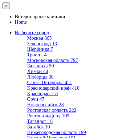
×
Ветеринарные клиники
Home
Выберите город
Москва
865
Зеленоград
13
Щербинка
7
Троицк
4
Московская область
797
Балашиха
50
Химки
40
Люберцы
38
Санкт-Петербург
451
Краснодарский край
410
Краснодар
155
Сочи
47
Новороссийск
28
Ростовская область
222
Ростов-на-Дону
109
Таганрог
16
Батайск
10
Нижегородская область
199
Нижний Новгород
101