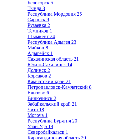
Белогорск
5
Тында
3
Республика Мордовия
25
Саранск
9
Рузаевка
2
Темников
1
Шымкент
24
Республика Адыгея
23
Майкоп
8
Адыгейск
1
Сахалинская область
21
Южно-Сахалинск
14
Долинск
2
Корсаков
2
Камчатский край
21
Петропавловск-Камчатский
8
Елизово
6
Вилючинск
2
Забайкальский край
21
Чита
18
Могоча
1
Республика Бурятия
20
Улан-Удэ
19
Северобайкальск
1
Карагандинская область
20