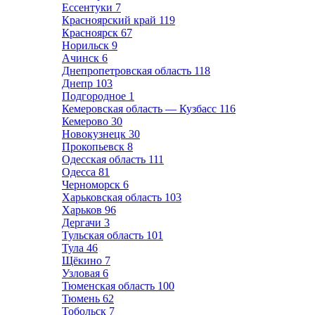
Ессентуки
7
Красноярский край
119
Красноярск
67
Норильск
9
Ачинск
6
Днепропетровская область
118
Днепр
103
Подгородное
1
Кемеровская область — Кузбасс
116
Кемерово
30
Новокузнецк
30
Прокопьевск
8
Одесская область
111
Одесса
81
Черноморск
6
Харьковская область
103
Харьков
96
Дергачи
3
Тульская область
101
Тула
46
Щёкино
7
Узловая
6
Тюменская область
100
Тюмень
62
Тобольск
7