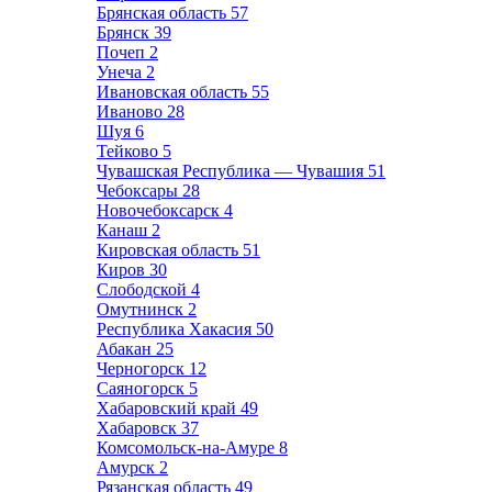
Брянская область
57
Брянск
39
Почеп
2
Унеча
2
Ивановская область
55
Иваново
28
Шуя
6
Тейково
5
Чувашская Республика — Чувашия
51
Чебоксары
28
Новочебоксарск
4
Канаш
2
Кировская область
51
Киров
30
Слободской
4
Омутнинск
2
Республика Хакасия
50
Абакан
25
Черногорск
12
Саяногорск
5
Хабаровский край
49
Хабаровск
37
Комсомольск-на-Амуре
8
Амурск
2
Рязанская область
49