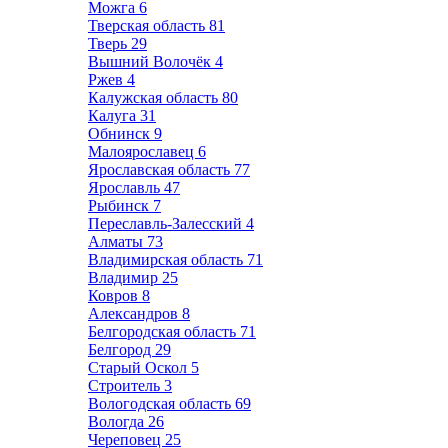
Можга
6
Тверская область
81
Тверь
29
Вышний Волочёк
4
Ржев
4
Калужская область
80
Калуга
31
Обнинск
9
Малоярославец
6
Ярославская область
77
Ярославль
47
Рыбинск
7
Переславль-Залесский
4
Алматы
73
Владимирская область
71
Владимир
25
Ковров
8
Александров
8
Белгородская область
71
Белгород
29
Старый Оскол
5
Строитель
3
Вологодская область
69
Вологда
26
Череповец
25