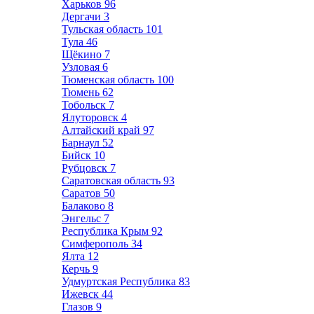
Харьков
96
Дергачи
3
Тульская область
101
Тула
46
Щёкино
7
Узловая
6
Тюменская область
100
Тюмень
62
Тобольск
7
Ялуторовск
4
Алтайский край
97
Барнаул
52
Бийск
10
Рубцовск
7
Саратовская область
93
Саратов
50
Балаково
8
Энгельс
7
Республика Крым
92
Симферополь
34
Ялта
12
Керчь
9
Удмуртская Республика
83
Ижевск
44
Глазов
9