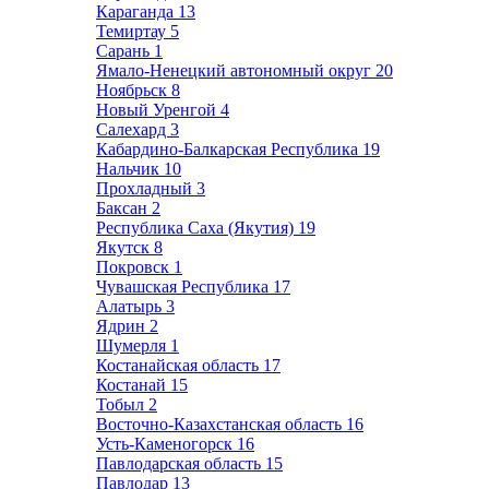
Караганда
13
Темиртау
5
Сарань
1
Ямало-Ненецкий автономный округ
20
Ноябрьск
8
Новый Уренгой
4
Салехард
3
Кабардино-Балкарская Республика
19
Нальчик
10
Прохладный
3
Баксан
2
Республика Саха (Якутия)
19
Якутск
8
Покровск
1
Чувашская Республика
17
Алатырь
3
Ядрин
2
Шумерля
1
Костанайская область
17
Костанай
15
Тобыл
2
Восточно-Казахстанская область
16
Усть-Каменогорск
16
Павлодарская область
15
Павлодар
13