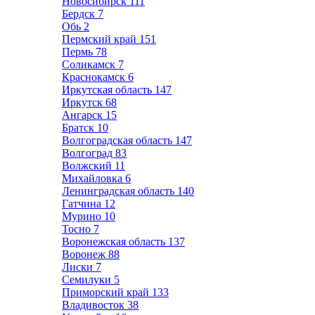
Новосибирск
111
Бердск
7
Обь
2
Пермский край
151
Пермь
78
Соликамск
7
Краснокамск
6
Иркутская область
147
Иркутск
68
Ангарск
15
Братск
10
Волгоградская область
147
Волгоград
83
Волжский
11
Михайловка
6
Ленинградская область
140
Гатчина
12
Мурино
10
Тосно
7
Воронежская область
137
Воронеж
88
Лиски
7
Семилуки
5
Приморский край
133
Владивосток
38