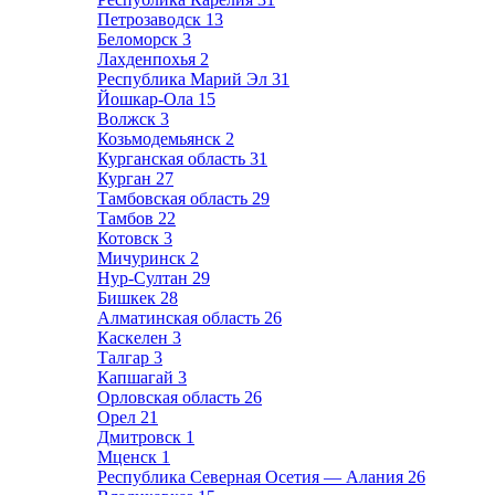
Петрозаводск
13
Беломорск
3
Лахденпохья
2
Республика Марий Эл
31
Йошкар-Ола
15
Волжск
3
Козьмодемьянск
2
Курганская область
31
Курган
27
Тамбовская область
29
Тамбов
22
Котовск
3
Мичуринск
2
Нур-Султан
29
Бишкек
28
Алматинская область
26
Каскелен
3
Талгар
3
Капшагай
3
Орловская область
26
Орел
21
Дмитровск
1
Мценск
1
Республика Северная Осетия — Алания
26