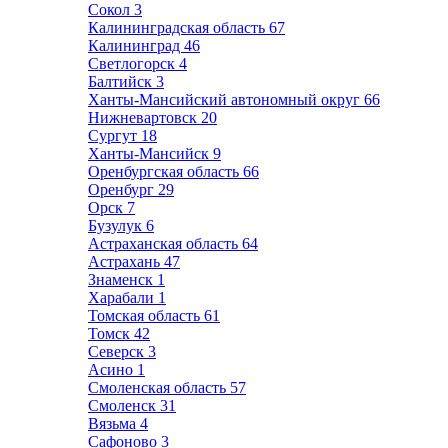
Сокол
3
Калининградская область
67
Калининград
46
Светлогорск
4
Балтийск
3
Ханты-Мансийский автономный округ
66
Нижневартовск
20
Сургут
18
Ханты-Мансийск
9
Оренбургская область
66
Оренбург
29
Орск
7
Бузулук
6
Астраханская область
64
Астрахань
47
Знаменск
1
Харабали
1
Томская область
61
Томск
42
Северск
3
Асино
1
Смоленская область
57
Смоленск
31
Вязьма
4
Сафоново
3