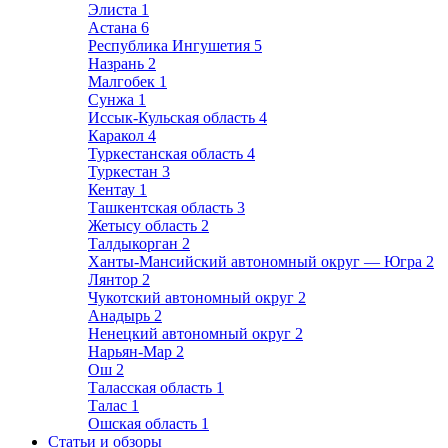
Элиста
1
Астана
6
Республика Ингушетия
5
Назрань
2
Малгобек
1
Сунжа
1
Иссык-Кульская область
4
Каракол
4
Туркестанская область
4
Туркестан
3
Кентау
1
Ташкентская область
3
Жетысу область
2
Талдыкорган
2
Ханты-Мансийский автономный округ — Югра
2
Лянтор
2
Чукотский автономный округ
2
Анадырь
2
Ненецкий автономный округ
2
Нарьян-Мар
2
Ош
2
Таласская область
1
Талас
1
Ошская область
1
Статьи и обзоры