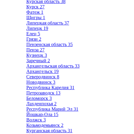
Курская область
38
Курск
27
Фатеж
1
Щигры
1
Липецкая область
37
Липецк
19
Елец
5
Грязи
2
Пензенская область
35
Пенза
27
Кузнецк
3
Заречный
2
Архангельская область
33
Архангельск
19
Северодвинск
8
Новодвинск
3
Республика Карелия
31
Петрозаводск
13
Беломорск
3
Лахденпохья
2
Республика Марий Эл
31
Йошкар-Ола
15
Волжск
3
Козьмодемьянск
2
Курганская область
31