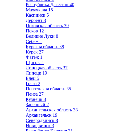
Республика Дагестан
40
Махачкала
15
Каспийск
5
Дербент
3
Псковская область
39
Псков
12
Великие Луки
8
Себеж
1
Курская область
38
Курск
27
Фатеж
1
Щигры
1
Липецкая область
37
Липецк
19
Елец
5
Грязи
2
Пензенская область
35
Пенза
27
Кузнецк
3
Заречный
2
Архангельская область
33
Архангельск
19
Северодвинск
8
Новодвинск
3
Республика Карелия
31