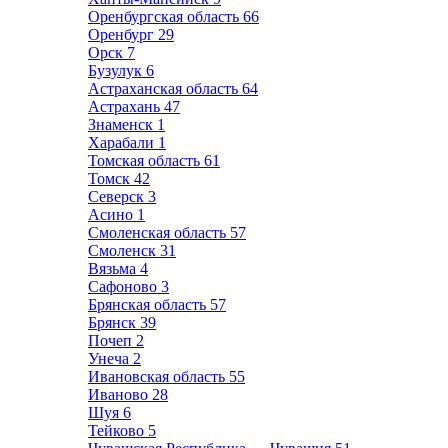
Оренбургская область
66
Оренбург
29
Орск
7
Бузулук
6
Астраханская область
64
Астрахань
47
Знаменск
1
Харабали
1
Томская область
61
Томск
42
Северск
3
Асино
1
Смоленская область
57
Смоленск
31
Вязьма
4
Сафоново
3
Брянская область
57
Брянск
39
Почеп
2
Унеча
2
Ивановская область
55
Иваново
28
Шуя
6
Тейково
5