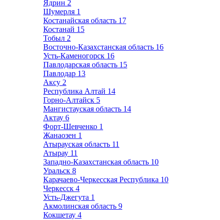
Ядрин
2
Шумерля
1
Костанайская область
17
Костанай
15
Тобыл
2
Восточно-Казахстанская область
16
Усть-Каменогорск
16
Павлодарская область
15
Павлодар
13
Аксу
2
Республика Алтай
14
Горно-Алтайск
5
Мангистауская область
14
Актау
6
Форт-Шевченко
1
Жанаозен
1
Атырауская область
11
Атырау
11
Западно-Казахстанская область
10
Уральск
8
Карачаево-Черкесская Республика
10
Черкесск
4
Усть-Джегута
1
Акмолинская область
9
Кокшетау
4