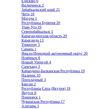
Елизово
6
Вилючинск
2
Забайкальский край
21
Чита
18
Могоча
1
Республика Бурятия
20
Улан-Удэ
19
Северобайкальск
1
Карагандинская область
20
Караганда
13
Темиртау
5
Сарань
1
Ямало-Ненецкий автономный округ
20
Ноябрьск
8
Новый Уренгой
4
Салехард
3
Кабардино-Балкарская Республика
19
Нальчик
10
Прохладный
3
Баксан
2
Республика Саха (Якутия)
19
Якутск
8
Покровск
1
Чувашская Республика
17
Алатырь
3