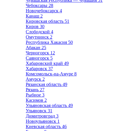
Чувашская Республика — Чувашия
51
Чебоксары
28
Новочебоксарск
4
Канаш
2
Кировская область
51
Киров
30
Слободской
4
Омутнинск
2
Республика Хакасия
50
Абакан
25
Черногорск
12
Саяногорск
5
Хабаровский край
49
Хабаровск
37
Комсомольск-на-Амуре
8
Амурск
2
Рязанская область
49
Рязань
27
Рыбное
3
Касимов
2
Ульяновская область
49
Ульяновск
31
Димитровград
3
Новоульяновск
1
Киевская область
46