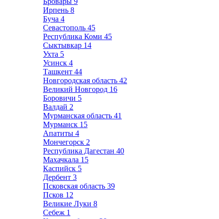
Бровары
9
Ирпень
8
Буча
4
Севастополь
45
Республика Коми
45
Сыктывкар
14
Ухта
5
Усинск
4
Ташкент
44
Новгородская область
42
Великий Новгород
16
Боровичи
5
Валдай
2
Мурманская область
41
Мурманск
15
Апатиты
4
Мончегорск
2
Республика Дагестан
40
Махачкала
15
Каспийск
5
Дербент
3
Псковская область
39
Псков
12
Великие Луки
8
Себеж
1