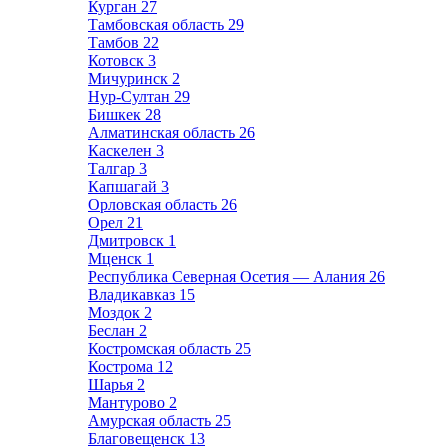
Курган
27
Тамбовская область
29
Тамбов
22
Котовск
3
Мичуринск
2
Нур-Султан
29
Бишкек
28
Алматинская область
26
Каскелен
3
Талгар
3
Капшагай
3
Орловская область
26
Орел
21
Дмитровск
1
Мценск
1
Республика Северная Осетия — Алания
26
Владикавказ
15
Моздок
2
Беслан
2
Костромская область
25
Кострома
12
Шарья
2
Мантурово
2
Амурская область
25
Благовещенск
13