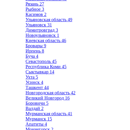
Рязань
27
Рыбное
3
Касимов
2
Ульяновская область
49
Ульяновск
31
Димитровград
3
Новоульяновск
1
Киевская область
46
Бровары
9
Ирпень
8
Буча
4
Севастополь
45
Республика Коми
45
Сыктывкар
14
Ухта
5
Усинск
4
Ташкент
44
Новгородская область
42
Великий Новгород
16
Боровичи
5
Валдай
2
Мурманская область
41
Мурманск
15
Апатиты
4
Мончегорск
2