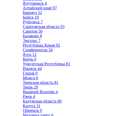
Ялуторовск
4
Алтайский край
97
Барнаул
52
Бийск
10
Рубцовск
7
Саратовская область
93
Саратов
50
Балаково
8
Энгельс
7
Республика Крым
92
Симферополь
34
Ялта
12
Керчь
9
Удмуртская Республика
83
Ижевск
44
Глазов
9
Можга
6
Тверская область
81
Тверь
29
Вышний Волочёк
4
Ржев
4
Калужская область
80
Калуга
31
Обнинск
9
Малоярославец
6