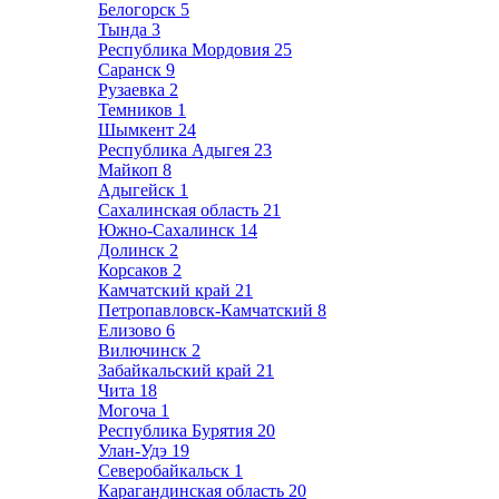
Белогорск
5
Тында
3
Республика Мордовия
25
Саранск
9
Рузаевка
2
Темников
1
Шымкент
24
Республика Адыгея
23
Майкоп
8
Адыгейск
1
Сахалинская область
21
Южно-Сахалинск
14
Долинск
2
Корсаков
2
Камчатский край
21
Петропавловск-Камчатский
8
Елизово
6
Вилючинск
2
Забайкальский край
21
Чита
18
Могоча
1
Республика Бурятия
20
Улан-Удэ
19
Северобайкальск
1
Карагандинская область
20