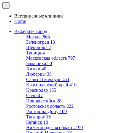
×
Ветеринарные клиники
Home
Выберите город
Москва
865
Зеленоград
13
Щербинка
7
Троицк
4
Московская область
797
Балашиха
50
Химки
40
Люберцы
38
Санкт-Петербург
451
Краснодарский край
410
Краснодар
155
Сочи
47
Новороссийск
28
Ростовская область
222
Ростов-на-Дону
109
Таганрог
16
Батайск
10
Нижегородская область
199
Нижний Новгород
101