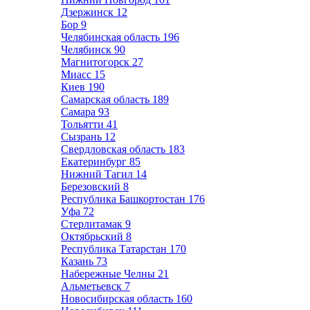
Дзержинск
12
Бор
9
Челябинская область
196
Челябинск
90
Магнитогорск
27
Миасс
15
Киев
190
Самарская область
189
Самара
93
Тольятти
41
Сызрань
12
Свердловская область
183
Екатеринбург
85
Нижний Тагил
14
Березовский
8
Республика Башкортостан
176
Уфа
72
Стерлитамак
9
Октябрьский
8
Республика Татарстан
170
Казань
73
Набережные Челны
21
Альметьевск
7
Новосибирская область
160