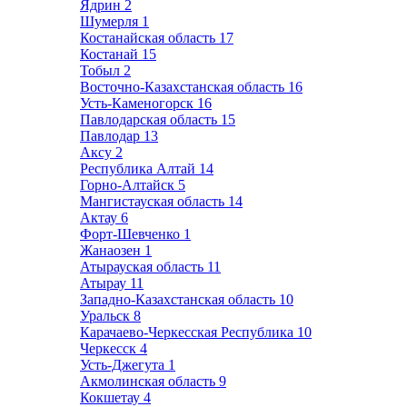
Ядрин
2
Шумерля
1
Костанайская область
17
Костанай
15
Тобыл
2
Восточно-Казахстанская область
16
Усть-Каменогорск
16
Павлодарская область
15
Павлодар
13
Аксу
2
Республика Алтай
14
Горно-Алтайск
5
Мангистауская область
14
Актау
6
Форт-Шевченко
1
Жанаозен
1
Атырауская область
11
Атырау
11
Западно-Казахстанская область
10
Уральск
8
Карачаево-Черкесская Республика
10
Черкесск
4
Усть-Джегута
1
Акмолинская область
9
Кокшетау
4