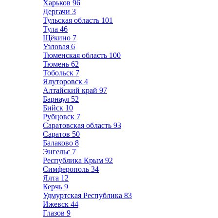
Харьков
96
Дергачи
3
Тульская область
101
Тула
46
Щёкино
7
Узловая
6
Тюменская область
100
Тюмень
62
Тобольск
7
Ялуторовск
4
Алтайский край
97
Барнаул
52
Бийск
10
Рубцовск
7
Саратовская область
93
Саратов
50
Балаково
8
Энгельс
7
Республика Крым
92
Симферополь
34
Ялта
12
Керчь
9
Удмуртская Республика
83
Ижевск
44
Глазов
9