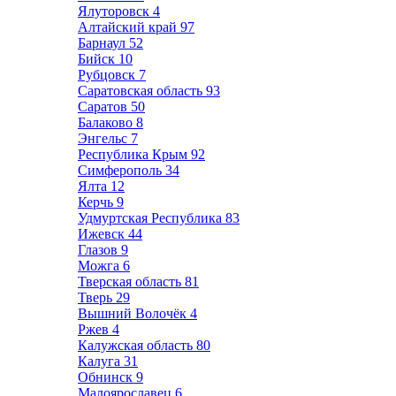
Ялуторовск
4
Алтайский край
97
Барнаул
52
Бийск
10
Рубцовск
7
Саратовская область
93
Саратов
50
Балаково
8
Энгельс
7
Республика Крым
92
Симферополь
34
Ялта
12
Керчь
9
Удмуртская Республика
83
Ижевск
44
Глазов
9
Можга
6
Тверская область
81
Тверь
29
Вышний Волочёк
4
Ржев
4
Калужская область
80
Калуга
31
Обнинск
9
Малоярославец
6