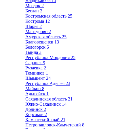
Владикавказ
15
Моздок
2
Беслан
2
Костромская область
25
Кострома
12
Шарья
2
Мантурово
2
Амурская область
25
Благовещенск
13
Белогорск
5
Тында
3
Республика Мордовия
25
Саранск
9
Рузаевка
2
Темников
1
Шымкент
24
Республика Адыгея
23
Майкоп
8
Адыгейск
1
Сахалинская область
21
Южно-Сахалинск
14
Долинск
2
Корсаков
2
Камчатский край
21
Петропавловск-Камчатский
8