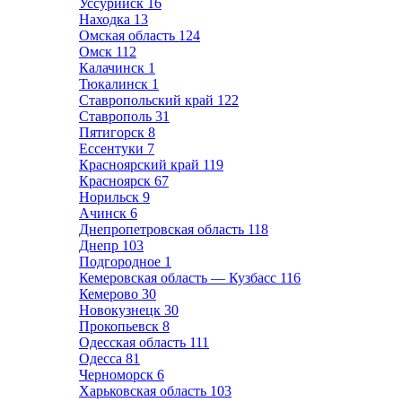
Уссурийск
16
Находка
13
Омская область
124
Омск
112
Калачинск
1
Тюкалинск
1
Ставропольский край
122
Ставрополь
31
Пятигорск
8
Ессентуки
7
Красноярский край
119
Красноярск
67
Норильск
9
Ачинск
6
Днепропетровская область
118
Днепр
103
Подгородное
1
Кемеровская область — Кузбасс
116
Кемерово
30
Новокузнецк
30
Прокопьевск
8
Одесская область
111
Одесса
81
Черноморск
6
Харьковская область
103