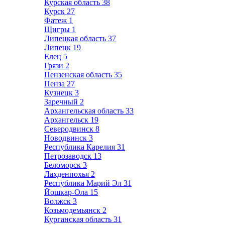
Курская область
38
Курск
27
Фатеж
1
Щигры
1
Липецкая область
37
Липецк
19
Елец
5
Грязи
2
Пензенская область
35
Пенза
27
Кузнецк
3
Заречный
2
Архангельская область
33
Архангельск
19
Северодвинск
8
Новодвинск
3
Республика Карелия
31
Петрозаводск
13
Беломорск
3
Лахденпохья
2
Республика Марий Эл
31
Йошкар-Ола
15
Волжск
3
Козьмодемьянск
2
Курганская область
31