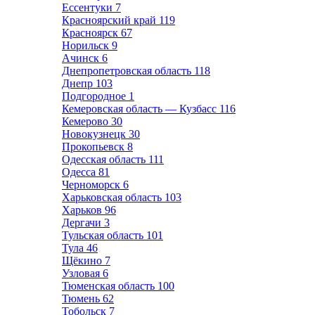
Ессентуки
7
Красноярский край
119
Красноярск
67
Норильск
9
Ачинск
6
Днепропетровская область
118
Днепр
103
Подгородное
1
Кемеровская область — Кузбасс
116
Кемерово
30
Новокузнецк
30
Прокопьевск
8
Одесская область
111
Одесса
81
Черноморск
6
Харьковская область
103
Харьков
96
Дергачи
3
Тульская область
101
Тула
46
Щёкино
7
Узловая
6
Тюменская область
100
Тюмень
62
Тобольск
7