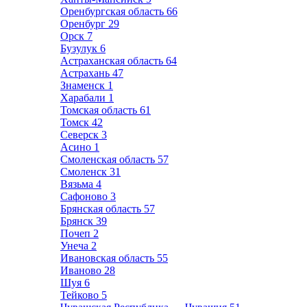
Оренбургская область
66
Оренбург
29
Орск
7
Бузулук
6
Астраханская область
64
Астрахань
47
Знаменск
1
Харабали
1
Томская область
61
Томск
42
Северск
3
Асино
1
Смоленская область
57
Смоленск
31
Вязьма
4
Сафоново
3
Брянская область
57
Брянск
39
Почеп
2
Унеча
2
Ивановская область
55
Иваново
28
Шуя
6
Тейково
5