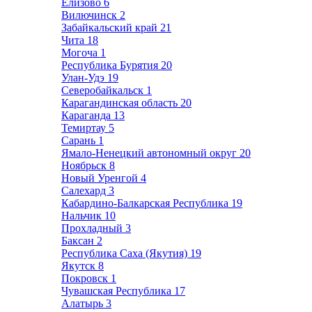
Елизово
6
Вилючинск
2
Забайкальский край
21
Чита
18
Могоча
1
Республика Бурятия
20
Улан-Удэ
19
Северобайкальск
1
Карагандинская область
20
Караганда
13
Темиртау
5
Сарань
1
Ямало-Ненецкий автономный округ
20
Ноябрьск
8
Новый Уренгой
4
Салехард
3
Кабардино-Балкарская Республика
19
Нальчик
10
Прохладный
3
Баксан
2
Республика Саха (Якутия)
19
Якутск
8
Покровск
1
Чувашская Республика
17
Алатырь
3