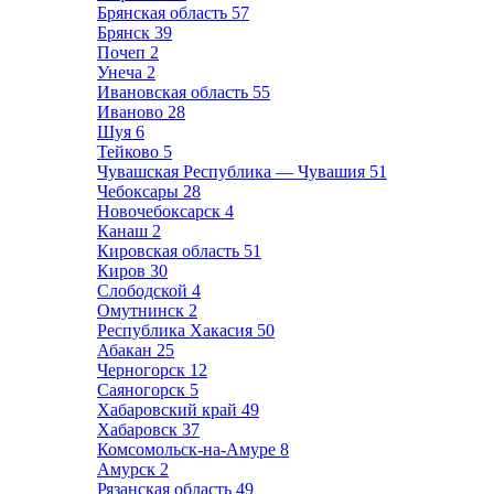
Брянская область
57
Брянск
39
Почеп
2
Унеча
2
Ивановская область
55
Иваново
28
Шуя
6
Тейково
5
Чувашская Республика — Чувашия
51
Чебоксары
28
Новочебоксарск
4
Канаш
2
Кировская область
51
Киров
30
Слободской
4
Омутнинск
2
Республика Хакасия
50
Абакан
25
Черногорск
12
Саяногорск
5
Хабаровский край
49
Хабаровск
37
Комсомольск-на-Амуре
8
Амурск
2
Рязанская область
49