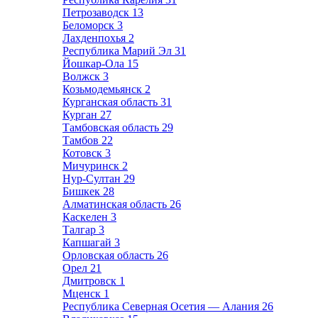
Петрозаводск
13
Беломорск
3
Лахденпохья
2
Республика Марий Эл
31
Йошкар-Ола
15
Волжск
3
Козьмодемьянск
2
Курганская область
31
Курган
27
Тамбовская область
29
Тамбов
22
Котовск
3
Мичуринск
2
Нур-Султан
29
Бишкек
28
Алматинская область
26
Каскелен
3
Талгар
3
Капшагай
3
Орловская область
26
Орел
21
Дмитровск
1
Мценск
1
Республика Северная Осетия — Алания
26