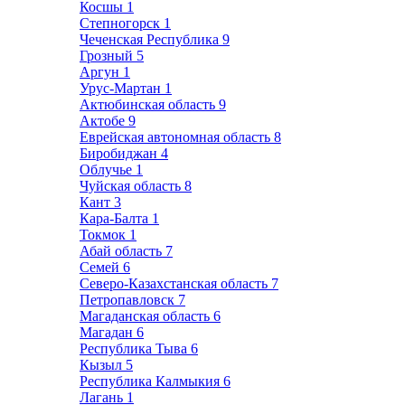
Косшы
1
Степногорск
1
Чеченская Республика
9
Грозный
5
Аргун
1
Урус-Мартан
1
Актюбинская область
9
Актобе
9
Еврейская автономная область
8
Биробиджан
4
Облучье
1
Чуйская область
8
Кант
3
Кара-Балта
1
Токмок
1
Абай область
7
Семей
6
Северо-Казахстанская область
7
Петропавловск
7
Магаданская область
6
Магадан
6
Республика Тыва
6
Кызыл
5
Республика Калмыкия
6
Лагань
1