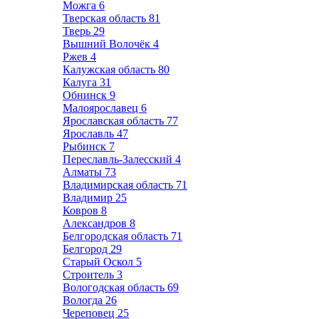
Можга
6
Тверская область
81
Тверь
29
Вышний Волочёк
4
Ржев
4
Калужская область
80
Калуга
31
Обнинск
9
Малоярославец
6
Ярославская область
77
Ярославль
47
Рыбинск
7
Переславль-Залесский
4
Алматы
73
Владимирская область
71
Владимир
25
Ковров
8
Александров
8
Белгородская область
71
Белгород
29
Старый Оскол
5
Строитель
3
Вологодская область
69
Вологда
26
Череповец
25