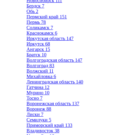
Новосибирск
111
Бердск
7
Обь
2
Пермский край
151
Пермь
78
Соликамск
7
Краснокамск
6
Иркутская область
147
Иркутск
68
Ангарск
15
Братск
10
Волгоградская область
147
Волгоград
83
Волжский
11
Михайловка
6
Ленинградская область
140
Гатчина
12
Мурино
10
Тосно
7
Воронежская область
137
Воронеж
88
Лиски
7
Семилуки
5
Приморский край
133
Владивосток
38