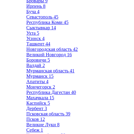
Бровары
9
Ирпень
8
Буча
4
Севастополь
45
Республика Коми
45
Сыктывкар
14
Ухта
5
Усинск
4
Ташкент
44
Новгородская область
42
Великий Новгород
16
Боровичи
5
Валдай
2
Мурманская область
41
Мурманск
15
Апатиты
4
Мончегорск
2
Республика Дагестан
40
Махачкала
15
Каспийск
5
Дербент
3
Псковская область
39
Псков
12
Великие Луки
8
Себеж
1