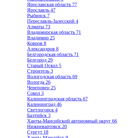
Ярославская область
77
Ярославль
47
Рыбинск
7
Переславль-Залесский
4
Алматы
73
Владимирская область
71
Владимир
25
Ковров
8
Александров
8
Белгородская область
71
Белгород
29
Старый Оскол
5
Строитель
3
Вологодская область
69
Вологда
26
Череповец
25
Сокол
3
Калининградская область
67
Калининград
46
Светлогорск
4
Балтийск
3
Ханты-Мансийский автономный округ
66
Нижневартовск
20
Сургут
18
Ханты-Мансийск
9