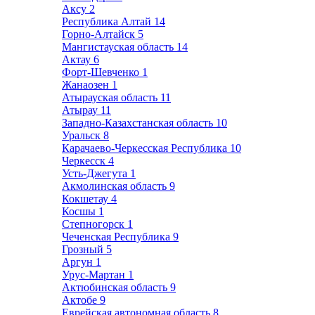
Аксу
2
Республика Алтай
14
Горно-Алтайск
5
Мангистауская область
14
Актау
6
Форт-Шевченко
1
Жанаозен
1
Атырауская область
11
Атырау
11
Западно-Казахстанская область
10
Уральск
8
Карачаево-Черкесская Республика
10
Черкесск
4
Усть-Джегута
1
Акмолинская область
9
Кокшетау
4
Косшы
1
Степногорск
1
Чеченская Республика
9
Грозный
5
Аргун
1
Урус-Мартан
1
Актюбинская область
9
Актобе
9
Еврейская автономная область
8