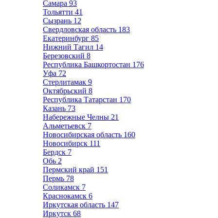
Самара
93
Тольятти
41
Сызрань
12
Свердловская область
183
Екатеринбург
85
Нижний Тагил
14
Березовский
8
Республика Башкортостан
176
Уфа
72
Стерлитамак
9
Октябрьский
8
Республика Татарстан
170
Казань
73
Набережные Челны
21
Альметьевск
7
Новосибирская область
160
Новосибирск
111
Бердск
7
Обь
2
Пермский край
151
Пермь
78
Соликамск
7
Краснокамск
6
Иркутская область
147
Иркутск
68