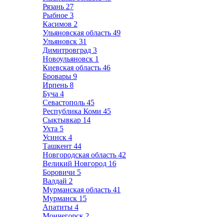
Рязань
27
Рыбное
3
Касимов
2
Ульяновская область
49
Ульяновск
31
Димитровград
3
Новоульяновск
1
Киевская область
46
Бровары
9
Ирпень
8
Буча
4
Севастополь
45
Республика Коми
45
Сыктывкар
14
Ухта
5
Усинск
4
Ташкент
44
Новгородская область
42
Великий Новгород
16
Боровичи
5
Валдай
2
Мурманская область
41
Мурманск
15
Апатиты
4
Мончегорск
2