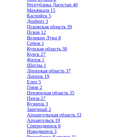
Республика Дагестан
40
Махачкала
15
Каспийск
5
Дербент
3
Псковская область
39
Псков
12
Великие Луки
8
Себеж
1
Курская область
38
Курск
27
Фатеж
1
Щигры
1
Липецкая область
37
Липецк
19
Елец
5
Грязи
2
Пензенская область
35
Пенза
27
Кузнецк
3
Заречный
2
Архангельская область
33
Архангельск
19
Северодвинск
8
Новодвинск
3
Республика Карелия
31