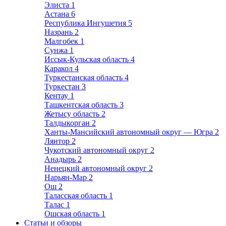
Элиста
1
Астана
6
Республика Ингушетия
5
Назрань
2
Малгобек
1
Сунжа
1
Иссык-Кульская область
4
Каракол
4
Туркестанская область
4
Туркестан
3
Кентау
1
Ташкентская область
3
Жетысу область
2
Талдыкорган
2
Ханты-Мансийский автономный округ — Югра
2
Лянтор
2
Чукотский автономный округ
2
Анадырь
2
Ненецкий автономный округ
2
Нарьян-Мар
2
Ош
2
Таласская область
1
Талас
1
Ошская область
1
Статьи и обзоры