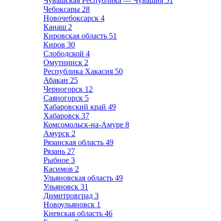
Чувашская Республика — Чувашия
51
Чебоксары
28
Новочебоксарск
4
Канаш
2
Кировская область
51
Киров
30
Слободской
4
Омутнинск
2
Республика Хакасия
50
Абакан
25
Черногорск
12
Саяногорск
5
Хабаровский край
49
Хабаровск
37
Комсомольск-на-Амуре
8
Амурск
2
Рязанская область
49
Рязань
27
Рыбное
3
Касимов
2
Ульяновская область
49
Ульяновск
31
Димитровград
3
Новоульяновск
1
Киевская область
46