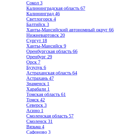
Сокол
3
Калининградская область
67
Калининград
46
Светлогорск
4
Балтийск
3
Ханты-Мансийский автономный округ
66
Нижневартовск
20
Сургут
18
Ханты-Мансийск
9
Оренбургская область
66
Оренбург
29
Орск
7
Бузулук
6
Астраханская область
64
Астрахань
47
Знаменск
1
Харабали
1
Томская область
61
Томск
42
Северск
3
Асино
1
Смоленская область
57
Смоленск
31
Вязьма
4
Сафоново
3