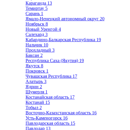
Караганда
13
Темиртау
5
Сарань
1
Ямало-Ненецкий автономный округ
20
Ноябрьск
8
Новый Уренгой
4
Салехард
3
Кабардино-Балкарская Республика
19
Нальчик
10
Прохладный
3
Баксан
2
Республика Саха (Якутия)
19
Якутск
8
Покровск
1
Чувашская Республика
17
Алатырь
3
Ядрин
2
Шумерля
1
Костанайская область
17
Костанай
15
Тобыл
2
Восточно-Казахстанская область
16
Усть-Каменогорск
16
Павлодарская область
15
Павлодар
13