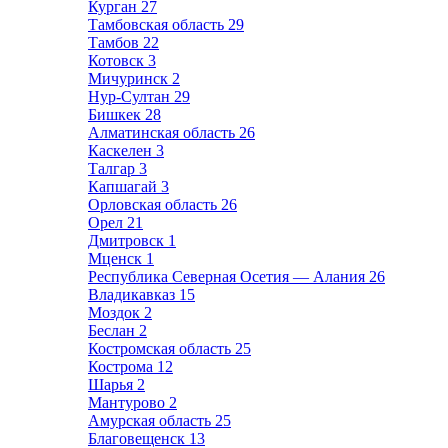
Курган
27
Тамбовская область
29
Тамбов
22
Котовск
3
Мичуринск
2
Нур-Султан
29
Бишкек
28
Алматинская область
26
Каскелен
3
Талгар
3
Капшагай
3
Орловская область
26
Орел
21
Дмитровск
1
Мценск
1
Республика Северная Осетия — Алания
26
Владикавказ
15
Моздок
2
Беслан
2
Костромская область
25
Кострома
12
Шарья
2
Мантурово
2
Амурская область
25
Благовещенск
13