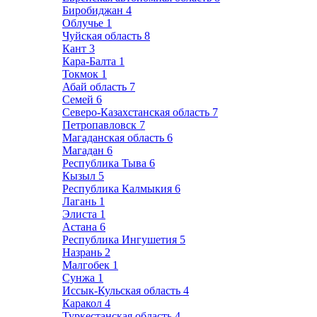
Биробиджан
4
Облучье
1
Чуйская область
8
Кант
3
Кара-Балта
1
Токмок
1
Абай область
7
Семей
6
Северо-Казахстанская область
7
Петропавловск
7
Магаданская область
6
Магадан
6
Республика Тыва
6
Кызыл
5
Республика Калмыкия
6
Лагань
1
Элиста
1
Астана
6
Республика Ингушетия
5
Назрань
2
Малгобек
1
Сунжа
1
Иссык-Кульская область
4
Каракол
4
Туркестанская область
4