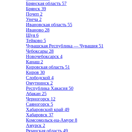
Брянская область
57
Брянск
39
Почеп
2
Унеча
2
Ивановская область
55
Иваново
28
Шуя
6
Тейково
5
Чувашская Республика — Чувашия
51
Чебоксары
28
Новочебоксарск
4
Канаш
2
Кировская область
51
Киров
30
Слободской
4
Омутнинск
2
Республика Хакасия
50
Абакан
25
Черногорск
12
Саяногорск
5
Хабаровский край
49
Хабаровск
37
Комсомольск-на-Амуре
8
Амурск
2
Рязанская область
49