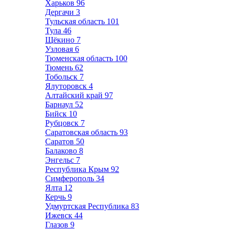
Харьков
96
Дергачи
3
Тульская область
101
Тула
46
Щёкино
7
Узловая
6
Тюменская область
100
Тюмень
62
Тобольск
7
Ялуторовск
4
Алтайский край
97
Барнаул
52
Бийск
10
Рубцовск
7
Саратовская область
93
Саратов
50
Балаково
8
Энгельс
7
Республика Крым
92
Симферополь
34
Ялта
12
Керчь
9
Удмуртская Республика
83
Ижевск
44
Глазов
9