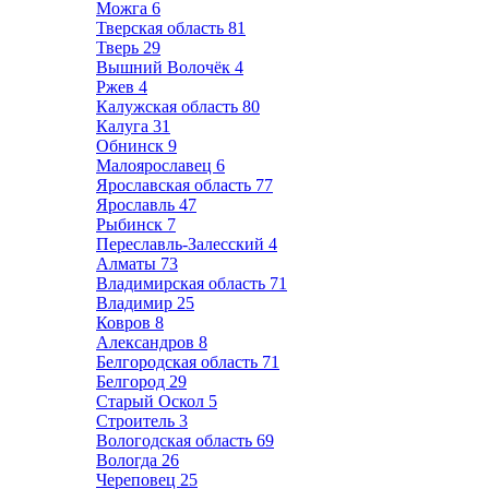
Можга
6
Тверская область
81
Тверь
29
Вышний Волочёк
4
Ржев
4
Калужская область
80
Калуга
31
Обнинск
9
Малоярославец
6
Ярославская область
77
Ярославль
47
Рыбинск
7
Переславль-Залесский
4
Алматы
73
Владимирская область
71
Владимир
25
Ковров
8
Александров
8
Белгородская область
71
Белгород
29
Старый Оскол
5
Строитель
3
Вологодская область
69
Вологда
26
Череповец
25