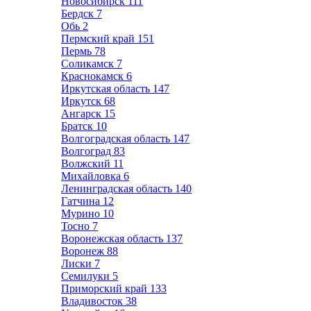
Новосибирск
111
Бердск
7
Обь
2
Пермский край
151
Пермь
78
Соликамск
7
Краснокамск
6
Иркутская область
147
Иркутск
68
Ангарск
15
Братск
10
Волгоградская область
147
Волгоград
83
Волжский
11
Михайловка
6
Ленинградская область
140
Гатчина
12
Мурино
10
Тосно
7
Воронежская область
137
Воронеж
88
Лиски
7
Семилуки
5
Приморский край
133
Владивосток
38