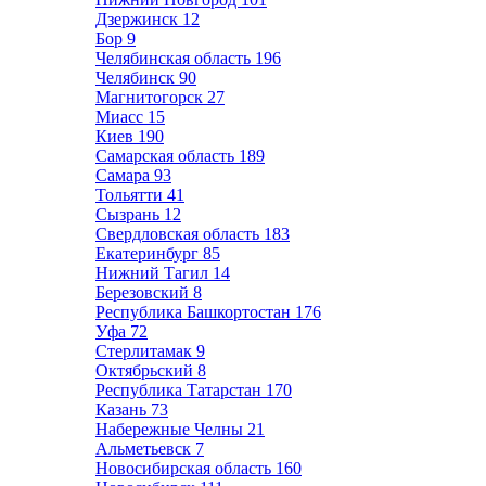
Дзержинск
12
Бор
9
Челябинская область
196
Челябинск
90
Магнитогорск
27
Миасс
15
Киев
190
Самарская область
189
Самара
93
Тольятти
41
Сызрань
12
Свердловская область
183
Екатеринбург
85
Нижний Тагил
14
Березовский
8
Республика Башкортостан
176
Уфа
72
Стерлитамак
9
Октябрьский
8
Республика Татарстан
170
Казань
73
Набережные Челны
21
Альметьевск
7
Новосибирская область
160