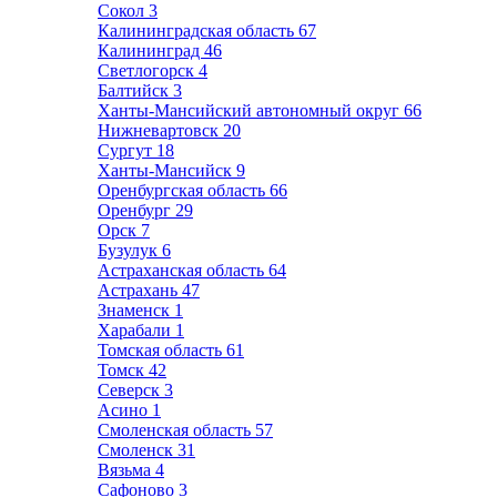
Сокол
3
Калининградская область
67
Калининград
46
Светлогорск
4
Балтийск
3
Ханты-Мансийский автономный округ
66
Нижневартовск
20
Сургут
18
Ханты-Мансийск
9
Оренбургская область
66
Оренбург
29
Орск
7
Бузулук
6
Астраханская область
64
Астрахань
47
Знаменск
1
Харабали
1
Томская область
61
Томск
42
Северск
3
Асино
1
Смоленская область
57
Смоленск
31
Вязьма
4
Сафоново
3