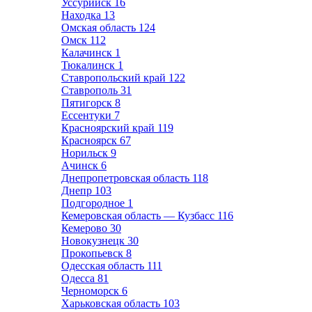
Уссурийск
16
Находка
13
Омская область
124
Омск
112
Калачинск
1
Тюкалинск
1
Ставропольский край
122
Ставрополь
31
Пятигорск
8
Ессентуки
7
Красноярский край
119
Красноярск
67
Норильск
9
Ачинск
6
Днепропетровская область
118
Днепр
103
Подгородное
1
Кемеровская область — Кузбасс
116
Кемерово
30
Новокузнецк
30
Прокопьевск
8
Одесская область
111
Одесса
81
Черноморск
6
Харьковская область
103