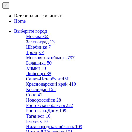
×
Ветеринарные клиники
Home
Выберите город
Москва
865
Зеленоград
13
Щербинка
7
Троицк
4
Московская область
797
Балашиха
50
Химки
40
Люберцы
38
Санкт-Петербург
451
Краснодарский край
410
Краснодар
155
Сочи
47
Новороссийск
28
Ростовская область
222
Ростов-на-Дону
109
Таганрог
16
Батайск
10
Нижегородская область
199
Нижний Новгород
101