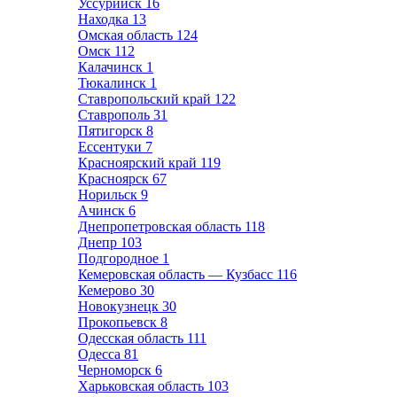
Уссурийск
16
Находка
13
Омская область
124
Омск
112
Калачинск
1
Тюкалинск
1
Ставропольский край
122
Ставрополь
31
Пятигорск
8
Ессентуки
7
Красноярский край
119
Красноярск
67
Норильск
9
Ачинск
6
Днепропетровская область
118
Днепр
103
Подгородное
1
Кемеровская область — Кузбасс
116
Кемерово
30
Новокузнецк
30
Прокопьевск
8
Одесская область
111
Одесса
81
Черноморск
6
Харьковская область
103