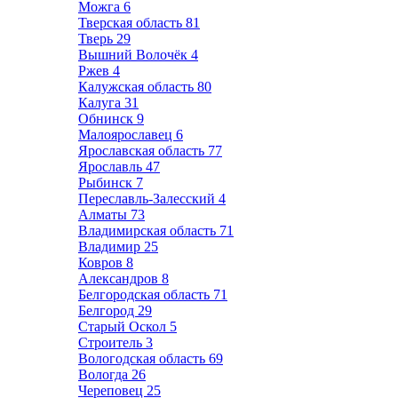
Можга
6
Тверская область
81
Тверь
29
Вышний Волочёк
4
Ржев
4
Калужская область
80
Калуга
31
Обнинск
9
Малоярославец
6
Ярославская область
77
Ярославль
47
Рыбинск
7
Переславль-Залесский
4
Алматы
73
Владимирская область
71
Владимир
25
Ковров
8
Александров
8
Белгородская область
71
Белгород
29
Старый Оскол
5
Строитель
3
Вологодская область
69
Вологда
26
Череповец
25