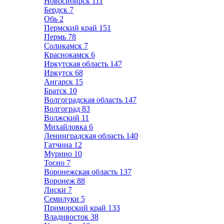
Новосибирск
111
Бердск
7
Обь
2
Пермский край
151
Пермь
78
Соликамск
7
Краснокамск
6
Иркутская область
147
Иркутск
68
Ангарск
15
Братск
10
Волгоградская область
147
Волгоград
83
Волжский
11
Михайловка
6
Ленинградская область
140
Гатчина
12
Мурино
10
Тосно
7
Воронежская область
137
Воронеж
88
Лиски
7
Семилуки
5
Приморский край
133
Владивосток
38