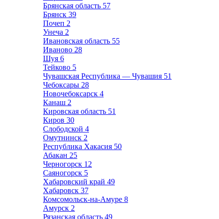
Брянская область
57
Брянск
39
Почеп
2
Унеча
2
Ивановская область
55
Иваново
28
Шуя
6
Тейково
5
Чувашская Республика — Чувашия
51
Чебоксары
28
Новочебоксарск
4
Канаш
2
Кировская область
51
Киров
30
Слободской
4
Омутнинск
2
Республика Хакасия
50
Абакан
25
Черногорск
12
Саяногорск
5
Хабаровский край
49
Хабаровск
37
Комсомольск-на-Амуре
8
Амурск
2
Рязанская область
49