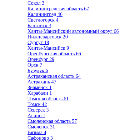
Сокол
3
Калининградская область
67
Калининград
46
Светлогорск
4
Балтийск
3
Ханты-Мансийский автономный округ
66
Нижневартовск
20
Сургут
18
Ханты-Мансийск
9
Оренбургская область
66
Оренбург
29
Орск
7
Бузулук
6
Астраханская область
64
Астрахань
47
Знаменск
1
Харабали
1
Томская область
61
Томск
42
Северск
3
Асино
1
Смоленская область
57
Смоленск
31
Вязьма
4
Сафоново
3