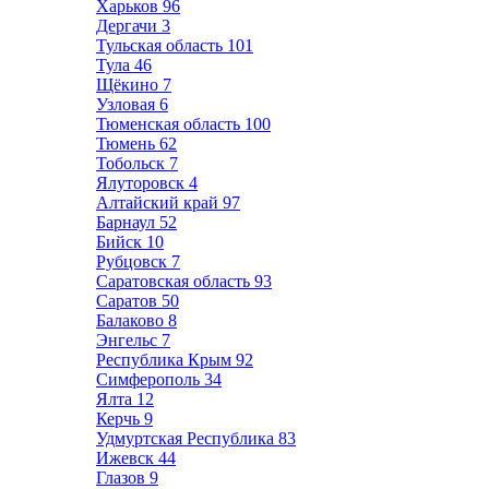
Харьков
96
Дергачи
3
Тульская область
101
Тула
46
Щёкино
7
Узловая
6
Тюменская область
100
Тюмень
62
Тобольск
7
Ялуторовск
4
Алтайский край
97
Барнаул
52
Бийск
10
Рубцовск
7
Саратовская область
93
Саратов
50
Балаково
8
Энгельс
7
Республика Крым
92
Симферополь
34
Ялта
12
Керчь
9
Удмуртская Республика
83
Ижевск
44
Глазов
9