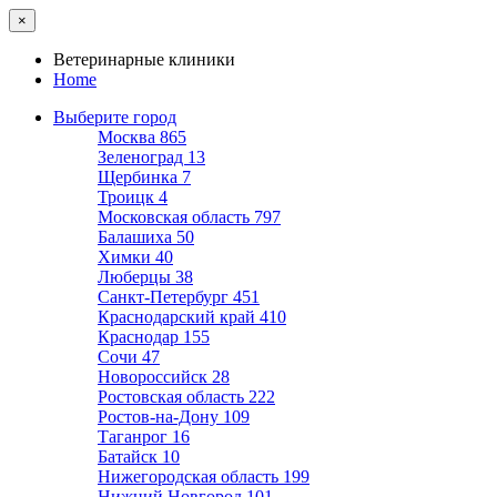
×
Ветеринарные клиники
Home
Выберите город
Москва
865
Зеленоград
13
Щербинка
7
Троицк
4
Московская область
797
Балашиха
50
Химки
40
Люберцы
38
Санкт-Петербург
451
Краснодарский край
410
Краснодар
155
Сочи
47
Новороссийск
28
Ростовская область
222
Ростов-на-Дону
109
Таганрог
16
Батайск
10
Нижегородская область
199
Нижний Новгород
101