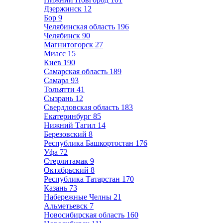
Дзержинск
12
Бор
9
Челябинская область
196
Челябинск
90
Магнитогорск
27
Миасс
15
Киев
190
Самарская область
189
Самара
93
Тольятти
41
Сызрань
12
Свердловская область
183
Екатеринбург
85
Нижний Тагил
14
Березовский
8
Республика Башкортостан
176
Уфа
72
Стерлитамак
9
Октябрьский
8
Республика Татарстан
170
Казань
73
Набережные Челны
21
Альметьевск
7
Новосибирская область
160