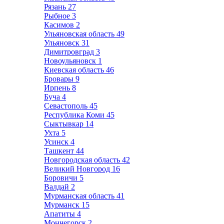
Рязань
27
Рыбное
3
Касимов
2
Ульяновская область
49
Ульяновск
31
Димитровград
3
Новоульяновск
1
Киевская область
46
Бровары
9
Ирпень
8
Буча
4
Севастополь
45
Республика Коми
45
Сыктывкар
14
Ухта
5
Усинск
4
Ташкент
44
Новгородская область
42
Великий Новгород
16
Боровичи
5
Валдай
2
Мурманская область
41
Мурманск
15
Апатиты
4
Мончегорск
2