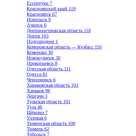
Ессентуки
7
Красноярский край
119
Красноярск
67
Норильск
9
Ачинск
6
Днепропетровская область
118
Днепр
103
Подгородное
1
Кемеровская область — Кузбасс
116
Кемерово
30
Новокузнецк
30
Прокопьевск
8
Одесская область
111
Одесса
81
Черноморск
6
Харьковская область
103
Харьков
96
Дергачи
3
Тульская область
101
Тула
46
Щёкино
7
Узловая
6
Тюменская область
100
Тюмень
62
Тобольск
7