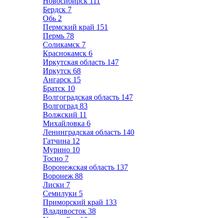
Новосибирск
111
Бердск
7
Обь
2
Пермский край
151
Пермь
78
Соликамск
7
Краснокамск
6
Иркутская область
147
Иркутск
68
Ангарск
15
Братск
10
Волгоградская область
147
Волгоград
83
Волжский
11
Михайловка
6
Ленинградская область
140
Гатчина
12
Мурино
10
Тосно
7
Воронежская область
137
Воронеж
88
Лиски
7
Семилуки
5
Приморский край
133
Владивосток
38