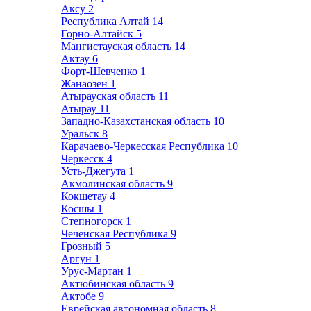
Аксу
2
Республика Алтай
14
Горно-Алтайск
5
Мангистауская область
14
Актау
6
Форт-Шевченко
1
Жанаозен
1
Атырауская область
11
Атырау
11
Западно-Казахстанская область
10
Уральск
8
Карачаево-Черкесская Республика
10
Черкесск
4
Усть-Джегута
1
Акмолинская область
9
Кокшетау
4
Косшы
1
Степногорск
1
Чеченская Республика
9
Грозный
5
Аргун
1
Урус-Мартан
1
Актюбинская область
9
Актобе
9
Еврейская автономная область
8