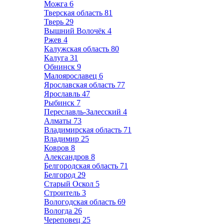
Можга
6
Тверская область
81
Тверь
29
Вышний Волочёк
4
Ржев
4
Калужская область
80
Калуга
31
Обнинск
9
Малоярославец
6
Ярославская область
77
Ярославль
47
Рыбинск
7
Переславль-Залесский
4
Алматы
73
Владимирская область
71
Владимир
25
Ковров
8
Александров
8
Белгородская область
71
Белгород
29
Старый Оскол
5
Строитель
3
Вологодская область
69
Вологда
26
Череповец
25