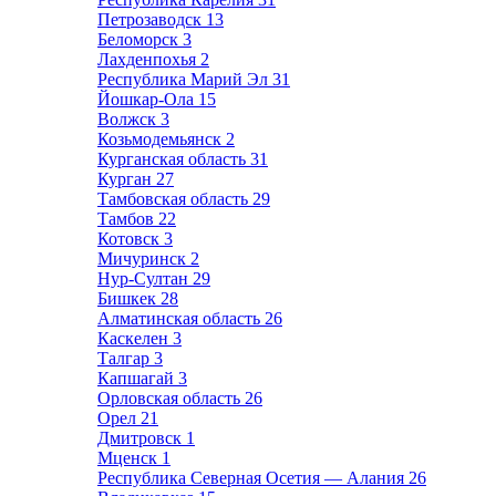
Петрозаводск
13
Беломорск
3
Лахденпохья
2
Республика Марий Эл
31
Йошкар-Ола
15
Волжск
3
Козьмодемьянск
2
Курганская область
31
Курган
27
Тамбовская область
29
Тамбов
22
Котовск
3
Мичуринск
2
Нур-Султан
29
Бишкек
28
Алматинская область
26
Каскелен
3
Талгар
3
Капшагай
3
Орловская область
26
Орел
21
Дмитровск
1
Мценск
1
Республика Северная Осетия — Алания
26