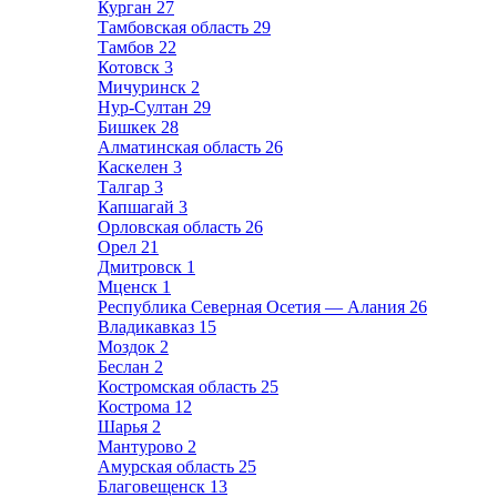
Курган
27
Тамбовская область
29
Тамбов
22
Котовск
3
Мичуринск
2
Нур-Султан
29
Бишкек
28
Алматинская область
26
Каскелен
3
Талгар
3
Капшагай
3
Орловская область
26
Орел
21
Дмитровск
1
Мценск
1
Республика Северная Осетия — Алания
26
Владикавказ
15
Моздок
2
Беслан
2
Костромская область
25
Кострома
12
Шарья
2
Мантурово
2
Амурская область
25
Благовещенск
13