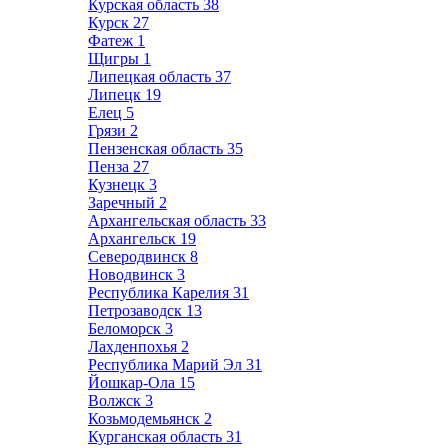
Курская область
38
Курск
27
Фатеж
1
Щигры
1
Липецкая область
37
Липецк
19
Елец
5
Грязи
2
Пензенская область
35
Пенза
27
Кузнецк
3
Заречный
2
Архангельская область
33
Архангельск
19
Северодвинск
8
Новодвинск
3
Республика Карелия
31
Петрозаводск
13
Беломорск
3
Лахденпохья
2
Республика Марий Эл
31
Йошкар-Ола
15
Волжск
3
Козьмодемьянск
2
Курганская область
31