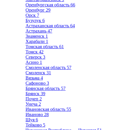
Оренбургская область
66
Оренбург
29
Орск
7
Бузулук
6
Астраханская область
64
Астрахань
47
Знаменск
1
Харабали
1
Томская область
61
Томск
42
Северск
3
Асино
1
Смоленская область
57
Смоленск
31
Вязьма
4
Сафоново
3
Брянская область
57
Брянск
39
Почеп
2
Унеча
2
Ивановская область
55
Иваново
28
Шуя
6
Тейково
5