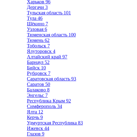
Харьков
96
Дергачи
3
Тульская область
101
Тула
46
Щёкино
7
Узловая
6
Тюменская область
100
Тюмень
62
Тобольск
7
Ялуторовск
4
Алтайский край
97
Барнаул
52
Бийск
10
Рубцовск
7
Саратовская область
93
Саратов
50
Балаково
8
Энгельс
7
Республика Крым
92
Симферополь
34
Ялта
12
Керчь
9
Удмуртская Республика
83
Ижевск
44
Глазов
9