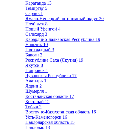
Караганда
13
Темиртау
5
Сарань
1
Ямало-Ненецкий автономный округ
20
Ноябрьск
8
Новый Уренгой
4
Салехард
3
Кабардино-Балкарская Республика
19
Нальчик
10
Прохладный
3
Баксан
2
Республика Саха (Якутия)
19
Якутск
8
Покровск
1
Чувашская Республика
17
Алатырь
3
Ядрин
2
Шумерля
1
Костанайская область
17
Костанай
15
Тобыл
2
Восточно-Казахстанская область
16
Усть-Каменогорск
16
Павлодарская область
15
Павлодар
13