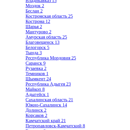
Владикавказ
15
Моздок
2
Беслан
2
Костромская область
25
Кострома
12
Шарья
2
Мантурово
2
Амурская область
25
Благовещенск
13
Белогорск
5
Тында
3
Республика Мордовия
25
Саранск
9
Рузаевка
2
Темников
1
Шымкент
24
Республика Адыгея
23
Майкоп
8
Адыгейск
1
Сахалинская область
21
Южно-Сахалинск
14
Долинск
2
Корсаков
2
Камчатский край
21
Петропавловск-Камчатский
8