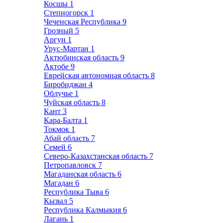
Косшы
1
Степногорск
1
Чеченская Республика
9
Грозный
5
Аргун
1
Урус-Мартан
1
Актюбинская область
9
Актобе
9
Еврейская автономная область
8
Биробиджан
4
Облучье
1
Чуйская область
8
Кант
3
Кара-Балта
1
Токмок
1
Абай область
7
Семей
6
Северо-Казахстанская область
7
Петропавловск
7
Магаданская область
6
Магадан
6
Республика Тыва
6
Кызыл
5
Республика Калмыкия
6
Лагань
1