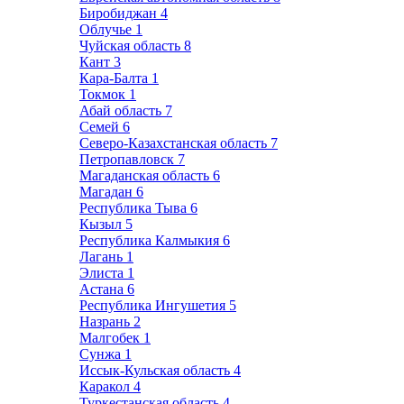
Биробиджан
4
Облучье
1
Чуйская область
8
Кант
3
Кара-Балта
1
Токмок
1
Абай область
7
Семей
6
Северо-Казахстанская область
7
Петропавловск
7
Магаданская область
6
Магадан
6
Республика Тыва
6
Кызыл
5
Республика Калмыкия
6
Лагань
1
Элиста
1
Астана
6
Республика Ингушетия
5
Назрань
2
Малгобек
1
Сунжа
1
Иссык-Кульская область
4
Каракол
4
Туркестанская область
4