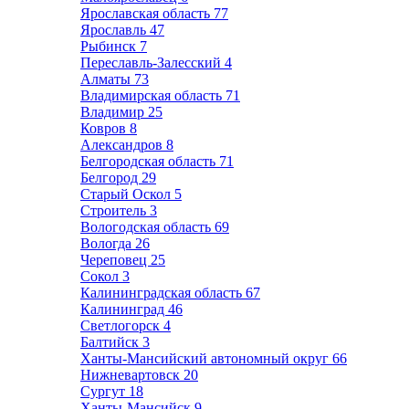
Ярославская область
77
Ярославль
47
Рыбинск
7
Переславль-Залесский
4
Алматы
73
Владимирская область
71
Владимир
25
Ковров
8
Александров
8
Белгородская область
71
Белгород
29
Старый Оскол
5
Строитель
3
Вологодская область
69
Вологда
26
Череповец
25
Сокол
3
Калининградская область
67
Калининград
46
Светлогорск
4
Балтийск
3
Ханты-Мансийский автономный округ
66
Нижневартовск
20
Сургут
18
Ханты-Мансийск
9