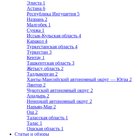
Элиста
1
Астана
6
Республика Ингушетия
5
Назрань
2
Малгобек
1
Сунжа
1
Иссык-Кульская область
4
Каракол
4
Туркестанская область
4
Туркестан
3
Кентау
1
Ташкентская область
3
Жетысу область
2
Талдыкорган
2
Ханты-Мансийский автономный округ — Югра
2
Лянтор
2
Чукотский автономный округ
2
Анадырь
2
Ненецкий автономный округ
2
Нарьян-Мар
2
Ош
2
Таласская область
1
Талас
1
Ошская область
1
Статьи и обзоры