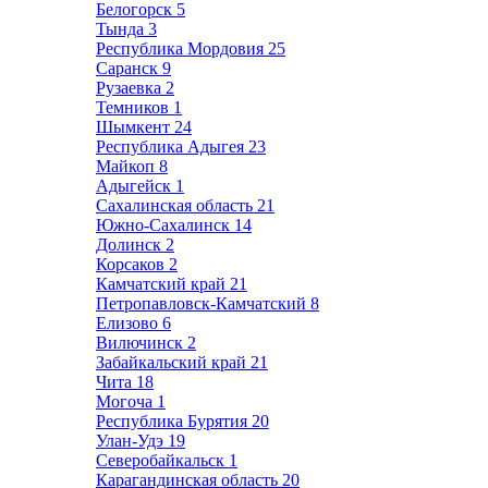
Белогорск
5
Тында
3
Республика Мордовия
25
Саранск
9
Рузаевка
2
Темников
1
Шымкент
24
Республика Адыгея
23
Майкоп
8
Адыгейск
1
Сахалинская область
21
Южно-Сахалинск
14
Долинск
2
Корсаков
2
Камчатский край
21
Петропавловск-Камчатский
8
Елизово
6
Вилючинск
2
Забайкальский край
21
Чита
18
Могоча
1
Республика Бурятия
20
Улан-Удэ
19
Северобайкальск
1
Карагандинская область
20