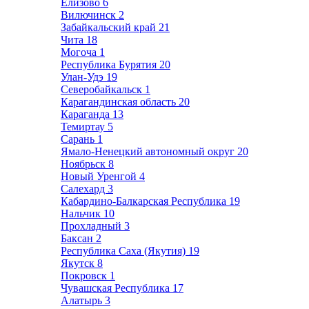
Елизово
6
Вилючинск
2
Забайкальский край
21
Чита
18
Могоча
1
Республика Бурятия
20
Улан-Удэ
19
Северобайкальск
1
Карагандинская область
20
Караганда
13
Темиртау
5
Сарань
1
Ямало-Ненецкий автономный округ
20
Ноябрьск
8
Новый Уренгой
4
Салехард
3
Кабардино-Балкарская Республика
19
Нальчик
10
Прохладный
3
Баксан
2
Республика Саха (Якутия)
19
Якутск
8
Покровск
1
Чувашская Республика
17
Алатырь
3