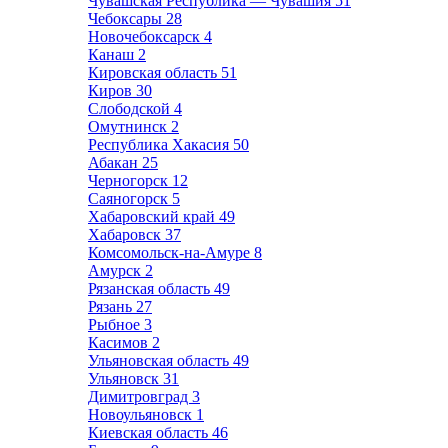
Чувашская Республика — Чувашия
51
Чебоксары
28
Новочебоксарск
4
Канаш
2
Кировская область
51
Киров
30
Слободской
4
Омутнинск
2
Республика Хакасия
50
Абакан
25
Черногорск
12
Саяногорск
5
Хабаровский край
49
Хабаровск
37
Комсомольск-на-Амуре
8
Амурск
2
Рязанская область
49
Рязань
27
Рыбное
3
Касимов
2
Ульяновская область
49
Ульяновск
31
Димитровград
3
Новоульяновск
1
Киевская область
46