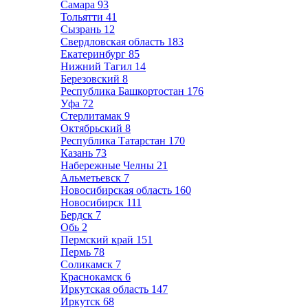
Самара
93
Тольятти
41
Сызрань
12
Свердловская область
183
Екатеринбург
85
Нижний Тагил
14
Березовский
8
Республика Башкортостан
176
Уфа
72
Стерлитамак
9
Октябрьский
8
Республика Татарстан
170
Казань
73
Набережные Челны
21
Альметьевск
7
Новосибирская область
160
Новосибирск
111
Бердск
7
Обь
2
Пермский край
151
Пермь
78
Соликамск
7
Краснокамск
6
Иркутская область
147
Иркутск
68