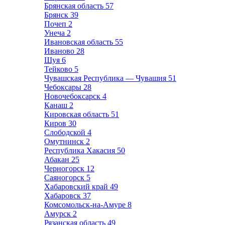
Брянская область
57
Брянск
39
Почеп
2
Унеча
2
Ивановская область
55
Иваново
28
Шуя
6
Тейково
5
Чувашская Республика — Чувашия
51
Чебоксары
28
Новочебоксарск
4
Канаш
2
Кировская область
51
Киров
30
Слободской
4
Омутнинск
2
Республика Хакасия
50
Абакан
25
Черногорск
12
Саяногорск
5
Хабаровский край
49
Хабаровск
37
Комсомольск-на-Амуре
8
Амурск
2
Рязанская область
49