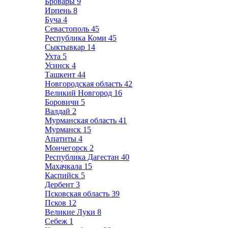
Бровары
9
Ирпень
8
Буча
4
Севастополь
45
Республика Коми
45
Сыктывкар
14
Ухта
5
Усинск
4
Ташкент
44
Новгородская область
42
Великий Новгород
16
Боровичи
5
Валдай
2
Мурманская область
41
Мурманск
15
Апатиты
4
Мончегорск
2
Республика Дагестан
40
Махачкала
15
Каспийск
5
Дербент
3
Псковская область
39
Псков
12
Великие Луки
8
Себеж
1