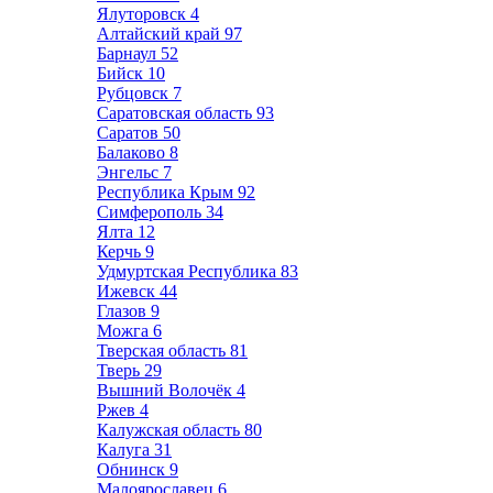
Ялуторовск
4
Алтайский край
97
Барнаул
52
Бийск
10
Рубцовск
7
Саратовская область
93
Саратов
50
Балаково
8
Энгельс
7
Республика Крым
92
Симферополь
34
Ялта
12
Керчь
9
Удмуртская Республика
83
Ижевск
44
Глазов
9
Можга
6
Тверская область
81
Тверь
29
Вышний Волочёк
4
Ржев
4
Калужская область
80
Калуга
31
Обнинск
9
Малоярославец
6