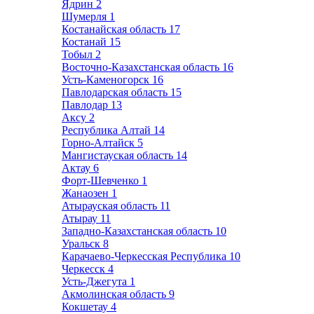
Ядрин
2
Шумерля
1
Костанайская область
17
Костанай
15
Тобыл
2
Восточно-Казахстанская область
16
Усть-Каменогорск
16
Павлодарская область
15
Павлодар
13
Аксу
2
Республика Алтай
14
Горно-Алтайск
5
Мангистауская область
14
Актау
6
Форт-Шевченко
1
Жанаозен
1
Атырауская область
11
Атырау
11
Западно-Казахстанская область
10
Уральск
8
Карачаево-Черкесская Республика
10
Черкесск
4
Усть-Джегута
1
Акмолинская область
9
Кокшетау
4