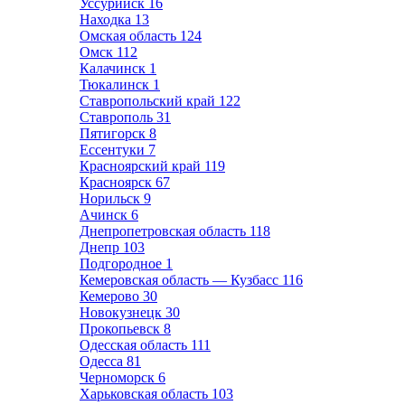
Уссурийск
16
Находка
13
Омская область
124
Омск
112
Калачинск
1
Тюкалинск
1
Ставропольский край
122
Ставрополь
31
Пятигорск
8
Ессентуки
7
Красноярский край
119
Красноярск
67
Норильск
9
Ачинск
6
Днепропетровская область
118
Днепр
103
Подгородное
1
Кемеровская область — Кузбасс
116
Кемерово
30
Новокузнецк
30
Прокопьевск
8
Одесская область
111
Одесса
81
Черноморск
6
Харьковская область
103