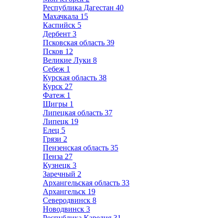
Республика Дагестан
40
Махачкала
15
Каспийск
5
Дербент
3
Псковская область
39
Псков
12
Великие Луки
8
Себеж
1
Курская область
38
Курск
27
Фатеж
1
Щигры
1
Липецкая область
37
Липецк
19
Елец
5
Грязи
2
Пензенская область
35
Пенза
27
Кузнецк
3
Заречный
2
Архангельская область
33
Архангельск
19
Северодвинск
8
Новодвинск
3
Республика Карелия
31