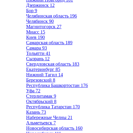
Дзержинск
12
Бор
9
Челябинская область
196
Челябинск
90
Магнитогорск
27
Миасс
15
Киев
190
Самарская область
189
Самара
93
Тольятти
41
Сызрань
12
Свердловская область
183
Екатеринбург
85
Нижний Тагил
14
Березовский
8
Республика Башкортостан
176
Уфа
72
Стерлитамак
9
Октябрьский
8
Республика Татарстан
170
Казань
73
Набережные Челны
21
Альметьевск
7
Новосибирская область
160