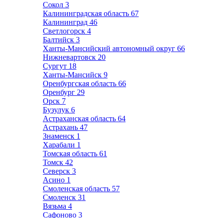
Сокол
3
Калининградская область
67
Калининград
46
Светлогорск
4
Балтийск
3
Ханты-Мансийский автономный округ
66
Нижневартовск
20
Сургут
18
Ханты-Мансийск
9
Оренбургская область
66
Оренбург
29
Орск
7
Бузулук
6
Астраханская область
64
Астрахань
47
Знаменск
1
Харабали
1
Томская область
61
Томск
42
Северск
3
Асино
1
Смоленская область
57
Смоленск
31
Вязьма
4
Сафоново
3