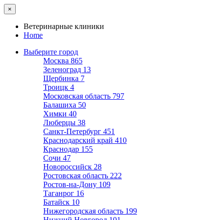
×
Ветеринарные клиники
Home
Выберите город
Москва
865
Зеленоград
13
Щербинка
7
Троицк
4
Московская область
797
Балашиха
50
Химки
40
Люберцы
38
Санкт-Петербург
451
Краснодарский край
410
Краснодар
155
Сочи
47
Новороссийск
28
Ростовская область
222
Ростов-на-Дону
109
Таганрог
16
Батайск
10
Нижегородская область
199
Нижний Новгород
101