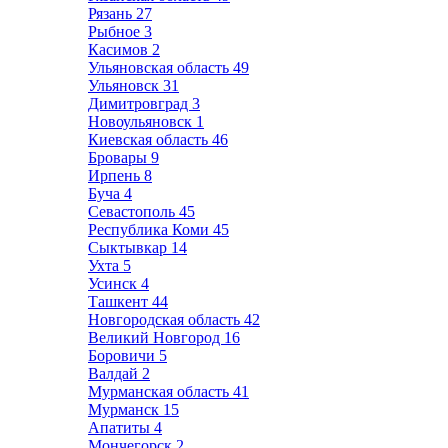
Рязань
27
Рыбное
3
Касимов
2
Ульяновская область
49
Ульяновск
31
Димитровград
3
Новоульяновск
1
Киевская область
46
Бровары
9
Ирпень
8
Буча
4
Севастополь
45
Республика Коми
45
Сыктывкар
14
Ухта
5
Усинск
4
Ташкент
44
Новгородская область
42
Великий Новгород
16
Боровичи
5
Валдай
2
Мурманская область
41
Мурманск
15
Апатиты
4
Мончегорск
2