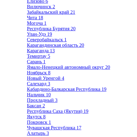
Елизово
6
Вилючинск
2
Забайкальский край
21
Чита
18
Могоча
1
Республика Бурятия
20
Улан-Удэ
19
Северобайкальск
1
Карагандинская область
20
Караганда
13
Темиртау
5
Сарань
1
Ямало-Ненецкий автономный округ
20
Ноябрьск
8
Новый Уренгой
4
Салехард
3
Кабардино-Балкарская Республика
19
Нальчик
10
Прохладный
3
Баксан
2
Республика Саха (Якутия)
19
Якутск
8
Покровск
1
Чувашская Республика
17
Алатырь
3