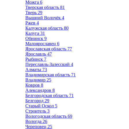
Можга
6
Тверская область
81
Тверь
29
Вышний Волочёк
4
Ржев
4
Калужская область
80
Калуга
31
Обнинск
9
Малоярославец
6
Ярославская область
77
Ярославль
47
Рыбинск
7
Переславль-Залесский
4
Алматы
73
Владимирская область
71
Владимир
25
Ковров
8
Александров
8
Белгородская область
71
Белгород
29
Старый Оскол
5
Строитель
3
Вологодская область
69
Вологда
26
Череповец
25