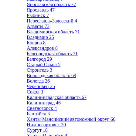
Ярославская область
77
Ярославль
47
Рыбинск
7
Переславль-Залесский
4
Алматы
73
Владимирская область
71
Владимир
25
Ковров
8
Александров
8
Белгородская область
71
Белгород
29
Старый Оскол
5
Строитель
3
Вологодская область
69
Вологда
26
Череповец
25
Сокол
3
Калининградская область
67
Калининград
46
Светлогорск
4
Балтийск
3
Ханты-Мансийский автономный округ
66
Нижневартовск
20
Сургут
18
Ханты-Мансийск
9