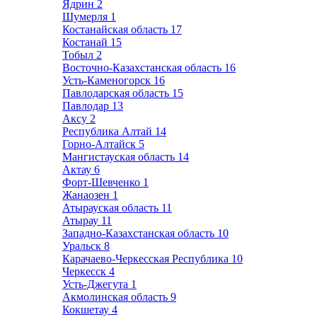
Ядрин
2
Шумерля
1
Костанайская область
17
Костанай
15
Тобыл
2
Восточно-Казахстанская область
16
Усть-Каменогорск
16
Павлодарская область
15
Павлодар
13
Аксу
2
Республика Алтай
14
Горно-Алтайск
5
Мангистауская область
14
Актау
6
Форт-Шевченко
1
Жанаозен
1
Атырауская область
11
Атырау
11
Западно-Казахстанская область
10
Уральск
8
Карачаево-Черкесская Республика
10
Черкесск
4
Усть-Джегута
1
Акмолинская область
9
Кокшетау
4