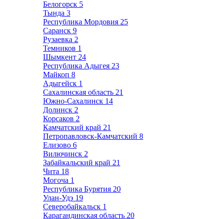
Белогорск
5
Тында
3
Республика Мордовия
25
Саранск
9
Рузаевка
2
Темников
1
Шымкент
24
Республика Адыгея
23
Майкоп
8
Адыгейск
1
Сахалинская область
21
Южно-Сахалинск
14
Долинск
2
Корсаков
2
Камчатский край
21
Петропавловск-Камчатский
8
Елизово
6
Вилючинск
2
Забайкальский край
21
Чита
18
Могоча
1
Республика Бурятия
20
Улан-Удэ
19
Северобайкальск
1
Карагандинская область
20