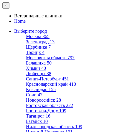
×
Ветеринарные клиники
Home
Выберите город
Москва
865
Зеленоград
13
Щербинка
7
Троицк
4
Московская область
797
Балашиха
50
Химки
40
Люберцы
38
Санкт-Петербург
451
Краснодарский край
410
Краснодар
155
Сочи
47
Новороссийск
28
Ростовская область
222
Ростов-на-Дону
109
Таганрог
16
Батайск
10
Нижегородская область
199
Нижний Новгород
101