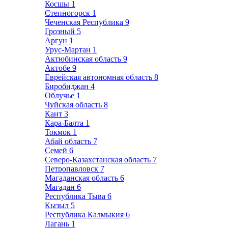
Косшы
1
Степногорск
1
Чеченская Республика
9
Грозный
5
Аргун
1
Урус-Мартан
1
Актюбинская область
9
Актобе
9
Еврейская автономная область
8
Биробиджан
4
Облучье
1
Чуйская область
8
Кант
3
Кара-Балта
1
Токмок
1
Абай область
7
Семей
6
Северо-Казахстанская область
7
Петропавловск
7
Магаданская область
6
Магадан
6
Республика Тыва
6
Кызыл
5
Республика Калмыкия
6
Лагань
1