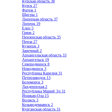
Курская область
38
Курск
27
Фатеж
1
Щигры
1
Липецкая область
37
Липецк
19
Елец
5
Грязи
2
Пензенская область
35
Пенза
27
Кузнецк
3
Заречный
2
Архангельская область
33
Архангельск
19
Северодвинск
8
Новодвинск
3
Республика Карелия
31
Петрозаводск
13
Беломорск
3
Лахденпохья
2
Республика Марий Эл
31
Йошкар-Ола
15
Волжск
3
Козьмодемьянск
2
Курганская область
31