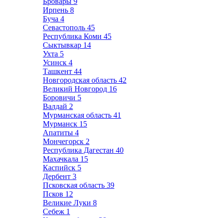
Бровары
9
Ирпень
8
Буча
4
Севастополь
45
Республика Коми
45
Сыктывкар
14
Ухта
5
Усинск
4
Ташкент
44
Новгородская область
42
Великий Новгород
16
Боровичи
5
Валдай
2
Мурманская область
41
Мурманск
15
Апатиты
4
Мончегорск
2
Республика Дагестан
40
Махачкала
15
Каспийск
5
Дербент
3
Псковская область
39
Псков
12
Великие Луки
8
Себеж
1