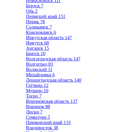
Новосибирск
111
Бердск
7
Обь
2
Пермский край
151
Пермь
78
Соликамск
7
Краснокамск
6
Иркутская область
147
Иркутск
68
Ангарск
15
Братск
10
Волгоградская область
147
Волгоград
83
Волжский
11
Михайловка
6
Ленинградская область
140
Гатчина
12
Мурино
10
Тосно
7
Воронежская область
137
Воронеж
88
Лиски
7
Семилуки
5
Приморский край
133
Владивосток
38