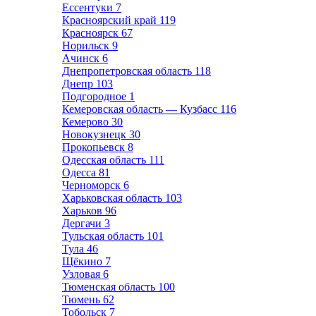
Ессентуки
7
Красноярский край
119
Красноярск
67
Норильск
9
Ачинск
6
Днепропетровская область
118
Днепр
103
Подгородное
1
Кемеровская область — Кузбасс
116
Кемерово
30
Новокузнецк
30
Прокопьевск
8
Одесская область
111
Одесса
81
Черноморск
6
Харьковская область
103
Харьков
96
Дергачи
3
Тульская область
101
Тула
46
Щёкино
7
Узловая
6
Тюменская область
100
Тюмень
62
Тобольск
7