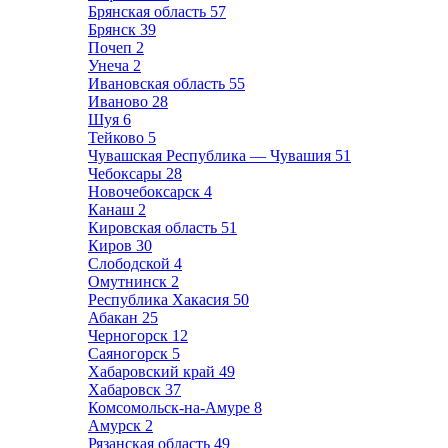
Брянская область
57
Брянск
39
Почеп
2
Унеча
2
Ивановская область
55
Иваново
28
Шуя
6
Тейково
5
Чувашская Республика — Чувашия
51
Чебоксары
28
Новочебоксарск
4
Канаш
2
Кировская область
51
Киров
30
Слободской
4
Омутнинск
2
Республика Хакасия
50
Абакан
25
Черногорск
12
Саяногорск
5
Хабаровский край
49
Хабаровск
37
Комсомольск-на-Амуре
8
Амурск
2
Рязанская область
49