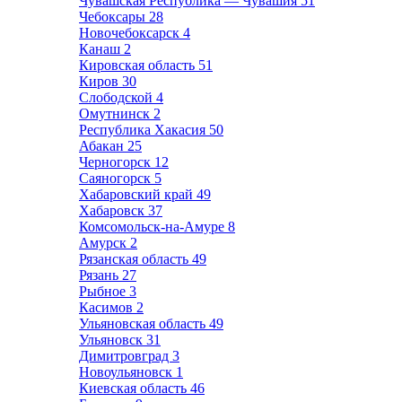
Чувашская Республика — Чувашия
51
Чебоксары
28
Новочебоксарск
4
Канаш
2
Кировская область
51
Киров
30
Слободской
4
Омутнинск
2
Республика Хакасия
50
Абакан
25
Черногорск
12
Саяногорск
5
Хабаровский край
49
Хабаровск
37
Комсомольск-на-Амуре
8
Амурск
2
Рязанская область
49
Рязань
27
Рыбное
3
Касимов
2
Ульяновская область
49
Ульяновск
31
Димитровград
3
Новоульяновск
1
Киевская область
46