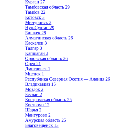
Курган
27
Тамбовская область
29
Тамбов
22
Котовск
3
Мичуринск
2
Нур-Султан
29
Бишкек
28
Алматинская область
26
Каскелен
3
Талгар
3
Капшагай
3
Орловская область
26
Орел
21
Дмитровск
1
Мценск
1
Республика Северная Осетия — Алания
26
Владикавказ
15
Моздок
2
Беслан
2
Костромская область
25
Кострома
12
Шарья
2
Мантурово
2
Амурская область
25
Благовещенск
13