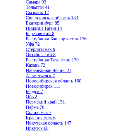
Самара
93
Тольятти
41
Сызрань
12
Свердловская область
183
Екатеринбург
85
Нижний Тагил
14
Березовский
8
Республика Башкортостан
176
Уфа
72
Стерлитамак
9
Октябрьский
8
Республика Татарстан
170
Казань
73
Набережные Челны
21
Альметьевск
7
Новосибирская область
160
Новосибирск
111
Бердск
7
Обь
2
Пермский край
151
Пермь
78
Соликамск
7
Краснокамск
6
Иркутская область
147
Иркутск
68