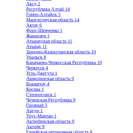
Аксу
2
Республика Алтай
14
Горно-Алтайск
5
Мангистауская область
14
Актау
6
Форт-Шевченко
1
Жанаозен
1
Атырауская область
11
Атырау
11
Западно-Казахстанская область
10
Уральск
8
Карачаево-Черкесская Республика
10
Черкесск
4
Усть-Джегута
1
Акмолинская область
9
Кокшетау
4
Косшы
1
Степногорск
1
Чеченская Республика
9
Грозный
5
Аргун
1
Урус-Мартан
1
Актюбинская область
9
Актобе
9
Еврейская автономная область
8