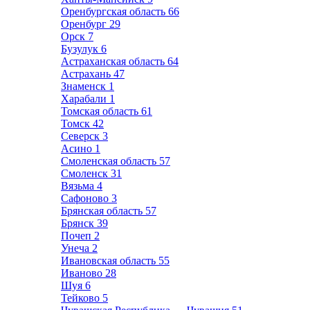
Оренбургская область
66
Оренбург
29
Орск
7
Бузулук
6
Астраханская область
64
Астрахань
47
Знаменск
1
Харабали
1
Томская область
61
Томск
42
Северск
3
Асино
1
Смоленская область
57
Смоленск
31
Вязьма
4
Сафоново
3
Брянская область
57
Брянск
39
Почеп
2
Унеча
2
Ивановская область
55
Иваново
28
Шуя
6
Тейково
5