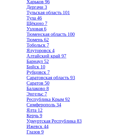
Харьков
96
Дергачи
3
Тульская область
101
Тула
46
Щёкино
7
Узловая
6
Тюменская область
100
Тюмень
62
Тобольск
7
Ялуторовск
4
Алтайский край
97
Барнаул
52
Бийск
10
Рубцовск
7
Саратовская область
93
Саратов
50
Балаково
8
Энгельс
7
Республика Крым
92
Симферополь
34
Ялта
12
Керчь
9
Удмуртская Республика
83
Ижевск
44
Глазов
9