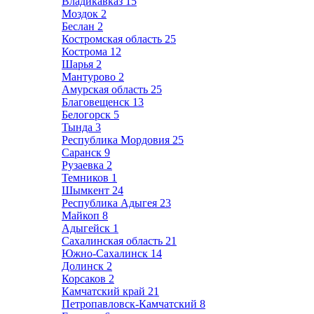
Владикавказ
15
Моздок
2
Беслан
2
Костромская область
25
Кострома
12
Шарья
2
Мантурово
2
Амурская область
25
Благовещенск
13
Белогорск
5
Тында
3
Республика Мордовия
25
Саранск
9
Рузаевка
2
Темников
1
Шымкент
24
Республика Адыгея
23
Майкоп
8
Адыгейск
1
Сахалинская область
21
Южно-Сахалинск
14
Долинск
2
Корсаков
2
Камчатский край
21
Петропавловск-Камчатский
8