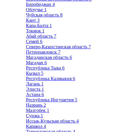
Биробиджан
4
Облучье
1
Чуйская область
8
Кант
3
Кара-Балта
1
Токмок
1
Абай область
7
Семей
6
Северо-Казахстанская область
7
Петропавловск
7
Магаданская область
6
Магадан
6
Республика Тыва
6
Кызыл
5
Республика Калмыкия
6
Лагань
1
Элиста
1
Астана
6
Республика Ингушетия
5
Назрань
2
Малгобек
1
Сунжа
1
Иссык-Кульская область
4
Каракол
4
Туркестанская область
4