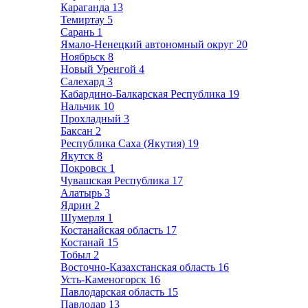
Караганда
13
Темиртау
5
Сарань
1
Ямало-Ненецкий автономный округ
20
Ноябрьск
8
Новый Уренгой
4
Салехард
3
Кабардино-Балкарская Республика
19
Нальчик
10
Прохладный
3
Баксан
2
Республика Саха (Якутия)
19
Якутск
8
Покровск
1
Чувашская Республика
17
Алатырь
3
Ядрин
2
Шумерля
1
Костанайская область
17
Костанай
15
Тобыл
2
Восточно-Казахстанская область
16
Усть-Каменогорск
16
Павлодарская область
15
Павлодар
13