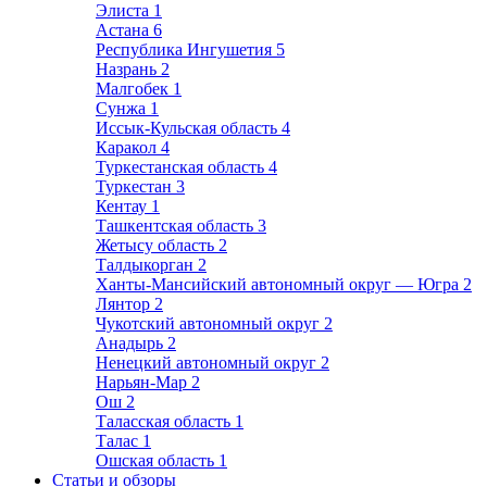
Элиста
1
Астана
6
Республика Ингушетия
5
Назрань
2
Малгобек
1
Сунжа
1
Иссык-Кульская область
4
Каракол
4
Туркестанская область
4
Туркестан
3
Кентау
1
Ташкентская область
3
Жетысу область
2
Талдыкорган
2
Ханты-Мансийский автономный округ — Югра
2
Лянтор
2
Чукотский автономный округ
2
Анадырь
2
Ненецкий автономный округ
2
Нарьян-Мар
2
Ош
2
Таласская область
1
Талас
1
Ошская область
1
Статьи и обзоры