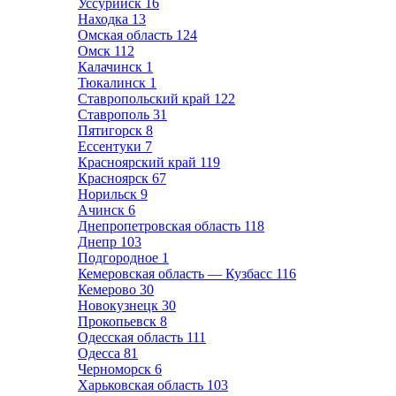
Уссурийск
16
Находка
13
Омская область
124
Омск
112
Калачинск
1
Тюкалинск
1
Ставропольский край
122
Ставрополь
31
Пятигорск
8
Ессентуки
7
Красноярский край
119
Красноярск
67
Норильск
9
Ачинск
6
Днепропетровская область
118
Днепр
103
Подгородное
1
Кемеровская область — Кузбасс
116
Кемерово
30
Новокузнецк
30
Прокопьевск
8
Одесская область
111
Одесса
81
Черноморск
6
Харьковская область
103