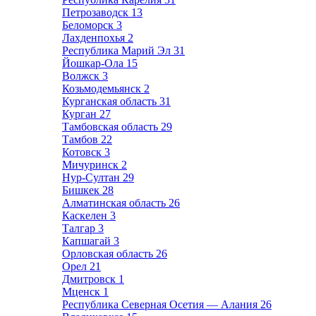
Петрозаводск
13
Беломорск
3
Лахденпохья
2
Республика Марий Эл
31
Йошкар-Ола
15
Волжск
3
Козьмодемьянск
2
Курганская область
31
Курган
27
Тамбовская область
29
Тамбов
22
Котовск
3
Мичуринск
2
Нур-Султан
29
Бишкек
28
Алматинская область
26
Каскелен
3
Талгар
3
Капшагай
3
Орловская область
26
Орел
21
Дмитровск
1
Мценск
1
Республика Северная Осетия — Алания
26