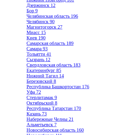
Дзержинск
12
Бор
9
Челябинская область
196
Челябинск
90
Магнитогорск
27
Миасс
15
Киев
190
Самарская область
189
Самара
93
Тольятти
41
Сызрань
12
Свердловская область
183
Екатеринбург
85
Нижний Тагил
14
Березовский
8
Республика Башкортостан
176
Уфа
72
Стерлитамак
9
Октябрьский
8
Республика Татарстан
170
Казань
73
Набережные Челны
21
Альметьевск
7
Новосибирская область
160