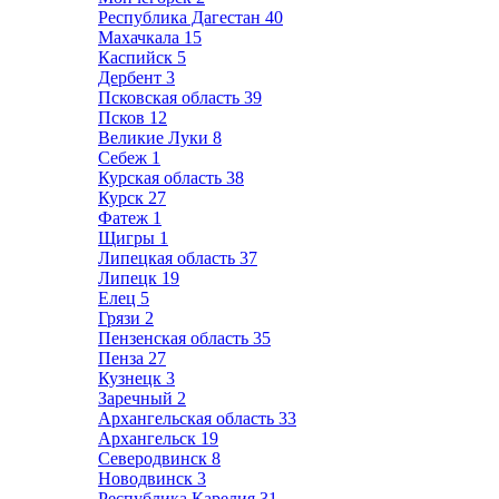
Республика Дагестан
40
Махачкала
15
Каспийск
5
Дербент
3
Псковская область
39
Псков
12
Великие Луки
8
Себеж
1
Курская область
38
Курск
27
Фатеж
1
Щигры
1
Липецкая область
37
Липецк
19
Елец
5
Грязи
2
Пензенская область
35
Пенза
27
Кузнецк
3
Заречный
2
Архангельская область
33
Архангельск
19
Северодвинск
8
Новодвинск
3
Республика Карелия
31