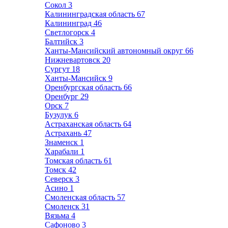
Сокол
3
Калининградская область
67
Калининград
46
Светлогорск
4
Балтийск
3
Ханты-Мансийский автономный округ
66
Нижневартовск
20
Сургут
18
Ханты-Мансийск
9
Оренбургская область
66
Оренбург
29
Орск
7
Бузулук
6
Астраханская область
64
Астрахань
47
Знаменск
1
Харабали
1
Томская область
61
Томск
42
Северск
3
Асино
1
Смоленская область
57
Смоленск
31
Вязьма
4
Сафоново
3