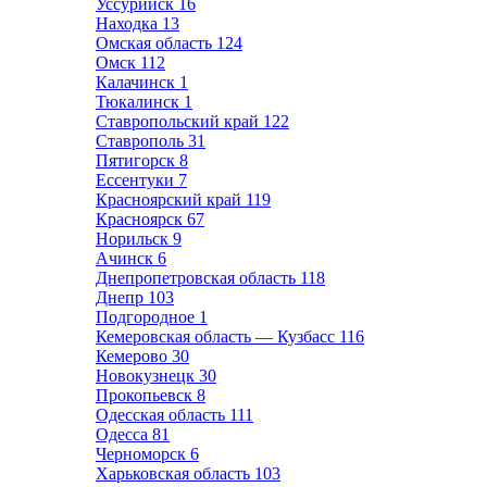
Уссурийск
16
Находка
13
Омская область
124
Омск
112
Калачинск
1
Тюкалинск
1
Ставропольский край
122
Ставрополь
31
Пятигорск
8
Ессентуки
7
Красноярский край
119
Красноярск
67
Норильск
9
Ачинск
6
Днепропетровская область
118
Днепр
103
Подгородное
1
Кемеровская область — Кузбасс
116
Кемерово
30
Новокузнецк
30
Прокопьевск
8
Одесская область
111
Одесса
81
Черноморск
6
Харьковская область
103