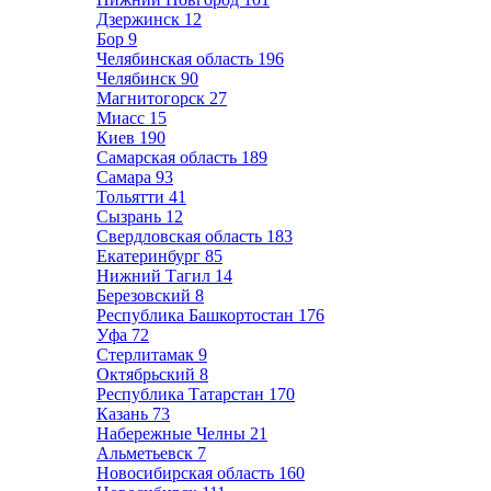
Дзержинск
12
Бор
9
Челябинская область
196
Челябинск
90
Магнитогорск
27
Миасс
15
Киев
190
Самарская область
189
Самара
93
Тольятти
41
Сызрань
12
Свердловская область
183
Екатеринбург
85
Нижний Тагил
14
Березовский
8
Республика Башкортостан
176
Уфа
72
Стерлитамак
9
Октябрьский
8
Республика Татарстан
170
Казань
73
Набережные Челны
21
Альметьевск
7
Новосибирская область
160