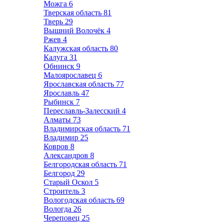
Можга
6
Тверская область
81
Тверь
29
Вышний Волочёк
4
Ржев
4
Калужская область
80
Калуга
31
Обнинск
9
Малоярославец
6
Ярославская область
77
Ярославль
47
Рыбинск
7
Переславль-Залесский
4
Алматы
73
Владимирская область
71
Владимир
25
Ковров
8
Александров
8
Белгородская область
71
Белгород
29
Старый Оскол
5
Строитель
3
Вологодская область
69
Вологда
26
Череповец
25