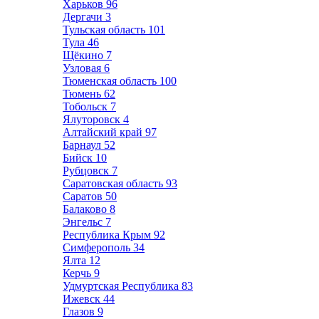
Харьков
96
Дергачи
3
Тульская область
101
Тула
46
Щёкино
7
Узловая
6
Тюменская область
100
Тюмень
62
Тобольск
7
Ялуторовск
4
Алтайский край
97
Барнаул
52
Бийск
10
Рубцовск
7
Саратовская область
93
Саратов
50
Балаково
8
Энгельс
7
Республика Крым
92
Симферополь
34
Ялта
12
Керчь
9
Удмуртская Республика
83
Ижевск
44
Глазов
9