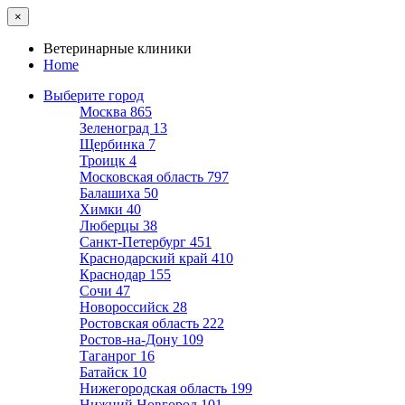
×
Ветеринарные клиники
Home
Выберите город
Москва
865
Зеленоград
13
Щербинка
7
Троицк
4
Московская область
797
Балашиха
50
Химки
40
Люберцы
38
Санкт-Петербург
451
Краснодарский край
410
Краснодар
155
Сочи
47
Новороссийск
28
Ростовская область
222
Ростов-на-Дону
109
Таганрог
16
Батайск
10
Нижегородская область
199
Нижний Новгород
101