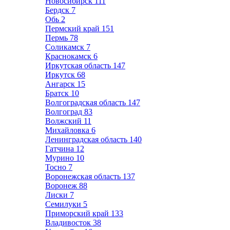
Новосибирск
111
Бердск
7
Обь
2
Пермский край
151
Пермь
78
Соликамск
7
Краснокамск
6
Иркутская область
147
Иркутск
68
Ангарск
15
Братск
10
Волгоградская область
147
Волгоград
83
Волжский
11
Михайловка
6
Ленинградская область
140
Гатчина
12
Мурино
10
Тосно
7
Воронежская область
137
Воронеж
88
Лиски
7
Семилуки
5
Приморский край
133
Владивосток
38