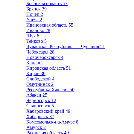
Брянская область
57
Брянск
39
Почеп
2
Унеча
2
Ивановская область
55
Иваново
28
Шуя
6
Тейково
5
Чувашская Республика — Чувашия
51
Чебоксары
28
Новочебоксарск
4
Канаш
2
Кировская область
51
Киров
30
Слободской
4
Омутнинск
2
Республика Хакасия
50
Абакан
25
Черногорск
12
Саяногорск
5
Хабаровский край
49
Хабаровск
37
Комсомольск-на-Амуре
8
Амурск
2
Рязанская область
49