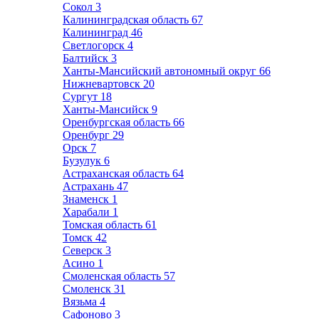
Сокол
3
Калининградская область
67
Калининград
46
Светлогорск
4
Балтийск
3
Ханты-Мансийский автономный округ
66
Нижневартовск
20
Сургут
18
Ханты-Мансийск
9
Оренбургская область
66
Оренбург
29
Орск
7
Бузулук
6
Астраханская область
64
Астрахань
47
Знаменск
1
Харабали
1
Томская область
61
Томск
42
Северск
3
Асино
1
Смоленская область
57
Смоленск
31
Вязьма
4
Сафоново
3