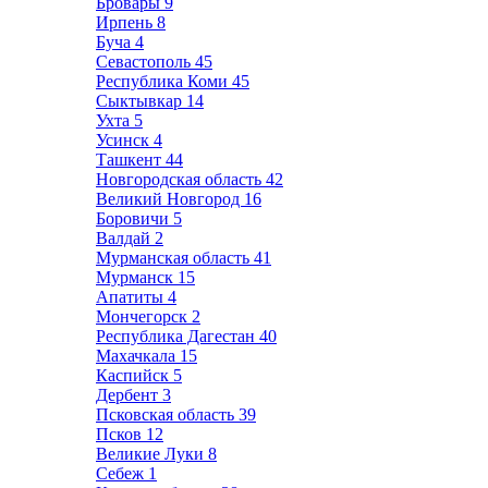
Бровары
9
Ирпень
8
Буча
4
Севастополь
45
Республика Коми
45
Сыктывкар
14
Ухта
5
Усинск
4
Ташкент
44
Новгородская область
42
Великий Новгород
16
Боровичи
5
Валдай
2
Мурманская область
41
Мурманск
15
Апатиты
4
Мончегорск
2
Республика Дагестан
40
Махачкала
15
Каспийск
5
Дербент
3
Псковская область
39
Псков
12
Великие Луки
8
Себеж
1