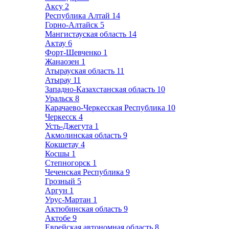
Аксу
2
Республика Алтай
14
Горно-Алтайск
5
Мангистауская область
14
Актау
6
Форт-Шевченко
1
Жанаозен
1
Атырауская область
11
Атырау
11
Западно-Казахстанская область
10
Уральск
8
Карачаево-Черкесская Республика
10
Черкесск
4
Усть-Джегута
1
Акмолинская область
9
Кокшетау
4
Косшы
1
Степногорск
1
Чеченская Республика
9
Грозный
5
Аргун
1
Урус-Мартан
1
Актюбинская область
9
Актобе
9
Еврейская автономная область
8