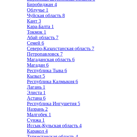
Биробиджан
4
Облучье
1
Чуйская область
8
Кант
3
Кара-Балта
1
Токмок
1
Абай область
7
Семей
6
Северо-Казахстанская область
7
Петропавловск
7
Магаданская область
6
Магадан
6
Республика Тыва
6
Кызыл
5
Республика Калмыкия
6
Лагань
1
Элиста
1
Астана
6
Республика Ингушетия
5
Назрань
2
Малгобек
1
Сунжа
1
Иссык-Кульская область
4
Каракол
4
Туркестанская область
4