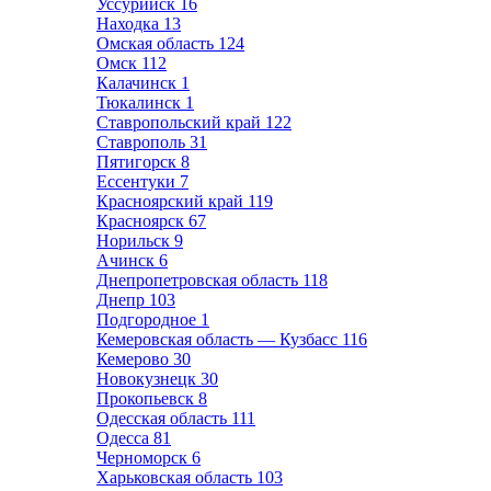
Уссурийск
16
Находка
13
Омская область
124
Омск
112
Калачинск
1
Тюкалинск
1
Ставропольский край
122
Ставрополь
31
Пятигорск
8
Ессентуки
7
Красноярский край
119
Красноярск
67
Норильск
9
Ачинск
6
Днепропетровская область
118
Днепр
103
Подгородное
1
Кемеровская область — Кузбасс
116
Кемерово
30
Новокузнецк
30
Прокопьевск
8
Одесская область
111
Одесса
81
Черноморск
6
Харьковская область
103