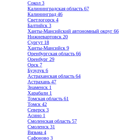
Сокол
3
Калининградская область
67
Калининград
46
Светлогорск
4
Балтийск
3
Ханты-Мансийский автономный округ
66
Нижневартовск
20
Сургут
18
Ханты-Мансийск
9
Оренбургская область
66
Оренбург
29
Орск
7
Бузулук
6
Астраханская область
64
Астрахань
47
Знаменск
1
Харабали
1
Томская область
61
Томск
42
Северск
3
Асино
1
Смоленская область
57
Смоленск
31
Вязьма
4
Сафоново
3