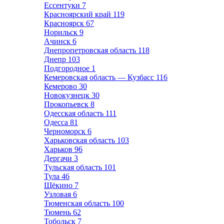
Ессентуки
7
Красноярский край
119
Красноярск
67
Норильск
9
Ачинск
6
Днепропетровская область
118
Днепр
103
Подгородное
1
Кемеровская область — Кузбасс
116
Кемерово
30
Новокузнецк
30
Прокопьевск
8
Одесская область
111
Одесса
81
Черноморск
6
Харьковская область
103
Харьков
96
Дергачи
3
Тульская область
101
Тула
46
Щёкино
7
Узловая
6
Тюменская область
100
Тюмень
62
Тобольск
7