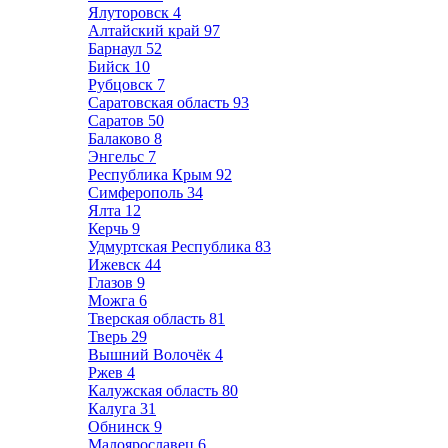
Ялуторовск
4
Алтайский край
97
Барнаул
52
Бийск
10
Рубцовск
7
Саратовская область
93
Саратов
50
Балаково
8
Энгельс
7
Республика Крым
92
Симферополь
34
Ялта
12
Керчь
9
Удмуртская Республика
83
Ижевск
44
Глазов
9
Можга
6
Тверская область
81
Тверь
29
Вышний Волочёк
4
Ржев
4
Калужская область
80
Калуга
31
Обнинск
9
Малоярославец
6