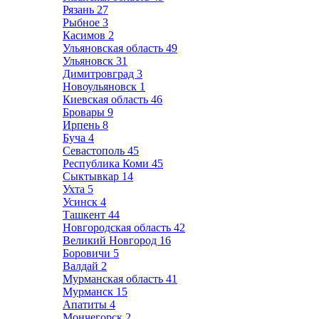
Рязань
27
Рыбное
3
Касимов
2
Ульяновская область
49
Ульяновск
31
Димитровград
3
Новоульяновск
1
Киевская область
46
Бровары
9
Ирпень
8
Буча
4
Севастополь
45
Республика Коми
45
Сыктывкар
14
Ухта
5
Усинск
4
Ташкент
44
Новгородская область
42
Великий Новгород
16
Боровичи
5
Валдай
2
Мурманская область
41
Мурманск
15
Апатиты
4
Мончегорск
2