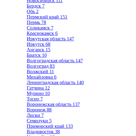
Новосибирск
111
Бердск
7
Обь
2
Пермский край
151
Пермь
78
Соликамск
7
Краснокамск
6
Иркутская область
147
Иркутск
68
Ангарск
15
Братск
10
Волгоградская область
147
Волгоград
83
Волжский
11
Михайловка
6
Ленинградская область
140
Гатчина
12
Мурино
10
Тосно
7
Воронежская область
137
Воронеж
88
Лиски
7
Семилуки
5
Приморский край
133
Владивосток
38