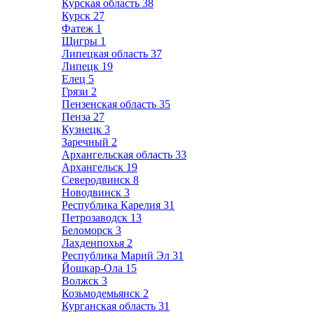
Курская область
38
Курск
27
Фатеж
1
Щигры
1
Липецкая область
37
Липецк
19
Елец
5
Грязи
2
Пензенская область
35
Пенза
27
Кузнецк
3
Заречный
2
Архангельская область
33
Архангельск
19
Северодвинск
8
Новодвинск
3
Республика Карелия
31
Петрозаводск
13
Беломорск
3
Лахденпохья
2
Республика Марий Эл
31
Йошкар-Ола
15
Волжск
3
Козьмодемьянск
2
Курганская область
31