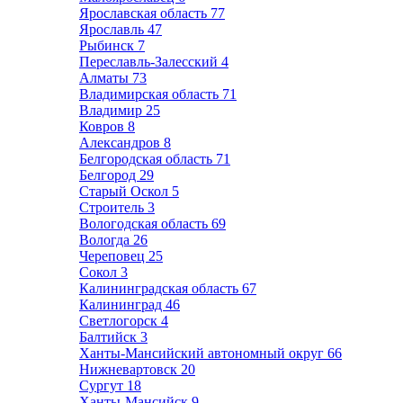
Ярославская область
77
Ярославль
47
Рыбинск
7
Переславль-Залесский
4
Алматы
73
Владимирская область
71
Владимир
25
Ковров
8
Александров
8
Белгородская область
71
Белгород
29
Старый Оскол
5
Строитель
3
Вологодская область
69
Вологда
26
Череповец
25
Сокол
3
Калининградская область
67
Калининград
46
Светлогорск
4
Балтийск
3
Ханты-Мансийский автономный округ
66
Нижневартовск
20
Сургут
18
Ханты-Мансийск
9