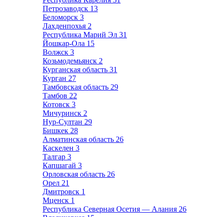
Петрозаводск
13
Беломорск
3
Лахденпохья
2
Республика Марий Эл
31
Йошкар-Ола
15
Волжск
3
Козьмодемьянск
2
Курганская область
31
Курган
27
Тамбовская область
29
Тамбов
22
Котовск
3
Мичуринск
2
Нур-Султан
29
Бишкек
28
Алматинская область
26
Каскелен
3
Талгар
3
Капшагай
3
Орловская область
26
Орел
21
Дмитровск
1
Мценск
1
Республика Северная Осетия — Алания
26