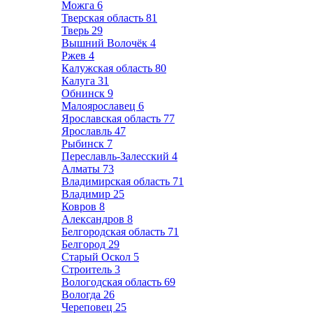
Можга
6
Тверская область
81
Тверь
29
Вышний Волочёк
4
Ржев
4
Калужская область
80
Калуга
31
Обнинск
9
Малоярославец
6
Ярославская область
77
Ярославль
47
Рыбинск
7
Переславль-Залесский
4
Алматы
73
Владимирская область
71
Владимир
25
Ковров
8
Александров
8
Белгородская область
71
Белгород
29
Старый Оскол
5
Строитель
3
Вологодская область
69
Вологда
26
Череповец
25