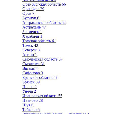
Оренбургская область
66
Оренбург
29
Орск
7
Бузулук
6
Астраханская область
64
Астрахань
47
Знаменск
1
Харабали
1
Томская область
61
Томск
42
Северск
3
Асино
1
Смоленская область
57
Смоленск
31
Вязьма
4
Сафоново
3
Брянская область
57
Брянск
39
Почеп
2
Унеча
2
Ивановская область
55
Иваново
28
Шуя
6
Тейково
5