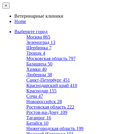
×
Ветеринарные клиники
Home
Выберите город
Москва
865
Зеленоград
13
Щербинка
7
Троицк
4
Московская область
797
Балашиха
50
Химки
40
Люберцы
38
Санкт-Петербург
451
Краснодарский край
410
Краснодар
155
Сочи
47
Новороссийск
28
Ростовская область
222
Ростов-на-Дону
109
Таганрог
16
Батайск
10
Нижегородская область
199
Нижний Новгород
101