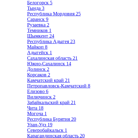
Белогорск
5
Тында
3
Республика Мордовия
25
Саранск
9
Рузаевка
2
Темников
1
Шымкент
24
Республика Адыгея
23
Майкоп
8
Адыгейск
1
Сахалинская область
21
Южно-Сахалинск
14
Долинск
2
Корсаков
2
Камчатский край
21
Петропавловск-Камчатский
8
Елизово
6
Вилючинск
2
Забайкальский край
21
Чита
18
Могоча
1
Республика Бурятия
20
Улан-Удэ
19
Северобайкальск
1
Карагандинская область
20