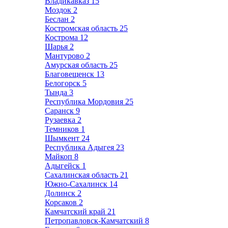
Владикавказ
15
Моздок
2
Беслан
2
Костромская область
25
Кострома
12
Шарья
2
Мантурово
2
Амурская область
25
Благовещенск
13
Белогорск
5
Тында
3
Республика Мордовия
25
Саранск
9
Рузаевка
2
Темников
1
Шымкент
24
Республика Адыгея
23
Майкоп
8
Адыгейск
1
Сахалинская область
21
Южно-Сахалинск
14
Долинск
2
Корсаков
2
Камчатский край
21
Петропавловск-Камчатский
8