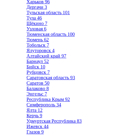
Харьков
96
Дергачи
3
Тульская область
101
Тула
46
Щёкино
7
Узловая
6
Тюменская область
100
Тюмень
62
Тобольск
7
Ялуторовск
4
Алтайский край
97
Барнаул
52
Бийск
10
Рубцовск
7
Саратовская область
93
Саратов
50
Балаково
8
Энгельс
7
Республика Крым
92
Симферополь
34
Ялта
12
Керчь
9
Удмуртская Республика
83
Ижевск
44
Глазов
9