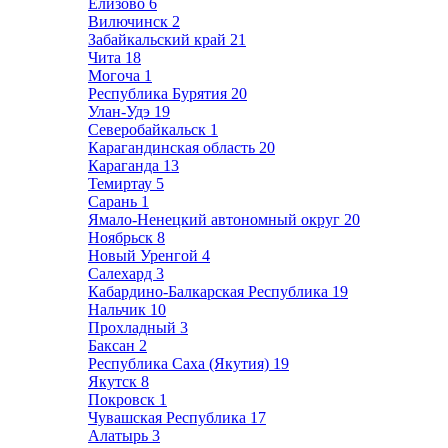
Елизово
6
Вилючинск
2
Забайкальский край
21
Чита
18
Могоча
1
Республика Бурятия
20
Улан-Удэ
19
Северобайкальск
1
Карагандинская область
20
Караганда
13
Темиртау
5
Сарань
1
Ямало-Ненецкий автономный округ
20
Ноябрьск
8
Новый Уренгой
4
Салехард
3
Кабардино-Балкарская Республика
19
Нальчик
10
Прохладный
3
Баксан
2
Республика Саха (Якутия)
19
Якутск
8
Покровск
1
Чувашская Республика
17
Алатырь
3