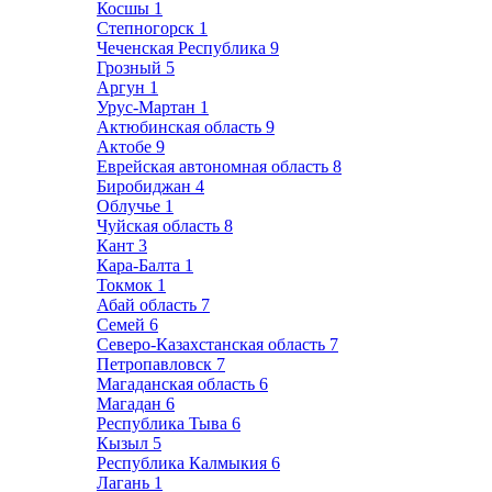
Косшы
1
Степногорск
1
Чеченская Республика
9
Грозный
5
Аргун
1
Урус-Мартан
1
Актюбинская область
9
Актобе
9
Еврейская автономная область
8
Биробиджан
4
Облучье
1
Чуйская область
8
Кант
3
Кара-Балта
1
Токмок
1
Абай область
7
Семей
6
Северо-Казахстанская область
7
Петропавловск
7
Магаданская область
6
Магадан
6
Республика Тыва
6
Кызыл
5
Республика Калмыкия
6
Лагань
1