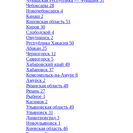
Чувашская Республика — Чувашия
51
Чебоксары
28
Новочебоксарск
4
Канаш
2
Кировская область
51
Киров
30
Слободской
4
Омутнинск
2
Республика Хакасия
50
Абакан
25
Черногорск
12
Саяногорск
5
Хабаровский край
49
Хабаровск
37
Комсомольск-на-Амуре
8
Амурск
2
Рязанская область
49
Рязань
27
Рыбное
3
Касимов
2
Ульяновская область
49
Ульяновск
31
Димитровград
3
Новоульяновск
1
Киевская область
46