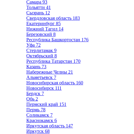
Самара
93
Тольятти
41
Сызрань
12
Свердловская область
183
Екатеринбург
85
Нижний Тагил
14
Березовский
8
Республика Башкортостан
176
Уфа
72
Стерлитамак
9
Октябрьский
8
Республика Татарстан
170
Казань
73
Набережные Челны
21
Альметьевск
7
Новосибирская область
160
Новосибирск
111
Бердск
7
Обь
2
Пермский край
151
Пермь
78
Соликамск
7
Краснокамск
6
Иркутская область
147
Иркутск
68