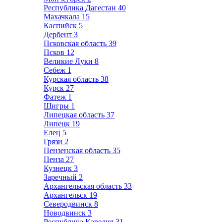
Республика Дагестан
40
Махачкала
15
Каспийск
5
Дербент
3
Псковская область
39
Псков
12
Великие Луки
8
Себеж
1
Курская область
38
Курск
27
Фатеж
1
Щигры
1
Липецкая область
37
Липецк
19
Елец
5
Грязи
2
Пензенская область
35
Пенза
27
Кузнецк
3
Заречный
2
Архангельская область
33
Архангельск
19
Северодвинск
8
Новодвинск
3
Республика Карелия
31