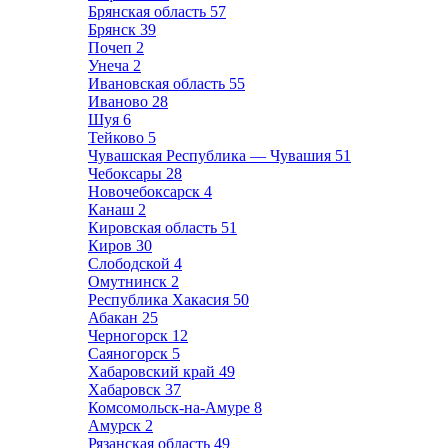
Брянская область
57
Брянск
39
Почеп
2
Унеча
2
Ивановская область
55
Иваново
28
Шуя
6
Тейково
5
Чувашская Республика — Чувашия
51
Чебоксары
28
Новочебоксарск
4
Канаш
2
Кировская область
51
Киров
30
Слободской
4
Омутнинск
2
Республика Хакасия
50
Абакан
25
Черногорск
12
Саяногорск
5
Хабаровский край
49
Хабаровск
37
Комсомольск-на-Амуре
8
Амурск
2
Рязанская область
49