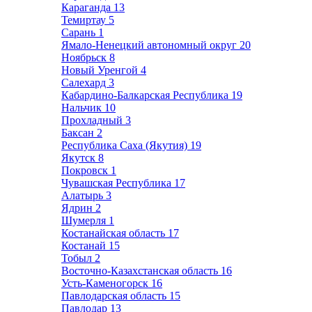
Караганда
13
Темиртау
5
Сарань
1
Ямало-Ненецкий автономный округ
20
Ноябрьск
8
Новый Уренгой
4
Салехард
3
Кабардино-Балкарская Республика
19
Нальчик
10
Прохладный
3
Баксан
2
Республика Саха (Якутия)
19
Якутск
8
Покровск
1
Чувашская Республика
17
Алатырь
3
Ядрин
2
Шумерля
1
Костанайская область
17
Костанай
15
Тобыл
2
Восточно-Казахстанская область
16
Усть-Каменогорск
16
Павлодарская область
15
Павлодар
13