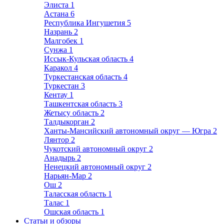
Элиста
1
Астана
6
Республика Ингушетия
5
Назрань
2
Малгобек
1
Сунжа
1
Иссык-Кульская область
4
Каракол
4
Туркестанская область
4
Туркестан
3
Кентау
1
Ташкентская область
3
Жетысу область
2
Талдыкорган
2
Ханты-Мансийский автономный округ — Югра
2
Лянтор
2
Чукотский автономный округ
2
Анадырь
2
Ненецкий автономный округ
2
Нарьян-Мар
2
Ош
2
Таласская область
1
Талас
1
Ошская область
1
Статьи и обзоры