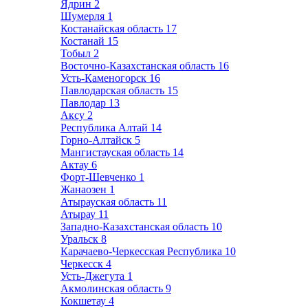
Ядрин
2
Шумерля
1
Костанайская область
17
Костанай
15
Тобыл
2
Восточно-Казахстанская область
16
Усть-Каменогорск
16
Павлодарская область
15
Павлодар
13
Аксу
2
Республика Алтай
14
Горно-Алтайск
5
Мангистауская область
14
Актау
6
Форт-Шевченко
1
Жанаозен
1
Атырауская область
11
Атырау
11
Западно-Казахстанская область
10
Уральск
8
Карачаево-Черкесская Республика
10
Черкесск
4
Усть-Джегута
1
Акмолинская область
9
Кокшетау
4