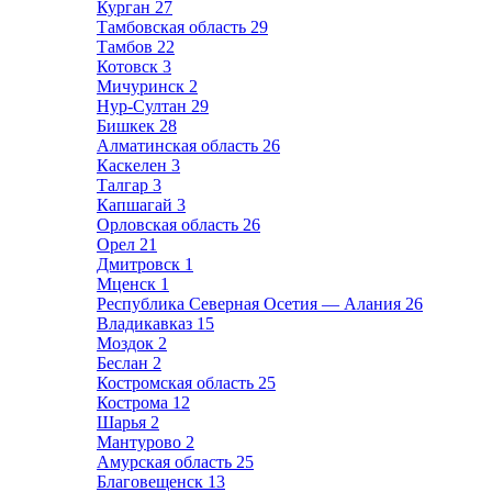
Курган
27
Тамбовская область
29
Тамбов
22
Котовск
3
Мичуринск
2
Нур-Султан
29
Бишкек
28
Алматинская область
26
Каскелен
3
Талгар
3
Капшагай
3
Орловская область
26
Орел
21
Дмитровск
1
Мценск
1
Республика Северная Осетия — Алания
26
Владикавказ
15
Моздок
2
Беслан
2
Костромская область
25
Кострома
12
Шарья
2
Мантурово
2
Амурская область
25
Благовещенск
13