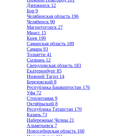
Дзержинск
12
Бор
9
Челябинская область
196
Челябинск
90
Магнитогорск
27
Миасс
15
Киев
190
Самарская область
189
Самара
93
Тольятти
41
Сызрань
12
Свердловская область
183
Екатеринбург
85
Нижний Тагил
14
Березовский
8
Республика Башкортостан
176
Уфа
72
Стерлитамак
9
Октябрьский
8
Республика Татарстан
170
Казань
73
Набережные Челны
21
Альметьевск
7
Новосибирская область
160