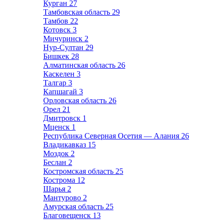
Курган
27
Тамбовская область
29
Тамбов
22
Котовск
3
Мичуринск
2
Нур-Султан
29
Бишкек
28
Алматинская область
26
Каскелен
3
Талгар
3
Капшагай
3
Орловская область
26
Орел
21
Дмитровск
1
Мценск
1
Республика Северная Осетия — Алания
26
Владикавказ
15
Моздок
2
Беслан
2
Костромская область
25
Кострома
12
Шарья
2
Мантурово
2
Амурская область
25
Благовещенск
13