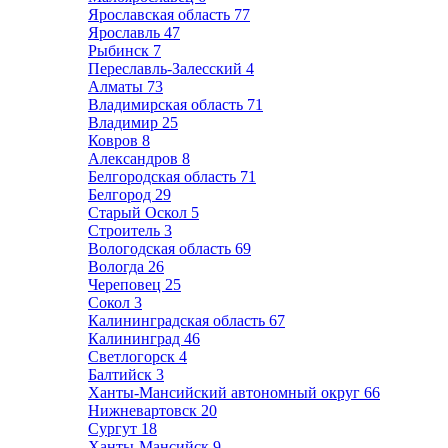
Ярославская область
77
Ярославль
47
Рыбинск
7
Переславль-Залесский
4
Алматы
73
Владимирская область
71
Владимир
25
Ковров
8
Александров
8
Белгородская область
71
Белгород
29
Старый Оскол
5
Строитель
3
Вологодская область
69
Вологда
26
Череповец
25
Сокол
3
Калининградская область
67
Калининград
46
Светлогорск
4
Балтийск
3
Ханты-Мансийский автономный округ
66
Нижневартовск
20
Сургут
18
Ханты-Мансийск
9