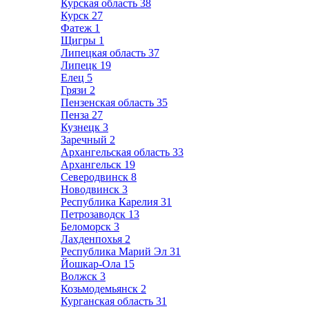
Курская область
38
Курск
27
Фатеж
1
Щигры
1
Липецкая область
37
Липецк
19
Елец
5
Грязи
2
Пензенская область
35
Пенза
27
Кузнецк
3
Заречный
2
Архангельская область
33
Архангельск
19
Северодвинск
8
Новодвинск
3
Республика Карелия
31
Петрозаводск
13
Беломорск
3
Лахденпохья
2
Республика Марий Эл
31
Йошкар-Ола
15
Волжск
3
Козьмодемьянск
2
Курганская область
31