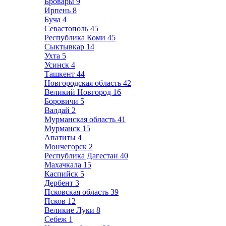
Бровары
9
Ирпень
8
Буча
4
Севастополь
45
Республика Коми
45
Сыктывкар
14
Ухта
5
Усинск
4
Ташкент
44
Новгородская область
42
Великий Новгород
16
Боровичи
5
Валдай
2
Мурманская область
41
Мурманск
15
Апатиты
4
Мончегорск
2
Республика Дагестан
40
Махачкала
15
Каспийск
5
Дербент
3
Псковская область
39
Псков
12
Великие Луки
8
Себеж
1