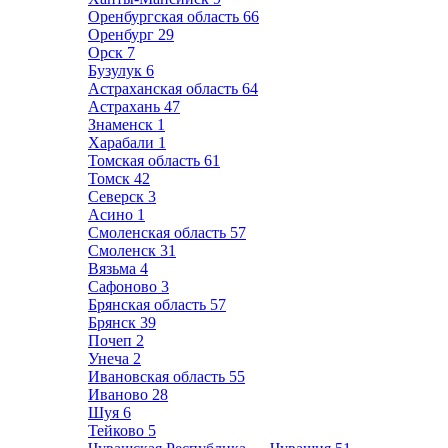
Оренбургская область
66
Оренбург
29
Орск
7
Бузулук
6
Астраханская область
64
Астрахань
47
Знаменск
1
Харабали
1
Томская область
61
Томск
42
Северск
3
Асино
1
Смоленская область
57
Смоленск
31
Вязьма
4
Сафоново
3
Брянская область
57
Брянск
39
Почеп
2
Унеча
2
Ивановская область
55
Иваново
28
Шуя
6
Тейково
5