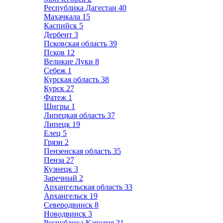
Республика Дагестан
40
Махачкала
15
Каспийск
5
Дербент
3
Псковская область
39
Псков
12
Великие Луки
8
Себеж
1
Курская область
38
Курск
27
Фатеж
1
Щигры
1
Липецкая область
37
Липецк
19
Елец
5
Грязи
2
Пензенская область
35
Пенза
27
Кузнецк
3
Заречный
2
Архангельская область
33
Архангельск
19
Северодвинск
8
Новодвинск
3
Республика Карелия
31