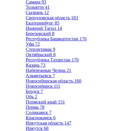
Самара
93
Тольятти
41
Сызрань
12
Свердловская область
183
Екатеринбург
85
Нижний Тагил
14
Березовский
8
Республика Башкортостан
176
Уфа
72
Стерлитамак
9
Октябрьский
8
Республика Татарстан
170
Казань
73
Набережные Челны
21
Альметьевск
7
Новосибирская область
160
Новосибирск
111
Бердск
7
Обь
2
Пермский край
151
Пермь
78
Соликамск
7
Краснокамск
6
Иркутская область
147
Иркутск
68