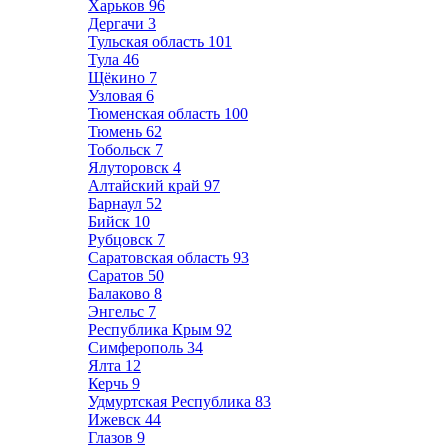
Харьков
96
Дергачи
3
Тульская область
101
Тула
46
Щёкино
7
Узловая
6
Тюменская область
100
Тюмень
62
Тобольск
7
Ялуторовск
4
Алтайский край
97
Барнаул
52
Бийск
10
Рубцовск
7
Саратовская область
93
Саратов
50
Балаково
8
Энгельс
7
Республика Крым
92
Симферополь
34
Ялта
12
Керчь
9
Удмуртская Республика
83
Ижевск
44
Глазов
9