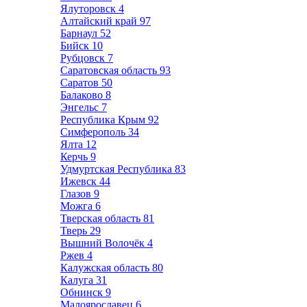
Ялуторовск
4
Алтайский край
97
Барнаул
52
Бийск
10
Рубцовск
7
Саратовская область
93
Саратов
50
Балаково
8
Энгельс
7
Республика Крым
92
Симферополь
34
Ялта
12
Керчь
9
Удмуртская Республика
83
Ижевск
44
Глазов
9
Можга
6
Тверская область
81
Тверь
29
Вышний Волочёк
4
Ржев
4
Калужская область
80
Калуга
31
Обнинск
9
Малоярославец
6