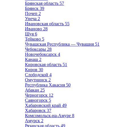
Брянская область
57
Брянск
39
Почеп
2
Унеча
2
Ивановская область
55
Иваново
28
Шуя
6
Тейково
5
Чувашская Республика — Чувашия
51
Чебоксары
28
Новочебоксарск
4
Канаш
2
Кировская область
51
Киров
30
Слободской
4
Омутнинск
2
Республика Хакасия
50
Абакан
25
Черногорск
12
Саяногорск
5
Хабаровский край
49
Хабаровск
37
Комсомольск-на-Амуре
8
Амурск
2
Рязанская область
49