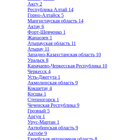
Аксу
2
Республика Алтай
14
Горно-Алтайск
5
Мангистауская область
14
Актау
6
Форт-Шевченко
1
Жанаозен
1
Атырауская область
11
Атырау
11
Западно-Казахстанская область
10
Уральск
8
Карачаево-Черкесская Республика
10
Черкесск
4
Усть-Джегута
1
Акмолинская область
9
Кокшетау
4
Косшы
1
Степногорск
1
Чеченская Республика
9
Грозный
5
Аргун
1
Урус-Мартан
1
Актюбинская область
9
Актобе
9
Еврейская автономная область
8