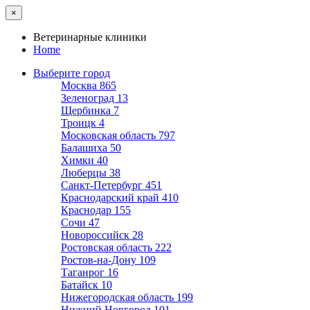
×
Ветеринарные клиники
Home
Выберите город
Москва
865
Зеленоград
13
Щербинка
7
Троицк
4
Московская область
797
Балашиха
50
Химки
40
Люберцы
38
Санкт-Петербург
451
Краснодарский край
410
Краснодар
155
Сочи
47
Новороссийск
28
Ростовская область
222
Ростов-на-Дону
109
Таганрог
16
Батайск
10
Нижегородская область
199
Нижний Новгород
101