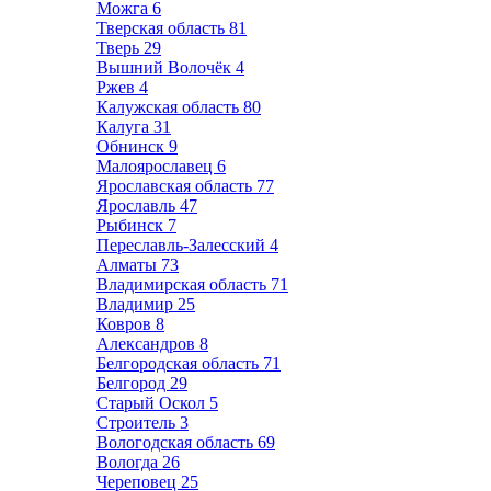
Можга
6
Тверская область
81
Тверь
29
Вышний Волочёк
4
Ржев
4
Калужская область
80
Калуга
31
Обнинск
9
Малоярославец
6
Ярославская область
77
Ярославль
47
Рыбинск
7
Переславль-Залесский
4
Алматы
73
Владимирская область
71
Владимир
25
Ковров
8
Александров
8
Белгородская область
71
Белгород
29
Старый Оскол
5
Строитель
3
Вологодская область
69
Вологда
26
Череповец
25