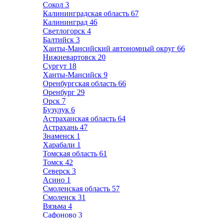
Сокол
3
Калининградская область
67
Калининград
46
Светлогорск
4
Балтийск
3
Ханты-Мансийский автономный округ
66
Нижневартовск
20
Сургут
18
Ханты-Мансийск
9
Оренбургская область
66
Оренбург
29
Орск
7
Бузулук
6
Астраханская область
64
Астрахань
47
Знаменск
1
Харабали
1
Томская область
61
Томск
42
Северск
3
Асино
1
Смоленская область
57
Смоленск
31
Вязьма
4
Сафоново
3