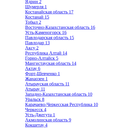
Ядрин
2
Шумерля
1
Костанайская область
17
Костанай
15
Тобыл
2
Восточно-Казахстанская область
16
Усть-Каменогорск
16
Павлодарская область
15
Павлодар
13
Аксу
2
Республика Алтай
14
Горно-Алтайск
5
Мангистауская область
14
Актау
6
Форт-Шевченко
1
Жанаозен
1
Атырауская область
11
Атырау
11
Западно-Казахстанская область
10
Уральск
8
Карачаево-Черкесская Республика
10
Черкесск
4
Усть-Джегута
1
Акмолинская область
9
Кокшетау
4