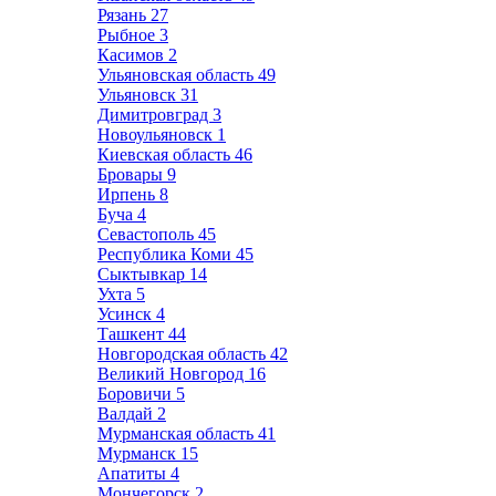
Рязань
27
Рыбное
3
Касимов
2
Ульяновская область
49
Ульяновск
31
Димитровград
3
Новоульяновск
1
Киевская область
46
Бровары
9
Ирпень
8
Буча
4
Севастополь
45
Республика Коми
45
Сыктывкар
14
Ухта
5
Усинск
4
Ташкент
44
Новгородская область
42
Великий Новгород
16
Боровичи
5
Валдай
2
Мурманская область
41
Мурманск
15
Апатиты
4
Мончегорск
2