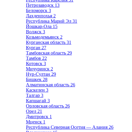
Петрозаводск
13
Беломорск
3
Лахденпохья
2
Республика Марий Эл
31
Йошкар-Ола
15
Волжск
3
Козьмодемьянск
2
Курганская область
31
Курган
27
Тамбовская область
29
Тамбов
22
Котовск
3
Мичуринск
2
Нур-Султан
29
Бишкек
28
Алматинская область
26
Каскелен
3
Талгар
3
Капшагай
3
Орловская область
26
Орел
21
Дмитровск
1
Мценск
1
Республика Северная Осетия — Алания
26