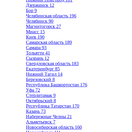
Дзержинск
12
Бор
9
Челябинская область
196
Челябинск
90
Магнитогорск
27
Миасс
15
Киев
190
Самарская область
189
Самара
93
Тольятти
41
Сызрань
12
Свердловская область
183
Екатеринбург
85
Нижний Тагил
14
Березовский
8
Республика Башкортостан
176
Уфа
72
Стерлитамак
9
Октябрьский
8
Республика Татарстан
170
Казань
73
Набережные Челны
21
Альметьевск
7
Новосибирская область
160