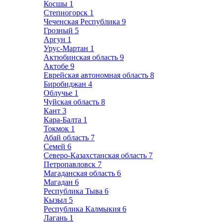
Косшы
1
Степногорск
1
Чеченская Республика
9
Грозный
5
Аргун
1
Урус-Мартан
1
Актюбинская область
9
Актобе
9
Еврейская автономная область
8
Биробиджан
4
Облучье
1
Чуйская область
8
Кант
3
Кара-Балта
1
Токмок
1
Абай область
7
Семей
6
Северо-Казахстанская область
7
Петропавловск
7
Магаданская область
6
Магадан
6
Республика Тыва
6
Кызыл
5
Республика Калмыкия
6
Лагань
1