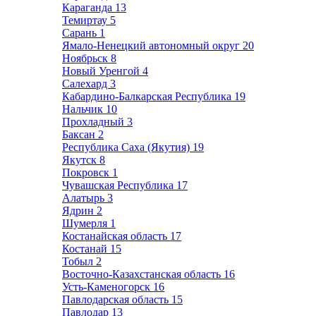
Караганда
13
Темиртау
5
Сарань
1
Ямало-Ненецкий автономный округ
20
Ноябрьск
8
Новый Уренгой
4
Салехард
3
Кабардино-Балкарская Республика
19
Нальчик
10
Прохладный
3
Баксан
2
Республика Саха (Якутия)
19
Якутск
8
Покровск
1
Чувашская Республика
17
Алатырь
3
Ядрин
2
Шумерля
1
Костанайская область
17
Костанай
15
Тобыл
2
Восточно-Казахстанская область
16
Усть-Каменогорск
16
Павлодарская область
15
Павлодар
13