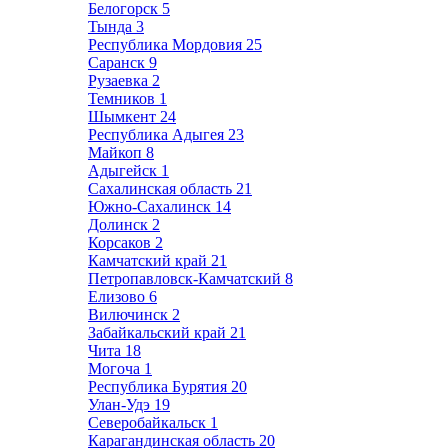
Белогорск
5
Тында
3
Республика Мордовия
25
Саранск
9
Рузаевка
2
Темников
1
Шымкент
24
Республика Адыгея
23
Майкоп
8
Адыгейск
1
Сахалинская область
21
Южно-Сахалинск
14
Долинск
2
Корсаков
2
Камчатский край
21
Петропавловск-Камчатский
8
Елизово
6
Вилючинск
2
Забайкальский край
21
Чита
18
Могоча
1
Республика Бурятия
20
Улан-Удэ
19
Северобайкальск
1
Карагандинская область
20