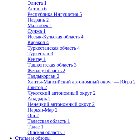
Элиста
1
Астана
6
Республика Ингушетия
5
Назрань
2
Малгобек
1
Сунжа
1
Иссык-Кульская область
4
Каракол
4
Туркестанская область
4
Туркестан
3
Кентау
1
Ташкентская область
3
Жетысу область
2
Талдыкорган
2
Ханты-Мансийский автономный округ — Югра
2
Лянтор
2
Чукотский автономный округ
2
Анадырь
2
Ненецкий автономный округ
2
Нарьян-Мар
2
Ош
2
Таласская область
1
Талас
1
Ошская область
1
Статьи и обзоры