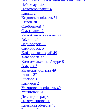
Чувашская Республика — Чувашия
51
Чебоксары
28
Новочебоксарск
4
Канаш
2
Кировская область
51
Киров
30
Слободской
4
Омутнинск
2
Республика Хакасия
50
Абакан
25
Черногорск
12
Саяногорск
5
Хабаровский край
49
Хабаровск
37
Комсомольск-на-Амуре
8
Амурск
2
Рязанская область
49
Рязань
27
Рыбное
3
Касимов
2
Ульяновская область
49
Ульяновск
31
Димитровград
3
Новоульяновск
1
Киевская область
46