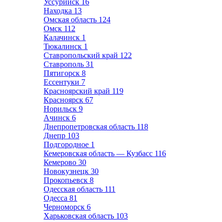
Уссурийск
16
Находка
13
Омская область
124
Омск
112
Калачинск
1
Тюкалинск
1
Ставропольский край
122
Ставрополь
31
Пятигорск
8
Ессентуки
7
Красноярский край
119
Красноярск
67
Норильск
9
Ачинск
6
Днепропетровская область
118
Днепр
103
Подгородное
1
Кемеровская область — Кузбасс
116
Кемерово
30
Новокузнецк
30
Прокопьевск
8
Одесская область
111
Одесса
81
Черноморск
6
Харьковская область
103