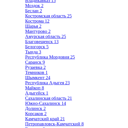
Владикавказ
15
Моздок
2
Беслан
2
Костромская область
25
Кострома
12
Шарья
2
Мантурово
2
Амурская область
25
Благовещенск
13
Белогорск
5
Тында
3
Республика Мордовия
25
Саранск
9
Рузаевка
2
Темников
1
Шымкент
24
Республика Адыгея
23
Майкоп
8
Адыгейск
1
Сахалинская область
21
Южно-Сахалинск
14
Долинск
2
Корсаков
2
Камчатский край
21
Петропавловск-Камчатский
8