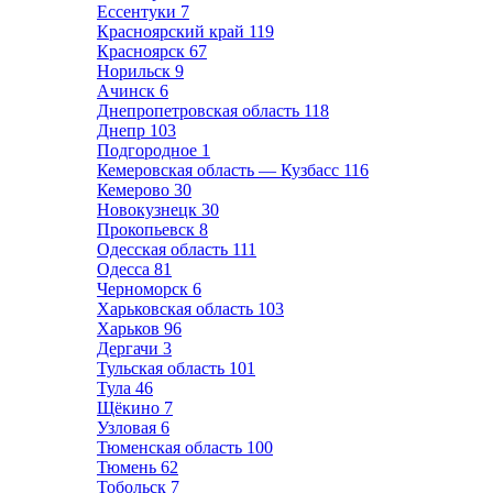
Ессентуки
7
Красноярский край
119
Красноярск
67
Норильск
9
Ачинск
6
Днепропетровская область
118
Днепр
103
Подгородное
1
Кемеровская область — Кузбасс
116
Кемерово
30
Новокузнецк
30
Прокопьевск
8
Одесская область
111
Одесса
81
Черноморск
6
Харьковская область
103
Харьков
96
Дергачи
3
Тульская область
101
Тула
46
Щёкино
7
Узловая
6
Тюменская область
100
Тюмень
62
Тобольск
7