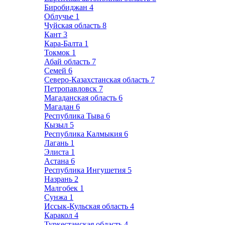
Биробиджан
4
Облучье
1
Чуйская область
8
Кант
3
Кара-Балта
1
Токмок
1
Абай область
7
Семей
6
Северо-Казахстанская область
7
Петропавловск
7
Магаданская область
6
Магадан
6
Республика Тыва
6
Кызыл
5
Республика Калмыкия
6
Лагань
1
Элиста
1
Астана
6
Республика Ингушетия
5
Назрань
2
Малгобек
1
Сунжа
1
Иссык-Кульская область
4
Каракол
4
Туркестанская область
4