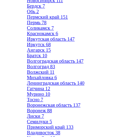
Новосибирск
111
Бердск
7
Обь
2
Пермский край
151
Пермь
78
Соликамск
7
Краснокамск
6
Иркутская область
147
Иркутск
68
Ангарск
15
Братск
10
Волгоградская область
147
Волгоград
83
Волжский
11
Михайловка
6
Ленинградская область
140
Гатчина
12
Мурино
10
Тосно
7
Воронежская область
137
Воронеж
88
Лиски
7
Семилуки
5
Приморский край
133
Владивосток
38