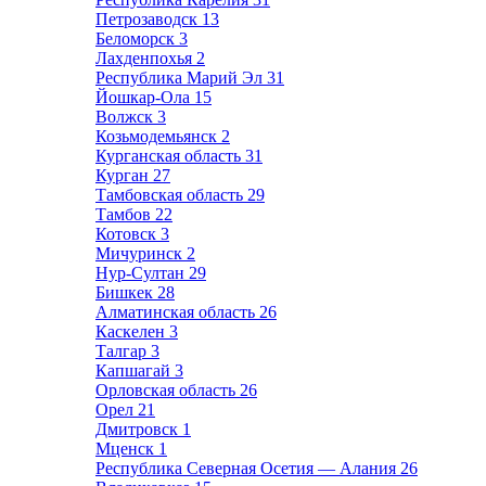
Петрозаводск
13
Беломорск
3
Лахденпохья
2
Республика Марий Эл
31
Йошкар-Ола
15
Волжск
3
Козьмодемьянск
2
Курганская область
31
Курган
27
Тамбовская область
29
Тамбов
22
Котовск
3
Мичуринск
2
Нур-Султан
29
Бишкек
28
Алматинская область
26
Каскелен
3
Талгар
3
Капшагай
3
Орловская область
26
Орел
21
Дмитровск
1
Мценск
1
Республика Северная Осетия — Алания
26