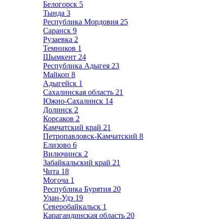
Белогорск
5
Тында
3
Республика Мордовия
25
Саранск
9
Рузаевка
2
Темников
1
Шымкент
24
Республика Адыгея
23
Майкоп
8
Адыгейск
1
Сахалинская область
21
Южно-Сахалинск
14
Долинск
2
Корсаков
2
Камчатский край
21
Петропавловск-Камчатский
8
Елизово
6
Вилючинск
2
Забайкальский край
21
Чита
18
Могоча
1
Республика Бурятия
20
Улан-Удэ
19
Северобайкальск
1
Карагандинская область
20