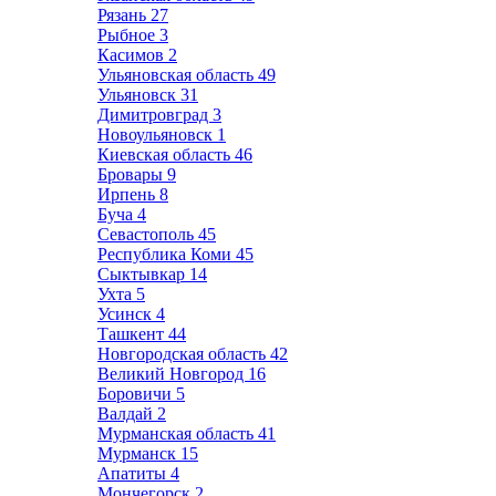
Рязань
27
Рыбное
3
Касимов
2
Ульяновская область
49
Ульяновск
31
Димитровград
3
Новоульяновск
1
Киевская область
46
Бровары
9
Ирпень
8
Буча
4
Севастополь
45
Республика Коми
45
Сыктывкар
14
Ухта
5
Усинск
4
Ташкент
44
Новгородская область
42
Великий Новгород
16
Боровичи
5
Валдай
2
Мурманская область
41
Мурманск
15
Апатиты
4
Мончегорск
2