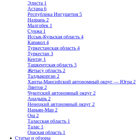
Элиста
1
Астана
6
Республика Ингушетия
5
Назрань
2
Малгобек
1
Сунжа
1
Иссык-Кульская область
4
Каракол
4
Туркестанская область
4
Туркестан
3
Кентау
1
Ташкентская область
3
Жетысу область
2
Талдыкорган
2
Ханты-Мансийский автономный округ — Югра
2
Лянтор
2
Чукотский автономный округ
2
Анадырь
2
Ненецкий автономный округ
2
Нарьян-Мар
2
Ош
2
Таласская область
1
Талас
1
Ошская область
1
Статьи и обзоры