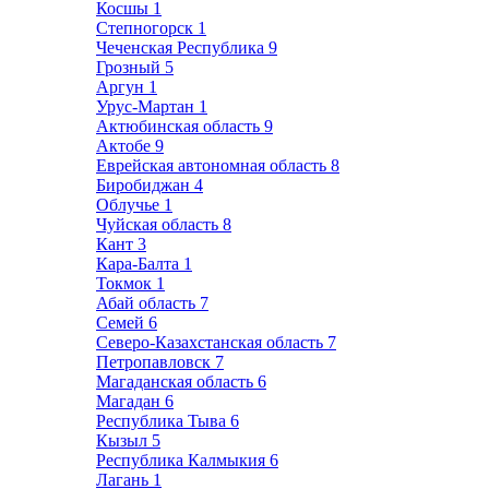
Косшы
1
Степногорск
1
Чеченская Республика
9
Грозный
5
Аргун
1
Урус-Мартан
1
Актюбинская область
9
Актобе
9
Еврейская автономная область
8
Биробиджан
4
Облучье
1
Чуйская область
8
Кант
3
Кара-Балта
1
Токмок
1
Абай область
7
Семей
6
Северо-Казахстанская область
7
Петропавловск
7
Магаданская область
6
Магадан
6
Республика Тыва
6
Кызыл
5
Республика Калмыкия
6
Лагань
1