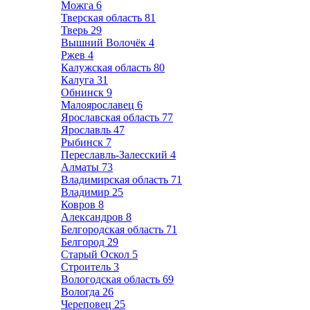
Можга
6
Тверская область
81
Тверь
29
Вышний Волочёк
4
Ржев
4
Калужская область
80
Калуга
31
Обнинск
9
Малоярославец
6
Ярославская область
77
Ярославль
47
Рыбинск
7
Переславль-Залесский
4
Алматы
73
Владимирская область
71
Владимир
25
Ковров
8
Александров
8
Белгородская область
71
Белгород
29
Старый Оскол
5
Строитель
3
Вологодская область
69
Вологда
26
Череповец
25