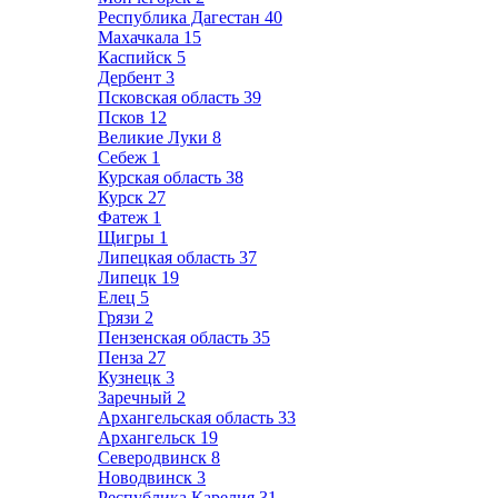
Республика Дагестан
40
Махачкала
15
Каспийск
5
Дербент
3
Псковская область
39
Псков
12
Великие Луки
8
Себеж
1
Курская область
38
Курск
27
Фатеж
1
Щигры
1
Липецкая область
37
Липецк
19
Елец
5
Грязи
2
Пензенская область
35
Пенза
27
Кузнецк
3
Заречный
2
Архангельская область
33
Архангельск
19
Северодвинск
8
Новодвинск
3
Республика Карелия
31