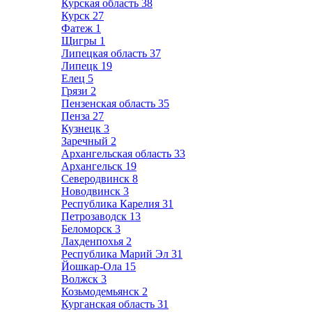
Курская область
38
Курск
27
Фатеж
1
Щигры
1
Липецкая область
37
Липецк
19
Елец
5
Грязи
2
Пензенская область
35
Пенза
27
Кузнецк
3
Заречный
2
Архангельская область
33
Архангельск
19
Северодвинск
8
Новодвинск
3
Республика Карелия
31
Петрозаводск
13
Беломорск
3
Лахденпохья
2
Республика Марий Эл
31
Йошкар-Ола
15
Волжск
3
Козьмодемьянск
2
Курганская область
31