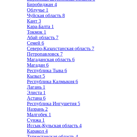
Биробиджан
4
Облучье
1
Чуйская область
8
Кант
3
Кара-Балта
1
Токмок
1
Абай область
7
Семей
6
Северо-Казахстанская область
7
Петропавловск
7
Магаданская область
6
Магадан
6
Республика Тыва
6
Кызыл
5
Республика Калмыкия
6
Лагань
1
Элиста
1
Астана
6
Республика Ингушетия
5
Назрань
2
Малгобек
1
Сунжа
1
Иссык-Кульская область
4
Каракол
4
Туркестанская область
4