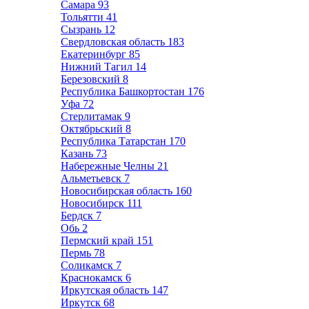
Самара
93
Тольятти
41
Сызрань
12
Свердловская область
183
Екатеринбург
85
Нижний Тагил
14
Березовский
8
Республика Башкортостан
176
Уфа
72
Стерлитамак
9
Октябрьский
8
Республика Татарстан
170
Казань
73
Набережные Челны
21
Альметьевск
7
Новосибирская область
160
Новосибирск
111
Бердск
7
Обь
2
Пермский край
151
Пермь
78
Соликамск
7
Краснокамск
6
Иркутская область
147
Иркутск
68