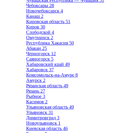
Чувашская Республика — Чувашия
51
Чебоксары
28
Новочебоксарск
4
Канаш
2
Кировская область
51
Киров
30
Слободской
4
Омутнинск
2
Республика Хакасия
50
Абакан
25
Черногорск
12
Саяногорск
5
Хабаровский край
49
Хабаровск
37
Комсомольск-на-Амуре
8
Амурск
2
Рязанская область
49
Рязань
27
Рыбное
3
Касимов
2
Ульяновская область
49
Ульяновск
31
Димитровград
3
Новоульяновск
1
Киевская область
46