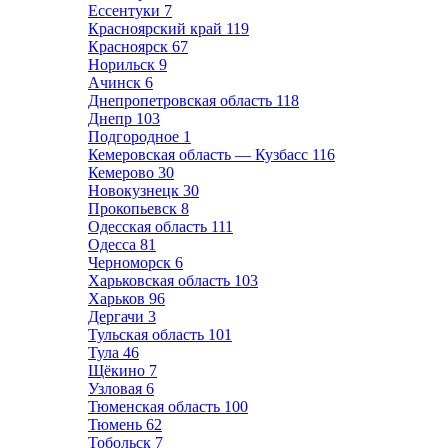
Ессентуки
7
Красноярский край
119
Красноярск
67
Норильск
9
Ачинск
6
Днепропетровская область
118
Днепр
103
Подгородное
1
Кемеровская область — Кузбасс
116
Кемерово
30
Новокузнецк
30
Прокопьевск
8
Одесская область
111
Одесса
81
Черноморск
6
Харьковская область
103
Харьков
96
Дергачи
3
Тульская область
101
Тула
46
Щёкино
7
Узловая
6
Тюменская область
100
Тюмень
62
Тобольск
7