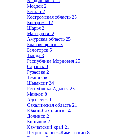
Владикавказ
15
Моздок
2
Беслан
2
Костромская область
25
Кострома
12
Шарья
2
Мантурово
2
Амурская область
25
Благовещенск
13
Белогорск
5
Тында
3
Республика Мордовия
25
Саранск
9
Рузаевка
2
Темников
1
Шымкент
24
Республика Адыгея
23
Майкоп
8
Адыгейск
1
Сахалинская область
21
Южно-Сахалинск
14
Долинск
2
Корсаков
2
Камчатский край
21
Петропавловск-Камчатский
8