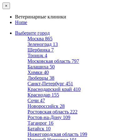
×
Ветеринарные клиники
Home
Выберите город
Москва
865
Зеленоград
13
Щербинка
7
Троицк
4
Московская область
797
Балашиха
50
Химки
40
Люберцы
38
Санкт-Петербург
451
Краснодарский край
410
Краснодар
155
Сочи
47
Новороссийск
28
Ростовская область
222
Ростов-на-Дону
109
Таганрог
16
Батайск
10
Нижегородская область
199
Нижний Новгород
101