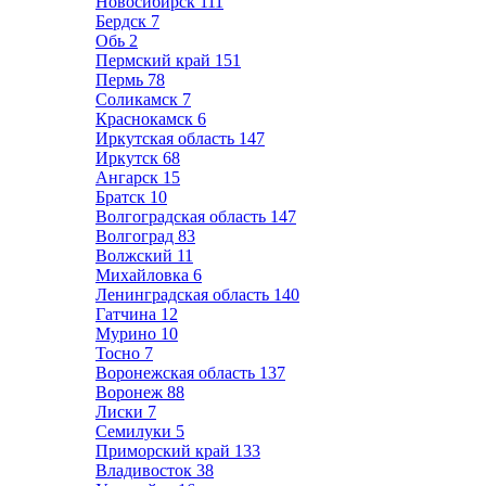
Новосибирск
111
Бердск
7
Обь
2
Пермский край
151
Пермь
78
Соликамск
7
Краснокамск
6
Иркутская область
147
Иркутск
68
Ангарск
15
Братск
10
Волгоградская область
147
Волгоград
83
Волжский
11
Михайловка
6
Ленинградская область
140
Гатчина
12
Мурино
10
Тосно
7
Воронежская область
137
Воронеж
88
Лиски
7
Семилуки
5
Приморский край
133
Владивосток
38