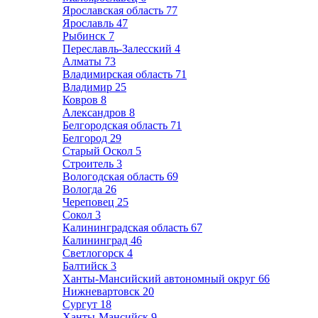
Ярославская область
77
Ярославль
47
Рыбинск
7
Переславль-Залесский
4
Алматы
73
Владимирская область
71
Владимир
25
Ковров
8
Александров
8
Белгородская область
71
Белгород
29
Старый Оскол
5
Строитель
3
Вологодская область
69
Вологда
26
Череповец
25
Сокол
3
Калининградская область
67
Калининград
46
Светлогорск
4
Балтийск
3
Ханты-Мансийский автономный округ
66
Нижневартовск
20
Сургут
18
Ханты-Мансийск
9