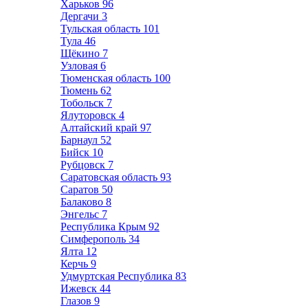
Харьков
96
Дергачи
3
Тульская область
101
Тула
46
Щёкино
7
Узловая
6
Тюменская область
100
Тюмень
62
Тобольск
7
Ялуторовск
4
Алтайский край
97
Барнаул
52
Бийск
10
Рубцовск
7
Саратовская область
93
Саратов
50
Балаково
8
Энгельс
7
Республика Крым
92
Симферополь
34
Ялта
12
Керчь
9
Удмуртская Республика
83
Ижевск
44
Глазов
9