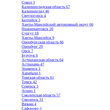
Сокол
3
Калининградская область
67
Калининград
46
Светлогорск
4
Балтийск
3
Ханты-Мансийский автономный округ
66
Нижневартовск
20
Сургут
18
Ханты-Мансийск
9
Оренбургская область
66
Оренбург
29
Орск
7
Бузулук
6
Астраханская область
64
Астрахань
47
Знаменск
1
Харабали
1
Томская область
61
Томск
42
Северск
3
Асино
1
Смоленская область
57
Смоленск
31
Вязьма
4
Сафоново
3