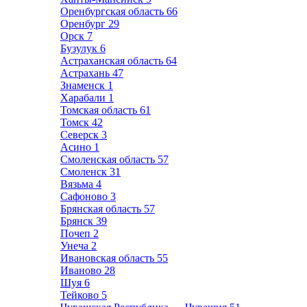
Оренбургская область
66
Оренбург
29
Орск
7
Бузулук
6
Астраханская область
64
Астрахань
47
Знаменск
1
Харабали
1
Томская область
61
Томск
42
Северск
3
Асино
1
Смоленская область
57
Смоленск
31
Вязьма
4
Сафоново
3
Брянская область
57
Брянск
39
Почеп
2
Унеча
2
Ивановская область
55
Иваново
28
Шуя
6
Тейково
5