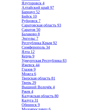
Ялуторовск
4
Алтайский край
97
Барнаул
52
Бийск
10
Рубцовск
7
Саратовская область
93
Саратов
50
Балаково
8
Энгельс
7
Республика Крым
92
Симферополь
34
Ялта
12
Керчь
9
Удмуртская Республика
83
Ижевск
44
Глазов
9
Можга
6
Тверская область
81
Тверь
29
Вышний Волочёк
4
Ржев
4
Калужская область
80
Калуга
31
Обнинск
9
Малоярославец
6