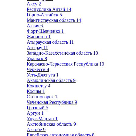
Аксу
2
Республика Алтай
14
Горно-Алтайск
5
Мангистауская область
14
Актау
6
Форт-Шевченко
1
Жанаозен
1
Атырауская область
11
Атырау
11
Западно-Казахстанская область
10
Уральск
8
Карачаево-Черкесская Республика
10
Черкесск
4
Усть-Джегута
1
Акмолинская область
9
Кокшетау
4
Косшы
1
Степногорск
1
Чеченская Республика
9
Грозный
5
Аргун
1
Урус-Мартан
1
Актюбинская область
9
Актобе
9
Еврейская автономная область
8