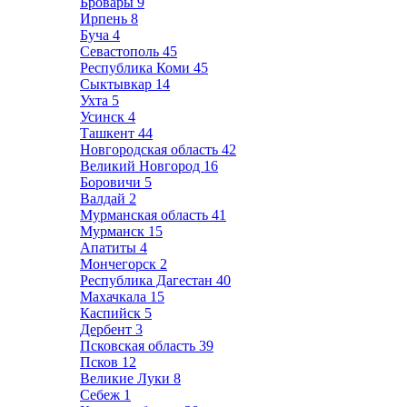
Бровары
9
Ирпень
8
Буча
4
Севастополь
45
Республика Коми
45
Сыктывкар
14
Ухта
5
Усинск
4
Ташкент
44
Новгородская область
42
Великий Новгород
16
Боровичи
5
Валдай
2
Мурманская область
41
Мурманск
15
Апатиты
4
Мончегорск
2
Республика Дагестан
40
Махачкала
15
Каспийск
5
Дербент
3
Псковская область
39
Псков
12
Великие Луки
8
Себеж
1