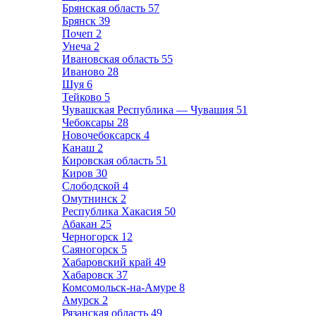
Брянская область
57
Брянск
39
Почеп
2
Унеча
2
Ивановская область
55
Иваново
28
Шуя
6
Тейково
5
Чувашская Республика — Чувашия
51
Чебоксары
28
Новочебоксарск
4
Канаш
2
Кировская область
51
Киров
30
Слободской
4
Омутнинск
2
Республика Хакасия
50
Абакан
25
Черногорск
12
Саяногорск
5
Хабаровский край
49
Хабаровск
37
Комсомольск-на-Амуре
8
Амурск
2
Рязанская область
49