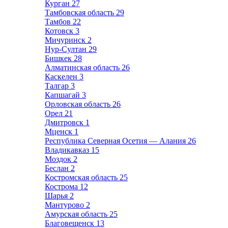
Курган
27
Тамбовская область
29
Тамбов
22
Котовск
3
Мичуринск
2
Нур-Султан
29
Бишкек
28
Алматинская область
26
Каскелен
3
Талгар
3
Капшагай
3
Орловская область
26
Орел
21
Дмитровск
1
Мценск
1
Республика Северная Осетия — Алания
26
Владикавказ
15
Моздок
2
Беслан
2
Костромская область
25
Кострома
12
Шарья
2
Мантурово
2
Амурская область
25
Благовещенск
13