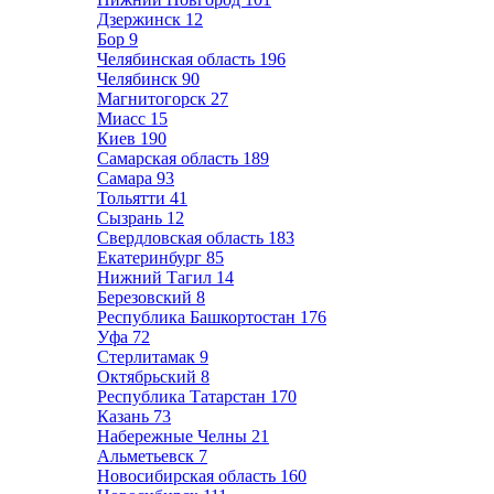
Дзержинск
12
Бор
9
Челябинская область
196
Челябинск
90
Магнитогорск
27
Миасс
15
Киев
190
Самарская область
189
Самара
93
Тольятти
41
Сызрань
12
Свердловская область
183
Екатеринбург
85
Нижний Тагил
14
Березовский
8
Республика Башкортостан
176
Уфа
72
Стерлитамак
9
Октябрьский
8
Республика Татарстан
170
Казань
73
Набережные Челны
21
Альметьевск
7
Новосибирская область
160