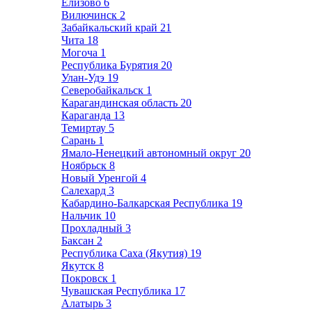
Елизово
6
Вилючинск
2
Забайкальский край
21
Чита
18
Могоча
1
Республика Бурятия
20
Улан-Удэ
19
Северобайкальск
1
Карагандинская область
20
Караганда
13
Темиртау
5
Сарань
1
Ямало-Ненецкий автономный округ
20
Ноябрьск
8
Новый Уренгой
4
Салехард
3
Кабардино-Балкарская Республика
19
Нальчик
10
Прохладный
3
Баксан
2
Республика Саха (Якутия)
19
Якутск
8
Покровск
1
Чувашская Республика
17
Алатырь
3