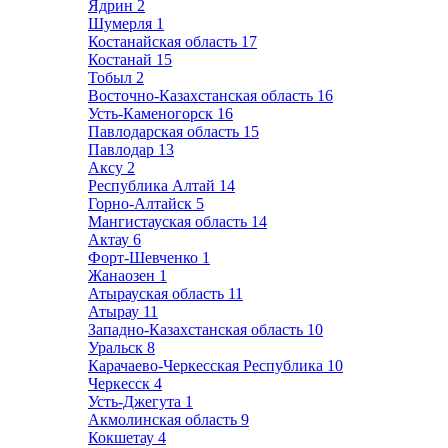
Ядрин
2
Шумерля
1
Костанайская область
17
Костанай
15
Тобыл
2
Восточно-Казахстанская область
16
Усть-Каменогорск
16
Павлодарская область
15
Павлодар
13
Аксу
2
Республика Алтай
14
Горно-Алтайск
5
Мангистауская область
14
Актау
6
Форт-Шевченко
1
Жанаозен
1
Атырауская область
11
Атырау
11
Западно-Казахстанская область
10
Уральск
8
Карачаево-Черкесская Республика
10
Черкесск
4
Усть-Джегута
1
Акмолинская область
9
Кокшетау
4