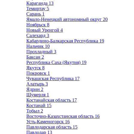
Караганда
13
Темиртау
5
Сарань
1
Ямало-Ненецкий автономный округ
20
Ноябрьск
8
Новый Уренгой
4
Салехард
3
Кабардино-Балкарская Республика
19
Нальчик
10
Прохладный
3
Баксан
2
Республика Саха (Якутия)
19
Якутск
8
Покровск
1
Чувашская Республика
17
Алатырь
3
Ядрин
2
Шумерля
1
Костанайская область
17
Костанай
15
Тобыл
2
Восточно-Казахстанская область
16
Усть-Каменогорск
16
Павлодарская область
15
Павлодар
13