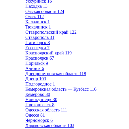
Уссурийск
16
Находка
13
Омская область
124
Омск
112
Калачинск
1
Тюкалинск
1
Ставропольский край
122
Ставрополь
31
Пятигорск
8
Ессентуки
7
Красноярский край
119
Красноярск
67
Норильск
9
Ачинск
6
Днепропетровская область
118
Днепр
103
Подгородное
1
Кемеровская область — Кузбасс
116
Кемерово
30
Новокузнецк
30
Прокопьевск
8
Одесская область
111
Одесса
81
Черноморск
6
Харьковская область
103