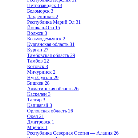
Петрозаводск
13
Беломорск
3
Лахденпохья
2
Республика Марий Эл
31
Йошкар-Ола
15
Волжск
3
Козьмодемьянск
2
Курганская область
31
Курган
27
Тамбовская область
29
Тамбов
22
Котовск
3
Мичуринск
2
Нур-Султан
29
Бишкек
28
Алматинская область
26
Каскелен
3
Талгар
3
Капшагай
3
Орловская область
26
Орел
21
Дмитровск
1
Мценск
1
Республика Северная Осетия — Алания
26