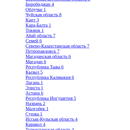
Биробиджан
4
Облучье
1
Чуйская область
8
Кант
3
Кара-Балта
1
Токмок
1
Абай область
7
Семей
6
Северо-Казахстанская область
7
Петропавловск
7
Магаданская область
6
Магадан
6
Республика Тыва
6
Кызыл
5
Республика Калмыкия
6
Лагань
1
Элиста
1
Астана
6
Республика Ингушетия
5
Назрань
2
Малгобек
1
Сунжа
1
Иссык-Кульская область
4
Каракол
4
Туркестанская область
4