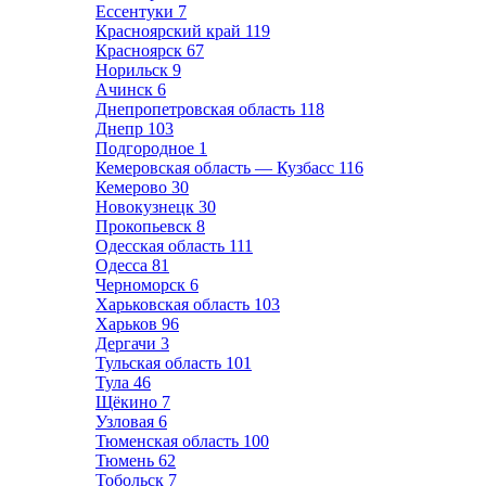
Ессентуки
7
Красноярский край
119
Красноярск
67
Норильск
9
Ачинск
6
Днепропетровская область
118
Днепр
103
Подгородное
1
Кемеровская область — Кузбасс
116
Кемерово
30
Новокузнецк
30
Прокопьевск
8
Одесская область
111
Одесса
81
Черноморск
6
Харьковская область
103
Харьков
96
Дергачи
3
Тульская область
101
Тула
46
Щёкино
7
Узловая
6
Тюменская область
100
Тюмень
62
Тобольск
7