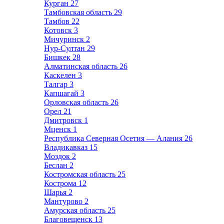
Курган
27
Тамбовская область
29
Тамбов
22
Котовск
3
Мичуринск
2
Нур-Султан
29
Бишкек
28
Алматинская область
26
Каскелен
3
Талгар
3
Капшагай
3
Орловская область
26
Орел
21
Дмитровск
1
Мценск
1
Республика Северная Осетия — Алания
26
Владикавказ
15
Моздок
2
Беслан
2
Костромская область
25
Кострома
12
Шарья
2
Мантурово
2
Амурская область
25
Благовещенск
13