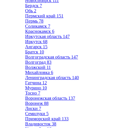
Новосибирск
111
Бердск
7
Обь
2
Пермский край
151
Пермь
78
Соликамск
7
Краснокамск
6
Иркутская область
147
Иркутск
68
Ангарск
15
Братск
10
Волгоградская область
147
Волгоград
83
Волжский
11
Михайловка
6
Ленинградская область
140
Гатчина
12
Мурино
10
Тосно
7
Воронежская область
137
Воронеж
88
Лиски
7
Семилуки
5
Приморский край
133
Владивосток
38