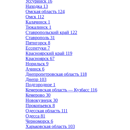
Уссурийск
16
Находка
13
Омская область
124
Омск
112
Калачинск
1
Тюкалинск
1
Ставропольский край
122
Ставрополь
31
Пятигорск
8
Ессентуки
7
Красноярский край
119
Красноярск
67
Норильск
9
Ачинск
6
Днепропетровская область
118
Днепр
103
Подгородное
1
Кемеровская область — Кузбасс
116
Кемерово
30
Новокузнецк
30
Прокопьевск
8
Одесская область
111
Одесса
81
Черноморск
6
Харьковская область
103