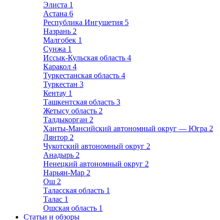
Элиста
1
Астана
6
Республика Ингушетия
5
Назрань
2
Малгобек
1
Сунжа
1
Иссык-Кульская область
4
Каракол
4
Туркестанская область
4
Туркестан
3
Кентау
1
Ташкентская область
3
Жетысу область
2
Талдыкорган
2
Ханты-Мансийский автономный округ — Югра
2
Лянтор
2
Чукотский автономный округ
2
Анадырь
2
Ненецкий автономный округ
2
Нарьян-Мар
2
Ош
2
Таласская область
1
Талас
1
Ошская область
1
Статьи и обзоры