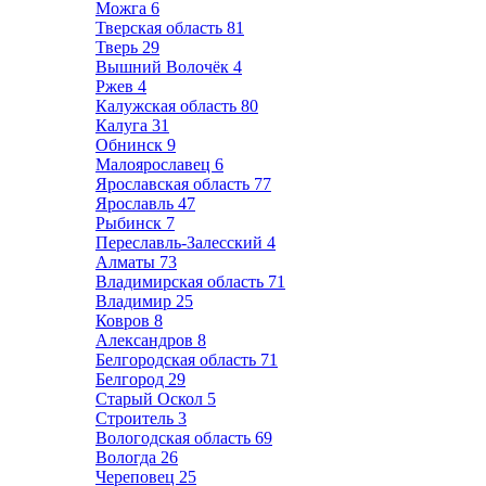
Можга
6
Тверская область
81
Тверь
29
Вышний Волочёк
4
Ржев
4
Калужская область
80
Калуга
31
Обнинск
9
Малоярославец
6
Ярославская область
77
Ярославль
47
Рыбинск
7
Переславль-Залесский
4
Алматы
73
Владимирская область
71
Владимир
25
Ковров
8
Александров
8
Белгородская область
71
Белгород
29
Старый Оскол
5
Строитель
3
Вологодская область
69
Вологда
26
Череповец
25