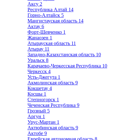
Аксу
2
Республика Алтай
14
Горно-Алтайск
5
Мангистауская область
14
Актау
6
Форт-Шевченко
1
Жанаозен
1
Атырауская область
11
Атырау
11
Западно-Казахстанская область
10
Уральск
8
Карачаево-Черкесская Республика
10
Черкесск
4
Усть-Джегута
1
Акмолинская область
9
Кокшетау
4
Косшы
1
Степногорск
1
Чеченская Республика
9
Грозный
5
Аргун
1
Урус-Мартан
1
Актюбинская область
9
Актобе
9
Еврейская автономная область
8