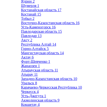
Ядрин
2
Шумерля
1
Костанайская область
17
Костанай
15
Тобыл
2
Восточно-Казахстанская область
16
Усть-Каменогорск
16
Павлодарская область
15
Павлодар
13
Аксу
2
Республика Алтай
14
Горно-Алтайск
5
Мангистауская область
14
Актау
6
Форт-Шевченко
1
Жанаозен
1
Атырауская область
11
Атырау
11
Западно-Казахстанская область
10
Уральск
8
Карачаево-Черкесская Республика
10
Черкесск
4
Усть-Джегута
1
Акмолинская область
9
Кокшетау
4