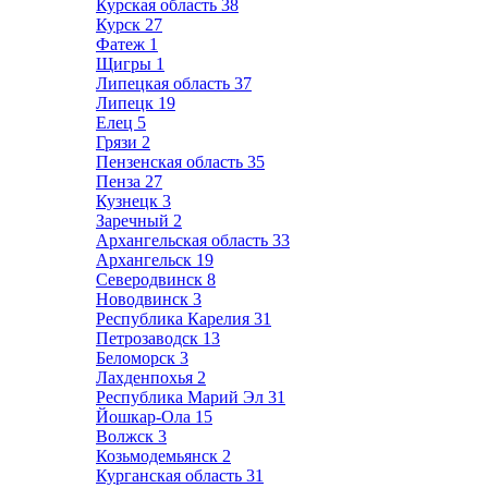
Курская область
38
Курск
27
Фатеж
1
Щигры
1
Липецкая область
37
Липецк
19
Елец
5
Грязи
2
Пензенская область
35
Пенза
27
Кузнецк
3
Заречный
2
Архангельская область
33
Архангельск
19
Северодвинск
8
Новодвинск
3
Республика Карелия
31
Петрозаводск
13
Беломорск
3
Лахденпохья
2
Республика Марий Эл
31
Йошкар-Ола
15
Волжск
3
Козьмодемьянск
2
Курганская область
31