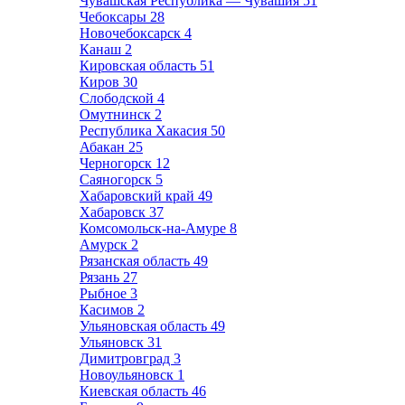
Чувашская Республика — Чувашия
51
Чебоксары
28
Новочебоксарск
4
Канаш
2
Кировская область
51
Киров
30
Слободской
4
Омутнинск
2
Республика Хакасия
50
Абакан
25
Черногорск
12
Саяногорск
5
Хабаровский край
49
Хабаровск
37
Комсомольск-на-Амуре
8
Амурск
2
Рязанская область
49
Рязань
27
Рыбное
3
Касимов
2
Ульяновская область
49
Ульяновск
31
Димитровград
3
Новоульяновск
1
Киевская область
46