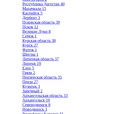
Республика Дагестан
40
Махачкала
15
Каспийск
5
Дербент
3
Псковская область
39
Псков
12
Великие Луки
8
Себеж
1
Курская область
38
Курск
27
Фатеж
1
Щигры
1
Липецкая область
37
Липецк
19
Елец
5
Грязи
2
Пензенская область
35
Пенза
27
Кузнецк
3
Заречный
2
Архангельская область
33
Архангельск
19
Северодвинск
8
Новодвинск
3
Республика Карелия
31