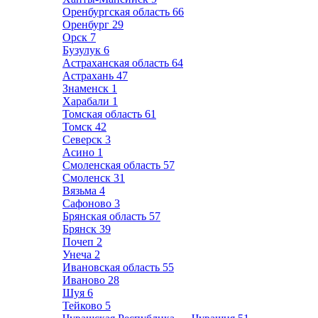
Оренбургская область
66
Оренбург
29
Орск
7
Бузулук
6
Астраханская область
64
Астрахань
47
Знаменск
1
Харабали
1
Томская область
61
Томск
42
Северск
3
Асино
1
Смоленская область
57
Смоленск
31
Вязьма
4
Сафоново
3
Брянская область
57
Брянск
39
Почеп
2
Унеча
2
Ивановская область
55
Иваново
28
Шуя
6
Тейково
5