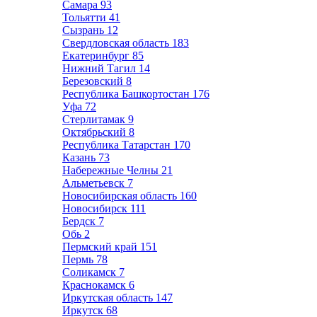
Самара
93
Тольятти
41
Сызрань
12
Свердловская область
183
Екатеринбург
85
Нижний Тагил
14
Березовский
8
Республика Башкортостан
176
Уфа
72
Стерлитамак
9
Октябрьский
8
Республика Татарстан
170
Казань
73
Набережные Челны
21
Альметьевск
7
Новосибирская область
160
Новосибирск
111
Бердск
7
Обь
2
Пермский край
151
Пермь
78
Соликамск
7
Краснокамск
6
Иркутская область
147
Иркутск
68