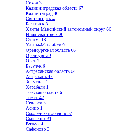
Сокол
3
Калининградская область
67
Калининград
46
Светлогорск
4
Балтийск
3
Ханты-Мансийский автономный округ
66
Нижневартовск
20
Сургут
18
Ханты-Мансийск
9
Оренбургская область
66
Оренбург
29
Орск
7
Бузулук
6
Астраханская область
64
Астрахань
47
Знаменск
1
Харабали
1
Томская область
61
Томск
42
Северск
3
Асино
1
Смоленская область
57
Смоленск
31
Вязьма
4
Сафоново
3