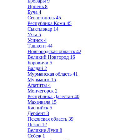
Бровары
9
Ирпень
8
Буча
4
Севастополь
45
Республика Коми
45
Сыктывкар
14
Ухта
5
Усинск
4
Ташкент
44
Новгородская область
42
Великий Новгород
16
Боровичи
5
Валдай
2
Мурманская область
41
Мурманск
15
Апатиты
4
Мончегорск
2
Республика Дагестан
40
Махачкала
15
Каспийск
5
Дербент
3
Псковская область
39
Псков
12
Великие Луки
8
Себеж
1