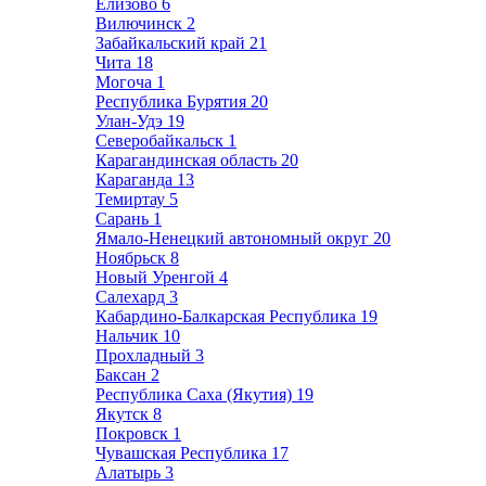
Елизово
6
Вилючинск
2
Забайкальский край
21
Чита
18
Могоча
1
Республика Бурятия
20
Улан-Удэ
19
Северобайкальск
1
Карагандинская область
20
Караганда
13
Темиртау
5
Сарань
1
Ямало-Ненецкий автономный округ
20
Ноябрьск
8
Новый Уренгой
4
Салехард
3
Кабардино-Балкарская Республика
19
Нальчик
10
Прохладный
3
Баксан
2
Республика Саха (Якутия)
19
Якутск
8
Покровск
1
Чувашская Республика
17
Алатырь
3