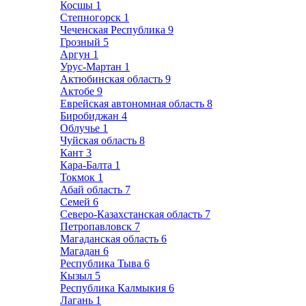
Косшы
1
Степногорск
1
Чеченская Республика
9
Грозный
5
Аргун
1
Урус-Мартан
1
Актюбинская область
9
Актобе
9
Еврейская автономная область
8
Биробиджан
4
Облучье
1
Чуйская область
8
Кант
3
Кара-Балта
1
Токмок
1
Абай область
7
Семей
6
Северо-Казахстанская область
7
Петропавловск
7
Магаданская область
6
Магадан
6
Республика Тыва
6
Кызыл
5
Республика Калмыкия
6
Лагань
1