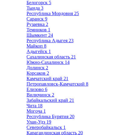
Белогорск
5
Тында
3
Республика Мордовия
25
Саранск
9
Рузаевка
2
Темников
1
Шымкент
24
Республика Адыгея
23
Майкоп
8
Адыгейск
1
Сахалинская область
21
Южно-Сахалинск
14
Долинск
2
Корсаков
2
Камчатский край
21
Петропавловск-Камчатский
8
Елизово
6
Вилючинск
2
Забайкальский край
21
Чита
18
Могоча
1
Республика Бурятия
20
Улан-Удэ
19
Северобайкальск
1
Карагандинская область
20