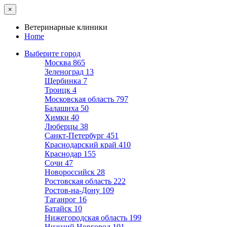
×
Ветеринарные клиники
Home
Выберите город
Москва
865
Зеленоград
13
Щербинка
7
Троицк
4
Московская область
797
Балашиха
50
Химки
40
Люберцы
38
Санкт-Петербург
451
Краснодарский край
410
Краснодар
155
Сочи
47
Новороссийск
28
Ростовская область
222
Ростов-на-Дону
109
Таганрог
16
Батайск
10
Нижегородская область
199
Нижний Новгород
101