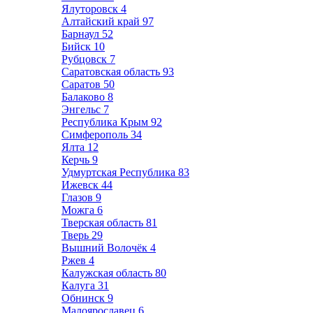
Ялуторовск
4
Алтайский край
97
Барнаул
52
Бийск
10
Рубцовск
7
Саратовская область
93
Саратов
50
Балаково
8
Энгельс
7
Республика Крым
92
Симферополь
34
Ялта
12
Керчь
9
Удмуртская Республика
83
Ижевск
44
Глазов
9
Можга
6
Тверская область
81
Тверь
29
Вышний Волочёк
4
Ржев
4
Калужская область
80
Калуга
31
Обнинск
9
Малоярославец
6