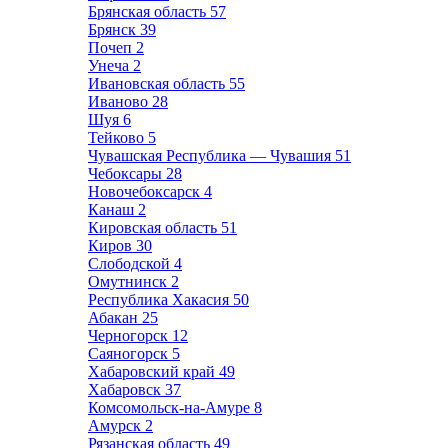
Брянская область
57
Брянск
39
Почеп
2
Унеча
2
Ивановская область
55
Иваново
28
Шуя
6
Тейково
5
Чувашская Республика — Чувашия
51
Чебоксары
28
Новочебоксарск
4
Канаш
2
Кировская область
51
Киров
30
Слободской
4
Омутнинск
2
Республика Хакасия
50
Абакан
25
Черногорск
12
Саяногорск
5
Хабаровский край
49
Хабаровск
37
Комсомольск-на-Амуре
8
Амурск
2
Рязанская область
49