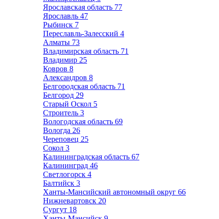
Ярославская область
77
Ярославль
47
Рыбинск
7
Переславль-Залесский
4
Алматы
73
Владимирская область
71
Владимир
25
Ковров
8
Александров
8
Белгородская область
71
Белгород
29
Старый Оскол
5
Строитель
3
Вологодская область
69
Вологда
26
Череповец
25
Сокол
3
Калининградская область
67
Калининград
46
Светлогорск
4
Балтийск
3
Ханты-Мансийский автономный округ
66
Нижневартовск
20
Сургут
18
Ханты-Мансийск
9