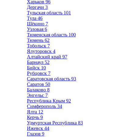
Харьков
96
Дергачи
3
Тульская область
101
Тула
46
Щёкино
7
Узловая
6
Тюменская область
100
Тюмень
62
Тобольск
7
Ялуторовск
4
Алтайский край
97
Барнаул
52
Бийск
10
Рубцовск
7
Саратовская область
93
Саратов
50
Балаково
8
Энгельс
7
Республика Крым
92
Симферополь
34
Ялта
12
Керчь
9
Удмуртская Республика
83
Ижевск
44
Глазов
9