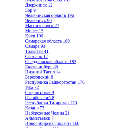
Дзержинск
12
Бор
9
Челябинская область
196
Челябинск
90
Магнитогорск
27
Миасс
15
Киев
190
Самарская область
189
Самара
93
Тольятти
41
Сызрань
12
Свердловская область
183
Екатеринбург
85
Нижний Тагил
14
Березовский
8
Республика Башкортостан
176
Уфа
72
Стерлитамак
9
Октябрьский
8
Республика Татарстан
170
Казань
73
Набережные Челны
21
Альметьевск
7
Новосибирская область
160