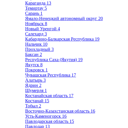
Караганда
13
Темиртау
5
Сарань
1
Ямало-Ненецкий автономный округ
20
Ноябрьск
8
Новый Уренгой
4
Салехард
3
Кабардино-Балкарская Республика
19
Нальчик
10
Прохладный
3
Баксан
2
Республика Саха (Якутия)
19
Якутск
8
Покровск
1
Чувашская Республика
17
Алатырь
3
Ядрин
2
Шумерля
1
Костанайская область
17
Костанай
15
Тобыл
2
Восточно-Казахстанская область
16
Усть-Каменогорск
16
Павлодарская область
15
Павлодар
13