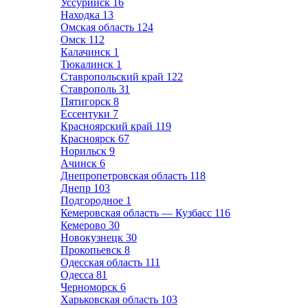
Уссурийск
16
Находка
13
Омская область
124
Омск
112
Калачинск
1
Тюкалинск
1
Ставропольский край
122
Ставрополь
31
Пятигорск
8
Ессентуки
7
Красноярский край
119
Красноярск
67
Норильск
9
Ачинск
6
Днепропетровская область
118
Днепр
103
Подгородное
1
Кемеровская область — Кузбасс
116
Кемерово
30
Новокузнецк
30
Прокопьевск
8
Одесская область
111
Одесса
81
Черноморск
6
Харьковская область
103