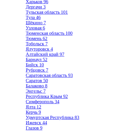
Харьков
96
Дергачи
3
Тульская область
101
Тула
46
Щёкино
7
Узловая
6
Тюменская область
100
Тюмень
62
Тобольск
7
Ялуторовск
4
Алтайский край
97
Барнаул
52
Бийск
10
Рубцовск
7
Саратовская область
93
Саратов
50
Балаково
8
Энгельс
7
Республика Крым
92
Симферополь
34
Ялта
12
Керчь
9
Удмуртская Республика
83
Ижевск
44
Глазов
9