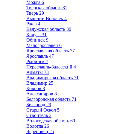
Можга
6
Тверская область
81
Тверь
29
Вышний Волочёк
4
Ржев
4
Калужская область
80
Калуга
31
Обнинск
9
Малоярославец
6
Ярославская область
77
Ярославль
47
Рыбинск
7
Переславль-Залесский
4
Алматы
73
Владимирская область
71
Владимир
25
Ковров
8
Александров
8
Белгородская область
71
Белгород
29
Старый Оскол
5
Строитель
3
Вологодская область
69
Вологда
26
Череповец
25