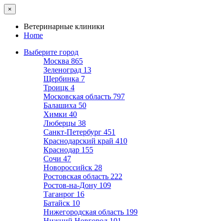
×
Ветеринарные клиники
Home
Выберите город
Москва
865
Зеленоград
13
Щербинка
7
Троицк
4
Московская область
797
Балашиха
50
Химки
40
Люберцы
38
Санкт-Петербург
451
Краснодарский край
410
Краснодар
155
Сочи
47
Новороссийск
28
Ростовская область
222
Ростов-на-Дону
109
Таганрог
16
Батайск
10
Нижегородская область
199
Нижний Новгород
101