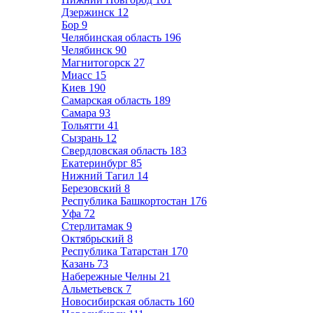
Дзержинск
12
Бор
9
Челябинская область
196
Челябинск
90
Магнитогорск
27
Миасс
15
Киев
190
Самарская область
189
Самара
93
Тольятти
41
Сызрань
12
Свердловская область
183
Екатеринбург
85
Нижний Тагил
14
Березовский
8
Республика Башкортостан
176
Уфа
72
Стерлитамак
9
Октябрьский
8
Республика Татарстан
170
Казань
73
Набережные Челны
21
Альметьевск
7
Новосибирская область
160