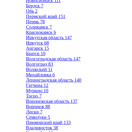
Новосибирск
111
Бердск
7
Обь
2
Пермский край
151
Пермь
78
Соликамск
7
Краснокамск
6
Иркутская область
147
Иркутск
68
Ангарск
15
Братск
10
Волгоградская область
147
Волгоград
83
Волжский
11
Михайловка
6
Ленинградская область
140
Гатчина
12
Мурино
10
Тосно
7
Воронежская область
137
Воронеж
88
Лиски
7
Семилуки
5
Приморский край
133
Владивосток
38