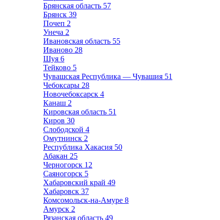
Брянская область
57
Брянск
39
Почеп
2
Унеча
2
Ивановская область
55
Иваново
28
Шуя
6
Тейково
5
Чувашская Республика — Чувашия
51
Чебоксары
28
Новочебоксарск
4
Канаш
2
Кировская область
51
Киров
30
Слободской
4
Омутнинск
2
Республика Хакасия
50
Абакан
25
Черногорск
12
Саяногорск
5
Хабаровский край
49
Хабаровск
37
Комсомольск-на-Амуре
8
Амурск
2
Рязанская область
49