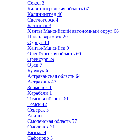
Сокол
3
Калининградская область
67
Калининград
46
Светлогорск
4
Балтийск
3
Ханты-Мансийский автономный округ
66
Нижневартовск
20
Сургут
18
Ханты-Мансийск
9
Оренбургская область
66
Оренбург
29
Орск
7
Бузулук
6
Астраханская область
64
Астрахань
47
Знаменск
1
Харабали
1
Томская область
61
Томск
42
Северск
3
Асино
1
Смоленская область
57
Смоленск
31
Вязьма
4
Сафоново
3