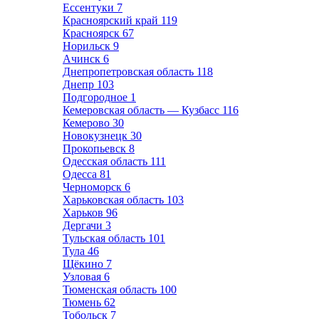
Ессентуки
7
Красноярский край
119
Красноярск
67
Норильск
9
Ачинск
6
Днепропетровская область
118
Днепр
103
Подгородное
1
Кемеровская область — Кузбасс
116
Кемерово
30
Новокузнецк
30
Прокопьевск
8
Одесская область
111
Одесса
81
Черноморск
6
Харьковская область
103
Харьков
96
Дергачи
3
Тульская область
101
Тула
46
Щёкино
7
Узловая
6
Тюменская область
100
Тюмень
62
Тобольск
7