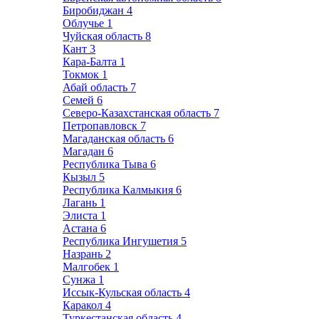
Биробиджан
4
Облучье
1
Чуйская область
8
Кант
3
Кара-Балта
1
Токмок
1
Абай область
7
Семей
6
Северо-Казахстанская область
7
Петропавловск
7
Магаданская область
6
Магадан
6
Республика Тыва
6
Кызыл
5
Республика Калмыкия
6
Лагань
1
Элиста
1
Астана
6
Республика Ингушетия
5
Назрань
2
Малгобек
1
Сунжа
1
Иссык-Кульская область
4
Каракол
4
Туркестанская область
4