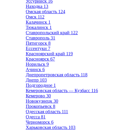
Уссурийск
16
Находка
13
Омская область
124
Омск
112
Калачинск
1
Тюкалинск
1
Ставропольский край
122
Ставрополь
31
Пятигорск
8
Ессентуки
7
Красноярский край
119
Красноярск
67
Норильск
9
Ачинск
6
Днепропетровская область
118
Днепр
103
Подгородное
1
Кемеровская область — Кузбасс
116
Кемерово
30
Новокузнецк
30
Прокопьевск
8
Одесская область
111
Одесса
81
Черноморск
6
Харьковская область
103