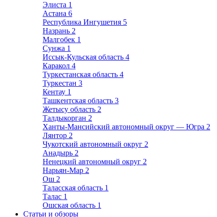
Элиста
1
Астана
6
Республика Ингушетия
5
Назрань
2
Малгобек
1
Сунжа
1
Иссык-Кульская область
4
Каракол
4
Туркестанская область
4
Туркестан
3
Кентау
1
Ташкентская область
3
Жетысу область
2
Талдыкорган
2
Ханты-Мансийский автономный округ — Югра
2
Лянтор
2
Чукотский автономный округ
2
Анадырь
2
Ненецкий автономный округ
2
Нарьян-Мар
2
Ош
2
Таласская область
1
Талас
1
Ошская область
1
Статьи и обзоры