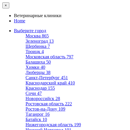
×
Ветеринарные клиники
Home
Выберите город
Москва
865
Зеленоград
13
Щербинка
7
Троицк
4
Московская область
797
Балашиха
50
Химки
40
Люберцы
38
Санкт-Петербург
451
Краснодарский край
410
Краснодар
155
Сочи
47
Новороссийск
28
Ростовская область
222
Ростов-на-Дону
109
Таганрог
16
Батайск
10
Нижегородская область
199
Нижний Новгород
101