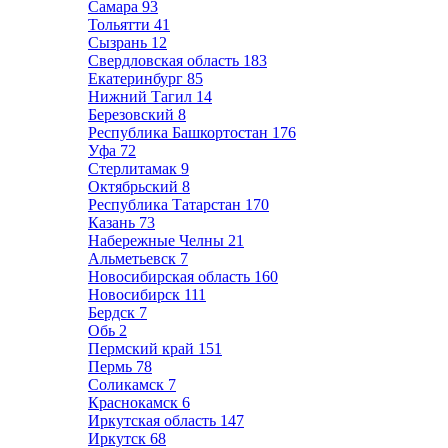
Самара
93
Тольятти
41
Сызрань
12
Свердловская область
183
Екатеринбург
85
Нижний Тагил
14
Березовский
8
Республика Башкортостан
176
Уфа
72
Стерлитамак
9
Октябрьский
8
Республика Татарстан
170
Казань
73
Набережные Челны
21
Альметьевск
7
Новосибирская область
160
Новосибирск
111
Бердск
7
Обь
2
Пермский край
151
Пермь
78
Соликамск
7
Краснокамск
6
Иркутская область
147
Иркутск
68