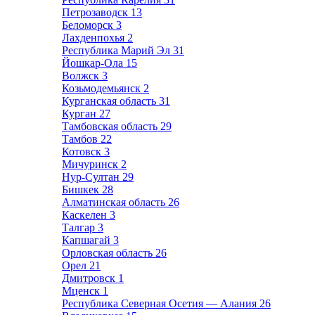
Петрозаводск
13
Беломорск
3
Лахденпохья
2
Республика Марий Эл
31
Йошкар-Ола
15
Волжск
3
Козьмодемьянск
2
Курганская область
31
Курган
27
Тамбовская область
29
Тамбов
22
Котовск
3
Мичуринск
2
Нур-Султан
29
Бишкек
28
Алматинская область
26
Каскелен
3
Талгар
3
Капшагай
3
Орловская область
26
Орел
21
Дмитровск
1
Мценск
1
Республика Северная Осетия — Алания
26