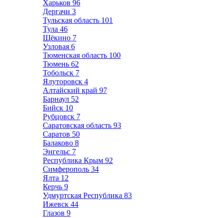
Харьков
96
Дергачи
3
Тульская область
101
Тула
46
Щёкино
7
Узловая
6
Тюменская область
100
Тюмень
62
Тобольск
7
Ялуторовск
4
Алтайский край
97
Барнаул
52
Бийск
10
Рубцовск
7
Саратовская область
93
Саратов
50
Балаково
8
Энгельс
7
Республика Крым
92
Симферополь
34
Ялта
12
Керчь
9
Удмуртская Республика
83
Ижевск
44
Глазов
9