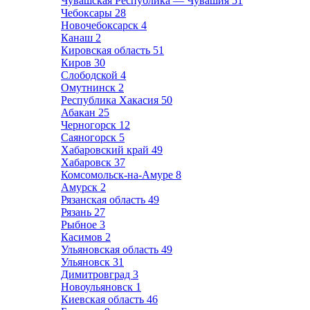
Чувашская Республика — Чувашия
51
Чебоксары
28
Новочебоксарск
4
Канаш
2
Кировская область
51
Киров
30
Слободской
4
Омутнинск
2
Республика Хакасия
50
Абакан
25
Черногорск
12
Саяногорск
5
Хабаровский край
49
Хабаровск
37
Комсомольск-на-Амуре
8
Амурск
2
Рязанская область
49
Рязань
27
Рыбное
3
Касимов
2
Ульяновская область
49
Ульяновск
31
Димитровград
3
Новоульяновск
1
Киевская область
46