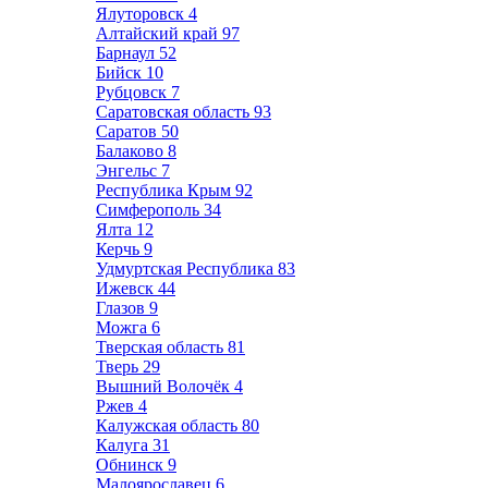
Ялуторовск
4
Алтайский край
97
Барнаул
52
Бийск
10
Рубцовск
7
Саратовская область
93
Саратов
50
Балаково
8
Энгельс
7
Республика Крым
92
Симферополь
34
Ялта
12
Керчь
9
Удмуртская Республика
83
Ижевск
44
Глазов
9
Можга
6
Тверская область
81
Тверь
29
Вышний Волочёк
4
Ржев
4
Калужская область
80
Калуга
31
Обнинск
9
Малоярославец
6