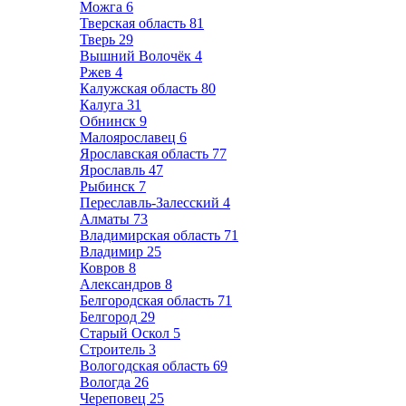
Можга
6
Тверская область
81
Тверь
29
Вышний Волочёк
4
Ржев
4
Калужская область
80
Калуга
31
Обнинск
9
Малоярославец
6
Ярославская область
77
Ярославль
47
Рыбинск
7
Переславль-Залесский
4
Алматы
73
Владимирская область
71
Владимир
25
Ковров
8
Александров
8
Белгородская область
71
Белгород
29
Старый Оскол
5
Строитель
3
Вологодская область
69
Вологда
26
Череповец
25