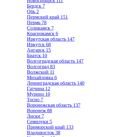
Новосибирск
111
Бердск
7
Обь
2
Пермский край
151
Пермь
78
Соликамск
7
Краснокамск
6
Иркутская область
147
Иркутск
68
Ангарск
15
Братск
10
Волгоградская область
147
Волгоград
83
Волжский
11
Михайловка
6
Ленинградская область
140
Гатчина
12
Мурино
10
Тосно
7
Воронежская область
137
Воронеж
88
Лиски
7
Семилуки
5
Приморский край
133
Владивосток
38