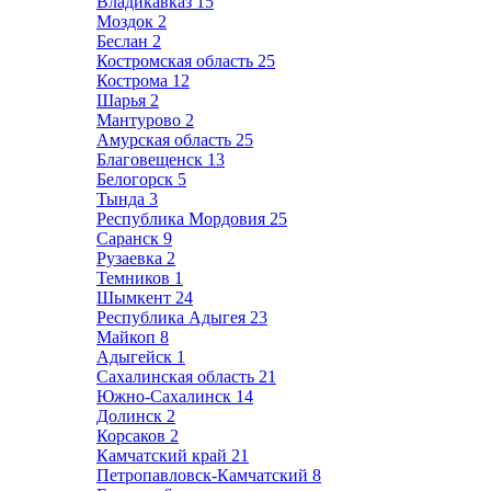
Владикавказ
15
Моздок
2
Беслан
2
Костромская область
25
Кострома
12
Шарья
2
Мантурово
2
Амурская область
25
Благовещенск
13
Белогорск
5
Тында
3
Республика Мордовия
25
Саранск
9
Рузаевка
2
Темников
1
Шымкент
24
Республика Адыгея
23
Майкоп
8
Адыгейск
1
Сахалинская область
21
Южно-Сахалинск
14
Долинск
2
Корсаков
2
Камчатский край
21
Петропавловск-Камчатский
8