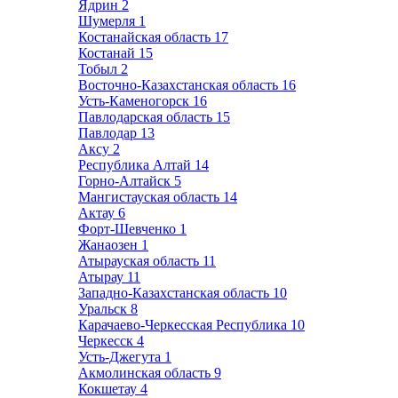
Ядрин
2
Шумерля
1
Костанайская область
17
Костанай
15
Тобыл
2
Восточно-Казахстанская область
16
Усть-Каменогорск
16
Павлодарская область
15
Павлодар
13
Аксу
2
Республика Алтай
14
Горно-Алтайск
5
Мангистауская область
14
Актау
6
Форт-Шевченко
1
Жанаозен
1
Атырауская область
11
Атырау
11
Западно-Казахстанская область
10
Уральск
8
Карачаево-Черкесская Республика
10
Черкесск
4
Усть-Джегута
1
Акмолинская область
9
Кокшетау
4