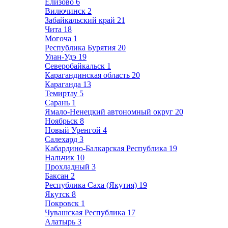
Елизово
6
Вилючинск
2
Забайкальский край
21
Чита
18
Могоча
1
Республика Бурятия
20
Улан-Удэ
19
Северобайкальск
1
Карагандинская область
20
Караганда
13
Темиртау
5
Сарань
1
Ямало-Ненецкий автономный округ
20
Ноябрьск
8
Новый Уренгой
4
Салехард
3
Кабардино-Балкарская Республика
19
Нальчик
10
Прохладный
3
Баксан
2
Республика Саха (Якутия)
19
Якутск
8
Покровск
1
Чувашская Республика
17
Алатырь
3