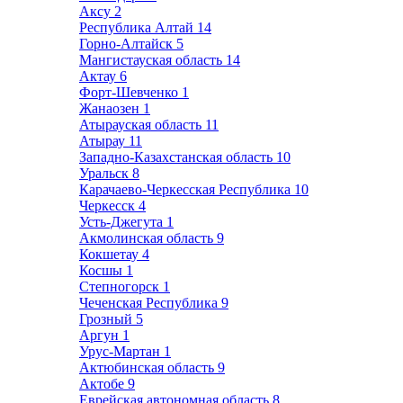
Аксу
2
Республика Алтай
14
Горно-Алтайск
5
Мангистауская область
14
Актау
6
Форт-Шевченко
1
Жанаозен
1
Атырауская область
11
Атырау
11
Западно-Казахстанская область
10
Уральск
8
Карачаево-Черкесская Республика
10
Черкесск
4
Усть-Джегута
1
Акмолинская область
9
Кокшетау
4
Косшы
1
Степногорск
1
Чеченская Республика
9
Грозный
5
Аргун
1
Урус-Мартан
1
Актюбинская область
9
Актобе
9
Еврейская автономная область
8