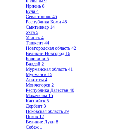
Бровары
9
Ирпень
8
Буча
4
Севастополь
45
Республика Коми
45
Сыктывкар
14
Ухта
5
Усинск
4
Ташкент
44
Новгородская область
42
Великий Новгород
16
Боровичи
5
Валдай
2
Мурманская область
41
Мурманск
15
Апатиты
4
Мончегорск
2
Республика Дагестан
40
Махачкала
15
Каспийск
5
Дербент
3
Псковская область
39
Псков
12
Великие Луки
8
Себеж
1