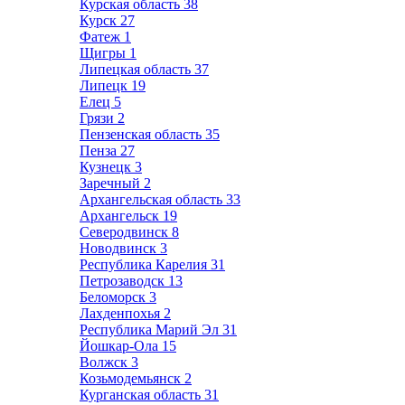
Курская область
38
Курск
27
Фатеж
1
Щигры
1
Липецкая область
37
Липецк
19
Елец
5
Грязи
2
Пензенская область
35
Пенза
27
Кузнецк
3
Заречный
2
Архангельская область
33
Архангельск
19
Северодвинск
8
Новодвинск
3
Республика Карелия
31
Петрозаводск
13
Беломорск
3
Лахденпохья
2
Республика Марий Эл
31
Йошкар-Ола
15
Волжск
3
Козьмодемьянск
2
Курганская область
31