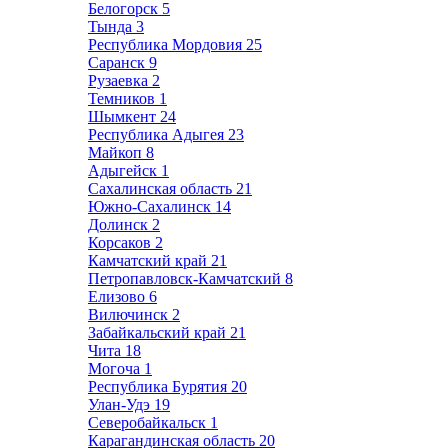
Белогорск
5
Тында
3
Республика Мордовия
25
Саранск
9
Рузаевка
2
Темников
1
Шымкент
24
Республика Адыгея
23
Майкоп
8
Адыгейск
1
Сахалинская область
21
Южно-Сахалинск
14
Долинск
2
Корсаков
2
Камчатский край
21
Петропавловск-Камчатский
8
Елизово
6
Вилючинск
2
Забайкальский край
21
Чита
18
Могоча
1
Республика Бурятия
20
Улан-Удэ
19
Северобайкальск
1
Карагандинская область
20