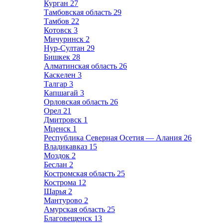
Курган
27
Тамбовская область
29
Тамбов
22
Котовск
3
Мичуринск
2
Нур-Султан
29
Бишкек
28
Алматинская область
26
Каскелен
3
Талгар
3
Капшагай
3
Орловская область
26
Орел
21
Дмитровск
1
Мценск
1
Республика Северная Осетия — Алания
26
Владикавказ
15
Моздок
2
Беслан
2
Костромская область
25
Кострома
12
Шарья
2
Мантурово
2
Амурская область
25
Благовещенск
13