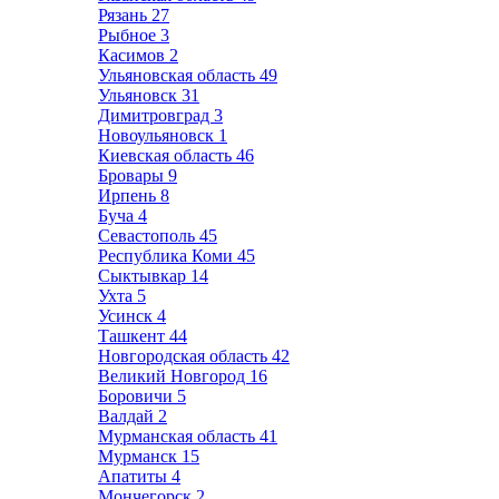
Рязань
27
Рыбное
3
Касимов
2
Ульяновская область
49
Ульяновск
31
Димитровград
3
Новоульяновск
1
Киевская область
46
Бровары
9
Ирпень
8
Буча
4
Севастополь
45
Республика Коми
45
Сыктывкар
14
Ухта
5
Усинск
4
Ташкент
44
Новгородская область
42
Великий Новгород
16
Боровичи
5
Валдай
2
Мурманская область
41
Мурманск
15
Апатиты
4
Мончегорск
2