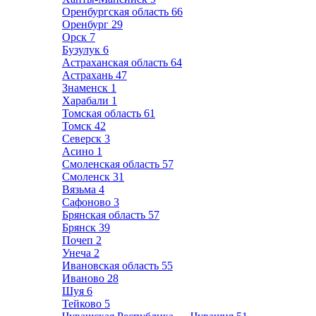
Оренбургская область
66
Оренбург
29
Орск
7
Бузулук
6
Астраханская область
64
Астрахань
47
Знаменск
1
Харабали
1
Томская область
61
Томск
42
Северск
3
Асино
1
Смоленская область
57
Смоленск
31
Вязьма
4
Сафоново
3
Брянская область
57
Брянск
39
Почеп
2
Унеча
2
Ивановская область
55
Иваново
28
Шуя
6
Тейково
5