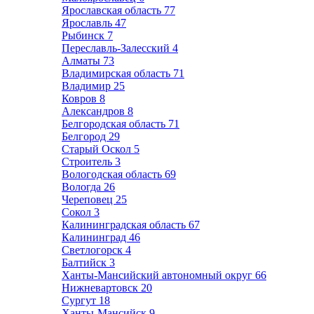
Ярославская область
77
Ярославль
47
Рыбинск
7
Переславль-Залесский
4
Алматы
73
Владимирская область
71
Владимир
25
Ковров
8
Александров
8
Белгородская область
71
Белгород
29
Старый Оскол
5
Строитель
3
Вологодская область
69
Вологда
26
Череповец
25
Сокол
3
Калининградская область
67
Калининград
46
Светлогорск
4
Балтийск
3
Ханты-Мансийский автономный округ
66
Нижневартовск
20
Сургут
18
Ханты-Мансийск
9