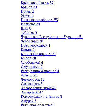
Брянская область
57
Брянск
39
Почеп
2
Унеча
2
Ивановская область
55
Иваново
28
Шуя
6
Тейково
5
Чувашская Республика — Чувашия
51
Чебоксары
28
Новочебоксарск
4
Канаш
2
Кировская область
51
Киров
30
Слободской
4
Омутнинск
2
Республика Хакасия
50
Абакан
25
Черногорск
12
Саяногорск
5
Хабаровский край
49
Хабаровск
37
Комсомольск-на-Амуре
8
Амурск
2
Рязанская область
49