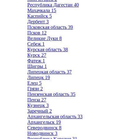
Республика Дагестан
40
Махачкала
15
Каспийск
5
Дербент
3
Псковская область
39
Псков
12
Великие Луки
8
Себеж
1
Курская область
38
Курск
27
Фатеж
1
Щигры
1
Липецкая область
37
Липецк
19
Елец
5
Грязи
2
Пензенская область
35
Пенза
27
Кузнецк
3
Заречный
2
Архангельская область
33
Архангельск
19
Северодвинск
8
Новодвинск
3
Республика Карелия
31