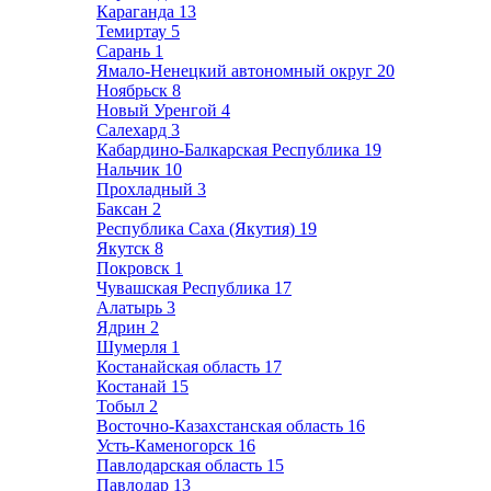
Караганда
13
Темиртау
5
Сарань
1
Ямало-Ненецкий автономный округ
20
Ноябрьск
8
Новый Уренгой
4
Салехард
3
Кабардино-Балкарская Республика
19
Нальчик
10
Прохладный
3
Баксан
2
Республика Саха (Якутия)
19
Якутск
8
Покровск
1
Чувашская Республика
17
Алатырь
3
Ядрин
2
Шумерля
1
Костанайская область
17
Костанай
15
Тобыл
2
Восточно-Казахстанская область
16
Усть-Каменогорск
16
Павлодарская область
15
Павлодар
13