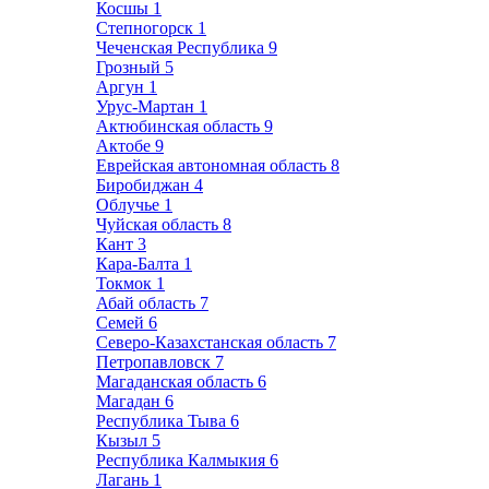
Косшы
1
Степногорск
1
Чеченская Республика
9
Грозный
5
Аргун
1
Урус-Мартан
1
Актюбинская область
9
Актобе
9
Еврейская автономная область
8
Биробиджан
4
Облучье
1
Чуйская область
8
Кант
3
Кара-Балта
1
Токмок
1
Абай область
7
Семей
6
Северо-Казахстанская область
7
Петропавловск
7
Магаданская область
6
Магадан
6
Республика Тыва
6
Кызыл
5
Республика Калмыкия
6
Лагань
1