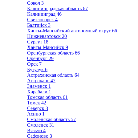
Сокол
3
Калининградская область
67
Калининград
46
Светлогорск
4
Балтийск
3
Ханты-Мансийский автономный округ
66
Нижневартовск
20
Сургут
18
Ханты-Мансийск
9
Оренбургская область
66
Оренбург
29
Орск
7
Бузулук
6
Астраханская область
64
Астрахань
47
Знаменск
1
Харабали
1
Томская область
61
Томск
42
Северск
3
Асино
1
Смоленская область
57
Смоленск
31
Вязьма
4
Сафоново
3