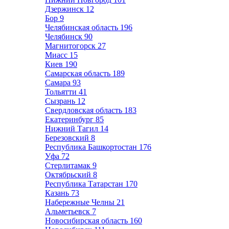
Дзержинск
12
Бор
9
Челябинская область
196
Челябинск
90
Магнитогорск
27
Миасс
15
Киев
190
Самарская область
189
Самара
93
Тольятти
41
Сызрань
12
Свердловская область
183
Екатеринбург
85
Нижний Тагил
14
Березовский
8
Республика Башкортостан
176
Уфа
72
Стерлитамак
9
Октябрьский
8
Республика Татарстан
170
Казань
73
Набережные Челны
21
Альметьевск
7
Новосибирская область
160