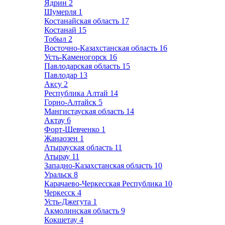
Ядрин
2
Шумерля
1
Костанайская область
17
Костанай
15
Тобыл
2
Восточно-Казахстанская область
16
Усть-Каменогорск
16
Павлодарская область
15
Павлодар
13
Аксу
2
Республика Алтай
14
Горно-Алтайск
5
Мангистауская область
14
Актау
6
Форт-Шевченко
1
Жанаозен
1
Атырауская область
11
Атырау
11
Западно-Казахстанская область
10
Уральск
8
Карачаево-Черкесская Республика
10
Черкесск
4
Усть-Джегута
1
Акмолинская область
9
Кокшетау
4