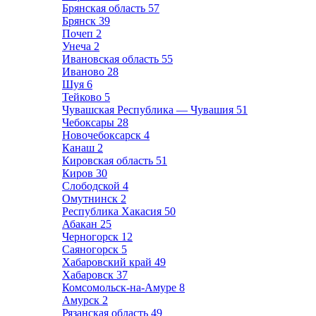
Брянская область
57
Брянск
39
Почеп
2
Унеча
2
Ивановская область
55
Иваново
28
Шуя
6
Тейково
5
Чувашская Республика — Чувашия
51
Чебоксары
28
Новочебоксарск
4
Канаш
2
Кировская область
51
Киров
30
Слободской
4
Омутнинск
2
Республика Хакасия
50
Абакан
25
Черногорск
12
Саяногорск
5
Хабаровский край
49
Хабаровск
37
Комсомольск-на-Амуре
8
Амурск
2
Рязанская область
49