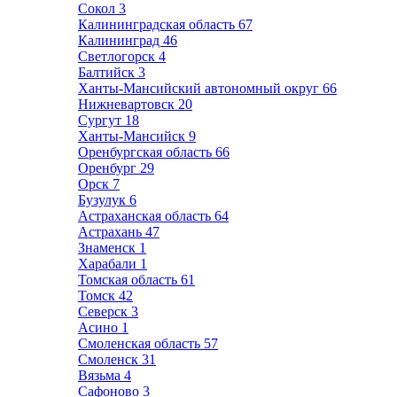
Сокол
3
Калининградская область
67
Калининград
46
Светлогорск
4
Балтийск
3
Ханты-Мансийский автономный округ
66
Нижневартовск
20
Сургут
18
Ханты-Мансийск
9
Оренбургская область
66
Оренбург
29
Орск
7
Бузулук
6
Астраханская область
64
Астрахань
47
Знаменск
1
Харабали
1
Томская область
61
Томск
42
Северск
3
Асино
1
Смоленская область
57
Смоленск
31
Вязьма
4
Сафоново
3