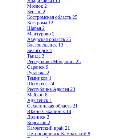
Владикавказ
15
Моздок
2
Беслан
2
Костромская область
25
Кострома
12
Шарья
2
Мантурово
2
Амурская область
25
Благовещенск
13
Белогорск
5
Тында
3
Республика Мордовия
25
Саранск
9
Рузаевка
2
Темников
1
Шымкент
24
Республика Адыгея
23
Майкоп
8
Адыгейск
1
Сахалинская область
21
Южно-Сахалинск
14
Долинск
2
Корсаков
2
Камчатский край
21
Петропавловск-Камчатский
8