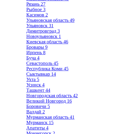
Рязань
27
Рыбное
3
Касимов
2
Ульяновская область
49
Ульяновск
31
Димитровград
3
Новоульяновск
1
Киевская область
46
Бровары
9
Ирпень
8
Буча
4
Севастополь
45
Республика Коми
45
Сыктывкар
14
Ухта
5
Усинск
4
Ташкент
44
Новгородская область
42
Великий Новгород
16
Боровичи
5
Валдай
2
Мурманская область
41
Мурманск
15
Апатиты
4
Мончегорск
2