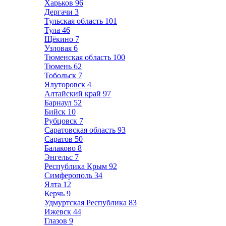
Харьков
96
Дергачи
3
Тульская область
101
Тула
46
Щёкино
7
Узловая
6
Тюменская область
100
Тюмень
62
Тобольск
7
Ялуторовск
4
Алтайский край
97
Барнаул
52
Бийск
10
Рубцовск
7
Саратовская область
93
Саратов
50
Балаково
8
Энгельс
7
Республика Крым
92
Симферополь
34
Ялта
12
Керчь
9
Удмуртская Республика
83
Ижевск
44
Глазов
9