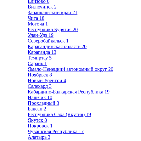
Елизово
6
Вилючинск
2
Забайкальский край
21
Чита
18
Могоча
1
Республика Бурятия
20
Улан-Удэ
19
Северобайкальск
1
Карагандинская область
20
Караганда
13
Темиртау
5
Сарань
1
Ямало-Ненецкий автономный округ
20
Ноябрьск
8
Новый Уренгой
4
Салехард
3
Кабардино-Балкарская Республика
19
Нальчик
10
Прохладный
3
Баксан
2
Республика Саха (Якутия)
19
Якутск
8
Покровск
1
Чувашская Республика
17
Алатырь
3