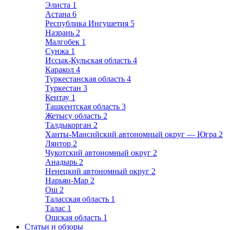
Элиста
1
Астана
6
Республика Ингушетия
5
Назрань
2
Малгобек
1
Сунжа
1
Иссык-Кульская область
4
Каракол
4
Туркестанская область
4
Туркестан
3
Кентау
1
Ташкентская область
3
Жетысу область
2
Талдыкорган
2
Ханты-Мансийский автономный округ — Югра
2
Лянтор
2
Чукотский автономный округ
2
Анадырь
2
Ненецкий автономный округ
2
Нарьян-Мар
2
Ош
2
Таласская область
1
Талас
1
Ошская область
1
Статьи и обзоры