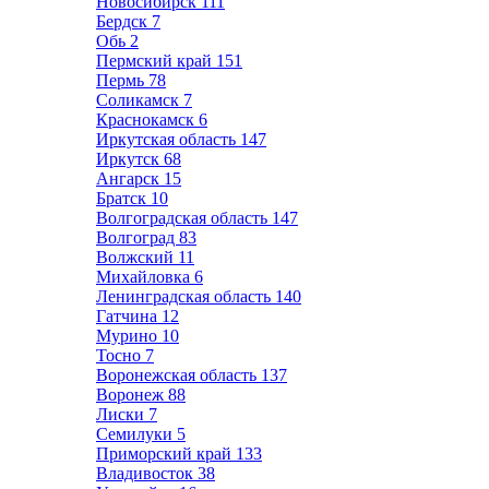
Новосибирск
111
Бердск
7
Обь
2
Пермский край
151
Пермь
78
Соликамск
7
Краснокамск
6
Иркутская область
147
Иркутск
68
Ангарск
15
Братск
10
Волгоградская область
147
Волгоград
83
Волжский
11
Михайловка
6
Ленинградская область
140
Гатчина
12
Мурино
10
Тосно
7
Воронежская область
137
Воронеж
88
Лиски
7
Семилуки
5
Приморский край
133
Владивосток
38