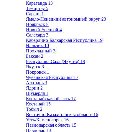
Караганда
13
Темиртау
5
Сарань
1
Ямало-Ненецкий автономный округ
20
Ноябрьск
8
Новый Уренгой
4
Салехард
3
Кабардино-Балкарская Республика
19
Нальчик
10
Прохладный
3
Баксан
2
Республика Саха (Якутия)
19
Якутск
8
Покровск
1
Чувашская Республика
17
Алатырь
3
Ядрин
2
Шумерля
1
Костанайская область
17
Костанай
15
Тобыл
2
Восточно-Казахстанская область
16
Усть-Каменогорск
16
Павлодарская область
15
Павлодар
13