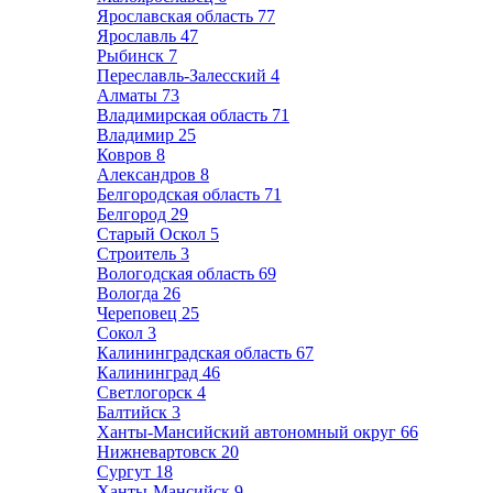
Ярославская область
77
Ярославль
47
Рыбинск
7
Переславль-Залесский
4
Алматы
73
Владимирская область
71
Владимир
25
Ковров
8
Александров
8
Белгородская область
71
Белгород
29
Старый Оскол
5
Строитель
3
Вологодская область
69
Вологда
26
Череповец
25
Сокол
3
Калининградская область
67
Калининград
46
Светлогорск
4
Балтийск
3
Ханты-Мансийский автономный округ
66
Нижневартовск
20
Сургут
18
Ханты-Мансийск
9