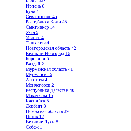
Бровары
9
Ирпень
8
Буча
4
Севастополь
45
Республика Коми
45
Сыктывкар
14
Ухта
5
Усинск
4
Ташкент
44
Новгородская область
42
Великий Новгород
16
Боровичи
5
Валдай
2
Мурманская область
41
Мурманск
15
Апатиты
4
Мончегорск
2
Республика Дагестан
40
Махачкала
15
Каспийск
5
Дербент
3
Псковская область
39
Псков
12
Великие Луки
8
Себеж
1