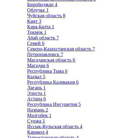
Биробиджан
4
Облучье
1
Чуйская область
8
Кант
3
Кара-Балта
1
Токмок
1
Абай область
7
Семей
6
Северо-Казахстанская область
7
Петропавловск
7
Магаданская область
6
Магадан
6
Республика Тыва
6
Кызыл
5
Республика Калмыкия
6
Лагань
1
Элиста
1
Астана
6
Республика Ингушетия
5
Назрань
2
Малгобек
1
Сунжа
1
Иссык-Кульская область
4
Каракол
4
Туркестанская область
4