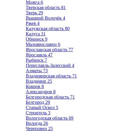
Можга
6
Тверская область
81
Тверь
29
Вышний Волочёк
4
Ржев
4
Калужская область
80
Калуга
31
Обнинск
9
Малоярославец
6
Ярославская область
77
Ярославль
47
Рыбинск
7
Переславль-Залесский
4
Алматы
73
Владимирская область
71
Владимир
25
Ковров
8
Александров
8
Белгородская область
71
Белгород
29
Старый Оскол
5
Строитель
3
Вологодская область
69
Вологда
26
Череповец
25