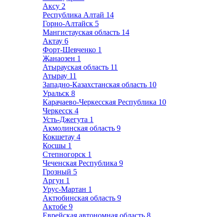
Аксу
2
Республика Алтай
14
Горно-Алтайск
5
Мангистауская область
14
Актау
6
Форт-Шевченко
1
Жанаозен
1
Атырауская область
11
Атырау
11
Западно-Казахстанская область
10
Уральск
8
Карачаево-Черкесская Республика
10
Черкесск
4
Усть-Джегута
1
Акмолинская область
9
Кокшетау
4
Косшы
1
Степногорск
1
Чеченская Республика
9
Грозный
5
Аргун
1
Урус-Мартан
1
Актюбинская область
9
Актобе
9
Еврейская автономная область
8