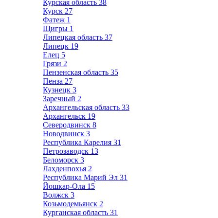
Курская область
38
Курск
27
Фатеж
1
Щигры
1
Липецкая область
37
Липецк
19
Елец
5
Грязи
2
Пензенская область
35
Пенза
27
Кузнецк
3
Заречный
2
Архангельская область
33
Архангельск
19
Северодвинск
8
Новодвинск
3
Республика Карелия
31
Петрозаводск
13
Беломорск
3
Лахденпохья
2
Республика Марий Эл
31
Йошкар-Ола
15
Волжск
3
Козьмодемьянск
2
Курганская область
31