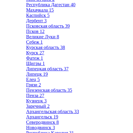
Республика Дагестан
40
Махачкала
15
Каспийск
5
Дербент
3
Псковская область
39
Псков
12
Великие Луки
8
Себеж
1
Курская область
38
Курск
27
Фатеж
1
Щигры
1
Липецкая область
37
Липецк
19
Елец
5
Грязи
2
Пензенская область
35
Пенза
27
Кузнецк
3
Заречный
2
Архангельская область
33
Архангельск
19
Северодвинск
8
Новодвинск
3
Республика Карелия
31