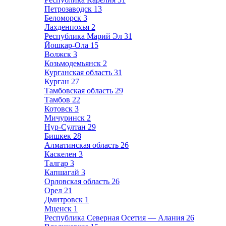
Петрозаводск
13
Беломорск
3
Лахденпохья
2
Республика Марий Эл
31
Йошкар-Ола
15
Волжск
3
Козьмодемьянск
2
Курганская область
31
Курган
27
Тамбовская область
29
Тамбов
22
Котовск
3
Мичуринск
2
Нур-Султан
29
Бишкек
28
Алматинская область
26
Каскелен
3
Талгар
3
Капшагай
3
Орловская область
26
Орел
21
Дмитровск
1
Мценск
1
Республика Северная Осетия — Алания
26