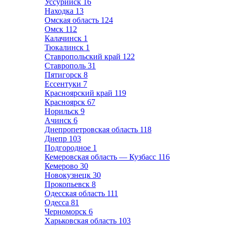
Уссурийск
16
Находка
13
Омская область
124
Омск
112
Калачинск
1
Тюкалинск
1
Ставропольский край
122
Ставрополь
31
Пятигорск
8
Ессентуки
7
Красноярский край
119
Красноярск
67
Норильск
9
Ачинск
6
Днепропетровская область
118
Днепр
103
Подгородное
1
Кемеровская область — Кузбасс
116
Кемерово
30
Новокузнецк
30
Прокопьевск
8
Одесская область
111
Одесса
81
Черноморск
6
Харьковская область
103