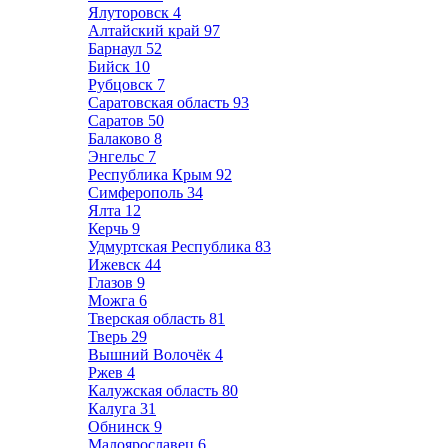
Ялуторовск
4
Алтайский край
97
Барнаул
52
Бийск
10
Рубцовск
7
Саратовская область
93
Саратов
50
Балаково
8
Энгельс
7
Республика Крым
92
Симферополь
34
Ялта
12
Керчь
9
Удмуртская Республика
83
Ижевск
44
Глазов
9
Можга
6
Тверская область
81
Тверь
29
Вышний Волочёк
4
Ржев
4
Калужская область
80
Калуга
31
Обнинск
9
Малоярославец
6