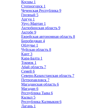
Косшы
1
Степногорск
1
Чеченская Республика
9
Грозный
5
Аргун
1
Урус-Мартан
1
Актюбинская область
9
Актобе
9
Еврейская автономная область
8
Биробиджан
4
Облучье
1
Чуйская область
8
Кант
3
Кара-Балта
1
Токмок
1
Абай область
7
Семей
6
Северо-Казахстанская область
7
Петропавловск
7
Магаданская область
6
Магадан
6
Республика Тыва
6
Кызыл
5
Республика Калмыкия
6
Лагань
1