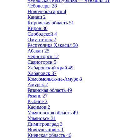
Чувашская Республика — Чувашия
51
Чебоксары
28
Новочебоксарск
4
Канаш
2
Кировская область
51
Киров
30
Слободской
4
Омутнинск
2
Республика Хакасия
50
Абакан
25
Черногорск
12
Саяногорск
5
Хабаровский край
49
Хабаровск
37
Комсомольск-на-Амуре
8
Амурск
2
Рязанская область
49
Рязань
27
Рыбное
3
Касимов
2
Ульяновская область
49
Ульяновск
31
Димитровград
3
Новоульяновск
1
Киевская область
46