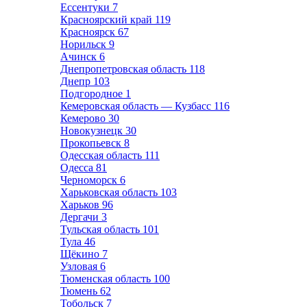
Ессентуки
7
Красноярский край
119
Красноярск
67
Норильск
9
Ачинск
6
Днепропетровская область
118
Днепр
103
Подгородное
1
Кемеровская область — Кузбасс
116
Кемерово
30
Новокузнецк
30
Прокопьевск
8
Одесская область
111
Одесса
81
Черноморск
6
Харьковская область
103
Харьков
96
Дергачи
3
Тульская область
101
Тула
46
Щёкино
7
Узловая
6
Тюменская область
100
Тюмень
62
Тобольск
7