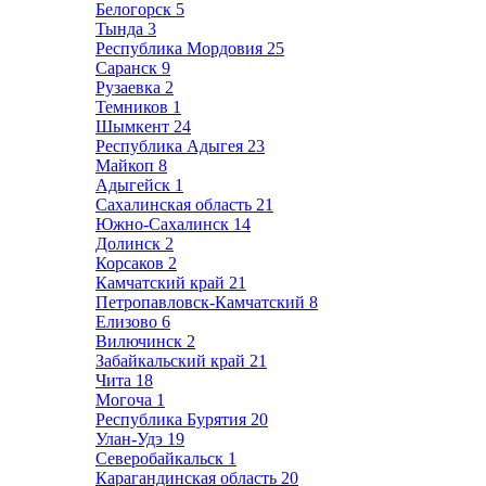
Белогорск
5
Тында
3
Республика Мордовия
25
Саранск
9
Рузаевка
2
Темников
1
Шымкент
24
Республика Адыгея
23
Майкоп
8
Адыгейск
1
Сахалинская область
21
Южно-Сахалинск
14
Долинск
2
Корсаков
2
Камчатский край
21
Петропавловск-Камчатский
8
Елизово
6
Вилючинск
2
Забайкальский край
21
Чита
18
Могоча
1
Республика Бурятия
20
Улан-Удэ
19
Северобайкальск
1
Карагандинская область
20