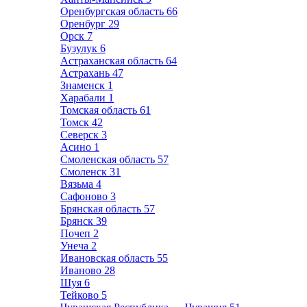
Оренбургская область
66
Оренбург
29
Орск
7
Бузулук
6
Астраханская область
64
Астрахань
47
Знаменск
1
Харабали
1
Томская область
61
Томск
42
Северск
3
Асино
1
Смоленская область
57
Смоленск
31
Вязьма
4
Сафоново
3
Брянская область
57
Брянск
39
Почеп
2
Унеча
2
Ивановская область
55
Иваново
28
Шуя
6
Тейково
5