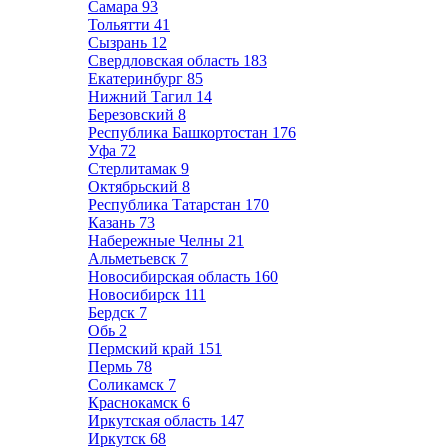
Самара
93
Тольятти
41
Сызрань
12
Свердловская область
183
Екатеринбург
85
Нижний Тагил
14
Березовский
8
Республика Башкортостан
176
Уфа
72
Стерлитамак
9
Октябрьский
8
Республика Татарстан
170
Казань
73
Набережные Челны
21
Альметьевск
7
Новосибирская область
160
Новосибирск
111
Бердск
7
Обь
2
Пермский край
151
Пермь
78
Соликамск
7
Краснокамск
6
Иркутская область
147
Иркутск
68