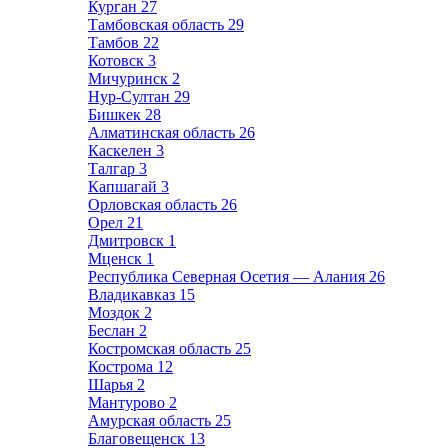
Курган
27
Тамбовская область
29
Тамбов
22
Котовск
3
Мичуринск
2
Нур-Султан
29
Бишкек
28
Алматинская область
26
Каскелен
3
Талгар
3
Капшагай
3
Орловская область
26
Орел
21
Дмитровск
1
Мценск
1
Республика Северная Осетия — Алания
26
Владикавказ
15
Моздок
2
Беслан
2
Костромская область
25
Кострома
12
Шарья
2
Мантурово
2
Амурская область
25
Благовещенск
13