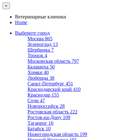
×
Ветеринарные клиники
Home
Выберите город
Москва
865
Зеленоград
13
Щербинка
7
Троицк
4
Московская область
797
Балашиха
50
Химки
40
Люберцы
38
Санкт-Петербург
451
Краснодарский край
410
Краснодар
155
Сочи
47
Новороссийск
28
Ростовская область
222
Ростов-на-Дону
109
Таганрог
16
Батайск
10
Нижегородская область
199
Нижний Новгород
101