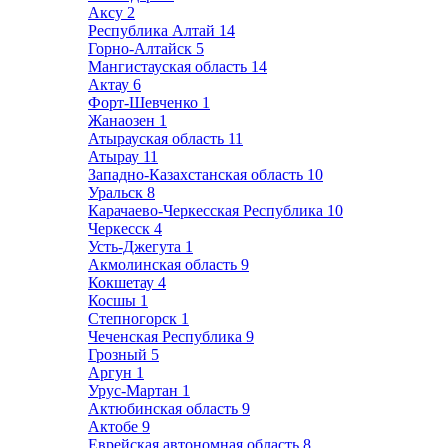
Аксу
2
Республика Алтай
14
Горно-Алтайск
5
Мангистауская область
14
Актау
6
Форт-Шевченко
1
Жанаозен
1
Атырауская область
11
Атырау
11
Западно-Казахстанская область
10
Уральск
8
Карачаево-Черкесская Республика
10
Черкесск
4
Усть-Джегута
1
Акмолинская область
9
Кокшетау
4
Косшы
1
Степногорск
1
Чеченская Республика
9
Грозный
5
Аргун
1
Урус-Мартан
1
Актюбинская область
9
Актобе
9
Еврейская автономная область
8