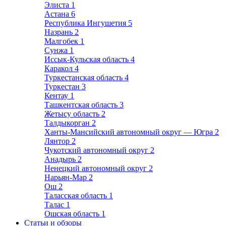
Элиста
1
Астана
6
Республика Ингушетия
5
Назрань
2
Малгобек
1
Сунжа
1
Иссык-Кульская область
4
Каракол
4
Туркестанская область
4
Туркестан
3
Кентау
1
Ташкентская область
3
Жетысу область
2
Талдыкорган
2
Ханты-Мансийский автономный округ — Югра
2
Лянтор
2
Чукотский автономный округ
2
Анадырь
2
Ненецкий автономный округ
2
Нарьян-Мар
2
Ош
2
Таласская область
1
Талас
1
Ошская область
1
Статьи и обзоры