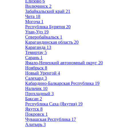
Елизово
6
Вилючинск
2
Забайкальский край
21
Чита
18
Могоча
1
Республика Бурятия
20
Улан-Удэ
19
Северобайкальск
1
Карагандинская область
20
Караганда
13
Темиртау
5
Сарань
1
Ямало-Ненецкий автономный округ
20
Ноябрьск
8
Новый Уренгой
4
Салехард
3
Кабардино-Балкарская Республика
19
Нальчик
10
Прохладный
3
Баксан
2
Республика Саха (Якутия)
19
Якутск
8
Покровск
1
Чувашская Республика
17
Алатырь
3