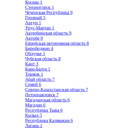
Косшы
1
Степногорск
1
Чеченская Республика
9
Грозный
5
Аргун
1
Урус-Мартан
1
Актюбинская область
9
Актобе
9
Еврейская автономная область
8
Биробиджан
4
Облучье
1
Чуйская область
8
Кант
3
Кара-Балта
1
Токмок
1
Абай область
7
Семей
6
Северо-Казахстанская область
7
Петропавловск
7
Магаданская область
6
Магадан
6
Республика Тыва
6
Кызыл
5
Республика Калмыкия
6
Лагань
1