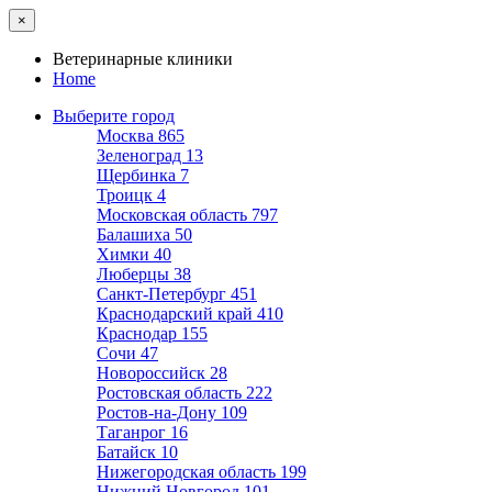
×
Ветеринарные клиники
Home
Выберите город
Москва
865
Зеленоград
13
Щербинка
7
Троицк
4
Московская область
797
Балашиха
50
Химки
40
Люберцы
38
Санкт-Петербург
451
Краснодарский край
410
Краснодар
155
Сочи
47
Новороссийск
28
Ростовская область
222
Ростов-на-Дону
109
Таганрог
16
Батайск
10
Нижегородская область
199
Нижний Новгород
101