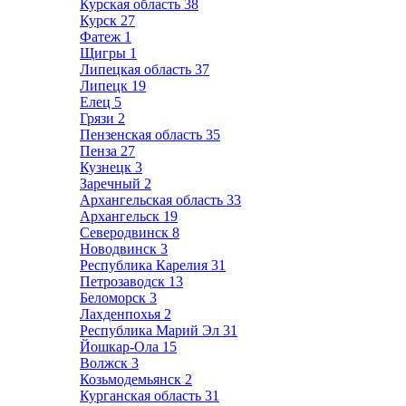
Курская область
38
Курск
27
Фатеж
1
Щигры
1
Липецкая область
37
Липецк
19
Елец
5
Грязи
2
Пензенская область
35
Пенза
27
Кузнецк
3
Заречный
2
Архангельская область
33
Архангельск
19
Северодвинск
8
Новодвинск
3
Республика Карелия
31
Петрозаводск
13
Беломорск
3
Лахденпохья
2
Республика Марий Эл
31
Йошкар-Ола
15
Волжск
3
Козьмодемьянск
2
Курганская область
31