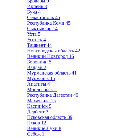
Бровары
9
Ирпень
8
Буча
4
Севастополь
45
Республика Коми
45
Сыктывкар
14
Ухта
5
Усинск
4
Ташкент
44
Новгородская область
42
Великий Новгород
16
Боровичи
5
Валдай
2
Мурманская область
41
Мурманск
15
Апатиты
4
Мончегорск
2
Республика Дагестан
40
Махачкала
15
Каспийск
5
Дербент
3
Псковская область
39
Псков
12
Великие Луки
8
Себеж
1