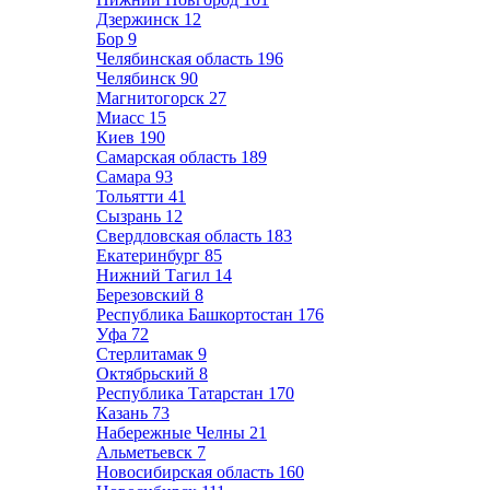
Дзержинск
12
Бор
9
Челябинская область
196
Челябинск
90
Магнитогорск
27
Миасс
15
Киев
190
Самарская область
189
Самара
93
Тольятти
41
Сызрань
12
Свердловская область
183
Екатеринбург
85
Нижний Тагил
14
Березовский
8
Республика Башкортостан
176
Уфа
72
Стерлитамак
9
Октябрьский
8
Республика Татарстан
170
Казань
73
Набережные Челны
21
Альметьевск
7
Новосибирская область
160