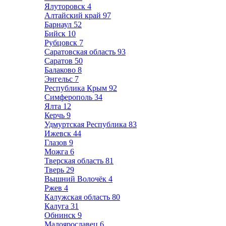
Ялуторовск
4
Алтайский край
97
Барнаул
52
Бийск
10
Рубцовск
7
Саратовская область
93
Саратов
50
Балаково
8
Энгельс
7
Республика Крым
92
Симферополь
34
Ялта
12
Керчь
9
Удмуртская Республика
83
Ижевск
44
Глазов
9
Можга
6
Тверская область
81
Тверь
29
Вышний Волочёк
4
Ржев
4
Калужская область
80
Калуга
31
Обнинск
9
Малоярославец
6