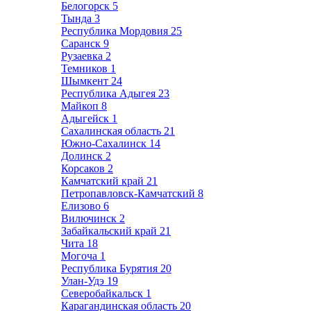
Белогорск
5
Тында
3
Республика Мордовия
25
Саранск
9
Рузаевка
2
Темников
1
Шымкент
24
Республика Адыгея
23
Майкоп
8
Адыгейск
1
Сахалинская область
21
Южно-Сахалинск
14
Долинск
2
Корсаков
2
Камчатский край
21
Петропавловск-Камчатский
8
Елизово
6
Вилючинск
2
Забайкальский край
21
Чита
18
Могоча
1
Республика Бурятия
20
Улан-Удэ
19
Северобайкальск
1
Карагандинская область
20