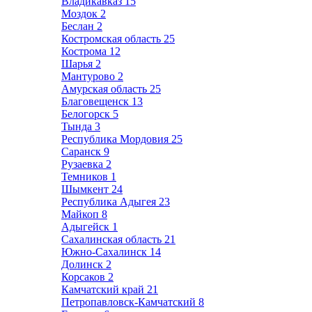
Владикавказ
15
Моздок
2
Беслан
2
Костромская область
25
Кострома
12
Шарья
2
Мантурово
2
Амурская область
25
Благовещенск
13
Белогорск
5
Тында
3
Республика Мордовия
25
Саранск
9
Рузаевка
2
Темников
1
Шымкент
24
Республика Адыгея
23
Майкоп
8
Адыгейск
1
Сахалинская область
21
Южно-Сахалинск
14
Долинск
2
Корсаков
2
Камчатский край
21
Петропавловск-Камчатский
8