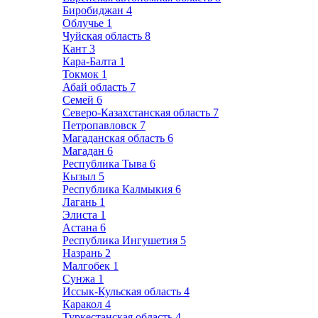
Биробиджан
4
Облучье
1
Чуйская область
8
Кант
3
Кара-Балта
1
Токмок
1
Абай область
7
Семей
6
Северо-Казахстанская область
7
Петропавловск
7
Магаданская область
6
Магадан
6
Республика Тыва
6
Кызыл
5
Республика Калмыкия
6
Лагань
1
Элиста
1
Астана
6
Республика Ингушетия
5
Назрань
2
Малгобек
1
Сунжа
1
Иссык-Кульская область
4
Каракол
4
Туркестанская область
4