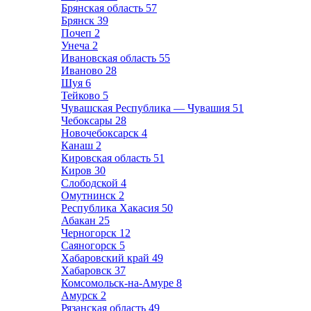
Брянская область
57
Брянск
39
Почеп
2
Унеча
2
Ивановская область
55
Иваново
28
Шуя
6
Тейково
5
Чувашская Республика — Чувашия
51
Чебоксары
28
Новочебоксарск
4
Канаш
2
Кировская область
51
Киров
30
Слободской
4
Омутнинск
2
Республика Хакасия
50
Абакан
25
Черногорск
12
Саяногорск
5
Хабаровский край
49
Хабаровск
37
Комсомольск-на-Амуре
8
Амурск
2
Рязанская область
49