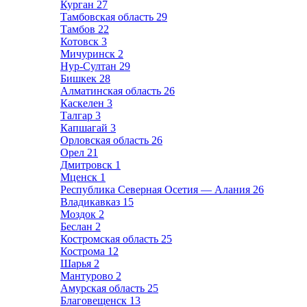
Курган
27
Тамбовская область
29
Тамбов
22
Котовск
3
Мичуринск
2
Нур-Султан
29
Бишкек
28
Алматинская область
26
Каскелен
3
Талгар
3
Капшагай
3
Орловская область
26
Орел
21
Дмитровск
1
Мценск
1
Республика Северная Осетия — Алания
26
Владикавказ
15
Моздок
2
Беслан
2
Костромская область
25
Кострома
12
Шарья
2
Мантурово
2
Амурская область
25
Благовещенск
13