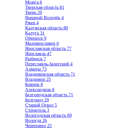
Можга
6
Тверская область
81
Тверь
29
Вышний Волочёк
4
Ржев
4
Калужская область
80
Калуга
31
Обнинск
9
Малоярославец
6
Ярославская область
77
Ярославль
47
Рыбинск
7
Переславль-Залесский
4
Алматы
73
Владимирская область
71
Владимир
25
Ковров
8
Александров
8
Белгородская область
71
Белгород
29
Старый Оскол
5
Строитель
3
Вологодская область
69
Вологда
26
Череповец
25