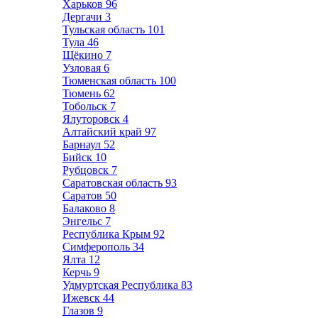
Харьков
96
Дергачи
3
Тульская область
101
Тула
46
Щёкино
7
Узловая
6
Тюменская область
100
Тюмень
62
Тобольск
7
Ялуторовск
4
Алтайский край
97
Барнаул
52
Бийск
10
Рубцовск
7
Саратовская область
93
Саратов
50
Балаково
8
Энгельс
7
Республика Крым
92
Симферополь
34
Ялта
12
Керчь
9
Удмуртская Республика
83
Ижевск
44
Глазов
9