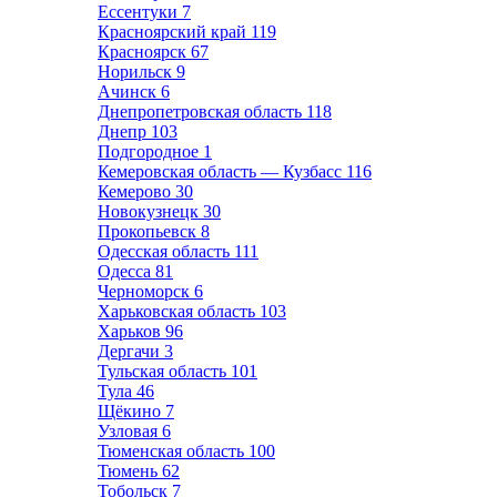
Ессентуки
7
Красноярский край
119
Красноярск
67
Норильск
9
Ачинск
6
Днепропетровская область
118
Днепр
103
Подгородное
1
Кемеровская область — Кузбасс
116
Кемерово
30
Новокузнецк
30
Прокопьевск
8
Одесская область
111
Одесса
81
Черноморск
6
Харьковская область
103
Харьков
96
Дергачи
3
Тульская область
101
Тула
46
Щёкино
7
Узловая
6
Тюменская область
100
Тюмень
62
Тобольск
7