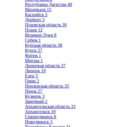
Республика Дагестан
40
Махачкала
15
Каспийск
5
Дербент
3
Псковская область
39
Псков
12
Великие Луки
8
Себеж
1
Курская область
38
Курск
27
Фатеж
1
Щигры
1
Липецкая область
37
Липецк
19
Елец
5
Грязи
2
Пензенская область
35
Пенза
27
Кузнецк
3
Заречный
2
Архангельская область
33
Архангельск
19
Северодвинск
8
Новодвинск
3
Республика Карелия
31