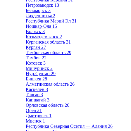
Петрозаводск
13
Беломорск
3
Лахденпохья
2
Республика Марий Эл
31
Йошкар-Ола
15
Волжск
3
Козьмодемьянск
2
Курганская область
31
Курган
27
Тамбовская область
29
Тамбов
22
Котовск
3
Мичуринск
2
Нур-Султан
29
Бишкек
28
Алматинская область
26
Каскелен
3
Талгар
3
Капшагай
3
Орловская область
26
Орел
21
Дмитровск
1
Мценск
1
Республика Северная Осетия — Алания
26