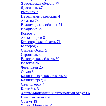
Ярославская область
77
Ярославль
47
Рыбинск
7
Переславль-Залесский
4
Алматы
73
Владимирская область
71
Владимир
25
Ковров
8
Александров
8
Белгородская область
71
Белгород
29
Старый Оскол
5
Строитель
3
Вологодская область
69
Вологда
26
Череповец
25
Сокол
3
Калининградская область
67
Калининград
46
Светлогорск
4
Балтийск
3
Ханты-Мансийский автономный округ
66
Нижневартовск
20
Сургут
18
Ханты-Мансийск
9