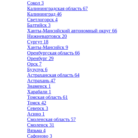
Сокол
3
Калининградская область
67
Калининград
46
Светлогорск
4
Балтийск
3
Ханты-Мансийский автономный округ
66
Нижневартовск
20
Сургут
18
Ханты-Мансийск
9
Оренбургская область
66
Оренбург
29
Орск
7
Бузулук
6
Астраханская область
64
Астрахань
47
Знаменск
1
Харабали
1
Томская область
61
Томск
42
Северск
3
Асино
1
Смоленская область
57
Смоленск
31
Вязьма
4
Сафоново
3