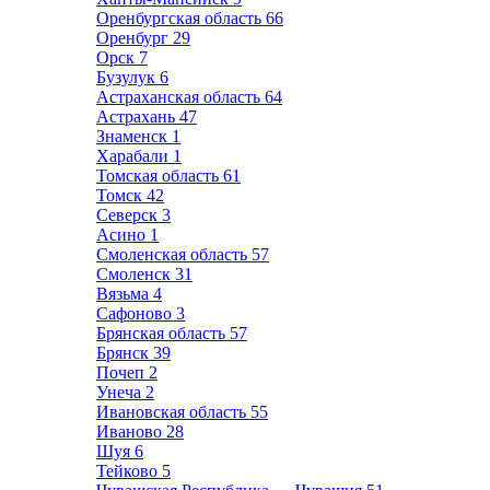
Оренбургская область
66
Оренбург
29
Орск
7
Бузулук
6
Астраханская область
64
Астрахань
47
Знаменск
1
Харабали
1
Томская область
61
Томск
42
Северск
3
Асино
1
Смоленская область
57
Смоленск
31
Вязьма
4
Сафоново
3
Брянская область
57
Брянск
39
Почеп
2
Унеча
2
Ивановская область
55
Иваново
28
Шуя
6
Тейково
5