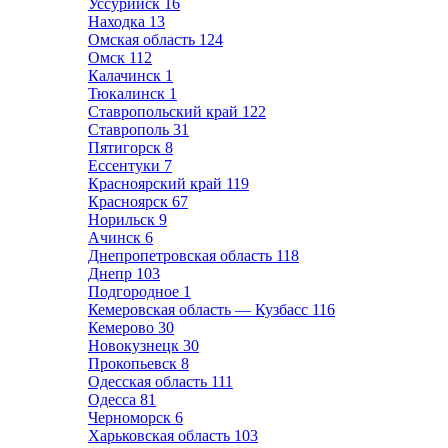
Уссурийск
16
Находка
13
Омская область
124
Омск
112
Калачинск
1
Тюкалинск
1
Ставропольский край
122
Ставрополь
31
Пятигорск
8
Ессентуки
7
Красноярский край
119
Красноярск
67
Норильск
9
Ачинск
6
Днепропетровская область
118
Днепр
103
Подгородное
1
Кемеровская область — Кузбасс
116
Кемерово
30
Новокузнецк
30
Прокопьевск
8
Одесская область
111
Одесса
81
Черноморск
6
Харьковская область
103