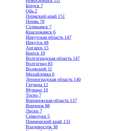
Новосибирск
111
Бердск
7
Обь
2
Пермский край
151
Пермь
78
Соликамск
7
Краснокамск
6
Иркутская область
147
Иркутск
68
Ангарск
15
Братск
10
Волгоградская область
147
Волгоград
83
Волжский
11
Михайловка
6
Ленинградская область
140
Гатчина
12
Мурино
10
Тосно
7
Воронежская область
137
Воронеж
88
Лиски
7
Семилуки
5
Приморский край
133
Владивосток
38