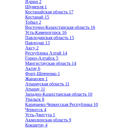
Ядрин
2
Шумерля
1
Костанайская область
17
Костанай
15
Тобыл
2
Восточно-Казахстанская область
16
Усть-Каменогорск
16
Павлодарская область
15
Павлодар
13
Аксу
2
Республика Алтай
14
Горно-Алтайск
5
Мангистауская область
14
Актау
6
Форт-Шевченко
1
Жанаозен
1
Атырауская область
11
Атырау
11
Западно-Казахстанская область
10
Уральск
8
Карачаево-Черкесская Республика
10
Черкесск
4
Усть-Джегута
1
Акмолинская область
9
Кокшетау
4