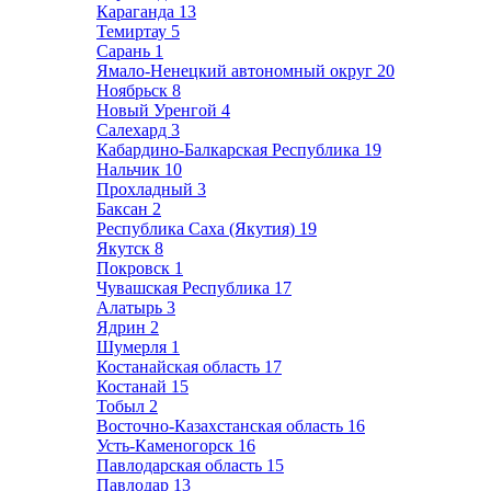
Караганда
13
Темиртау
5
Сарань
1
Ямало-Ненецкий автономный округ
20
Ноябрьск
8
Новый Уренгой
4
Салехард
3
Кабардино-Балкарская Республика
19
Нальчик
10
Прохладный
3
Баксан
2
Республика Саха (Якутия)
19
Якутск
8
Покровск
1
Чувашская Республика
17
Алатырь
3
Ядрин
2
Шумерля
1
Костанайская область
17
Костанай
15
Тобыл
2
Восточно-Казахстанская область
16
Усть-Каменогорск
16
Павлодарская область
15
Павлодар
13