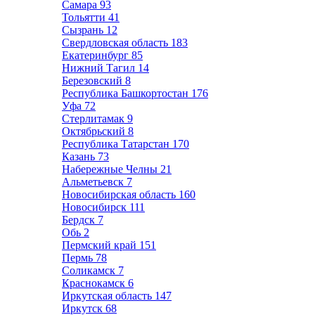
Самара
93
Тольятти
41
Сызрань
12
Свердловская область
183
Екатеринбург
85
Нижний Тагил
14
Березовский
8
Республика Башкортостан
176
Уфа
72
Стерлитамак
9
Октябрьский
8
Республика Татарстан
170
Казань
73
Набережные Челны
21
Альметьевск
7
Новосибирская область
160
Новосибирск
111
Бердск
7
Обь
2
Пермский край
151
Пермь
78
Соликамск
7
Краснокамск
6
Иркутская область
147
Иркутск
68