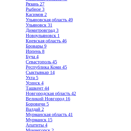
Рязань
27
Рыбное
3
Касимов
2
Ульяновская область
49
Ульяновск
31
Димитровград
3
Новоульяновск
1
Киевская область
46
Бровары
9
Ирпень
8
Буча
4
Севастополь
45
Республика Коми
45
Сыктывкар
14
Ухта
5
Усинск
4
Ташкент
44
Новгородская область
42
Великий Новгород
16
Боровичи
5
Валдай
2
Мурманская область
41
Мурманск
15
Апатиты
4
Мончегорск
2