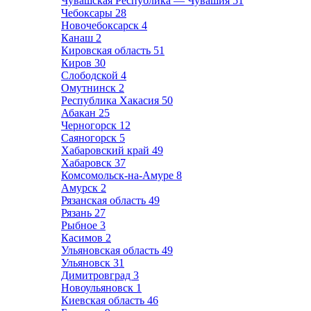
Чувашская Республика — Чувашия
51
Чебоксары
28
Новочебоксарск
4
Канаш
2
Кировская область
51
Киров
30
Слободской
4
Омутнинск
2
Республика Хакасия
50
Абакан
25
Черногорск
12
Саяногорск
5
Хабаровский край
49
Хабаровск
37
Комсомольск-на-Амуре
8
Амурск
2
Рязанская область
49
Рязань
27
Рыбное
3
Касимов
2
Ульяновская область
49
Ульяновск
31
Димитровград
3
Новоульяновск
1
Киевская область
46