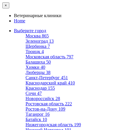
×
Ветеринарные клиники
Home
Выберите город
Москва
865
Зеленоград
13
Щербинка
7
Троицк
4
Московская область
797
Балашиха
50
Химки
40
Люберцы
38
Санкт-Петербург
451
Краснодарский край
410
Краснодар
155
Сочи
47
Новороссийск
28
Ростовская область
222
Ростов-на-Дону
109
Таганрог
16
Батайск
10
Нижегородская область
199
Нижний Новгород
101