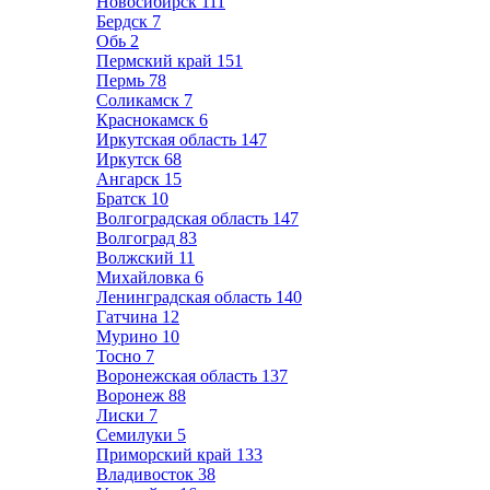
Новосибирск
111
Бердск
7
Обь
2
Пермский край
151
Пермь
78
Соликамск
7
Краснокамск
6
Иркутская область
147
Иркутск
68
Ангарск
15
Братск
10
Волгоградская область
147
Волгоград
83
Волжский
11
Михайловка
6
Ленинградская область
140
Гатчина
12
Мурино
10
Тосно
7
Воронежская область
137
Воронеж
88
Лиски
7
Семилуки
5
Приморский край
133
Владивосток
38