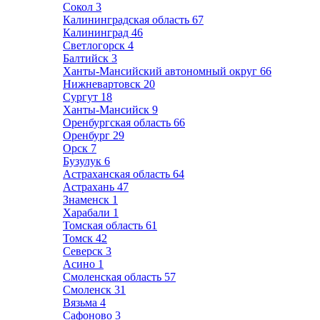
Сокол
3
Калининградская область
67
Калининград
46
Светлогорск
4
Балтийск
3
Ханты-Мансийский автономный округ
66
Нижневартовск
20
Сургут
18
Ханты-Мансийск
9
Оренбургская область
66
Оренбург
29
Орск
7
Бузулук
6
Астраханская область
64
Астрахань
47
Знаменск
1
Харабали
1
Томская область
61
Томск
42
Северск
3
Асино
1
Смоленская область
57
Смоленск
31
Вязьма
4
Сафоново
3