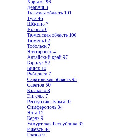
Харьков
96
Дергачи
3
Тульская область
101
Тула
46
Щёкино
7
Узловая
6
Тюменская область
100
Тюмень
62
Тобольск
7
Ялуторовск
4
Алтайский край
97
Барнаул
52
Бийск
10
Рубцовск
7
Саратовская область
93
Саратов
50
Балаково
8
Энгельс
7
Республика Крым
92
Симферополь
34
Ялта
12
Керчь
9
Удмуртская Республика
83
Ижевск
44
Глазов
9