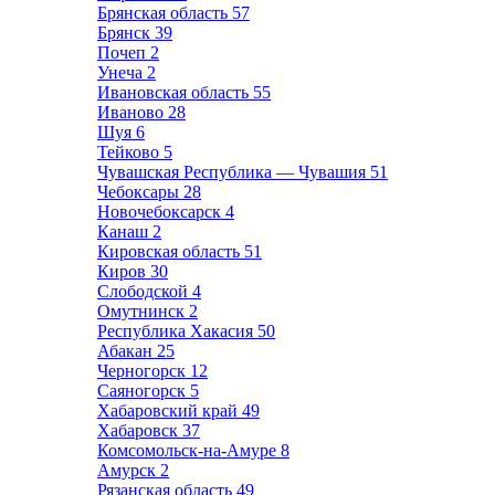
Брянская область
57
Брянск
39
Почеп
2
Унеча
2
Ивановская область
55
Иваново
28
Шуя
6
Тейково
5
Чувашская Республика — Чувашия
51
Чебоксары
28
Новочебоксарск
4
Канаш
2
Кировская область
51
Киров
30
Слободской
4
Омутнинск
2
Республика Хакасия
50
Абакан
25
Черногорск
12
Саяногорск
5
Хабаровский край
49
Хабаровск
37
Комсомольск-на-Амуре
8
Амурск
2
Рязанская область
49