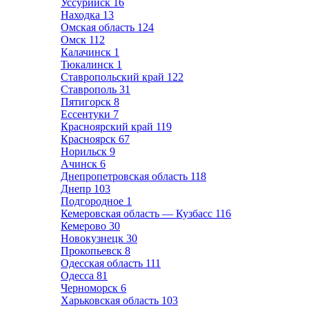
Уссурийск
16
Находка
13
Омская область
124
Омск
112
Калачинск
1
Тюкалинск
1
Ставропольский край
122
Ставрополь
31
Пятигорск
8
Ессентуки
7
Красноярский край
119
Красноярск
67
Норильск
9
Ачинск
6
Днепропетровская область
118
Днепр
103
Подгородное
1
Кемеровская область — Кузбасс
116
Кемерово
30
Новокузнецк
30
Прокопьевск
8
Одесская область
111
Одесса
81
Черноморск
6
Харьковская область
103