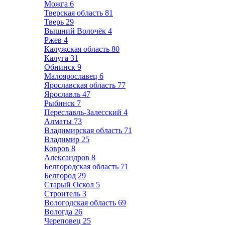
Можга
6
Тверская область
81
Тверь
29
Вышний Волочёк
4
Ржев
4
Калужская область
80
Калуга
31
Обнинск
9
Малоярославец
6
Ярославская область
77
Ярославль
47
Рыбинск
7
Переславль-Залесский
4
Алматы
73
Владимирская область
71
Владимир
25
Ковров
8
Александров
8
Белгородская область
71
Белгород
29
Старый Оскол
5
Строитель
3
Вологодская область
69
Вологда
26
Череповец
25