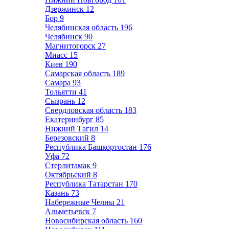
Дзержинск
12
Бор
9
Челябинская область
196
Челябинск
90
Магнитогорск
27
Миасс
15
Киев
190
Самарская область
189
Самара
93
Тольятти
41
Сызрань
12
Свердловская область
183
Екатеринбург
85
Нижний Тагил
14
Березовский
8
Республика Башкортостан
176
Уфа
72
Стерлитамак
9
Октябрьский
8
Республика Татарстан
170
Казань
73
Набережные Челны
21
Альметьевск
7
Новосибирская область
160