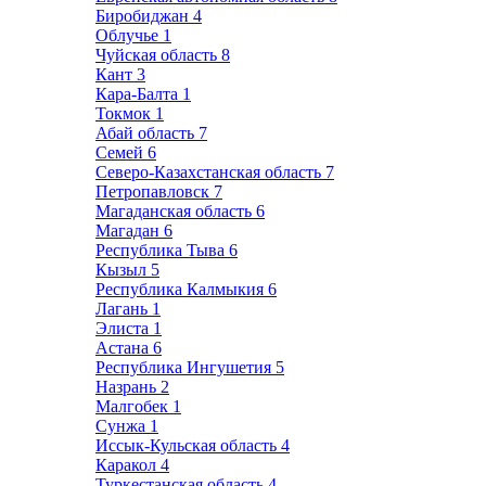
Биробиджан
4
Облучье
1
Чуйская область
8
Кант
3
Кара-Балта
1
Токмок
1
Абай область
7
Семей
6
Северо-Казахстанская область
7
Петропавловск
7
Магаданская область
6
Магадан
6
Республика Тыва
6
Кызыл
5
Республика Калмыкия
6
Лагань
1
Элиста
1
Астана
6
Республика Ингушетия
5
Назрань
2
Малгобек
1
Сунжа
1
Иссык-Кульская область
4
Каракол
4
Туркестанская область
4