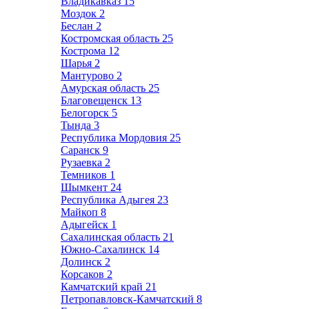
Владикавказ
15
Моздок
2
Беслан
2
Костромская область
25
Кострома
12
Шарья
2
Мантурово
2
Амурская область
25
Благовещенск
13
Белогорск
5
Тында
3
Республика Мордовия
25
Саранск
9
Рузаевка
2
Темников
1
Шымкент
24
Республика Адыгея
23
Майкоп
8
Адыгейск
1
Сахалинская область
21
Южно-Сахалинск
14
Долинск
2
Корсаков
2
Камчатский край
21
Петропавловск-Камчатский
8