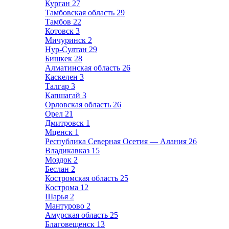
Курган
27
Тамбовская область
29
Тамбов
22
Котовск
3
Мичуринск
2
Нур-Султан
29
Бишкек
28
Алматинская область
26
Каскелен
3
Талгар
3
Капшагай
3
Орловская область
26
Орел
21
Дмитровск
1
Мценск
1
Республика Северная Осетия — Алания
26
Владикавказ
15
Моздок
2
Беслан
2
Костромская область
25
Кострома
12
Шарья
2
Мантурово
2
Амурская область
25
Благовещенск
13