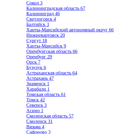
Сокол
3
Калининградская область
67
Калининград
46
Светлогорск
4
Балтийск
3
Ханты-Мансийский автономный округ
66
Нижневартовск
20
Сургут
18
Ханты-Мансийск
9
Оренбургская область
66
Оренбург
29
Орск
7
Бузулук
6
Астраханская область
64
Астрахань
47
Знаменск
1
Харабали
1
Томская область
61
Томск
42
Северск
3
Асино
1
Смоленская область
57
Смоленск
31
Вязьма
4
Сафоново
3