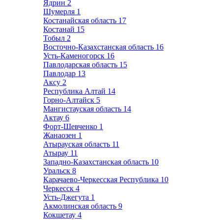
Ядрин
2
Шумерля
1
Костанайская область
17
Костанай
15
Тобыл
2
Восточно-Казахстанская область
16
Усть-Каменогорск
16
Павлодарская область
15
Павлодар
13
Аксу
2
Республика Алтай
14
Горно-Алтайск
5
Мангистауская область
14
Актау
6
Форт-Шевченко
1
Жанаозен
1
Атырауская область
11
Атырау
11
Западно-Казахстанская область
10
Уральск
8
Карачаево-Черкесская Республика
10
Черкесск
4
Усть-Джегута
1
Акмолинская область
9
Кокшетау
4