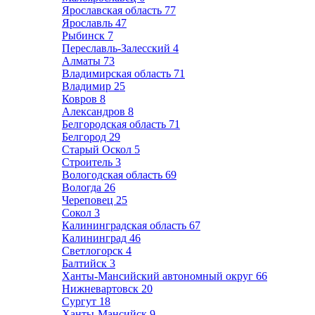
Ярославская область
77
Ярославль
47
Рыбинск
7
Переславль-Залесский
4
Алматы
73
Владимирская область
71
Владимир
25
Ковров
8
Александров
8
Белгородская область
71
Белгород
29
Старый Оскол
5
Строитель
3
Вологодская область
69
Вологда
26
Череповец
25
Сокол
3
Калининградская область
67
Калининград
46
Светлогорск
4
Балтийск
3
Ханты-Мансийский автономный округ
66
Нижневартовск
20
Сургут
18
Ханты-Мансийск
9