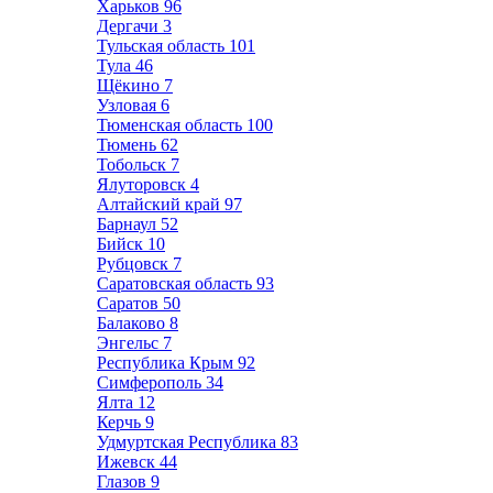
Харьков
96
Дергачи
3
Тульская область
101
Тула
46
Щёкино
7
Узловая
6
Тюменская область
100
Тюмень
62
Тобольск
7
Ялуторовск
4
Алтайский край
97
Барнаул
52
Бийск
10
Рубцовск
7
Саратовская область
93
Саратов
50
Балаково
8
Энгельс
7
Республика Крым
92
Симферополь
34
Ялта
12
Керчь
9
Удмуртская Республика
83
Ижевск
44
Глазов
9