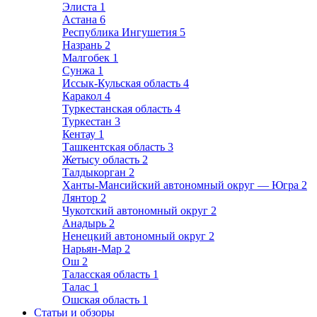
Элиста
1
Астана
6
Республика Ингушетия
5
Назрань
2
Малгобек
1
Сунжа
1
Иссык-Кульская область
4
Каракол
4
Туркестанская область
4
Туркестан
3
Кентау
1
Ташкентская область
3
Жетысу область
2
Талдыкорган
2
Ханты-Мансийский автономный округ — Югра
2
Лянтор
2
Чукотский автономный округ
2
Анадырь
2
Ненецкий автономный округ
2
Нарьян-Мар
2
Ош
2
Таласская область
1
Талас
1
Ошская область
1
Статьи и обзоры