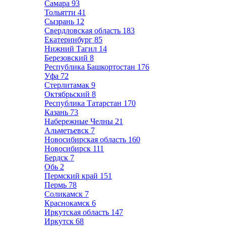
Самара
93
Тольятти
41
Сызрань
12
Свердловская область
183
Екатеринбург
85
Нижний Тагил
14
Березовский
8
Республика Башкортостан
176
Уфа
72
Стерлитамак
9
Октябрьский
8
Республика Татарстан
170
Казань
73
Набережные Челны
21
Альметьевск
7
Новосибирская область
160
Новосибирск
111
Бердск
7
Обь
2
Пермский край
151
Пермь
78
Соликамск
7
Краснокамск
6
Иркутская область
147
Иркутск
68