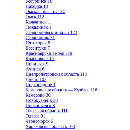
Уссурийск
16
Находка
13
Омская область
124
Омск
112
Калачинск
1
Тюкалинск
1
Ставропольский край
122
Ставрополь
31
Пятигорск
8
Ессентуки
7
Красноярский край
119
Красноярск
67
Норильск
9
Ачинск
6
Днепропетровская область
118
Днепр
103
Подгородное
1
Кемеровская область — Кузбасс
116
Кемерово
30
Новокузнецк
30
Прокопьевск
8
Одесская область
111
Одесса
81
Черноморск
6
Харьковская область
103