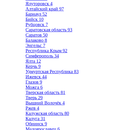
Ялуторовск
4
Алтайский край
97
Барнаул
52
Бийск
10
Рубцовск
7
Саратовская область
93
Саратов
50
Балаково
8
Энгельс
7
Республика Крым
92
Симферополь
34
Ялта
12
Керчь
9
Удмуртская Республика
83
Ижевск
44
Глазов
9
Можга
6
Тверская область
81
Тверь
29
Вышний Волочёк
4
Ржев
4
Калужская область
80
Калуга
31
Обнинск
9
Малоярославец
6