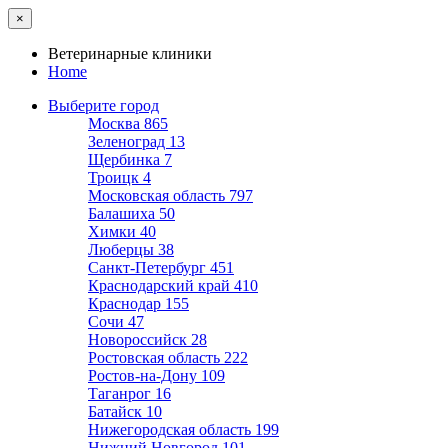
×
Ветеринарные клиники
Home
Выберите город
Москва
865
Зеленоград
13
Щербинка
7
Троицк
4
Московская область
797
Балашиха
50
Химки
40
Люберцы
38
Санкт-Петербург
451
Краснодарский край
410
Краснодар
155
Сочи
47
Новороссийск
28
Ростовская область
222
Ростов-на-Дону
109
Таганрог
16
Батайск
10
Нижегородская область
199
Нижний Новгород
101