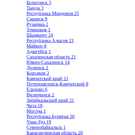
Белогорск
5
Тында
3
Республика Мордовия
25
Саранск
9
Рузаевка
2
Темников
1
Шымкент
24
Республика Адыгея
23
Майкоп
8
Адыгейск
1
Сахалинская область
21
Южно-Сахалинск
14
Долинск
2
Корсаков
2
Камчатский край
21
Петропавловск-Камчатский
8
Елизово
6
Вилючинск
2
Забайкальский край
21
Чита
18
Могоча
1
Республика Бурятия
20
Улан-Удэ
19
Северобайкальск
1
Карагандинская область
20