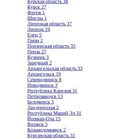
Курская область
38
Курск
27
Фатеж
1
Щигры
1
Липецкая область
37
Липецк
19
Елец
5
Грязи
2
Пензенская область
35
Пенза
27
Кузнецк
3
Заречный
2
Архангельская область
33
Архангельск
19
Северодвинск
8
Новодвинск
3
Республика Карелия
31
Петрозаводск
13
Беломорск
3
Лахденпохья
2
Республика Марий Эл
31
Йошкар-Ола
15
Волжск
3
Козьмодемьянск
2
Курганская область
31