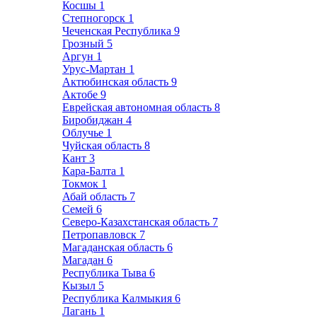
Косшы
1
Степногорск
1
Чеченская Республика
9
Грозный
5
Аргун
1
Урус-Мартан
1
Актюбинская область
9
Актобе
9
Еврейская автономная область
8
Биробиджан
4
Облучье
1
Чуйская область
8
Кант
3
Кара-Балта
1
Токмок
1
Абай область
7
Семей
6
Северо-Казахстанская область
7
Петропавловск
7
Магаданская область
6
Магадан
6
Республика Тыва
6
Кызыл
5
Республика Калмыкия
6
Лагань
1