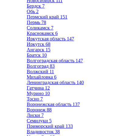
Новосибирск
111
Бердск
7
Обь
2
Пермский край
151
Пермь
78
Соликамск
7
Краснокамск
6
Иркутская область
147
Иркутск
68
Ангарск
15
Братск
10
Волгоградская область
147
Волгоград
83
Волжский
11
Михайловка
6
Ленинградская область
140
Гатчина
12
Мурино
10
Тосно
7
Воронежская область
137
Воронеж
88
Лиски
7
Семилуки
5
Приморский край
133
Владивосток
38