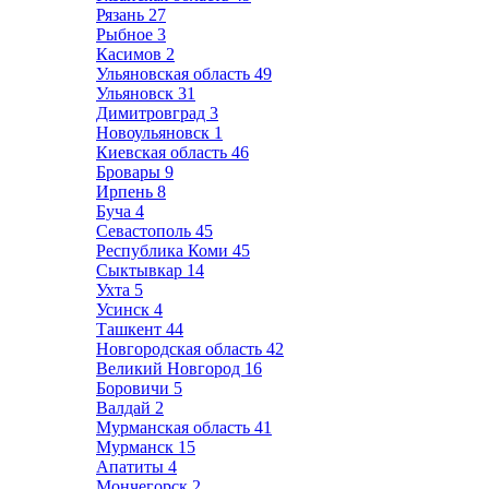
Рязань
27
Рыбное
3
Касимов
2
Ульяновская область
49
Ульяновск
31
Димитровград
3
Новоульяновск
1
Киевская область
46
Бровары
9
Ирпень
8
Буча
4
Севастополь
45
Республика Коми
45
Сыктывкар
14
Ухта
5
Усинск
4
Ташкент
44
Новгородская область
42
Великий Новгород
16
Боровичи
5
Валдай
2
Мурманская область
41
Мурманск
15
Апатиты
4
Мончегорск
2