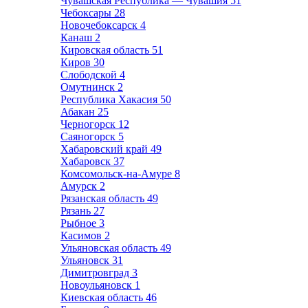
Чувашская Республика — Чувашия
51
Чебоксары
28
Новочебоксарск
4
Канаш
2
Кировская область
51
Киров
30
Слободской
4
Омутнинск
2
Республика Хакасия
50
Абакан
25
Черногорск
12
Саяногорск
5
Хабаровский край
49
Хабаровск
37
Комсомольск-на-Амуре
8
Амурск
2
Рязанская область
49
Рязань
27
Рыбное
3
Касимов
2
Ульяновская область
49
Ульяновск
31
Димитровград
3
Новоульяновск
1
Киевская область
46