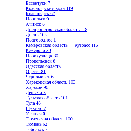
Ессентуки
7
Красноярский край
119
Красноярск
67
Норильск
9
Ачинск
6
Днепропетровская область
118
Днепр
103
Подгородное
1
Кемеровская область — Кузбасс
116
Кемерово
30
Новокузнецк
30
Прокопьевск
8
Одесская область
111
Одесса
81
Черноморск
6
Харьковская область
103
Харьков
96
Дергачи
3
Тульская область
101
Тула
46
Щёкино
7
Узловая
6
Тюменская область
100
Тюмень
62
Тобольск
7