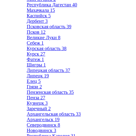
Республика Дагестан
40
Махачкала
15
Каспийск
5
Дербент
3
Псковская область
39
Псков
12
Великие Луки
8
Себеж
1
Курская область
38
Курск
27
Фатеж
1
Щигры
1
Липецкая область
37
Липецк
19
Елец
5
Грязи
2
Пензенская область
35
Пенза
27
Кузнецк
3
Заречный
2
Архангельская область
33
Архангельск
19
Северодвинск
8
Новодвинск
3
Республика Карелия
31