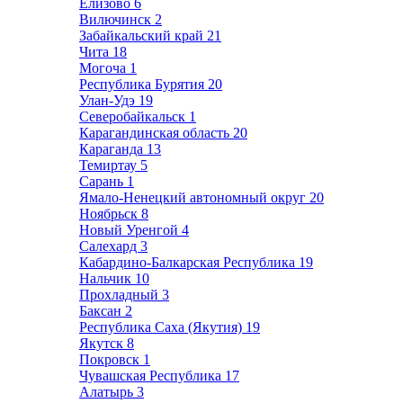
Елизово
6
Вилючинск
2
Забайкальский край
21
Чита
18
Могоча
1
Республика Бурятия
20
Улан-Удэ
19
Северобайкальск
1
Карагандинская область
20
Караганда
13
Темиртау
5
Сарань
1
Ямало-Ненецкий автономный округ
20
Ноябрьск
8
Новый Уренгой
4
Салехард
3
Кабардино-Балкарская Республика
19
Нальчик
10
Прохладный
3
Баксан
2
Республика Саха (Якутия)
19
Якутск
8
Покровск
1
Чувашская Республика
17
Алатырь
3