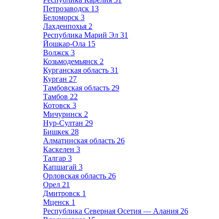
Петрозаводск
13
Беломорск
3
Лахденпохья
2
Республика Марий Эл
31
Йошкар-Ола
15
Волжск
3
Козьмодемьянск
2
Курганская область
31
Курган
27
Тамбовская область
29
Тамбов
22
Котовск
3
Мичуринск
2
Нур-Султан
29
Бишкек
28
Алматинская область
26
Каскелен
3
Талгар
3
Капшагай
3
Орловская область
26
Орел
21
Дмитровск
1
Мценск
1
Республика Северная Осетия — Алания
26