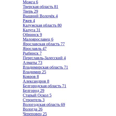
Можга
6
Тверская область
81
Тверь
29
Вышний Волочёк
4
Ржев
4
Калужская область
80
Калуга
31
Обнинск
9
Малоярославец
6
Ярославская область
77
Ярославль
47
Рыбинск
7
Переславль-Залесский
4
Алматы
73
Владимирская область
71
Владимир
25
Ковров
8
Александров
8
Белгородская область
71
Белгород
29
Старый Оскол
5
Строитель
3
Вологодская область
69
Вологда
26
Череповец
25