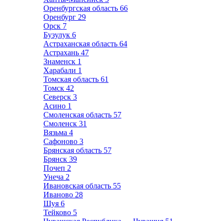
Оренбургская область
66
Оренбург
29
Орск
7
Бузулук
6
Астраханская область
64
Астрахань
47
Знаменск
1
Харабали
1
Томская область
61
Томск
42
Северск
3
Асино
1
Смоленская область
57
Смоленск
31
Вязьма
4
Сафоново
3
Брянская область
57
Брянск
39
Почеп
2
Унеча
2
Ивановская область
55
Иваново
28
Шуя
6
Тейково
5