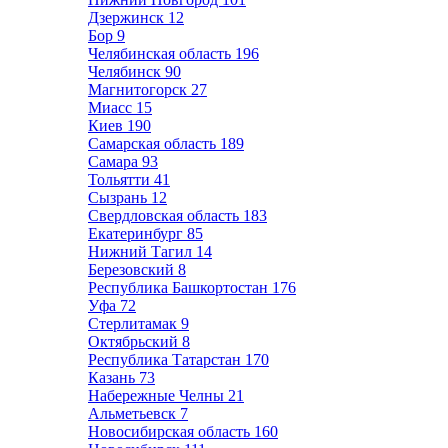
Дзержинск
12
Бор
9
Челябинская область
196
Челябинск
90
Магнитогорск
27
Миасс
15
Киев
190
Самарская область
189
Самара
93
Тольятти
41
Сызрань
12
Свердловская область
183
Екатеринбург
85
Нижний Тагил
14
Березовский
8
Республика Башкортостан
176
Уфа
72
Стерлитамак
9
Октябрьский
8
Республика Татарстан
170
Казань
73
Набережные Челны
21
Альметьевск
7
Новосибирская область
160