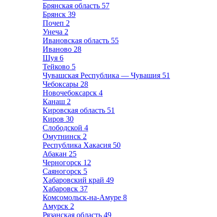
Брянская область
57
Брянск
39
Почеп
2
Унеча
2
Ивановская область
55
Иваново
28
Шуя
6
Тейково
5
Чувашская Республика — Чувашия
51
Чебоксары
28
Новочебоксарск
4
Канаш
2
Кировская область
51
Киров
30
Слободской
4
Омутнинск
2
Республика Хакасия
50
Абакан
25
Черногорск
12
Саяногорск
5
Хабаровский край
49
Хабаровск
37
Комсомольск-на-Амуре
8
Амурск
2
Рязанская область
49