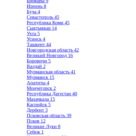
Бровары
9
Ирпень
8
Буча
4
Севастополь
45
Республика Коми
45
Сыктывкар
14
Ухта
5
Усинск
4
Ташкент
44
Новгородская область
42
Великий Новгород
16
Боровичи
5
Валдай
2
Мурманская область
41
Мурманск
15
Апатиты
4
Мончегорск
2
Республика Дагестан
40
Махачкала
15
Каспийск
5
Дербент
3
Псковская область
39
Псков
12
Великие Луки
8
Себеж
1