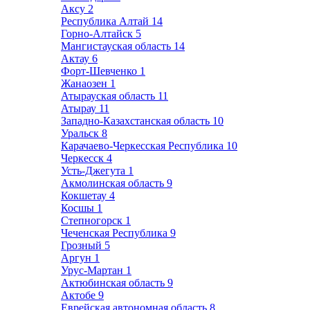
Аксу
2
Республика Алтай
14
Горно-Алтайск
5
Мангистауская область
14
Актау
6
Форт-Шевченко
1
Жанаозен
1
Атырауская область
11
Атырау
11
Западно-Казахстанская область
10
Уральск
8
Карачаево-Черкесская Республика
10
Черкесск
4
Усть-Джегута
1
Акмолинская область
9
Кокшетау
4
Косшы
1
Степногорск
1
Чеченская Республика
9
Грозный
5
Аргун
1
Урус-Мартан
1
Актюбинская область
9
Актобе
9
Еврейская автономная область
8