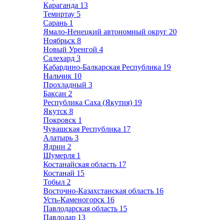
Караганда
13
Темиртау
5
Сарань
1
Ямало-Ненецкий автономный округ
20
Ноябрьск
8
Новый Уренгой
4
Салехард
3
Кабардино-Балкарская Республика
19
Нальчик
10
Прохладный
3
Баксан
2
Республика Саха (Якутия)
19
Якутск
8
Покровск
1
Чувашская Республика
17
Алатырь
3
Ядрин
2
Шумерля
1
Костанайская область
17
Костанай
15
Тобыл
2
Восточно-Казахстанская область
16
Усть-Каменогорск
16
Павлодарская область
15
Павлодар
13