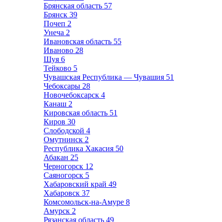
Брянская область
57
Брянск
39
Почеп
2
Унеча
2
Ивановская область
55
Иваново
28
Шуя
6
Тейково
5
Чувашская Республика — Чувашия
51
Чебоксары
28
Новочебоксарск
4
Канаш
2
Кировская область
51
Киров
30
Слободской
4
Омутнинск
2
Республика Хакасия
50
Абакан
25
Черногорск
12
Саяногорск
5
Хабаровский край
49
Хабаровск
37
Комсомольск-на-Амуре
8
Амурск
2
Рязанская область
49