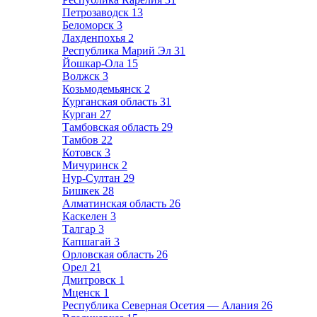
Петрозаводск
13
Беломорск
3
Лахденпохья
2
Республика Марий Эл
31
Йошкар-Ола
15
Волжск
3
Козьмодемьянск
2
Курганская область
31
Курган
27
Тамбовская область
29
Тамбов
22
Котовск
3
Мичуринск
2
Нур-Султан
29
Бишкек
28
Алматинская область
26
Каскелен
3
Талгар
3
Капшагай
3
Орловская область
26
Орел
21
Дмитровск
1
Мценск
1
Республика Северная Осетия — Алания
26