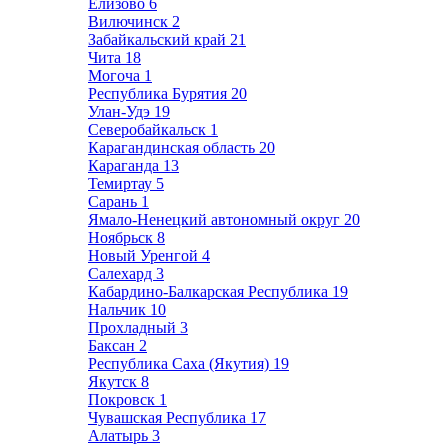
Елизово
6
Вилючинск
2
Забайкальский край
21
Чита
18
Могоча
1
Республика Бурятия
20
Улан-Удэ
19
Северобайкальск
1
Карагандинская область
20
Караганда
13
Темиртау
5
Сарань
1
Ямало-Ненецкий автономный округ
20
Ноябрьск
8
Новый Уренгой
4
Салехард
3
Кабардино-Балкарская Республика
19
Нальчик
10
Прохладный
3
Баксан
2
Республика Саха (Якутия)
19
Якутск
8
Покровск
1
Чувашская Республика
17
Алатырь
3