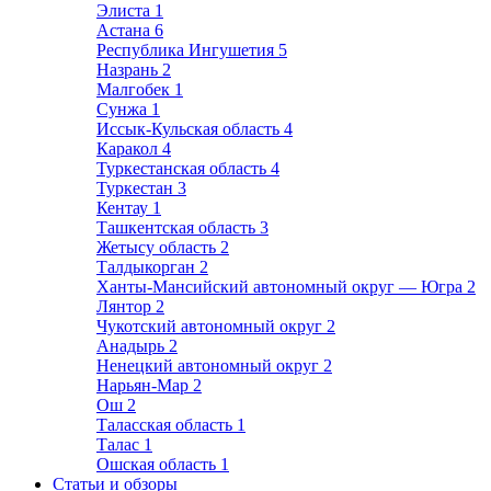
Элиста
1
Астана
6
Республика Ингушетия
5
Назрань
2
Малгобек
1
Сунжа
1
Иссык-Кульская область
4
Каракол
4
Туркестанская область
4
Туркестан
3
Кентау
1
Ташкентская область
3
Жетысу область
2
Талдыкорган
2
Ханты-Мансийский автономный округ — Югра
2
Лянтор
2
Чукотский автономный округ
2
Анадырь
2
Ненецкий автономный округ
2
Нарьян-Мар
2
Ош
2
Таласская область
1
Талас
1
Ошская область
1
Статьи и обзоры