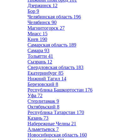
Дзержинск
12
Бор
9
Челябинская область
196
Челябинск
90
Магнитогорск
27
Миасс
15
Киев
190
Самарская область
189
Самара
93
Тольятти
41
Сызрань
12
Свердловская область
183
Екатеринбург
85
Нижний Тагил
14
Березовский
8
Республика Башкортостан
176
Уфа
72
Стерлитамак
9
Октябрьский
8
Республика Татарстан
170
Казань
73
Набережные Челны
21
Альметьевск
7
Новосибирская область
160