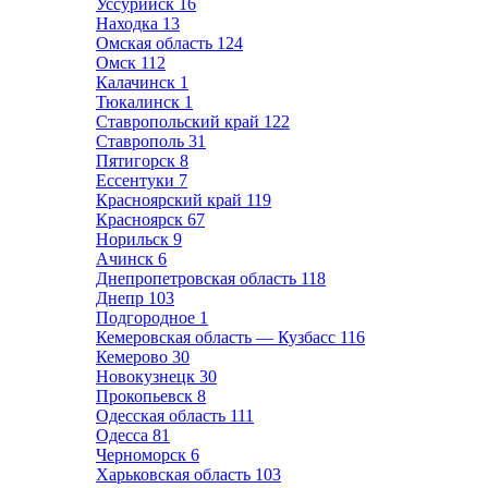
Уссурийск
16
Находка
13
Омская область
124
Омск
112
Калачинск
1
Тюкалинск
1
Ставропольский край
122
Ставрополь
31
Пятигорск
8
Ессентуки
7
Красноярский край
119
Красноярск
67
Норильск
9
Ачинск
6
Днепропетровская область
118
Днепр
103
Подгородное
1
Кемеровская область — Кузбасс
116
Кемерово
30
Новокузнецк
30
Прокопьевск
8
Одесская область
111
Одесса
81
Черноморск
6
Харьковская область
103