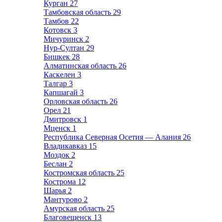
Курган
27
Тамбовская область
29
Тамбов
22
Котовск
3
Мичуринск
2
Нур-Султан
29
Бишкек
28
Алматинская область
26
Каскелен
3
Талгар
3
Капшагай
3
Орловская область
26
Орел
21
Дмитровск
1
Мценск
1
Республика Северная Осетия — Алания
26
Владикавказ
15
Моздок
2
Беслан
2
Костромская область
25
Кострома
12
Шарья
2
Мантурово
2
Амурская область
25
Благовещенск
13