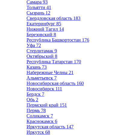
Самара
93
Тольятти
41
Сызрань
12
Свердловская область
183
Екатеринбург
85
Нижний Тагил
14
Березовский
8
Республика Башкортостан
176
Уфа
72
Стерлитамак
9
Октябрьский
8
Республика Татарстан
170
Казань
73
Набережные Челны
21
Альметьевск
7
Новосибирская область
160
Новосибирск
111
Бердск
7
Обь
2
Пермский край
151
Пермь
78
Соликамск
7
Краснокамск
6
Иркутская область
147
Иркутск
68