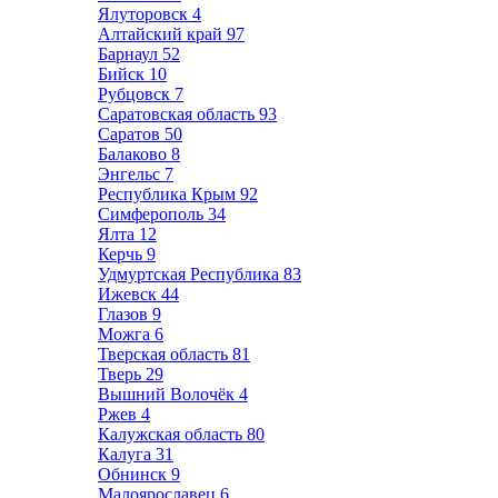
Ялуторовск
4
Алтайский край
97
Барнаул
52
Бийск
10
Рубцовск
7
Саратовская область
93
Саратов
50
Балаково
8
Энгельс
7
Республика Крым
92
Симферополь
34
Ялта
12
Керчь
9
Удмуртская Республика
83
Ижевск
44
Глазов
9
Можга
6
Тверская область
81
Тверь
29
Вышний Волочёк
4
Ржев
4
Калужская область
80
Калуга
31
Обнинск
9
Малоярославец
6