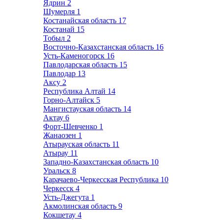
Ядрин
2
Шумерля
1
Костанайская область
17
Костанай
15
Тобыл
2
Восточно-Казахстанская область
16
Усть-Каменогорск
16
Павлодарская область
15
Павлодар
13
Аксу
2
Республика Алтай
14
Горно-Алтайск
5
Мангистауская область
14
Актау
6
Форт-Шевченко
1
Жанаозен
1
Атырауская область
11
Атырау
11
Западно-Казахстанская область
10
Уральск
8
Карачаево-Черкесская Республика
10
Черкесск
4
Усть-Джегута
1
Акмолинская область
9
Кокшетау
4