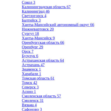
Сокол
3
Калининградская область
67
Калининград
46
Светлогорск
4
Балтийск
3
Ханты-Мансийский автономный округ
66
Нижневартовск
20
Сургут
18
Ханты-Мансийск
9
Оренбургская область
66
Оренбург
29
Орск
7
Бузулук
6
Астраханская область
64
Астрахань
47
Знаменск
1
Харабали
1
Томская область
61
Томск
42
Северск
3
Асино
1
Смоленская область
57
Смоленск
31
Вязьма
4
Сафоново
3