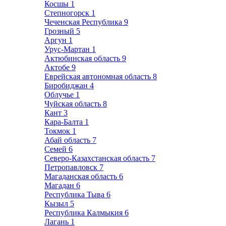
Косшы
1
Степногорск
1
Чеченская Республика
9
Грозный
5
Аргун
1
Урус-Мартан
1
Актюбинская область
9
Актобе
9
Еврейская автономная область
8
Биробиджан
4
Облучье
1
Чуйская область
8
Кант
3
Кара-Балта
1
Токмок
1
Абай область
7
Семей
6
Северо-Казахстанская область
7
Петропавловск
7
Магаданская область
6
Магадан
6
Республика Тыва
6
Кызыл
5
Республика Калмыкия
6
Лагань
1