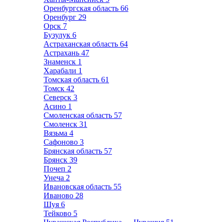
Оренбургская область
66
Оренбург
29
Орск
7
Бузулук
6
Астраханская область
64
Астрахань
47
Знаменск
1
Харабали
1
Томская область
61
Томск
42
Северск
3
Асино
1
Смоленская область
57
Смоленск
31
Вязьма
4
Сафоново
3
Брянская область
57
Брянск
39
Почеп
2
Унеча
2
Ивановская область
55
Иваново
28
Шуя
6
Тейково
5