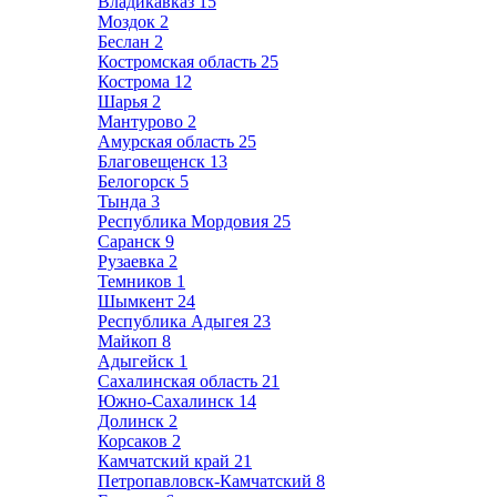
Владикавказ
15
Моздок
2
Беслан
2
Костромская область
25
Кострома
12
Шарья
2
Мантурово
2
Амурская область
25
Благовещенск
13
Белогорск
5
Тында
3
Республика Мордовия
25
Саранск
9
Рузаевка
2
Темников
1
Шымкент
24
Республика Адыгея
23
Майкоп
8
Адыгейск
1
Сахалинская область
21
Южно-Сахалинск
14
Долинск
2
Корсаков
2
Камчатский край
21
Петропавловск-Камчатский
8