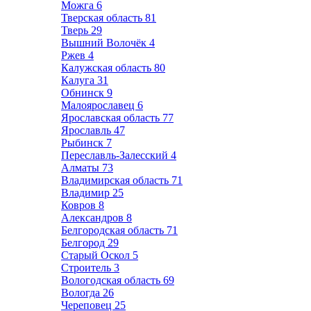
Можга
6
Тверская область
81
Тверь
29
Вышний Волочёк
4
Ржев
4
Калужская область
80
Калуга
31
Обнинск
9
Малоярославец
6
Ярославская область
77
Ярославль
47
Рыбинск
7
Переславль-Залесский
4
Алматы
73
Владимирская область
71
Владимир
25
Ковров
8
Александров
8
Белгородская область
71
Белгород
29
Старый Оскол
5
Строитель
3
Вологодская область
69
Вологда
26
Череповец
25