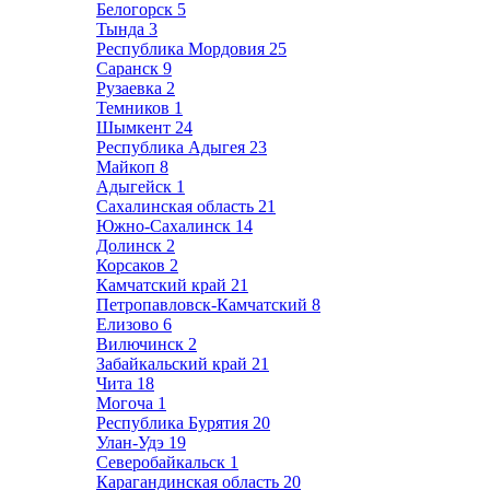
Белогорск
5
Тында
3
Республика Мордовия
25
Саранск
9
Рузаевка
2
Темников
1
Шымкент
24
Республика Адыгея
23
Майкоп
8
Адыгейск
1
Сахалинская область
21
Южно-Сахалинск
14
Долинск
2
Корсаков
2
Камчатский край
21
Петропавловск-Камчатский
8
Елизово
6
Вилючинск
2
Забайкальский край
21
Чита
18
Могоча
1
Республика Бурятия
20
Улан-Удэ
19
Северобайкальск
1
Карагандинская область
20