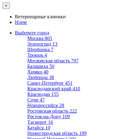
×
Ветеринарные клиники
Home
Выберите город
Москва
865
Зеленоград
13
Щербинка
7
Троицк
4
Московская область
797
Балашиха
50
Химки
40
Люберцы
38
Санкт-Петербург
451
Краснодарский край
410
Краснодар
155
Сочи
47
Новороссийск
28
Ростовская область
222
Ростов-на-Дону
109
Таганрог
16
Батайск
10
Нижегородская область
199
Нижний Новгород
101