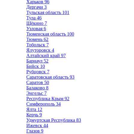
Харьков
96
Дергачи
3
Тульская область
101
Тула
46
Щёкино
7
Узловая
6
Тюменская область
100
Тюмень
62
Тобольск
7
Ялуторовск
4
Алтайский край
97
Барнаул
52
Бийск
10
Рубцовск
7
Саратовская область
93
Саратов
50
Балаково
8
Энгельс
7
Республика Крым
92
Симферополь
34
Ялта
12
Керчь
9
Удмуртская Республика
83
Ижевск
44
Глазов
9