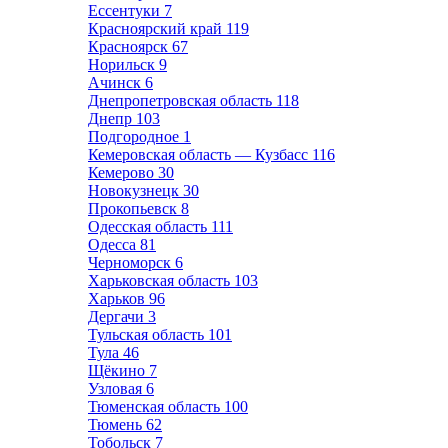
Ессентуки
7
Красноярский край
119
Красноярск
67
Норильск
9
Ачинск
6
Днепропетровская область
118
Днепр
103
Подгородное
1
Кемеровская область — Кузбасс
116
Кемерово
30
Новокузнецк
30
Прокопьевск
8
Одесская область
111
Одесса
81
Черноморск
6
Харьковская область
103
Харьков
96
Дергачи
3
Тульская область
101
Тула
46
Щёкино
7
Узловая
6
Тюменская область
100
Тюмень
62
Тобольск
7