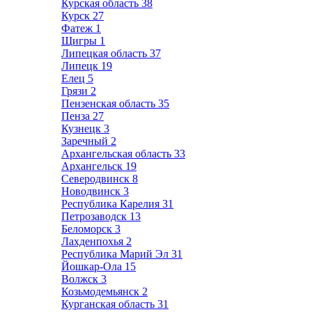
Курская область
38
Курск
27
Фатеж
1
Щигры
1
Липецкая область
37
Липецк
19
Елец
5
Грязи
2
Пензенская область
35
Пенза
27
Кузнецк
3
Заречный
2
Архангельская область
33
Архангельск
19
Северодвинск
8
Новодвинск
3
Республика Карелия
31
Петрозаводск
13
Беломорск
3
Лахденпохья
2
Республика Марий Эл
31
Йошкар-Ола
15
Волжск
3
Козьмодемьянск
2
Курганская область
31