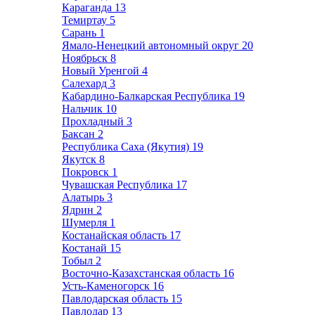
Караганда
13
Темиртау
5
Сарань
1
Ямало-Ненецкий автономный округ
20
Ноябрьск
8
Новый Уренгой
4
Салехард
3
Кабардино-Балкарская Республика
19
Нальчик
10
Прохладный
3
Баксан
2
Республика Саха (Якутия)
19
Якутск
8
Покровск
1
Чувашская Республика
17
Алатырь
3
Ядрин
2
Шумерля
1
Костанайская область
17
Костанай
15
Тобыл
2
Восточно-Казахстанская область
16
Усть-Каменогорск
16
Павлодарская область
15
Павлодар
13