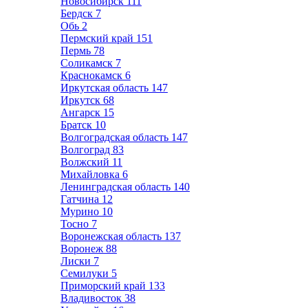
Новосибирск
111
Бердск
7
Обь
2
Пермский край
151
Пермь
78
Соликамск
7
Краснокамск
6
Иркутская область
147
Иркутск
68
Ангарск
15
Братск
10
Волгоградская область
147
Волгоград
83
Волжский
11
Михайловка
6
Ленинградская область
140
Гатчина
12
Мурино
10
Тосно
7
Воронежская область
137
Воронеж
88
Лиски
7
Семилуки
5
Приморский край
133
Владивосток
38