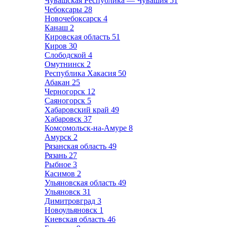
Чувашская Республика — Чувашия
51
Чебоксары
28
Новочебоксарск
4
Канаш
2
Кировская область
51
Киров
30
Слободской
4
Омутнинск
2
Республика Хакасия
50
Абакан
25
Черногорск
12
Саяногорск
5
Хабаровский край
49
Хабаровск
37
Комсомольск-на-Амуре
8
Амурск
2
Рязанская область
49
Рязань
27
Рыбное
3
Касимов
2
Ульяновская область
49
Ульяновск
31
Димитровград
3
Новоульяновск
1
Киевская область
46