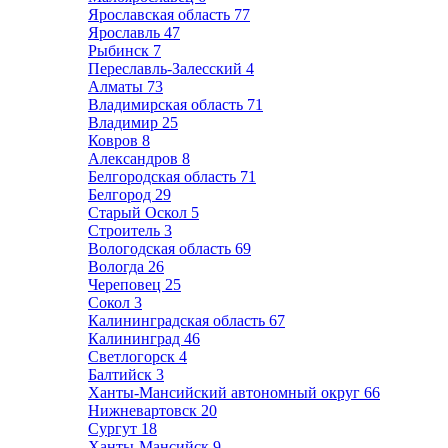
Ярославская область
77
Ярославль
47
Рыбинск
7
Переславль-Залесский
4
Алматы
73
Владимирская область
71
Владимир
25
Ковров
8
Александров
8
Белгородская область
71
Белгород
29
Старый Оскол
5
Строитель
3
Вологодская область
69
Вологда
26
Череповец
25
Сокол
3
Калининградская область
67
Калининград
46
Светлогорск
4
Балтийск
3
Ханты-Мансийский автономный округ
66
Нижневартовск
20
Сургут
18
Ханты-Мансийск
9