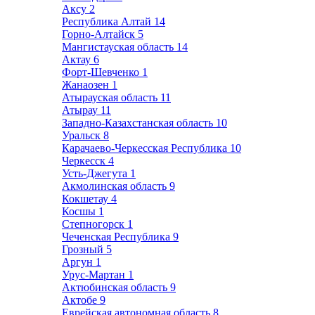
Аксу
2
Республика Алтай
14
Горно-Алтайск
5
Мангистауская область
14
Актау
6
Форт-Шевченко
1
Жанаозен
1
Атырауская область
11
Атырау
11
Западно-Казахстанская область
10
Уральск
8
Карачаево-Черкесская Республика
10
Черкесск
4
Усть-Джегута
1
Акмолинская область
9
Кокшетау
4
Косшы
1
Степногорск
1
Чеченская Республика
9
Грозный
5
Аргун
1
Урус-Мартан
1
Актюбинская область
9
Актобе
9
Еврейская автономная область
8