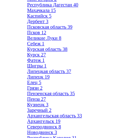
Республика Дагестан
40
Махачкала
15
Каспийск
5
Дербент
3
Псковская область
39
Псков
12
Великие Луки
8
Себеж
1
Курская область
38
Курск
27
Фатеж
1
Щигры
1
Липецкая область
37
Липецк
19
Елец
5
Грязи
2
Пензенская область
35
Пенза
27
Кузнецк
3
Заречный
2
Архангельская область
33
Архангельск
19
Северодвинск
8
Новодвинск
3
Республика Карелия
31