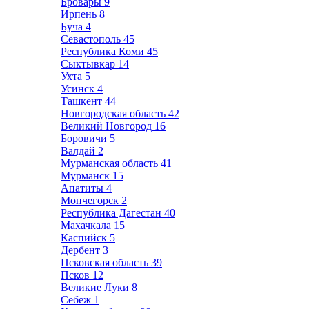
Бровары
9
Ирпень
8
Буча
4
Севастополь
45
Республика Коми
45
Сыктывкар
14
Ухта
5
Усинск
4
Ташкент
44
Новгородская область
42
Великий Новгород
16
Боровичи
5
Валдай
2
Мурманская область
41
Мурманск
15
Апатиты
4
Мончегорск
2
Республика Дагестан
40
Махачкала
15
Каспийск
5
Дербент
3
Псковская область
39
Псков
12
Великие Луки
8
Себеж
1