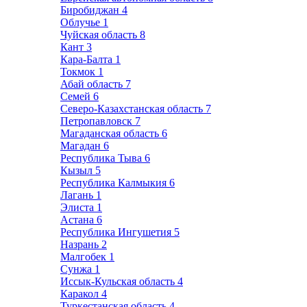
Биробиджан
4
Облучье
1
Чуйская область
8
Кант
3
Кара-Балта
1
Токмок
1
Абай область
7
Семей
6
Северо-Казахстанская область
7
Петропавловск
7
Магаданская область
6
Магадан
6
Республика Тыва
6
Кызыл
5
Республика Калмыкия
6
Лагань
1
Элиста
1
Астана
6
Республика Ингушетия
5
Назрань
2
Малгобек
1
Сунжа
1
Иссык-Кульская область
4
Каракол
4
Туркестанская область
4