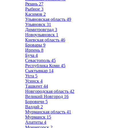
Рязань
27
Рыбное
3
Касимов
2
Ульяновская область
49
Ульяновск
31
Димитровград
3
Новоульяновск
1
Киевская область
46
Бровары
9
Ирпень
8
Буча
4
Севастополь
45
Республика Коми
45
Сыктывкар
14
Ухта
5
Усинск
4
Ташкент
44
Новгородская область
42
Великий Новгород
16
Боровичи
5
Валдай
2
Мурманская область
41
Мурманск
15
Апатиты
4
Мончегорск
2