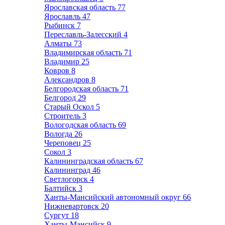
Ярославская область
77
Ярославль
47
Рыбинск
7
Переславль-Залесский
4
Алматы
73
Владимирская область
71
Владимир
25
Ковров
8
Александров
8
Белгородская область
71
Белгород
29
Старый Оскол
5
Строитель
3
Вологодская область
69
Вологда
26
Череповец
25
Сокол
3
Калининградская область
67
Калининград
46
Светлогорск
4
Балтийск
3
Ханты-Мансийский автономный округ
66
Нижневартовск
20
Сургут
18
Ханты-Мансийск
9