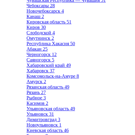
Чувашская Республика — Чувашия
51
Чебоксары
28
Новочебоксарск
4
Канаш
2
Кировская область
51
Киров
30
Слободской
4
Омутнинск
2
Республика Хакасия
50
Абакан
25
Черногорск
12
Саяногорск
5
Хабаровский край
49
Хабаровск
37
Комсомольск-на-Амуре
8
Амурск
2
Рязанская область
49
Рязань
27
Рыбное
3
Касимов
2
Ульяновская область
49
Ульяновск
31
Димитровград
3
Новоульяновск
1
Киевская область
46