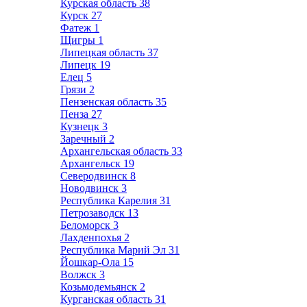
Курская область
38
Курск
27
Фатеж
1
Щигры
1
Липецкая область
37
Липецк
19
Елец
5
Грязи
2
Пензенская область
35
Пенза
27
Кузнецк
3
Заречный
2
Архангельская область
33
Архангельск
19
Северодвинск
8
Новодвинск
3
Республика Карелия
31
Петрозаводск
13
Беломорск
3
Лахденпохья
2
Республика Марий Эл
31
Йошкар-Ола
15
Волжск
3
Козьмодемьянск
2
Курганская область
31