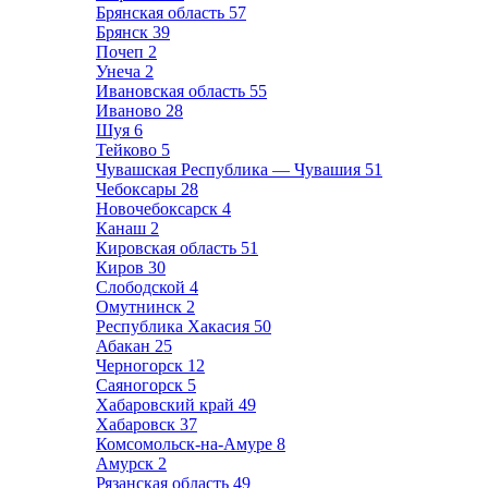
Брянская область
57
Брянск
39
Почеп
2
Унеча
2
Ивановская область
55
Иваново
28
Шуя
6
Тейково
5
Чувашская Республика — Чувашия
51
Чебоксары
28
Новочебоксарск
4
Канаш
2
Кировская область
51
Киров
30
Слободской
4
Омутнинск
2
Республика Хакасия
50
Абакан
25
Черногорск
12
Саяногорск
5
Хабаровский край
49
Хабаровск
37
Комсомольск-на-Амуре
8
Амурск
2
Рязанская область
49