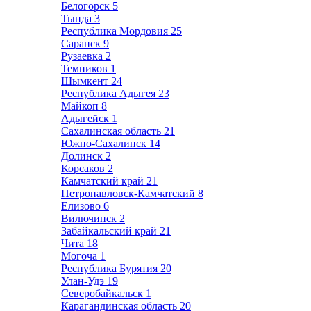
Белогорск
5
Тында
3
Республика Мордовия
25
Саранск
9
Рузаевка
2
Темников
1
Шымкент
24
Республика Адыгея
23
Майкоп
8
Адыгейск
1
Сахалинская область
21
Южно-Сахалинск
14
Долинск
2
Корсаков
2
Камчатский край
21
Петропавловск-Камчатский
8
Елизово
6
Вилючинск
2
Забайкальский край
21
Чита
18
Могоча
1
Республика Бурятия
20
Улан-Удэ
19
Северобайкальск
1
Карагандинская область
20