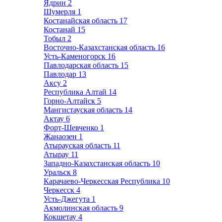
Ядрин
2
Шумерля
1
Костанайская область
17
Костанай
15
Тобыл
2
Восточно-Казахстанская область
16
Усть-Каменогорск
16
Павлодарская область
15
Павлодар
13
Аксу
2
Республика Алтай
14
Горно-Алтайск
5
Мангистауская область
14
Актау
6
Форт-Шевченко
1
Жанаозен
1
Атырауская область
11
Атырау
11
Западно-Казахстанская область
10
Уральск
8
Карачаево-Черкесская Республика
10
Черкесск
4
Усть-Джегута
1
Акмолинская область
9
Кокшетау
4