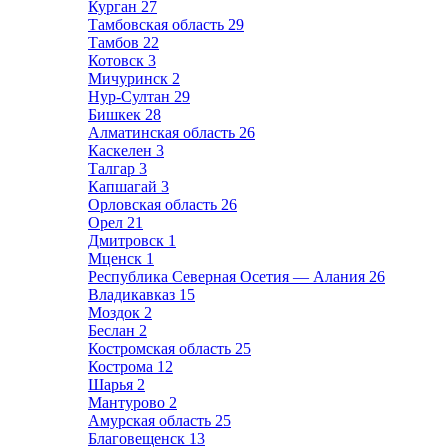
Курган
27
Тамбовская область
29
Тамбов
22
Котовск
3
Мичуринск
2
Нур-Султан
29
Бишкек
28
Алматинская область
26
Каскелен
3
Талгар
3
Капшагай
3
Орловская область
26
Орел
21
Дмитровск
1
Мценск
1
Республика Северная Осетия — Алания
26
Владикавказ
15
Моздок
2
Беслан
2
Костромская область
25
Кострома
12
Шарья
2
Мантурово
2
Амурская область
25
Благовещенск
13