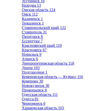
Уссурийск
16
Находка
13
Омская область
124
Омск
112
Калачинск
1
Тюкалинск
1
Ставропольский край
122
Ставрополь
31
Пятигорск
8
Ессентуки
7
Красноярский край
119
Красноярск
67
Норильск
9
Ачинск
6
Днепропетровская область
118
Днепр
103
Подгородное
1
Кемеровская область — Кузбасс
116
Кемерово
30
Новокузнецк
30
Прокопьевск
8
Одесская область
111
Одесса
81
Черноморск
6
Харьковская область
103