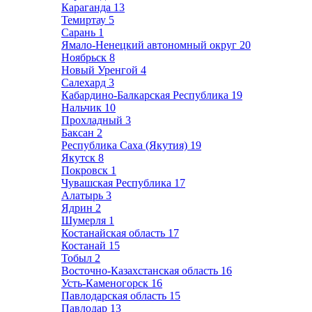
Караганда
13
Темиртау
5
Сарань
1
Ямало-Ненецкий автономный округ
20
Ноябрьск
8
Новый Уренгой
4
Салехард
3
Кабардино-Балкарская Республика
19
Нальчик
10
Прохладный
3
Баксан
2
Республика Саха (Якутия)
19
Якутск
8
Покровск
1
Чувашская Республика
17
Алатырь
3
Ядрин
2
Шумерля
1
Костанайская область
17
Костанай
15
Тобыл
2
Восточно-Казахстанская область
16
Усть-Каменогорск
16
Павлодарская область
15
Павлодар
13