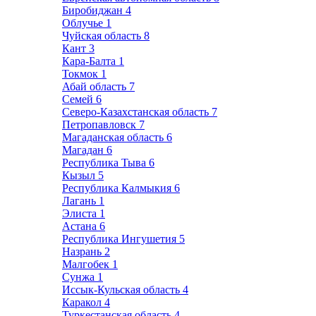
Биробиджан
4
Облучье
1
Чуйская область
8
Кант
3
Кара-Балта
1
Токмок
1
Абай область
7
Семей
6
Северо-Казахстанская область
7
Петропавловск
7
Магаданская область
6
Магадан
6
Республика Тыва
6
Кызыл
5
Республика Калмыкия
6
Лагань
1
Элиста
1
Астана
6
Республика Ингушетия
5
Назрань
2
Малгобек
1
Сунжа
1
Иссык-Кульская область
4
Каракол
4
Туркестанская область
4