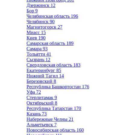
Дзержинск
12
Бор
9
Челябинская область
196
Челябинск
90
Магнитогорск
27
Миасс
15
Киев
190
Самарская область
189
Самара
93
Тольятти
41
Сызрань
12
Свердловская область
183
Екатеринбург
85
Нижний Тагил
14
Березовский
8
Республика Башкортостан
176
Уфа
72
Стерлитамак
9
Октябрьский
8
Республика Татарстан
170
Казань
73
Набережные Челны
21
Альметьевск
7
Новосибирская область
160