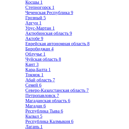
Косшы
1
Степногорск
1
Чеченская Республика
9
Грозный
5
Аргун
1
Урус-Мартан
1
Актюбинская область
9
Актобе
9
Еврейская автономная область
8
Биробиджан
4
Облучье
1
Чуйская область
8
Кант
3
Кара-Балта
1
Токмок
1
Абай область
7
Семей
6
Северо-Казахстанская область
7
Петропавловск
7
Магаданская область
6
Магадан
6
Республика Тыва
6
Кызыл
5
Республика Калмыкия
6
Лагань
1