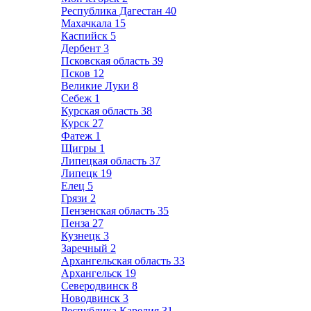
Республика Дагестан
40
Махачкала
15
Каспийск
5
Дербент
3
Псковская область
39
Псков
12
Великие Луки
8
Себеж
1
Курская область
38
Курск
27
Фатеж
1
Щигры
1
Липецкая область
37
Липецк
19
Елец
5
Грязи
2
Пензенская область
35
Пенза
27
Кузнецк
3
Заречный
2
Архангельская область
33
Архангельск
19
Северодвинск
8
Новодвинск
3
Республика Карелия
31