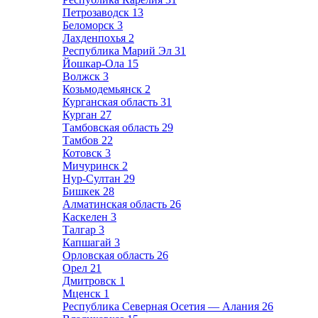
Петрозаводск
13
Беломорск
3
Лахденпохья
2
Республика Марий Эл
31
Йошкар-Ола
15
Волжск
3
Козьмодемьянск
2
Курганская область
31
Курган
27
Тамбовская область
29
Тамбов
22
Котовск
3
Мичуринск
2
Нур-Султан
29
Бишкек
28
Алматинская область
26
Каскелен
3
Талгар
3
Капшагай
3
Орловская область
26
Орел
21
Дмитровск
1
Мценск
1
Республика Северная Осетия — Алания
26