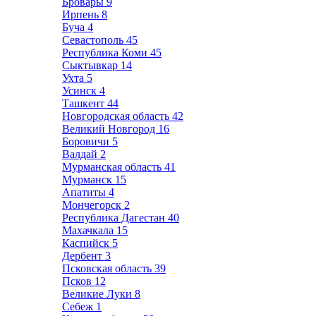
Бровары
9
Ирпень
8
Буча
4
Севастополь
45
Республика Коми
45
Сыктывкар
14
Ухта
5
Усинск
4
Ташкент
44
Новгородская область
42
Великий Новгород
16
Боровичи
5
Валдай
2
Мурманская область
41
Мурманск
15
Апатиты
4
Мончегорск
2
Республика Дагестан
40
Махачкала
15
Каспийск
5
Дербент
3
Псковская область
39
Псков
12
Великие Луки
8
Себеж
1