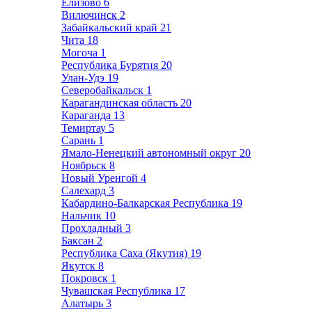
Елизово
6
Вилючинск
2
Забайкальский край
21
Чита
18
Могоча
1
Республика Бурятия
20
Улан-Удэ
19
Северобайкальск
1
Карагандинская область
20
Караганда
13
Темиртау
5
Сарань
1
Ямало-Ненецкий автономный округ
20
Ноябрьск
8
Новый Уренгой
4
Салехард
3
Кабардино-Балкарская Республика
19
Нальчик
10
Прохладный
3
Баксан
2
Республика Саха (Якутия)
19
Якутск
8
Покровск
1
Чувашская Республика
17
Алатырь
3