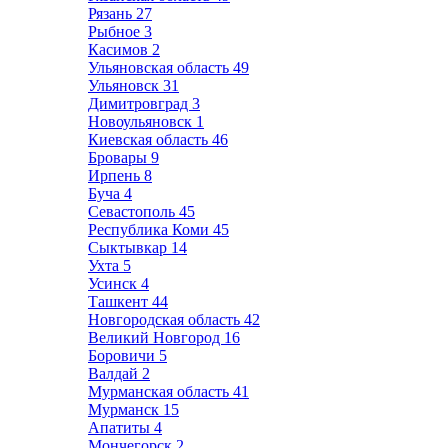
Рязань
27
Рыбное
3
Касимов
2
Ульяновская область
49
Ульяновск
31
Димитровград
3
Новоульяновск
1
Киевская область
46
Бровары
9
Ирпень
8
Буча
4
Севастополь
45
Республика Коми
45
Сыктывкар
14
Ухта
5
Усинск
4
Ташкент
44
Новгородская область
42
Великий Новгород
16
Боровичи
5
Валдай
2
Мурманская область
41
Мурманск
15
Апатиты
4
Мончегорск
2