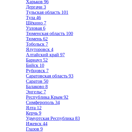
Харьков
96
Дергачи
3
Тульская область
101
Тула
46
Щёкино
7
Узловая
6
Тюменская область
100
Тюмень
62
Тобольск
7
Ялуторовск
4
Алтайский край
97
Барнаул
52
Бийск
10
Рубцовск
7
Саратовская область
93
Саратов
50
Балаково
8
Энгельс
7
Республика Крым
92
Симферополь
34
Ялта
12
Керчь
9
Удмуртская Республика
83
Ижевск
44
Глазов
9