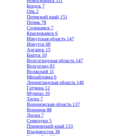
Новосибирск
111
Бердск
7
Обь
2
Пермский край
151
Пермь
78
Соликамск
7
Краснокамск
6
Иркутская область
147
Иркутск
68
Ангарск
15
Братск
10
Волгоградская область
147
Волгоград
83
Волжский
11
Михайловка
6
Ленинградская область
140
Гатчина
12
Мурино
10
Тосно
7
Воронежская область
137
Воронеж
88
Лиски
7
Семилуки
5
Приморский край
133
Владивосток
38