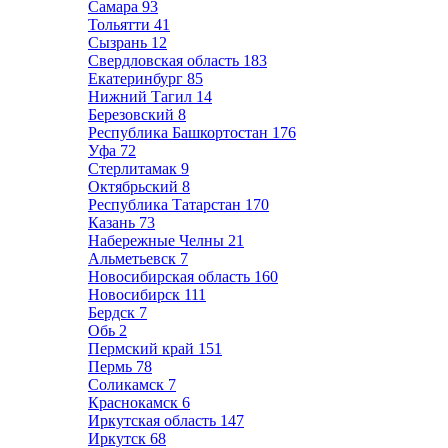
Самара
93
Тольятти
41
Сызрань
12
Свердловская область
183
Екатеринбург
85
Нижний Тагил
14
Березовский
8
Республика Башкортостан
176
Уфа
72
Стерлитамак
9
Октябрьский
8
Республика Татарстан
170
Казань
73
Набережные Челны
21
Альметьевск
7
Новосибирская область
160
Новосибирск
111
Бердск
7
Обь
2
Пермский край
151
Пермь
78
Соликамск
7
Краснокамск
6
Иркутская область
147
Иркутск
68