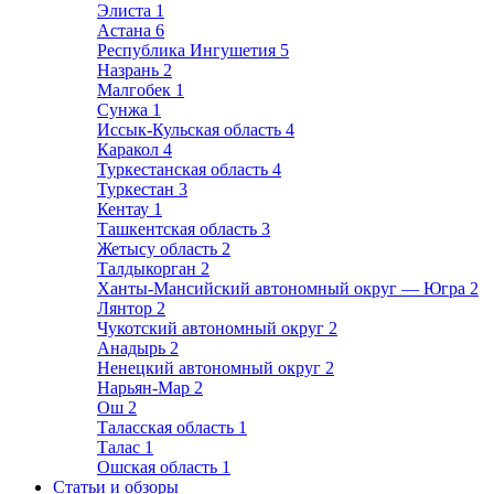
Элиста
1
Астана
6
Республика Ингушетия
5
Назрань
2
Малгобек
1
Сунжа
1
Иссык-Кульская область
4
Каракол
4
Туркестанская область
4
Туркестан
3
Кентау
1
Ташкентская область
3
Жетысу область
2
Талдыкорган
2
Ханты-Мансийский автономный округ — Югра
2
Лянтор
2
Чукотский автономный округ
2
Анадырь
2
Ненецкий автономный округ
2
Нарьян-Мар
2
Ош
2
Таласская область
1
Талас
1
Ошская область
1
Статьи и обзоры