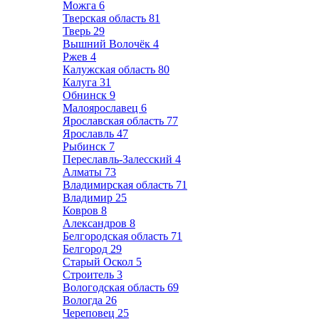
Можга
6
Тверская область
81
Тверь
29
Вышний Волочёк
4
Ржев
4
Калужская область
80
Калуга
31
Обнинск
9
Малоярославец
6
Ярославская область
77
Ярославль
47
Рыбинск
7
Переславль-Залесский
4
Алматы
73
Владимирская область
71
Владимир
25
Ковров
8
Александров
8
Белгородская область
71
Белгород
29
Старый Оскол
5
Строитель
3
Вологодская область
69
Вологда
26
Череповец
25