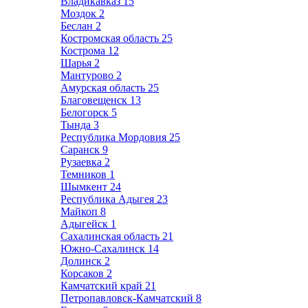
Владикавказ
15
Моздок
2
Беслан
2
Костромская область
25
Кострома
12
Шарья
2
Мантурово
2
Амурская область
25
Благовещенск
13
Белогорск
5
Тында
3
Республика Мордовия
25
Саранск
9
Рузаевка
2
Темников
1
Шымкент
24
Республика Адыгея
23
Майкоп
8
Адыгейск
1
Сахалинская область
21
Южно-Сахалинск
14
Долинск
2
Корсаков
2
Камчатский край
21
Петропавловск-Камчатский
8