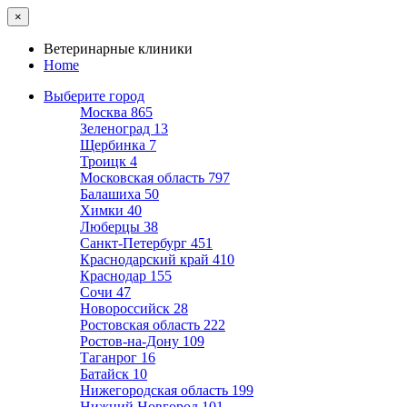
×
Ветеринарные клиники
Home
Выберите город
Москва
865
Зеленоград
13
Щербинка
7
Троицк
4
Московская область
797
Балашиха
50
Химки
40
Люберцы
38
Санкт-Петербург
451
Краснодарский край
410
Краснодар
155
Сочи
47
Новороссийск
28
Ростовская область
222
Ростов-на-Дону
109
Таганрог
16
Батайск
10
Нижегородская область
199
Нижний Новгород
101