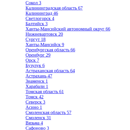
Сокол
3
Калининградская область
67
Калининград
46
Светлогорск
4
Балтийск
3
Ханты-Мансийский автономный округ
66
Нижневартовск
20
Сургут
18
Ханты-Мансийск
9
Оренбургская область
66
Оренбург
29
Орск
7
Бузулук
6
Астраханская область
64
Астрахань
47
Знаменск
1
Харабали
1
Томская область
61
Томск
42
Северск
3
Асино
1
Смоленская область
57
Смоленск
31
Вязьма
4
Сафоново
3