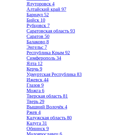
Ялуторовск
4
Алтайский край
97
Барнаул
52
Бийск
10
Рубцовск
7
Саратовская область
93
Саратов
50
Балаково
8
Энгельс
7
Республика Крым
92
Симферополь
34
Ялта
12
Керчь
9
Удмуртская Республика
83
Ижевск
44
Глазов
9
Можга
6
Тверская область
81
Тверь
29
Вышний Волочёк
4
Ржев
4
Калужская область
80
Калуга
31
Обнинск
9
Малоярославец
6