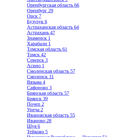
Оренбургская область
66
Оренбург
29
Орск
7
Бузулук
6
Астраханская область
64
Астрахань
47
Знаменск
1
Харабали
1
Томская область
61
Томск
42
Северск
3
Асино
1
Смоленская область
57
Смоленск
31
Вязьма
4
Сафоново
3
Брянская область
57
Брянск
39
Почеп
2
Унеча
2
Ивановская область
55
Иваново
28
Шуя
6
Тейково
5