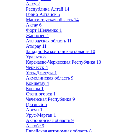
Аксу
2
Республика Алтай
14
Горно-Алтайск
5
Мангистауская область
14
Актау
6
Форт-Шевченко
1
Жанаозен
1
Атырауская область
11
Атырау
11
Западно-Казахстанская область
10
Уральск
8
Карачаево-Черкесская Республика
10
Черкесск
4
Усть-Джегута
1
Акмолинская область
9
Кокшетау
4
Косшы
1
Степногорск
1
Чеченская Республика
9
Грозный
5
Аргун
1
Урус-Мартан
1
Актюбинская область
9
Актобе
9
Еврейская автономная область
8