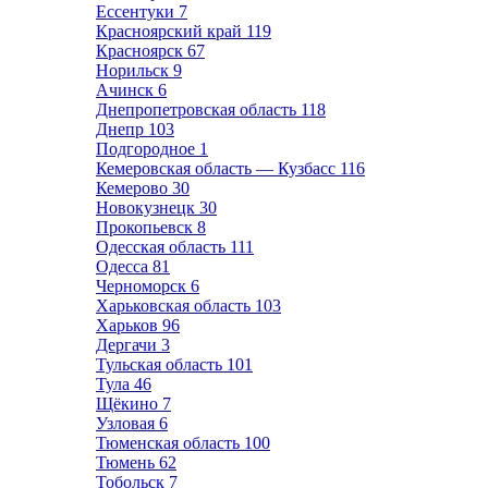
Ессентуки
7
Красноярский край
119
Красноярск
67
Норильск
9
Ачинск
6
Днепропетровская область
118
Днепр
103
Подгородное
1
Кемеровская область — Кузбасс
116
Кемерово
30
Новокузнецк
30
Прокопьевск
8
Одесская область
111
Одесса
81
Черноморск
6
Харьковская область
103
Харьков
96
Дергачи
3
Тульская область
101
Тула
46
Щёкино
7
Узловая
6
Тюменская область
100
Тюмень
62
Тобольск
7