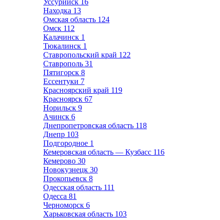
Уссурийск
16
Находка
13
Омская область
124
Омск
112
Калачинск
1
Тюкалинск
1
Ставропольский край
122
Ставрополь
31
Пятигорск
8
Ессентуки
7
Красноярский край
119
Красноярск
67
Норильск
9
Ачинск
6
Днепропетровская область
118
Днепр
103
Подгородное
1
Кемеровская область — Кузбасс
116
Кемерово
30
Новокузнецк
30
Прокопьевск
8
Одесская область
111
Одесса
81
Черноморск
6
Харьковская область
103