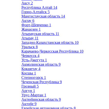
Аксу
2
Республика Алтай
14
Горно-Алтайск
5
Мангистауская область
14
Актау
6
Форт-Шевченко
1
Жанаозен
1
Атырауская область
11
Атырау
11
Западно-Казахстанская область
10
Уральск
8
Карачаево-Черкесская Республика
10
Черкесск
4
Усть-Джегута
1
Акмолинская область
9
Кокшетау
4
Косшы
1
Степногорск
1
Чеченская Республика
9
Грозный
5
Аргун
1
Урус-Мартан
1
Актюбинская область
9
Актобе
9
Еврейская автономная область
8