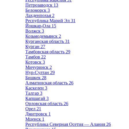
Петрозаводск
13
Беломорск
3
Лахденпохья
2
Республика Марий Эл
31
Йошкар-Ола
15
Волжск
3
Козьмодемьянск
2
Курганская область
31
Курган
27
Тамбовская область
29
Тамбов
22
Котовск
3
Мичуринск
2
Нур-Султан
29
Бишкек
28
Алматинская область
26
Каскелен
3
Талгар
3
Капшагай
3
Орловская область
26
Орел
21
Дмитровск
1
Мценск
1
Республика Северная Осетия — Алания
26