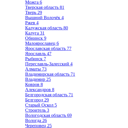
Можга
6
Тверская область
81
Тверь
29
Вышний Волочёк
4
Ржев
4
Калужская область
80
Калуга
31
Обнинск
9
Малоярославец
6
Ярославская область
77
Ярославль
47
Рыбинск
7
Переславль-Залесский
4
Алматы
73
Владимирская область
71
Владимир
25
Ковров
8
Александров
8
Белгородская область
71
Белгород
29
Старый Оскол
5
Строитель
3
Вологодская область
69
Вологда
26
Череповец
25