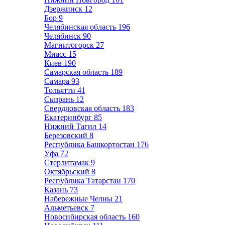
Дзержинск
12
Бор
9
Челябинская область
196
Челябинск
90
Магнитогорск
27
Миасс
15
Киев
190
Самарская область
189
Самара
93
Тольятти
41
Сызрань
12
Свердловская область
183
Екатеринбург
85
Нижний Тагил
14
Березовский
8
Республика Башкортостан
176
Уфа
72
Стерлитамак
9
Октябрьский
8
Республика Татарстан
170
Казань
73
Набережные Челны
21
Альметьевск
7
Новосибирская область
160