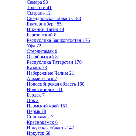
Самара
93
Тольятти
41
Сызрань
12
Свердловская область
183
Екатеринбург
85
Нижний Тагил
14
Березовский
8
Республика Башкортостан
176
Уфа
72
Стерлитамак
9
Октябрьский
8
Республика Татарстан
170
Казань
73
Набережные Челны
21
Альметьевск
7
Новосибирская область
160
Новосибирск
111
Бердск
7
Обь
2
Пермский край
151
Пермь
78
Соликамск
7
Краснокамск
6
Иркутская область
147
Иркутск
68