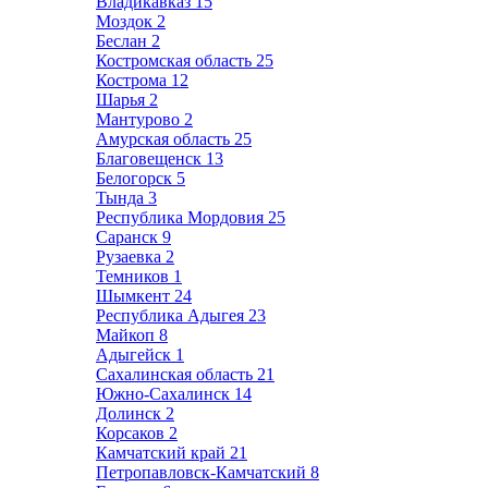
Владикавказ
15
Моздок
2
Беслан
2
Костромская область
25
Кострома
12
Шарья
2
Мантурово
2
Амурская область
25
Благовещенск
13
Белогорск
5
Тында
3
Республика Мордовия
25
Саранск
9
Рузаевка
2
Темников
1
Шымкент
24
Республика Адыгея
23
Майкоп
8
Адыгейск
1
Сахалинская область
21
Южно-Сахалинск
14
Долинск
2
Корсаков
2
Камчатский край
21
Петропавловск-Камчатский
8