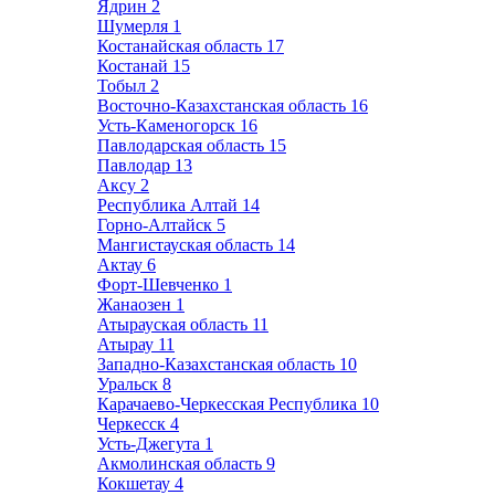
Ядрин
2
Шумерля
1
Костанайская область
17
Костанай
15
Тобыл
2
Восточно-Казахстанская область
16
Усть-Каменогорск
16
Павлодарская область
15
Павлодар
13
Аксу
2
Республика Алтай
14
Горно-Алтайск
5
Мангистауская область
14
Актау
6
Форт-Шевченко
1
Жанаозен
1
Атырауская область
11
Атырау
11
Западно-Казахстанская область
10
Уральск
8
Карачаево-Черкесская Республика
10
Черкесск
4
Усть-Джегута
1
Акмолинская область
9
Кокшетау
4