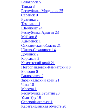
Белогорск
5
Тында
3
Республика Мордовия
25
Саранск
9
Рузаевка
2
Темников
1
Шымкент
24
Республика Адыгея
23
Майкоп
8
Адыгейск
1
Сахалинская область
21
Южно-Сахалинск
14
Долинск
2
Корсаков
2
Камчатский край
21
Петропавловск-Камчатский
8
Елизово
6
Вилючинск
2
Забайкальский край
21
Чита
18
Могоча
1
Республика Бурятия
20
Улан-Удэ
19
Северобайкальск
1
Карагандинская область
20