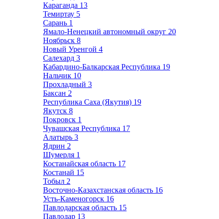
Караганда
13
Темиртау
5
Сарань
1
Ямало-Ненецкий автономный округ
20
Ноябрьск
8
Новый Уренгой
4
Салехард
3
Кабардино-Балкарская Республика
19
Нальчик
10
Прохладный
3
Баксан
2
Республика Саха (Якутия)
19
Якутск
8
Покровск
1
Чувашская Республика
17
Алатырь
3
Ядрин
2
Шумерля
1
Костанайская область
17
Костанай
15
Тобыл
2
Восточно-Казахстанская область
16
Усть-Каменогорск
16
Павлодарская область
15
Павлодар
13