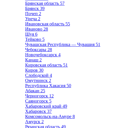
Брянская область
57
Брянск
39
Почеп
2
Унеча
2
Ивановская область
55
Иваново
28
Шуя
6
Тейково
5
Чувашская Республика — Чувашия
51
Чебоксары
28
Новочебоксарск
4
Канаш
2
Кировская область
51
Киров
30
Слободской
4
Омутнинск
2
Республика Хакасия
50
Абакан
25
Черногорск
12
Саяногорск
5
Хабаровский край
49
Хабаровск
37
Комсомольск-на-Амуре
8
Амурск
2
Рязанская область
49