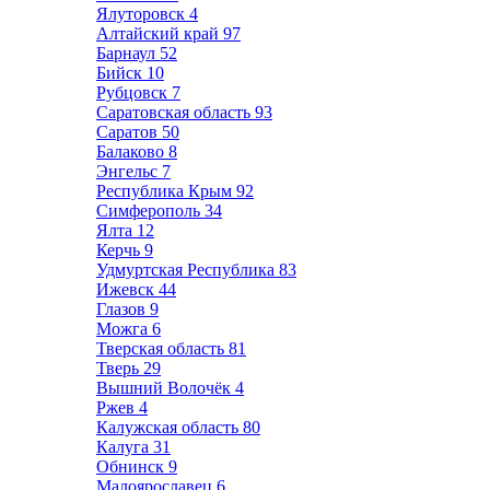
Ялуторовск
4
Алтайский край
97
Барнаул
52
Бийск
10
Рубцовск
7
Саратовская область
93
Саратов
50
Балаково
8
Энгельс
7
Республика Крым
92
Симферополь
34
Ялта
12
Керчь
9
Удмуртская Республика
83
Ижевск
44
Глазов
9
Можга
6
Тверская область
81
Тверь
29
Вышний Волочёк
4
Ржев
4
Калужская область
80
Калуга
31
Обнинск
9
Малоярославец
6