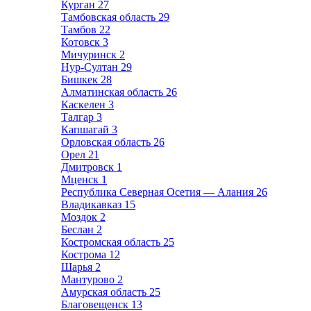
Курган
27
Тамбовская область
29
Тамбов
22
Котовск
3
Мичуринск
2
Нур-Султан
29
Бишкек
28
Алматинская область
26
Каскелен
3
Талгар
3
Капшагай
3
Орловская область
26
Орел
21
Дмитровск
1
Мценск
1
Республика Северная Осетия — Алания
26
Владикавказ
15
Моздок
2
Беслан
2
Костромская область
25
Кострома
12
Шарья
2
Мантурово
2
Амурская область
25
Благовещенск
13