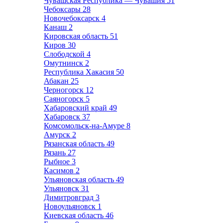
Чувашская Республика — Чувашия
51
Чебоксары
28
Новочебоксарск
4
Канаш
2
Кировская область
51
Киров
30
Слободской
4
Омутнинск
2
Республика Хакасия
50
Абакан
25
Черногорск
12
Саяногорск
5
Хабаровский край
49
Хабаровск
37
Комсомольск-на-Амуре
8
Амурск
2
Рязанская область
49
Рязань
27
Рыбное
3
Касимов
2
Ульяновская область
49
Ульяновск
31
Димитровград
3
Новоульяновск
1
Киевская область
46