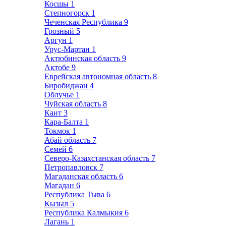
Косшы
1
Степногорск
1
Чеченская Республика
9
Грозный
5
Аргун
1
Урус-Мартан
1
Актюбинская область
9
Актобе
9
Еврейская автономная область
8
Биробиджан
4
Облучье
1
Чуйская область
8
Кант
3
Кара-Балта
1
Токмок
1
Абай область
7
Семей
6
Северо-Казахстанская область
7
Петропавловск
7
Магаданская область
6
Магадан
6
Республика Тыва
6
Кызыл
5
Республика Калмыкия
6
Лагань
1