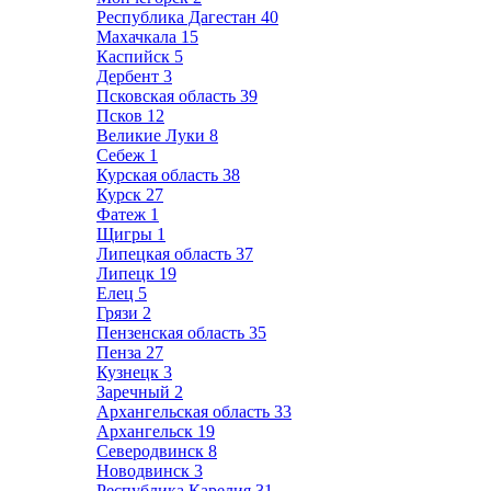
Республика Дагестан
40
Махачкала
15
Каспийск
5
Дербент
3
Псковская область
39
Псков
12
Великие Луки
8
Себеж
1
Курская область
38
Курск
27
Фатеж
1
Щигры
1
Липецкая область
37
Липецк
19
Елец
5
Грязи
2
Пензенская область
35
Пенза
27
Кузнецк
3
Заречный
2
Архангельская область
33
Архангельск
19
Северодвинск
8
Новодвинск
3
Республика Карелия
31