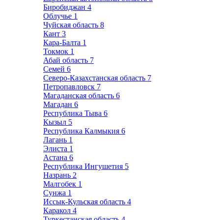
Биробиджан
4
Облучье
1
Чуйская область
8
Кант
3
Кара-Балта
1
Токмок
1
Абай область
7
Семей
6
Северо-Казахстанская область
7
Петропавловск
7
Магаданская область
6
Магадан
6
Республика Тыва
6
Кызыл
5
Республика Калмыкия
6
Лагань
1
Элиста
1
Астана
6
Республика Ингушетия
5
Назрань
2
Малгобек
1
Сунжа
1
Иссык-Кульская область
4
Каракол
4
Туркестанская область
4