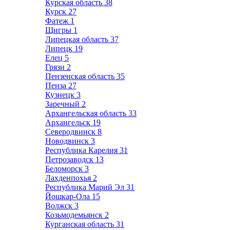
Курская область
38
Курск
27
Фатеж
1
Щигры
1
Липецкая область
37
Липецк
19
Елец
5
Грязи
2
Пензенская область
35
Пенза
27
Кузнецк
3
Заречный
2
Архангельская область
33
Архангельск
19
Северодвинск
8
Новодвинск
3
Республика Карелия
31
Петрозаводск
13
Беломорск
3
Лахденпохья
2
Республика Марий Эл
31
Йошкар-Ола
15
Волжск
3
Козьмодемьянск
2
Курганская область
31