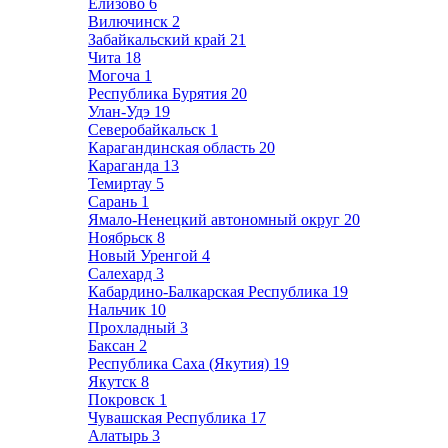
Елизово
6
Вилючинск
2
Забайкальский край
21
Чита
18
Могоча
1
Республика Бурятия
20
Улан-Удэ
19
Северобайкальск
1
Карагандинская область
20
Караганда
13
Темиртау
5
Сарань
1
Ямало-Ненецкий автономный округ
20
Ноябрьск
8
Новый Уренгой
4
Салехард
3
Кабардино-Балкарская Республика
19
Нальчик
10
Прохладный
3
Баксан
2
Республика Саха (Якутия)
19
Якутск
8
Покровск
1
Чувашская Республика
17
Алатырь
3