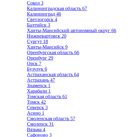
Сокол
3
Калининградская область
67
Калининград
46
Светлогорск
4
Балтийск
3
Ханты-Мансийский автономный округ
66
Нижневартовск
20
Сургут
18
Ханты-Мансийск
9
Оренбургская область
66
Оренбург
29
Орск
7
Бузулук
6
Астраханская область
64
Астрахань
47
Знаменск
1
Харабали
1
Томская область
61
Томск
42
Северск
3
Асино
1
Смоленская область
57
Смоленск
31
Вязьма
4
Сафоново
3