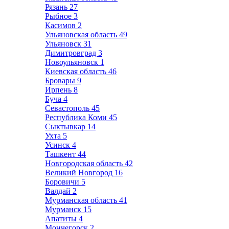
Рязань
27
Рыбное
3
Касимов
2
Ульяновская область
49
Ульяновск
31
Димитровград
3
Новоульяновск
1
Киевская область
46
Бровары
9
Ирпень
8
Буча
4
Севастополь
45
Республика Коми
45
Сыктывкар
14
Ухта
5
Усинск
4
Ташкент
44
Новгородская область
42
Великий Новгород
16
Боровичи
5
Валдай
2
Мурманская область
41
Мурманск
15
Апатиты
4
Мончегорск
2