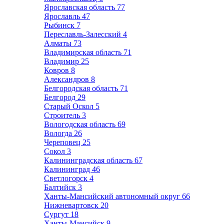
Ярославская область
77
Ярославль
47
Рыбинск
7
Переславль-Залесский
4
Алматы
73
Владимирская область
71
Владимир
25
Ковров
8
Александров
8
Белгородская область
71
Белгород
29
Старый Оскол
5
Строитель
3
Вологодская область
69
Вологда
26
Череповец
25
Сокол
3
Калининградская область
67
Калининград
46
Светлогорск
4
Балтийск
3
Ханты-Мансийский автономный округ
66
Нижневартовск
20
Сургут
18
Ханты-Мансийск
9