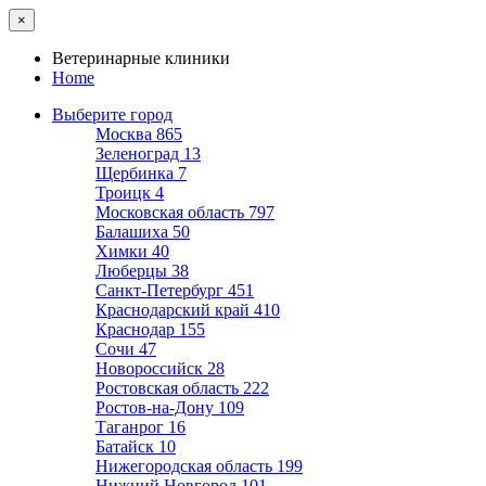
×
Ветеринарные клиники
Home
Выберите город
Москва
865
Зеленоград
13
Щербинка
7
Троицк
4
Московская область
797
Балашиха
50
Химки
40
Люберцы
38
Санкт-Петербург
451
Краснодарский край
410
Краснодар
155
Сочи
47
Новороссийск
28
Ростовская область
222
Ростов-на-Дону
109
Таганрог
16
Батайск
10
Нижегородская область
199
Нижний Новгород
101