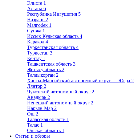
Элиста
1
Астана
6
Республика Ингушетия
5
Назрань
2
Малгобек
1
Сунжа
1
Иссык-Кульская область
4
Каракол
4
Туркестанская область
4
Туркестан
3
Кентау
1
Ташкентская область
3
Жетысу область
2
Талдыкорган
2
Ханты-Мансийский автономный округ — Югра
2
Лянтор
2
Чукотский автономный округ
2
Анадырь
2
Ненецкий автономный округ
2
Нарьян-Мар
2
Ош
2
Таласская область
1
Талас
1
Ошская область
1
Статьи и обзоры