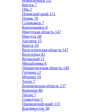
Новосибирск
111
Бердск
7
Обь
2
Пермский край
151
Пермь
78
Соликамск
7
Краснокамск
6
Иркутская область
147
Иркутск
68
Ангарск
15
Братск
10
Волгоградская область
147
Волгоград
83
Волжский
11
Михайловка
6
Ленинградская область
140
Гатчина
12
Мурино
10
Тосно
7
Воронежская область
137
Воронеж
88
Лиски
7
Семилуки
5
Приморский край
133
Владивосток
38