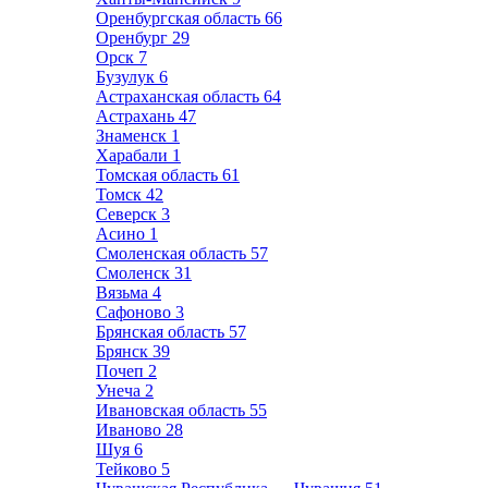
Оренбургская область
66
Оренбург
29
Орск
7
Бузулук
6
Астраханская область
64
Астрахань
47
Знаменск
1
Харабали
1
Томская область
61
Томск
42
Северск
3
Асино
1
Смоленская область
57
Смоленск
31
Вязьма
4
Сафоново
3
Брянская область
57
Брянск
39
Почеп
2
Унеча
2
Ивановская область
55
Иваново
28
Шуя
6
Тейково
5