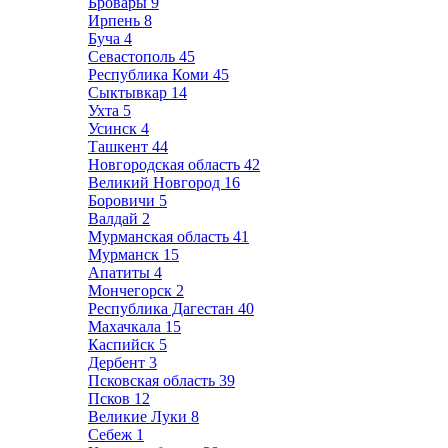
Бровары
9
Ирпень
8
Буча
4
Севастополь
45
Республика Коми
45
Сыктывкар
14
Ухта
5
Усинск
4
Ташкент
44
Новгородская область
42
Великий Новгород
16
Боровичи
5
Валдай
2
Мурманская область
41
Мурманск
15
Апатиты
4
Мончегорск
2
Республика Дагестан
40
Махачкала
15
Каспийск
5
Дербент
3
Псковская область
39
Псков
12
Великие Луки
8
Себеж
1