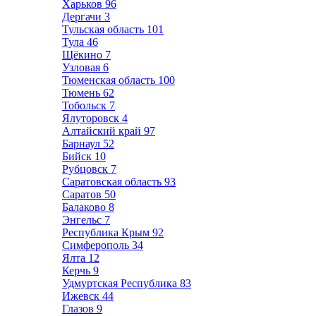
Харьков
96
Дергачи
3
Тульская область
101
Тула
46
Щёкино
7
Узловая
6
Тюменская область
100
Тюмень
62
Тобольск
7
Ялуторовск
4
Алтайский край
97
Барнаул
52
Бийск
10
Рубцовск
7
Саратовская область
93
Саратов
50
Балаково
8
Энгельс
7
Республика Крым
92
Симферополь
34
Ялта
12
Керчь
9
Удмуртская Республика
83
Ижевск
44
Глазов
9