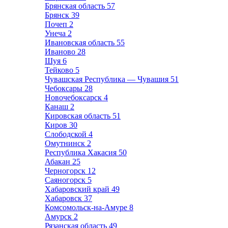
Брянская область
57
Брянск
39
Почеп
2
Унеча
2
Ивановская область
55
Иваново
28
Шуя
6
Тейково
5
Чувашская Республика — Чувашия
51
Чебоксары
28
Новочебоксарск
4
Канаш
2
Кировская область
51
Киров
30
Слободской
4
Омутнинск
2
Республика Хакасия
50
Абакан
25
Черногорск
12
Саяногорск
5
Хабаровский край
49
Хабаровск
37
Комсомольск-на-Амуре
8
Амурск
2
Рязанская область
49