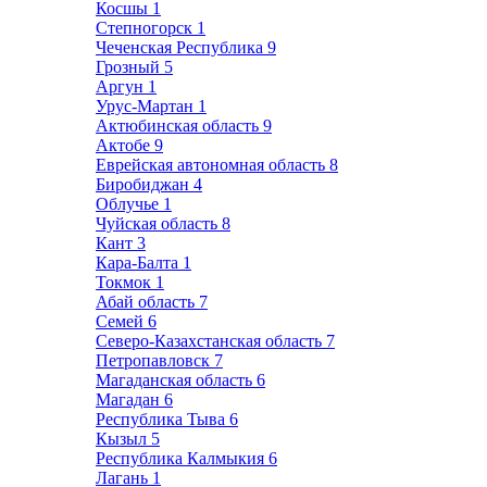
Косшы
1
Степногорск
1
Чеченская Республика
9
Грозный
5
Аргун
1
Урус-Мартан
1
Актюбинская область
9
Актобе
9
Еврейская автономная область
8
Биробиджан
4
Облучье
1
Чуйская область
8
Кант
3
Кара-Балта
1
Токмок
1
Абай область
7
Семей
6
Северо-Казахстанская область
7
Петропавловск
7
Магаданская область
6
Магадан
6
Республика Тыва
6
Кызыл
5
Республика Калмыкия
6
Лагань
1