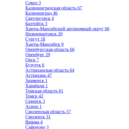
Сокол
3
Калининградская область
67
Калининград
46
Светлогорск
4
Балтийск
3
Ханты-Мансийский автономный округ
66
Нижневартовск
20
Сургут
18
Ханты-Мансийск
9
Оренбургская область
66
Оренбург
29
Орск
7
Бузулук
6
Астраханская область
64
Астрахань
47
Знаменск
1
Харабали
1
Томская область
61
Томск
42
Северск
3
Асино
1
Смоленская область
57
Смоленск
31
Вязьма
4
Сафоново
3