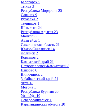
Белогорск
5
Тында
3
Республика Мордовия
25
Саранск
9
Рузаевка
2
Темников
1
Шымкент
24
Республика Адыгея
23
Майкоп
8
Адыгейск
1
Сахалинская область
21
Южно-Сахалинск
14
Долинск
2
Корсаков
2
Камчатский край
21
Петропавловск-Камчатский
8
Елизово
6
Вилючинск
2
Забайкальский край
21
Чита
18
Могоча
1
Республика Бурятия
20
Улан-Удэ
19
Северобайкальск
1
Карагандинская область
20