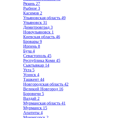
Рязань
27
Рыбное
3
Касимов
2
Ульяновская область
49
Ульяновск
31
Димитровград
3
Новоульяновск
1
Киевская область
46
Бровары
9
Ирпень
8
Буча
4
Севастополь
45
Республика Коми
45
Сыктывкар
14
Ухта
5
Усинск
4
Ташкент
44
Новгородская область
42
Великий Новгород
16
Боровичи
5
Валдай
2
Мурманская область
41
Мурманск
15
Апатиты
4
Мончегорск
2