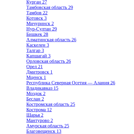
Курган
27
Тамбовская область
29
Тамбов
22
Котовск
3
Мичуринск
2
Нур-Султан
29
Бишкек
28
Алматинская область
26
Каскелен
3
Талгар
3
Капшагай
3
Орловская область
26
Орел
21
Дмитровск
1
Мценск
1
Республика Северная Осетия — Алания
26
Владикавказ
15
Моздок
2
Беслан
2
Костромская область
25
Кострома
12
Шарья
2
Мантурово
2
Амурская область
25
Благовещенск
13