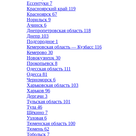
Ессентуки
7
Красноярский край
119
Красноярск
67
Норильск
9
Ачинск
6
Днепропетровская область
118
Днепр
103
Подгородное
1
Кемеровская область — Кузбасс
116
Кемерово
30
Новокузнецк
30
Прокопьевск
8
Одесская область
111
Одесса
81
Черноморск
6
Харьковская область
103
Харьков
96
Дергачи
3
Тульская область
101
Тула
46
Щёкино
7
Узловая
6
Тюменская область
100
Тюмень
62
Тобольск
7