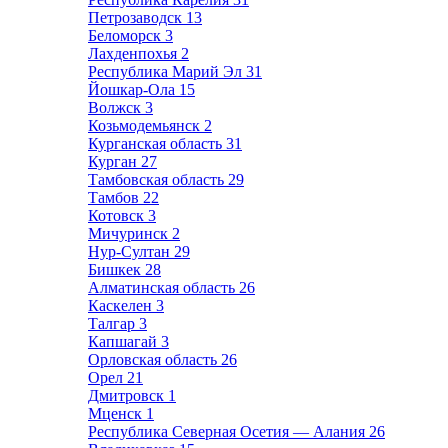
Петрозаводск
13
Беломорск
3
Лахденпохья
2
Республика Марий Эл
31
Йошкар-Ола
15
Волжск
3
Козьмодемьянск
2
Курганская область
31
Курган
27
Тамбовская область
29
Тамбов
22
Котовск
3
Мичуринск
2
Нур-Султан
29
Бишкек
28
Алматинская область
26
Каскелен
3
Талгар
3
Капшагай
3
Орловская область
26
Орел
21
Дмитровск
1
Мценск
1
Республика Северная Осетия — Алания
26