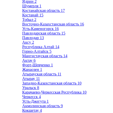
Ядрин
2
Шумерля
1
Костанайская область
17
Костанай
15
Тобыл
2
Восточно-Казахстанская область
16
Усть-Каменогорск
16
Павлодарская область
15
Павлодар
13
Аксу
2
Республика Алтай
14
Горно-Алтайск
5
Мангистауская область
14
Актау
6
Форт-Шевченко
1
Жанаозен
1
Атырауская область
11
Атырау
11
Западно-Казахстанская область
10
Уральск
8
Карачаево-Черкесская Республика
10
Черкесск
4
Усть-Джегута
1
Акмолинская область
9
Кокшетау
4