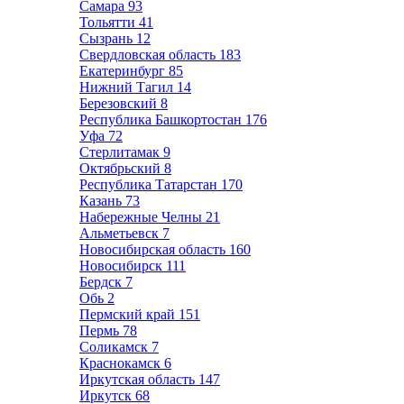
Самара
93
Тольятти
41
Сызрань
12
Свердловская область
183
Екатеринбург
85
Нижний Тагил
14
Березовский
8
Республика Башкортостан
176
Уфа
72
Стерлитамак
9
Октябрьский
8
Республика Татарстан
170
Казань
73
Набережные Челны
21
Альметьевск
7
Новосибирская область
160
Новосибирск
111
Бердск
7
Обь
2
Пермский край
151
Пермь
78
Соликамск
7
Краснокамск
6
Иркутская область
147
Иркутск
68