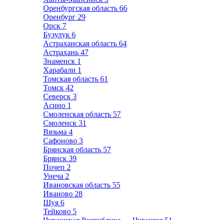
Оренбургская область
66
Оренбург
29
Орск
7
Бузулук
6
Астраханская область
64
Астрахань
47
Знаменск
1
Харабали
1
Томская область
61
Томск
42
Северск
3
Асино
1
Смоленская область
57
Смоленск
31
Вязьма
4
Сафоново
3
Брянская область
57
Брянск
39
Почеп
2
Унеча
2
Ивановская область
55
Иваново
28
Шуя
6
Тейково
5