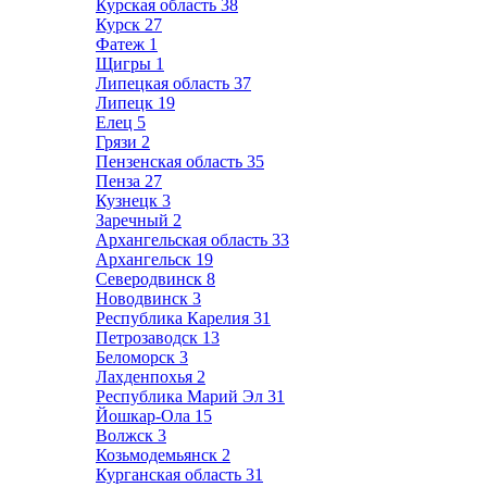
Курская область
38
Курск
27
Фатеж
1
Щигры
1
Липецкая область
37
Липецк
19
Елец
5
Грязи
2
Пензенская область
35
Пенза
27
Кузнецк
3
Заречный
2
Архангельская область
33
Архангельск
19
Северодвинск
8
Новодвинск
3
Республика Карелия
31
Петрозаводск
13
Беломорск
3
Лахденпохья
2
Республика Марий Эл
31
Йошкар-Ола
15
Волжск
3
Козьмодемьянск
2
Курганская область
31