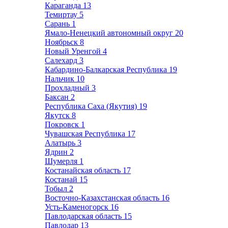
Караганда
13
Темиртау
5
Сарань
1
Ямало-Ненецкий автономный округ
20
Ноябрьск
8
Новый Уренгой
4
Салехард
3
Кабардино-Балкарская Республика
19
Нальчик
10
Прохладный
3
Баксан
2
Республика Саха (Якутия)
19
Якутск
8
Покровск
1
Чувашская Республика
17
Алатырь
3
Ядрин
2
Шумерля
1
Костанайская область
17
Костанай
15
Тобыл
2
Восточно-Казахстанская область
16
Усть-Каменогорск
16
Павлодарская область
15
Павлодар
13