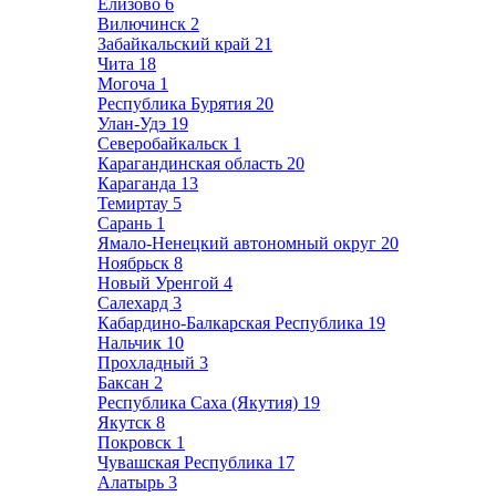
Елизово
6
Вилючинск
2
Забайкальский край
21
Чита
18
Могоча
1
Республика Бурятия
20
Улан-Удэ
19
Северобайкальск
1
Карагандинская область
20
Караганда
13
Темиртау
5
Сарань
1
Ямало-Ненецкий автономный округ
20
Ноябрьск
8
Новый Уренгой
4
Салехард
3
Кабардино-Балкарская Республика
19
Нальчик
10
Прохладный
3
Баксан
2
Республика Саха (Якутия)
19
Якутск
8
Покровск
1
Чувашская Республика
17
Алатырь
3