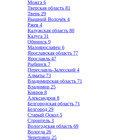
Можга
6
Тверская область
81
Тверь
29
Вышний Волочёк
4
Ржев
4
Калужская область
80
Калуга
31
Обнинск
9
Малоярославец
6
Ярославская область
77
Ярославль
47
Рыбинск
7
Переславль-Залесский
4
Алматы
73
Владимирская область
71
Владимир
25
Ковров
8
Александров
8
Белгородская область
71
Белгород
29
Старый Оскол
5
Строитель
3
Вологодская область
69
Вологда
26
Череповец
25