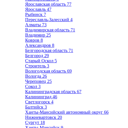
Ярославская область
77
Ярославль
47
Рыбинск
7
Переславль-Залесский
4
Алматы
73
Владимирская область
71
Владимир
25
Ковров
8
Александров
8
Белгородская область
71
Белгород
29
Старый Оскол
5
Строитель
3
Вологодская область
69
Вологда
26
Череповец
25
Сокол
3
Калининградская область
67
Калининград
46
Светлогорск
4
Балтийск
3
Ханты-Мансийский автономный округ
66
Нижневартовск
20
Сургут
18
Ханты-Мансийск
9