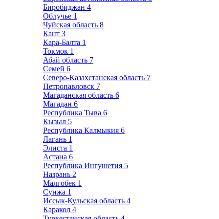
Биробиджан
4
Облучье
1
Чуйская область
8
Кант
3
Кара-Балта
1
Токмок
1
Абай область
7
Семей
6
Северо-Казахстанская область
7
Петропавловск
7
Магаданская область
6
Магадан
6
Республика Тыва
6
Кызыл
5
Республика Калмыкия
6
Лагань
1
Элиста
1
Астана
6
Республика Ингушетия
5
Назрань
2
Малгобек
1
Сунжа
1
Иссык-Кульская область
4
Каракол
4
Туркестанская область
4