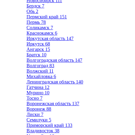
Новосибирск
111
Бердск
7
Обь
2
Пермский край
151
Пермь
78
Соликамск
7
Краснокамск
6
Иркутская область
147
Иркутск
68
Ангарск
15
Братск
10
Волгоградская область
147
Волгоград
83
Волжский
11
Михайловка
6
Ленинградская область
140
Гатчина
12
Мурино
10
Тосно
7
Воронежская область
137
Воронеж
88
Лиски
7
Семилуки
5
Приморский край
133
Владивосток
38