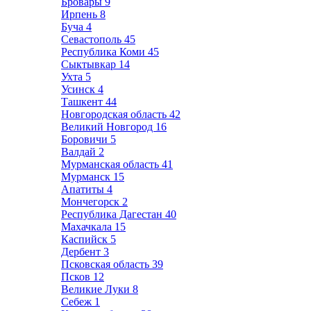
Бровары
9
Ирпень
8
Буча
4
Севастополь
45
Республика Коми
45
Сыктывкар
14
Ухта
5
Усинск
4
Ташкент
44
Новгородская область
42
Великий Новгород
16
Боровичи
5
Валдай
2
Мурманская область
41
Мурманск
15
Апатиты
4
Мончегорск
2
Республика Дагестан
40
Махачкала
15
Каспийск
5
Дербент
3
Псковская область
39
Псков
12
Великие Луки
8
Себеж
1