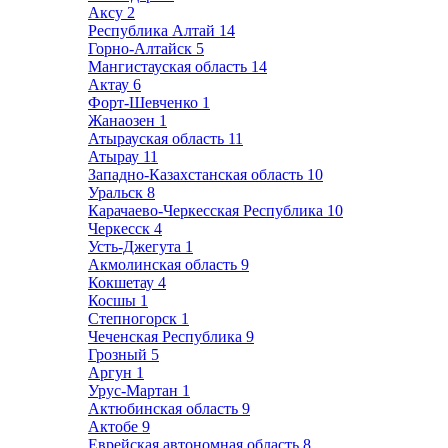
Аксу
2
Республика Алтай
14
Горно-Алтайск
5
Мангистауская область
14
Актау
6
Форт-Шевченко
1
Жанаозен
1
Атырауская область
11
Атырау
11
Западно-Казахстанская область
10
Уральск
8
Карачаево-Черкесская Республика
10
Черкесск
4
Усть-Джегута
1
Акмолинская область
9
Кокшетау
4
Косшы
1
Степногорск
1
Чеченская Республика
9
Грозный
5
Аргун
1
Урус-Мартан
1
Актюбинская область
9
Актобе
9
Еврейская автономная область
8