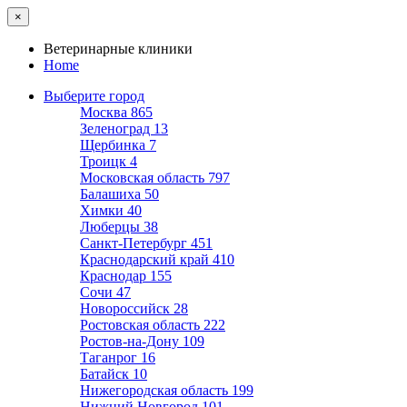
×
Ветеринарные клиники
Home
Выберите город
Москва
865
Зеленоград
13
Щербинка
7
Троицк
4
Московская область
797
Балашиха
50
Химки
40
Люберцы
38
Санкт-Петербург
451
Краснодарский край
410
Краснодар
155
Сочи
47
Новороссийск
28
Ростовская область
222
Ростов-на-Дону
109
Таганрог
16
Батайск
10
Нижегородская область
199
Нижний Новгород
101