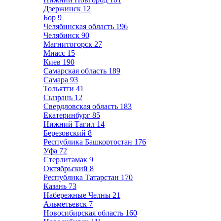
Дзержинск
12
Бор
9
Челябинская область
196
Челябинск
90
Магнитогорск
27
Миасс
15
Киев
190
Самарская область
189
Самара
93
Тольятти
41
Сызрань
12
Свердловская область
183
Екатеринбург
85
Нижний Тагил
14
Березовский
8
Республика Башкортостан
176
Уфа
72
Стерлитамак
9
Октябрьский
8
Республика Татарстан
170
Казань
73
Набережные Челны
21
Альметьевск
7
Новосибирская область
160