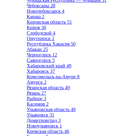
Чувашская Республика — Чувашия
51
Чебоксары
28
Новочебоксарск
4
Канаш
2
Кировская область
51
Киров
30
Слободской
4
Омутнинск
2
Республика Хакасия
50
Абакан
25
Черногорск
12
Саяногорск
5
Хабаровский край
49
Хабаровск
37
Комсомольск-на-Амуре
8
Амурск
2
Рязанская область
49
Рязань
27
Рыбное
3
Касимов
2
Ульяновская область
49
Ульяновск
31
Димитровград
3
Новоульяновск
1
Киевская область
46