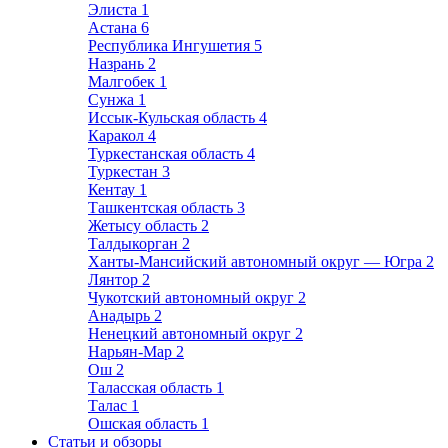
Элиста
1
Астана
6
Республика Ингушетия
5
Назрань
2
Малгобек
1
Сунжа
1
Иссык-Кульская область
4
Каракол
4
Туркестанская область
4
Туркестан
3
Кентау
1
Ташкентская область
3
Жетысу область
2
Талдыкорган
2
Ханты-Мансийский автономный округ — Югра
2
Лянтор
2
Чукотский автономный округ
2
Анадырь
2
Ненецкий автономный округ
2
Нарьян-Мар
2
Ош
2
Таласская область
1
Талас
1
Ошская область
1
Статьи и обзоры