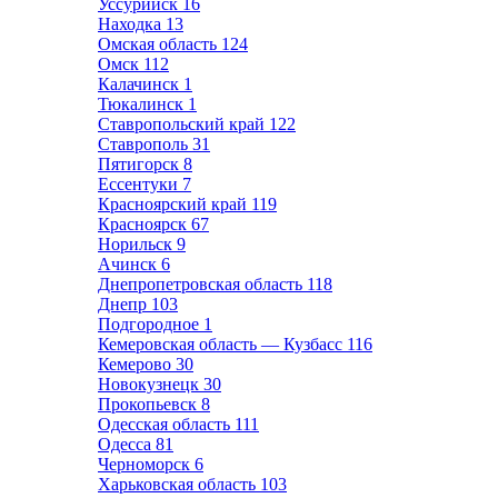
Уссурийск
16
Находка
13
Омская область
124
Омск
112
Калачинск
1
Тюкалинск
1
Ставропольский край
122
Ставрополь
31
Пятигорск
8
Ессентуки
7
Красноярский край
119
Красноярск
67
Норильск
9
Ачинск
6
Днепропетровская область
118
Днепр
103
Подгородное
1
Кемеровская область — Кузбасс
116
Кемерово
30
Новокузнецк
30
Прокопьевск
8
Одесская область
111
Одесса
81
Черноморск
6
Харьковская область
103