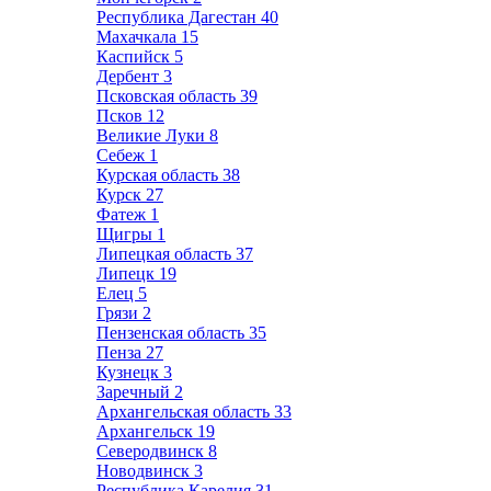
Республика Дагестан
40
Махачкала
15
Каспийск
5
Дербент
3
Псковская область
39
Псков
12
Великие Луки
8
Себеж
1
Курская область
38
Курск
27
Фатеж
1
Щигры
1
Липецкая область
37
Липецк
19
Елец
5
Грязи
2
Пензенская область
35
Пенза
27
Кузнецк
3
Заречный
2
Архангельская область
33
Архангельск
19
Северодвинск
8
Новодвинск
3
Республика Карелия
31