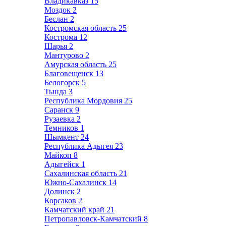
Владикавказ
15
Моздок
2
Беслан
2
Костромская область
25
Кострома
12
Шарья
2
Мантурово
2
Амурская область
25
Благовещенск
13
Белогорск
5
Тында
3
Республика Мордовия
25
Саранск
9
Рузаевка
2
Темников
1
Шымкент
24
Республика Адыгея
23
Майкоп
8
Адыгейск
1
Сахалинская область
21
Южно-Сахалинск
14
Долинск
2
Корсаков
2
Камчатский край
21
Петропавловск-Камчатский
8