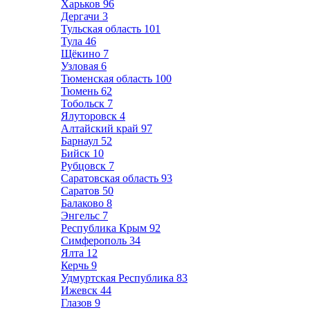
Харьков
96
Дергачи
3
Тульская область
101
Тула
46
Щёкино
7
Узловая
6
Тюменская область
100
Тюмень
62
Тобольск
7
Ялуторовск
4
Алтайский край
97
Барнаул
52
Бийск
10
Рубцовск
7
Саратовская область
93
Саратов
50
Балаково
8
Энгельс
7
Республика Крым
92
Симферополь
34
Ялта
12
Керчь
9
Удмуртская Республика
83
Ижевск
44
Глазов
9