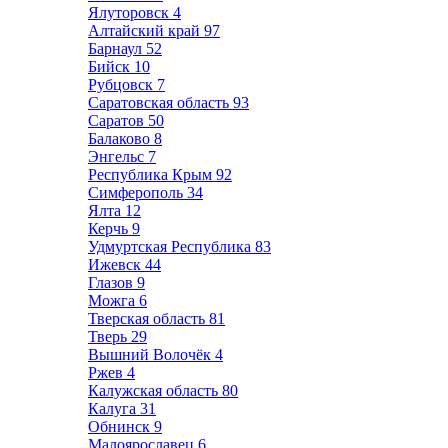
Ялуторовск
4
Алтайский край
97
Барнаул
52
Бийск
10
Рубцовск
7
Саратовская область
93
Саратов
50
Балаково
8
Энгельс
7
Республика Крым
92
Симферополь
34
Ялта
12
Керчь
9
Удмуртская Республика
83
Ижевск
44
Глазов
9
Можга
6
Тверская область
81
Тверь
29
Вышний Волочёк
4
Ржев
4
Калужская область
80
Калуга
31
Обнинск
9
Малоярославец
6