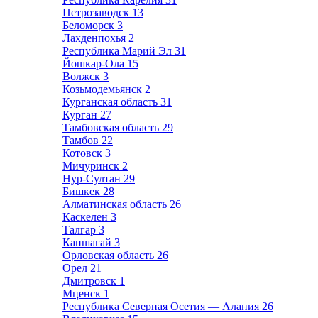
Петрозаводск
13
Беломорск
3
Лахденпохья
2
Республика Марий Эл
31
Йошкар-Ола
15
Волжск
3
Козьмодемьянск
2
Курганская область
31
Курган
27
Тамбовская область
29
Тамбов
22
Котовск
3
Мичуринск
2
Нур-Султан
29
Бишкек
28
Алматинская область
26
Каскелен
3
Талгар
3
Капшагай
3
Орловская область
26
Орел
21
Дмитровск
1
Мценск
1
Республика Северная Осетия — Алания
26