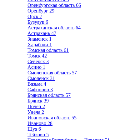
Оренбургская область
66
Оренбург
29
Орск
7
Бузулук
6
Астраханская область
64
Астрахань
47
Знаменск
1
Харабали
1
Томская область
61
Томск
42
Северск
3
Асино
1
Смоленская область
57
Смоленск
31
Вязьма
4
Сафоново
3
Брянская область
57
Брянск
39
Почеп
2
Унеча
2
Ивановская область
55
Иваново
28
Шуя
6
Тейково
5