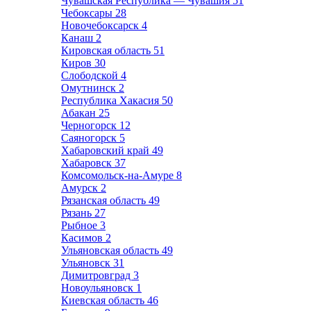
Чувашская Республика — Чувашия
51
Чебоксары
28
Новочебоксарск
4
Канаш
2
Кировская область
51
Киров
30
Слободской
4
Омутнинск
2
Республика Хакасия
50
Абакан
25
Черногорск
12
Саяногорск
5
Хабаровский край
49
Хабаровск
37
Комсомольск-на-Амуре
8
Амурск
2
Рязанская область
49
Рязань
27
Рыбное
3
Касимов
2
Ульяновская область
49
Ульяновск
31
Димитровград
3
Новоульяновск
1
Киевская область
46