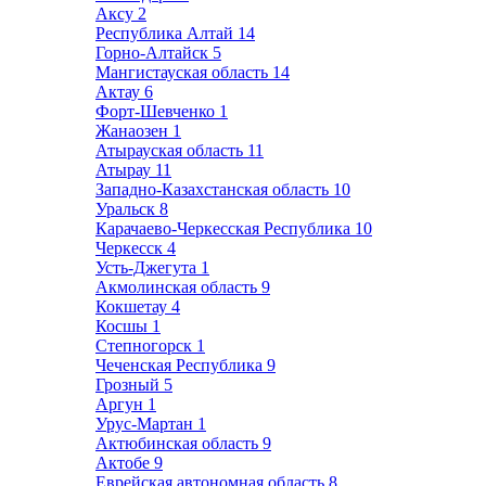
Аксу
2
Республика Алтай
14
Горно-Алтайск
5
Мангистауская область
14
Актау
6
Форт-Шевченко
1
Жанаозен
1
Атырауская область
11
Атырау
11
Западно-Казахстанская область
10
Уральск
8
Карачаево-Черкесская Республика
10
Черкесск
4
Усть-Джегута
1
Акмолинская область
9
Кокшетау
4
Косшы
1
Степногорск
1
Чеченская Республика
9
Грозный
5
Аргун
1
Урус-Мартан
1
Актюбинская область
9
Актобе
9
Еврейская автономная область
8