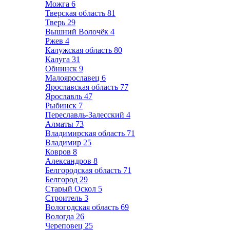
Можга
6
Тверская область
81
Тверь
29
Вышний Волочёк
4
Ржев
4
Калужская область
80
Калуга
31
Обнинск
9
Малоярославец
6
Ярославская область
77
Ярославль
47
Рыбинск
7
Переславль-Залесский
4
Алматы
73
Владимирская область
71
Владимир
25
Ковров
8
Александров
8
Белгородская область
71
Белгород
29
Старый Оскол
5
Строитель
3
Вологодская область
69
Вологда
26
Череповец
25