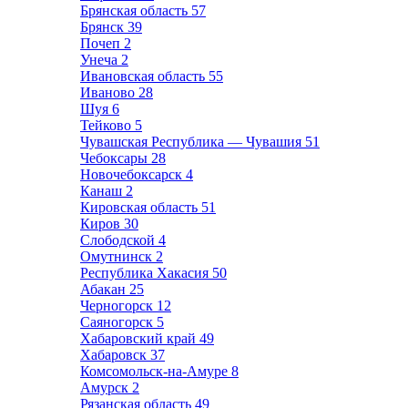
Брянская область
57
Брянск
39
Почеп
2
Унеча
2
Ивановская область
55
Иваново
28
Шуя
6
Тейково
5
Чувашская Республика — Чувашия
51
Чебоксары
28
Новочебоксарск
4
Канаш
2
Кировская область
51
Киров
30
Слободской
4
Омутнинск
2
Республика Хакасия
50
Абакан
25
Черногорск
12
Саяногорск
5
Хабаровский край
49
Хабаровск
37
Комсомольск-на-Амуре
8
Амурск
2
Рязанская область
49