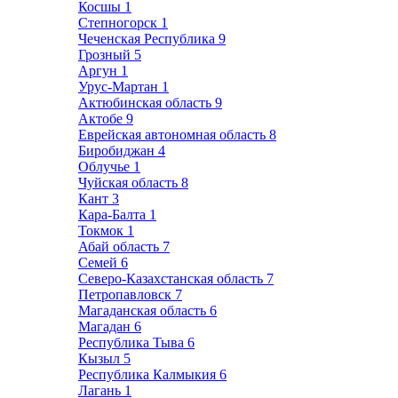
Косшы
1
Степногорск
1
Чеченская Республика
9
Грозный
5
Аргун
1
Урус-Мартан
1
Актюбинская область
9
Актобе
9
Еврейская автономная область
8
Биробиджан
4
Облучье
1
Чуйская область
8
Кант
3
Кара-Балта
1
Токмок
1
Абай область
7
Семей
6
Северо-Казахстанская область
7
Петропавловск
7
Магаданская область
6
Магадан
6
Республика Тыва
6
Кызыл
5
Республика Калмыкия
6
Лагань
1