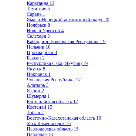
Караганда
13
Темиртау
5
Сарань
1
Ямало-Ненецкий автономный округ
20
Ноябрьск
8
Новый Уренгой
4
Салехард
3
Кабардино-Балкарская Республика
19
Нальчик
10
Прохладный
3
Баксан
2
Республика Саха (Якутия)
19
Якутск
8
Покровск
1
Чувашская Республика
17
Алатырь
3
Ядрин
2
Шумерля
1
Костанайская область
17
Костанай
15
Тобыл
2
Восточно-Казахстанская область
16
Усть-Каменогорск
16
Павлодарская область
15
Павлодар
13