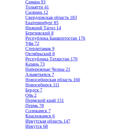
Самара
93
Тольятти
41
Сызрань
12
Свердловская область
183
Екатеринбург
85
Нижний Тагил
14
Березовский
8
Республика Башкортостан
176
Уфа
72
Стерлитамак
9
Октябрьский
8
Республика Татарстан
170
Казань
73
Набережные Челны
21
Альметьевск
7
Новосибирская область
160
Новосибирск
111
Бердск
7
Обь
2
Пермский край
151
Пермь
78
Соликамск
7
Краснокамск
6
Иркутская область
147
Иркутск
68