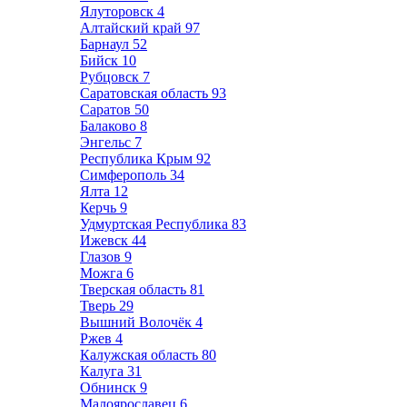
Ялуторовск
4
Алтайский край
97
Барнаул
52
Бийск
10
Рубцовск
7
Саратовская область
93
Саратов
50
Балаково
8
Энгельс
7
Республика Крым
92
Симферополь
34
Ялта
12
Керчь
9
Удмуртская Республика
83
Ижевск
44
Глазов
9
Можга
6
Тверская область
81
Тверь
29
Вышний Волочёк
4
Ржев
4
Калужская область
80
Калуга
31
Обнинск
9
Малоярославец
6