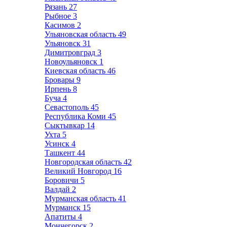
Рязань
27
Рыбное
3
Касимов
2
Ульяновская область
49
Ульяновск
31
Димитровград
3
Новоульяновск
1
Киевская область
46
Бровары
9
Ирпень
8
Буча
4
Севастополь
45
Республика Коми
45
Сыктывкар
14
Ухта
5
Усинск
4
Ташкент
44
Новгородская область
42
Великий Новгород
16
Боровичи
5
Валдай
2
Мурманская область
41
Мурманск
15
Апатиты
4
Мончегорск
2