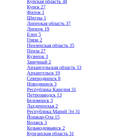
Курская область
38
Курск
27
Фатеж
1
Щигры
1
Липецкая область
37
Липецк
19
Елец
5
Грязи
2
Пензенская область
35
Пенза
27
Кузнецк
3
Заречный
2
Архангельская область
33
Архангельск
19
Северодвинск
8
Новодвинск
3
Республика Карелия
31
Петрозаводск
13
Беломорск
3
Лахденпохья
2
Республика Марий Эл
31
Йошкар-Ола
15
Волжск
3
Козьмодемьянск
2
Курганская область
31