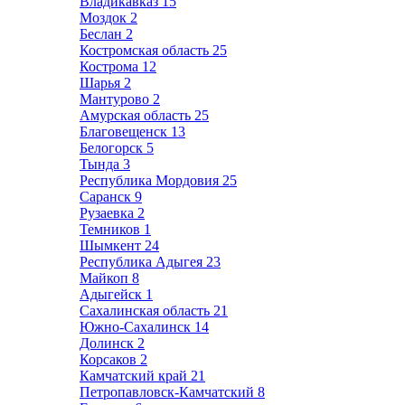
Владикавказ
15
Моздок
2
Беслан
2
Костромская область
25
Кострома
12
Шарья
2
Мантурово
2
Амурская область
25
Благовещенск
13
Белогорск
5
Тында
3
Республика Мордовия
25
Саранск
9
Рузаевка
2
Темников
1
Шымкент
24
Республика Адыгея
23
Майкоп
8
Адыгейск
1
Сахалинская область
21
Южно-Сахалинск
14
Долинск
2
Корсаков
2
Камчатский край
21
Петропавловск-Камчатский
8