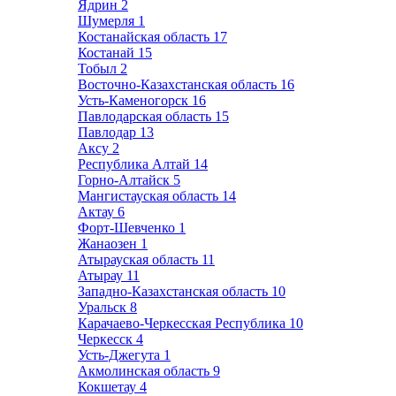
Ядрин
2
Шумерля
1
Костанайская область
17
Костанай
15
Тобыл
2
Восточно-Казахстанская область
16
Усть-Каменогорск
16
Павлодарская область
15
Павлодар
13
Аксу
2
Республика Алтай
14
Горно-Алтайск
5
Мангистауская область
14
Актау
6
Форт-Шевченко
1
Жанаозен
1
Атырауская область
11
Атырау
11
Западно-Казахстанская область
10
Уральск
8
Карачаево-Черкесская Республика
10
Черкесск
4
Усть-Джегута
1
Акмолинская область
9
Кокшетау
4