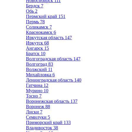
Новосибирск
111
Бердск
7
Обь
2
Пермский край
151
Пермь
78
Соликамск
7
Краснокамск
6
Иркутская область
147
Иркутск
68
Ангарск
15
Братск
10
Волгоградская область
147
Волгоград
83
Волжский
11
Михайловка
6
Ленинградская область
140
Гатчина
12
Мурино
10
Тосно
7
Воронежская область
137
Воронеж
88
Лиски
7
Семилуки
5
Приморский край
133
Владивосток
38