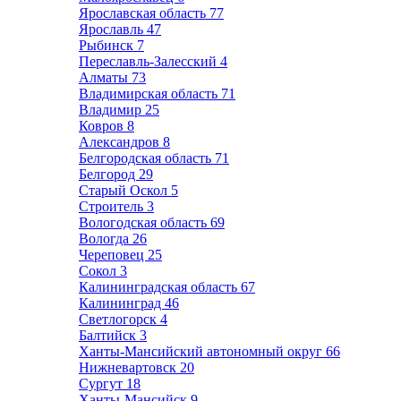
Ярославская область
77
Ярославль
47
Рыбинск
7
Переславль-Залесский
4
Алматы
73
Владимирская область
71
Владимир
25
Ковров
8
Александров
8
Белгородская область
71
Белгород
29
Старый Оскол
5
Строитель
3
Вологодская область
69
Вологда
26
Череповец
25
Сокол
3
Калининградская область
67
Калининград
46
Светлогорск
4
Балтийск
3
Ханты-Мансийский автономный округ
66
Нижневартовск
20
Сургут
18
Ханты-Мансийск
9