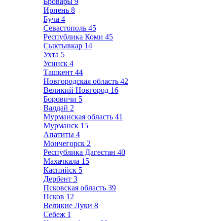
Бровары
9
Ирпень
8
Буча
4
Севастополь
45
Республика Коми
45
Сыктывкар
14
Ухта
5
Усинск
4
Ташкент
44
Новгородская область
42
Великий Новгород
16
Боровичи
5
Валдай
2
Мурманская область
41
Мурманск
15
Апатиты
4
Мончегорск
2
Республика Дагестан
40
Махачкала
15
Каспийск
5
Дербент
3
Псковская область
39
Псков
12
Великие Луки
8
Себеж
1