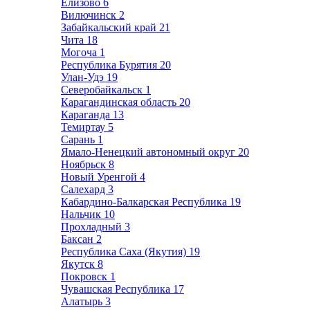
Елизово
6
Вилючинск
2
Забайкальский край
21
Чита
18
Могоча
1
Республика Бурятия
20
Улан-Удэ
19
Северобайкальск
1
Карагандинская область
20
Караганда
13
Темиртау
5
Сарань
1
Ямало-Ненецкий автономный округ
20
Ноябрьск
8
Новый Уренгой
4
Салехард
3
Кабардино-Балкарская Республика
19
Нальчик
10
Прохладный
3
Баксан
2
Республика Саха (Якутия)
19
Якутск
8
Покровск
1
Чувашская Республика
17
Алатырь
3