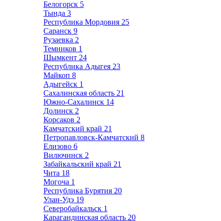
Белогорск
5
Тында
3
Республика Мордовия
25
Саранск
9
Рузаевка
2
Темников
1
Шымкент
24
Республика Адыгея
23
Майкоп
8
Адыгейск
1
Сахалинская область
21
Южно-Сахалинск
14
Долинск
2
Корсаков
2
Камчатский край
21
Петропавловск-Камчатский
8
Елизово
6
Вилючинск
2
Забайкальский край
21
Чита
18
Могоча
1
Республика Бурятия
20
Улан-Удэ
19
Северобайкальск
1
Карагандинская область
20