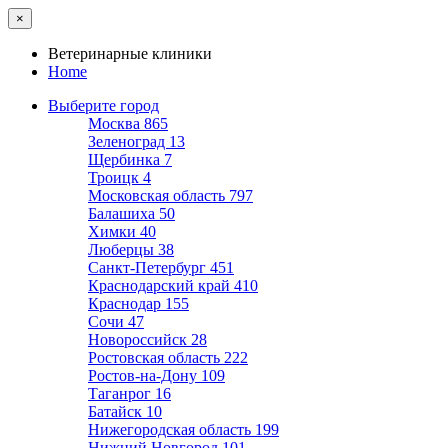
×
Ветеринарные клиники
Home
Выберите город
Москва
865
Зеленоград
13
Щербинка
7
Троицк
4
Московская область
797
Балашиха
50
Химки
40
Люберцы
38
Санкт-Петербург
451
Краснодарский край
410
Краснодар
155
Сочи
47
Новороссийск
28
Ростовская область
222
Ростов-на-Дону
109
Таганрог
16
Батайск
10
Нижегородская область
199
Нижний Новгород
101