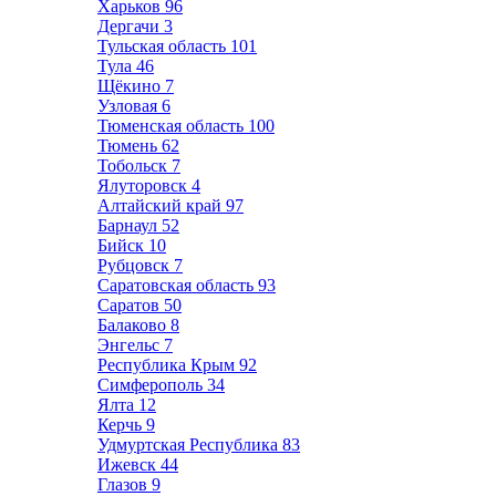
Харьков
96
Дергачи
3
Тульская область
101
Тула
46
Щёкино
7
Узловая
6
Тюменская область
100
Тюмень
62
Тобольск
7
Ялуторовск
4
Алтайский край
97
Барнаул
52
Бийск
10
Рубцовск
7
Саратовская область
93
Саратов
50
Балаково
8
Энгельс
7
Республика Крым
92
Симферополь
34
Ялта
12
Керчь
9
Удмуртская Республика
83
Ижевск
44
Глазов
9