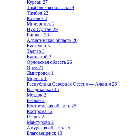
Курган
27
Тамбовская область
29
Тамбов
22
Котовск
3
Мичуринск
2
Нур-Султан
29
Бишкек
28
Алматинская область
26
Каскелен
3
Талгар
3
Капшагай
3
Орловская область
26
Орел
21
Дмитровск
1
Мценск
1
Республика Северная Осетия — Алания
26
Владикавказ
15
Моздок
2
Беслан
2
Костромская область
25
Кострома
12
Шарья
2
Мантурово
2
Амурская область
25
Благовещенск
13