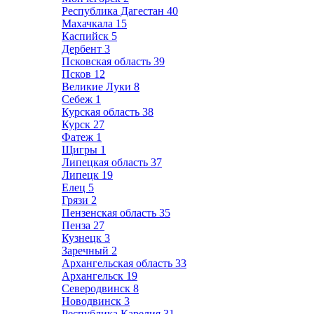
Республика Дагестан
40
Махачкала
15
Каспийск
5
Дербент
3
Псковская область
39
Псков
12
Великие Луки
8
Себеж
1
Курская область
38
Курск
27
Фатеж
1
Щигры
1
Липецкая область
37
Липецк
19
Елец
5
Грязи
2
Пензенская область
35
Пенза
27
Кузнецк
3
Заречный
2
Архангельская область
33
Архангельск
19
Северодвинск
8
Новодвинск
3
Республика Карелия
31