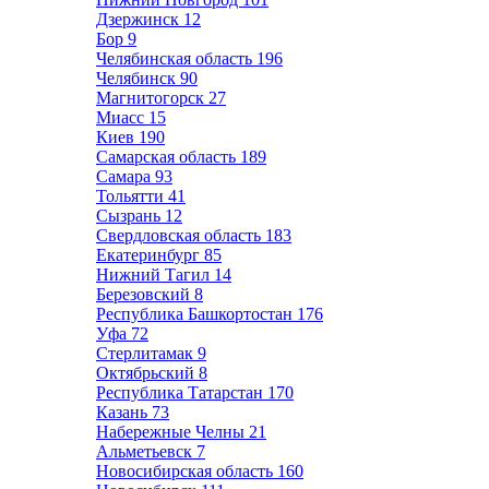
Дзержинск
12
Бор
9
Челябинская область
196
Челябинск
90
Магнитогорск
27
Миасс
15
Киев
190
Самарская область
189
Самара
93
Тольятти
41
Сызрань
12
Свердловская область
183
Екатеринбург
85
Нижний Тагил
14
Березовский
8
Республика Башкортостан
176
Уфа
72
Стерлитамак
9
Октябрьский
8
Республика Татарстан
170
Казань
73
Набережные Челны
21
Альметьевск
7
Новосибирская область
160