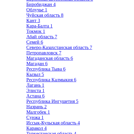
Биробиджан
4
Облучье
1
Чуйская область
8
Кант
3
Кара-Балта
1
Токмок
1
Абай область
7
Семей
6
Северо-Казахстанская область
7
Петропавловск
7
Магаданская область
6
Магадан
6
Республика Тыва
6
Кызыл
5
Республика Калмыкия
6
Лагань
1
Элиста
1
Астана
6
Республика Ингушетия
5
Назрань
2
Малгобек
1
Сунжа
1
Иссык-Кульская область
4
Каракол
4
Туркестанская область
4