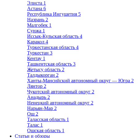
Элиста
1
Астана
6
Республика Ингушетия
5
Назрань
2
Малгобек
1
Сунжа
1
Иссык-Кульская область
4
Каракол
4
Туркестанская область
4
Туркестан
3
Кентау
1
Ташкентская область
3
Жетысу область
2
Талдыкорган
2
Ханты-Мансийский автономный округ — Югра
2
Лянтор
2
Чукотский автономный округ
2
Анадырь
2
Ненецкий автономный округ
2
Нарьян-Мар
2
Ош
2
Таласская область
1
Талас
1
Ошская область
1
Статьи и обзоры