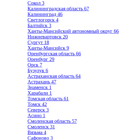
Сокол
3
Калининградская область
67
Калининград
46
Светлогорск
4
Балтийск
3
Ханты-Мансийский автономный округ
66
Нижневартовск
20
Сургут
18
Ханты-Мансийск
9
Оренбургская область
66
Оренбург
29
Орск
7
Бузулук
6
Астраханская область
64
Астрахань
47
Знаменск
1
Харабали
1
Томская область
61
Томск
42
Северск
3
Асино
1
Смоленская область
57
Смоленск
31
Вязьма
4
Сафоново
3