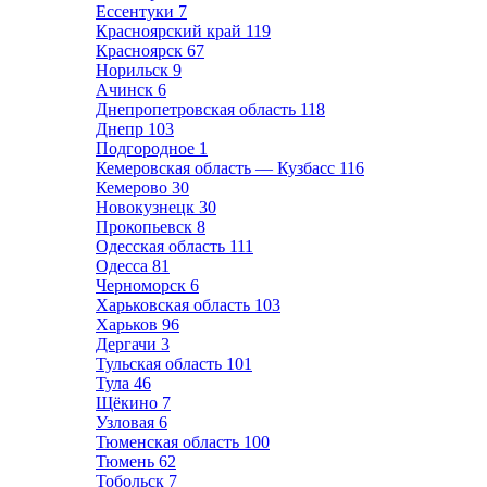
Ессентуки
7
Красноярский край
119
Красноярск
67
Норильск
9
Ачинск
6
Днепропетровская область
118
Днепр
103
Подгородное
1
Кемеровская область — Кузбасс
116
Кемерово
30
Новокузнецк
30
Прокопьевск
8
Одесская область
111
Одесса
81
Черноморск
6
Харьковская область
103
Харьков
96
Дергачи
3
Тульская область
101
Тула
46
Щёкино
7
Узловая
6
Тюменская область
100
Тюмень
62
Тобольск
7