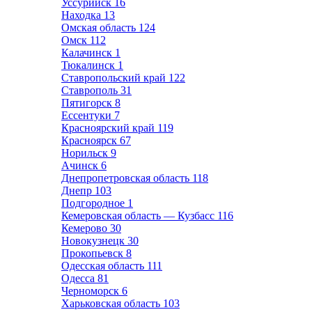
Уссурийск
16
Находка
13
Омская область
124
Омск
112
Калачинск
1
Тюкалинск
1
Ставропольский край
122
Ставрополь
31
Пятигорск
8
Ессентуки
7
Красноярский край
119
Красноярск
67
Норильск
9
Ачинск
6
Днепропетровская область
118
Днепр
103
Подгородное
1
Кемеровская область — Кузбасс
116
Кемерово
30
Новокузнецк
30
Прокопьевск
8
Одесская область
111
Одесса
81
Черноморск
6
Харьковская область
103