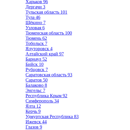
Харьков
96
Дергачи
3
Тульская область
101
Тула
46
Щёкино
7
Узловая
6
Тюменская область
100
Тюмень
62
Тобольск
7
Ялуторовск
4
Алтайский край
97
Барнаул
52
Бийск
10
Рубцовск
7
Саратовская область
93
Саратов
50
Балаково
8
Энгельс
7
Республика Крым
92
Симферополь
34
Ялта
12
Керчь
9
Удмуртская Республика
83
Ижевск
44
Глазов
9