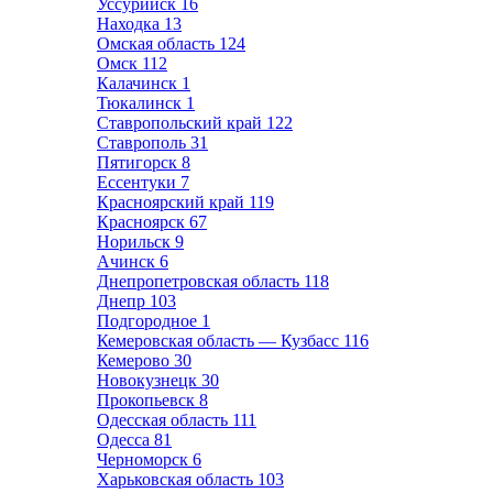
Уссурийск
16
Находка
13
Омская область
124
Омск
112
Калачинск
1
Тюкалинск
1
Ставропольский край
122
Ставрополь
31
Пятигорск
8
Ессентуки
7
Красноярский край
119
Красноярск
67
Норильск
9
Ачинск
6
Днепропетровская область
118
Днепр
103
Подгородное
1
Кемеровская область — Кузбасс
116
Кемерово
30
Новокузнецк
30
Прокопьевск
8
Одесская область
111
Одесса
81
Черноморск
6
Харьковская область
103