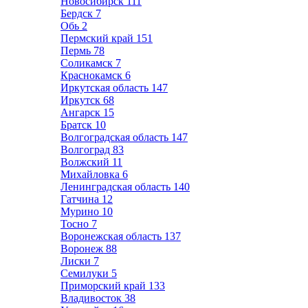
Новосибирск
111
Бердск
7
Обь
2
Пермский край
151
Пермь
78
Соликамск
7
Краснокамск
6
Иркутская область
147
Иркутск
68
Ангарск
15
Братск
10
Волгоградская область
147
Волгоград
83
Волжский
11
Михайловка
6
Ленинградская область
140
Гатчина
12
Мурино
10
Тосно
7
Воронежская область
137
Воронеж
88
Лиски
7
Семилуки
5
Приморский край
133
Владивосток
38