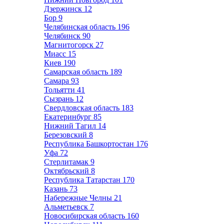
Дзержинск
12
Бор
9
Челябинская область
196
Челябинск
90
Магнитогорск
27
Миасс
15
Киев
190
Самарская область
189
Самара
93
Тольятти
41
Сызрань
12
Свердловская область
183
Екатеринбург
85
Нижний Тагил
14
Березовский
8
Республика Башкортостан
176
Уфа
72
Стерлитамак
9
Октябрьский
8
Республика Татарстан
170
Казань
73
Набережные Челны
21
Альметьевск
7
Новосибирская область
160