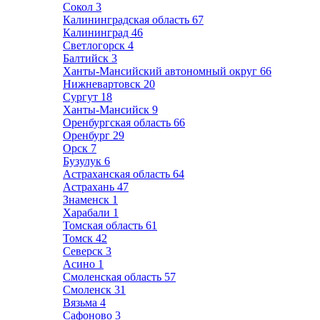
Сокол
3
Калининградская область
67
Калининград
46
Светлогорск
4
Балтийск
3
Ханты-Мансийский автономный округ
66
Нижневартовск
20
Сургут
18
Ханты-Мансийск
9
Оренбургская область
66
Оренбург
29
Орск
7
Бузулук
6
Астраханская область
64
Астрахань
47
Знаменск
1
Харабали
1
Томская область
61
Томск
42
Северск
3
Асино
1
Смоленская область
57
Смоленск
31
Вязьма
4
Сафоново
3