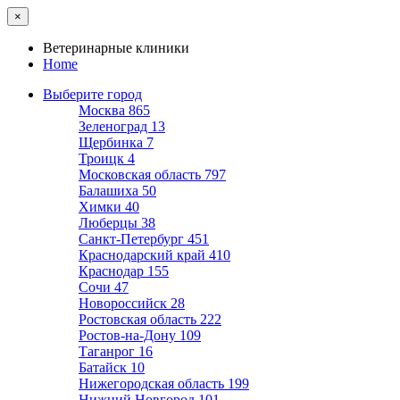
×
Ветеринарные клиники
Home
Выберите город
Москва
865
Зеленоград
13
Щербинка
7
Троицк
4
Московская область
797
Балашиха
50
Химки
40
Люберцы
38
Санкт-Петербург
451
Краснодарский край
410
Краснодар
155
Сочи
47
Новороссийск
28
Ростовская область
222
Ростов-на-Дону
109
Таганрог
16
Батайск
10
Нижегородская область
199
Нижний Новгород
101