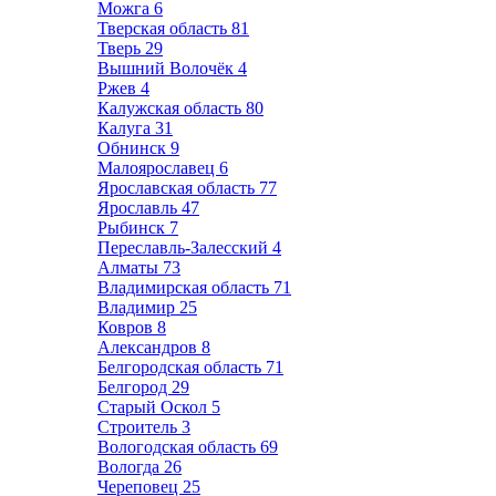
Можга
6
Тверская область
81
Тверь
29
Вышний Волочёк
4
Ржев
4
Калужская область
80
Калуга
31
Обнинск
9
Малоярославец
6
Ярославская область
77
Ярославль
47
Рыбинск
7
Переславль-Залесский
4
Алматы
73
Владимирская область
71
Владимир
25
Ковров
8
Александров
8
Белгородская область
71
Белгород
29
Старый Оскол
5
Строитель
3
Вологодская область
69
Вологда
26
Череповец
25