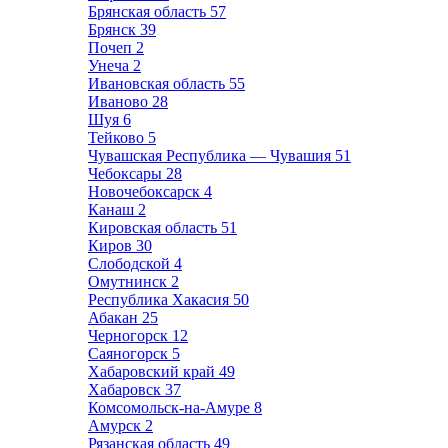
Брянская область
57
Брянск
39
Почеп
2
Унеча
2
Ивановская область
55
Иваново
28
Шуя
6
Тейково
5
Чувашская Республика — Чувашия
51
Чебоксары
28
Новочебоксарск
4
Канаш
2
Кировская область
51
Киров
30
Слободской
4
Омутнинск
2
Республика Хакасия
50
Абакан
25
Черногорск
12
Саяногорск
5
Хабаровский край
49
Хабаровск
37
Комсомольск-на-Амуре
8
Амурск
2
Рязанская область
49