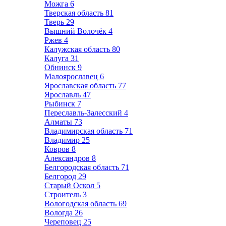
Можга
6
Тверская область
81
Тверь
29
Вышний Волочёк
4
Ржев
4
Калужская область
80
Калуга
31
Обнинск
9
Малоярославец
6
Ярославская область
77
Ярославль
47
Рыбинск
7
Переславль-Залесский
4
Алматы
73
Владимирская область
71
Владимир
25
Ковров
8
Александров
8
Белгородская область
71
Белгород
29
Старый Оскол
5
Строитель
3
Вологодская область
69
Вологда
26
Череповец
25