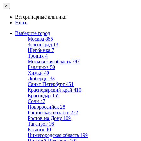
×
Ветеринарные клиники
Home
Выберите город
Москва
865
Зеленоград
13
Щербинка
7
Троицк
4
Московская область
797
Балашиха
50
Химки
40
Люберцы
38
Санкт-Петербург
451
Краснодарский край
410
Краснодар
155
Сочи
47
Новороссийск
28
Ростовская область
222
Ростов-на-Дону
109
Таганрог
16
Батайск
10
Нижегородская область
199
Нижний Новгород
101