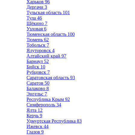
Харьков
96
Дергачи
3
Тульская область
101
Тула
46
Щёкино
7
Узловая
6
Тюменская область
100
Тюмень
62
Тобольск
7
Ялуторовск
4
Алтайский край
97
Барнаул
52
Бийск
10
Рубцовск
7
Саратовская область
93
Саратов
50
Балаково
8
Энгельс
7
Республика Крым
92
Симферополь
34
Ялта
12
Керчь
9
Удмуртская Республика
83
Ижевск
44
Глазов
9