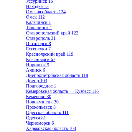
Уссурийск
16
Находка
13
Омская область
124
Омск
112
Калачинск
1
Тюкалинск
1
Ставропольский край
122
Ставрополь
31
Пятигорск
8
Ессентуки
7
Красноярский край
119
Красноярск
67
Норильск
9
Ачинск
6
Днепропетровская область
118
Днепр
103
Подгородное
1
Кемеровская область — Кузбасс
116
Кемерово
30
Новокузнецк
30
Прокопьевск
8
Одесская область
111
Одесса
81
Черноморск
6
Харьковская область
103