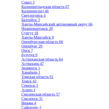
Сокол
3
Калининградская область
67
Калининград
46
Светлогорск
4
Балтийск
3
Ханты-Мансийский автономный округ
66
Нижневартовск
20
Сургут
18
Ханты-Мансийск
9
Оренбургская область
66
Оренбург
29
Орск
7
Бузулук
6
Астраханская область
64
Астрахань
47
Знаменск
1
Харабали
1
Томская область
61
Томск
42
Северск
3
Асино
1
Смоленская область
57
Смоленск
31
Вязьма
4
Сафоново
3