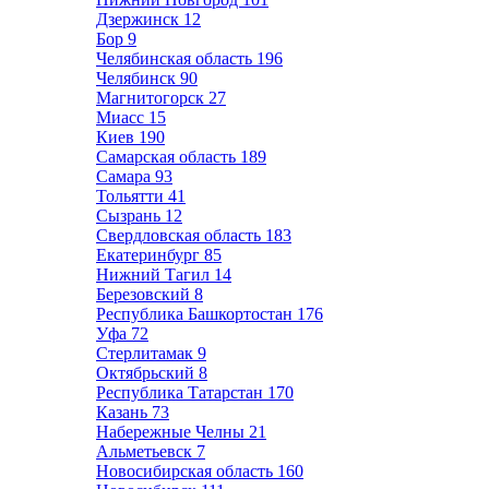
Дзержинск
12
Бор
9
Челябинская область
196
Челябинск
90
Магнитогорск
27
Миасс
15
Киев
190
Самарская область
189
Самара
93
Тольятти
41
Сызрань
12
Свердловская область
183
Екатеринбург
85
Нижний Тагил
14
Березовский
8
Республика Башкортостан
176
Уфа
72
Стерлитамак
9
Октябрьский
8
Республика Татарстан
170
Казань
73
Набережные Челны
21
Альметьевск
7
Новосибирская область
160