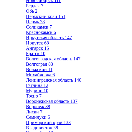
Новосибирск
111
Бердск
7
Обь
2
Пермский край
151
Пермь
78
Соликамск
7
Краснокамск
6
Иркутская область
147
Иркутск
68
Ангарск
15
Братск
10
Волгоградская область
147
Волгоград
83
Волжский
11
Михайловка
6
Ленинградская область
140
Гатчина
12
Мурино
10
Тосно
7
Воронежская область
137
Воронеж
88
Лиски
7
Семилуки
5
Приморский край
133
Владивосток
38