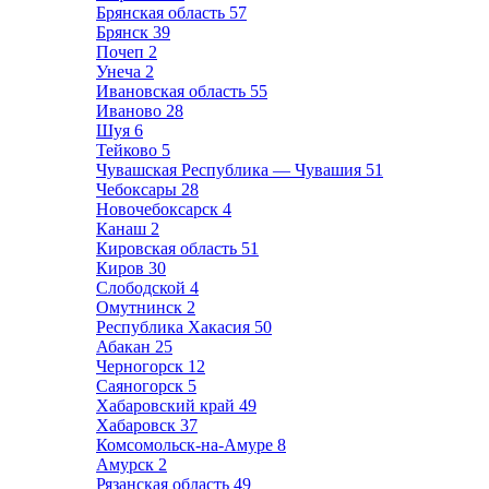
Брянская область
57
Брянск
39
Почеп
2
Унеча
2
Ивановская область
55
Иваново
28
Шуя
6
Тейково
5
Чувашская Республика — Чувашия
51
Чебоксары
28
Новочебоксарск
4
Канаш
2
Кировская область
51
Киров
30
Слободской
4
Омутнинск
2
Республика Хакасия
50
Абакан
25
Черногорск
12
Саяногорск
5
Хабаровский край
49
Хабаровск
37
Комсомольск-на-Амуре
8
Амурск
2
Рязанская область
49