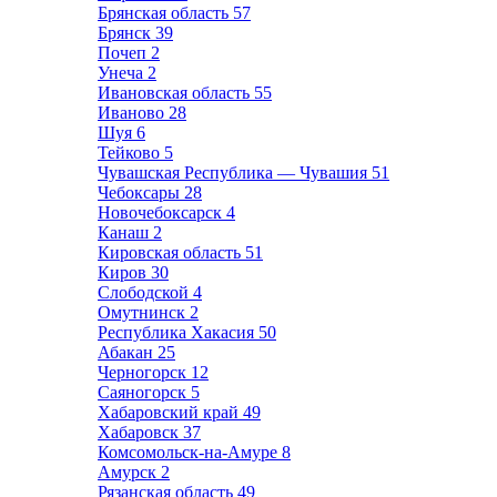
Брянская область
57
Брянск
39
Почеп
2
Унеча
2
Ивановская область
55
Иваново
28
Шуя
6
Тейково
5
Чувашская Республика — Чувашия
51
Чебоксары
28
Новочебоксарск
4
Канаш
2
Кировская область
51
Киров
30
Слободской
4
Омутнинск
2
Республика Хакасия
50
Абакан
25
Черногорск
12
Саяногорск
5
Хабаровский край
49
Хабаровск
37
Комсомольск-на-Амуре
8
Амурск
2
Рязанская область
49