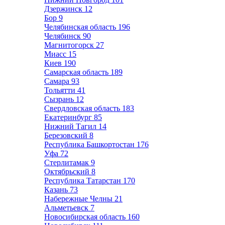
Дзержинск
12
Бор
9
Челябинская область
196
Челябинск
90
Магнитогорск
27
Миасс
15
Киев
190
Самарская область
189
Самара
93
Тольятти
41
Сызрань
12
Свердловская область
183
Екатеринбург
85
Нижний Тагил
14
Березовский
8
Республика Башкортостан
176
Уфа
72
Стерлитамак
9
Октябрьский
8
Республика Татарстан
170
Казань
73
Набережные Челны
21
Альметьевск
7
Новосибирская область
160