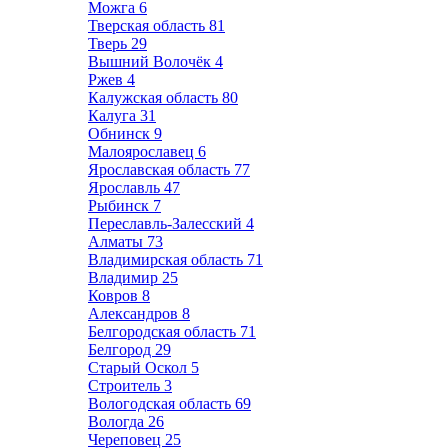
Можга
6
Тверская область
81
Тверь
29
Вышний Волочёк
4
Ржев
4
Калужская область
80
Калуга
31
Обнинск
9
Малоярославец
6
Ярославская область
77
Ярославль
47
Рыбинск
7
Переславль-Залесский
4
Алматы
73
Владимирская область
71
Владимир
25
Ковров
8
Александров
8
Белгородская область
71
Белгород
29
Старый Оскол
5
Строитель
3
Вологодская область
69
Вологда
26
Череповец
25