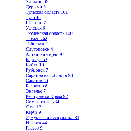
Харьков
96
Дергачи
3
Тульская область
101
Тула
46
Щёкино
7
Узловая
6
Тюменская область
100
Тюмень
62
Тобольск
7
Ялуторовск
4
Алтайский край
97
Барнаул
52
Бийск
10
Рубцовск
7
Саратовская область
93
Саратов
50
Балаково
8
Энгельс
7
Республика Крым
92
Симферополь
34
Ялта
12
Керчь
9
Удмуртская Республика
83
Ижевск
44
Глазов
9