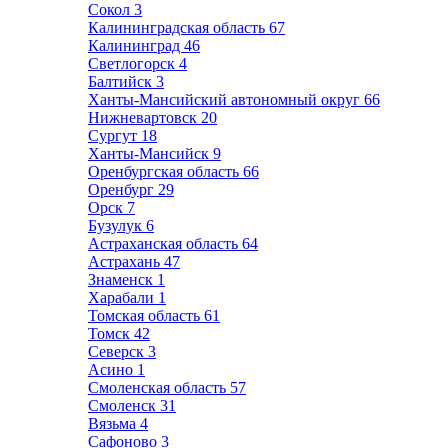
Сокол
3
Калининградская область
67
Калининград
46
Светлогорск
4
Балтийск
3
Ханты-Мансийский автономный округ
66
Нижневартовск
20
Сургут
18
Ханты-Мансийск
9
Оренбургская область
66
Оренбург
29
Орск
7
Бузулук
6
Астраханская область
64
Астрахань
47
Знаменск
1
Харабали
1
Томская область
61
Томск
42
Северск
3
Асино
1
Смоленская область
57
Смоленск
31
Вязьма
4
Сафоново
3