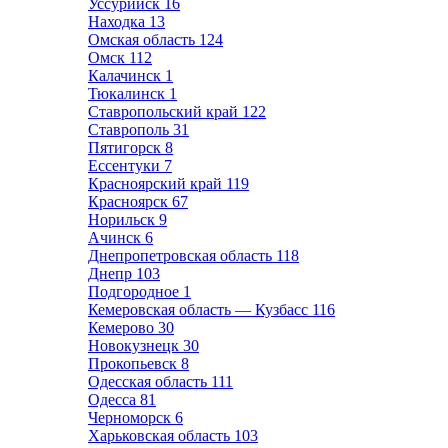
Уссурийск
16
Находка
13
Омская область
124
Омск
112
Калачинск
1
Тюкалинск
1
Ставропольский край
122
Ставрополь
31
Пятигорск
8
Ессентуки
7
Красноярский край
119
Красноярск
67
Норильск
9
Ачинск
6
Днепропетровская область
118
Днепр
103
Подгородное
1
Кемеровская область — Кузбасс
116
Кемерово
30
Новокузнецк
30
Прокопьевск
8
Одесская область
111
Одесса
81
Черноморск
6
Харьковская область
103