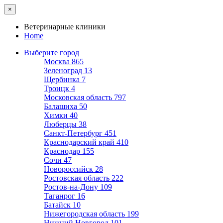
×
Ветеринарные клиники
Home
Выберите город
Москва
865
Зеленоград
13
Щербинка
7
Троицк
4
Московская область
797
Балашиха
50
Химки
40
Люберцы
38
Санкт-Петербург
451
Краснодарский край
410
Краснодар
155
Сочи
47
Новороссийск
28
Ростовская область
222
Ростов-на-Дону
109
Таганрог
16
Батайск
10
Нижегородская область
199
Нижний Новгород
101