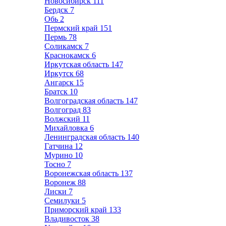
Новосибирск
111
Бердск
7
Обь
2
Пермский край
151
Пермь
78
Соликамск
7
Краснокамск
6
Иркутская область
147
Иркутск
68
Ангарск
15
Братск
10
Волгоградская область
147
Волгоград
83
Волжский
11
Михайловка
6
Ленинградская область
140
Гатчина
12
Мурино
10
Тосно
7
Воронежская область
137
Воронеж
88
Лиски
7
Семилуки
5
Приморский край
133
Владивосток
38