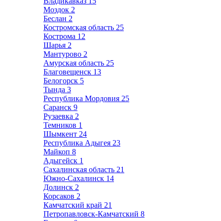
Владикавказ
15
Моздок
2
Беслан
2
Костромская область
25
Кострома
12
Шарья
2
Мантурово
2
Амурская область
25
Благовещенск
13
Белогорск
5
Тында
3
Республика Мордовия
25
Саранск
9
Рузаевка
2
Темников
1
Шымкент
24
Республика Адыгея
23
Майкоп
8
Адыгейск
1
Сахалинская область
21
Южно-Сахалинск
14
Долинск
2
Корсаков
2
Камчатский край
21
Петропавловск-Камчатский
8