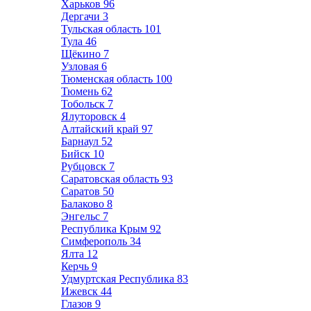
Харьков
96
Дергачи
3
Тульская область
101
Тула
46
Щёкино
7
Узловая
6
Тюменская область
100
Тюмень
62
Тобольск
7
Ялуторовск
4
Алтайский край
97
Барнаул
52
Бийск
10
Рубцовск
7
Саратовская область
93
Саратов
50
Балаково
8
Энгельс
7
Республика Крым
92
Симферополь
34
Ялта
12
Керчь
9
Удмуртская Республика
83
Ижевск
44
Глазов
9