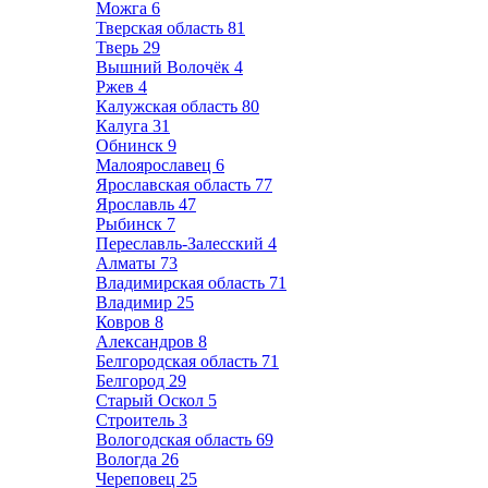
Можга
6
Тверская область
81
Тверь
29
Вышний Волочёк
4
Ржев
4
Калужская область
80
Калуга
31
Обнинск
9
Малоярославец
6
Ярославская область
77
Ярославль
47
Рыбинск
7
Переславль-Залесский
4
Алматы
73
Владимирская область
71
Владимир
25
Ковров
8
Александров
8
Белгородская область
71
Белгород
29
Старый Оскол
5
Строитель
3
Вологодская область
69
Вологда
26
Череповец
25