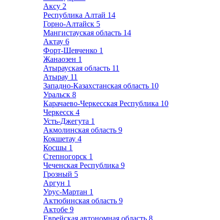
Аксу
2
Республика Алтай
14
Горно-Алтайск
5
Мангистауская область
14
Актау
6
Форт-Шевченко
1
Жанаозен
1
Атырауская область
11
Атырау
11
Западно-Казахстанская область
10
Уральск
8
Карачаево-Черкесская Республика
10
Черкесск
4
Усть-Джегута
1
Акмолинская область
9
Кокшетау
4
Косшы
1
Степногорск
1
Чеченская Республика
9
Грозный
5
Аргун
1
Урус-Мартан
1
Актюбинская область
9
Актобе
9
Еврейская автономная область
8