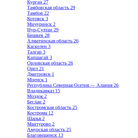
Курган
27
Тамбовская область
29
Тамбов
22
Котовск
3
Мичуринск
2
Нур-Султан
29
Бишкек
28
Алматинская область
26
Каскелен
3
Талгар
3
Капшагай
3
Орловская область
26
Орел
21
Дмитровск
1
Мценск
1
Республика Северная Осетия — Алания
26
Владикавказ
15
Моздок
2
Беслан
2
Костромская область
25
Кострома
12
Шарья
2
Мантурово
2
Амурская область
25
Благовещенск
13