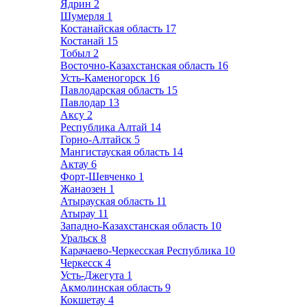
Ядрин
2
Шумерля
1
Костанайская область
17
Костанай
15
Тобыл
2
Восточно-Казахстанская область
16
Усть-Каменогорск
16
Павлодарская область
15
Павлодар
13
Аксу
2
Республика Алтай
14
Горно-Алтайск
5
Мангистауская область
14
Актау
6
Форт-Шевченко
1
Жанаозен
1
Атырауская область
11
Атырау
11
Западно-Казахстанская область
10
Уральск
8
Карачаево-Черкесская Республика
10
Черкесск
4
Усть-Джегута
1
Акмолинская область
9
Кокшетау
4