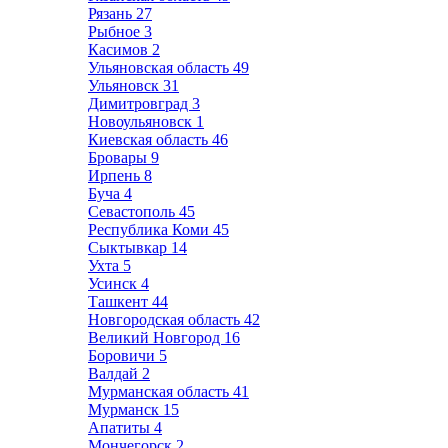
Рязань
27
Рыбное
3
Касимов
2
Ульяновская область
49
Ульяновск
31
Димитровград
3
Новоульяновск
1
Киевская область
46
Бровары
9
Ирпень
8
Буча
4
Севастополь
45
Республика Коми
45
Сыктывкар
14
Ухта
5
Усинск
4
Ташкент
44
Новгородская область
42
Великий Новгород
16
Боровичи
5
Валдай
2
Мурманская область
41
Мурманск
15
Апатиты
4
Мончегорск
2