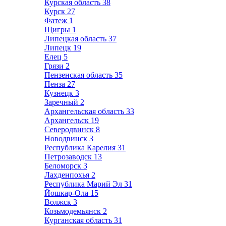
Курская область
38
Курск
27
Фатеж
1
Щигры
1
Липецкая область
37
Липецк
19
Елец
5
Грязи
2
Пензенская область
35
Пенза
27
Кузнецк
3
Заречный
2
Архангельская область
33
Архангельск
19
Северодвинск
8
Новодвинск
3
Республика Карелия
31
Петрозаводск
13
Беломорск
3
Лахденпохья
2
Республика Марий Эл
31
Йошкар-Ола
15
Волжск
3
Козьмодемьянск
2
Курганская область
31