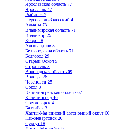
Ярославская область
77
Ярославль
47
Рыбинск
7
Переславль-Залесский
4
Алматы
73
Владимирская область
71
Владимир
25
Ковров
8
Александров
8
Белгородская область
71
Белгород
29
Старый Оскол
5
Строитель
3
Вологодская область
69
Вологда
26
Череповец
25
Сокол
3
Калининградская область
67
Калининград
46
Светлогорск
4
Балтийск
3
Ханты-Мансийский автономный округ
66
Нижневартовск
20
Сургут
18
Ханты-Мансийск
9