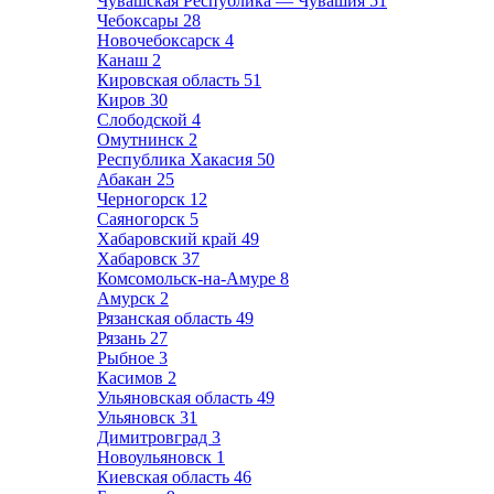
Чувашская Республика — Чувашия
51
Чебоксары
28
Новочебоксарск
4
Канаш
2
Кировская область
51
Киров
30
Слободской
4
Омутнинск
2
Республика Хакасия
50
Абакан
25
Черногорск
12
Саяногорск
5
Хабаровский край
49
Хабаровск
37
Комсомольск-на-Амуре
8
Амурск
2
Рязанская область
49
Рязань
27
Рыбное
3
Касимов
2
Ульяновская область
49
Ульяновск
31
Димитровград
3
Новоульяновск
1
Киевская область
46