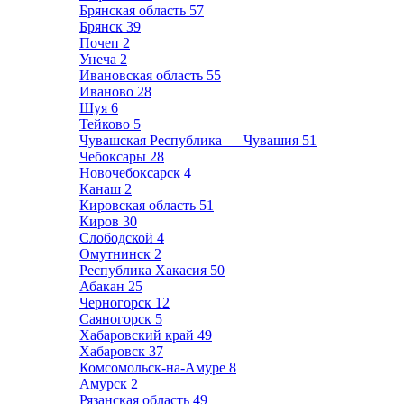
Брянская область
57
Брянск
39
Почеп
2
Унеча
2
Ивановская область
55
Иваново
28
Шуя
6
Тейково
5
Чувашская Республика — Чувашия
51
Чебоксары
28
Новочебоксарск
4
Канаш
2
Кировская область
51
Киров
30
Слободской
4
Омутнинск
2
Республика Хакасия
50
Абакан
25
Черногорск
12
Саяногорск
5
Хабаровский край
49
Хабаровск
37
Комсомольск-на-Амуре
8
Амурск
2
Рязанская область
49