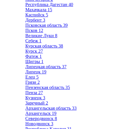
Республика Дагестан
40
Махачкала
15
Каспийск
5
Дербент
3
Псковская область
39
Псков
12
Великие Луки
8
Себеж
1
Курская область
38
Курск
27
Фатеж
1
Щигры
1
Липецкая область
37
Липецк
19
Елец
5
Грязи
2
Пензенская область
35
Пенза
27
Кузнецк
3
Заречный
2
Архангельская область
33
Архангельск
19
Северодвинск
8
Новодвинск
3
Республика Карелия
31