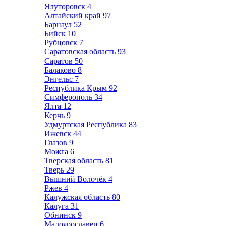
Ялуторовск
4
Алтайский край
97
Барнаул
52
Бийск
10
Рубцовск
7
Саратовская область
93
Саратов
50
Балаково
8
Энгельс
7
Республика Крым
92
Симферополь
34
Ялта
12
Керчь
9
Удмуртская Республика
83
Ижевск
44
Глазов
9
Можга
6
Тверская область
81
Тверь
29
Вышний Волочёк
4
Ржев
4
Калужская область
80
Калуга
31
Обнинск
9
Малоярославец
6