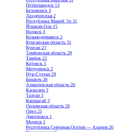
Петрозаводск
13
Беломорск
3
Лахденпохья
2
Республика Марий Эл
31
Йошкар-Ола
15
Волжск
3
Козьмодемьянск
2
Курганская область
31
Курган
27
Тамбовская область
29
Тамбов
22
Котовск
3
Мичуринск
2
Нур-Султан
29
Бишкек
28
Алматинская область
26
Каскелен
3
Талгар
3
Капшагай
3
Орловская область
26
Орел
21
Дмитровск
1
Мценск
1
Республика Северная Осетия — Алания
26