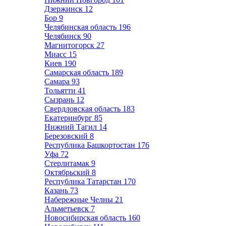
Дзержинск
12
Бор
9
Челябинская область
196
Челябинск
90
Магнитогорск
27
Миасс
15
Киев
190
Самарская область
189
Самара
93
Тольятти
41
Сызрань
12
Свердловская область
183
Екатеринбург
85
Нижний Тагил
14
Березовский
8
Республика Башкортостан
176
Уфа
72
Стерлитамак
9
Октябрьский
8
Республика Татарстан
170
Казань
73
Набережные Челны
21
Альметьевск
7
Новосибирская область
160