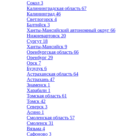
Сокол
3
Калининградская область
67
Калининград
46
Светлогорск
4
Балтийск
3
Ханты-Мансийский автономный округ
66
Нижневартовск
20
Сургут
18
Ханты-Мансийск
9
Оренбургская область
66
Оренбург
29
Орск
7
Бузулук
6
Астраханская область
64
Астрахань
47
Знаменск
1
Харабали
1
Томская область
61
Томск
42
Северск
3
Асино
1
Смоленская область
57
Смоленск
31
Вязьма
4
Сафоново
3