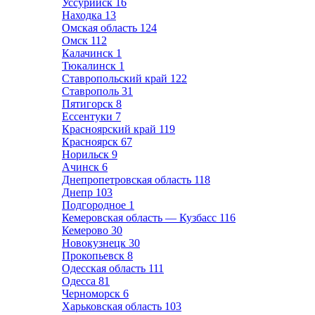
Уссурийск
16
Находка
13
Омская область
124
Омск
112
Калачинск
1
Тюкалинск
1
Ставропольский край
122
Ставрополь
31
Пятигорск
8
Ессентуки
7
Красноярский край
119
Красноярск
67
Норильск
9
Ачинск
6
Днепропетровская область
118
Днепр
103
Подгородное
1
Кемеровская область — Кузбасс
116
Кемерово
30
Новокузнецк
30
Прокопьевск
8
Одесская область
111
Одесса
81
Черноморск
6
Харьковская область
103