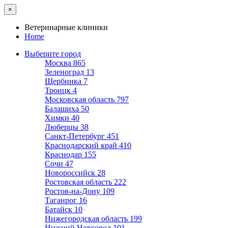
×
Ветеринарные клиники
Home
Выберите город
Москва
865
Зеленоград
13
Щербинка
7
Троицк
4
Московская область
797
Балашиха
50
Химки
40
Люберцы
38
Санкт-Петербург
451
Краснодарский край
410
Краснодар
155
Сочи
47
Новороссийск
28
Ростовская область
222
Ростов-на-Дону
109
Таганрог
16
Батайск
10
Нижегородская область
199
Нижний Новгород
101