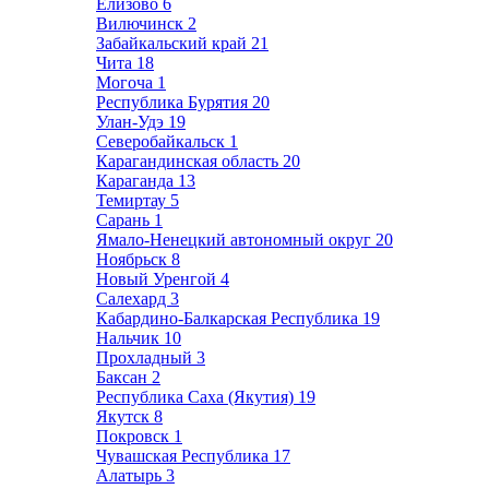
Елизово
6
Вилючинск
2
Забайкальский край
21
Чита
18
Могоча
1
Республика Бурятия
20
Улан-Удэ
19
Северобайкальск
1
Карагандинская область
20
Караганда
13
Темиртау
5
Сарань
1
Ямало-Ненецкий автономный округ
20
Ноябрьск
8
Новый Уренгой
4
Салехард
3
Кабардино-Балкарская Республика
19
Нальчик
10
Прохладный
3
Баксан
2
Республика Саха (Якутия)
19
Якутск
8
Покровск
1
Чувашская Республика
17
Алатырь
3