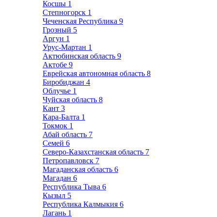
Косшы
1
Степногорск
1
Чеченская Республика
9
Грозный
5
Аргун
1
Урус-Мартан
1
Актюбинская область
9
Актобе
9
Еврейская автономная область
8
Биробиджан
4
Облучье
1
Чуйская область
8
Кант
3
Кара-Балта
1
Токмок
1
Абай область
7
Семей
6
Северо-Казахстанская область
7
Петропавловск
7
Магаданская область
6
Магадан
6
Республика Тыва
6
Кызыл
5
Республика Калмыкия
6
Лагань
1