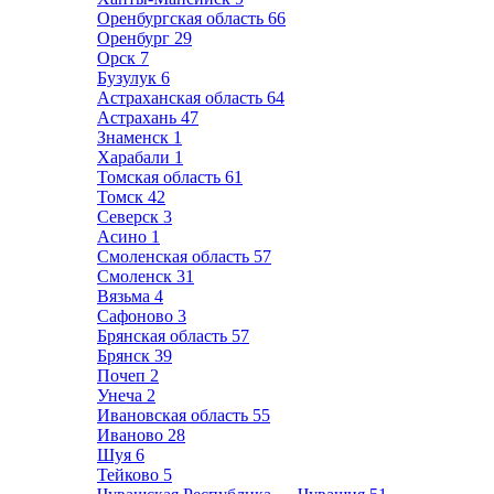
Оренбургская область
66
Оренбург
29
Орск
7
Бузулук
6
Астраханская область
64
Астрахань
47
Знаменск
1
Харабали
1
Томская область
61
Томск
42
Северск
3
Асино
1
Смоленская область
57
Смоленск
31
Вязьма
4
Сафоново
3
Брянская область
57
Брянск
39
Почеп
2
Унеча
2
Ивановская область
55
Иваново
28
Шуя
6
Тейково
5