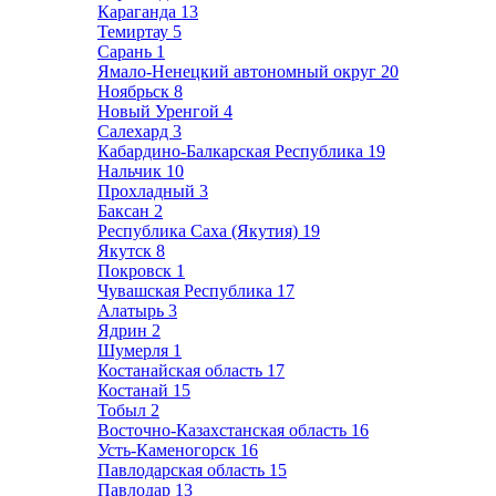
Караганда
13
Темиртау
5
Сарань
1
Ямало-Ненецкий автономный округ
20
Ноябрьск
8
Новый Уренгой
4
Салехард
3
Кабардино-Балкарская Республика
19
Нальчик
10
Прохладный
3
Баксан
2
Республика Саха (Якутия)
19
Якутск
8
Покровск
1
Чувашская Республика
17
Алатырь
3
Ядрин
2
Шумерля
1
Костанайская область
17
Костанай
15
Тобыл
2
Восточно-Казахстанская область
16
Усть-Каменогорск
16
Павлодарская область
15
Павлодар
13