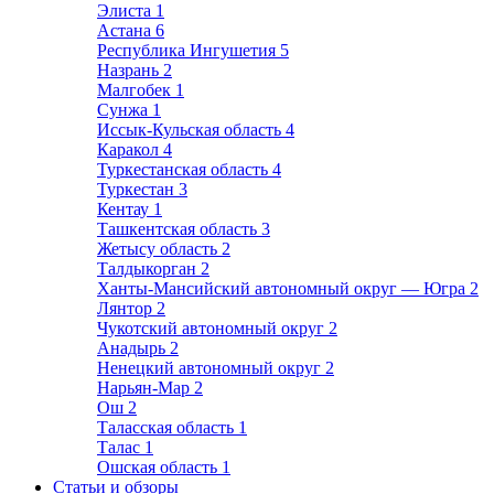
Элиста
1
Астана
6
Республика Ингушетия
5
Назрань
2
Малгобек
1
Сунжа
1
Иссык-Кульская область
4
Каракол
4
Туркестанская область
4
Туркестан
3
Кентау
1
Ташкентская область
3
Жетысу область
2
Талдыкорган
2
Ханты-Мансийский автономный округ — Югра
2
Лянтор
2
Чукотский автономный округ
2
Анадырь
2
Ненецкий автономный округ
2
Нарьян-Мар
2
Ош
2
Таласская область
1
Талас
1
Ошская область
1
Статьи и обзоры