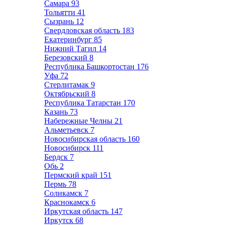
Самара
93
Тольятти
41
Сызрань
12
Свердловская область
183
Екатеринбург
85
Нижний Тагил
14
Березовский
8
Республика Башкортостан
176
Уфа
72
Стерлитамак
9
Октябрьский
8
Республика Татарстан
170
Казань
73
Набережные Челны
21
Альметьевск
7
Новосибирская область
160
Новосибирск
111
Бердск
7
Обь
2
Пермский край
151
Пермь
78
Соликамск
7
Краснокамск
6
Иркутская область
147
Иркутск
68