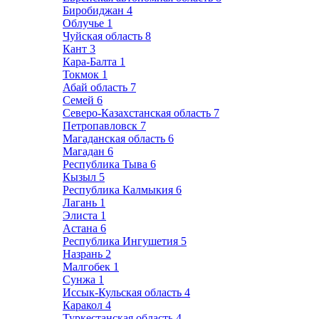
Биробиджан
4
Облучье
1
Чуйская область
8
Кант
3
Кара-Балта
1
Токмок
1
Абай область
7
Семей
6
Северо-Казахстанская область
7
Петропавловск
7
Магаданская область
6
Магадан
6
Республика Тыва
6
Кызыл
5
Республика Калмыкия
6
Лагань
1
Элиста
1
Астана
6
Республика Ингушетия
5
Назрань
2
Малгобек
1
Сунжа
1
Иссык-Кульская область
4
Каракол
4
Туркестанская область
4