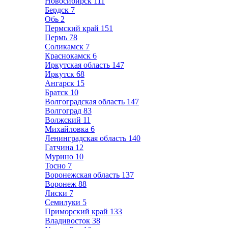
Новосибирск
111
Бердск
7
Обь
2
Пермский край
151
Пермь
78
Соликамск
7
Краснокамск
6
Иркутская область
147
Иркутск
68
Ангарск
15
Братск
10
Волгоградская область
147
Волгоград
83
Волжский
11
Михайловка
6
Ленинградская область
140
Гатчина
12
Мурино
10
Тосно
7
Воронежская область
137
Воронеж
88
Лиски
7
Семилуки
5
Приморский край
133
Владивосток
38