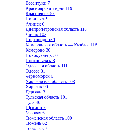
Ессентуки
7
Красноярский край
119
Красноярск
67
Норильск
9
Ачинск
6
Днепропетровская область
118
Днепр
103
Подгородное
1
Кемеровская область — Кузбасс
116
Кемерово
30
Новокузнецк
30
Прокопьевск
8
Одесская область
111
Одесса
81
Черноморск
6
Харьковская область
103
Харьков
96
Дергачи
3
Тульская область
101
Тула
46
Щёкино
7
Узловая
6
Тюменская область
100
Тюмень
62
Тобольск
7