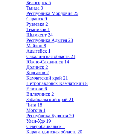
Белогорск
5
Тында
3
Республика Мордовия
25
Саранск
9
Рузаевка
2
Темников
1
Шымкент
24
Республика Адыгея
23
Майкоп
8
Адыгейск
1
Сахалинская область
21
Южно-Сахалинск
14
Долинск
2
Корсаков
2
Камчатский край
21
Петропавловск-Камчатский
8
Елизово
6
Вилючинск
2
Забайкальский край
21
Чита
18
Могоча
1
Республика Бурятия
20
Улан-Удэ
19
Северобайкальск
1
Карагандинская область
20