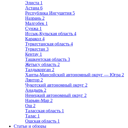
Элиста
1
Астана
6
Республика Ингушетия
5
Назрань
2
Малгобек
1
Сунжа
1
Иссык-Кульская область
4
Каракол
4
Туркестанская область
4
Туркестан
3
Кентау
1
Ташкентская область
3
Жетысу область
2
Талдыкорган
2
Ханты-Мансийский автономный округ — Югра
2
Лянтор
2
Чукотский автономный округ
2
Анадырь
2
Ненецкий автономный округ
2
Нарьян-Мар
2
Ош
2
Таласская область
1
Талас
1
Ошская область
1
Статьи и обзоры