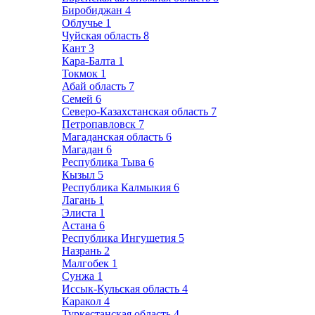
Биробиджан
4
Облучье
1
Чуйская область
8
Кант
3
Кара-Балта
1
Токмок
1
Абай область
7
Семей
6
Северо-Казахстанская область
7
Петропавловск
7
Магаданская область
6
Магадан
6
Республика Тыва
6
Кызыл
5
Республика Калмыкия
6
Лагань
1
Элиста
1
Астана
6
Республика Ингушетия
5
Назрань
2
Малгобек
1
Сунжа
1
Иссык-Кульская область
4
Каракол
4
Туркестанская область
4