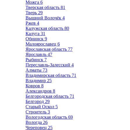
Можга
6
Тверская область
81
Тверь
29
Вышний Волочёк
4
Ржев
4
Калужская область
80
Калуга
31
Обнинск
9
Малоярославец
6
Ярославская область
77
Ярославль
47
Рыбинск
7
Переславль-Залесский
4
Алматы
73
Владимирская область
71
Владимир
25
Ковров
8
Александров
8
Белгородская область
71
Белгород
29
Старый Оскол
5
Строитель
3
Вологодская область
69
Вологда
26
Череповец
25