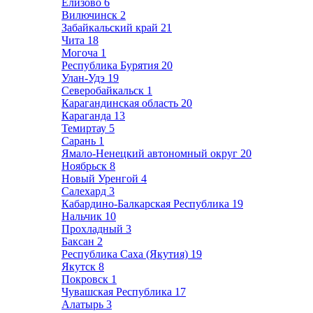
Елизово
6
Вилючинск
2
Забайкальский край
21
Чита
18
Могоча
1
Республика Бурятия
20
Улан-Удэ
19
Северобайкальск
1
Карагандинская область
20
Караганда
13
Темиртау
5
Сарань
1
Ямало-Ненецкий автономный округ
20
Ноябрьск
8
Новый Уренгой
4
Салехард
3
Кабардино-Балкарская Республика
19
Нальчик
10
Прохладный
3
Баксан
2
Республика Саха (Якутия)
19
Якутск
8
Покровск
1
Чувашская Республика
17
Алатырь
3