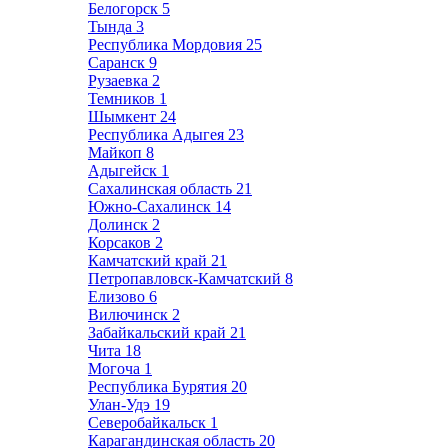
Белогорск
5
Тында
3
Республика Мордовия
25
Саранск
9
Рузаевка
2
Темников
1
Шымкент
24
Республика Адыгея
23
Майкоп
8
Адыгейск
1
Сахалинская область
21
Южно-Сахалинск
14
Долинск
2
Корсаков
2
Камчатский край
21
Петропавловск-Камчатский
8
Елизово
6
Вилючинск
2
Забайкальский край
21
Чита
18
Могоча
1
Республика Бурятия
20
Улан-Удэ
19
Северобайкальск
1
Карагандинская область
20