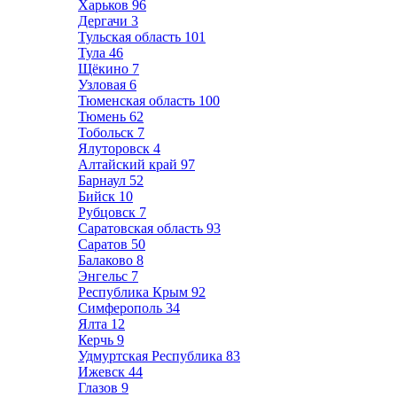
Харьков
96
Дергачи
3
Тульская область
101
Тула
46
Щёкино
7
Узловая
6
Тюменская область
100
Тюмень
62
Тобольск
7
Ялуторовск
4
Алтайский край
97
Барнаул
52
Бийск
10
Рубцовск
7
Саратовская область
93
Саратов
50
Балаково
8
Энгельс
7
Республика Крым
92
Симферополь
34
Ялта
12
Керчь
9
Удмуртская Республика
83
Ижевск
44
Глазов
9