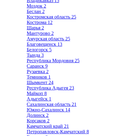
Владикавказ
15
Моздок
2
Беслан
2
Костромская область
25
Кострома
12
Шарья
2
Мантурово
2
Амурская область
25
Благовещенск
13
Белогорск
5
Тында
3
Республика Мордовия
25
Саранск
9
Рузаевка
2
Темников
1
Шымкент
24
Республика Адыгея
23
Майкоп
8
Адыгейск
1
Сахалинская область
21
Южно-Сахалинск
14
Долинск
2
Корсаков
2
Камчатский край
21
Петропавловск-Камчатский
8