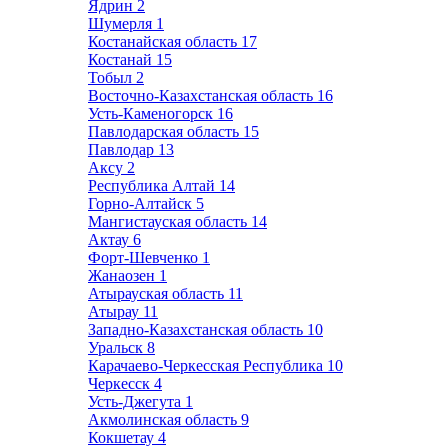
Ядрин
2
Шумерля
1
Костанайская область
17
Костанай
15
Тобыл
2
Восточно-Казахстанская область
16
Усть-Каменогорск
16
Павлодарская область
15
Павлодар
13
Аксу
2
Республика Алтай
14
Горно-Алтайск
5
Мангистауская область
14
Актау
6
Форт-Шевченко
1
Жанаозен
1
Атырауская область
11
Атырау
11
Западно-Казахстанская область
10
Уральск
8
Карачаево-Черкесская Республика
10
Черкесск
4
Усть-Джегута
1
Акмолинская область
9
Кокшетау
4