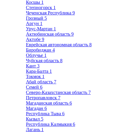
Косшы
1
Степногорск
1
Чеченская Республика
9
Грозный
5
Аргун
1
Урус-Мартан
1
Актюбинская область
9
Актобе
9
Еврейская автономная область
8
Биробиджан
4
Облучье
1
Чуйская область
8
Кант
3
Кара-Балта
1
Токмок
1
Абай область
7
Семей
6
Северо-Казахстанская область
7
Петропавловск
7
Магаданская область
6
Магадан
6
Республика Тыва
6
Кызыл
5
Республика Калмыкия
6
Лагань
1