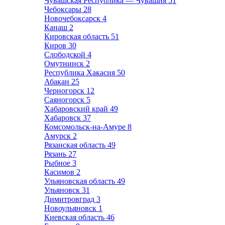
Чувашская Республика — Чувашия
51
Чебоксары
28
Новочебоксарск
4
Канаш
2
Кировская область
51
Киров
30
Слободской
4
Омутнинск
2
Республика Хакасия
50
Абакан
25
Черногорск
12
Саяногорск
5
Хабаровский край
49
Хабаровск
37
Комсомольск-на-Амуре
8
Амурск
2
Рязанская область
49
Рязань
27
Рыбное
3
Касимов
2
Ульяновская область
49
Ульяновск
31
Димитровград
3
Новоульяновск
1
Киевская область
46