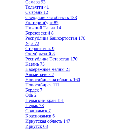
Самара
93
Тольятти
41
Сызрань
12
Свердловская область
183
Екатеринбург
85
Нижний Тагил
14
Березовский
8
Республика Башкортостан
176
Уфа
72
Стерлитамак
9
Октябрьский
8
Республика Татарстан
170
Казань
73
Набережные Челны
21
Альметьевск
7
Новосибирская область
160
Новосибирск
111
Бердск
7
Обь
2
Пермский край
151
Пермь
78
Соликамск
7
Краснокамск
6
Иркутская область
147
Иркутск
68