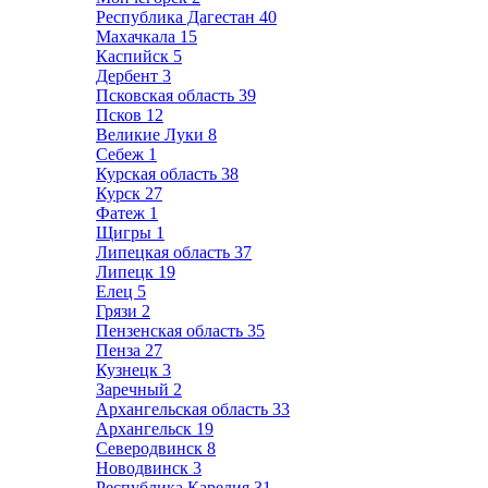
Республика Дагестан
40
Махачкала
15
Каспийск
5
Дербент
3
Псковская область
39
Псков
12
Великие Луки
8
Себеж
1
Курская область
38
Курск
27
Фатеж
1
Щигры
1
Липецкая область
37
Липецк
19
Елец
5
Грязи
2
Пензенская область
35
Пенза
27
Кузнецк
3
Заречный
2
Архангельская область
33
Архангельск
19
Северодвинск
8
Новодвинск
3
Республика Карелия
31