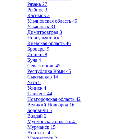
Рязань
27
Рыбное
3
Касимов
2
Ульяновская область
49
Ульяновск
31
Димитровград
3
Новоульяновск
1
Киевская область
46
Бровары
9
Ирпень
8
Буча
4
Севастополь
45
Республика Коми
45
Сыктывкар
14
Ухта
5
Усинск
4
Ташкент
44
Новгородская область
42
Великий Новгород
16
Боровичи
5
Валдай
2
Мурманская область
41
Мурманск
15
Апатиты
4
Мончегорск
2