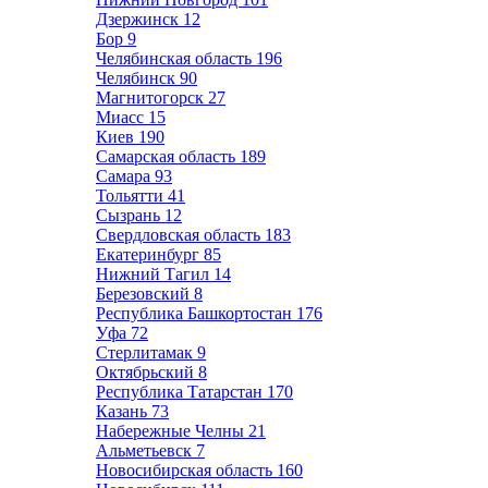
Дзержинск
12
Бор
9
Челябинская область
196
Челябинск
90
Магнитогорск
27
Миасс
15
Киев
190
Самарская область
189
Самара
93
Тольятти
41
Сызрань
12
Свердловская область
183
Екатеринбург
85
Нижний Тагил
14
Березовский
8
Республика Башкортостан
176
Уфа
72
Стерлитамак
9
Октябрьский
8
Республика Татарстан
170
Казань
73
Набережные Челны
21
Альметьевск
7
Новосибирская область
160