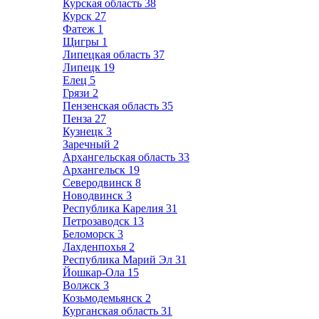
Курская область
38
Курск
27
Фатеж
1
Щигры
1
Липецкая область
37
Липецк
19
Елец
5
Грязи
2
Пензенская область
35
Пенза
27
Кузнецк
3
Заречный
2
Архангельская область
33
Архангельск
19
Северодвинск
8
Новодвинск
3
Республика Карелия
31
Петрозаводск
13
Беломорск
3
Лахденпохья
2
Республика Марий Эл
31
Йошкар-Ола
15
Волжск
3
Козьмодемьянск
2
Курганская область
31