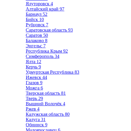
Ялуторовск
4
Алтайский край
97
Барнаул
52
Бийск
10
Рубцовск
7
Саратовская область
93
Саратов
50
Балаково
8
Энгельс
7
Республика Крым
92
Симферополь
34
Ялта
12
Керчь
9
Удмуртская Республика
83
Ижевск
44
Глазов
9
Можга
6
Тверская область
81
Тверь
29
Вышний Волочёк
4
Ржев
4
Калужская область
80
Калуга
31
Обнинск
9
Малоярославец
6