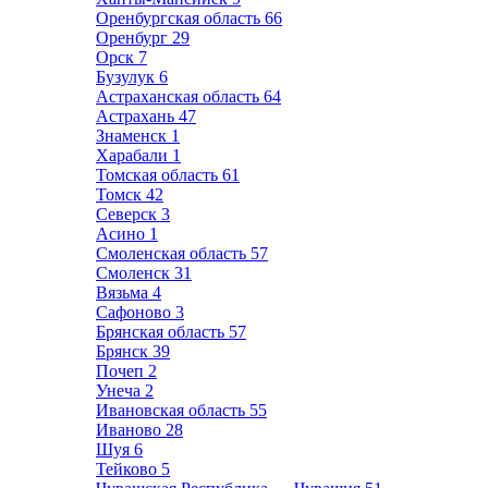
Оренбургская область
66
Оренбург
29
Орск
7
Бузулук
6
Астраханская область
64
Астрахань
47
Знаменск
1
Харабали
1
Томская область
61
Томск
42
Северск
3
Асино
1
Смоленская область
57
Смоленск
31
Вязьма
4
Сафоново
3
Брянская область
57
Брянск
39
Почеп
2
Унеча
2
Ивановская область
55
Иваново
28
Шуя
6
Тейково
5