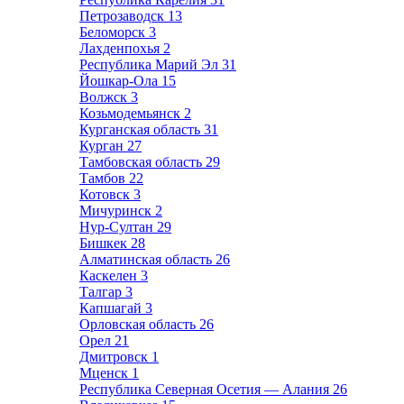
Петрозаводск
13
Беломорск
3
Лахденпохья
2
Республика Марий Эл
31
Йошкар-Ола
15
Волжск
3
Козьмодемьянск
2
Курганская область
31
Курган
27
Тамбовская область
29
Тамбов
22
Котовск
3
Мичуринск
2
Нур-Султан
29
Бишкек
28
Алматинская область
26
Каскелен
3
Талгар
3
Капшагай
3
Орловская область
26
Орел
21
Дмитровск
1
Мценск
1
Республика Северная Осетия — Алания
26