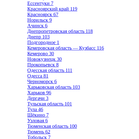
Ессентуки
7
Красноярский край
119
Красноярск
67
Норильск
9
Ачинск
6
Днепропетровская область
118
Днепр
103
Подгородное
1
Кемеровская область — Кузбасс
116
Кемерово
30
Новокузнецк
30
Прокопьевск
8
Одесская область
111
Одесса
81
Черноморск
6
Харьковская область
103
Харьков
96
Дергачи
3
Тульская область
101
Тула
46
Щёкино
7
Узловая
6
Тюменская область
100
Тюмень
62
Тобольск
7