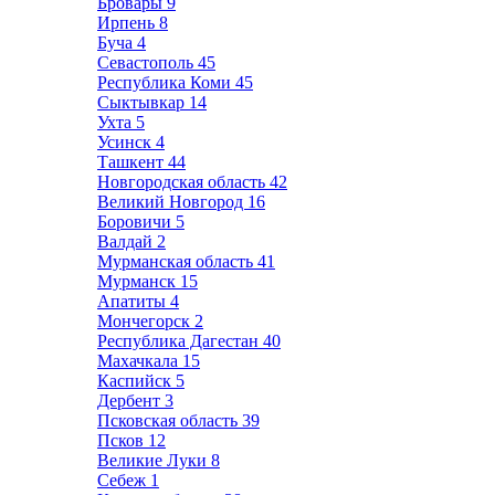
Бровары
9
Ирпень
8
Буча
4
Севастополь
45
Республика Коми
45
Сыктывкар
14
Ухта
5
Усинск
4
Ташкент
44
Новгородская область
42
Великий Новгород
16
Боровичи
5
Валдай
2
Мурманская область
41
Мурманск
15
Апатиты
4
Мончегорск
2
Республика Дагестан
40
Махачкала
15
Каспийск
5
Дербент
3
Псковская область
39
Псков
12
Великие Луки
8
Себеж
1