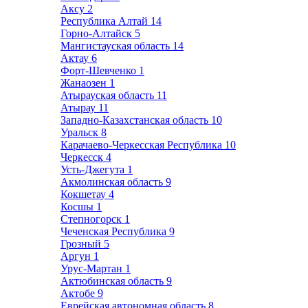
Аксу
2
Республика Алтай
14
Горно-Алтайск
5
Мангистауская область
14
Актау
6
Форт-Шевченко
1
Жанаозен
1
Атырауская область
11
Атырау
11
Западно-Казахстанская область
10
Уральск
8
Карачаево-Черкесская Республика
10
Черкесск
4
Усть-Джегута
1
Акмолинская область
9
Кокшетау
4
Косшы
1
Степногорск
1
Чеченская Республика
9
Грозный
5
Аргун
1
Урус-Мартан
1
Актюбинская область
9
Актобе
9
Еврейская автономная область
8