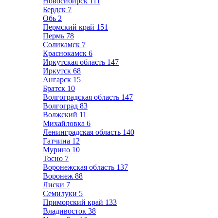
Новосибирск
111
Бердск
7
Обь
2
Пермский край
151
Пермь
78
Соликамск
7
Краснокамск
6
Иркутская область
147
Иркутск
68
Ангарск
15
Братск
10
Волгоградская область
147
Волгоград
83
Волжский
11
Михайловка
6
Ленинградская область
140
Гатчина
12
Мурино
10
Тосно
7
Воронежская область
137
Воронеж
88
Лиски
7
Семилуки
5
Приморский край
133
Владивосток
38