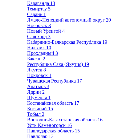
Караганда
13
Темиртау
5
Сарань
1
Ямало-Ненецкий автономный округ
20
Ноябрьск
8
Новый Уренгой
4
Салехард
3
Кабардино-Балкарская Республика
19
Нальчик
10
Прохладный
3
Баксан
2
Республика Саха (Якутия)
19
Якутск
8
Покровск
1
Чувашская Республика
17
Алатырь
3
Ядрин
2
Шумерля
1
Костанайская область
17
Костанай
15
Тобыл
2
Восточно-Казахстанская область
16
Усть-Каменогорск
16
Павлодарская область
15
Павлодар
13