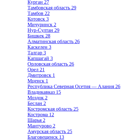
Курган
27
Тамбовская область
29
Тамбов
22
Котовск
3
Мичуринск
2
Нур-Султан
29
Бишкек
28
Алматинская область
26
Каскелен
3
Талгар
3
Капшагай
3
Орловская область
26
Орел
21
Дмитровск
1
Мценск
1
Республика Северная Осетия — Алания
26
Владикавказ
15
Моздок
2
Беслан
2
Костромская область
25
Кострома
12
Шарья
2
Мантурово
2
Амурская область
25
Благовещенск
13