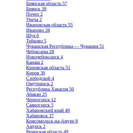
Брянская область
57
Брянск
39
Почеп
2
Унеча
2
Ивановская область
55
Иваново
28
Шуя
6
Тейково
5
Чувашская Республика — Чувашия
51
Чебоксары
28
Новочебоксарск
4
Канаш
2
Кировская область
51
Киров
30
Слободской
4
Омутнинск
2
Республика Хакасия
50
Абакан
25
Черногорск
12
Саяногорск
5
Хабаровский край
49
Хабаровск
37
Комсомольск-на-Амуре
8
Амурск
2
Рязанская область
49