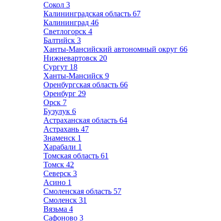
Сокол
3
Калининградская область
67
Калининград
46
Светлогорск
4
Балтийск
3
Ханты-Мансийский автономный округ
66
Нижневартовск
20
Сургут
18
Ханты-Мансийск
9
Оренбургская область
66
Оренбург
29
Орск
7
Бузулук
6
Астраханская область
64
Астрахань
47
Знаменск
1
Харабали
1
Томская область
61
Томск
42
Северск
3
Асино
1
Смоленская область
57
Смоленск
31
Вязьма
4
Сафоново
3