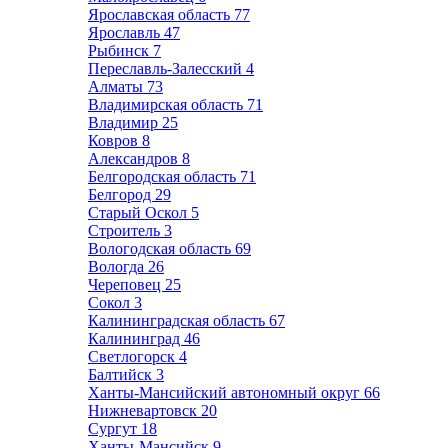
Ярославская область
77
Ярославль
47
Рыбинск
7
Переславль-Залесский
4
Алматы
73
Владимирская область
71
Владимир
25
Ковров
8
Александров
8
Белгородская область
71
Белгород
29
Старый Оскол
5
Строитель
3
Вологодская область
69
Вологда
26
Череповец
25
Сокол
3
Калининградская область
67
Калининград
46
Светлогорск
4
Балтийск
3
Ханты-Мансийский автономный округ
66
Нижневартовск
20
Сургут
18
Ханты-Мансийск
9