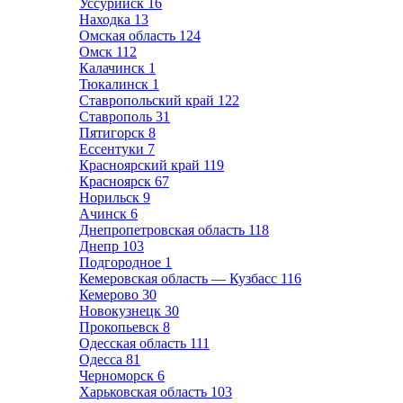
Уссурийск
16
Находка
13
Омская область
124
Омск
112
Калачинск
1
Тюкалинск
1
Ставропольский край
122
Ставрополь
31
Пятигорск
8
Ессентуки
7
Красноярский край
119
Красноярск
67
Норильск
9
Ачинск
6
Днепропетровская область
118
Днепр
103
Подгородное
1
Кемеровская область — Кузбасс
116
Кемерово
30
Новокузнецк
30
Прокопьевск
8
Одесская область
111
Одесса
81
Черноморск
6
Харьковская область
103