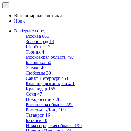
×
Ветеринарные клиники
Home
Выберите город
Москва
865
Зеленоград
13
Щербинка
7
Троицк
4
Московская область
797
Балашиха
50
Химки
40
Люберцы
38
Санкт-Петербург
451
Краснодарский край
410
Краснодар
155
Сочи
47
Новороссийск
28
Ростовская область
222
Ростов-на-Дону
109
Таганрог
16
Батайск
10
Нижегородская область
199
Нижний Новгород
101