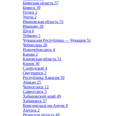
Брянская область
57
Брянск
39
Почеп
2
Унеча
2
Ивановская область
55
Иваново
28
Шуя
6
Тейково
5
Чувашская Республика — Чувашия
51
Чебоксары
28
Новочебоксарск
4
Канаш
2
Кировская область
51
Киров
30
Слободской
4
Омутнинск
2
Республика Хакасия
50
Абакан
25
Черногорск
12
Саяногорск
5
Хабаровский край
49
Хабаровск
37
Комсомольск-на-Амуре
8
Амурск
2
Рязанская область
49