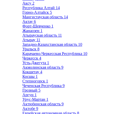
Аксу
2
Республика Алтай
14
Горно-Алтайск
5
Мангистауская область
14
Актау
6
Форт-Шевченко
1
Жанаозен
1
Атырауская область
11
Атырау
11
Западно-Казахстанская область
10
Уральск
8
Карачаево-Черкесская Республика
10
Черкесск
4
Усть-Джегута
1
Акмолинская область
9
Кокшетау
4
Косшы
1
Степногорск
1
Чеченская Республика
9
Грозный
5
Аргун
1
Урус-Мартан
1
Актюбинская область
9
Актобе
9
Еврейская автономная область
8