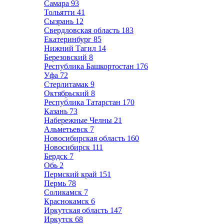
Самара
93
Тольятти
41
Сызрань
12
Свердловская область
183
Екатеринбург
85
Нижний Тагил
14
Березовский
8
Республика Башкортостан
176
Уфа
72
Стерлитамак
9
Октябрьский
8
Республика Татарстан
170
Казань
73
Набережные Челны
21
Альметьевск
7
Новосибирская область
160
Новосибирск
111
Бердск
7
Обь
2
Пермский край
151
Пермь
78
Соликамск
7
Краснокамск
6
Иркутская область
147
Иркутск
68