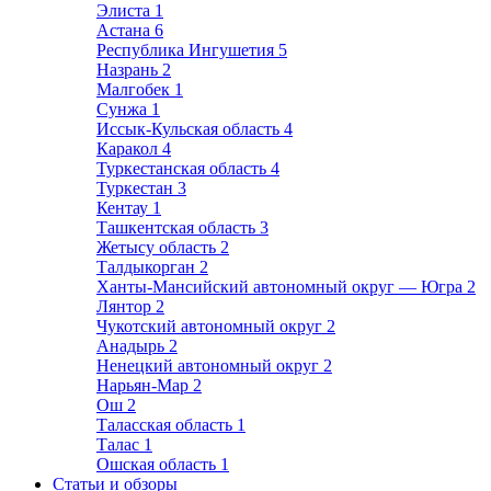
Элиста
1
Астана
6
Республика Ингушетия
5
Назрань
2
Малгобек
1
Сунжа
1
Иссык-Кульская область
4
Каракол
4
Туркестанская область
4
Туркестан
3
Кентау
1
Ташкентская область
3
Жетысу область
2
Талдыкорган
2
Ханты-Мансийский автономный округ — Югра
2
Лянтор
2
Чукотский автономный округ
2
Анадырь
2
Ненецкий автономный округ
2
Нарьян-Мар
2
Ош
2
Таласская область
1
Талас
1
Ошская область
1
Статьи и обзоры