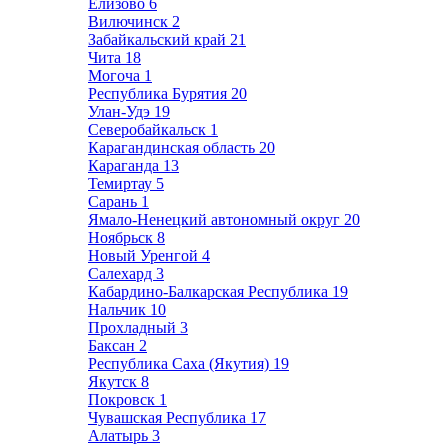
Елизово
6
Вилючинск
2
Забайкальский край
21
Чита
18
Могоча
1
Республика Бурятия
20
Улан-Удэ
19
Северобайкальск
1
Карагандинская область
20
Караганда
13
Темиртау
5
Сарань
1
Ямало-Ненецкий автономный округ
20
Ноябрьск
8
Новый Уренгой
4
Салехард
3
Кабардино-Балкарская Республика
19
Нальчик
10
Прохладный
3
Баксан
2
Республика Саха (Якутия)
19
Якутск
8
Покровск
1
Чувашская Республика
17
Алатырь
3