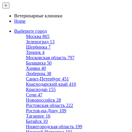
×
Ветеринарные клиники
Home
Выберите город
Москва
865
Зеленоград
13
Щербинка
7
Троицк
4
Московская область
797
Балашиха
50
Химки
40
Люберцы
38
Санкт-Петербург
451
Краснодарский край
410
Краснодар
155
Сочи
47
Новороссийск
28
Ростовская область
222
Ростов-на-Дону
109
Таганрог
16
Батайск
10
Нижегородская область
199
Нижний Новгород
101