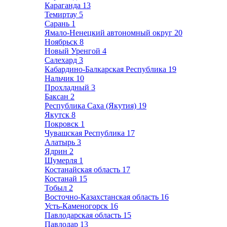
Караганда
13
Темиртау
5
Сарань
1
Ямало-Ненецкий автономный округ
20
Ноябрьск
8
Новый Уренгой
4
Салехард
3
Кабардино-Балкарская Республика
19
Нальчик
10
Прохладный
3
Баксан
2
Республика Саха (Якутия)
19
Якутск
8
Покровск
1
Чувашская Республика
17
Алатырь
3
Ядрин
2
Шумерля
1
Костанайская область
17
Костанай
15
Тобыл
2
Восточно-Казахстанская область
16
Усть-Каменогорск
16
Павлодарская область
15
Павлодар
13