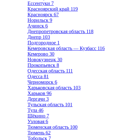
Ессентуки
7
Красноярский край
119
Красноярск
67
Норильск
9
Ачинск
6
Днепропетровская область
118
Днепр
103
Подгородное
1
Кемеровская область — Кузбасс
116
Кемерово
30
Новокузнецк
30
Прокопьевск
8
Одесская область
111
Одесса
81
Черноморск
6
Харьковская область
103
Харьков
96
Дергачи
3
Тульская область
101
Тула
46
Щёкино
7
Узловая
6
Тюменская область
100
Тюмень
62
Тобольск
7