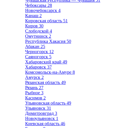
Чувашская Республика — Чувашия
51
Чебоксары
28
Новочебоксарск
4
Канаш
2
Кировская область
51
Киров
30
Слободской
4
Омутнинск
2
Республика Хакасия
50
Абакан
25
Черногорск
12
Саяногорск
5
Хабаровский край
49
Хабаровск
37
Комсомольск-на-Амуре
8
Амурск
2
Рязанская область
49
Рязань
27
Рыбное
3
Касимов
2
Ульяновская область
49
Ульяновск
31
Димитровград
3
Новоульяновск
1
Киевская область
46