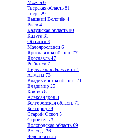
Можга
6
Тверская область
81
Тверь
29
Вышний Волочёк
4
Ржев
4
Калужская область
80
Калуга
31
Обнинск
9
Малоярославец
6
Ярославская область
77
Ярославль
47
Рыбинск
7
Переславль-Залесский
4
Алматы
73
Владимирская область
71
Владимир
25
Ковров
8
Александров
8
Белгородская область
71
Белгород
29
Старый Оскол
5
Строитель
3
Вологодская область
69
Вологда
26
Череповец
25