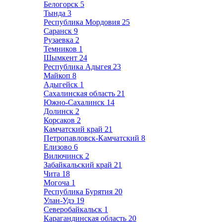
Белогорск
5
Тында
3
Республика Мордовия
25
Саранск
9
Рузаевка
2
Темников
1
Шымкент
24
Республика Адыгея
23
Майкоп
8
Адыгейск
1
Сахалинская область
21
Южно-Сахалинск
14
Долинск
2
Корсаков
2
Камчатский край
21
Петропавловск-Камчатский
8
Елизово
6
Вилючинск
2
Забайкальский край
21
Чита
18
Могоча
1
Республика Бурятия
20
Улан-Удэ
19
Северобайкальск
1
Карагандинская область
20