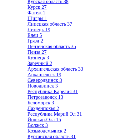
Курская область
38
Курск
27
Фатеж
1
Щигры
1
Липецкая область
37
Липецк
19
Елец
5
Грязи
2
Пензенская область
35
Пенза
27
Кузнецк
3
Заречный
2
Архангельская область
33
Архангельск
19
Северодвинск
8
Новодвинск
3
Республика Карелия
31
Петрозаводск
13
Беломорск
3
Лахденпохья
2
Республика Марий Эл
31
Йошкар-Ола
15
Волжск
3
Козьмодемьянск
2
Курганская область
31