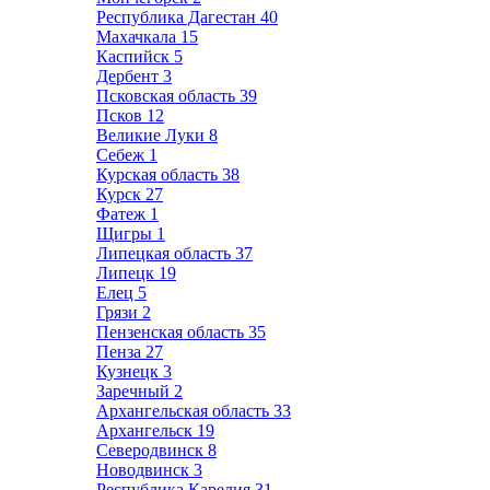
Республика Дагестан
40
Махачкала
15
Каспийск
5
Дербент
3
Псковская область
39
Псков
12
Великие Луки
8
Себеж
1
Курская область
38
Курск
27
Фатеж
1
Щигры
1
Липецкая область
37
Липецк
19
Елец
5
Грязи
2
Пензенская область
35
Пенза
27
Кузнецк
3
Заречный
2
Архангельская область
33
Архангельск
19
Северодвинск
8
Новодвинск
3
Республика Карелия
31