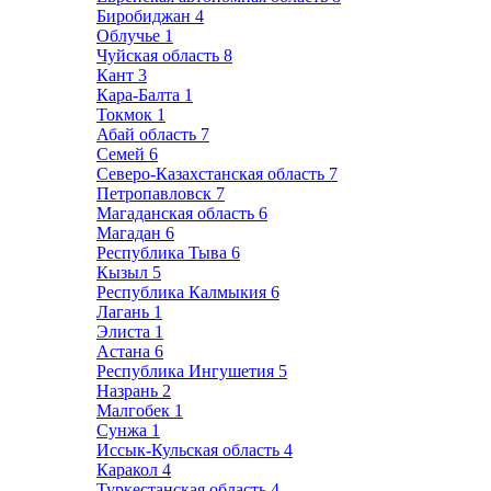
Биробиджан
4
Облучье
1
Чуйская область
8
Кант
3
Кара-Балта
1
Токмок
1
Абай область
7
Семей
6
Северо-Казахстанская область
7
Петропавловск
7
Магаданская область
6
Магадан
6
Республика Тыва
6
Кызыл
5
Республика Калмыкия
6
Лагань
1
Элиста
1
Астана
6
Республика Ингушетия
5
Назрань
2
Малгобек
1
Сунжа
1
Иссык-Кульская область
4
Каракол
4
Туркестанская область
4