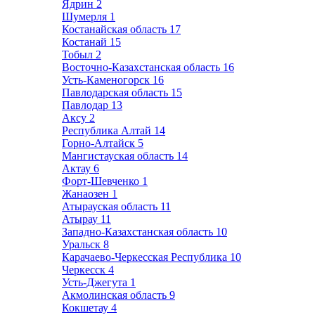
Ядрин
2
Шумерля
1
Костанайская область
17
Костанай
15
Тобыл
2
Восточно-Казахстанская область
16
Усть-Каменогорск
16
Павлодарская область
15
Павлодар
13
Аксу
2
Республика Алтай
14
Горно-Алтайск
5
Мангистауская область
14
Актау
6
Форт-Шевченко
1
Жанаозен
1
Атырауская область
11
Атырау
11
Западно-Казахстанская область
10
Уральск
8
Карачаево-Черкесская Республика
10
Черкесск
4
Усть-Джегута
1
Акмолинская область
9
Кокшетау
4