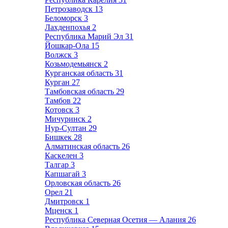
Петрозаводск
13
Беломорск
3
Лахденпохья
2
Республика Марий Эл
31
Йошкар-Ола
15
Волжск
3
Козьмодемьянск
2
Курганская область
31
Курган
27
Тамбовская область
29
Тамбов
22
Котовск
3
Мичуринск
2
Нур-Султан
29
Бишкек
28
Алматинская область
26
Каскелен
3
Талгар
3
Капшагай
3
Орловская область
26
Орел
21
Дмитровск
1
Мценск
1
Республика Северная Осетия — Алания
26