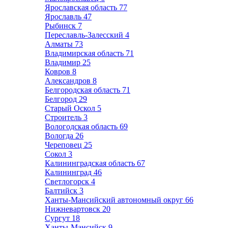
Ярославская область
77
Ярославль
47
Рыбинск
7
Переславль-Залесский
4
Алматы
73
Владимирская область
71
Владимир
25
Ковров
8
Александров
8
Белгородская область
71
Белгород
29
Старый Оскол
5
Строитель
3
Вологодская область
69
Вологда
26
Череповец
25
Сокол
3
Калининградская область
67
Калининград
46
Светлогорск
4
Балтийск
3
Ханты-Мансийский автономный округ
66
Нижневартовск
20
Сургут
18
Ханты-Мансийск
9