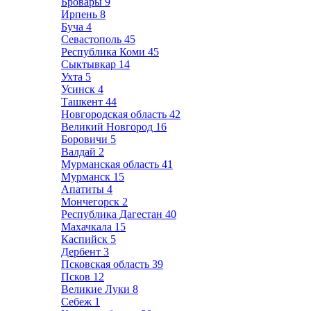
Бровары
9
Ирпень
8
Буча
4
Севастополь
45
Республика Коми
45
Сыктывкар
14
Ухта
5
Усинск
4
Ташкент
44
Новгородская область
42
Великий Новгород
16
Боровичи
5
Валдай
2
Мурманская область
41
Мурманск
15
Апатиты
4
Мончегорск
2
Республика Дагестан
40
Махачкала
15
Каспийск
5
Дербент
3
Псковская область
39
Псков
12
Великие Луки
8
Себеж
1