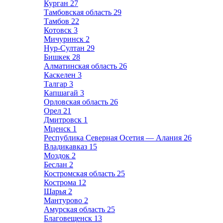
Курган
27
Тамбовская область
29
Тамбов
22
Котовск
3
Мичуринск
2
Нур-Султан
29
Бишкек
28
Алматинская область
26
Каскелен
3
Талгар
3
Капшагай
3
Орловская область
26
Орел
21
Дмитровск
1
Мценск
1
Республика Северная Осетия — Алания
26
Владикавказ
15
Моздок
2
Беслан
2
Костромская область
25
Кострома
12
Шарья
2
Мантурово
2
Амурская область
25
Благовещенск
13