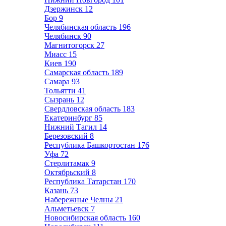
Дзержинск
12
Бор
9
Челябинская область
196
Челябинск
90
Магнитогорск
27
Миасс
15
Киев
190
Самарская область
189
Самара
93
Тольятти
41
Сызрань
12
Свердловская область
183
Екатеринбург
85
Нижний Тагил
14
Березовский
8
Республика Башкортостан
176
Уфа
72
Стерлитамак
9
Октябрьский
8
Республика Татарстан
170
Казань
73
Набережные Челны
21
Альметьевск
7
Новосибирская область
160