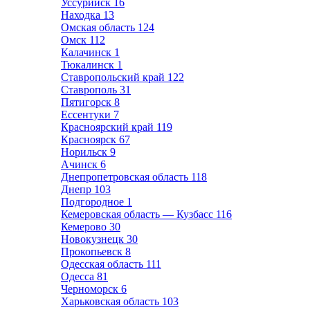
Уссурийск
16
Находка
13
Омская область
124
Омск
112
Калачинск
1
Тюкалинск
1
Ставропольский край
122
Ставрополь
31
Пятигорск
8
Ессентуки
7
Красноярский край
119
Красноярск
67
Норильск
9
Ачинск
6
Днепропетровская область
118
Днепр
103
Подгородное
1
Кемеровская область — Кузбасс
116
Кемерово
30
Новокузнецк
30
Прокопьевск
8
Одесская область
111
Одесса
81
Черноморск
6
Харьковская область
103