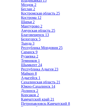
Владикавказ
15
Моздок
2
Беслан
2
Костромская область
25
Кострома
12
Шарья
2
Мантурово
2
Амурская область
25
Благовещенск
13
Белогорск
5
Тында
3
Республика Мордовия
25
Саранск
9
Рузаевка
2
Темников
1
Шымкент
24
Республика Адыгея
23
Майкоп
8
Адыгейск
1
Сахалинская область
21
Южно-Сахалинск
14
Долинск
2
Корсаков
2
Камчатский край
21
Петропавловск-Камчатский
8