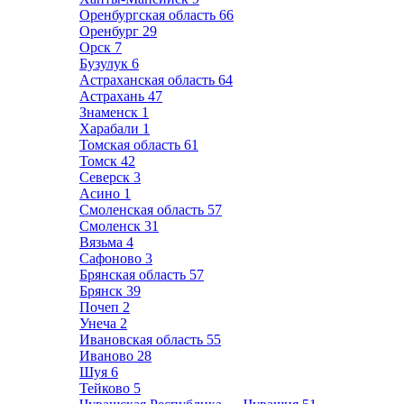
Оренбургская область
66
Оренбург
29
Орск
7
Бузулук
6
Астраханская область
64
Астрахань
47
Знаменск
1
Харабали
1
Томская область
61
Томск
42
Северск
3
Асино
1
Смоленская область
57
Смоленск
31
Вязьма
4
Сафоново
3
Брянская область
57
Брянск
39
Почеп
2
Унеча
2
Ивановская область
55
Иваново
28
Шуя
6
Тейково
5