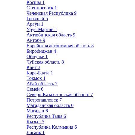
Косшы
1
Степногорск
1
Чеченская Республика
9
Грозный
5
Аргун
1
Урус-Мартан
1
Актюбинская область
9
Актобе
9
Еврейская автономная область
8
Биробиджан
4
Облучье
1
Чуйская область
8
Кант
3
Кара-Балта
1
Токмок
1
Абай область
7
Семей
6
Северо-Казахстанская область
7
Петропавловск
7
Магаданская область
6
Магадан
6
Республика Тыва
6
Кызыл
5
Республика Калмыкия
6
Лагань
1