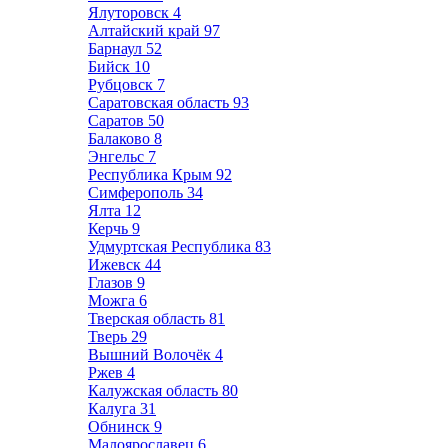
Ялуторовск
4
Алтайский край
97
Барнаул
52
Бийск
10
Рубцовск
7
Саратовская область
93
Саратов
50
Балаково
8
Энгельс
7
Республика Крым
92
Симферополь
34
Ялта
12
Керчь
9
Удмуртская Республика
83
Ижевск
44
Глазов
9
Можга
6
Тверская область
81
Тверь
29
Вышний Волочёк
4
Ржев
4
Калужская область
80
Калуга
31
Обнинск
9
Малоярославец
6