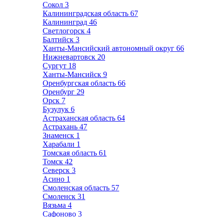
Сокол
3
Калининградская область
67
Калининград
46
Светлогорск
4
Балтийск
3
Ханты-Мансийский автономный округ
66
Нижневартовск
20
Сургут
18
Ханты-Мансийск
9
Оренбургская область
66
Оренбург
29
Орск
7
Бузулук
6
Астраханская область
64
Астрахань
47
Знаменск
1
Харабали
1
Томская область
61
Томск
42
Северск
3
Асино
1
Смоленская область
57
Смоленск
31
Вязьма
4
Сафоново
3