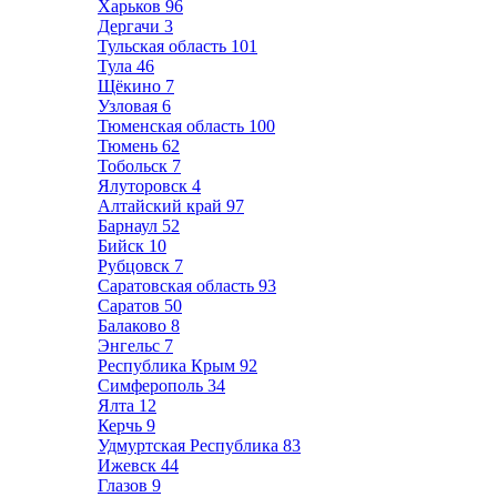
Харьков
96
Дергачи
3
Тульская область
101
Тула
46
Щёкино
7
Узловая
6
Тюменская область
100
Тюмень
62
Тобольск
7
Ялуторовск
4
Алтайский край
97
Барнаул
52
Бийск
10
Рубцовск
7
Саратовская область
93
Саратов
50
Балаково
8
Энгельс
7
Республика Крым
92
Симферополь
34
Ялта
12
Керчь
9
Удмуртская Республика
83
Ижевск
44
Глазов
9