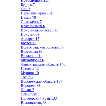
Новосибирск
111
Бердск
7
Обь
2
Пермский край
151
Пермь
78
Соликамск
7
Краснокамск
6
Иркутская область
147
Иркутск
68
Ангарск
15
Братск
10
Волгоградская область
147
Волгоград
83
Волжский
11
Михайловка
6
Ленинградская область
140
Гатчина
12
Мурино
10
Тосно
7
Воронежская область
137
Воронеж
88
Лиски
7
Семилуки
5
Приморский край
133
Владивосток
38