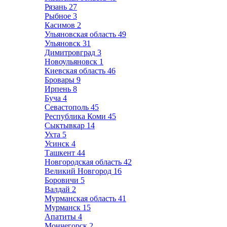
Рязань
27
Рыбное
3
Касимов
2
Ульяновская область
49
Ульяновск
31
Димитровград
3
Новоульяновск
1
Киевская область
46
Бровары
9
Ирпень
8
Буча
4
Севастополь
45
Республика Коми
45
Сыктывкар
14
Ухта
5
Усинск
4
Ташкент
44
Новгородская область
42
Великий Новгород
16
Боровичи
5
Валдай
2
Мурманская область
41
Мурманск
15
Апатиты
4
Мончегорск
2