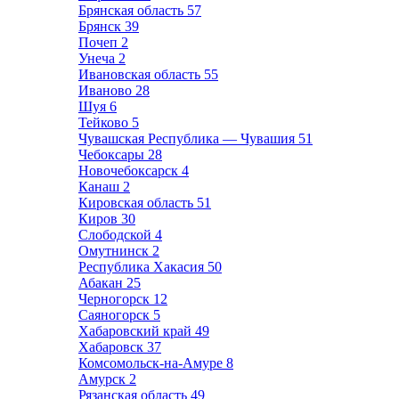
Брянская область
57
Брянск
39
Почеп
2
Унеча
2
Ивановская область
55
Иваново
28
Шуя
6
Тейково
5
Чувашская Республика — Чувашия
51
Чебоксары
28
Новочебоксарск
4
Канаш
2
Кировская область
51
Киров
30
Слободской
4
Омутнинск
2
Республика Хакасия
50
Абакан
25
Черногорск
12
Саяногорск
5
Хабаровский край
49
Хабаровск
37
Комсомольск-на-Амуре
8
Амурск
2
Рязанская область
49