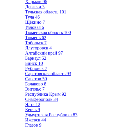
Харьков
96
Дергачи
3
Тульская область
101
Тула
46
Щёкино
7
Узловая
6
Тюменская область
100
Тюмень
62
Тобольск
7
Ялуторовск
4
Алтайский край
97
Барнаул
52
Бийск
10
Рубцовск
7
Саратовская область
93
Саратов
50
Балаково
8
Энгельс
7
Республика Крым
92
Симферополь
34
Ялта
12
Керчь
9
Удмуртская Республика
83
Ижевск
44
Глазов
9