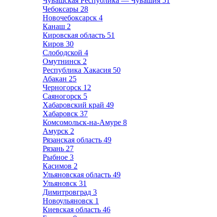
Чувашская Республика — Чувашия
51
Чебоксары
28
Новочебоксарск
4
Канаш
2
Кировская область
51
Киров
30
Слободской
4
Омутнинск
2
Республика Хакасия
50
Абакан
25
Черногорск
12
Саяногорск
5
Хабаровский край
49
Хабаровск
37
Комсомольск-на-Амуре
8
Амурск
2
Рязанская область
49
Рязань
27
Рыбное
3
Касимов
2
Ульяновская область
49
Ульяновск
31
Димитровград
3
Новоульяновск
1
Киевская область
46