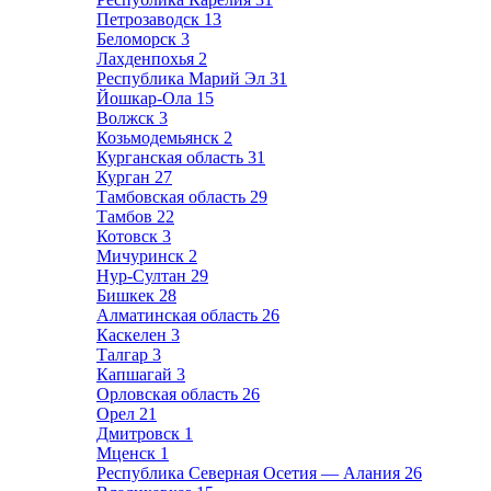
Петрозаводск
13
Беломорск
3
Лахденпохья
2
Республика Марий Эл
31
Йошкар-Ола
15
Волжск
3
Козьмодемьянск
2
Курганская область
31
Курган
27
Тамбовская область
29
Тамбов
22
Котовск
3
Мичуринск
2
Нур-Султан
29
Бишкек
28
Алматинская область
26
Каскелен
3
Талгар
3
Капшагай
3
Орловская область
26
Орел
21
Дмитровск
1
Мценск
1
Республика Северная Осетия — Алания
26