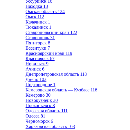
Уссурийск
16
Находка
13
Омская область
124
Омск
112
Калачинск
1
Тюкалинск
1
Ставропольский край
122
Ставрополь
31
Пятигорск
8
Ессентуки
7
Красноярский край
119
Красноярск
67
Норильск
9
Ачинск
6
Днепропетровская область
118
Днепр
103
Подгородное
1
Кемеровская область — Кузбасс
116
Кемерово
30
Новокузнецк
30
Прокопьевск
8
Одесская область
111
Одесса
81
Черноморск
6
Харьковская область
103