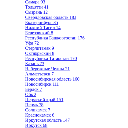
Самара
93
Тольятти
41
Сызрань
12
Свердловская область
183
Екатеринбург
85
Нижний Тагил
14
Березовский
8
Республика Башкортостан
176
Уфа
72
Стерлитамак
9
Октябрьский
8
Республика Татарстан
170
Казань
73
Набережные Челны
21
Альметьевск
7
Новосибирская область
160
Новосибирск
111
Бердск
7
Обь
2
Пермский край
151
Пермь
78
Соликамск
7
Краснокамск
6
Иркутская область
147
Иркутск
68