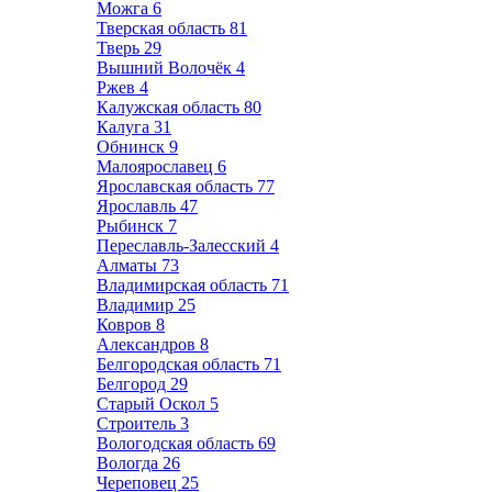
Можга
6
Тверская область
81
Тверь
29
Вышний Волочёк
4
Ржев
4
Калужская область
80
Калуга
31
Обнинск
9
Малоярославец
6
Ярославская область
77
Ярославль
47
Рыбинск
7
Переславль-Залесский
4
Алматы
73
Владимирская область
71
Владимир
25
Ковров
8
Александров
8
Белгородская область
71
Белгород
29
Старый Оскол
5
Строитель
3
Вологодская область
69
Вологда
26
Череповец
25