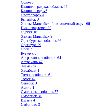
Сокол
3
Калининградская область
67
Калининград
46
Светлогорск
4
Балтийск
3
Ханты-Мансийский автономный округ
66
Нижневартовск
20
Сургут
18
Ханты-Мансийск
9
Оренбургская область
66
Оренбург
29
Орск
7
Бузулук
6
Астраханская область
64
Астрахань
47
Знаменск
1
Харабали
1
Томская область
61
Томск
42
Северск
3
Асино
1
Смоленская область
57
Смоленск
31
Вязьма
4
Сафоново
3