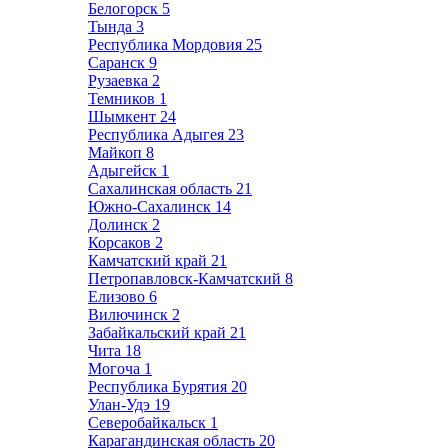
Белогорск
5
Тында
3
Республика Мордовия
25
Саранск
9
Рузаевка
2
Темников
1
Шымкент
24
Республика Адыгея
23
Майкоп
8
Адыгейск
1
Сахалинская область
21
Южно-Сахалинск
14
Долинск
2
Корсаков
2
Камчатский край
21
Петропавловск-Камчатский
8
Елизово
6
Вилючинск
2
Забайкальский край
21
Чита
18
Могоча
1
Республика Бурятия
20
Улан-Удэ
19
Северобайкальск
1
Карагандинская область
20