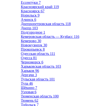
Ессентуки
7
Красноярский край
119
Красноярск
67
Норильск
9
Ачинск
6
Днепропетровская область
118
Днепр
103
Подгородное
1
Кемеровская область — Кузбасс
116
Кемерово
30
Новокузнецк
30
Прокопьевск
8
Одесская область
111
Одесса
81
Черноморск
6
Харьковская область
103
Харьков
96
Дергачи
3
Тульская область
101
Тула
46
Щёкино
7
Узловая
6
Тюменская область
100
Тюмень
62
Тобольск
7