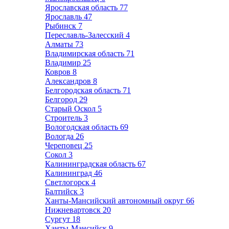
Ярославская область
77
Ярославль
47
Рыбинск
7
Переславль-Залесский
4
Алматы
73
Владимирская область
71
Владимир
25
Ковров
8
Александров
8
Белгородская область
71
Белгород
29
Старый Оскол
5
Строитель
3
Вологодская область
69
Вологда
26
Череповец
25
Сокол
3
Калининградская область
67
Калининград
46
Светлогорск
4
Балтийск
3
Ханты-Мансийский автономный округ
66
Нижневартовск
20
Сургут
18
Ханты-Мансийск
9