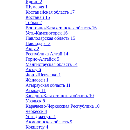
Ядрин
2
Шумерля
1
Костанайская область
17
Костанай
15
Тобыл
2
Восточно-Казахстанская область
16
Усть-Каменогорск
16
Павлодарская область
15
Павлодар
13
Аксу
2
Республика Алтай
14
Горно-Алтайск
5
Мангистауская область
14
Актау
6
Форт-Шевченко
1
Жанаозен
1
Атырауская область
11
Атырау
11
Западно-Казахстанская область
10
Уральск
8
Карачаево-Черкесская Республика
10
Черкесск
4
Усть-Джегута
1
Акмолинская область
9
Кокшетау
4