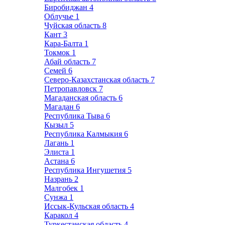
Биробиджан
4
Облучье
1
Чуйская область
8
Кант
3
Кара-Балта
1
Токмок
1
Абай область
7
Семей
6
Северо-Казахстанская область
7
Петропавловск
7
Магаданская область
6
Магадан
6
Республика Тыва
6
Кызыл
5
Республика Калмыкия
6
Лагань
1
Элиста
1
Астана
6
Республика Ингушетия
5
Назрань
2
Малгобек
1
Сунжа
1
Иссык-Кульская область
4
Каракол
4
Туркестанская область
4