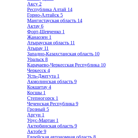
Аксу
2
Республика Алтай
14
Горно-Алтайск
5
Мангистауская область
14
Актау
6
Форт-Шевченко
1
Жанаозен
1
Атырауская область
11
Атырау
11
Западно-Казахстанская область
10
Уральск
8
Карачаево-Черкесская Республика
10
Черкесск
4
Усть-Джегута
1
Акмолинская область
9
Кокшетау
4
Косшы
1
Степногорск
1
Чеченская Республика
9
Грозный
5
Аргун
1
Урус-Мартан
1
Актюбинская область
9
Актобе
9
Еврейская автономная область
8