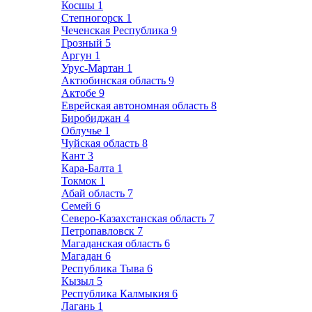
Косшы
1
Степногорск
1
Чеченская Республика
9
Грозный
5
Аргун
1
Урус-Мартан
1
Актюбинская область
9
Актобе
9
Еврейская автономная область
8
Биробиджан
4
Облучье
1
Чуйская область
8
Кант
3
Кара-Балта
1
Токмок
1
Абай область
7
Семей
6
Северо-Казахстанская область
7
Петропавловск
7
Магаданская область
6
Магадан
6
Республика Тыва
6
Кызыл
5
Республика Калмыкия
6
Лагань
1