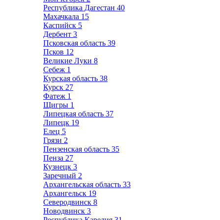
Республика Дагестан
40
Махачкала
15
Каспийск
5
Дербент
3
Псковская область
39
Псков
12
Великие Луки
8
Себеж
1
Курская область
38
Курск
27
Фатеж
1
Щигры
1
Липецкая область
37
Липецк
19
Елец
5
Грязи
2
Пензенская область
35
Пенза
27
Кузнецк
3
Заречный
2
Архангельская область
33
Архангельск
19
Северодвинск
8
Новодвинск
3
Республика Карелия
31