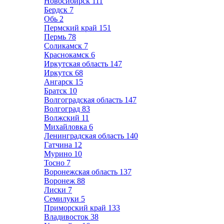
Новосибирск
111
Бердск
7
Обь
2
Пермский край
151
Пермь
78
Соликамск
7
Краснокамск
6
Иркутская область
147
Иркутск
68
Ангарск
15
Братск
10
Волгоградская область
147
Волгоград
83
Волжский
11
Михайловка
6
Ленинградская область
140
Гатчина
12
Мурино
10
Тосно
7
Воронежская область
137
Воронеж
88
Лиски
7
Семилуки
5
Приморский край
133
Владивосток
38