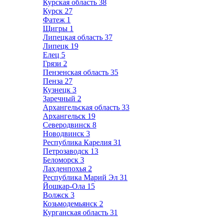
Курская область
38
Курск
27
Фатеж
1
Щигры
1
Липецкая область
37
Липецк
19
Елец
5
Грязи
2
Пензенская область
35
Пенза
27
Кузнецк
3
Заречный
2
Архангельская область
33
Архангельск
19
Северодвинск
8
Новодвинск
3
Республика Карелия
31
Петрозаводск
13
Беломорск
3
Лахденпохья
2
Республика Марий Эл
31
Йошкар-Ола
15
Волжск
3
Козьмодемьянск
2
Курганская область
31