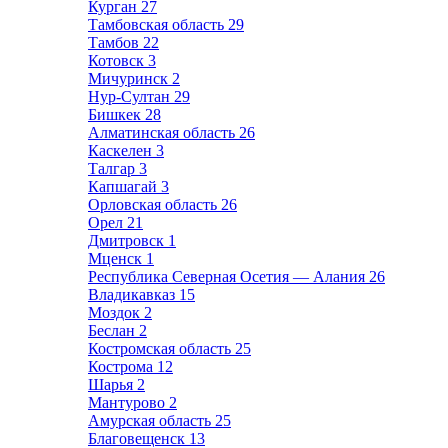
Курган
27
Тамбовская область
29
Тамбов
22
Котовск
3
Мичуринск
2
Нур-Султан
29
Бишкек
28
Алматинская область
26
Каскелен
3
Талгар
3
Капшагай
3
Орловская область
26
Орел
21
Дмитровск
1
Мценск
1
Республика Северная Осетия — Алания
26
Владикавказ
15
Моздок
2
Беслан
2
Костромская область
25
Кострома
12
Шарья
2
Мантурово
2
Амурская область
25
Благовещенск
13