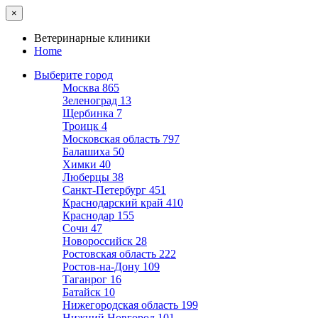
×
Ветеринарные клиники
Home
Выберите город
Москва
865
Зеленоград
13
Щербинка
7
Троицк
4
Московская область
797
Балашиха
50
Химки
40
Люберцы
38
Санкт-Петербург
451
Краснодарский край
410
Краснодар
155
Сочи
47
Новороссийск
28
Ростовская область
222
Ростов-на-Дону
109
Таганрог
16
Батайск
10
Нижегородская область
199
Нижний Новгород
101