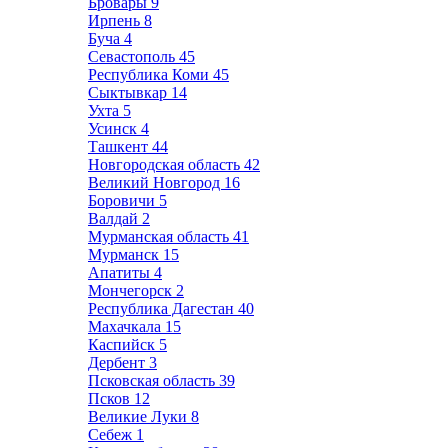
Бровары
9
Ирпень
8
Буча
4
Севастополь
45
Республика Коми
45
Сыктывкар
14
Ухта
5
Усинск
4
Ташкент
44
Новгородская область
42
Великий Новгород
16
Боровичи
5
Валдай
2
Мурманская область
41
Мурманск
15
Апатиты
4
Мончегорск
2
Республика Дагестан
40
Махачкала
15
Каспийск
5
Дербент
3
Псковская область
39
Псков
12
Великие Луки
8
Себеж
1