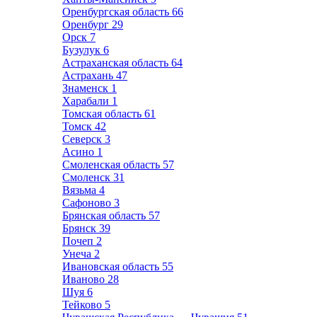
Оренбургская область
66
Оренбург
29
Орск
7
Бузулук
6
Астраханская область
64
Астрахань
47
Знаменск
1
Харабали
1
Томская область
61
Томск
42
Северск
3
Асино
1
Смоленская область
57
Смоленск
31
Вязьма
4
Сафоново
3
Брянская область
57
Брянск
39
Почеп
2
Унеча
2
Ивановская область
55
Иваново
28
Шуя
6
Тейково
5