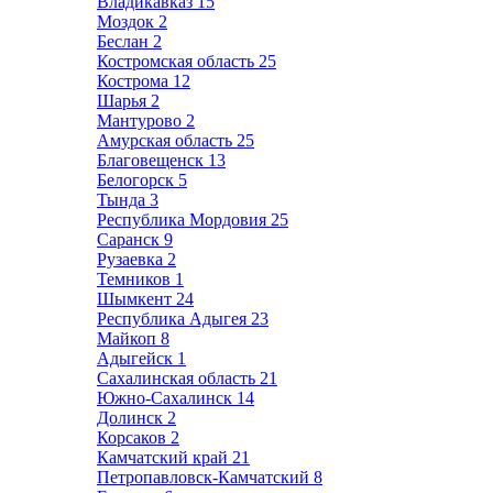
Владикавказ
15
Моздок
2
Беслан
2
Костромская область
25
Кострома
12
Шарья
2
Мантурово
2
Амурская область
25
Благовещенск
13
Белогорск
5
Тында
3
Республика Мордовия
25
Саранск
9
Рузаевка
2
Темников
1
Шымкент
24
Республика Адыгея
23
Майкоп
8
Адыгейск
1
Сахалинская область
21
Южно-Сахалинск
14
Долинск
2
Корсаков
2
Камчатский край
21
Петропавловск-Камчатский
8