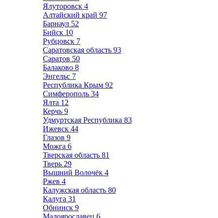
Ялуторовск
4
Алтайский край
97
Барнаул
52
Бийск
10
Рубцовск
7
Саратовская область
93
Саратов
50
Балаково
8
Энгельс
7
Республика Крым
92
Симферополь
34
Ялта
12
Керчь
9
Удмуртская Республика
83
Ижевск
44
Глазов
9
Можга
6
Тверская область
81
Тверь
29
Вышний Волочёк
4
Ржев
4
Калужская область
80
Калуга
31
Обнинск
9
Малоярославец
6