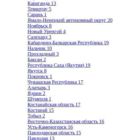
Караганда
13
Темиртау
5
Сарань
1
Ямало-Ненецкий автономный округ
20
Ноябрьск
8
Новый Уренгой
4
Салехард
3
Кабардино-Балкарская Республика
19
Нальчик
10
Прохладный
3
Баксан
2
Республика Саха (Якутия)
19
Якутск
8
Покровск
1
Чувашская Республика
17
Алатырь
3
Ядрин
2
Шумерля
1
Костанайская область
17
Костанай
15
Тобыл
2
Восточно-Казахстанская область
16
Усть-Каменогорск
16
Павлодарская область
15
Павлодар
13