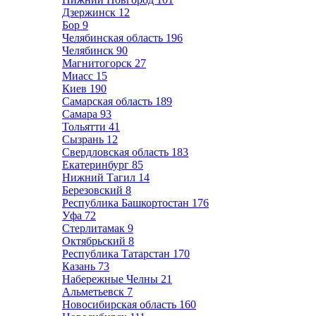
Дзержинск
12
Бор
9
Челябинская область
196
Челябинск
90
Магнитогорск
27
Миасс
15
Киев
190
Самарская область
189
Самара
93
Тольятти
41
Сызрань
12
Свердловская область
183
Екатеринбург
85
Нижний Тагил
14
Березовский
8
Республика Башкортостан
176
Уфа
72
Стерлитамак
9
Октябрьский
8
Республика Татарстан
170
Казань
73
Набережные Челны
21
Альметьевск
7
Новосибирская область
160