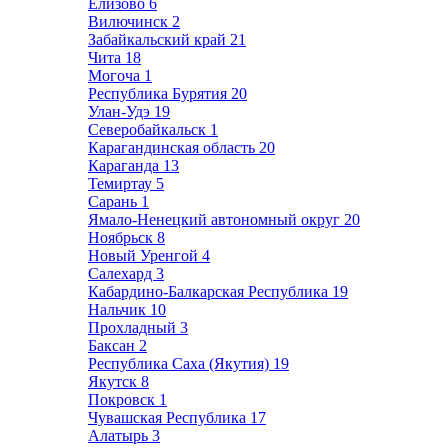
Елизово
6
Вилючинск
2
Забайкальский край
21
Чита
18
Могоча
1
Республика Бурятия
20
Улан-Удэ
19
Северобайкальск
1
Карагандинская область
20
Караганда
13
Темиртау
5
Сарань
1
Ямало-Ненецкий автономный округ
20
Ноябрьск
8
Новый Уренгой
4
Салехард
3
Кабардино-Балкарская Республика
19
Нальчик
10
Прохладный
3
Баксан
2
Республика Саха (Якутия)
19
Якутск
8
Покровск
1
Чувашская Республика
17
Алатырь
3