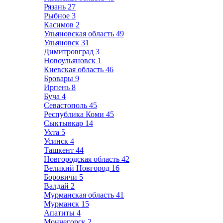
Рязань
27
Рыбное
3
Касимов
2
Ульяновская область
49
Ульяновск
31
Димитровград
3
Новоульяновск
1
Киевская область
46
Бровары
9
Ирпень
8
Буча
4
Севастополь
45
Республика Коми
45
Сыктывкар
14
Ухта
5
Усинск
4
Ташкент
44
Новгородская область
42
Великий Новгород
16
Боровичи
5
Валдай
2
Мурманская область
41
Мурманск
15
Апатиты
4
Мончегорск
2