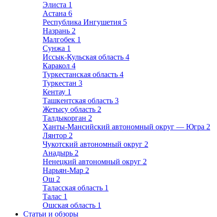
Элиста
1
Астана
6
Республика Ингушетия
5
Назрань
2
Малгобек
1
Сунжа
1
Иссык-Кульская область
4
Каракол
4
Туркестанская область
4
Туркестан
3
Кентау
1
Ташкентская область
3
Жетысу область
2
Талдыкорган
2
Ханты-Мансийский автономный округ — Югра
2
Лянтор
2
Чукотский автономный округ
2
Анадырь
2
Ненецкий автономный округ
2
Нарьян-Мар
2
Ош
2
Таласская область
1
Талас
1
Ошская область
1
Статьи и обзоры