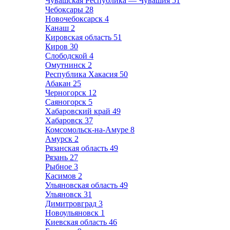
Чувашская Республика — Чувашия
51
Чебоксары
28
Новочебоксарск
4
Канаш
2
Кировская область
51
Киров
30
Слободской
4
Омутнинск
2
Республика Хакасия
50
Абакан
25
Черногорск
12
Саяногорск
5
Хабаровский край
49
Хабаровск
37
Комсомольск-на-Амуре
8
Амурск
2
Рязанская область
49
Рязань
27
Рыбное
3
Касимов
2
Ульяновская область
49
Ульяновск
31
Димитровград
3
Новоульяновск
1
Киевская область
46