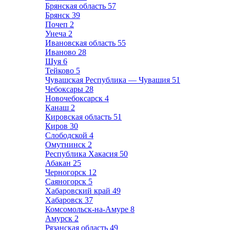
Брянская область
57
Брянск
39
Почеп
2
Унеча
2
Ивановская область
55
Иваново
28
Шуя
6
Тейково
5
Чувашская Республика — Чувашия
51
Чебоксары
28
Новочебоксарск
4
Канаш
2
Кировская область
51
Киров
30
Слободской
4
Омутнинск
2
Республика Хакасия
50
Абакан
25
Черногорск
12
Саяногорск
5
Хабаровский край
49
Хабаровск
37
Комсомольск-на-Амуре
8
Амурск
2
Рязанская область
49