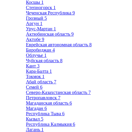
Косшы
1
Степногорск
1
Чеченская Республика
9
Грозный
5
Аргун
1
Урус-Мартан
1
Актюбинская область
9
Актобе
9
Еврейская автономная область
8
Биробиджан
4
Облучье
1
Чуйская область
8
Кант
3
Кара-Балта
1
Токмок
1
Абай область
7
Семей
6
Северо-Казахстанская область
7
Петропавловск
7
Магаданская область
6
Магадан
6
Республика Тыва
6
Кызыл
5
Республика Калмыкия
6
Лагань
1