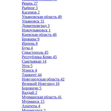
Рязань
27
Рыбное
3
Касимов
2
Ульяновская область
49
Ульяновск
31
Димитровград
3
Новоульяновск
1
Киевская область
46
Бровары
9
Ирпень
8
Буча
4
Севастополь
45
Республика Коми
45
Сыктывкар
14
Ухта
5
Усинск
4
Ташкент
44
Новгородская область
42
Великий Новгород
16
Боровичи
5
Валдай
2
Мурманская область
41
Мурманск
15
Апатиты
4
Мончегорск
2