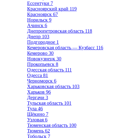
Ессентуки
7
Красноярский край
119
Красноярск
67
Норильск
9
Ачинск
6
Днепропетровская область
118
Днепр
103
Подгородное
1
Кемеровская область — Кузбасс
116
Кемерово
30
Новокузнецк
30
Прокопьевск
8
Одесская область
111
Одесса
81
Черноморск
6
Харьковская область
103
Харьков
96
Дергачи
3
Тульская область
101
Тула
46
Щёкино
7
Узловая
6
Тюменская область
100
Тюмень
62
Тобольск
7