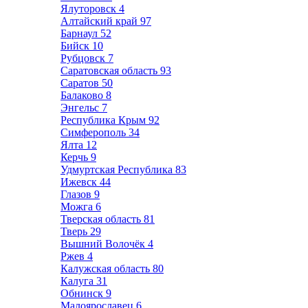
Ялуторовск
4
Алтайский край
97
Барнаул
52
Бийск
10
Рубцовск
7
Саратовская область
93
Саратов
50
Балаково
8
Энгельс
7
Республика Крым
92
Симферополь
34
Ялта
12
Керчь
9
Удмуртская Республика
83
Ижевск
44
Глазов
9
Можга
6
Тверская область
81
Тверь
29
Вышний Волочёк
4
Ржев
4
Калужская область
80
Калуга
31
Обнинск
9
Малоярославец
6