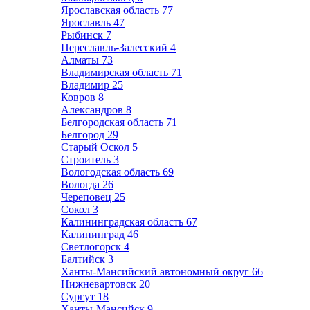
Ярославская область
77
Ярославль
47
Рыбинск
7
Переславль-Залесский
4
Алматы
73
Владимирская область
71
Владимир
25
Ковров
8
Александров
8
Белгородская область
71
Белгород
29
Старый Оскол
5
Строитель
3
Вологодская область
69
Вологда
26
Череповец
25
Сокол
3
Калининградская область
67
Калининград
46
Светлогорск
4
Балтийск
3
Ханты-Мансийский автономный округ
66
Нижневартовск
20
Сургут
18
Ханты-Мансийск
9