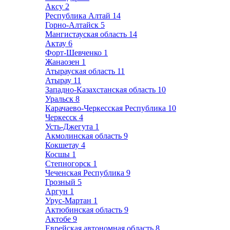
Аксу
2
Республика Алтай
14
Горно-Алтайск
5
Мангистауская область
14
Актау
6
Форт-Шевченко
1
Жанаозен
1
Атырауская область
11
Атырау
11
Западно-Казахстанская область
10
Уральск
8
Карачаево-Черкесская Республика
10
Черкесск
4
Усть-Джегута
1
Акмолинская область
9
Кокшетау
4
Косшы
1
Степногорск
1
Чеченская Республика
9
Грозный
5
Аргун
1
Урус-Мартан
1
Актюбинская область
9
Актобе
9
Еврейская автономная область
8