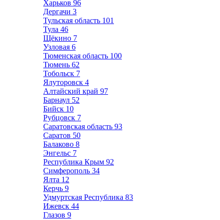
Харьков
96
Дергачи
3
Тульская область
101
Тула
46
Щёкино
7
Узловая
6
Тюменская область
100
Тюмень
62
Тобольск
7
Ялуторовск
4
Алтайский край
97
Барнаул
52
Бийск
10
Рубцовск
7
Саратовская область
93
Саратов
50
Балаково
8
Энгельс
7
Республика Крым
92
Симферополь
34
Ялта
12
Керчь
9
Удмуртская Республика
83
Ижевск
44
Глазов
9