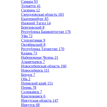
Самара
93
Тольятти
41
Сызрань
12
Свердловская область
183
Екатеринбург
85
Нижний Тагил
14
Березовский
8
Республика Башкортостан
176
Уфа
72
Стерлитамак
9
Октябрьский
8
Республика Татарстан
170
Казань
73
Набережные Челны
21
Альметьевск
7
Новосибирская область
160
Новосибирск
111
Бердск
7
Обь
2
Пермский край
151
Пермь
78
Соликамск
7
Краснокамск
6
Иркутская область
147
Иркутск
68