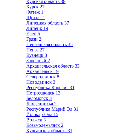
Курская область
38
Курск
27
Фатеж
1
Щигры
1
Липецкая область
37
Липецк
19
Елец
5
Грязи
2
Пензенская область
35
Пенза
27
Кузнецк
3
Заречный
2
Архангельская область
33
Архангельск
19
Северодвинск
8
Новодвинск
3
Республика Карелия
31
Петрозаводск
13
Беломорск
3
Лахденпохья
2
Республика Марий Эл
31
Йошкар-Ола
15
Волжск
3
Козьмодемьянск
2
Курганская область
31