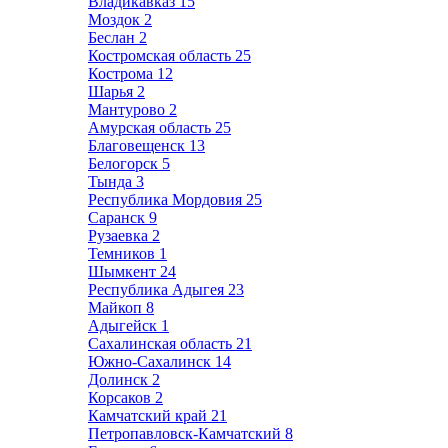
Владикавказ
15
Моздок
2
Беслан
2
Костромская область
25
Кострома
12
Шарья
2
Мантурово
2
Амурская область
25
Благовещенск
13
Белогорск
5
Тында
3
Республика Мордовия
25
Саранск
9
Рузаевка
2
Темников
1
Шымкент
24
Республика Адыгея
23
Майкоп
8
Адыгейск
1
Сахалинская область
21
Южно-Сахалинск
14
Долинск
2
Корсаков
2
Камчатский край
21
Петропавловск-Камчатский
8