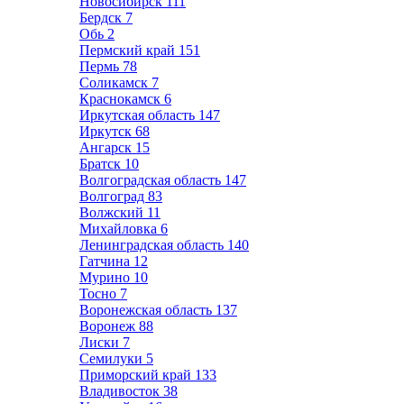
Новосибирск
111
Бердск
7
Обь
2
Пермский край
151
Пермь
78
Соликамск
7
Краснокамск
6
Иркутская область
147
Иркутск
68
Ангарск
15
Братск
10
Волгоградская область
147
Волгоград
83
Волжский
11
Михайловка
6
Ленинградская область
140
Гатчина
12
Мурино
10
Тосно
7
Воронежская область
137
Воронеж
88
Лиски
7
Семилуки
5
Приморский край
133
Владивосток
38