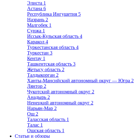
Элиста
1
Астана
6
Республика Ингушетия
5
Назрань
2
Малгобек
1
Сунжа
1
Иссык-Кульская область
4
Каракол
4
Туркестанская область
4
Туркестан
3
Кентау
1
Ташкентская область
3
Жетысу область
2
Талдыкорган
2
Ханты-Мансийский автономный округ — Югра
2
Лянтор
2
Чукотский автономный округ
2
Анадырь
2
Ненецкий автономный округ
2
Нарьян-Мар
2
Ош
2
Таласская область
1
Талас
1
Ошская область
1
Статьи и обзоры