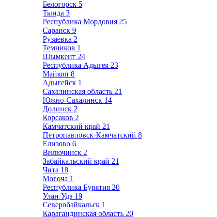
Белогорск
5
Тында
3
Республика Мордовия
25
Саранск
9
Рузаевка
2
Темников
1
Шымкент
24
Республика Адыгея
23
Майкоп
8
Адыгейск
1
Сахалинская область
21
Южно-Сахалинск
14
Долинск
2
Корсаков
2
Камчатский край
21
Петропавловск-Камчатский
8
Елизово
6
Вилючинск
2
Забайкальский край
21
Чита
18
Могоча
1
Республика Бурятия
20
Улан-Удэ
19
Северобайкальск
1
Карагандинская область
20