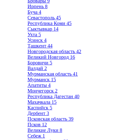
Бровары
9
Ирпень
8
Буча
4
Севастополь
45
Республика Коми
45
Сыктывкар
14
Ухта
5
Усинск
4
Ташкент
44
Новгородская область
42
Великий Новгород
16
Боровичи
5
Валдай
2
Мурманская область
41
Мурманск
15
Апатиты
4
Мончегорск
2
Республика Дагестан
40
Махачкала
15
Каспийск
5
Дербент
3
Псковская область
39
Псков
12
Великие Луки
8
Себеж
1