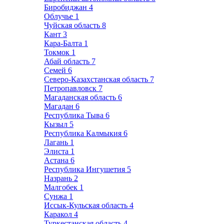
Биробиджан
4
Облучье
1
Чуйская область
8
Кант
3
Кара-Балта
1
Токмок
1
Абай область
7
Семей
6
Северо-Казахстанская область
7
Петропавловск
7
Магаданская область
6
Магадан
6
Республика Тыва
6
Кызыл
5
Республика Калмыкия
6
Лагань
1
Элиста
1
Астана
6
Республика Ингушетия
5
Назрань
2
Малгобек
1
Сунжа
1
Иссык-Кульская область
4
Каракол
4
Туркестанская область
4