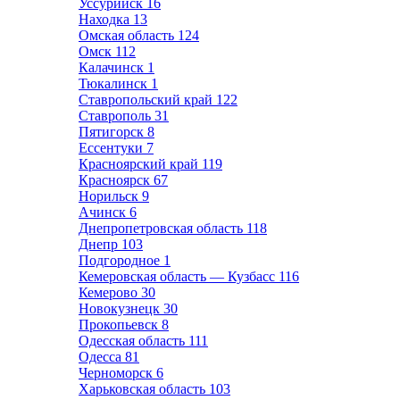
Уссурийск
16
Находка
13
Омская область
124
Омск
112
Калачинск
1
Тюкалинск
1
Ставропольский край
122
Ставрополь
31
Пятигорск
8
Ессентуки
7
Красноярский край
119
Красноярск
67
Норильск
9
Ачинск
6
Днепропетровская область
118
Днепр
103
Подгородное
1
Кемеровская область — Кузбасс
116
Кемерово
30
Новокузнецк
30
Прокопьевск
8
Одесская область
111
Одесса
81
Черноморск
6
Харьковская область
103