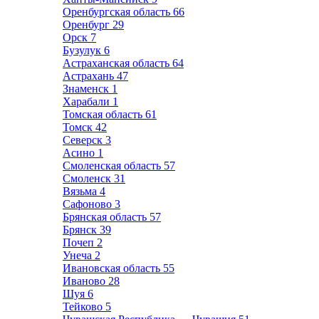
Оренбургская область
66
Оренбург
29
Орск
7
Бузулук
6
Астраханская область
64
Астрахань
47
Знаменск
1
Харабали
1
Томская область
61
Томск
42
Северск
3
Асино
1
Смоленская область
57
Смоленск
31
Вязьма
4
Сафоново
3
Брянская область
57
Брянск
39
Почеп
2
Унеча
2
Ивановская область
55
Иваново
28
Шуя
6
Тейково
5