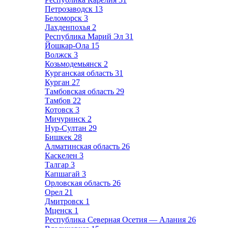
Петрозаводск
13
Беломорск
3
Лахденпохья
2
Республика Марий Эл
31
Йошкар-Ола
15
Волжск
3
Козьмодемьянск
2
Курганская область
31
Курган
27
Тамбовская область
29
Тамбов
22
Котовск
3
Мичуринск
2
Нур-Султан
29
Бишкек
28
Алматинская область
26
Каскелен
3
Талгар
3
Капшагай
3
Орловская область
26
Орел
21
Дмитровск
1
Мценск
1
Республика Северная Осетия — Алания
26