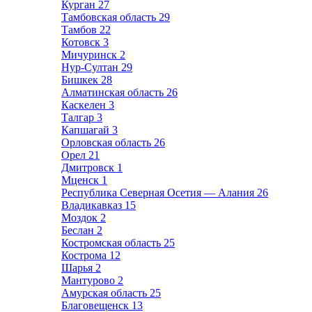
Курган
27
Тамбовская область
29
Тамбов
22
Котовск
3
Мичуринск
2
Нур-Султан
29
Бишкек
28
Алматинская область
26
Каскелен
3
Талгар
3
Капшагай
3
Орловская область
26
Орел
21
Дмитровск
1
Мценск
1
Республика Северная Осетия — Алания
26
Владикавказ
15
Моздок
2
Беслан
2
Костромская область
25
Кострома
12
Шарья
2
Мантурово
2
Амурская область
25
Благовещенск
13