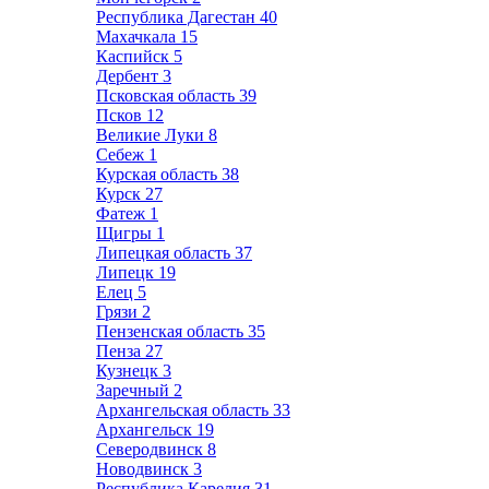
Республика Дагестан
40
Махачкала
15
Каспийск
5
Дербент
3
Псковская область
39
Псков
12
Великие Луки
8
Себеж
1
Курская область
38
Курск
27
Фатеж
1
Щигры
1
Липецкая область
37
Липецк
19
Елец
5
Грязи
2
Пензенская область
35
Пенза
27
Кузнецк
3
Заречный
2
Архангельская область
33
Архангельск
19
Северодвинск
8
Новодвинск
3
Республика Карелия
31