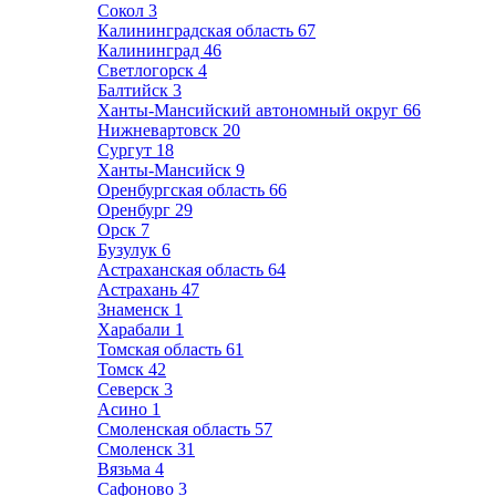
Сокол
3
Калининградская область
67
Калининград
46
Светлогорск
4
Балтийск
3
Ханты-Мансийский автономный округ
66
Нижневартовск
20
Сургут
18
Ханты-Мансийск
9
Оренбургская область
66
Оренбург
29
Орск
7
Бузулук
6
Астраханская область
64
Астрахань
47
Знаменск
1
Харабали
1
Томская область
61
Томск
42
Северск
3
Асино
1
Смоленская область
57
Смоленск
31
Вязьма
4
Сафоново
3