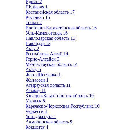
Ядрин
2
Шумерля
1
Костанайская область
17
Костанай
15
Тобыл
2
Восточно-Казахстанская область
16
Усть-Каменогорск
16
Павлодарская область
15
Павлодар
13
Аксу
2
Республика Алтай
14
Горно-Алтайск
5
Мангистауская область
14
Актау
6
Форт-Шевченко
1
Жанаозен
1
Атырауская область
11
Атырау
11
Западно-Казахстанская область
10
Уральск
8
Карачаево-Черкесская Республика
10
Черкесск
4
Усть-Джегута
1
Акмолинская область
9
Кокшетау
4