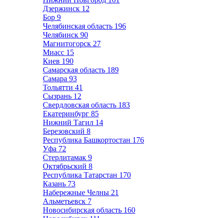
Дзержинск
12
Бор
9
Челябинская область
196
Челябинск
90
Магнитогорск
27
Миасс
15
Киев
190
Самарская область
189
Самара
93
Тольятти
41
Сызрань
12
Свердловская область
183
Екатеринбург
85
Нижний Тагил
14
Березовский
8
Республика Башкортостан
176
Уфа
72
Стерлитамак
9
Октябрьский
8
Республика Татарстан
170
Казань
73
Набережные Челны
21
Альметьевск
7
Новосибирская область
160