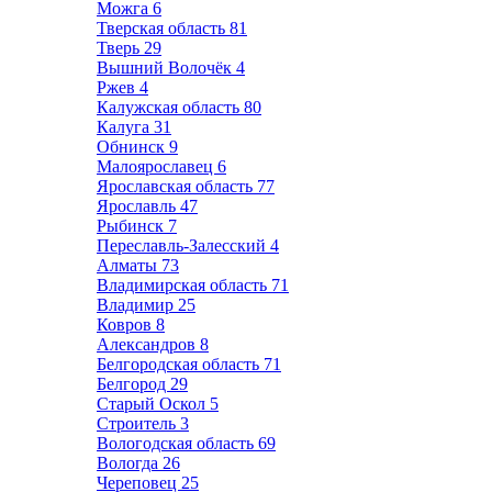
Можга
6
Тверская область
81
Тверь
29
Вышний Волочёк
4
Ржев
4
Калужская область
80
Калуга
31
Обнинск
9
Малоярославец
6
Ярославская область
77
Ярославль
47
Рыбинск
7
Переславль-Залесский
4
Алматы
73
Владимирская область
71
Владимир
25
Ковров
8
Александров
8
Белгородская область
71
Белгород
29
Старый Оскол
5
Строитель
3
Вологодская область
69
Вологда
26
Череповец
25