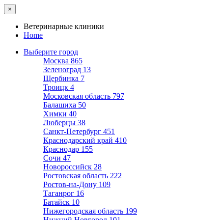
×
Ветеринарные клиники
Home
Выберите город
Москва
865
Зеленоград
13
Щербинка
7
Троицк
4
Московская область
797
Балашиха
50
Химки
40
Люберцы
38
Санкт-Петербург
451
Краснодарский край
410
Краснодар
155
Сочи
47
Новороссийск
28
Ростовская область
222
Ростов-на-Дону
109
Таганрог
16
Батайск
10
Нижегородская область
199
Нижний Новгород
101