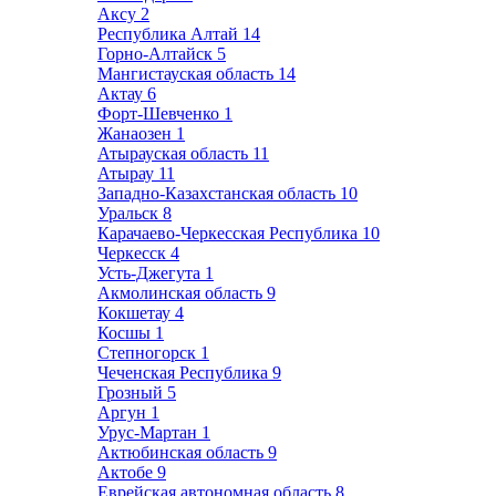
Аксу
2
Республика Алтай
14
Горно-Алтайск
5
Мангистауская область
14
Актау
6
Форт-Шевченко
1
Жанаозен
1
Атырауская область
11
Атырау
11
Западно-Казахстанская область
10
Уральск
8
Карачаево-Черкесская Республика
10
Черкесск
4
Усть-Джегута
1
Акмолинская область
9
Кокшетау
4
Косшы
1
Степногорск
1
Чеченская Республика
9
Грозный
5
Аргун
1
Урус-Мартан
1
Актюбинская область
9
Актобе
9
Еврейская автономная область
8