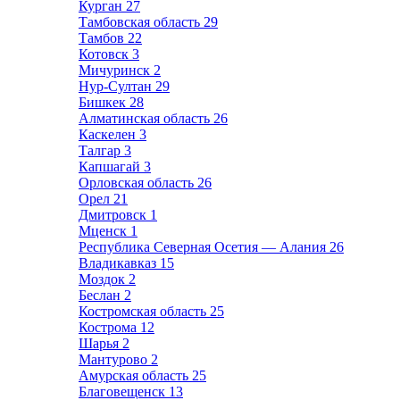
Курган
27
Тамбовская область
29
Тамбов
22
Котовск
3
Мичуринск
2
Нур-Султан
29
Бишкек
28
Алматинская область
26
Каскелен
3
Талгар
3
Капшагай
3
Орловская область
26
Орел
21
Дмитровск
1
Мценск
1
Республика Северная Осетия — Алания
26
Владикавказ
15
Моздок
2
Беслан
2
Костромская область
25
Кострома
12
Шарья
2
Мантурово
2
Амурская область
25
Благовещенск
13