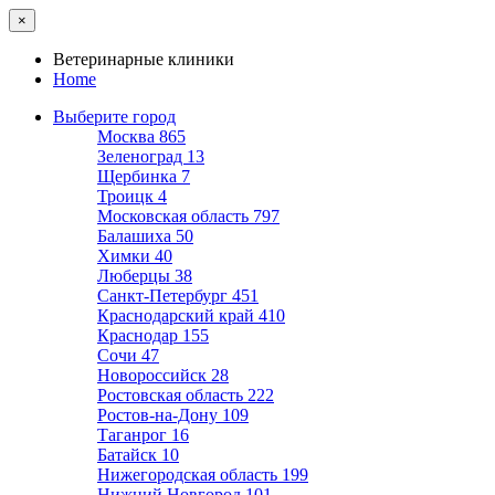
×
Ветеринарные клиники
Home
Выберите город
Москва
865
Зеленоград
13
Щербинка
7
Троицк
4
Московская область
797
Балашиха
50
Химки
40
Люберцы
38
Санкт-Петербург
451
Краснодарский край
410
Краснодар
155
Сочи
47
Новороссийск
28
Ростовская область
222
Ростов-на-Дону
109
Таганрог
16
Батайск
10
Нижегородская область
199
Нижний Новгород
101