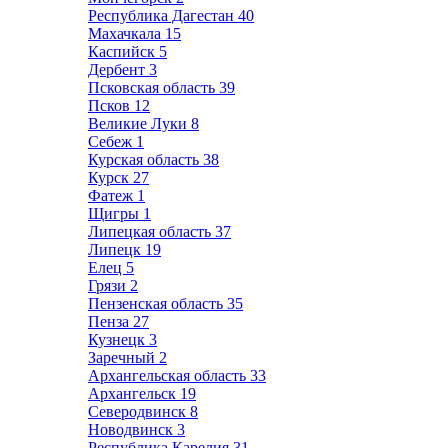
Республика Дагестан
40
Махачкала
15
Каспийск
5
Дербент
3
Псковская область
39
Псков
12
Великие Луки
8
Себеж
1
Курская область
38
Курск
27
Фатеж
1
Щигры
1
Липецкая область
37
Липецк
19
Елец
5
Грязи
2
Пензенская область
35
Пенза
27
Кузнецк
3
Заречный
2
Архангельская область
33
Архангельск
19
Северодвинск
8
Новодвинск
3
Республика Карелия
31