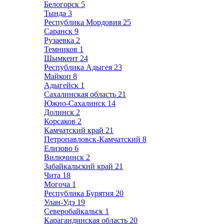
Белогорск
5
Тында
3
Республика Мордовия
25
Саранск
9
Рузаевка
2
Темников
1
Шымкент
24
Республика Адыгея
23
Майкоп
8
Адыгейск
1
Сахалинская область
21
Южно-Сахалинск
14
Долинск
2
Корсаков
2
Камчатский край
21
Петропавловск-Камчатский
8
Елизово
6
Вилючинск
2
Забайкальский край
21
Чита
18
Могоча
1
Республика Бурятия
20
Улан-Удэ
19
Северобайкальск
1
Карагандинская область
20