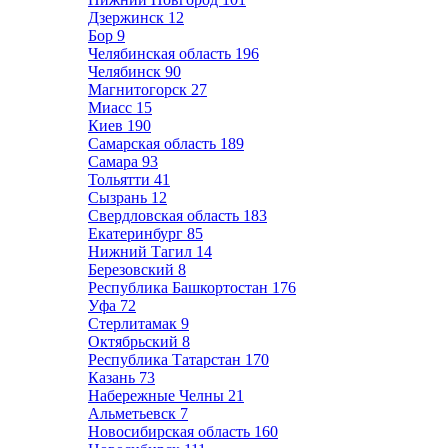
Дзержинск
12
Бор
9
Челябинская область
196
Челябинск
90
Магнитогорск
27
Миасс
15
Киев
190
Самарская область
189
Самара
93
Тольятти
41
Сызрань
12
Свердловская область
183
Екатеринбург
85
Нижний Тагил
14
Березовский
8
Республика Башкортостан
176
Уфа
72
Стерлитамак
9
Октябрьский
8
Республика Татарстан
170
Казань
73
Набережные Челны
21
Альметьевск
7
Новосибирская область
160