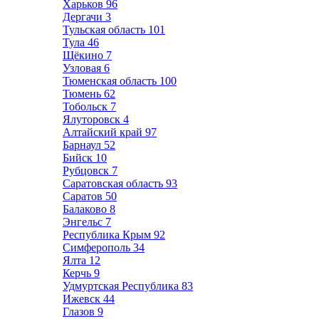
Харьков
96
Дергачи
3
Тульская область
101
Тула
46
Щёкино
7
Узловая
6
Тюменская область
100
Тюмень
62
Тобольск
7
Ялуторовск
4
Алтайский край
97
Барнаул
52
Бийск
10
Рубцовск
7
Саратовская область
93
Саратов
50
Балаково
8
Энгельс
7
Республика Крым
92
Симферополь
34
Ялта
12
Керчь
9
Удмуртская Республика
83
Ижевск
44
Глазов
9