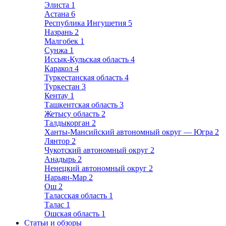
Элиста
1
Астана
6
Республика Ингушетия
5
Назрань
2
Малгобек
1
Сунжа
1
Иссык-Кульская область
4
Каракол
4
Туркестанская область
4
Туркестан
3
Кентау
1
Ташкентская область
3
Жетысу область
2
Талдыкорган
2
Ханты-Мансийский автономный округ — Югра
2
Лянтор
2
Чукотский автономный округ
2
Анадырь
2
Ненецкий автономный округ
2
Нарьян-Мар
2
Ош
2
Таласская область
1
Талас
1
Ошская область
1
Статьи и обзоры