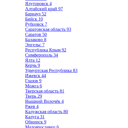
Ялуторовск
4
Алтайский край
97
Барнаул
52
Бийск
10
Рубцовск
7
Саратовская область
93
Саратов
50
Балаково
8
Энгельс
7
Республика Крым
92
Симферополь
34
Ялта
12
Керчь
9
Удмуртская Республика
83
Ижевск
44
Глазов
9
Можга
6
Тверская область
81
Тверь
29
Вышний Волочёк
4
Ржев
4
Калужская область
80
Калуга
31
Обнинск
9
Малоярославец
6