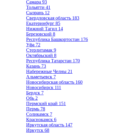
Самара
93
Тольятти
41
Сызрань
12
Свердловская область
183
Екатеринбург
85
Нижний Тагил
14
Березовский
8
Республика Башкортостан
176
Уфа
72
Стерлитамак
9
Октябрьский
8
Республика Татарстан
170
Казань
73
Набережные Челны
21
Альметьевск
7
Новосибирская область
160
Новосибирск
111
Бердск
7
Обь
2
Пермский край
151
Пермь
78
Соликамск
7
Краснокамск
6
Иркутская область
147
Иркутск
68