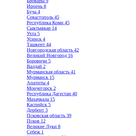
Бровары
9
Ирпень
8
Буча
4
Севастополь
45
Республика Коми
45
Сыктывкар
14
Ухта
5
Усинск
4
Ташкент
44
Новгородская область
42
Великий Новгород
16
Боровичи
5
Валдай
2
Мурманская область
41
Мурманск
15
Апатиты
4
Мончегорск
2
Республика Дагестан
40
Махачкала
15
Каспийск
5
Дербент
3
Псковская область
39
Псков
12
Великие Луки
8
Себеж
1