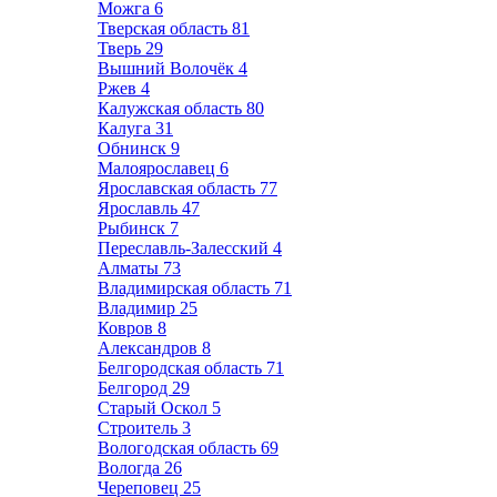
Можга
6
Тверская область
81
Тверь
29
Вышний Волочёк
4
Ржев
4
Калужская область
80
Калуга
31
Обнинск
9
Малоярославец
6
Ярославская область
77
Ярославль
47
Рыбинск
7
Переславль-Залесский
4
Алматы
73
Владимирская область
71
Владимир
25
Ковров
8
Александров
8
Белгородская область
71
Белгород
29
Старый Оскол
5
Строитель
3
Вологодская область
69
Вологда
26
Череповец
25