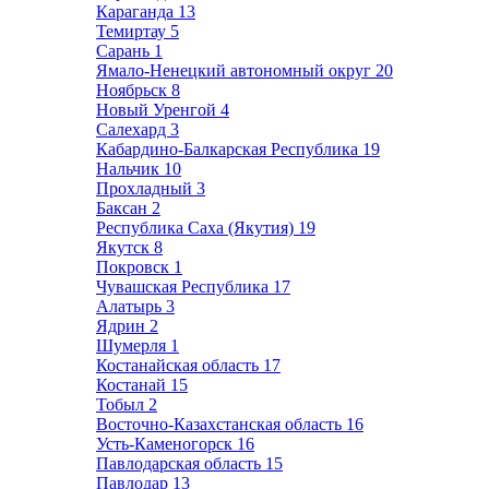
Караганда
13
Темиртау
5
Сарань
1
Ямало-Ненецкий автономный округ
20
Ноябрьск
8
Новый Уренгой
4
Салехард
3
Кабардино-Балкарская Республика
19
Нальчик
10
Прохладный
3
Баксан
2
Республика Саха (Якутия)
19
Якутск
8
Покровск
1
Чувашская Республика
17
Алатырь
3
Ядрин
2
Шумерля
1
Костанайская область
17
Костанай
15
Тобыл
2
Восточно-Казахстанская область
16
Усть-Каменогорск
16
Павлодарская область
15
Павлодар
13