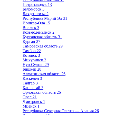
Петрозаводск
13
Беломорск
3
Лахденпохья
2
Республика Марий Эл
31
Йошкар-Ола
15
Волжск
3
Козьмодемьянск
2
Курганская область
31
Курган
27
Тамбовская область
29
Тамбов
22
Котовск
3
Мичуринск
2
Нур-Султан
29
Бишкек
28
Алматинская область
26
Каскелен
3
Талгар
3
Капшагай
3
Орловская область
26
Орел
21
Дмитровск
1
Мценск
1
Республика Северная Осетия — Алания
26