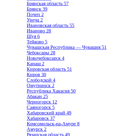
Брянская область
57
Брянск
39
Почеп
2
Унеча
2
Ивановская область
55
Иваново
28
Шуя
6
Тейково
5
Чувашская Республика — Чувашия
51
Чебоксары
28
Новочебоксарск
4
Канаш
2
Кировская область
51
Киров
30
Слободской
4
Омутнинск
2
Республика Хакасия
50
Абакан
25
Черногорск
12
Саяногорск
5
Хабаровский край
49
Хабаровск
37
Комсомольск-на-Амуре
8
Амурск
2
Рязанская область
49