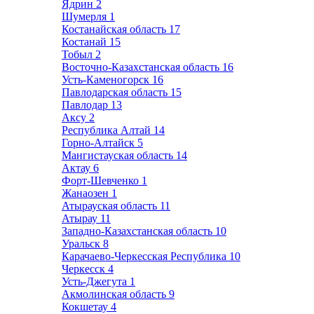
Ядрин
2
Шумерля
1
Костанайская область
17
Костанай
15
Тобыл
2
Восточно-Казахстанская область
16
Усть-Каменогорск
16
Павлодарская область
15
Павлодар
13
Аксу
2
Республика Алтай
14
Горно-Алтайск
5
Мангистауская область
14
Актау
6
Форт-Шевченко
1
Жанаозен
1
Атырауская область
11
Атырау
11
Западно-Казахстанская область
10
Уральск
8
Карачаево-Черкесская Республика
10
Черкесск
4
Усть-Джегута
1
Акмолинская область
9
Кокшетау
4