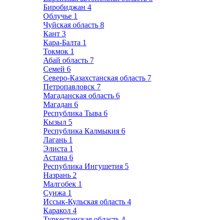
Биробиджан
4
Облучье
1
Чуйская область
8
Кант
3
Кара-Балта
1
Токмок
1
Абай область
7
Семей
6
Северо-Казахстанская область
7
Петропавловск
7
Магаданская область
6
Магадан
6
Республика Тыва
6
Кызыл
5
Республика Калмыкия
6
Лагань
1
Элиста
1
Астана
6
Республика Ингушетия
5
Назрань
2
Малгобек
1
Сунжа
1
Иссык-Кульская область
4
Каракол
4
Туркестанская область
4