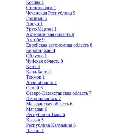
Косшы
1
Степногорск
1
Чеченская Республика
9
Грозный
5
Аргун
1
Урус-Мартан
1
Актюбинская область
9
Актобе
9
Еврейская автономная область
8
Биробиджан
4
Облучье
1
Чуйская область
8
Кант
3
Кара-Балта
1
Токмок
1
Абай область
7
Семей
6
Северо-Казахстанская область
7
Петропавловск
7
Магаданская область
6
Магадан
6
Республика Тыва
6
Кызыл
5
Республика Калмыкия
6
Лагань
1