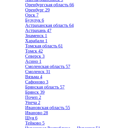
Оренбургская область
66
Оренбург
29
Орск
7
Бузулук
6
Астраханская область
64
Астрахань
47
Знаменск
1
Харабали
1
Томская область
61
Томск
42
Северск
3
Асино
1
Смоленская область
57
Смоленск
31
Вязьма
4
Сафоново
3
Брянская область
57
Брянск
39
Почеп
2
Унеча
2
Ивановская область
55
Иваново
28
Шуя
6
Тейково
5