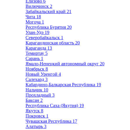
Елизово
6
Вилючинск
2
Забайкальский край
21
Чита
18
Могоча
1
Республика Бурятия
20
Улан-Удэ
19
Северобайкальск
1
Карагандинская область
20
Караганда
13
Темиртау
5
Сарань
1
Ямало-Ненецкий автономный округ
20
Ноябрьск
8
Новый Уренгой
4
Салехард
3
Кабардино-Балкарская Республика
19
Нальчик
10
Прохладный
3
Баксан
2
Республика Саха (Якутия)
19
Якутск
8
Покровск
1
Чувашская Республика
17
Алатырь
3