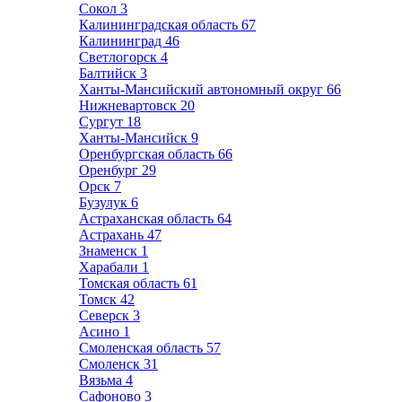
Сокол
3
Калининградская область
67
Калининград
46
Светлогорск
4
Балтийск
3
Ханты-Мансийский автономный округ
66
Нижневартовск
20
Сургут
18
Ханты-Мансийск
9
Оренбургская область
66
Оренбург
29
Орск
7
Бузулук
6
Астраханская область
64
Астрахань
47
Знаменск
1
Харабали
1
Томская область
61
Томск
42
Северск
3
Асино
1
Смоленская область
57
Смоленск
31
Вязьма
4
Сафоново
3