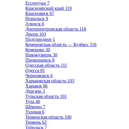
Ессентуки
7
Красноярский край
119
Красноярск
67
Норильск
9
Ачинск
6
Днепропетровская область
118
Днепр
103
Подгородное
1
Кемеровская область — Кузбасс
116
Кемерово
30
Новокузнецк
30
Прокопьевск
8
Одесская область
111
Одесса
81
Черноморск
6
Харьковская область
103
Харьков
96
Дергачи
3
Тульская область
101
Тула
46
Щёкино
7
Узловая
6
Тюменская область
100
Тюмень
62
Тобольск
7