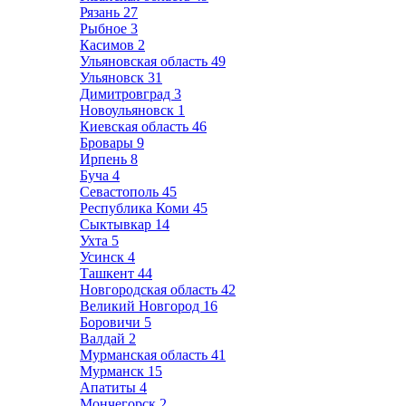
Рязань
27
Рыбное
3
Касимов
2
Ульяновская область
49
Ульяновск
31
Димитровград
3
Новоульяновск
1
Киевская область
46
Бровары
9
Ирпень
8
Буча
4
Севастополь
45
Республика Коми
45
Сыктывкар
14
Ухта
5
Усинск
4
Ташкент
44
Новгородская область
42
Великий Новгород
16
Боровичи
5
Валдай
2
Мурманская область
41
Мурманск
15
Апатиты
4
Мончегорск
2