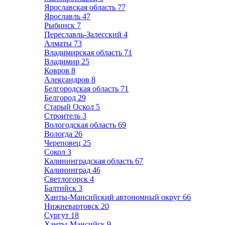
Ярославская область
77
Ярославль
47
Рыбинск
7
Переславль-Залесский
4
Алматы
73
Владимирская область
71
Владимир
25
Ковров
8
Александров
8
Белгородская область
71
Белгород
29
Старый Оскол
5
Строитель
3
Вологодская область
69
Вологда
26
Череповец
25
Сокол
3
Калининградская область
67
Калининград
46
Светлогорск
4
Балтийск
3
Ханты-Мансийский автономный округ
66
Нижневартовск
20
Сургут
18
Ханты-Мансийск
9