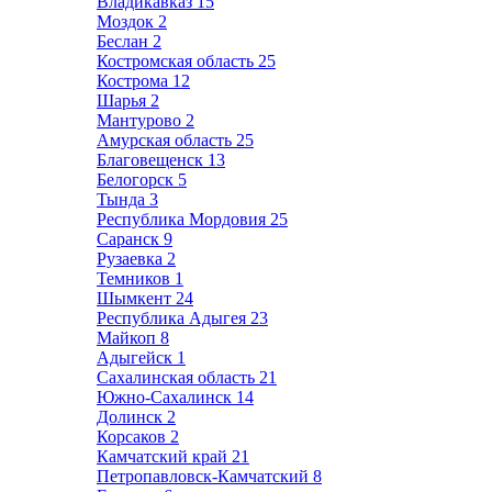
Владикавказ
15
Моздок
2
Беслан
2
Костромская область
25
Кострома
12
Шарья
2
Мантурово
2
Амурская область
25
Благовещенск
13
Белогорск
5
Тында
3
Республика Мордовия
25
Саранск
9
Рузаевка
2
Темников
1
Шымкент
24
Республика Адыгея
23
Майкоп
8
Адыгейск
1
Сахалинская область
21
Южно-Сахалинск
14
Долинск
2
Корсаков
2
Камчатский край
21
Петропавловск-Камчатский
8