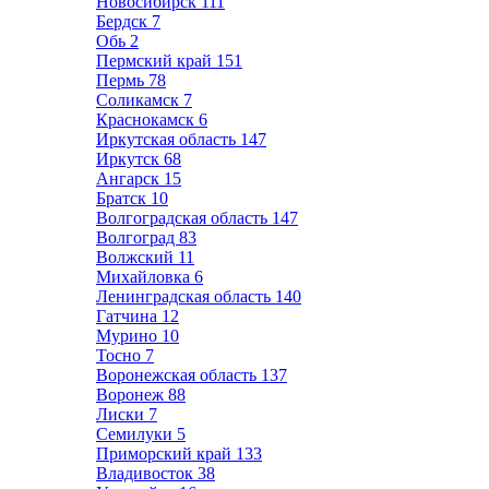
Новосибирск
111
Бердск
7
Обь
2
Пермский край
151
Пермь
78
Соликамск
7
Краснокамск
6
Иркутская область
147
Иркутск
68
Ангарск
15
Братск
10
Волгоградская область
147
Волгоград
83
Волжский
11
Михайловка
6
Ленинградская область
140
Гатчина
12
Мурино
10
Тосно
7
Воронежская область
137
Воронеж
88
Лиски
7
Семилуки
5
Приморский край
133
Владивосток
38