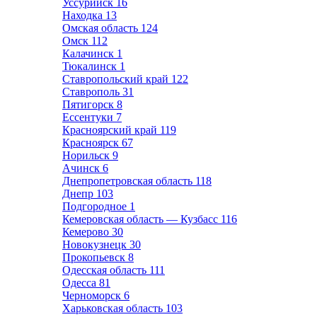
Уссурийск
16
Находка
13
Омская область
124
Омск
112
Калачинск
1
Тюкалинск
1
Ставропольский край
122
Ставрополь
31
Пятигорск
8
Ессентуки
7
Красноярский край
119
Красноярск
67
Норильск
9
Ачинск
6
Днепропетровская область
118
Днепр
103
Подгородное
1
Кемеровская область — Кузбасс
116
Кемерово
30
Новокузнецк
30
Прокопьевск
8
Одесская область
111
Одесса
81
Черноморск
6
Харьковская область
103