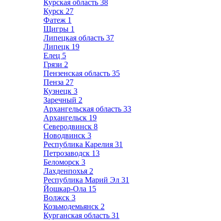
Курская область
38
Курск
27
Фатеж
1
Щигры
1
Липецкая область
37
Липецк
19
Елец
5
Грязи
2
Пензенская область
35
Пенза
27
Кузнецк
3
Заречный
2
Архангельская область
33
Архангельск
19
Северодвинск
8
Новодвинск
3
Республика Карелия
31
Петрозаводск
13
Беломорск
3
Лахденпохья
2
Республика Марий Эл
31
Йошкар-Ола
15
Волжск
3
Козьмодемьянск
2
Курганская область
31