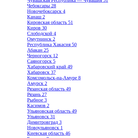
Чувашская Республика — Чувашия
51
Чебоксары
28
Новочебоксарск
4
Канаш
2
Кировская область
51
Киров
30
Слободской
4
Омутнинск
2
Республика Хакасия
50
Абакан
25
Черногорск
12
Саяногорск
5
Хабаровский край
49
Хабаровск
37
Комсомольск-на-Амуре
8
Амурск
2
Рязанская область
49
Рязань
27
Рыбное
3
Касимов
2
Ульяновская область
49
Ульяновск
31
Димитровград
3
Новоульяновск
1
Киевская область
46