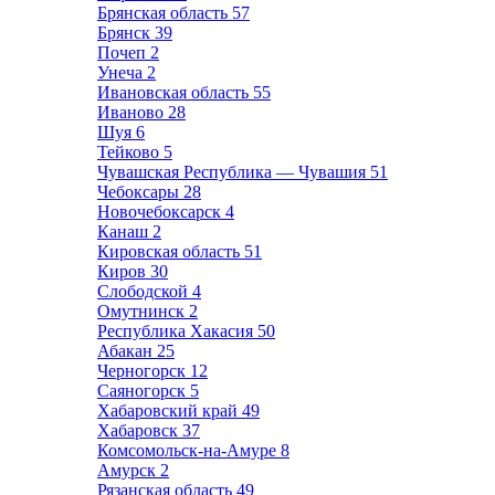
Брянская область
57
Брянск
39
Почеп
2
Унеча
2
Ивановская область
55
Иваново
28
Шуя
6
Тейково
5
Чувашская Республика — Чувашия
51
Чебоксары
28
Новочебоксарск
4
Канаш
2
Кировская область
51
Киров
30
Слободской
4
Омутнинск
2
Республика Хакасия
50
Абакан
25
Черногорск
12
Саяногорск
5
Хабаровский край
49
Хабаровск
37
Комсомольск-на-Амуре
8
Амурск
2
Рязанская область
49