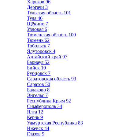
Харьков
96
Дергачи
3
Тульская область
101
Тула
46
Щёкино
7
Узловая
6
Тюменская область
100
Тюмень
62
Тобольск
7
Ялуторовск
4
Алтайский край
97
Барнаул
52
Бийск
10
Рубцовск
7
Саратовская область
93
Саратов
50
Балаково
8
Энгельс
7
Республика Крым
92
Симферополь
34
Ялта
12
Керчь
9
Удмуртская Республика
83
Ижевск
44
Глазов
9