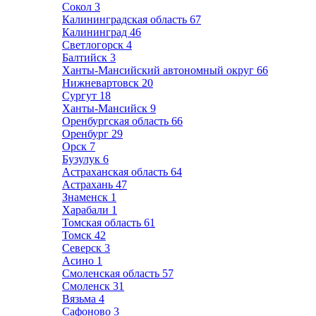
Сокол
3
Калининградская область
67
Калининград
46
Светлогорск
4
Балтийск
3
Ханты-Мансийский автономный округ
66
Нижневартовск
20
Сургут
18
Ханты-Мансийск
9
Оренбургская область
66
Оренбург
29
Орск
7
Бузулук
6
Астраханская область
64
Астрахань
47
Знаменск
1
Харабали
1
Томская область
61
Томск
42
Северск
3
Асино
1
Смоленская область
57
Смоленск
31
Вязьма
4
Сафоново
3