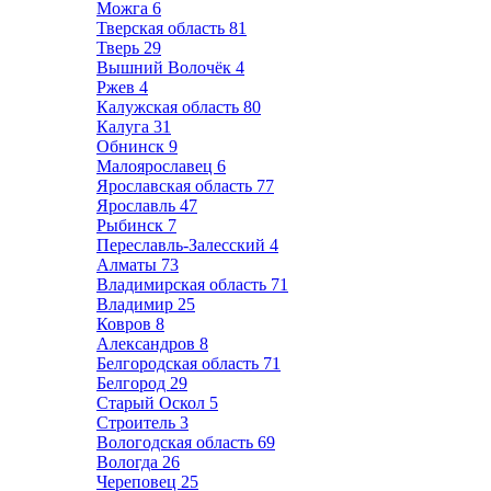
Можга
6
Тверская область
81
Тверь
29
Вышний Волочёк
4
Ржев
4
Калужская область
80
Калуга
31
Обнинск
9
Малоярославец
6
Ярославская область
77
Ярославль
47
Рыбинск
7
Переславль-Залесский
4
Алматы
73
Владимирская область
71
Владимир
25
Ковров
8
Александров
8
Белгородская область
71
Белгород
29
Старый Оскол
5
Строитель
3
Вологодская область
69
Вологда
26
Череповец
25