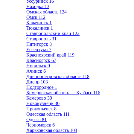
Уссурийск
16
Находка
13
Омская область
124
Омск
112
Калачинск
1
Тюкалинск
1
Ставропольский край
122
Ставрополь
31
Пятигорск
8
Ессентуки
7
Красноярский край
119
Красноярск
67
Норильск
9
Ачинск
6
Днепропетровская область
118
Днепр
103
Подгородное
1
Кемеровская область — Кузбасс
116
Кемерово
30
Новокузнецк
30
Прокопьевск
8
Одесская область
111
Одесса
81
Черноморск
6
Харьковская область
103