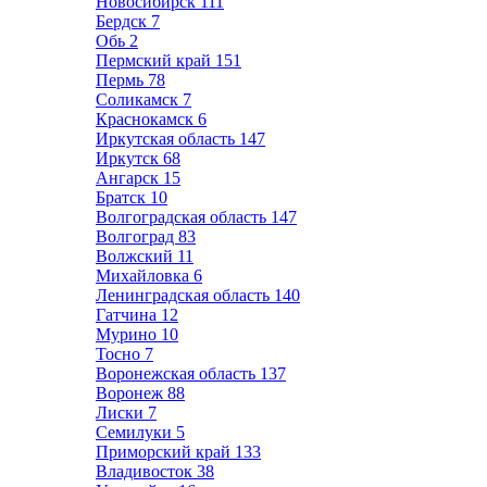
Новосибирск
111
Бердск
7
Обь
2
Пермский край
151
Пермь
78
Соликамск
7
Краснокамск
6
Иркутская область
147
Иркутск
68
Ангарск
15
Братск
10
Волгоградская область
147
Волгоград
83
Волжский
11
Михайловка
6
Ленинградская область
140
Гатчина
12
Мурино
10
Тосно
7
Воронежская область
137
Воронеж
88
Лиски
7
Семилуки
5
Приморский край
133
Владивосток
38