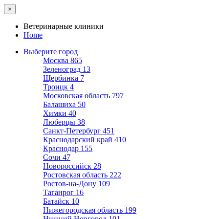
×
Ветеринарные клиники
Home
Выберите город
Москва
865
Зеленоград
13
Щербинка
7
Троицк
4
Московская область
797
Балашиха
50
Химки
40
Люберцы
38
Санкт-Петербург
451
Краснодарский край
410
Краснодар
155
Сочи
47
Новороссийск
28
Ростовская область
222
Ростов-на-Дону
109
Таганрог
16
Батайск
10
Нижегородская область
199
Нижний Новгород
101