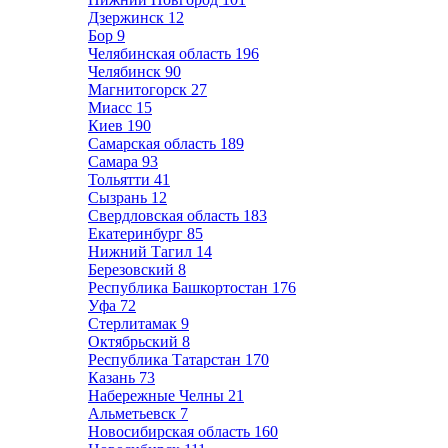
Дзержинск
12
Бор
9
Челябинская область
196
Челябинск
90
Магнитогорск
27
Миасс
15
Киев
190
Самарская область
189
Самара
93
Тольятти
41
Сызрань
12
Свердловская область
183
Екатеринбург
85
Нижний Тагил
14
Березовский
8
Республика Башкортостан
176
Уфа
72
Стерлитамак
9
Октябрьский
8
Республика Татарстан
170
Казань
73
Набережные Челны
21
Альметьевск
7
Новосибирская область
160