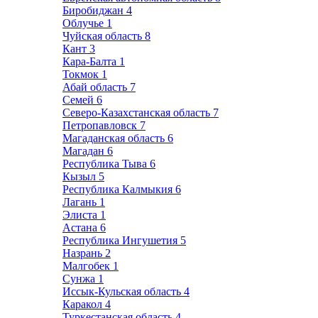
Биробиджан
4
Облучье
1
Чуйская область
8
Кант
3
Кара-Балта
1
Токмок
1
Абай область
7
Семей
6
Северо-Казахстанская область
7
Петропавловск
7
Магаданская область
6
Магадан
6
Республика Тыва
6
Кызыл
5
Республика Калмыкия
6
Лагань
1
Элиста
1
Астана
6
Республика Ингушетия
5
Назрань
2
Малгобек
1
Сунжа
1
Иссык-Кульская область
4
Каракол
4
Туркестанская область
4