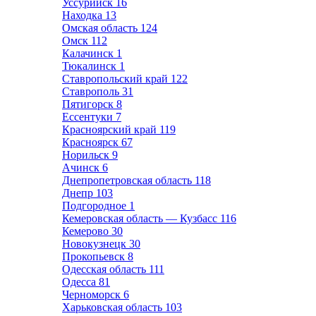
Уссурийск
16
Находка
13
Омская область
124
Омск
112
Калачинск
1
Тюкалинск
1
Ставропольский край
122
Ставрополь
31
Пятигорск
8
Ессентуки
7
Красноярский край
119
Красноярск
67
Норильск
9
Ачинск
6
Днепропетровская область
118
Днепр
103
Подгородное
1
Кемеровская область — Кузбасс
116
Кемерово
30
Новокузнецк
30
Прокопьевск
8
Одесская область
111
Одесса
81
Черноморск
6
Харьковская область
103