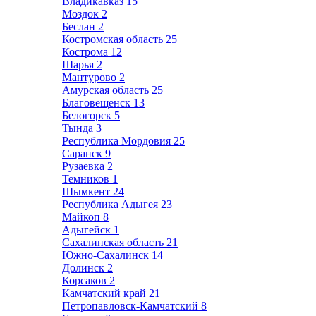
Владикавказ
15
Моздок
2
Беслан
2
Костромская область
25
Кострома
12
Шарья
2
Мантурово
2
Амурская область
25
Благовещенск
13
Белогорск
5
Тында
3
Республика Мордовия
25
Саранск
9
Рузаевка
2
Темников
1
Шымкент
24
Республика Адыгея
23
Майкоп
8
Адыгейск
1
Сахалинская область
21
Южно-Сахалинск
14
Долинск
2
Корсаков
2
Камчатский край
21
Петропавловск-Камчатский
8