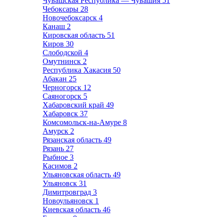
Чувашская Республика — Чувашия
51
Чебоксары
28
Новочебоксарск
4
Канаш
2
Кировская область
51
Киров
30
Слободской
4
Омутнинск
2
Республика Хакасия
50
Абакан
25
Черногорск
12
Саяногорск
5
Хабаровский край
49
Хабаровск
37
Комсомольск-на-Амуре
8
Амурск
2
Рязанская область
49
Рязань
27
Рыбное
3
Касимов
2
Ульяновская область
49
Ульяновск
31
Димитровград
3
Новоульяновск
1
Киевская область
46