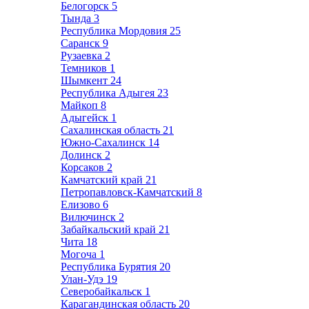
Белогорск
5
Тында
3
Республика Мордовия
25
Саранск
9
Рузаевка
2
Темников
1
Шымкент
24
Республика Адыгея
23
Майкоп
8
Адыгейск
1
Сахалинская область
21
Южно-Сахалинск
14
Долинск
2
Корсаков
2
Камчатский край
21
Петропавловск-Камчатский
8
Елизово
6
Вилючинск
2
Забайкальский край
21
Чита
18
Могоча
1
Республика Бурятия
20
Улан-Удэ
19
Северобайкальск
1
Карагандинская область
20