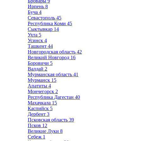
Бровары
9
Ирпень
8
Буча
4
Севастополь
45
Республика Коми
45
Сыктывкар
14
Ухта
5
Усинск
4
Ташкент
44
Новгородская область
42
Великий Новгород
16
Боровичи
5
Валдай
2
Мурманская область
41
Мурманск
15
Апатиты
4
Мончегорск
2
Республика Дагестан
40
Махачкала
15
Каспийск
5
Дербент
3
Псковская область
39
Псков
12
Великие Луки
8
Себеж
1