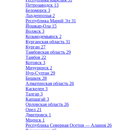
Петрозаводск
13
Беломорск
3
Лахденпохья
2
Республика Марий Эл
31
Йошкар-Ола
15
Волжск
3
Козьмодемьянск
2
Курганская область
31
Курган
27
Тамбовская область
29
Тамбов
22
Котовск
3
Мичуринск
2
Нур-Султан
29
Бишкек
28
Алматинская область
26
Каскелен
3
Талгар
3
Капшагай
3
Орловская область
26
Орел
21
Дмитровск
1
Мценск
1
Республика Северная Осетия — Алания
26