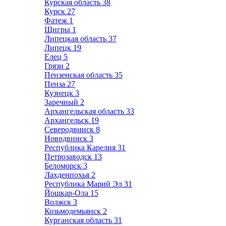
Курская область
38
Курск
27
Фатеж
1
Щигры
1
Липецкая область
37
Липецк
19
Елец
5
Грязи
2
Пензенская область
35
Пенза
27
Кузнецк
3
Заречный
2
Архангельская область
33
Архангельск
19
Северодвинск
8
Новодвинск
3
Республика Карелия
31
Петрозаводск
13
Беломорск
3
Лахденпохья
2
Республика Марий Эл
31
Йошкар-Ола
15
Волжск
3
Козьмодемьянск
2
Курганская область
31