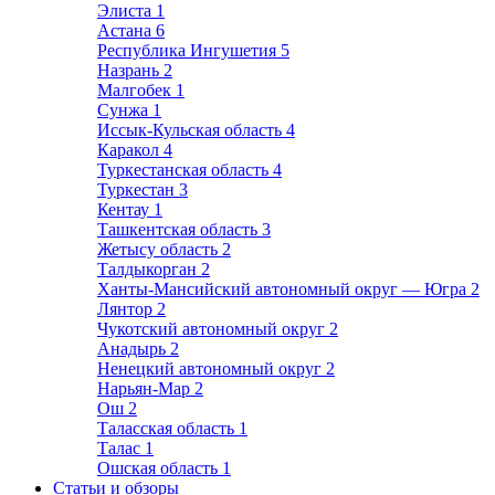
Элиста
1
Астана
6
Республика Ингушетия
5
Назрань
2
Малгобек
1
Сунжа
1
Иссык-Кульская область
4
Каракол
4
Туркестанская область
4
Туркестан
3
Кентау
1
Ташкентская область
3
Жетысу область
2
Талдыкорган
2
Ханты-Мансийский автономный округ — Югра
2
Лянтор
2
Чукотский автономный округ
2
Анадырь
2
Ненецкий автономный округ
2
Нарьян-Мар
2
Ош
2
Таласская область
1
Талас
1
Ошская область
1
Статьи и обзоры