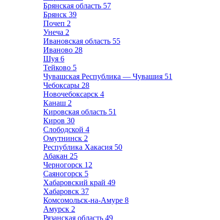
Брянская область
57
Брянск
39
Почеп
2
Унеча
2
Ивановская область
55
Иваново
28
Шуя
6
Тейково
5
Чувашская Республика — Чувашия
51
Чебоксары
28
Новочебоксарск
4
Канаш
2
Кировская область
51
Киров
30
Слободской
4
Омутнинск
2
Республика Хакасия
50
Абакан
25
Черногорск
12
Саяногорск
5
Хабаровский край
49
Хабаровск
37
Комсомольск-на-Амуре
8
Амурск
2
Рязанская область
49