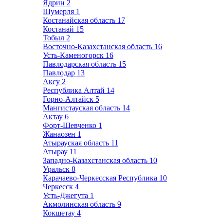
Ядрин
2
Шумерля
1
Костанайская область
17
Костанай
15
Тобыл
2
Восточно-Казахстанская область
16
Усть-Каменогорск
16
Павлодарская область
15
Павлодар
13
Аксу
2
Республика Алтай
14
Горно-Алтайск
5
Мангистауская область
14
Актау
6
Форт-Шевченко
1
Жанаозен
1
Атырауская область
11
Атырау
11
Западно-Казахстанская область
10
Уральск
8
Карачаево-Черкесская Республика
10
Черкесск
4
Усть-Джегута
1
Акмолинская область
9
Кокшетау
4