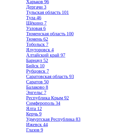
Харьков
96
Дергачи
3
Тульская область
101
Тула
46
Щёкино
7
Узловая
6
Тюменская область
100
Тюмень
62
Тобольск
7
Ялуторовск
4
Алтайский край
97
Барнаул
52
Бийск
10
Рубцовск
7
Саратовская область
93
Саратов
50
Балаково
8
Энгельс
7
Республика Крым
92
Симферополь
34
Ялта
12
Керчь
9
Удмуртская Республика
83
Ижевск
44
Глазов
9