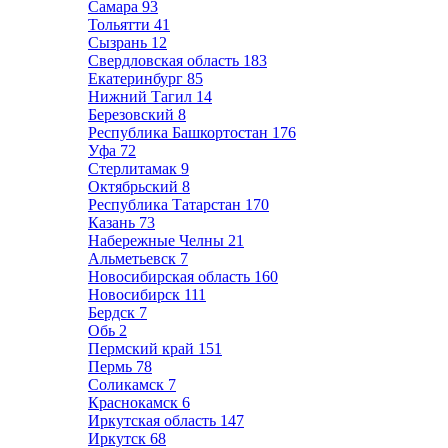
Самара
93
Тольятти
41
Сызрань
12
Свердловская область
183
Екатеринбург
85
Нижний Тагил
14
Березовский
8
Республика Башкортостан
176
Уфа
72
Стерлитамак
9
Октябрьский
8
Республика Татарстан
170
Казань
73
Набережные Челны
21
Альметьевск
7
Новосибирская область
160
Новосибирск
111
Бердск
7
Обь
2
Пермский край
151
Пермь
78
Соликамск
7
Краснокамск
6
Иркутская область
147
Иркутск
68