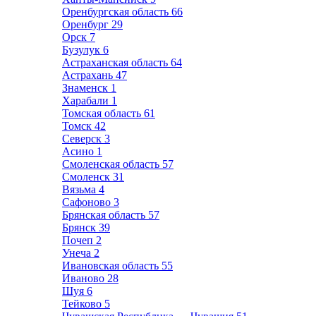
Оренбургская область
66
Оренбург
29
Орск
7
Бузулук
6
Астраханская область
64
Астрахань
47
Знаменск
1
Харабали
1
Томская область
61
Томск
42
Северск
3
Асино
1
Смоленская область
57
Смоленск
31
Вязьма
4
Сафоново
3
Брянская область
57
Брянск
39
Почеп
2
Унеча
2
Ивановская область
55
Иваново
28
Шуя
6
Тейково
5