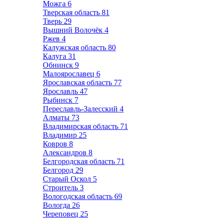
Можга
6
Тверская область
81
Тверь
29
Вышний Волочёк
4
Ржев
4
Калужская область
80
Калуга
31
Обнинск
9
Малоярославец
6
Ярославская область
77
Ярославль
47
Рыбинск
7
Переславль-Залесский
4
Алматы
73
Владимирская область
71
Владимир
25
Ковров
8
Александров
8
Белгородская область
71
Белгород
29
Старый Оскол
5
Строитель
3
Вологодская область
69
Вологда
26
Череповец
25