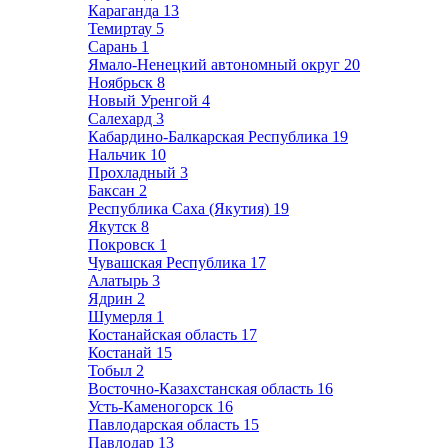
Караганда
13
Темиртау
5
Сарань
1
Ямало-Ненецкий автономный округ
20
Ноябрьск
8
Новый Уренгой
4
Салехард
3
Кабардино-Балкарская Республика
19
Нальчик
10
Прохладный
3
Баксан
2
Республика Саха (Якутия)
19
Якутск
8
Покровск
1
Чувашская Республика
17
Алатырь
3
Ядрин
2
Шумерля
1
Костанайская область
17
Костанай
15
Тобыл
2
Восточно-Казахстанская область
16
Усть-Каменогорск
16
Павлодарская область
15
Павлодар
13