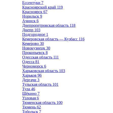
Ессентуки
7
Красноярский край
119
Красноярск
67
Норильск
9
Ачинск
6
Днепропетровская область
118
Днепр
103
Подгородное
1
Кемеровская область — Кузбасс
116
Кемерово
30
Новокузнецк
30
Прокопьевск
8
Одесская область
111
Одесса
81
Черноморск
6
Харьковская область
103
Харьков
96
Дергачи
3
Тульская область
101
Тула
46
Щёкино
7
Узловая
6
Тюменская область
100
Тюмень
62
Тобольск
7