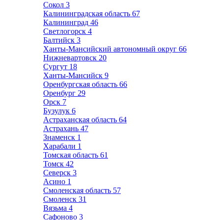
Сокол
3
Калининградская область
67
Калининград
46
Светлогорск
4
Балтийск
3
Ханты-Мансийский автономный округ
66
Нижневартовск
20
Сургут
18
Ханты-Мансийск
9
Оренбургская область
66
Оренбург
29
Орск
7
Бузулук
6
Астраханская область
64
Астрахань
47
Знаменск
1
Харабали
1
Томская область
61
Томск
42
Северск
3
Асино
1
Смоленская область
57
Смоленск
31
Вязьма
4
Сафоново
3