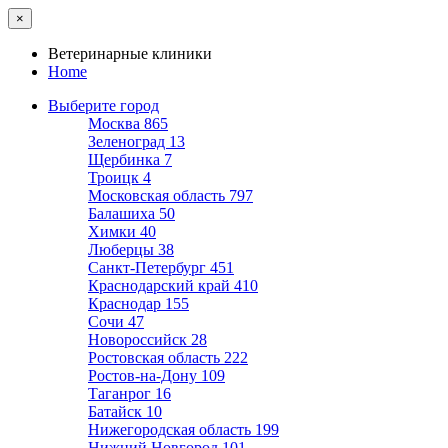
×
Ветеринарные клиники
Home
Выберите город
Москва
865
Зеленоград
13
Щербинка
7
Троицк
4
Московская область
797
Балашиха
50
Химки
40
Люберцы
38
Санкт-Петербург
451
Краснодарский край
410
Краснодар
155
Сочи
47
Новороссийск
28
Ростовская область
222
Ростов-на-Дону
109
Таганрог
16
Батайск
10
Нижегородская область
199
Нижний Новгород
101