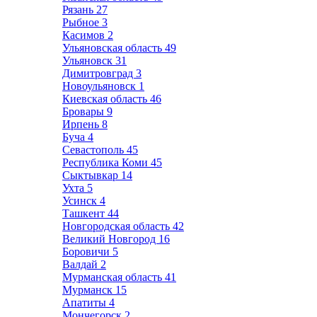
Рязань
27
Рыбное
3
Касимов
2
Ульяновская область
49
Ульяновск
31
Димитровград
3
Новоульяновск
1
Киевская область
46
Бровары
9
Ирпень
8
Буча
4
Севастополь
45
Республика Коми
45
Сыктывкар
14
Ухта
5
Усинск
4
Ташкент
44
Новгородская область
42
Великий Новгород
16
Боровичи
5
Валдай
2
Мурманская область
41
Мурманск
15
Апатиты
4
Мончегорск
2