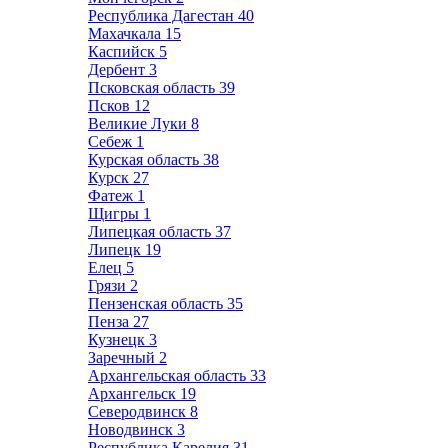
Республика Дагестан
40
Махачкала
15
Каспийск
5
Дербент
3
Псковская область
39
Псков
12
Великие Луки
8
Себеж
1
Курская область
38
Курск
27
Фатеж
1
Щигры
1
Липецкая область
37
Липецк
19
Елец
5
Грязи
2
Пензенская область
35
Пенза
27
Кузнецк
3
Заречный
2
Архангельская область
33
Архангельск
19
Северодвинск
8
Новодвинск
3
Республика Карелия
31