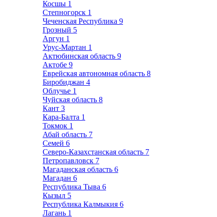
Косшы
1
Степногорск
1
Чеченская Республика
9
Грозный
5
Аргун
1
Урус-Мартан
1
Актюбинская область
9
Актобе
9
Еврейская автономная область
8
Биробиджан
4
Облучье
1
Чуйская область
8
Кант
3
Кара-Балта
1
Токмок
1
Абай область
7
Семей
6
Северо-Казахстанская область
7
Петропавловск
7
Магаданская область
6
Магадан
6
Республика Тыва
6
Кызыл
5
Республика Калмыкия
6
Лагань
1