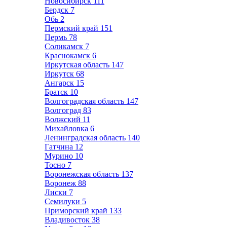
Новосибирск
111
Бердск
7
Обь
2
Пермский край
151
Пермь
78
Соликамск
7
Краснокамск
6
Иркутская область
147
Иркутск
68
Ангарск
15
Братск
10
Волгоградская область
147
Волгоград
83
Волжский
11
Михайловка
6
Ленинградская область
140
Гатчина
12
Мурино
10
Тосно
7
Воронежская область
137
Воронеж
88
Лиски
7
Семилуки
5
Приморский край
133
Владивосток
38