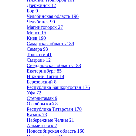
Дзержинск
12
Бор
9
Челябинская область
196
Челябинск
90
Магнитогорск
27
Миасс
15
Киев
190
Самарская область
189
Самара
93
Тольятти
41
Сызрань
12
Свердловская область
183
Екатеринбург
85
Нижний Тагил
14
Березовский
8
Республика Башкортостан
176
Уфа
72
Стерлитамак
9
Октябрьский
8
Республика Татарстан
170
Казань
73
Набережные Челны
21
Альметьевск
7
Новосибирская область
160