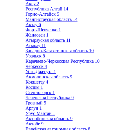
Аксу
2
Республика Алтай
14
Горно-Алтайск
5
Мангистауская область
14
Актау
6
Форт-Шевченко
1
Жанаозен
1
Атырауская область
11
Атырау
11
Западно-Казахстанская область
10
Уральск
8
Карачаево-Черкесская Республика
10
Черкесск
4
Усть-Джегута
1
Акмолинская область
9
Кокшетау
4
Косшы
1
Степногорск
1
Чеченская Республика
9
Грозный
5
Аргун
1
Урус-Мартан
1
Актюбинская область
9
Актобе
9
Еврейская автономная область
8