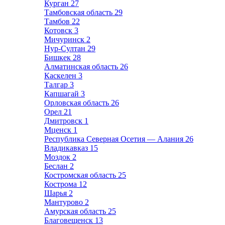
Курган
27
Тамбовская область
29
Тамбов
22
Котовск
3
Мичуринск
2
Нур-Султан
29
Бишкек
28
Алматинская область
26
Каскелен
3
Талгар
3
Капшагай
3
Орловская область
26
Орел
21
Дмитровск
1
Мценск
1
Республика Северная Осетия — Алания
26
Владикавказ
15
Моздок
2
Беслан
2
Костромская область
25
Кострома
12
Шарья
2
Мантурово
2
Амурская область
25
Благовещенск
13