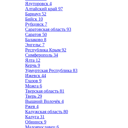
Ялуторовск
4
Алтайский край
97
Барнаул
52
Бийск
10
Рубцовск
7
Саратовская область
93
Саратов
50
Балаково
8
Энгельс
7
Республика Крым
92
Симферополь
34
Ялта
12
Керчь
9
Удмуртская Республика
83
Ижевск
44
Глазов
9
Можга
6
Тверская область
81
Тверь
29
Вышний Волочёк
4
Ржев
4
Калужская область
80
Калуга
31
Обнинск
9
Малоярославец
6