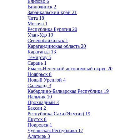
Елизово
6
Вилючинск
2
Забайкальский край
21
Чита
18
Могоча
1
Республика Бурятия
20
Улан-Удэ
19
Северобайкальск
1
Карагандинская область
20
Караганда
13
Темиртау
5
Сарань
1
Ямало-Ненецкий автономный округ
20
Ноябрьск
8
Новый Уренгой
4
Салехард
3
Кабардино-Балкарская Республика
19
Нальчик
10
Прохладный
3
Баксан
2
Республика Саха (Якутия)
19
Якутск
8
Покровск
1
Чувашская Республика
17
Алатырь
3