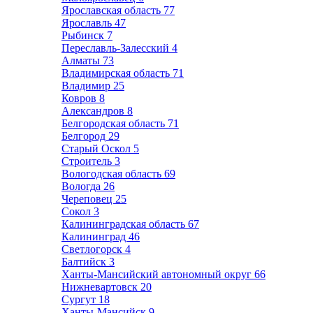
Ярославская область
77
Ярославль
47
Рыбинск
7
Переславль-Залесский
4
Алматы
73
Владимирская область
71
Владимир
25
Ковров
8
Александров
8
Белгородская область
71
Белгород
29
Старый Оскол
5
Строитель
3
Вологодская область
69
Вологда
26
Череповец
25
Сокол
3
Калининградская область
67
Калининград
46
Светлогорск
4
Балтийск
3
Ханты-Мансийский автономный округ
66
Нижневартовск
20
Сургут
18
Ханты-Мансийск
9