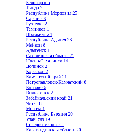
Белогорск
5
Тында
3
Республика Мордовия
25
Саранск
9
Рузаевка
2
Темников
1
Шымкент
24
Республика Адыгея
23
Майкоп
8
Адыгейск
1
Сахалинская область
21
Южно-Сахалинск
14
Долинск
2
Корсаков
2
Камчатский край
21
Петропавловск-Камчатский
8
Елизово
6
Вилючинск
2
Забайкальский край
21
Чита
18
Могоча
1
Республика Бурятия
20
Улан-Удэ
19
Северобайкальск
1
Карагандинская область
20