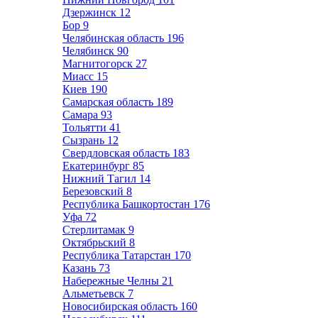
Дзержинск
12
Бор
9
Челябинская область
196
Челябинск
90
Магнитогорск
27
Миасс
15
Киев
190
Самарская область
189
Самара
93
Тольятти
41
Сызрань
12
Свердловская область
183
Екатеринбург
85
Нижний Тагил
14
Березовский
8
Республика Башкортостан
176
Уфа
72
Стерлитамак
9
Октябрьский
8
Республика Татарстан
170
Казань
73
Набережные Челны
21
Альметьевск
7
Новосибирская область
160