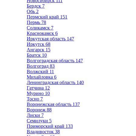
Новосибирск
111
Бердск
7
Обь
2
Пермский край
151
Пермь
78
Соликамск
7
Краснокамск
6
Иркутская область
147
Иркутск
68
Ангарск
15
Братск
10
Волгоградская область
147
Волгоград
83
Волжский
11
Михайловка
6
Ленинградская область
140
Гатчина
12
Мурино
10
Тосно
7
Воронежская область
137
Воронеж
88
Лиски
7
Семилуки
5
Приморский край
133
Владивосток
38