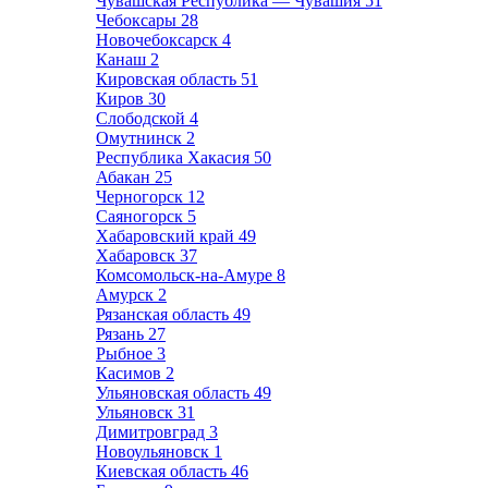
Чувашская Республика — Чувашия
51
Чебоксары
28
Новочебоксарск
4
Канаш
2
Кировская область
51
Киров
30
Слободской
4
Омутнинск
2
Республика Хакасия
50
Абакан
25
Черногорск
12
Саяногорск
5
Хабаровский край
49
Хабаровск
37
Комсомольск-на-Амуре
8
Амурск
2
Рязанская область
49
Рязань
27
Рыбное
3
Касимов
2
Ульяновская область
49
Ульяновск
31
Димитровград
3
Новоульяновск
1
Киевская область
46