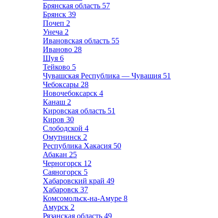
Брянская область
57
Брянск
39
Почеп
2
Унеча
2
Ивановская область
55
Иваново
28
Шуя
6
Тейково
5
Чувашская Республика — Чувашия
51
Чебоксары
28
Новочебоксарск
4
Канаш
2
Кировская область
51
Киров
30
Слободской
4
Омутнинск
2
Республика Хакасия
50
Абакан
25
Черногорск
12
Саяногорск
5
Хабаровский край
49
Хабаровск
37
Комсомольск-на-Амуре
8
Амурск
2
Рязанская область
49