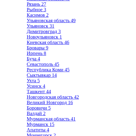
Рязань
27
Рыбное
3
Касимов
2
Ульяновская область
49
Ульяновск
31
Димитровград
3
Новоульяновск
1
Киевская область
46
Бровары
9
Ирпень
8
Буча
4
Севастополь
45
Республика Коми
45
Сыктывкар
14
Ухта
5
Усинск
4
Ташкент
44
Новгородская область
42
Великий Новгород
16
Боровичи
5
Валдай
2
Мурманская область
41
Мурманск
15
Апатиты
4
Мончегорск
2