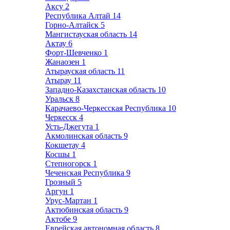
Аксу
2
Республика Алтай
14
Горно-Алтайск
5
Мангистауская область
14
Актау
6
Форт-Шевченко
1
Жанаозен
1
Атырауская область
11
Атырау
11
Западно-Казахстанская область
10
Уральск
8
Карачаево-Черкесская Республика
10
Черкесск
4
Усть-Джегута
1
Акмолинская область
9
Кокшетау
4
Косшы
1
Степногорск
1
Чеченская Республика
9
Грозный
5
Аргун
1
Урус-Мартан
1
Актюбинская область
9
Актобе
9
Еврейская автономная область
8