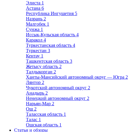
Элиста
1
Астана
6
Республика Ингушетия
5
Назрань
2
Малгобек
1
Сунжа
1
Иссык-Кульская область
4
Каракол
4
Туркестанская область
4
Туркестан
3
Кентау
1
Ташкентская область
3
Жетысу область
2
Талдыкорган
2
Ханты-Мансийский автономный округ — Югра
2
Лянтор
2
Чукотский автономный округ
2
Анадырь
2
Ненецкий автономный округ
2
Нарьян-Мар
2
Ош
2
Таласская область
1
Талас
1
Ошская область
1
Статьи и обзоры