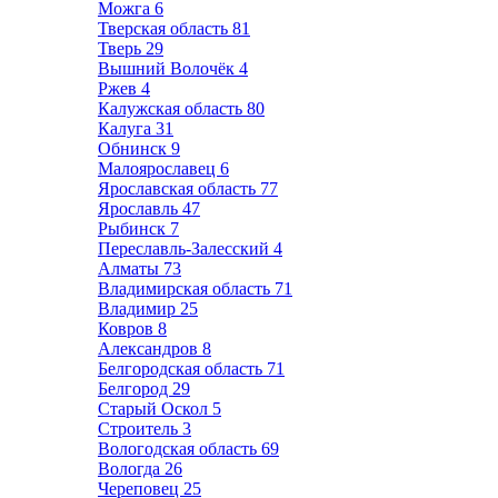
Можга
6
Тверская область
81
Тверь
29
Вышний Волочёк
4
Ржев
4
Калужская область
80
Калуга
31
Обнинск
9
Малоярославец
6
Ярославская область
77
Ярославль
47
Рыбинск
7
Переславль-Залесский
4
Алматы
73
Владимирская область
71
Владимир
25
Ковров
8
Александров
8
Белгородская область
71
Белгород
29
Старый Оскол
5
Строитель
3
Вологодская область
69
Вологда
26
Череповец
25