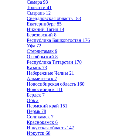
Самара
93
Тольятти
41
Сызрань
12
Свердловская область
183
Екатеринбург
85
Нижний Тагил
14
Березовский
8
Республика Башкортостан
176
Уфа
72
Стерлитамак
9
Октябрьский
8
Республика Татарстан
170
Казань
73
Набережные Челны
21
Альметьевск
7
Новосибирская область
160
Новосибирск
111
Бердск
7
Обь
2
Пермский край
151
Пермь
78
Соликамск
7
Краснокамск
6
Иркутская область
147
Иркутск
68