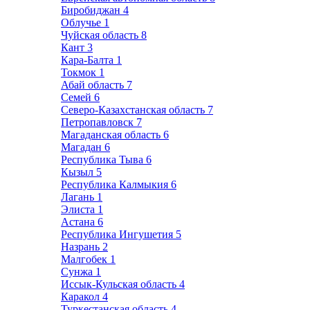
Биробиджан
4
Облучье
1
Чуйская область
8
Кант
3
Кара-Балта
1
Токмок
1
Абай область
7
Семей
6
Северо-Казахстанская область
7
Петропавловск
7
Магаданская область
6
Магадан
6
Республика Тыва
6
Кызыл
5
Республика Калмыкия
6
Лагань
1
Элиста
1
Астана
6
Республика Ингушетия
5
Назрань
2
Малгобек
1
Сунжа
1
Иссык-Кульская область
4
Каракол
4
Туркестанская область
4