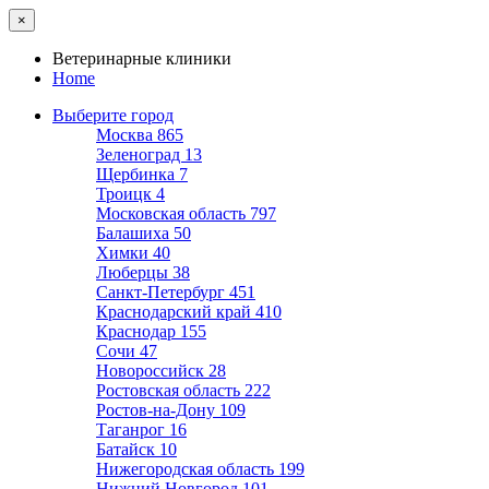
×
Ветеринарные клиники
Home
Выберите город
Москва
865
Зеленоград
13
Щербинка
7
Троицк
4
Московская область
797
Балашиха
50
Химки
40
Люберцы
38
Санкт-Петербург
451
Краснодарский край
410
Краснодар
155
Сочи
47
Новороссийск
28
Ростовская область
222
Ростов-на-Дону
109
Таганрог
16
Батайск
10
Нижегородская область
199
Нижний Новгород
101