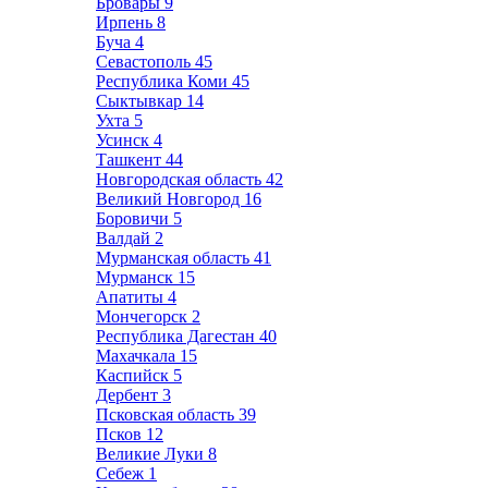
Бровары
9
Ирпень
8
Буча
4
Севастополь
45
Республика Коми
45
Сыктывкар
14
Ухта
5
Усинск
4
Ташкент
44
Новгородская область
42
Великий Новгород
16
Боровичи
5
Валдай
2
Мурманская область
41
Мурманск
15
Апатиты
4
Мончегорск
2
Республика Дагестан
40
Махачкала
15
Каспийск
5
Дербент
3
Псковская область
39
Псков
12
Великие Луки
8
Себеж
1