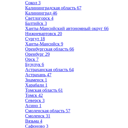
Сокол
3
Калининградская область
67
Калининград
46
Светлогорск
4
Балтийск
3
Ханты-Мансийский автономный округ
66
Нижневартовск
20
Сургут
18
Ханты-Мансийск
9
Оренбургская область
66
Оренбург
29
Орск
7
Бузулук
6
Астраханская область
64
Астрахань
47
Знаменск
1
Харабали
1
Томская область
61
Томск
42
Северск
3
Асино
1
Смоленская область
57
Смоленск
31
Вязьма
4
Сафоново
3