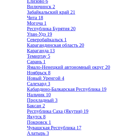
Елизово
6
Вилючинск
2
Забайкальский край
21
Чита
18
Могоча
1
Республика Бурятия
20
Улан-Удэ
19
Северобайкальск
1
Карагандинская область
20
Караганда
13
Темиртау
5
Сарань
1
Ямало-Ненецкий автономный округ
20
Ноябрьск
8
Новый Уренгой
4
Салехард
3
Кабардино-Балкарская Республика
19
Нальчик
10
Прохладный
3
Баксан
2
Республика Саха (Якутия)
19
Якутск
8
Покровск
1
Чувашская Республика
17
Алатырь
3