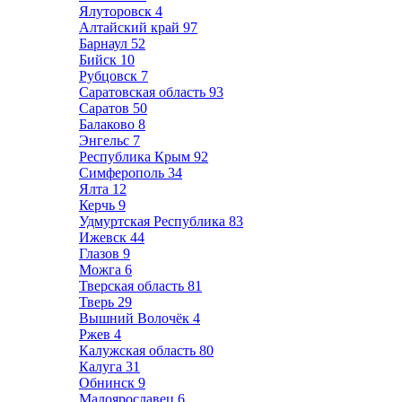
Ялуторовск
4
Алтайский край
97
Барнаул
52
Бийск
10
Рубцовск
7
Саратовская область
93
Саратов
50
Балаково
8
Энгельс
7
Республика Крым
92
Симферополь
34
Ялта
12
Керчь
9
Удмуртская Республика
83
Ижевск
44
Глазов
9
Можга
6
Тверская область
81
Тверь
29
Вышний Волочёк
4
Ржев
4
Калужская область
80
Калуга
31
Обнинск
9
Малоярославец
6