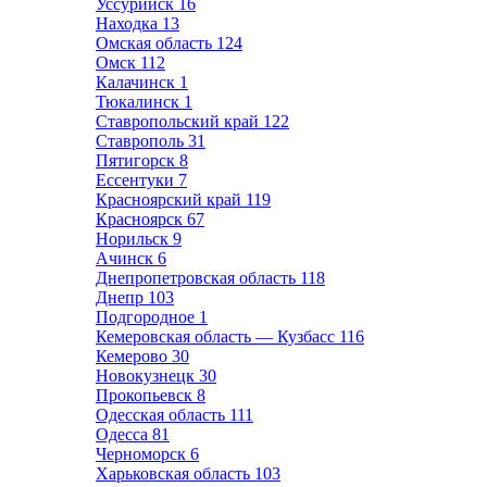
Уссурийск
16
Находка
13
Омская область
124
Омск
112
Калачинск
1
Тюкалинск
1
Ставропольский край
122
Ставрополь
31
Пятигорск
8
Ессентуки
7
Красноярский край
119
Красноярск
67
Норильск
9
Ачинск
6
Днепропетровская область
118
Днепр
103
Подгородное
1
Кемеровская область — Кузбасс
116
Кемерово
30
Новокузнецк
30
Прокопьевск
8
Одесская область
111
Одесса
81
Черноморск
6
Харьковская область
103