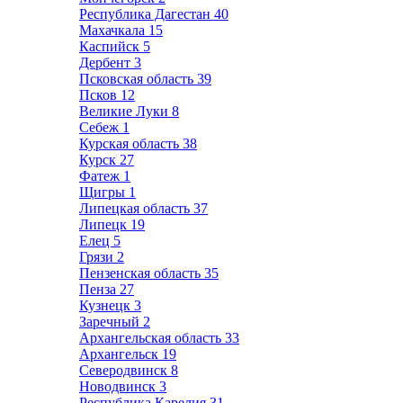
Республика Дагестан
40
Махачкала
15
Каспийск
5
Дербент
3
Псковская область
39
Псков
12
Великие Луки
8
Себеж
1
Курская область
38
Курск
27
Фатеж
1
Щигры
1
Липецкая область
37
Липецк
19
Елец
5
Грязи
2
Пензенская область
35
Пенза
27
Кузнецк
3
Заречный
2
Архангельская область
33
Архангельск
19
Северодвинск
8
Новодвинск
3
Республика Карелия
31