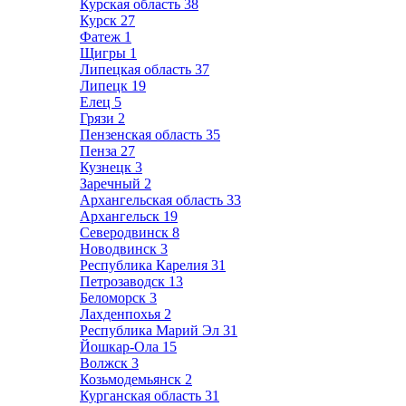
Курская область
38
Курск
27
Фатеж
1
Щигры
1
Липецкая область
37
Липецк
19
Елец
5
Грязи
2
Пензенская область
35
Пенза
27
Кузнецк
3
Заречный
2
Архангельская область
33
Архангельск
19
Северодвинск
8
Новодвинск
3
Республика Карелия
31
Петрозаводск
13
Беломорск
3
Лахденпохья
2
Республика Марий Эл
31
Йошкар-Ола
15
Волжск
3
Козьмодемьянск
2
Курганская область
31