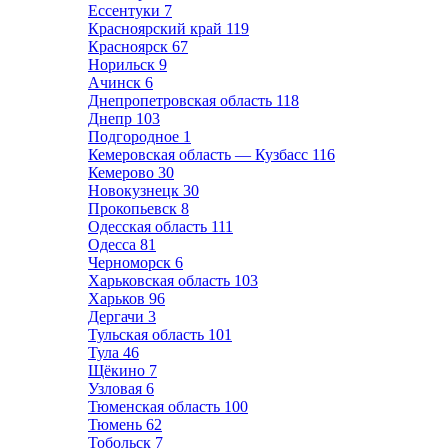
Ессентуки
7
Красноярский край
119
Красноярск
67
Норильск
9
Ачинск
6
Днепропетровская область
118
Днепр
103
Подгородное
1
Кемеровская область — Кузбасс
116
Кемерово
30
Новокузнецк
30
Прокопьевск
8
Одесская область
111
Одесса
81
Черноморск
6
Харьковская область
103
Харьков
96
Дергачи
3
Тульская область
101
Тула
46
Щёкино
7
Узловая
6
Тюменская область
100
Тюмень
62
Тобольск
7