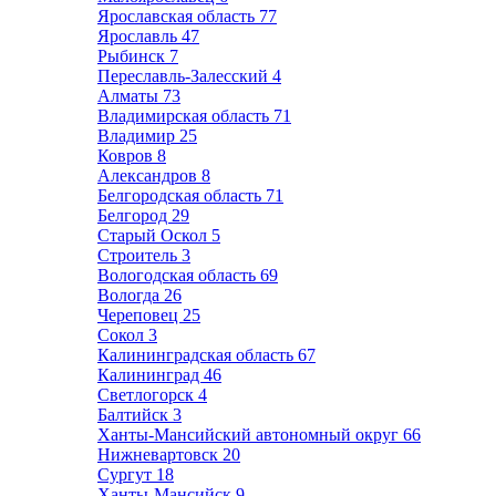
Ярославская область
77
Ярославль
47
Рыбинск
7
Переславль-Залесский
4
Алматы
73
Владимирская область
71
Владимир
25
Ковров
8
Александров
8
Белгородская область
71
Белгород
29
Старый Оскол
5
Строитель
3
Вологодская область
69
Вологда
26
Череповец
25
Сокол
3
Калининградская область
67
Калининград
46
Светлогорск
4
Балтийск
3
Ханты-Мансийский автономный округ
66
Нижневартовск
20
Сургут
18
Ханты-Мансийск
9