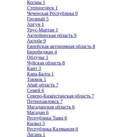
Косшы
1
Степногорск
1
Чеченская Республика
9
Грозный
5
Аргун
1
Урус-Мартан
1
Актюбинская область
9
Актобе
9
Еврейская автономная область
8
Биробиджан
4
Облучье
1
Чуйская область
8
Кант
3
Кара-Балта
1
Токмок
1
Абай область
7
Семей
6
Северо-Казахстанская область
7
Петропавловск
7
Магаданская область
6
Магадан
6
Республика Тыва
6
Кызыл
5
Республика Калмыкия
6
Лагань
1