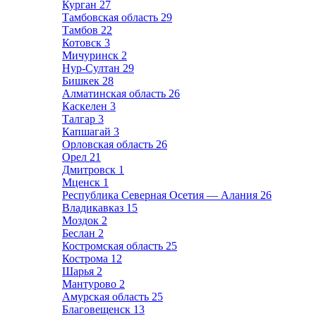
Курган
27
Тамбовская область
29
Тамбов
22
Котовск
3
Мичуринск
2
Нур-Султан
29
Бишкек
28
Алматинская область
26
Каскелен
3
Талгар
3
Капшагай
3
Орловская область
26
Орел
21
Дмитровск
1
Мценск
1
Республика Северная Осетия — Алания
26
Владикавказ
15
Моздок
2
Беслан
2
Костромская область
25
Кострома
12
Шарья
2
Мантурово
2
Амурская область
25
Благовещенск
13