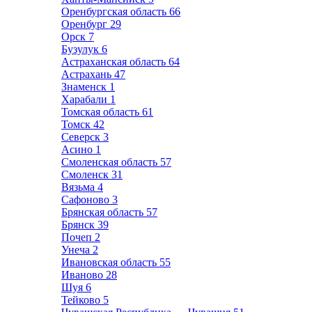
Оренбургская область
66
Оренбург
29
Орск
7
Бузулук
6
Астраханская область
64
Астрахань
47
Знаменск
1
Харабали
1
Томская область
61
Томск
42
Северск
3
Асино
1
Смоленская область
57
Смоленск
31
Вязьма
4
Сафоново
3
Брянская область
57
Брянск
39
Почеп
2
Унеча
2
Ивановская область
55
Иваново
28
Шуя
6
Тейково
5