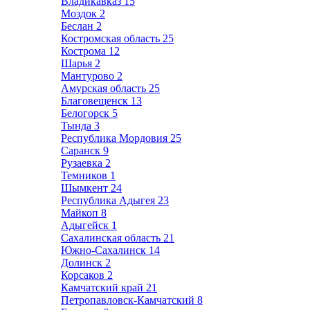
Владикавказ
15
Моздок
2
Беслан
2
Костромская область
25
Кострома
12
Шарья
2
Мантурово
2
Амурская область
25
Благовещенск
13
Белогорск
5
Тында
3
Республика Мордовия
25
Саранск
9
Рузаевка
2
Темников
1
Шымкент
24
Республика Адыгея
23
Майкоп
8
Адыгейск
1
Сахалинская область
21
Южно-Сахалинск
14
Долинск
2
Корсаков
2
Камчатский край
21
Петропавловск-Камчатский
8