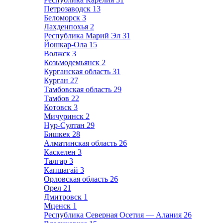
Петрозаводск
13
Беломорск
3
Лахденпохья
2
Республика Марий Эл
31
Йошкар-Ола
15
Волжск
3
Козьмодемьянск
2
Курганская область
31
Курган
27
Тамбовская область
29
Тамбов
22
Котовск
3
Мичуринск
2
Нур-Султан
29
Бишкек
28
Алматинская область
26
Каскелен
3
Талгар
3
Капшагай
3
Орловская область
26
Орел
21
Дмитровск
1
Мценск
1
Республика Северная Осетия — Алания
26