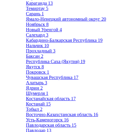
Караганда
13
Темиртау
5
Сарань
1
Ямало-Ненецкий автономный округ
20
Ноябрьск
8
Новый Уренгой
4
Салехард
3
Кабардино-Балкарская Республика
19
Нальчик
10
Прохладный
3
Баксан
2
Республика Саха (Якутия)
19
Якутск
8
Покровск
1
Чувашская Республика
17
Алатырь
3
Ядрин
2
Шумерля
1
Костанайская область
17
Костанай
15
Тобыл
2
Восточно-Казахстанская область
16
Усть-Каменогорск
16
Павлодарская область
15
Павлодар
13