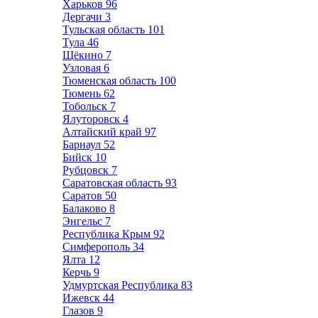
Харьков
96
Дергачи
3
Тульская область
101
Тула
46
Щёкино
7
Узловая
6
Тюменская область
100
Тюмень
62
Тобольск
7
Ялуторовск
4
Алтайский край
97
Барнаул
52
Бийск
10
Рубцовск
7
Саратовская область
93
Саратов
50
Балаково
8
Энгельс
7
Республика Крым
92
Симферополь
34
Ялта
12
Керчь
9
Удмуртская Республика
83
Ижевск
44
Глазов
9