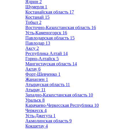
Ядрин
2
Шумерля
1
Костанайская область
17
Костанай
15
Тобыл
2
Восточно-Казахстанская область
16
Усть-Каменогорск
16
Павлодарская область
15
Павлодар
13
Аксу
2
Республика Алтай
14
Горно-Алтайск
5
Мангистауская область
14
Актау
6
Форт-Шевченко
1
Жанаозен
1
Атырауская область
11
Атырау
11
Западно-Казахстанская область
10
Уральск
8
Карачаево-Черкесская Республика
10
Черкесск
4
Усть-Джегута
1
Акмолинская область
9
Кокшетау
4