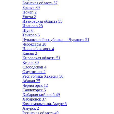
Брянская область
57
Брянск
39
Почеп
2
Унеча
2
Ивановская область
55
Иваново
28
Шуя
6
Тейково
5
Чувашская Республика — Чувашия
51
Чебоксары
28
Новочебоксарск
4
Канаш
2
Кировская область
51
Киров
30
Слободской
4
Омутнинск
2
Республика Хакасия
50
Абакан
25
Черногорск
12
Саяногорск
5
Хабаровский край
49
Хабаровск
37
Комсомольск-на-Амуре
8
Амурск
2
Рязанская область
49