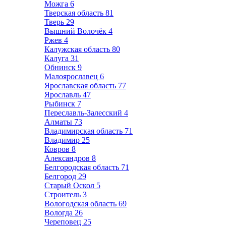
Можга
6
Тверская область
81
Тверь
29
Вышний Волочёк
4
Ржев
4
Калужская область
80
Калуга
31
Обнинск
9
Малоярославец
6
Ярославская область
77
Ярославль
47
Рыбинск
7
Переславль-Залесский
4
Алматы
73
Владимирская область
71
Владимир
25
Ковров
8
Александров
8
Белгородская область
71
Белгород
29
Старый Оскол
5
Строитель
3
Вологодская область
69
Вологда
26
Череповец
25