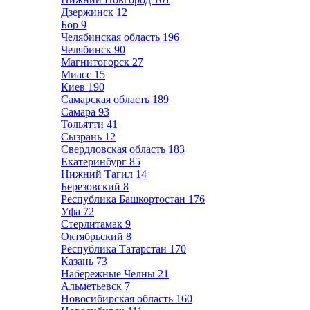
Дзержинск
12
Бор
9
Челябинская область
196
Челябинск
90
Магнитогорск
27
Миасс
15
Киев
190
Самарская область
189
Самара
93
Тольятти
41
Сызрань
12
Свердловская область
183
Екатеринбург
85
Нижний Тагил
14
Березовский
8
Республика Башкортостан
176
Уфа
72
Стерлитамак
9
Октябрьский
8
Республика Татарстан
170
Казань
73
Набережные Челны
21
Альметьевск
7
Новосибирская область
160