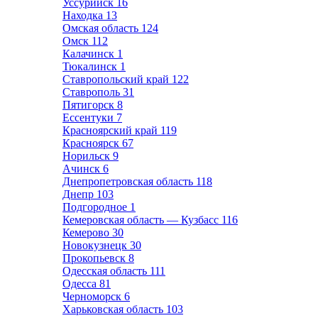
Уссурийск
16
Находка
13
Омская область
124
Омск
112
Калачинск
1
Тюкалинск
1
Ставропольский край
122
Ставрополь
31
Пятигорск
8
Ессентуки
7
Красноярский край
119
Красноярск
67
Норильск
9
Ачинск
6
Днепропетровская область
118
Днепр
103
Подгородное
1
Кемеровская область — Кузбасс
116
Кемерово
30
Новокузнецк
30
Прокопьевск
8
Одесская область
111
Одесса
81
Черноморск
6
Харьковская область
103