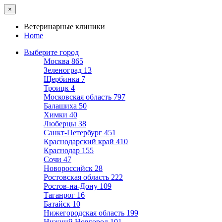
×
Ветеринарные клиники
Home
Выберите город
Москва
865
Зеленоград
13
Щербинка
7
Троицк
4
Московская область
797
Балашиха
50
Химки
40
Люберцы
38
Санкт-Петербург
451
Краснодарский край
410
Краснодар
155
Сочи
47
Новороссийск
28
Ростовская область
222
Ростов-на-Дону
109
Таганрог
16
Батайск
10
Нижегородская область
199
Нижний Новгород
101