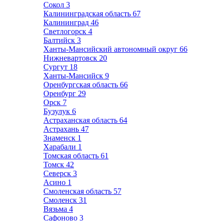
Сокол
3
Калининградская область
67
Калининград
46
Светлогорск
4
Балтийск
3
Ханты-Мансийский автономный округ
66
Нижневартовск
20
Сургут
18
Ханты-Мансийск
9
Оренбургская область
66
Оренбург
29
Орск
7
Бузулук
6
Астраханская область
64
Астрахань
47
Знаменск
1
Харабали
1
Томская область
61
Томск
42
Северск
3
Асино
1
Смоленская область
57
Смоленск
31
Вязьма
4
Сафоново
3