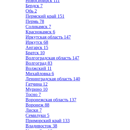
Новосибирск
111
Бердск
7
Обь
2
Пермский край
151
Пермь
78
Соликамск
7
Краснокамск
6
Иркутская область
147
Иркутск
68
Ангарск
15
Братск
10
Волгоградская область
147
Волгоград
83
Волжский
11
Михайловка
6
Ленинградская область
140
Гатчина
12
Мурино
10
Тосно
7
Воронежская область
137
Воронеж
88
Лиски
7
Семилуки
5
Приморский край
133
Владивосток
38