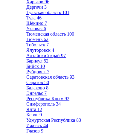
Харьков
96
Дергачи
3
Тульская область
101
Тула
46
Щёкино
7
Узловая
6
Тюменская область
100
Тюмень
62
Тобольск
7
Ялуторовск
4
Алтайский край
97
Барнаул
52
Бийск
10
Рубцовск
7
Саратовская область
93
Саратов
50
Балаково
8
Энгельс
7
Республика Крым
92
Симферополь
34
Ялта
12
Керчь
9
Удмуртская Республика
83
Ижевск
44
Глазов
9