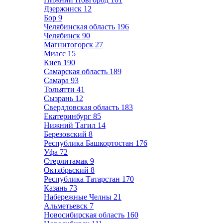
Дзержинск
12
Бор
9
Челябинская область
196
Челябинск
90
Магнитогорск
27
Миасс
15
Киев
190
Самарская область
189
Самара
93
Тольятти
41
Сызрань
12
Свердловская область
183
Екатеринбург
85
Нижний Тагил
14
Березовский
8
Республика Башкортостан
176
Уфа
72
Стерлитамак
9
Октябрьский
8
Республика Татарстан
170
Казань
73
Набережные Челны
21
Альметьевск
7
Новосибирская область
160