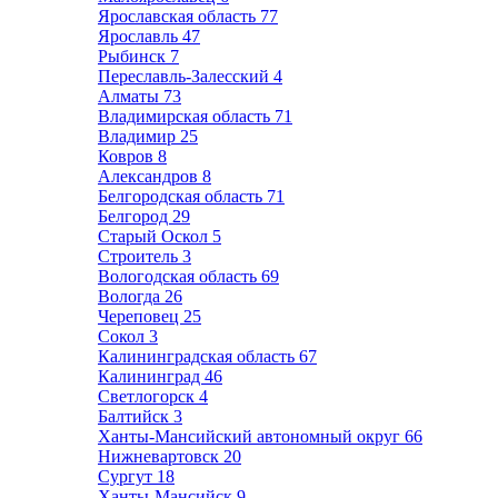
Ярославская область
77
Ярославль
47
Рыбинск
7
Переславль-Залесский
4
Алматы
73
Владимирская область
71
Владимир
25
Ковров
8
Александров
8
Белгородская область
71
Белгород
29
Старый Оскол
5
Строитель
3
Вологодская область
69
Вологда
26
Череповец
25
Сокол
3
Калининградская область
67
Калининград
46
Светлогорск
4
Балтийск
3
Ханты-Мансийский автономный округ
66
Нижневартовск
20
Сургут
18
Ханты-Мансийск
9