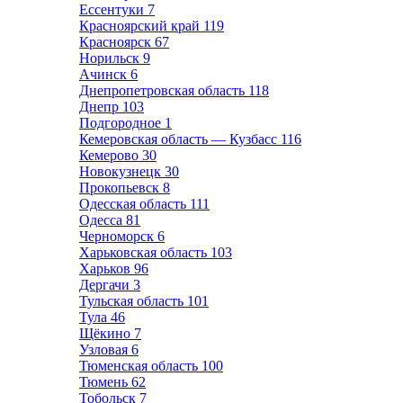
Ессентуки
7
Красноярский край
119
Красноярск
67
Норильск
9
Ачинск
6
Днепропетровская область
118
Днепр
103
Подгородное
1
Кемеровская область — Кузбасс
116
Кемерово
30
Новокузнецк
30
Прокопьевск
8
Одесская область
111
Одесса
81
Черноморск
6
Харьковская область
103
Харьков
96
Дергачи
3
Тульская область
101
Тула
46
Щёкино
7
Узловая
6
Тюменская область
100
Тюмень
62
Тобольск
7