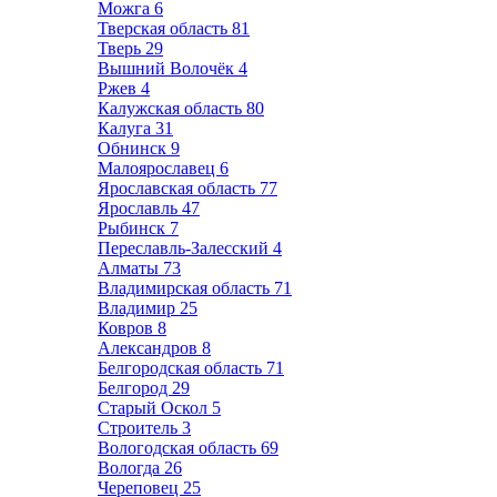
Можга
6
Тверская область
81
Тверь
29
Вышний Волочёк
4
Ржев
4
Калужская область
80
Калуга
31
Обнинск
9
Малоярославец
6
Ярославская область
77
Ярославль
47
Рыбинск
7
Переславль-Залесский
4
Алматы
73
Владимирская область
71
Владимир
25
Ковров
8
Александров
8
Белгородская область
71
Белгород
29
Старый Оскол
5
Строитель
3
Вологодская область
69
Вологда
26
Череповец
25