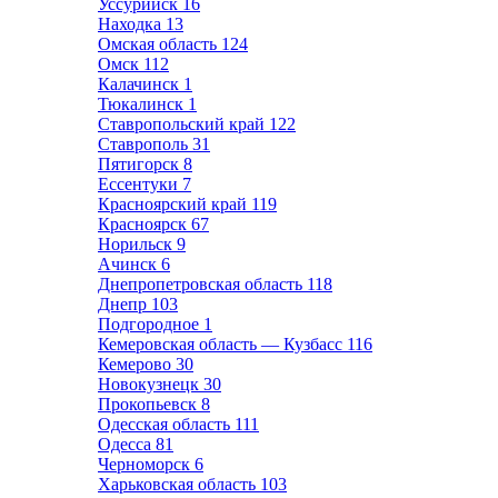
Уссурийск
16
Находка
13
Омская область
124
Омск
112
Калачинск
1
Тюкалинск
1
Ставропольский край
122
Ставрополь
31
Пятигорск
8
Ессентуки
7
Красноярский край
119
Красноярск
67
Норильск
9
Ачинск
6
Днепропетровская область
118
Днепр
103
Подгородное
1
Кемеровская область — Кузбасс
116
Кемерово
30
Новокузнецк
30
Прокопьевск
8
Одесская область
111
Одесса
81
Черноморск
6
Харьковская область
103