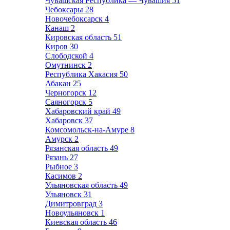
Чувашская Республика — Чувашия
51
Чебоксары
28
Новочебоксарск
4
Канаш
2
Кировская область
51
Киров
30
Слободской
4
Омутнинск
2
Республика Хакасия
50
Абакан
25
Черногорск
12
Саяногорск
5
Хабаровский край
49
Хабаровск
37
Комсомольск-на-Амуре
8
Амурск
2
Рязанская область
49
Рязань
27
Рыбное
3
Касимов
2
Ульяновская область
49
Ульяновск
31
Димитровград
3
Новоульяновск
1
Киевская область
46