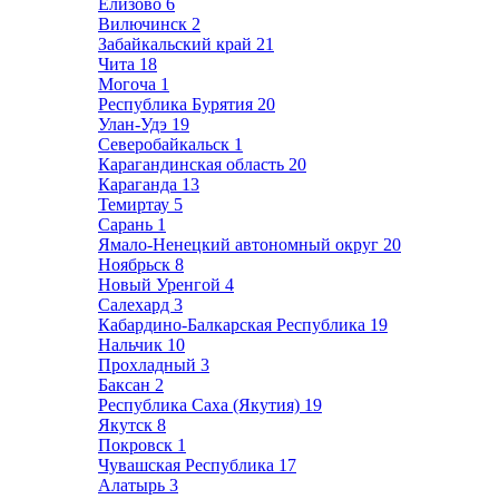
Елизово
6
Вилючинск
2
Забайкальский край
21
Чита
18
Могоча
1
Республика Бурятия
20
Улан-Удэ
19
Северобайкальск
1
Карагандинская область
20
Караганда
13
Темиртау
5
Сарань
1
Ямало-Ненецкий автономный округ
20
Ноябрьск
8
Новый Уренгой
4
Салехард
3
Кабардино-Балкарская Республика
19
Нальчик
10
Прохладный
3
Баксан
2
Республика Саха (Якутия)
19
Якутск
8
Покровск
1
Чувашская Республика
17
Алатырь
3