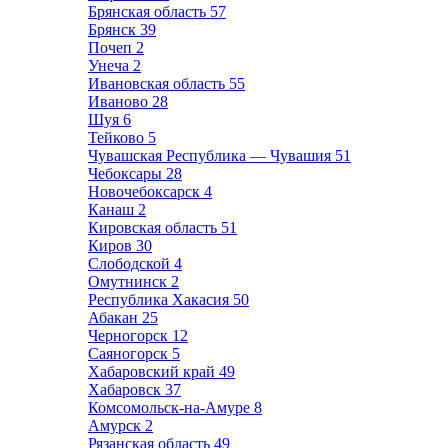
Брянская область
57
Брянск
39
Почеп
2
Унеча
2
Ивановская область
55
Иваново
28
Шуя
6
Тейково
5
Чувашская Республика — Чувашия
51
Чебоксары
28
Новочебоксарск
4
Канаш
2
Кировская область
51
Киров
30
Слободской
4
Омутнинск
2
Республика Хакасия
50
Абакан
25
Черногорск
12
Саяногорск
5
Хабаровский край
49
Хабаровск
37
Комсомольск-на-Амуре
8
Амурск
2
Рязанская область
49