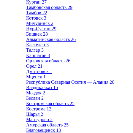
Курган
27
Тамбовская область
29
Тамбов
22
Котовск
3
Мичуринск
2
Нур-Султан
29
Бишкек
28
Алматинская область
26
Каскелен
3
Талгар
3
Капшагай
3
Орловская область
26
Орел
21
Дмитровск
1
Мценск
1
Республика Северная Осетия — Алания
26
Владикавказ
15
Моздок
2
Беслан
2
Костромская область
25
Кострома
12
Шарья
2
Мантурово
2
Амурская область
25
Благовещенск
13