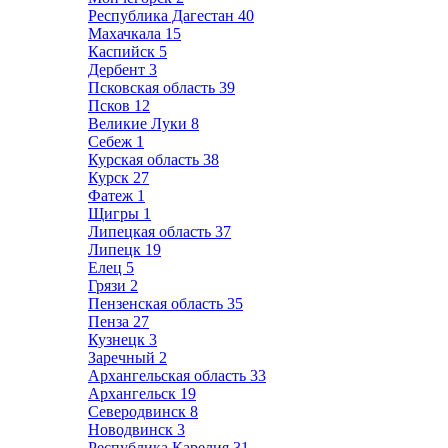
Республика Дагестан
40
Махачкала
15
Каспийск
5
Дербент
3
Псковская область
39
Псков
12
Великие Луки
8
Себеж
1
Курская область
38
Курск
27
Фатеж
1
Щигры
1
Липецкая область
37
Липецк
19
Елец
5
Грязи
2
Пензенская область
35
Пенза
27
Кузнецк
3
Заречный
2
Архангельская область
33
Архангельск
19
Северодвинск
8
Новодвинск
3
Республика Карелия
31