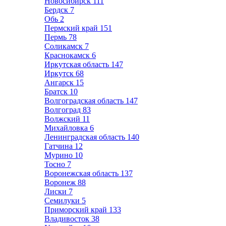
Новосибирск
111
Бердск
7
Обь
2
Пермский край
151
Пермь
78
Соликамск
7
Краснокамск
6
Иркутская область
147
Иркутск
68
Ангарск
15
Братск
10
Волгоградская область
147
Волгоград
83
Волжский
11
Михайловка
6
Ленинградская область
140
Гатчина
12
Мурино
10
Тосно
7
Воронежская область
137
Воронеж
88
Лиски
7
Семилуки
5
Приморский край
133
Владивосток
38