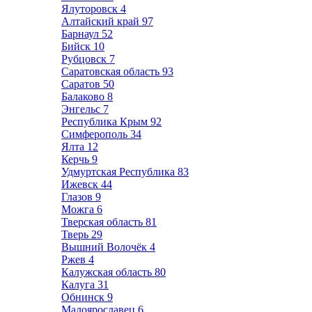
Ялуторовск
4
Алтайский край
97
Барнаул
52
Бийск
10
Рубцовск
7
Саратовская область
93
Саратов
50
Балаково
8
Энгельс
7
Республика Крым
92
Симферополь
34
Ялта
12
Керчь
9
Удмуртская Республика
83
Ижевск
44
Глазов
9
Можга
6
Тверская область
81
Тверь
29
Вышний Волочёк
4
Ржев
4
Калужская область
80
Калуга
31
Обнинск
9
Малоярославец
6