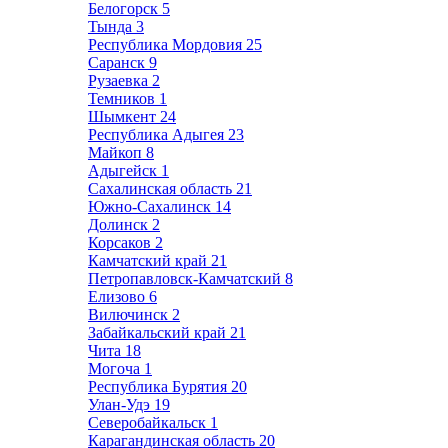
Белогорск
5
Тында
3
Республика Мордовия
25
Саранск
9
Рузаевка
2
Темников
1
Шымкент
24
Республика Адыгея
23
Майкоп
8
Адыгейск
1
Сахалинская область
21
Южно-Сахалинск
14
Долинск
2
Корсаков
2
Камчатский край
21
Петропавловск-Камчатский
8
Елизово
6
Вилючинск
2
Забайкальский край
21
Чита
18
Могоча
1
Республика Бурятия
20
Улан-Удэ
19
Северобайкальск
1
Карагандинская область
20