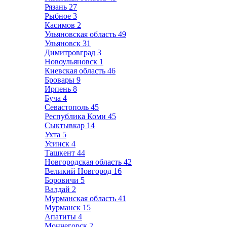
Рязань
27
Рыбное
3
Касимов
2
Ульяновская область
49
Ульяновск
31
Димитровград
3
Новоульяновск
1
Киевская область
46
Бровары
9
Ирпень
8
Буча
4
Севастополь
45
Республика Коми
45
Сыктывкар
14
Ухта
5
Усинск
4
Ташкент
44
Новгородская область
42
Великий Новгород
16
Боровичи
5
Валдай
2
Мурманская область
41
Мурманск
15
Апатиты
4
Мончегорск
2