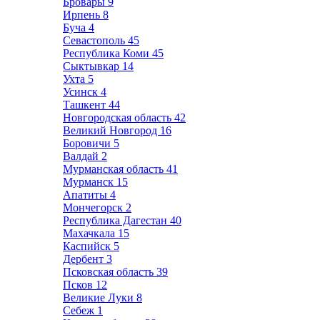
Бровары
9
Ирпень
8
Буча
4
Севастополь
45
Республика Коми
45
Сыктывкар
14
Ухта
5
Усинск
4
Ташкент
44
Новгородская область
42
Великий Новгород
16
Боровичи
5
Валдай
2
Мурманская область
41
Мурманск
15
Апатиты
4
Мончегорск
2
Республика Дагестан
40
Махачкала
15
Каспийск
5
Дербент
3
Псковская область
39
Псков
12
Великие Луки
8
Себеж
1