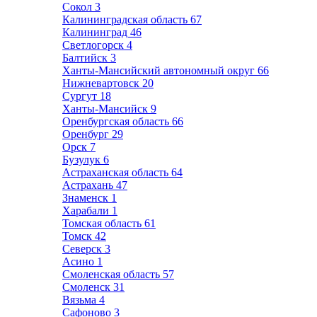
Сокол
3
Калининградская область
67
Калининград
46
Светлогорск
4
Балтийск
3
Ханты-Мансийский автономный округ
66
Нижневартовск
20
Сургут
18
Ханты-Мансийск
9
Оренбургская область
66
Оренбург
29
Орск
7
Бузулук
6
Астраханская область
64
Астрахань
47
Знаменск
1
Харабали
1
Томская область
61
Томск
42
Северск
3
Асино
1
Смоленская область
57
Смоленск
31
Вязьма
4
Сафоново
3