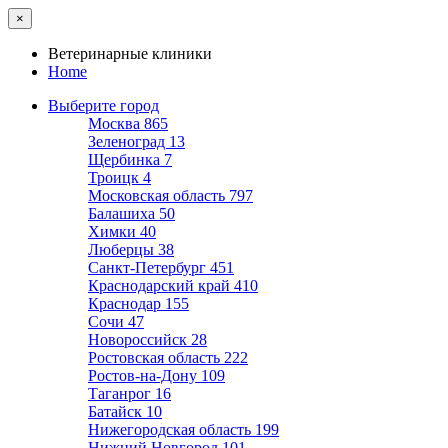
×
Ветеринарные клиники
Home
Выберите город
Москва
865
Зеленоград
13
Щербинка
7
Троицк
4
Московская область
797
Балашиха
50
Химки
40
Люберцы
38
Санкт-Петербург
451
Краснодарский край
410
Краснодар
155
Сочи
47
Новороссийск
28
Ростовская область
222
Ростов-на-Дону
109
Таганрог
16
Батайск
10
Нижегородская область
199
Нижний Новгород
101