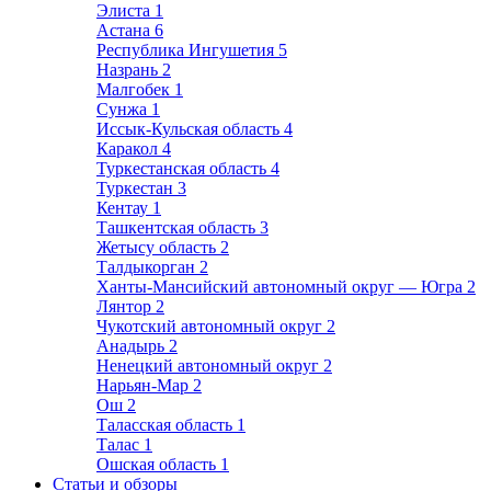
Элиста
1
Астана
6
Республика Ингушетия
5
Назрань
2
Малгобек
1
Сунжа
1
Иссык-Кульская область
4
Каракол
4
Туркестанская область
4
Туркестан
3
Кентау
1
Ташкентская область
3
Жетысу область
2
Талдыкорган
2
Ханты-Мансийский автономный округ — Югра
2
Лянтор
2
Чукотский автономный округ
2
Анадырь
2
Ненецкий автономный округ
2
Нарьян-Мар
2
Ош
2
Таласская область
1
Талас
1
Ошская область
1
Статьи и обзоры