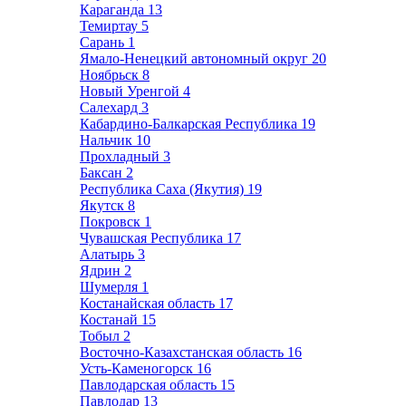
Караганда
13
Темиртау
5
Сарань
1
Ямало-Ненецкий автономный округ
20
Ноябрьск
8
Новый Уренгой
4
Салехард
3
Кабардино-Балкарская Республика
19
Нальчик
10
Прохладный
3
Баксан
2
Республика Саха (Якутия)
19
Якутск
8
Покровск
1
Чувашская Республика
17
Алатырь
3
Ядрин
2
Шумерля
1
Костанайская область
17
Костанай
15
Тобыл
2
Восточно-Казахстанская область
16
Усть-Каменогорск
16
Павлодарская область
15
Павлодар
13