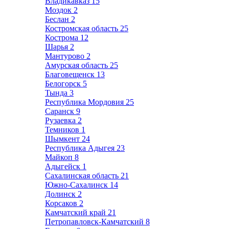
Владикавказ
15
Моздок
2
Беслан
2
Костромская область
25
Кострома
12
Шарья
2
Мантурово
2
Амурская область
25
Благовещенск
13
Белогорск
5
Тында
3
Республика Мордовия
25
Саранск
9
Рузаевка
2
Темников
1
Шымкент
24
Республика Адыгея
23
Майкоп
8
Адыгейск
1
Сахалинская область
21
Южно-Сахалинск
14
Долинск
2
Корсаков
2
Камчатский край
21
Петропавловск-Камчатский
8