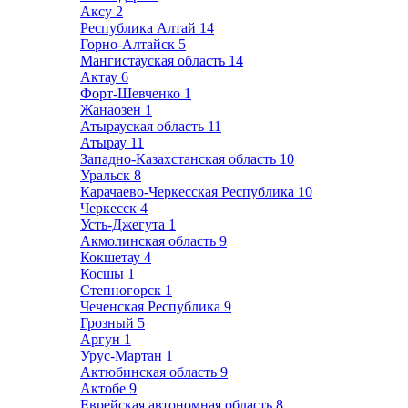
Аксу
2
Республика Алтай
14
Горно-Алтайск
5
Мангистауская область
14
Актау
6
Форт-Шевченко
1
Жанаозен
1
Атырауская область
11
Атырау
11
Западно-Казахстанская область
10
Уральск
8
Карачаево-Черкесская Республика
10
Черкесск
4
Усть-Джегута
1
Акмолинская область
9
Кокшетау
4
Косшы
1
Степногорск
1
Чеченская Республика
9
Грозный
5
Аргун
1
Урус-Мартан
1
Актюбинская область
9
Актобе
9
Еврейская автономная область
8