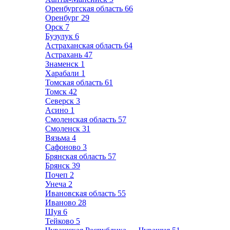
Оренбургская область
66
Оренбург
29
Орск
7
Бузулук
6
Астраханская область
64
Астрахань
47
Знаменск
1
Харабали
1
Томская область
61
Томск
42
Северск
3
Асино
1
Смоленская область
57
Смоленск
31
Вязьма
4
Сафоново
3
Брянская область
57
Брянск
39
Почеп
2
Унеча
2
Ивановская область
55
Иваново
28
Шуя
6
Тейково
5