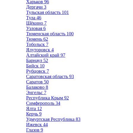
Харьков
96
Дергачи
3
Тульская область
101
Тула
46
Щёкино
7
Узловая
6
Тюменская область
100
Тюмень
62
Тобольск
7
Ялуторовск
4
Алтайский край
97
Барнаул
52
Бийск
10
Рубцовск
7
Саратовская область
93
Саратов
50
Балаково
8
Энгельс
7
Республика Крым
92
Симферополь
34
Ялта
12
Керчь
9
Удмуртская Республика
83
Ижевск
44
Глазов
9