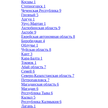
Косшы
1
Степногорск
1
Чеченская Республика
9
Грозный
5
Аргун
1
Урус-Мартан
1
Актюбинская область
9
Актобе
9
Еврейская автономная область
8
Биробиджан
4
Облучье
1
Чуйская область
8
Кант
3
Кара-Балта
1
Токмок
1
Абай область
7
Семей
6
Северо-Казахстанская область
7
Петропавловск
7
Магаданская область
6
Магадан
6
Республика Тыва
6
Кызыл
5
Республика Калмыкия
6
Лагань
1