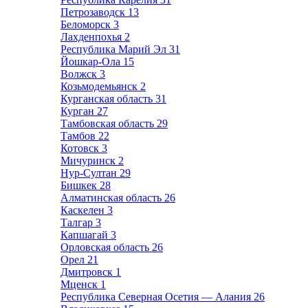
Петрозаводск
13
Беломорск
3
Лахденпохья
2
Республика Марий Эл
31
Йошкар-Ола
15
Волжск
3
Козьмодемьянск
2
Курганская область
31
Курган
27
Тамбовская область
29
Тамбов
22
Котовск
3
Мичуринск
2
Нур-Султан
29
Бишкек
28
Алматинская область
26
Каскелен
3
Талгар
3
Капшагай
3
Орловская область
26
Орел
21
Дмитровск
1
Мценск
1
Республика Северная Осетия — Алания
26