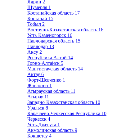
Ядрин
2
Шумерля
1
Костанайская область
17
Костанай
15
Тобыл
2
Восточно-Казахстанская область
16
Усть-Каменогорск
16
Павлодарская область
15
Павлодар
13
Аксу
2
Республика Алтай
14
Горно-Алтайск
5
Мангистауская область
14
Актау
6
Форт-Шевченко
1
Жанаозен
1
Атырауская область
11
Атырау
11
Западно-Казахстанская область
10
Уральск
8
Карачаево-Черкесская Республика
10
Черкесск
4
Усть-Джегута
1
Акмолинская область
9
Кокшетау
4