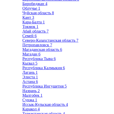
Биробиджан
4
Облучье
1
Чуйская область
8
Кант
3
Кара-Балта
1
Токмок
1
Абай область
7
Семей
6
Северо-Казахстанская область
7
Петропавловск
7
Магаданская область
6
Магадан
6
Республика Тыва
6
Кызыл
5
Республика Калмыкия
6
Лагань
1
Элиста
1
Астана
6
Республика Ингушетия
5
Назрань
2
Малгобек
1
Сунжа
1
Иссык-Кульская область
4
Каракол
4
Туркестанская область
4