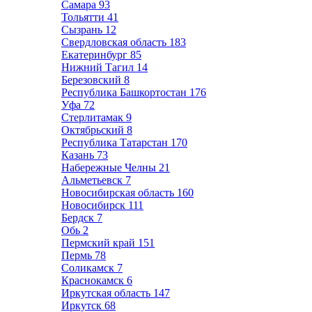
Самара
93
Тольятти
41
Сызрань
12
Свердловская область
183
Екатеринбург
85
Нижний Тагил
14
Березовский
8
Республика Башкортостан
176
Уфа
72
Стерлитамак
9
Октябрьский
8
Республика Татарстан
170
Казань
73
Набережные Челны
21
Альметьевск
7
Новосибирская область
160
Новосибирск
111
Бердск
7
Обь
2
Пермский край
151
Пермь
78
Соликамск
7
Краснокамск
6
Иркутская область
147
Иркутск
68