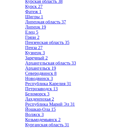
Курская область
38
Курск
27
Фатеж
1
Щигры
1
Липецкая область
37
Липецк
19
Елец
5
Грязи
2
Пензенская область
35
Пенза
27
Кузнецк
3
Заречный
2
Архангельская область
33
Архангельск
19
Северодвинск
8
Новодвинск
3
Республика Карелия
31
Петрозаводск
13
Беломорск
3
Лахденпохья
2
Республика Марий Эл
31
Йошкар-Ола
15
Волжск
3
Козьмодемьянск
2
Курганская область
31