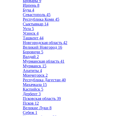
Бровары
9
Ирпень
8
Буча
4
Севастополь
45
Республика Коми
45
Сыктывкар
14
Ухта
5
Усинск
4
Ташкент
44
Новгородская область
42
Великий Новгород
16
Боровичи
5
Валдай
2
Мурманская область
41
Мурманск
15
Апатиты
4
Мончегорск
2
Республика Дагестан
40
Махачкала
15
Каспийск
5
Дербент
3
Псковская область
39
Псков
12
Великие Луки
8
Себеж
1