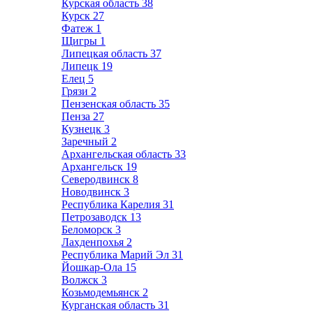
Курская область
38
Курск
27
Фатеж
1
Щигры
1
Липецкая область
37
Липецк
19
Елец
5
Грязи
2
Пензенская область
35
Пенза
27
Кузнецк
3
Заречный
2
Архангельская область
33
Архангельск
19
Северодвинск
8
Новодвинск
3
Республика Карелия
31
Петрозаводск
13
Беломорск
3
Лахденпохья
2
Республика Марий Эл
31
Йошкар-Ола
15
Волжск
3
Козьмодемьянск
2
Курганская область
31