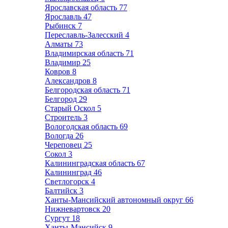
Ярославская область
77
Ярославль
47
Рыбинск
7
Переславль-Залесский
4
Алматы
73
Владимирская область
71
Владимир
25
Ковров
8
Александров
8
Белгородская область
71
Белгород
29
Старый Оскол
5
Строитель
3
Вологодская область
69
Вологда
26
Череповец
25
Сокол
3
Калининградская область
67
Калининград
46
Светлогорск
4
Балтийск
3
Ханты-Мансийский автономный округ
66
Нижневартовск
20
Сургут
18
Ханты-Мансийск
9