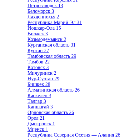
Петрозаводск
13
Беломорск
3
Лахденпохья
2
Республика Марий Эл
31
Йошкар-Ола
15
Волжск
3
Козьмодемьянск
2
Курганская область
31
Курган
27
Тамбовская область
29
Тамбов
22
Котовск
3
Мичуринск
2
Нур-Султан
29
Бишкек
28
Алматинская область
26
Каскелен
3
Талгар
3
Капшагай
3
Орловская область
26
Орел
21
Дмитровск
1
Мценск
1
Республика Северная Осетия — Алания
26