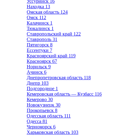
Уссурийск
16
Находка
13
Омская область
124
Омск
112
Калачинск
1
Тюкалинск
1
Ставропольский край
122
Ставрополь
31
Пятигорск
8
Ессентуки
7
Красноярский край
119
Красноярск
67
Норильск
9
Ачинск
6
Днепропетровская область
118
Днепр
103
Подгородное
1
Кемеровская область — Кузбасс
116
Кемерово
30
Новокузнецк
30
Прокопьевск
8
Одесская область
111
Одесса
81
Черноморск
6
Харьковская область
103