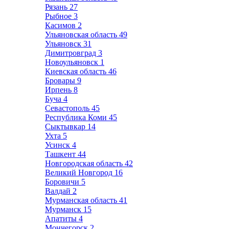
Рязань
27
Рыбное
3
Касимов
2
Ульяновская область
49
Ульяновск
31
Димитровград
3
Новоульяновск
1
Киевская область
46
Бровары
9
Ирпень
8
Буча
4
Севастополь
45
Республика Коми
45
Сыктывкар
14
Ухта
5
Усинск
4
Ташкент
44
Новгородская область
42
Великий Новгород
16
Боровичи
5
Валдай
2
Мурманская область
41
Мурманск
15
Апатиты
4
Мончегорск
2