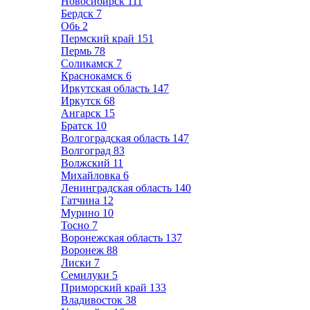
Новосибирск
111
Бердск
7
Обь
2
Пермский край
151
Пермь
78
Соликамск
7
Краснокамск
6
Иркутская область
147
Иркутск
68
Ангарск
15
Братск
10
Волгоградская область
147
Волгоград
83
Волжский
11
Михайловка
6
Ленинградская область
140
Гатчина
12
Мурино
10
Тосно
7
Воронежская область
137
Воронеж
88
Лиски
7
Семилуки
5
Приморский край
133
Владивосток
38