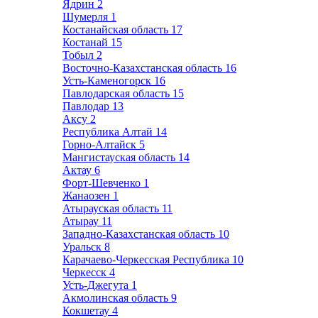
Ядрин
2
Шумерля
1
Костанайская область
17
Костанай
15
Тобыл
2
Восточно-Казахстанская область
16
Усть-Каменогорск
16
Павлодарская область
15
Павлодар
13
Аксу
2
Республика Алтай
14
Горно-Алтайск
5
Мангистауская область
14
Актау
6
Форт-Шевченко
1
Жанаозен
1
Атырауская область
11
Атырау
11
Западно-Казахстанская область
10
Уральск
8
Карачаево-Черкесская Республика
10
Черкесск
4
Усть-Джегута
1
Акмолинская область
9
Кокшетау
4