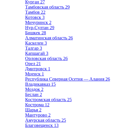
Курган
27
Тамбовская область
29
Тамбов
22
Котовск
3
Мичуринск
2
Нур-Султан
29
Бишкек
28
Алматинская область
26
Каскелен
3
Талгар
3
Капшагай
3
Орловская область
26
Орел
21
Дмитровск
1
Мценск
1
Республика Северная Осетия — Алания
26
Владикавказ
15
Моздок
2
Беслан
2
Костромская область
25
Кострома
12
Шарья
2
Мантурово
2
Амурская область
25
Благовещенск
13