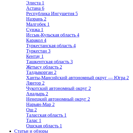
Элиста
1
Астана
6
Республика Ингушетия
5
Назрань
2
Малгобек
1
Сунжа
1
Иссык-Кульская область
4
Каракол
4
Туркестанская область
4
Туркестан
3
Кентау
1
Ташкентская область
3
Жетысу область
2
Талдыкорган
2
Ханты-Мансийский автономный округ — Югра
2
Лянтор
2
Чукотский автономный округ
2
Анадырь
2
Ненецкий автономный округ
2
Нарьян-Мар
2
Ош
2
Таласская область
1
Талас
1
Ошская область
1
Статьи и обзоры