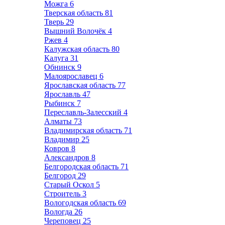
Можга
6
Тверская область
81
Тверь
29
Вышний Волочёк
4
Ржев
4
Калужская область
80
Калуга
31
Обнинск
9
Малоярославец
6
Ярославская область
77
Ярославль
47
Рыбинск
7
Переславль-Залесский
4
Алматы
73
Владимирская область
71
Владимир
25
Ковров
8
Александров
8
Белгородская область
71
Белгород
29
Старый Оскол
5
Строитель
3
Вологодская область
69
Вологда
26
Череповец
25