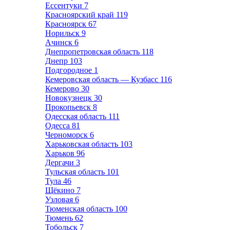
Ессентуки
7
Красноярский край
119
Красноярск
67
Норильск
9
Ачинск
6
Днепропетровская область
118
Днепр
103
Подгородное
1
Кемеровская область — Кузбасс
116
Кемерово
30
Новокузнецк
30
Прокопьевск
8
Одесская область
111
Одесса
81
Черноморск
6
Харьковская область
103
Харьков
96
Дергачи
3
Тульская область
101
Тула
46
Щёкино
7
Узловая
6
Тюменская область
100
Тюмень
62
Тобольск
7