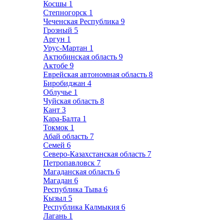
Косшы
1
Степногорск
1
Чеченская Республика
9
Грозный
5
Аргун
1
Урус-Мартан
1
Актюбинская область
9
Актобе
9
Еврейская автономная область
8
Биробиджан
4
Облучье
1
Чуйская область
8
Кант
3
Кара-Балта
1
Токмок
1
Абай область
7
Семей
6
Северо-Казахстанская область
7
Петропавловск
7
Магаданская область
6
Магадан
6
Республика Тыва
6
Кызыл
5
Республика Калмыкия
6
Лагань
1