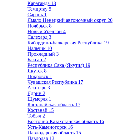
Караганда
13
Темиртау
5
Сарань
1
Ямало-Ненецкий автономный округ
20
Ноябрьск
8
Новый Уренгой
4
Салехард
3
Кабардино-Балкарская Республика
19
Нальчик
10
Прохладный
3
Баксан
2
Республика Саха (Якутия)
19
Якутск
8
Покровск
1
Чувашская Республика
17
Алатырь
3
Ядрин
2
Шумерля
1
Костанайская область
17
Костанай
15
Тобыл
2
Восточно-Казахстанская область
16
Усть-Каменогорск
16
Павлодарская область
15
Павлодар
13