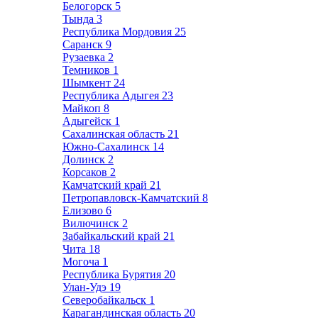
Белогорск
5
Тында
3
Республика Мордовия
25
Саранск
9
Рузаевка
2
Темников
1
Шымкент
24
Республика Адыгея
23
Майкоп
8
Адыгейск
1
Сахалинская область
21
Южно-Сахалинск
14
Долинск
2
Корсаков
2
Камчатский край
21
Петропавловск-Камчатский
8
Елизово
6
Вилючинск
2
Забайкальский край
21
Чита
18
Могоча
1
Республика Бурятия
20
Улан-Удэ
19
Северобайкальск
1
Карагандинская область
20