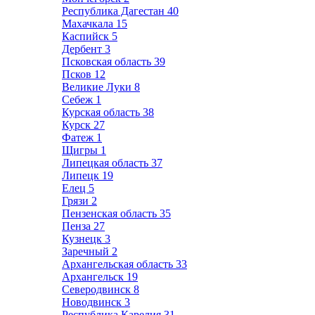
Республика Дагестан
40
Махачкала
15
Каспийск
5
Дербент
3
Псковская область
39
Псков
12
Великие Луки
8
Себеж
1
Курская область
38
Курск
27
Фатеж
1
Щигры
1
Липецкая область
37
Липецк
19
Елец
5
Грязи
2
Пензенская область
35
Пенза
27
Кузнецк
3
Заречный
2
Архангельская область
33
Архангельск
19
Северодвинск
8
Новодвинск
3
Республика Карелия
31