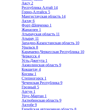
Аксу
2
Республика Алтай
14
Горно-Алтайск
5
Мангистауская область
14
Актау
6
Форт-Шевченко
1
Жанаозен
1
Атырауская область
11
Атырау
11
Западно-Казахстанская область
10
Уральск
8
Карачаево-Черкесская Республика
10
Черкесск
4
Усть-Джегута
1
Акмолинская область
9
Кокшетау
4
Косшы
1
Степногорск
1
Чеченская Республика
9
Грозный
5
Аргун
1
Урус-Мартан
1
Актюбинская область
9
Актобе
9
Еврейская автономная область
8