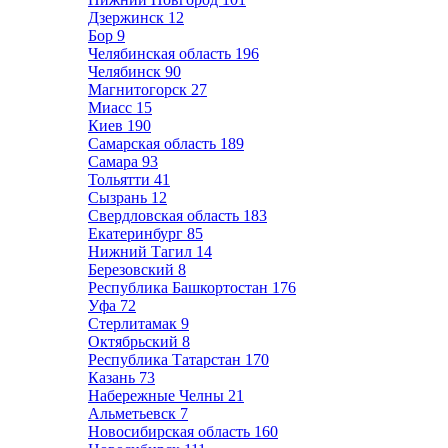
Дзержинск
12
Бор
9
Челябинская область
196
Челябинск
90
Магнитогорск
27
Миасс
15
Киев
190
Самарская область
189
Самара
93
Тольятти
41
Сызрань
12
Свердловская область
183
Екатеринбург
85
Нижний Тагил
14
Березовский
8
Республика Башкортостан
176
Уфа
72
Стерлитамак
9
Октябрьский
8
Республика Татарстан
170
Казань
73
Набережные Челны
21
Альметьевск
7
Новосибирская область
160