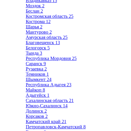
Владикавказ
15
Моздок
2
Беслан
2
Костромская область
25
Кострома
12
Шарья
2
Мантурово
2
Амурская область
25
Благовещенск
13
Белогорск
5
Тында
3
Республика Мордовия
25
Саранск
9
Рузаевка
2
Темников
1
Шымкент
24
Республика Адыгея
23
Майкоп
8
Адыгейск
1
Сахалинская область
21
Южно-Сахалинск
14
Долинск
2
Корсаков
2
Камчатский край
21
Петропавловск-Камчатский
8