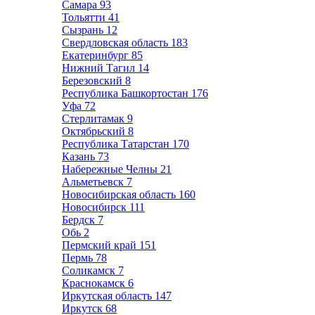
Самара
93
Тольятти
41
Сызрань
12
Свердловская область
183
Екатеринбург
85
Нижний Тагил
14
Березовский
8
Республика Башкортостан
176
Уфа
72
Стерлитамак
9
Октябрьский
8
Республика Татарстан
170
Казань
73
Набережные Челны
21
Альметьевск
7
Новосибирская область
160
Новосибирск
111
Бердск
7
Обь
2
Пермский край
151
Пермь
78
Соликамск
7
Краснокамск
6
Иркутская область
147
Иркутск
68