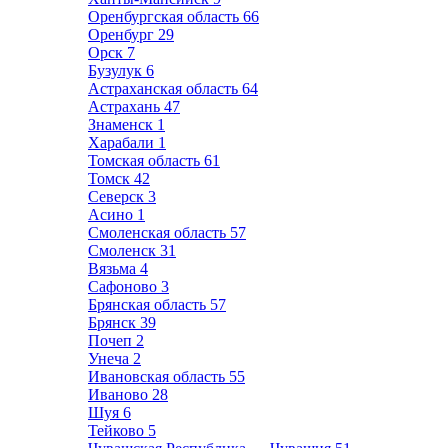
Оренбургская область
66
Оренбург
29
Орск
7
Бузулук
6
Астраханская область
64
Астрахань
47
Знаменск
1
Харабали
1
Томская область
61
Томск
42
Северск
3
Асино
1
Смоленская область
57
Смоленск
31
Вязьма
4
Сафоново
3
Брянская область
57
Брянск
39
Почеп
2
Унеча
2
Ивановская область
55
Иваново
28
Шуя
6
Тейково
5