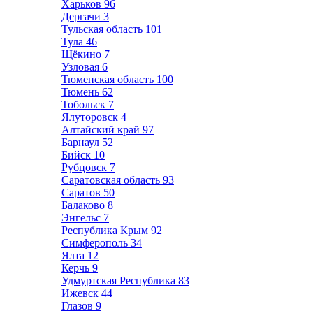
Харьков
96
Дергачи
3
Тульская область
101
Тула
46
Щёкино
7
Узловая
6
Тюменская область
100
Тюмень
62
Тобольск
7
Ялуторовск
4
Алтайский край
97
Барнаул
52
Бийск
10
Рубцовск
7
Саратовская область
93
Саратов
50
Балаково
8
Энгельс
7
Республика Крым
92
Симферополь
34
Ялта
12
Керчь
9
Удмуртская Республика
83
Ижевск
44
Глазов
9