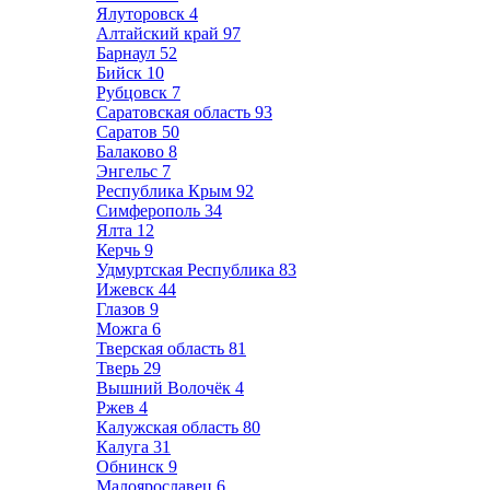
Ялуторовск
4
Алтайский край
97
Барнаул
52
Бийск
10
Рубцовск
7
Саратовская область
93
Саратов
50
Балаково
8
Энгельс
7
Республика Крым
92
Симферополь
34
Ялта
12
Керчь
9
Удмуртская Республика
83
Ижевск
44
Глазов
9
Можга
6
Тверская область
81
Тверь
29
Вышний Волочёк
4
Ржев
4
Калужская область
80
Калуга
31
Обнинск
9
Малоярославец
6