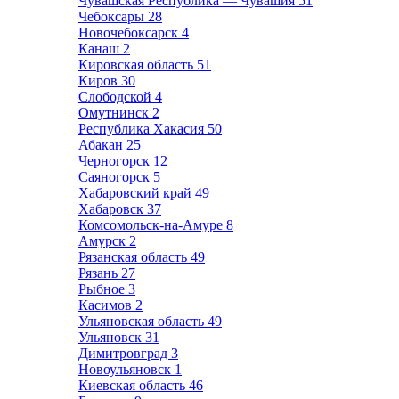
Чувашская Республика — Чувашия
51
Чебоксары
28
Новочебоксарск
4
Канаш
2
Кировская область
51
Киров
30
Слободской
4
Омутнинск
2
Республика Хакасия
50
Абакан
25
Черногорск
12
Саяногорск
5
Хабаровский край
49
Хабаровск
37
Комсомольск-на-Амуре
8
Амурск
2
Рязанская область
49
Рязань
27
Рыбное
3
Касимов
2
Ульяновская область
49
Ульяновск
31
Димитровград
3
Новоульяновск
1
Киевская область
46