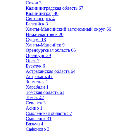
Сокол
3
Калининградская область
67
Калининград
46
Светлогорск
4
Балтийск
3
Ханты-Мансийский автономный округ
66
Нижневартовск
20
Сургут
18
Ханты-Мансийск
9
Оренбургская область
66
Оренбург
29
Орск
7
Бузулук
6
Астраханская область
64
Астрахань
47
Знаменск
1
Харабали
1
Томская область
61
Томск
42
Северск
3
Асино
1
Смоленская область
57
Смоленск
31
Вязьма
4
Сафоново
3