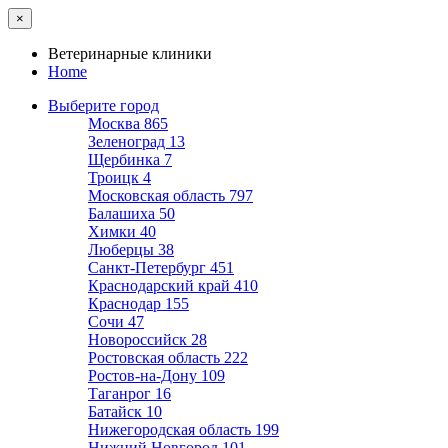
×
Ветеринарные клиники
Home
Выберите город
Москва
865
Зеленоград
13
Щербинка
7
Троицк
4
Московская область
797
Балашиха
50
Химки
40
Люберцы
38
Санкт-Петербург
451
Краснодарский край
410
Краснодар
155
Сочи
47
Новороссийск
28
Ростовская область
222
Ростов-на-Дону
109
Таганрог
16
Батайск
10
Нижегородская область
199
Нижний Новгород
101