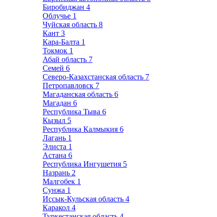
Биробиджан
4
Облучье
1
Чуйская область
8
Кант
3
Кара-Балта
1
Токмок
1
Абай область
7
Семей
6
Северо-Казахстанская область
7
Петропавловск
7
Магаданская область
6
Магадан
6
Республика Тыва
6
Кызыл
5
Республика Калмыкия
6
Лагань
1
Элиста
1
Астана
6
Республика Ингушетия
5
Назрань
2
Малгобек
1
Сунжа
1
Иссык-Кульская область
4
Каракол
4
Туркестанская область
4