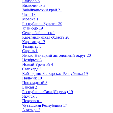
Елизово
6
Вилючинск
2
Забайкальский край
21
Чита
18
Могоча
1
Республика Бурятия
20
Улан-Удэ
19
Северобайкальск
1
Карагандинская область
20
Караганда
13
Темиртау
5
Сарань
1
Ямало-Ненецкий автономный округ
20
Ноябрьск
8
Новый Уренгой
4
Салехард
3
Кабардино-Балкарская Республика
19
Нальчик
10
Прохладный
3
Баксан
2
Республика Саха (Якутия)
19
Якутск
8
Покровск
1
Чувашская Республика
17
Алатырь
3