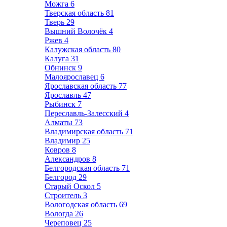
Можга
6
Тверская область
81
Тверь
29
Вышний Волочёк
4
Ржев
4
Калужская область
80
Калуга
31
Обнинск
9
Малоярославец
6
Ярославская область
77
Ярославль
47
Рыбинск
7
Переславль-Залесский
4
Алматы
73
Владимирская область
71
Владимир
25
Ковров
8
Александров
8
Белгородская область
71
Белгород
29
Старый Оскол
5
Строитель
3
Вологодская область
69
Вологда
26
Череповец
25