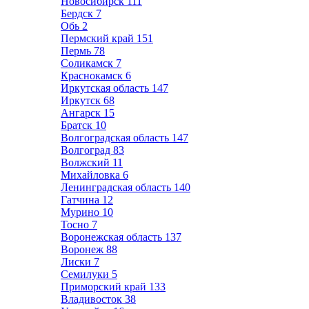
Новосибирск
111
Бердск
7
Обь
2
Пермский край
151
Пермь
78
Соликамск
7
Краснокамск
6
Иркутская область
147
Иркутск
68
Ангарск
15
Братск
10
Волгоградская область
147
Волгоград
83
Волжский
11
Михайловка
6
Ленинградская область
140
Гатчина
12
Мурино
10
Тосно
7
Воронежская область
137
Воронеж
88
Лиски
7
Семилуки
5
Приморский край
133
Владивосток
38