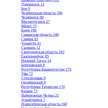
Дзержинск
12
Бор
9
Челябинская область
196
Челябинск
90
Магнитогорск
27
Миасс
15
Киев
190
Самарская область
189
Самара
93
Тольятти
41
Сызрань
12
Свердловская область
183
Екатеринбург
85
Нижний Тагил
14
Березовский
8
Республика Башкортостан
176
Уфа
72
Стерлитамак
9
Октябрьский
8
Республика Татарстан
170
Казань
73
Набережные Челны
21
Альметьевск
7
Новосибирская область
160