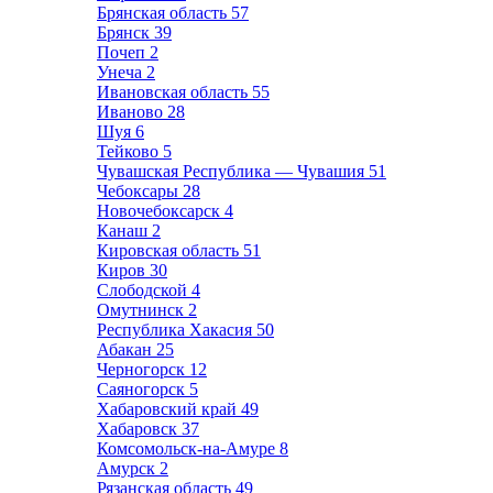
Брянская область
57
Брянск
39
Почеп
2
Унеча
2
Ивановская область
55
Иваново
28
Шуя
6
Тейково
5
Чувашская Республика — Чувашия
51
Чебоксары
28
Новочебоксарск
4
Канаш
2
Кировская область
51
Киров
30
Слободской
4
Омутнинск
2
Республика Хакасия
50
Абакан
25
Черногорск
12
Саяногорск
5
Хабаровский край
49
Хабаровск
37
Комсомольск-на-Амуре
8
Амурск
2
Рязанская область
49