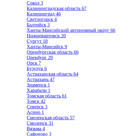
Сокол
3
Калининградская область
67
Калининград
46
Светлогорск
4
Балтийск
3
Ханты-Мансийский автономный округ
66
Нижневартовск
20
Сургут
18
Ханты-Мансийск
9
Оренбургская область
66
Оренбург
29
Орск
7
Бузулук
6
Астраханская область
64
Астрахань
47
Знаменск
1
Харабали
1
Томская область
61
Томск
42
Северск
3
Асино
1
Смоленская область
57
Смоленск
31
Вязьма
4
Сафоново
3