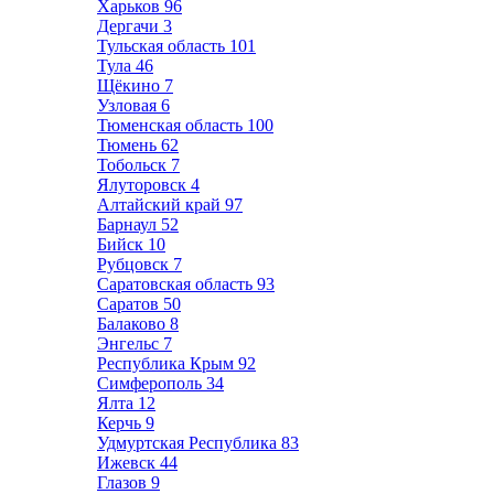
Харьков
96
Дергачи
3
Тульская область
101
Тула
46
Щёкино
7
Узловая
6
Тюменская область
100
Тюмень
62
Тобольск
7
Ялуторовск
4
Алтайский край
97
Барнаул
52
Бийск
10
Рубцовск
7
Саратовская область
93
Саратов
50
Балаково
8
Энгельс
7
Республика Крым
92
Симферополь
34
Ялта
12
Керчь
9
Удмуртская Республика
83
Ижевск
44
Глазов
9