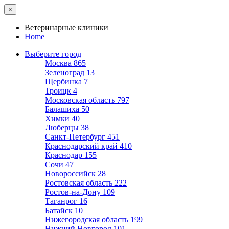
×
Ветеринарные клиники
Home
Выберите город
Москва
865
Зеленоград
13
Щербинка
7
Троицк
4
Московская область
797
Балашиха
50
Химки
40
Люберцы
38
Санкт-Петербург
451
Краснодарский край
410
Краснодар
155
Сочи
47
Новороссийск
28
Ростовская область
222
Ростов-на-Дону
109
Таганрог
16
Батайск
10
Нижегородская область
199
Нижний Новгород
101