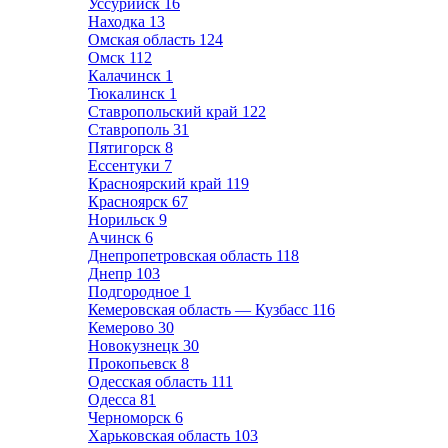
Уссурийск
16
Находка
13
Омская область
124
Омск
112
Калачинск
1
Тюкалинск
1
Ставропольский край
122
Ставрополь
31
Пятигорск
8
Ессентуки
7
Красноярский край
119
Красноярск
67
Норильск
9
Ачинск
6
Днепропетровская область
118
Днепр
103
Подгородное
1
Кемеровская область — Кузбасс
116
Кемерово
30
Новокузнецк
30
Прокопьевск
8
Одесская область
111
Одесса
81
Черноморск
6
Харьковская область
103