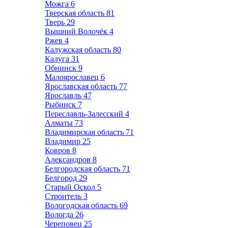
Можга
6
Тверская область
81
Тверь
29
Вышний Волочёк
4
Ржев
4
Калужская область
80
Калуга
31
Обнинск
9
Малоярославец
6
Ярославская область
77
Ярославль
47
Рыбинск
7
Переславль-Залесский
4
Алматы
73
Владимирская область
71
Владимир
25
Ковров
8
Александров
8
Белгородская область
71
Белгород
29
Старый Оскол
5
Строитель
3
Вологодская область
69
Вологда
26
Череповец
25