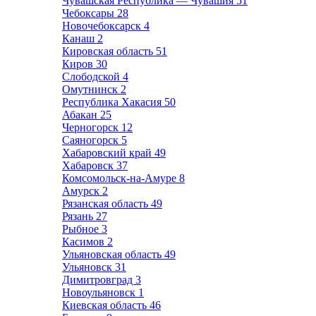
Чувашская Республика — Чувашия
51
Чебоксары
28
Новочебоксарск
4
Канаш
2
Кировская область
51
Киров
30
Слободской
4
Омутнинск
2
Республика Хакасия
50
Абакан
25
Черногорск
12
Саяногорск
5
Хабаровский край
49
Хабаровск
37
Комсомольск-на-Амуре
8
Амурск
2
Рязанская область
49
Рязань
27
Рыбное
3
Касимов
2
Ульяновская область
49
Ульяновск
31
Димитровград
3
Новоульяновск
1
Киевская область
46