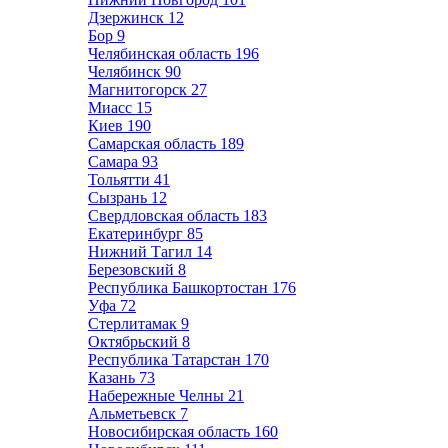
Дзержинск
12
Бор
9
Челябинская область
196
Челябинск
90
Магнитогорск
27
Миасс
15
Киев
190
Самарская область
189
Самара
93
Тольятти
41
Сызрань
12
Свердловская область
183
Екатеринбург
85
Нижний Тагил
14
Березовский
8
Республика Башкортостан
176
Уфа
72
Стерлитамак
9
Октябрьский
8
Республика Татарстан
170
Казань
73
Набережные Челны
21
Альметьевск
7
Новосибирская область
160