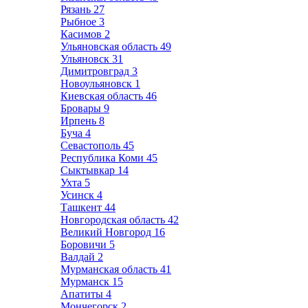
Рязань
27
Рыбное
3
Касимов
2
Ульяновская область
49
Ульяновск
31
Димитровград
3
Новоульяновск
1
Киевская область
46
Бровары
9
Ирпень
8
Буча
4
Севастополь
45
Республика Коми
45
Сыктывкар
14
Ухта
5
Усинск
4
Ташкент
44
Новгородская область
42
Великий Новгород
16
Боровичи
5
Валдай
2
Мурманская область
41
Мурманск
15
Апатиты
4
Мончегорск
2