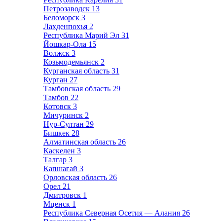
Петрозаводск
13
Беломорск
3
Лахденпохья
2
Республика Марий Эл
31
Йошкар-Ола
15
Волжск
3
Козьмодемьянск
2
Курганская область
31
Курган
27
Тамбовская область
29
Тамбов
22
Котовск
3
Мичуринск
2
Нур-Султан
29
Бишкек
28
Алматинская область
26
Каскелен
3
Талгар
3
Капшагай
3
Орловская область
26
Орел
21
Дмитровск
1
Мценск
1
Республика Северная Осетия — Алания
26