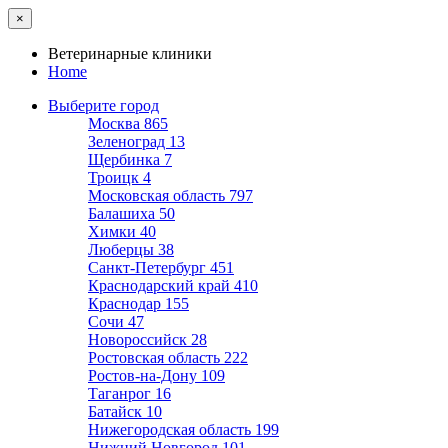
×
Ветеринарные клиники
Home
Выберите город
Москва
865
Зеленоград
13
Щербинка
7
Троицк
4
Московская область
797
Балашиха
50
Химки
40
Люберцы
38
Санкт-Петербург
451
Краснодарский край
410
Краснодар
155
Сочи
47
Новороссийск
28
Ростовская область
222
Ростов-на-Дону
109
Таганрог
16
Батайск
10
Нижегородская область
199
Нижний Новгород
101