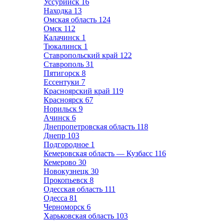
Уссурийск
16
Находка
13
Омская область
124
Омск
112
Калачинск
1
Тюкалинск
1
Ставропольский край
122
Ставрополь
31
Пятигорск
8
Ессентуки
7
Красноярский край
119
Красноярск
67
Норильск
9
Ачинск
6
Днепропетровская область
118
Днепр
103
Подгородное
1
Кемеровская область — Кузбасс
116
Кемерово
30
Новокузнецк
30
Прокопьевск
8
Одесская область
111
Одесса
81
Черноморск
6
Харьковская область
103