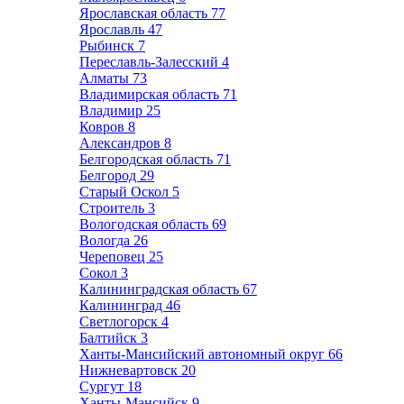
Ярославская область
77
Ярославль
47
Рыбинск
7
Переславль-Залесский
4
Алматы
73
Владимирская область
71
Владимир
25
Ковров
8
Александров
8
Белгородская область
71
Белгород
29
Старый Оскол
5
Строитель
3
Вологодская область
69
Вологда
26
Череповец
25
Сокол
3
Калининградская область
67
Калининград
46
Светлогорск
4
Балтийск
3
Ханты-Мансийский автономный округ
66
Нижневартовск
20
Сургут
18
Ханты-Мансийск
9