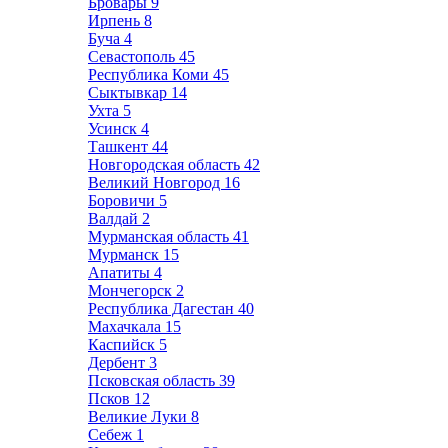
Бровары
9
Ирпень
8
Буча
4
Севастополь
45
Республика Коми
45
Сыктывкар
14
Ухта
5
Усинск
4
Ташкент
44
Новгородская область
42
Великий Новгород
16
Боровичи
5
Валдай
2
Мурманская область
41
Мурманск
15
Апатиты
4
Мончегорск
2
Республика Дагестан
40
Махачкала
15
Каспийск
5
Дербент
3
Псковская область
39
Псков
12
Великие Луки
8
Себеж
1