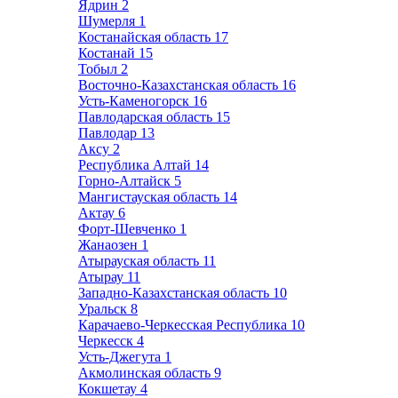
Ядрин
2
Шумерля
1
Костанайская область
17
Костанай
15
Тобыл
2
Восточно-Казахстанская область
16
Усть-Каменогорск
16
Павлодарская область
15
Павлодар
13
Аксу
2
Республика Алтай
14
Горно-Алтайск
5
Мангистауская область
14
Актау
6
Форт-Шевченко
1
Жанаозен
1
Атырауская область
11
Атырау
11
Западно-Казахстанская область
10
Уральск
8
Карачаево-Черкесская Республика
10
Черкесск
4
Усть-Джегута
1
Акмолинская область
9
Кокшетау
4