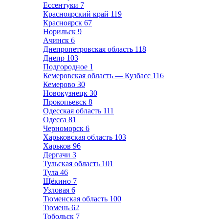
Ессентуки
7
Красноярский край
119
Красноярск
67
Норильск
9
Ачинск
6
Днепропетровская область
118
Днепр
103
Подгородное
1
Кемеровская область — Кузбасс
116
Кемерово
30
Новокузнецк
30
Прокопьевск
8
Одесская область
111
Одесса
81
Черноморск
6
Харьковская область
103
Харьков
96
Дергачи
3
Тульская область
101
Тула
46
Щёкино
7
Узловая
6
Тюменская область
100
Тюмень
62
Тобольск
7