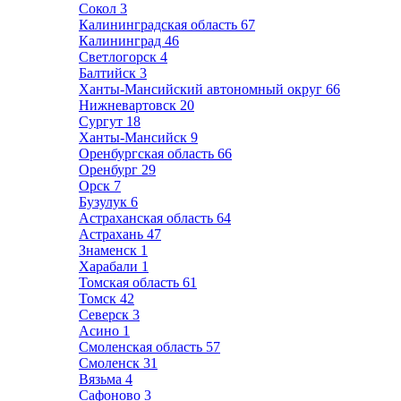
Сокол
3
Калининградская область
67
Калининград
46
Светлогорск
4
Балтийск
3
Ханты-Мансийский автономный округ
66
Нижневартовск
20
Сургут
18
Ханты-Мансийск
9
Оренбургская область
66
Оренбург
29
Орск
7
Бузулук
6
Астраханская область
64
Астрахань
47
Знаменск
1
Харабали
1
Томская область
61
Томск
42
Северск
3
Асино
1
Смоленская область
57
Смоленск
31
Вязьма
4
Сафоново
3