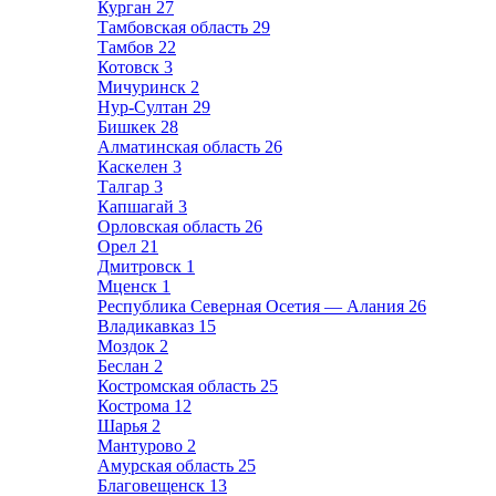
Курган
27
Тамбовская область
29
Тамбов
22
Котовск
3
Мичуринск
2
Нур-Султан
29
Бишкек
28
Алматинская область
26
Каскелен
3
Талгар
3
Капшагай
3
Орловская область
26
Орел
21
Дмитровск
1
Мценск
1
Республика Северная Осетия — Алания
26
Владикавказ
15
Моздок
2
Беслан
2
Костромская область
25
Кострома
12
Шарья
2
Мантурово
2
Амурская область
25
Благовещенск
13