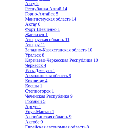
Аксу
2
Республика Алтай
14
Горно-Алтайск
5
Мангистауская область
14
Актау
6
Форт-Шевченко
1
Жанаозен
1
Атырауская область
11
Атырау
11
Западно-Казахстанская область
10
Уральск
8
Карачаево-Черкесская Республика
10
Черкесск
4
Усть-Джегута
1
Акмолинская область
9
Кокшетау
4
Косшы
1
Степногорск
1
Чеченская Республика
9
Грозный
5
Аргун
1
Урус-Мартан
1
Актюбинская область
9
Актобе
9
Еврейская автономная область
8