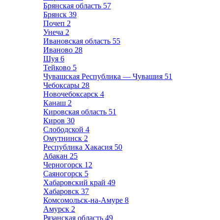
Брянская область
57
Брянск
39
Почеп
2
Унеча
2
Ивановская область
55
Иваново
28
Шуя
6
Тейково
5
Чувашская Республика — Чувашия
51
Чебоксары
28
Новочебоксарск
4
Канаш
2
Кировская область
51
Киров
30
Слободской
4
Омутнинск
2
Республика Хакасия
50
Абакан
25
Черногорск
12
Саяногорск
5
Хабаровский край
49
Хабаровск
37
Комсомольск-на-Амуре
8
Амурск
2
Рязанская область
49