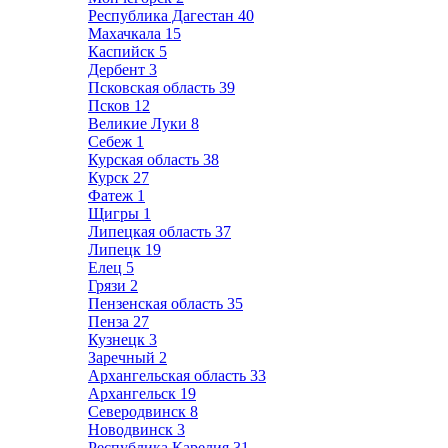
Республика Дагестан
40
Махачкала
15
Каспийск
5
Дербент
3
Псковская область
39
Псков
12
Великие Луки
8
Себеж
1
Курская область
38
Курск
27
Фатеж
1
Щигры
1
Липецкая область
37
Липецк
19
Елец
5
Грязи
2
Пензенская область
35
Пенза
27
Кузнецк
3
Заречный
2
Архангельская область
33
Архангельск
19
Северодвинск
8
Новодвинск
3
Республика Карелия
31