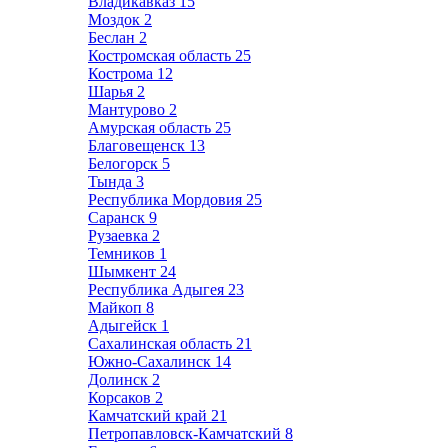
Владикавказ
15
Моздок
2
Беслан
2
Костромская область
25
Кострома
12
Шарья
2
Мантурово
2
Амурская область
25
Благовещенск
13
Белогорск
5
Тында
3
Республика Мордовия
25
Саранск
9
Рузаевка
2
Темников
1
Шымкент
24
Республика Адыгея
23
Майкоп
8
Адыгейск
1
Сахалинская область
21
Южно-Сахалинск
14
Долинск
2
Корсаков
2
Камчатский край
21
Петропавловск-Камчатский
8