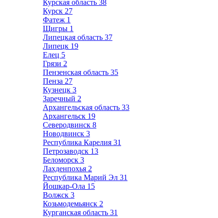
Курская область
38
Курск
27
Фатеж
1
Щигры
1
Липецкая область
37
Липецк
19
Елец
5
Грязи
2
Пензенская область
35
Пенза
27
Кузнецк
3
Заречный
2
Архангельская область
33
Архангельск
19
Северодвинск
8
Новодвинск
3
Республика Карелия
31
Петрозаводск
13
Беломорск
3
Лахденпохья
2
Республика Марий Эл
31
Йошкар-Ола
15
Волжск
3
Козьмодемьянск
2
Курганская область
31