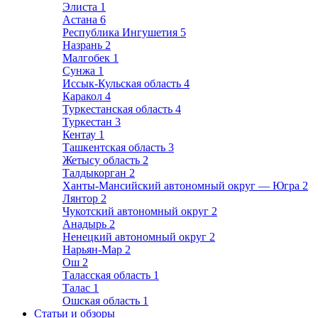
Элиста
1
Астана
6
Республика Ингушетия
5
Назрань
2
Малгобек
1
Сунжа
1
Иссык-Кульская область
4
Каракол
4
Туркестанская область
4
Туркестан
3
Кентау
1
Ташкентская область
3
Жетысу область
2
Талдыкорган
2
Ханты-Мансийский автономный округ — Югра
2
Лянтор
2
Чукотский автономный округ
2
Анадырь
2
Ненецкий автономный округ
2
Нарьян-Мар
2
Ош
2
Таласская область
1
Талас
1
Ошская область
1
Статьи и обзоры