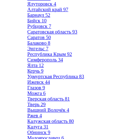
Ялуторовск
4
Алтайский край
97
Барнаул
52
Бийск
10
Рубцовск
7
Саратовская область
93
Саратов
50
Балаково
8
Энгельс
7
Республика Крым
92
Симферополь
34
Ялта
12
Керчь
9
Удмуртская Республика
83
Ижевск
44
Глазов
9
Можга
6
Тверская область
81
Тверь
29
Вышний Волочёк
4
Ржев
4
Калужская область
80
Калуга
31
Обнинск
9
Малоярославец
6