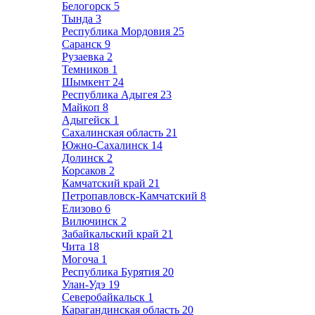
Белогорск
5
Тында
3
Республика Мордовия
25
Саранск
9
Рузаевка
2
Темников
1
Шымкент
24
Республика Адыгея
23
Майкоп
8
Адыгейск
1
Сахалинская область
21
Южно-Сахалинск
14
Долинск
2
Корсаков
2
Камчатский край
21
Петропавловск-Камчатский
8
Елизово
6
Вилючинск
2
Забайкальский край
21
Чита
18
Могоча
1
Республика Бурятия
20
Улан-Удэ
19
Северобайкальск
1
Карагандинская область
20