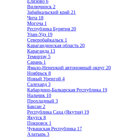
Елизово
6
Вилючинск
2
Забайкальский край
21
Чита
18
Могоча
1
Республика Бурятия
20
Улан-Удэ
19
Северобайкальск
1
Карагандинская область
20
Караганда
13
Темиртау
5
Сарань
1
Ямало-Ненецкий автономный округ
20
Ноябрьск
8
Новый Уренгой
4
Салехард
3
Кабардино-Балкарская Республика
19
Нальчик
10
Прохладный
3
Баксан
2
Республика Саха (Якутия)
19
Якутск
8
Покровск
1
Чувашская Республика
17
Алатырь
3