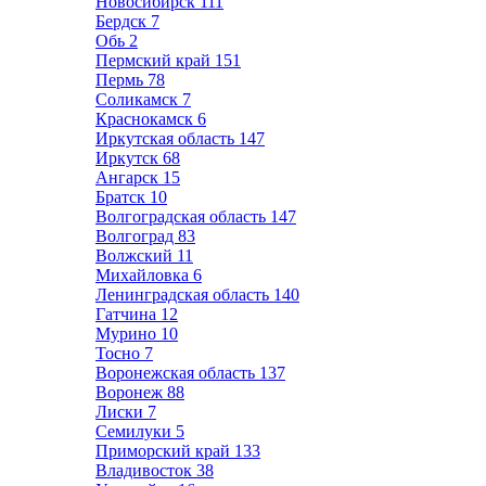
Новосибирск
111
Бердск
7
Обь
2
Пермский край
151
Пермь
78
Соликамск
7
Краснокамск
6
Иркутская область
147
Иркутск
68
Ангарск
15
Братск
10
Волгоградская область
147
Волгоград
83
Волжский
11
Михайловка
6
Ленинградская область
140
Гатчина
12
Мурино
10
Тосно
7
Воронежская область
137
Воронеж
88
Лиски
7
Семилуки
5
Приморский край
133
Владивосток
38