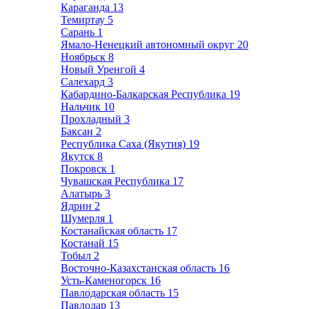
Караганда
13
Темиртау
5
Сарань
1
Ямало-Ненецкий автономный округ
20
Ноябрьск
8
Новый Уренгой
4
Салехард
3
Кабардино-Балкарская Республика
19
Нальчик
10
Прохладный
3
Баксан
2
Республика Саха (Якутия)
19
Якутск
8
Покровск
1
Чувашская Республика
17
Алатырь
3
Ядрин
2
Шумерля
1
Костанайская область
17
Костанай
15
Тобыл
2
Восточно-Казахстанская область
16
Усть-Каменогорск
16
Павлодарская область
15
Павлодар
13