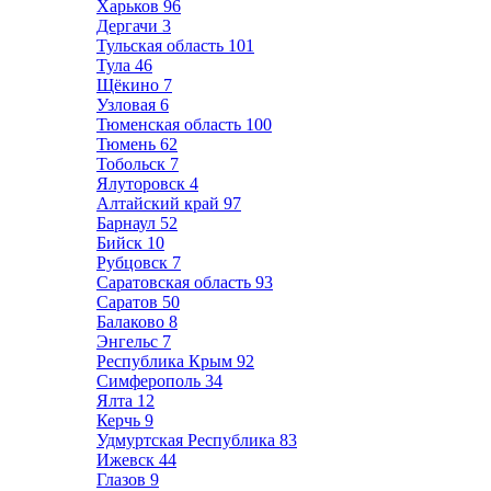
Харьков
96
Дергачи
3
Тульская область
101
Тула
46
Щёкино
7
Узловая
6
Тюменская область
100
Тюмень
62
Тобольск
7
Ялуторовск
4
Алтайский край
97
Барнаул
52
Бийск
10
Рубцовск
7
Саратовская область
93
Саратов
50
Балаково
8
Энгельс
7
Республика Крым
92
Симферополь
34
Ялта
12
Керчь
9
Удмуртская Республика
83
Ижевск
44
Глазов
9