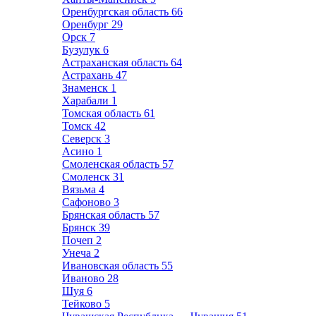
Оренбургская область
66
Оренбург
29
Орск
7
Бузулук
6
Астраханская область
64
Астрахань
47
Знаменск
1
Харабали
1
Томская область
61
Томск
42
Северск
3
Асино
1
Смоленская область
57
Смоленск
31
Вязьма
4
Сафоново
3
Брянская область
57
Брянск
39
Почеп
2
Унеча
2
Ивановская область
55
Иваново
28
Шуя
6
Тейково
5