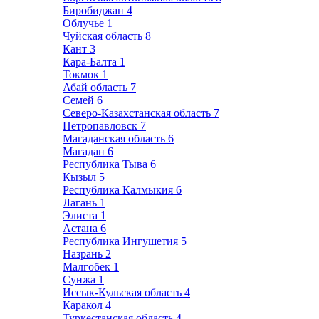
Биробиджан
4
Облучье
1
Чуйская область
8
Кант
3
Кара-Балта
1
Токмок
1
Абай область
7
Семей
6
Северо-Казахстанская область
7
Петропавловск
7
Магаданская область
6
Магадан
6
Республика Тыва
6
Кызыл
5
Республика Калмыкия
6
Лагань
1
Элиста
1
Астана
6
Республика Ингушетия
5
Назрань
2
Малгобек
1
Сунжа
1
Иссык-Кульская область
4
Каракол
4
Туркестанская область
4