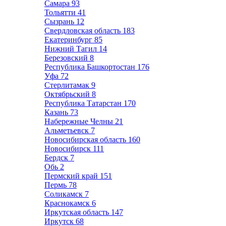
Самара
93
Тольятти
41
Сызрань
12
Свердловская область
183
Екатеринбург
85
Нижний Тагил
14
Березовский
8
Республика Башкортостан
176
Уфа
72
Стерлитамак
9
Октябрьский
8
Республика Татарстан
170
Казань
73
Набережные Челны
21
Альметьевск
7
Новосибирская область
160
Новосибирск
111
Бердск
7
Обь
2
Пермский край
151
Пермь
78
Соликамск
7
Краснокамск
6
Иркутская область
147
Иркутск
68