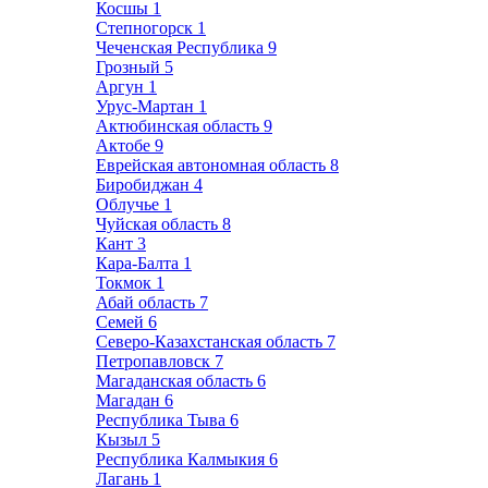
Косшы
1
Степногорск
1
Чеченская Республика
9
Грозный
5
Аргун
1
Урус-Мартан
1
Актюбинская область
9
Актобе
9
Еврейская автономная область
8
Биробиджан
4
Облучье
1
Чуйская область
8
Кант
3
Кара-Балта
1
Токмок
1
Абай область
7
Семей
6
Северо-Казахстанская область
7
Петропавловск
7
Магаданская область
6
Магадан
6
Республика Тыва
6
Кызыл
5
Республика Калмыкия
6
Лагань
1