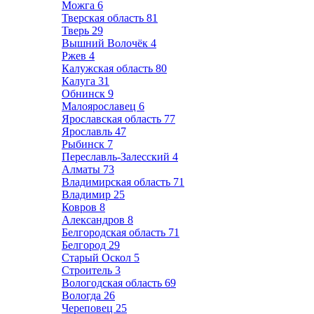
Можга
6
Тверская область
81
Тверь
29
Вышний Волочёк
4
Ржев
4
Калужская область
80
Калуга
31
Обнинск
9
Малоярославец
6
Ярославская область
77
Ярославль
47
Рыбинск
7
Переславль-Залесский
4
Алматы
73
Владимирская область
71
Владимир
25
Ковров
8
Александров
8
Белгородская область
71
Белгород
29
Старый Оскол
5
Строитель
3
Вологодская область
69
Вологда
26
Череповец
25