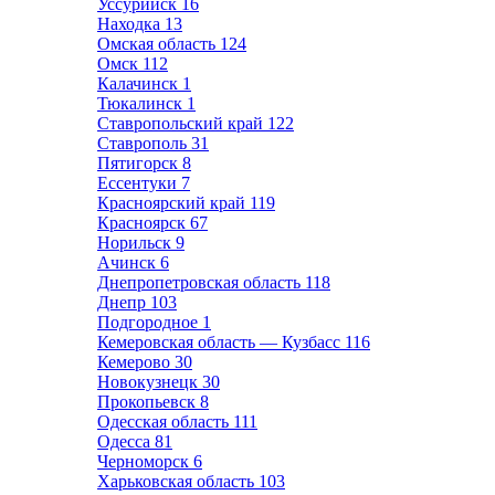
Уссурийск
16
Находка
13
Омская область
124
Омск
112
Калачинск
1
Тюкалинск
1
Ставропольский край
122
Ставрополь
31
Пятигорск
8
Ессентуки
7
Красноярский край
119
Красноярск
67
Норильск
9
Ачинск
6
Днепропетровская область
118
Днепр
103
Подгородное
1
Кемеровская область — Кузбасс
116
Кемерово
30
Новокузнецк
30
Прокопьевск
8
Одесская область
111
Одесса
81
Черноморск
6
Харьковская область
103