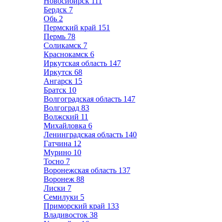
Новосибирск
111
Бердск
7
Обь
2
Пермский край
151
Пермь
78
Соликамск
7
Краснокамск
6
Иркутская область
147
Иркутск
68
Ангарск
15
Братск
10
Волгоградская область
147
Волгоград
83
Волжский
11
Михайловка
6
Ленинградская область
140
Гатчина
12
Мурино
10
Тосно
7
Воронежская область
137
Воронеж
88
Лиски
7
Семилуки
5
Приморский край
133
Владивосток
38