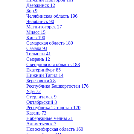
Дзержинск
12
Бор
9
Челябинская область
196
Челябинск
90
Магнитогорск
27
Миасс
15
Киев
190
Самарская область
189
Самара
93
Тольятти
41
Сызрань
12
Свердловская область
183
Екатеринбург
85
Нижний Тагил
14
Березовский
8
Республика Башкортостан
176
Уфа
72
Стерлитамак
9
Октябрьский
8
Республика Татарстан
170
Казань
73
Набережные Челны
21
Альметьевск
7
Новосибирская область
160