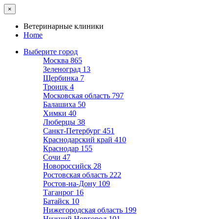
×
Ветеринарные клиники
Home
Выберите город
Москва
865
Зеленоград
13
Щербинка
7
Троицк
4
Московская область
797
Балашиха
50
Химки
40
Люберцы
38
Санкт-Петербург
451
Краснодарский край
410
Краснодар
155
Сочи
47
Новороссийск
28
Ростовская область
222
Ростов-на-Дону
109
Таганрог
16
Батайск
10
Нижегородская область
199
Нижний Новгород
101