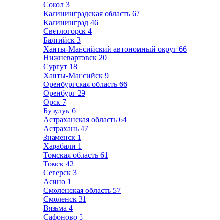
Сокол
3
Калининградская область
67
Калининград
46
Светлогорск
4
Балтийск
3
Ханты-Мансийский автономный округ
66
Нижневартовск
20
Сургут
18
Ханты-Мансийск
9
Оренбургская область
66
Оренбург
29
Орск
7
Бузулук
6
Астраханская область
64
Астрахань
47
Знаменск
1
Харабали
1
Томская область
61
Томск
42
Северск
3
Асино
1
Смоленская область
57
Смоленск
31
Вязьма
4
Сафоново
3