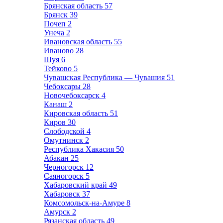
Брянская область
57
Брянск
39
Почеп
2
Унеча
2
Ивановская область
55
Иваново
28
Шуя
6
Тейково
5
Чувашская Республика — Чувашия
51
Чебоксары
28
Новочебоксарск
4
Канаш
2
Кировская область
51
Киров
30
Слободской
4
Омутнинск
2
Республика Хакасия
50
Абакан
25
Черногорск
12
Саяногорск
5
Хабаровский край
49
Хабаровск
37
Комсомольск-на-Амуре
8
Амурск
2
Рязанская область
49