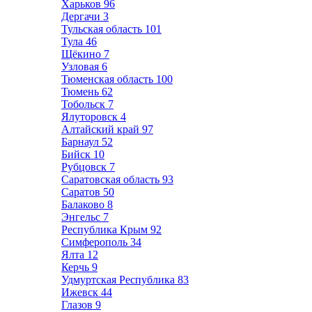
Харьков
96
Дергачи
3
Тульская область
101
Тула
46
Щёкино
7
Узловая
6
Тюменская область
100
Тюмень
62
Тобольск
7
Ялуторовск
4
Алтайский край
97
Барнаул
52
Бийск
10
Рубцовск
7
Саратовская область
93
Саратов
50
Балаково
8
Энгельс
7
Республика Крым
92
Симферополь
34
Ялта
12
Керчь
9
Удмуртская Республика
83
Ижевск
44
Глазов
9