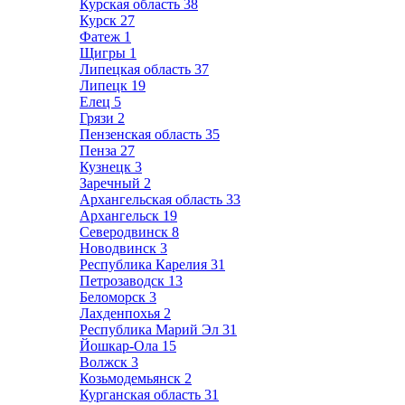
Курская область
38
Курск
27
Фатеж
1
Щигры
1
Липецкая область
37
Липецк
19
Елец
5
Грязи
2
Пензенская область
35
Пенза
27
Кузнецк
3
Заречный
2
Архангельская область
33
Архангельск
19
Северодвинск
8
Новодвинск
3
Республика Карелия
31
Петрозаводск
13
Беломорск
3
Лахденпохья
2
Республика Марий Эл
31
Йошкар-Ола
15
Волжск
3
Козьмодемьянск
2
Курганская область
31