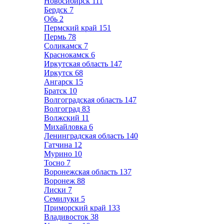
Новосибирск
111
Бердск
7
Обь
2
Пермский край
151
Пермь
78
Соликамск
7
Краснокамск
6
Иркутская область
147
Иркутск
68
Ангарск
15
Братск
10
Волгоградская область
147
Волгоград
83
Волжский
11
Михайловка
6
Ленинградская область
140
Гатчина
12
Мурино
10
Тосно
7
Воронежская область
137
Воронеж
88
Лиски
7
Семилуки
5
Приморский край
133
Владивосток
38