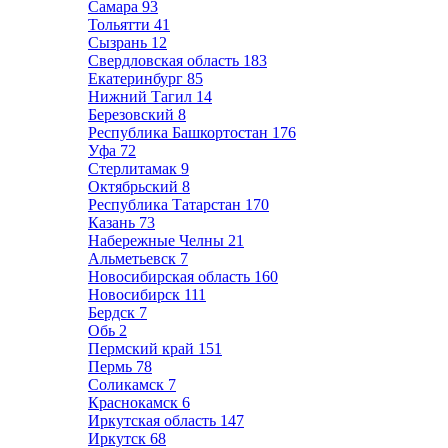
Самара
93
Тольятти
41
Сызрань
12
Свердловская область
183
Екатеринбург
85
Нижний Тагил
14
Березовский
8
Республика Башкортостан
176
Уфа
72
Стерлитамак
9
Октябрьский
8
Республика Татарстан
170
Казань
73
Набережные Челны
21
Альметьевск
7
Новосибирская область
160
Новосибирск
111
Бердск
7
Обь
2
Пермский край
151
Пермь
78
Соликамск
7
Краснокамск
6
Иркутская область
147
Иркутск
68