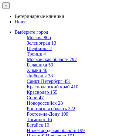
×
Ветеринарные клиники
Home
Выберите город
Москва
865
Зеленоград
13
Щербинка
7
Троицк
4
Московская область
797
Балашиха
50
Химки
40
Люберцы
38
Санкт-Петербург
451
Краснодарский край
410
Краснодар
155
Сочи
47
Новороссийск
28
Ростовская область
222
Ростов-на-Дону
109
Таганрог
16
Батайск
10
Нижегородская область
199
Нижний Новгород
101