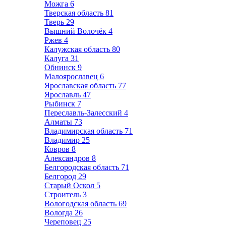
Можга
6
Тверская область
81
Тверь
29
Вышний Волочёк
4
Ржев
4
Калужская область
80
Калуга
31
Обнинск
9
Малоярославец
6
Ярославская область
77
Ярославль
47
Рыбинск
7
Переславль-Залесский
4
Алматы
73
Владимирская область
71
Владимир
25
Ковров
8
Александров
8
Белгородская область
71
Белгород
29
Старый Оскол
5
Строитель
3
Вологодская область
69
Вологда
26
Череповец
25