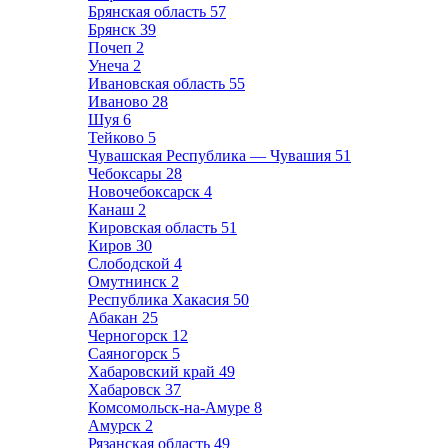
Брянская область
57
Брянск
39
Почеп
2
Унеча
2
Ивановская область
55
Иваново
28
Шуя
6
Тейково
5
Чувашская Республика — Чувашия
51
Чебоксары
28
Новочебоксарск
4
Канаш
2
Кировская область
51
Киров
30
Слободской
4
Омутнинск
2
Республика Хакасия
50
Абакан
25
Черногорск
12
Саяногорск
5
Хабаровский край
49
Хабаровск
37
Комсомольск-на-Амуре
8
Амурск
2
Рязанская область
49