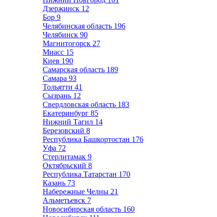
Дзержинск
12
Бор
9
Челябинская область
196
Челябинск
90
Магнитогорск
27
Миасс
15
Киев
190
Самарская область
189
Самара
93
Тольятти
41
Сызрань
12
Свердловская область
183
Екатеринбург
85
Нижний Тагил
14
Березовский
8
Республика Башкортостан
176
Уфа
72
Стерлитамак
9
Октябрьский
8
Республика Татарстан
170
Казань
73
Набережные Челны
21
Альметьевск
7
Новосибирская область
160