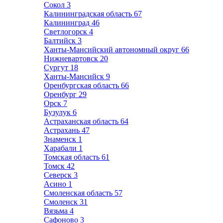
Сокол
3
Калининградская область
67
Калининград
46
Светлогорск
4
Балтийск
3
Ханты-Мансийский автономный округ
66
Нижневартовск
20
Сургут
18
Ханты-Мансийск
9
Оренбургская область
66
Оренбург
29
Орск
7
Бузулук
6
Астраханская область
64
Астрахань
47
Знаменск
1
Харабали
1
Томская область
61
Томск
42
Северск
3
Асино
1
Смоленская область
57
Смоленск
31
Вязьма
4
Сафоново
3