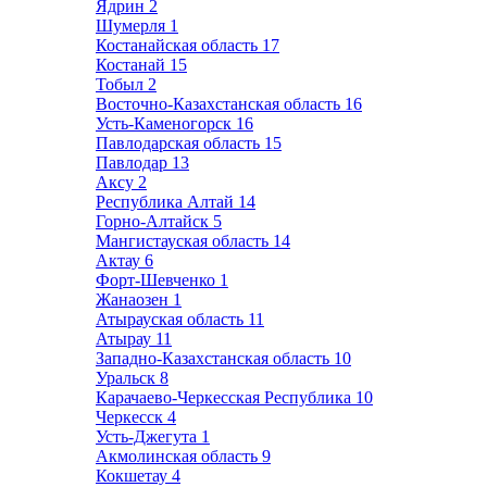
Ядрин
2
Шумерля
1
Костанайская область
17
Костанай
15
Тобыл
2
Восточно-Казахстанская область
16
Усть-Каменогорск
16
Павлодарская область
15
Павлодар
13
Аксу
2
Республика Алтай
14
Горно-Алтайск
5
Мангистауская область
14
Актау
6
Форт-Шевченко
1
Жанаозен
1
Атырауская область
11
Атырау
11
Западно-Казахстанская область
10
Уральск
8
Карачаево-Черкесская Республика
10
Черкесск
4
Усть-Джегута
1
Акмолинская область
9
Кокшетау
4