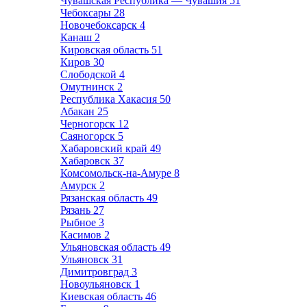
Чувашская Республика — Чувашия
51
Чебоксары
28
Новочебоксарск
4
Канаш
2
Кировская область
51
Киров
30
Слободской
4
Омутнинск
2
Республика Хакасия
50
Абакан
25
Черногорск
12
Саяногорск
5
Хабаровский край
49
Хабаровск
37
Комсомольск-на-Амуре
8
Амурск
2
Рязанская область
49
Рязань
27
Рыбное
3
Касимов
2
Ульяновская область
49
Ульяновск
31
Димитровград
3
Новоульяновск
1
Киевская область
46