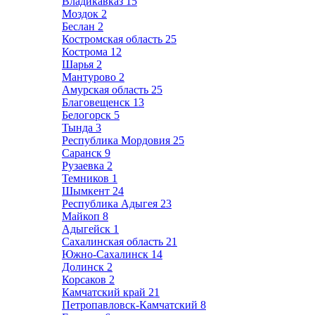
Владикавказ
15
Моздок
2
Беслан
2
Костромская область
25
Кострома
12
Шарья
2
Мантурово
2
Амурская область
25
Благовещенск
13
Белогорск
5
Тында
3
Республика Мордовия
25
Саранск
9
Рузаевка
2
Темников
1
Шымкент
24
Республика Адыгея
23
Майкоп
8
Адыгейск
1
Сахалинская область
21
Южно-Сахалинск
14
Долинск
2
Корсаков
2
Камчатский край
21
Петропавловск-Камчатский
8