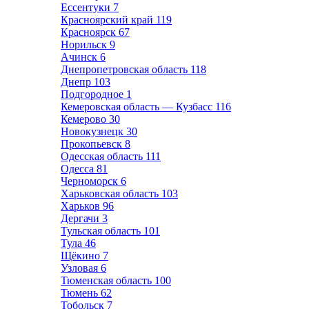
Ессентуки
7
Красноярский край
119
Красноярск
67
Норильск
9
Ачинск
6
Днепропетровская область
118
Днепр
103
Подгородное
1
Кемеровская область — Кузбасс
116
Кемерово
30
Новокузнецк
30
Прокопьевск
8
Одесская область
111
Одесса
81
Черноморск
6
Харьковская область
103
Харьков
96
Дергачи
3
Тульская область
101
Тула
46
Щёкино
7
Узловая
6
Тюменская область
100
Тюмень
62
Тобольск
7