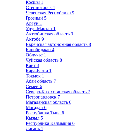
Косшы
1
Степногорск
1
Чеченская Республика
9
Грозный
5
Аргун
1
Урус-Мартан
1
Актюбинская область
9
Актобе
9
Еврейская автономная область
8
Биробиджан
4
Облучье
1
Чуйская область
8
Кант
3
Кара-Балта
1
Токмок
1
Абай область
7
Семей
6
Северо-Казахстанская область
7
Петропавловск
7
Магаданская область
6
Магадан
6
Республика Тыва
6
Кызыл
5
Республика Калмыкия
6
Лагань
1