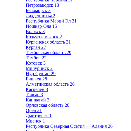
Петрозаводск
13
Беломорск
3
Лахденпохья
2
Республика Марий Эл
31
Йошкар-Ола
15
Волжск
3
Козьмодемьянск
2
Курганская область
31
Курган
27
Тамбовская область
29
Тамбов
22
Котовск
3
Мичуринск
2
Нур-Султан
29
Бишкек
28
Алматинская область
26
Каскелен
3
Талгар
3
Капшагай
3
Орловская область
26
Орел
21
Дмитровск
1
Мценск
1
Республика Северная Осетия — Алания
26