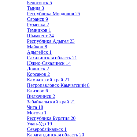
Белогорск
5
Тында
3
Республика Мордовия
25
Саранск
9
Рузаевка
2
Темников
1
Шымкент
24
Республика Адыгея
23
Майкоп
8
Адыгейск
1
Сахалинская область
21
Южно-Сахалинск
14
Долинск
2
Корсаков
2
Камчатский край
21
Петропавловск-Камчатский
8
Елизово
6
Вилючинск
2
Забайкальский край
21
Чита
18
Могоча
1
Республика Бурятия
20
Улан-Удэ
19
Северобайкальск
1
Карагандинская область
20