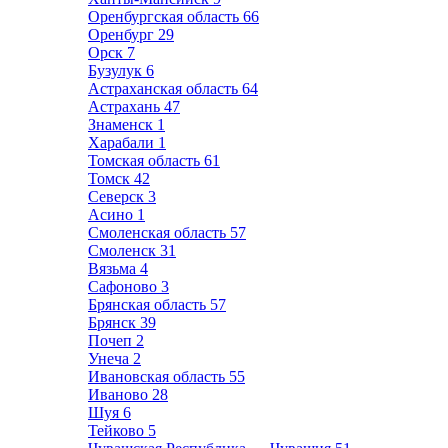
Оренбургская область
66
Оренбург
29
Орск
7
Бузулук
6
Астраханская область
64
Астрахань
47
Знаменск
1
Харабали
1
Томская область
61
Томск
42
Северск
3
Асино
1
Смоленская область
57
Смоленск
31
Вязьма
4
Сафоново
3
Брянская область
57
Брянск
39
Почеп
2
Унеча
2
Ивановская область
55
Иваново
28
Шуя
6
Тейково
5