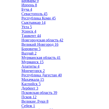
Бровары
9
Ирпень
8
Буча
4
Севастополь
45
Республика Коми
45
Сыктывкар
14
Ухта
5
Усинск
4
Ташкент
44
Новгородская область
42
Великий Новгород
16
Боровичи
5
Валдай
2
Мурманская область
41
Мурманск
15
Апатиты
4
Мончегорск
2
Республика Дагестан
40
Махачкала
15
Каспийск
5
Дербент
3
Псковская область
39
Псков
12
Великие Луки
8
Себеж
1