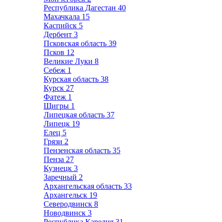
Республика Дагестан
40
Махачкала
15
Каспийск
5
Дербент
3
Псковская область
39
Псков
12
Великие Луки
8
Себеж
1
Курская область
38
Курск
27
Фатеж
1
Щигры
1
Липецкая область
37
Липецк
19
Елец
5
Грязи
2
Пензенская область
35
Пенза
27
Кузнецк
3
Заречный
2
Архангельская область
33
Архангельск
19
Северодвинск
8
Новодвинск
3
Республика Карелия
31