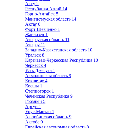
Аксу
2
Республика Алтай
14
Горно-Алтайск
5
Мангистауская область
14
Актау
6
Форт-Шевченко
1
Жанаозен
1
Атырауская область
11
Атырау
11
Западно-Казахстанская область
10
Уральск
8
Карачаево-Черкесская Республика
10
Черкесск
4
Усть-Джегута
1
Акмолинская область
9
Кокшетау
4
Косшы
1
Степногорск
1
Чеченская Республика
9
Грозный
5
Аргун
1
Урус-Мартан
1
Актюбинская область
9
Актобе
9
Еврейская автономная область
8