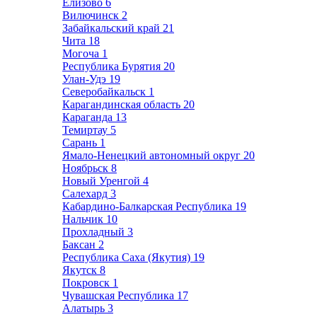
Елизово
6
Вилючинск
2
Забайкальский край
21
Чита
18
Могоча
1
Республика Бурятия
20
Улан-Удэ
19
Северобайкальск
1
Карагандинская область
20
Караганда
13
Темиртау
5
Сарань
1
Ямало-Ненецкий автономный округ
20
Ноябрьск
8
Новый Уренгой
4
Салехард
3
Кабардино-Балкарская Республика
19
Нальчик
10
Прохладный
3
Баксан
2
Республика Саха (Якутия)
19
Якутск
8
Покровск
1
Чувашская Республика
17
Алатырь
3