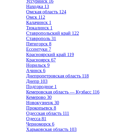
Уссурийск
16
Находка
13
Омская область
124
Омск
112
Калачинск
1
Тюкалинск
1
Ставропольский край
122
Ставрополь
31
Пятигорск
8
Ессентуки
7
Красноярский край
119
Красноярск
67
Норильск
9
Ачинск
6
Днепропетровская область
118
Днепр
103
Подгородное
1
Кемеровская область — Кузбасс
116
Кемерово
30
Новокузнецк
30
Прокопьевск
8
Одесская область
111
Одесса
81
Черноморск
6
Харьковская область
103