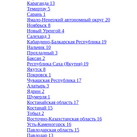
Караганда
13
Темиртау
5
Сарань
1
Ямало-Ненецкий автономный округ
20
Ноябрьск
8
Новый Уренгой
4
Салехард
3
Кабардино-Балкарская Республика
19
Нальчик
10
Прохладный
3
Баксан
2
Республика Саха (Якутия)
19
Якутск
8
Покровск
1
Чувашская Республика
17
Алатырь
3
Ядрин
2
Шумерля
1
Костанайская область
17
Костанай
15
Тобыл
2
Восточно-Казахстанская область
16
Усть-Каменогорск
16
Павлодарская область
15
Павлодар
13