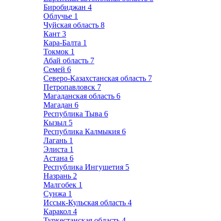
Биробиджан
4
Облучье
1
Чуйская область
8
Кант
3
Кара-Балта
1
Токмок
1
Абай область
7
Семей
6
Северо-Казахстанская область
7
Петропавловск
7
Магаданская область
6
Магадан
6
Республика Тыва
6
Кызыл
5
Республика Калмыкия
6
Лагань
1
Элиста
1
Астана
6
Республика Ингушетия
5
Назрань
2
Малгобек
1
Сунжа
1
Иссык-Кульская область
4
Каракол
4
Туркестанская область
4