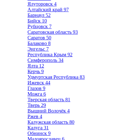
Ялуторовск
4
Алтайский край
97
Барнаул
52
Бийск
10
Рубцовск
7
Саратовская область
93
Саратов
50
Балаково
8
Энгельс
7
Республика Крым
92
Симферополь
34
Ялта
12
Керчь
9
Удмуртская Республика
83
Ижевск
44
Глазов
9
Можга
6
Тверская область
81
Тверь
29
Вышний Волочёк
4
Ржев
4
Калужская область
80
Калуга
31
Обнинск
9
Малоярославец
6