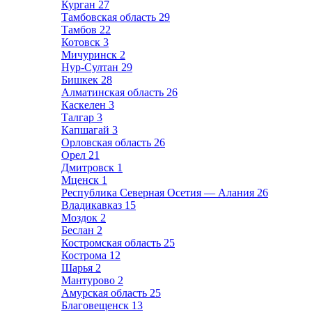
Курган
27
Тамбовская область
29
Тамбов
22
Котовск
3
Мичуринск
2
Нур-Султан
29
Бишкек
28
Алматинская область
26
Каскелен
3
Талгар
3
Капшагай
3
Орловская область
26
Орел
21
Дмитровск
1
Мценск
1
Республика Северная Осетия — Алания
26
Владикавказ
15
Моздок
2
Беслан
2
Костромская область
25
Кострома
12
Шарья
2
Мантурово
2
Амурская область
25
Благовещенск
13