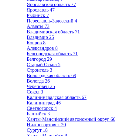
Ярославская область
77
Ярославль
47
Рыбинск
7
Переславль-Залесский
4
Алматы
73
Владимирская область
71
Владимир
25
Ковров
8
Александров
8
Белгородская область
71
Белгород
29
Старый Оскол
5
Строитель
3
Вологодская область
69
Вологда
26
Череповец
25
Сокол
3
Калининградская область
67
Калининград
46
Светлогорск
4
Балтийск
3
Ханты-Мансийский автономный округ
66
Нижневартовск
20
Сургут
18
Ханты-Мансийск
9