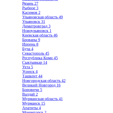
Рязань
27
Рыбное
3
Касимов
2
Ульяновская область
49
Ульяновск
31
Димитровград
3
Новоульяновск
1
Киевская область
46
Бровары
9
Ирпень
8
Буча
4
Севастополь
45
Республика Коми
45
Сыктывкар
14
Ухта
5
Усинск
4
Ташкент
44
Новгородская область
42
Великий Новгород
16
Боровичи
5
Валдай
2
Мурманская область
41
Мурманск
15
Апатиты
4
Мончегорск
2