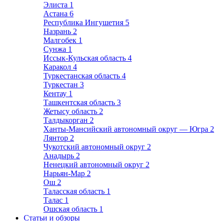
Элиста
1
Астана
6
Республика Ингушетия
5
Назрань
2
Малгобек
1
Сунжа
1
Иссык-Кульская область
4
Каракол
4
Туркестанская область
4
Туркестан
3
Кентау
1
Ташкентская область
3
Жетысу область
2
Талдыкорган
2
Ханты-Мансийский автономный округ — Югра
2
Лянтор
2
Чукотский автономный округ
2
Анадырь
2
Ненецкий автономный округ
2
Нарьян-Мар
2
Ош
2
Таласская область
1
Талас
1
Ошская область
1
Статьи и обзоры