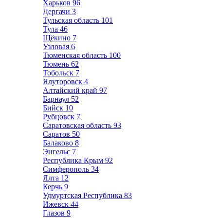
Харьков
96
Дергачи
3
Тульская область
101
Тула
46
Щёкино
7
Узловая
6
Тюменская область
100
Тюмень
62
Тобольск
7
Ялуторовск
4
Алтайский край
97
Барнаул
52
Бийск
10
Рубцовск
7
Саратовская область
93
Саратов
50
Балаково
8
Энгельс
7
Республика Крым
92
Симферополь
34
Ялта
12
Керчь
9
Удмуртская Республика
83
Ижевск
44
Глазов
9