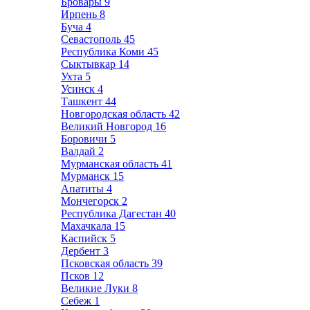
Бровары
9
Ирпень
8
Буча
4
Севастополь
45
Республика Коми
45
Сыктывкар
14
Ухта
5
Усинск
4
Ташкент
44
Новгородская область
42
Великий Новгород
16
Боровичи
5
Валдай
2
Мурманская область
41
Мурманск
15
Апатиты
4
Мончегорск
2
Республика Дагестан
40
Махачкала
15
Каспийск
5
Дербент
3
Псковская область
39
Псков
12
Великие Луки
8
Себеж
1