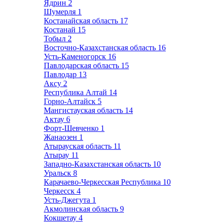
Ядрин
2
Шумерля
1
Костанайская область
17
Костанай
15
Тобыл
2
Восточно-Казахстанская область
16
Усть-Каменогорск
16
Павлодарская область
15
Павлодар
13
Аксу
2
Республика Алтай
14
Горно-Алтайск
5
Мангистауская область
14
Актау
6
Форт-Шевченко
1
Жанаозен
1
Атырауская область
11
Атырау
11
Западно-Казахстанская область
10
Уральск
8
Карачаево-Черкесская Республика
10
Черкесск
4
Усть-Джегута
1
Акмолинская область
9
Кокшетау
4