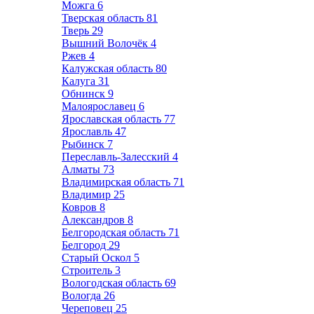
Можга
6
Тверская область
81
Тверь
29
Вышний Волочёк
4
Ржев
4
Калужская область
80
Калуга
31
Обнинск
9
Малоярославец
6
Ярославская область
77
Ярославль
47
Рыбинск
7
Переславль-Залесский
4
Алматы
73
Владимирская область
71
Владимир
25
Ковров
8
Александров
8
Белгородская область
71
Белгород
29
Старый Оскол
5
Строитель
3
Вологодская область
69
Вологда
26
Череповец
25