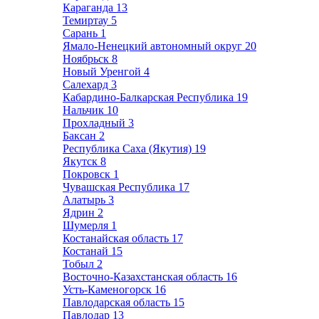
Караганда
13
Темиртау
5
Сарань
1
Ямало-Ненецкий автономный округ
20
Ноябрьск
8
Новый Уренгой
4
Салехард
3
Кабардино-Балкарская Республика
19
Нальчик
10
Прохладный
3
Баксан
2
Республика Саха (Якутия)
19
Якутск
8
Покровск
1
Чувашская Республика
17
Алатырь
3
Ядрин
2
Шумерля
1
Костанайская область
17
Костанай
15
Тобыл
2
Восточно-Казахстанская область
16
Усть-Каменогорск
16
Павлодарская область
15
Павлодар
13