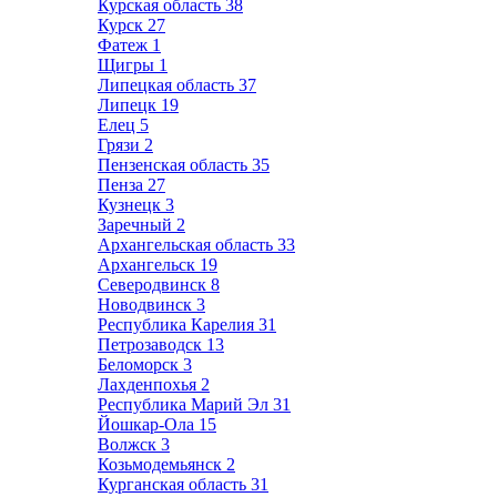
Курская область
38
Курск
27
Фатеж
1
Щигры
1
Липецкая область
37
Липецк
19
Елец
5
Грязи
2
Пензенская область
35
Пенза
27
Кузнецк
3
Заречный
2
Архангельская область
33
Архангельск
19
Северодвинск
8
Новодвинск
3
Республика Карелия
31
Петрозаводск
13
Беломорск
3
Лахденпохья
2
Республика Марий Эл
31
Йошкар-Ола
15
Волжск
3
Козьмодемьянск
2
Курганская область
31