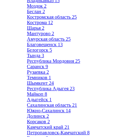
Владикавказ
15
Моздок
2
Беслан
2
Костромская область
25
Кострома
12
Шарья
2
Мантурово
2
Амурская область
25
Благовещенск
13
Белогорск
5
Тында
3
Республика Мордовия
25
Саранск
9
Рузаевка
2
Темников
1
Шымкент
24
Республика Адыгея
23
Майкоп
8
Адыгейск
1
Сахалинская область
21
Южно-Сахалинск
14
Долинск
2
Корсаков
2
Камчатский край
21
Петропавловск-Камчатский
8