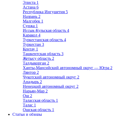
Элиста
1
Астана
6
Республика Ингушетия
5
Назрань
2
Малгобек
1
Сунжа
1
Иссык-Кульская область
4
Каракол
4
Туркестанская область
4
Туркестан
3
Кентау
1
Ташкентская область
3
Жетысу область
2
Талдыкорган
2
Ханты-Мансийский автономный округ — Югра
2
Лянтор
2
Чукотский автономный округ
2
Анадырь
2
Ненецкий автономный округ
2
Нарьян-Мар
2
Ош
2
Таласская область
1
Талас
1
Ошская область
1
Статьи и обзоры