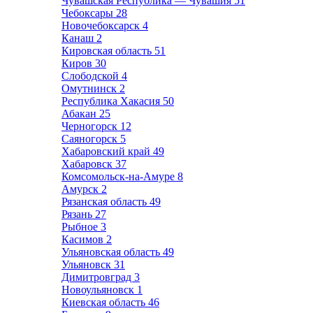
Чувашская Республика — Чувашия
51
Чебоксары
28
Новочебоксарск
4
Канаш
2
Кировская область
51
Киров
30
Слободской
4
Омутнинск
2
Республика Хакасия
50
Абакан
25
Черногорск
12
Саяногорск
5
Хабаровский край
49
Хабаровск
37
Комсомольск-на-Амуре
8
Амурск
2
Рязанская область
49
Рязань
27
Рыбное
3
Касимов
2
Ульяновская область
49
Ульяновск
31
Димитровград
3
Новоульяновск
1
Киевская область
46