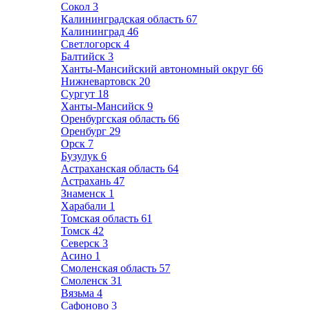
Сокол
3
Калининградская область
67
Калининград
46
Светлогорск
4
Балтийск
3
Ханты-Мансийский автономный округ
66
Нижневартовск
20
Сургут
18
Ханты-Мансийск
9
Оренбургская область
66
Оренбург
29
Орск
7
Бузулук
6
Астраханская область
64
Астрахань
47
Знаменск
1
Харабали
1
Томская область
61
Томск
42
Северск
3
Асино
1
Смоленская область
57
Смоленск
31
Вязьма
4
Сафоново
3