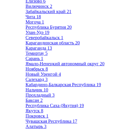
Елизово
6
Вилючинск
2
Забайкальский край
21
Чита
18
Могоча
1
Республика Бурятия
20
Улан-Удэ
19
Северобайкальск
1
Карагандинская область
20
Караганда
13
Темиртау
5
Сарань
1
Ямало-Ненецкий автономный округ
20
Ноябрьск
8
Новый Уренгой
4
Салехард
3
Кабардино-Балкарская Республика
19
Нальчик
10
Прохладный
3
Баксан
2
Республика Саха (Якутия)
19
Якутск
8
Покровск
1
Чувашская Республика
17
Алатырь
3