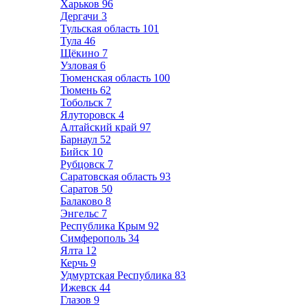
Харьков
96
Дергачи
3
Тульская область
101
Тула
46
Щёкино
7
Узловая
6
Тюменская область
100
Тюмень
62
Тобольск
7
Ялуторовск
4
Алтайский край
97
Барнаул
52
Бийск
10
Рубцовск
7
Саратовская область
93
Саратов
50
Балаково
8
Энгельс
7
Республика Крым
92
Симферополь
34
Ялта
12
Керчь
9
Удмуртская Республика
83
Ижевск
44
Глазов
9