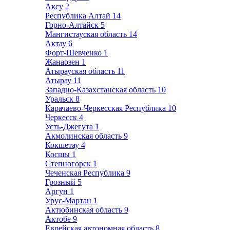
Аксу
2
Республика Алтай
14
Горно-Алтайск
5
Мангистауская область
14
Актау
6
Форт-Шевченко
1
Жанаозен
1
Атырауская область
11
Атырау
11
Западно-Казахстанская область
10
Уральск
8
Карачаево-Черкесская Республика
10
Черкесск
4
Усть-Джегута
1
Акмолинская область
9
Кокшетау
4
Косшы
1
Степногорск
1
Чеченская Республика
9
Грозный
5
Аргун
1
Урус-Мартан
1
Актюбинская область
9
Актобе
9
Еврейская автономная область
8