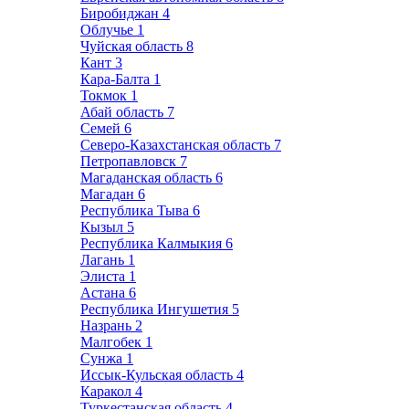
Биробиджан
4
Облучье
1
Чуйская область
8
Кант
3
Кара-Балта
1
Токмок
1
Абай область
7
Семей
6
Северо-Казахстанская область
7
Петропавловск
7
Магаданская область
6
Магадан
6
Республика Тыва
6
Кызыл
5
Республика Калмыкия
6
Лагань
1
Элиста
1
Астана
6
Республика Ингушетия
5
Назрань
2
Малгобек
1
Сунжа
1
Иссык-Кульская область
4
Каракол
4
Туркестанская область
4