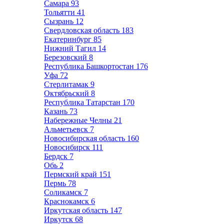
Самара
93
Тольятти
41
Сызрань
12
Свердловская область
183
Екатеринбург
85
Нижний Тагил
14
Березовский
8
Республика Башкортостан
176
Уфа
72
Стерлитамак
9
Октябрьский
8
Республика Татарстан
170
Казань
73
Набережные Челны
21
Альметьевск
7
Новосибирская область
160
Новосибирск
111
Бердск
7
Обь
2
Пермский край
151
Пермь
78
Соликамск
7
Краснокамск
6
Иркутская область
147
Иркутск
68