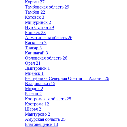
Курган
27
Тамбовская область
29
Тамбов
22
Котовск
3
Мичуринск
2
Нур-Султан
29
Бишкек
28
Алматинская область
26
Каскелен
3
Талгар
3
Капшагай
3
Орловская область
26
Орел
21
Дмитровск
1
Мценск
1
Республика Северная Осетия — Алания
26
Владикавказ
15
Моздок
2
Беслан
2
Костромская область
25
Кострома
12
Шарья
2
Мантурово
2
Амурская область
25
Благовещенск
13