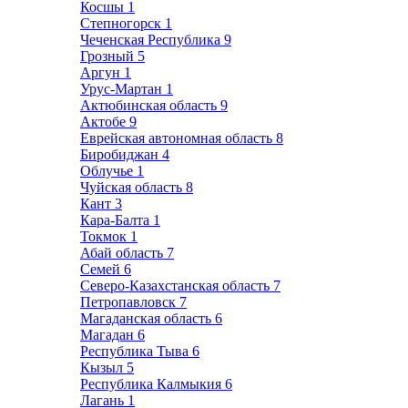
Косшы
1
Степногорск
1
Чеченская Республика
9
Грозный
5
Аргун
1
Урус-Мартан
1
Актюбинская область
9
Актобе
9
Еврейская автономная область
8
Биробиджан
4
Облучье
1
Чуйская область
8
Кант
3
Кара-Балта
1
Токмок
1
Абай область
7
Семей
6
Северо-Казахстанская область
7
Петропавловск
7
Магаданская область
6
Магадан
6
Республика Тыва
6
Кызыл
5
Республика Калмыкия
6
Лагань
1