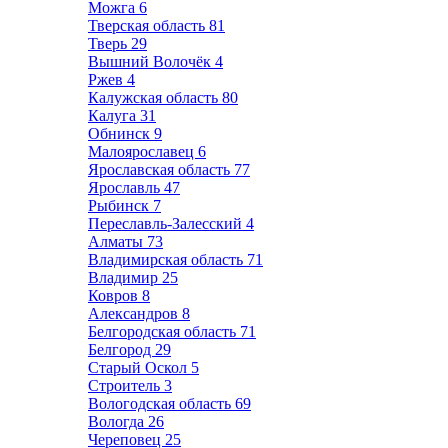
Можга
6
Тверская область
81
Тверь
29
Вышний Волочёк
4
Ржев
4
Калужская область
80
Калуга
31
Обнинск
9
Малоярославец
6
Ярославская область
77
Ярославль
47
Рыбинск
7
Переславль-Залесский
4
Алматы
73
Владимирская область
71
Владимир
25
Ковров
8
Александров
8
Белгородская область
71
Белгород
29
Старый Оскол
5
Строитель
3
Вологодская область
69
Вологда
26
Череповец
25