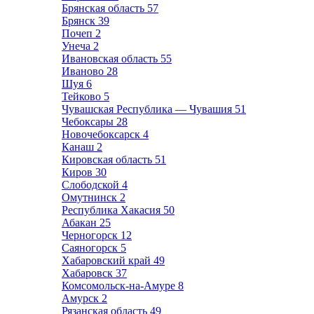
Брянская область
57
Брянск
39
Почеп
2
Унеча
2
Ивановская область
55
Иваново
28
Шуя
6
Тейково
5
Чувашская Республика — Чувашия
51
Чебоксары
28
Новочебоксарск
4
Канаш
2
Кировская область
51
Киров
30
Слободской
4
Омутнинск
2
Республика Хакасия
50
Абакан
25
Черногорск
12
Саяногорск
5
Хабаровский край
49
Хабаровск
37
Комсомольск-на-Амуре
8
Амурск
2
Рязанская область
49