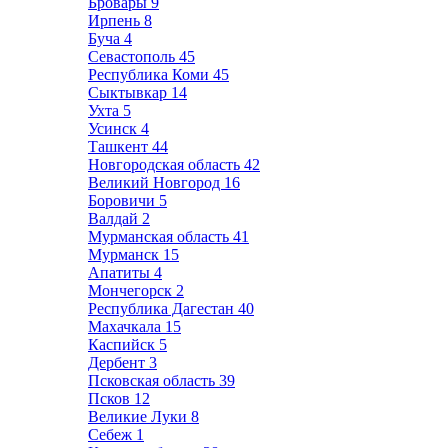
Бровары
9
Ирпень
8
Буча
4
Севастополь
45
Республика Коми
45
Сыктывкар
14
Ухта
5
Усинск
4
Ташкент
44
Новгородская область
42
Великий Новгород
16
Боровичи
5
Валдай
2
Мурманская область
41
Мурманск
15
Апатиты
4
Мончегорск
2
Республика Дагестан
40
Махачкала
15
Каспийск
5
Дербент
3
Псковская область
39
Псков
12
Великие Луки
8
Себеж
1