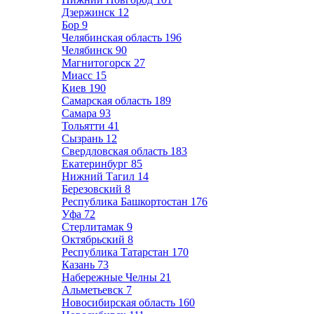
Дзержинск
12
Бор
9
Челябинская область
196
Челябинск
90
Магнитогорск
27
Миасс
15
Киев
190
Самарская область
189
Самара
93
Тольятти
41
Сызрань
12
Свердловская область
183
Екатеринбург
85
Нижний Тагил
14
Березовский
8
Республика Башкортостан
176
Уфа
72
Стерлитамак
9
Октябрьский
8
Республика Татарстан
170
Казань
73
Набережные Челны
21
Альметьевск
7
Новосибирская область
160