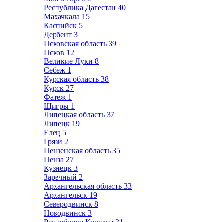
Республика Дагестан
40
Махачкала
15
Каспийск
5
Дербент
3
Псковская область
39
Псков
12
Великие Луки
8
Себеж
1
Курская область
38
Курск
27
Фатеж
1
Щигры
1
Липецкая область
37
Липецк
19
Елец
5
Грязи
2
Пензенская область
35
Пенза
27
Кузнецк
3
Заречный
2
Архангельская область
33
Архангельск
19
Северодвинск
8
Новодвинск
3
Республика Карелия
31