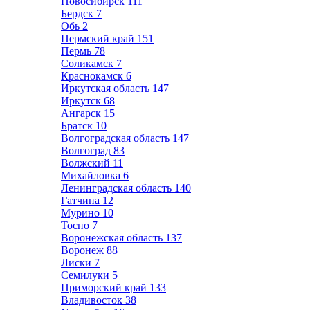
Новосибирск
111
Бердск
7
Обь
2
Пермский край
151
Пермь
78
Соликамск
7
Краснокамск
6
Иркутская область
147
Иркутск
68
Ангарск
15
Братск
10
Волгоградская область
147
Волгоград
83
Волжский
11
Михайловка
6
Ленинградская область
140
Гатчина
12
Мурино
10
Тосно
7
Воронежская область
137
Воронеж
88
Лиски
7
Семилуки
5
Приморский край
133
Владивосток
38