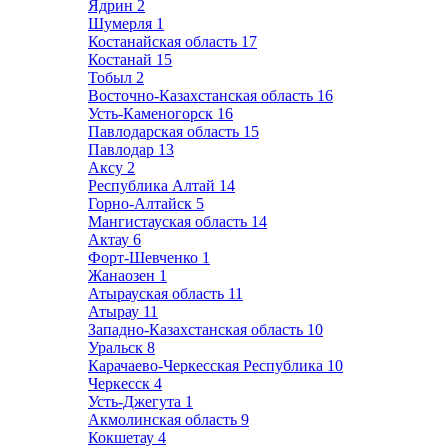
Ядрин
2
Шумерля
1
Костанайская область
17
Костанай
15
Тобыл
2
Восточно-Казахстанская область
16
Усть-Каменогорск
16
Павлодарская область
15
Павлодар
13
Аксу
2
Республика Алтай
14
Горно-Алтайск
5
Мангистауская область
14
Актау
6
Форт-Шевченко
1
Жанаозен
1
Атырауская область
11
Атырау
11
Западно-Казахстанская область
10
Уральск
8
Карачаево-Черкесская Республика
10
Черкесск
4
Усть-Джегута
1
Акмолинская область
9
Кокшетау
4