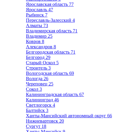
Ярославская область
77
Ярославль
47
Рыбинск
7
Переславль-Залесский
4
Алматы
73
Владимирская область
71
Владимир
25
Ковров
8
Александров
8
Белгородская область
71
Белгород
29
Старый Оскол
5
Строитель
3
Вологодская область
69
Вологда
26
Череповец
25
Сокол
3
Калининградская область
67
Калининград
46
Светлогорск
4
Балтийск
3
Ханты-Мансийский автономный округ
66
Нижневартовск
20
Сургут
18
Ханты-Мансийск
9