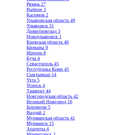
Рязань
27
Рыбное
3
Касимов
2
Ульяновская область
49
Ульяновск
31
Димитровград
3
Новоульяновск
1
Киевская область
46
Бровары
9
Ирпень
8
Буча
4
Севастополь
45
Республика Коми
45
Сыктывкар
14
Ухта
5
Усинск
4
Ташкент
44
Новгородская область
42
Великий Новгород
16
Боровичи
5
Валдай
2
Мурманская область
41
Мурманск
15
Апатиты
4
Мончегорск
2