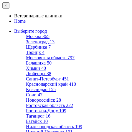
×
Ветеринарные клиники
Home
Выберите город
Москва
865
Зеленоград
13
Щербинка
7
Троицк
4
Московская область
797
Балашиха
50
Химки
40
Люберцы
38
Санкт-Петербург
451
Краснодарский край
410
Краснодар
155
Сочи
47
Новороссийск
28
Ростовская область
222
Ростов-на-Дону
109
Таганрог
16
Батайск
10
Нижегородская область
199
Нижний Новгород
101