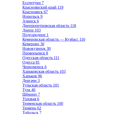
Ессентуки
7
Красноярский край
119
Красноярск
67
Норильск
9
Ачинск
6
Днепропетровская область
118
Днепр
103
Подгородное
1
Кемеровская область — Кузбасс
116
Кемерово
30
Новокузнецк
30
Прокопьевск
8
Одесская область
111
Одесса
81
Черноморск
6
Харьковская область
103
Харьков
96
Дергачи
3
Тульская область
101
Тула
46
Щёкино
7
Узловая
6
Тюменская область
100
Тюмень
62
Тобольск
7