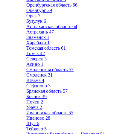
Оренбургская область
66
Оренбург
29
Орск
7
Бузулук
6
Астраханская область
64
Астрахань
47
Знаменск
1
Харабали
1
Томская область
61
Томск
42
Северск
3
Асино
1
Смоленская область
57
Смоленск
31
Вязьма
4
Сафоново
3
Брянская область
57
Брянск
39
Почеп
2
Унеча
2
Ивановская область
55
Иваново
28
Шуя
6
Тейково
5