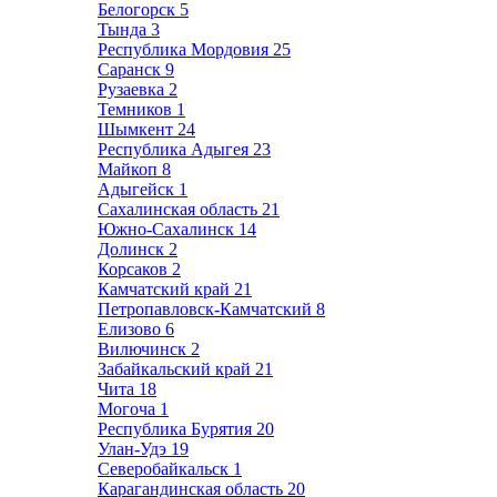
Белогорск
5
Тында
3
Республика Мордовия
25
Саранск
9
Рузаевка
2
Темников
1
Шымкент
24
Республика Адыгея
23
Майкоп
8
Адыгейск
1
Сахалинская область
21
Южно-Сахалинск
14
Долинск
2
Корсаков
2
Камчатский край
21
Петропавловск-Камчатский
8
Елизово
6
Вилючинск
2
Забайкальский край
21
Чита
18
Могоча
1
Республика Бурятия
20
Улан-Удэ
19
Северобайкальск
1
Карагандинская область
20