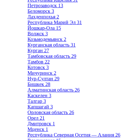
Петрозаводск
13
Беломорск
3
Лахденпохья
2
Республика Марий Эл
31
Йошкар-Ола
15
Волжск
3
Козьмодемьянск
2
Курганская область
31
Курган
27
Тамбовская область
29
Тамбов
22
Котовск
3
Мичуринск
2
Нур-Султан
29
Бишкек
28
Алматинская область
26
Каскелен
3
Талгар
3
Капшагай
3
Орловская область
26
Орел
21
Дмитровск
1
Мценск
1
Республика Северная Осетия — Алания
26