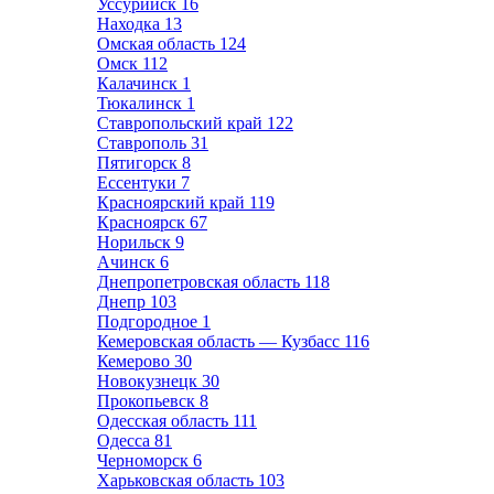
Уссурийск
16
Находка
13
Омская область
124
Омск
112
Калачинск
1
Тюкалинск
1
Ставропольский край
122
Ставрополь
31
Пятигорск
8
Ессентуки
7
Красноярский край
119
Красноярск
67
Норильск
9
Ачинск
6
Днепропетровская область
118
Днепр
103
Подгородное
1
Кемеровская область — Кузбасс
116
Кемерово
30
Новокузнецк
30
Прокопьевск
8
Одесская область
111
Одесса
81
Черноморск
6
Харьковская область
103