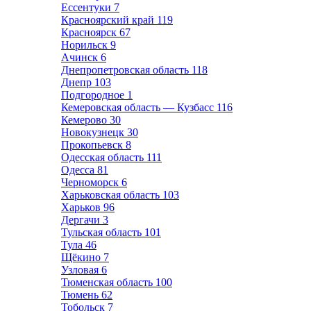
Ессентуки
7
Красноярский край
119
Красноярск
67
Норильск
9
Ачинск
6
Днепропетровская область
118
Днепр
103
Подгородное
1
Кемеровская область — Кузбасс
116
Кемерово
30
Новокузнецк
30
Прокопьевск
8
Одесская область
111
Одесса
81
Черноморск
6
Харьковская область
103
Харьков
96
Дергачи
3
Тульская область
101
Тула
46
Щёкино
7
Узловая
6
Тюменская область
100
Тюмень
62
Тобольск
7