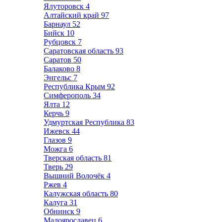
Ялуторовск
4
Алтайский край
97
Барнаул
52
Бийск
10
Рубцовск
7
Саратовская область
93
Саратов
50
Балаково
8
Энгельс
7
Республика Крым
92
Симферополь
34
Ялта
12
Керчь
9
Удмуртская Республика
83
Ижевск
44
Глазов
9
Можга
6
Тверская область
81
Тверь
29
Вышний Волочёк
4
Ржев
4
Калужская область
80
Калуга
31
Обнинск
9
Малоярославец
6