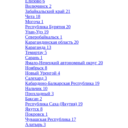
Елизово
6
Вилючинск
2
Забайкальский край
21
Чита
18
Могоча
1
Республика Бурятия
20
Улан-Удэ
19
Северобайкальск
1
Карагандинская область
20
Караганда
13
Темиртау
5
Сарань
1
Ямало-Ненецкий автономный округ
20
Ноябрьск
8
Новый Уренгой
4
Салехард
3
Кабардино-Балкарская Республика
19
Нальчик
10
Прохладный
3
Баксан
2
Республика Саха (Якутия)
19
Якутск
8
Покровск
1
Чувашская Республика
17
Алатырь
3