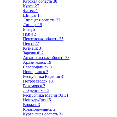
Курская область
38
Курск
27
Фатеж
1
Щигры
1
Липецкая область
37
Липецк
19
Елец
5
Грязи
2
Пензенская область
35
Пенза
27
Кузнецк
3
Заречный
2
Архангельская область
33
Архангельск
19
Северодвинск
8
Новодвинск
3
Республика Карелия
31
Петрозаводск
13
Беломорск
3
Лахденпохья
2
Республика Марий Эл
31
Йошкар-Ола
15
Волжск
3
Козьмодемьянск
2
Курганская область
31