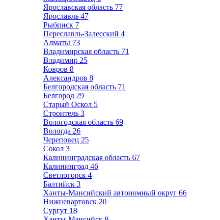
Ярославская область
77
Ярославль
47
Рыбинск
7
Переславль-Залесский
4
Алматы
73
Владимирская область
71
Владимир
25
Ковров
8
Александров
8
Белгородская область
71
Белгород
29
Старый Оскол
5
Строитель
3
Вологодская область
69
Вологда
26
Череповец
25
Сокол
3
Калининградская область
67
Калининград
46
Светлогорск
4
Балтийск
3
Ханты-Мансийский автономный округ
66
Нижневартовск
20
Сургут
18
Ханты-Мансийск
9