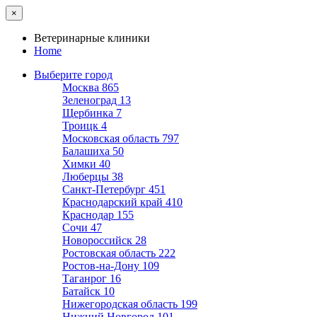
×
Ветеринарные клиники
Home
Выберите город
Москва
865
Зеленоград
13
Щербинка
7
Троицк
4
Московская область
797
Балашиха
50
Химки
40
Люберцы
38
Санкт-Петербург
451
Краснодарский край
410
Краснодар
155
Сочи
47
Новороссийск
28
Ростовская область
222
Ростов-на-Дону
109
Таганрог
16
Батайск
10
Нижегородская область
199
Нижний Новгород
101