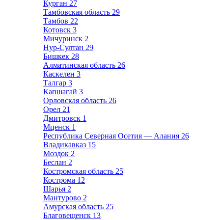
Курган
27
Тамбовская область
29
Тамбов
22
Котовск
3
Мичуринск
2
Нур-Султан
29
Бишкек
28
Алматинская область
26
Каскелен
3
Талгар
3
Капшагай
3
Орловская область
26
Орел
21
Дмитровск
1
Мценск
1
Республика Северная Осетия — Алания
26
Владикавказ
15
Моздок
2
Беслан
2
Костромская область
25
Кострома
12
Шарья
2
Мантурово
2
Амурская область
25
Благовещенск
13