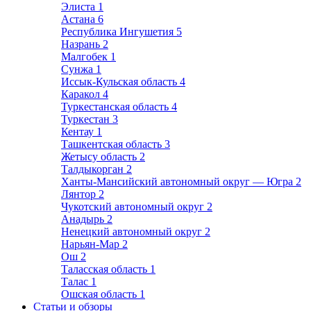
Элиста
1
Астана
6
Республика Ингушетия
5
Назрань
2
Малгобек
1
Сунжа
1
Иссык-Кульская область
4
Каракол
4
Туркестанская область
4
Туркестан
3
Кентау
1
Ташкентская область
3
Жетысу область
2
Талдыкорган
2
Ханты-Мансийский автономный округ — Югра
2
Лянтор
2
Чукотский автономный округ
2
Анадырь
2
Ненецкий автономный округ
2
Нарьян-Мар
2
Ош
2
Таласская область
1
Талас
1
Ошская область
1
Статьи и обзоры