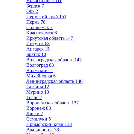
Новосибирск
111
Бердск
7
Обь
2
Пермский край
151
Пермь
78
Соликамск
7
Краснокамск
6
Иркутская область
147
Иркутск
68
Ангарск
15
Братск
10
Волгоградская область
147
Волгоград
83
Волжский
11
Михайловка
6
Ленинградская область
140
Гатчина
12
Мурино
10
Тосно
7
Воронежская область
137
Воронеж
88
Лиски
7
Семилуки
5
Приморский край
133
Владивосток
38