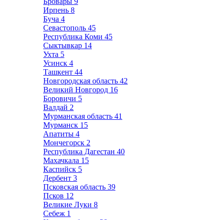
Бровары
9
Ирпень
8
Буча
4
Севастополь
45
Республика Коми
45
Сыктывкар
14
Ухта
5
Усинск
4
Ташкент
44
Новгородская область
42
Великий Новгород
16
Боровичи
5
Валдай
2
Мурманская область
41
Мурманск
15
Апатиты
4
Мончегорск
2
Республика Дагестан
40
Махачкала
15
Каспийск
5
Дербент
3
Псковская область
39
Псков
12
Великие Луки
8
Себеж
1