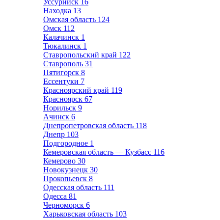
Уссурийск
16
Находка
13
Омская область
124
Омск
112
Калачинск
1
Тюкалинск
1
Ставропольский край
122
Ставрополь
31
Пятигорск
8
Ессентуки
7
Красноярский край
119
Красноярск
67
Норильск
9
Ачинск
6
Днепропетровская область
118
Днепр
103
Подгородное
1
Кемеровская область — Кузбасс
116
Кемерово
30
Новокузнецк
30
Прокопьевск
8
Одесская область
111
Одесса
81
Черноморск
6
Харьковская область
103