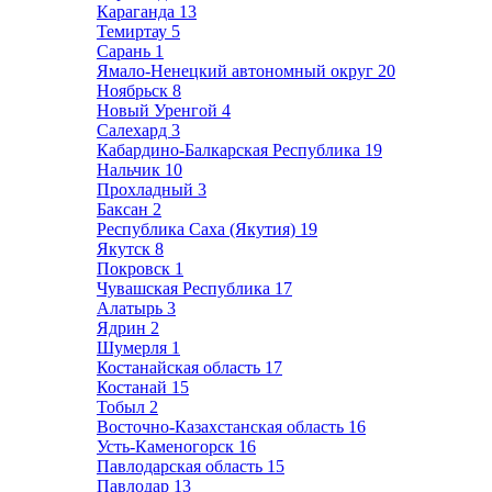
Караганда
13
Темиртау
5
Сарань
1
Ямало-Ненецкий автономный округ
20
Ноябрьск
8
Новый Уренгой
4
Салехард
3
Кабардино-Балкарская Республика
19
Нальчик
10
Прохладный
3
Баксан
2
Республика Саха (Якутия)
19
Якутск
8
Покровск
1
Чувашская Республика
17
Алатырь
3
Ядрин
2
Шумерля
1
Костанайская область
17
Костанай
15
Тобыл
2
Восточно-Казахстанская область
16
Усть-Каменогорск
16
Павлодарская область
15
Павлодар
13