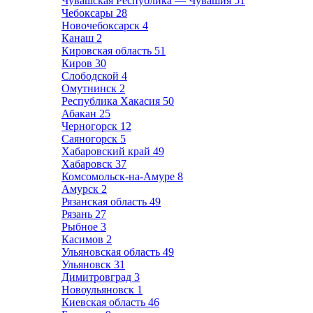
Чувашская Республика — Чувашия
51
Чебоксары
28
Новочебоксарск
4
Канаш
2
Кировская область
51
Киров
30
Слободской
4
Омутнинск
2
Республика Хакасия
50
Абакан
25
Черногорск
12
Саяногорск
5
Хабаровский край
49
Хабаровск
37
Комсомольск-на-Амуре
8
Амурск
2
Рязанская область
49
Рязань
27
Рыбное
3
Касимов
2
Ульяновская область
49
Ульяновск
31
Димитровград
3
Новоульяновск
1
Киевская область
46