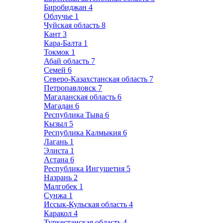
Биробиджан
4
Облучье
1
Чуйская область
8
Кант
3
Кара-Балта
1
Токмок
1
Абай область
7
Семей
6
Северо-Казахстанская область
7
Петропавловск
7
Магаданская область
6
Магадан
6
Республика Тыва
6
Кызыл
5
Республика Калмыкия
6
Лагань
1
Элиста
1
Астана
6
Республика Ингушетия
5
Назрань
2
Малгобек
1
Сунжа
1
Иссык-Кульская область
4
Каракол
4
Туркестанская область
4