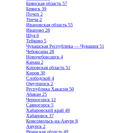
Брянская область
57
Брянск
39
Почеп
2
Унеча
2
Ивановская область
55
Иваново
28
Шуя
6
Тейково
5
Чувашская Республика — Чувашия
51
Чебоксары
28
Новочебоксарск
4
Канаш
2
Кировская область
51
Киров
30
Слободской
4
Омутнинск
2
Республика Хакасия
50
Абакан
25
Черногорск
12
Саяногорск
5
Хабаровский край
49
Хабаровск
37
Комсомольск-на-Амуре
8
Амурск
2
Рязанская область
49