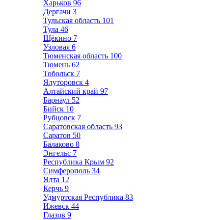
Харьков
96
Дергачи
3
Тульская область
101
Тула
46
Щёкино
7
Узловая
6
Тюменская область
100
Тюмень
62
Тобольск
7
Ялуторовск
4
Алтайский край
97
Барнаул
52
Бийск
10
Рубцовск
7
Саратовская область
93
Саратов
50
Балаково
8
Энгельс
7
Республика Крым
92
Симферополь
34
Ялта
12
Керчь
9
Удмуртская Республика
83
Ижевск
44
Глазов
9