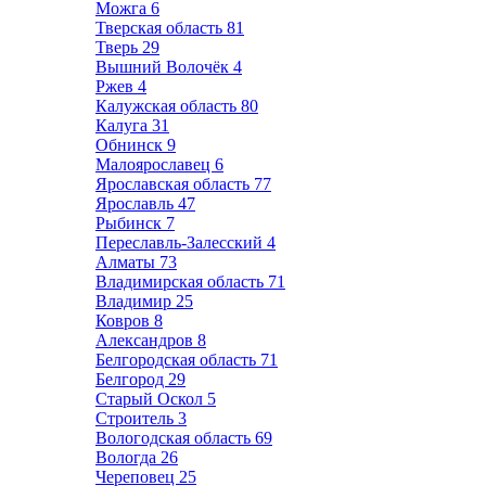
Можга
6
Тверская область
81
Тверь
29
Вышний Волочёк
4
Ржев
4
Калужская область
80
Калуга
31
Обнинск
9
Малоярославец
6
Ярославская область
77
Ярославль
47
Рыбинск
7
Переславль-Залесский
4
Алматы
73
Владимирская область
71
Владимир
25
Ковров
8
Александров
8
Белгородская область
71
Белгород
29
Старый Оскол
5
Строитель
3
Вологодская область
69
Вологда
26
Череповец
25