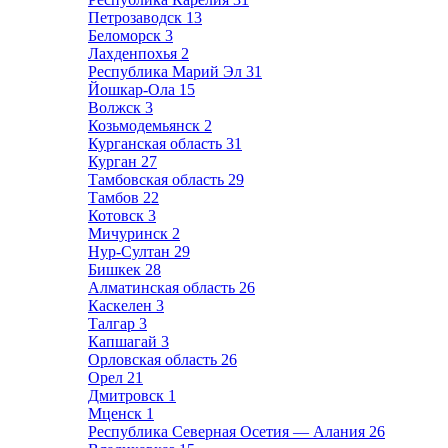
Петрозаводск
13
Беломорск
3
Лахденпохья
2
Республика Марий Эл
31
Йошкар-Ола
15
Волжск
3
Козьмодемьянск
2
Курганская область
31
Курган
27
Тамбовская область
29
Тамбов
22
Котовск
3
Мичуринск
2
Нур-Султан
29
Бишкек
28
Алматинская область
26
Каскелен
3
Талгар
3
Капшагай
3
Орловская область
26
Орел
21
Дмитровск
1
Мценск
1
Республика Северная Осетия — Алания
26