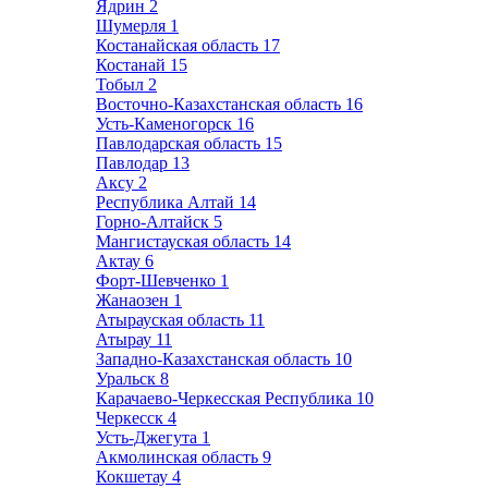
Ядрин
2
Шумерля
1
Костанайская область
17
Костанай
15
Тобыл
2
Восточно-Казахстанская область
16
Усть-Каменогорск
16
Павлодарская область
15
Павлодар
13
Аксу
2
Республика Алтай
14
Горно-Алтайск
5
Мангистауская область
14
Актау
6
Форт-Шевченко
1
Жанаозен
1
Атырауская область
11
Атырау
11
Западно-Казахстанская область
10
Уральск
8
Карачаево-Черкесская Республика
10
Черкесск
4
Усть-Джегута
1
Акмолинская область
9
Кокшетау
4