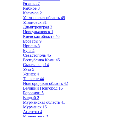
Рязань
27
Рыбное
3
Касимов
2
Ульяновская область
49
Ульяновск
31
Димитровград
3
Новоульяновск
1
Киевская область
46
Бровары
9
Ирпень
8
Буча
4
Севастополь
45
Республика Коми
45
Сыктывкар
14
Ухта
5
Усинск
4
Ташкент
44
Новгородская область
42
Великий Новгород
16
Боровичи
5
Валдай
2
Мурманская область
41
Мурманск
15
Апатиты
4
Мончегорск
2