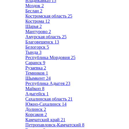
Владикавказ
15
Моздок
2
Беслан
2
Костромская область
25
Кострома
12
Шарья
2
Мантурово
2
Амурская область
25
Благовещенск
13
Белогорск
5
Тында
3
Республика Мордовия
25
Саранск
9
Рузаевка
2
Темников
1
Шымкент
24
Республика Адыгея
23
Майкоп
8
Адыгейск
1
Сахалинская область
21
Южно-Сахалинск
14
Долинск
2
Корсаков
2
Камчатский край
21
Петропавловск-Камчатский
8