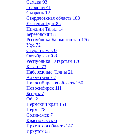
Самара
93
Тольятти
41
Сызрань
12
Свердловская область
183
Екатеринбург
85
Нижний Тагил
14
Березовский
8
Республика Башкортостан
176
Уфа
72
Стерлитамак
9
Октябрьский
8
Республика Татарстан
170
Казань
73
Набережные Челны
21
Альметьевск
7
Новосибирская область
160
Новосибирск
111
Бердск
7
Обь
2
Пермский край
151
Пермь
78
Соликамск
7
Краснокамск
6
Иркутская область
147
Иркутск
68