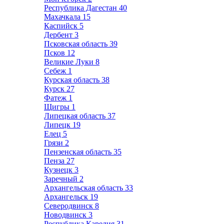
Республика Дагестан
40
Махачкала
15
Каспийск
5
Дербент
3
Псковская область
39
Псков
12
Великие Луки
8
Себеж
1
Курская область
38
Курск
27
Фатеж
1
Щигры
1
Липецкая область
37
Липецк
19
Елец
5
Грязи
2
Пензенская область
35
Пенза
27
Кузнецк
3
Заречный
2
Архангельская область
33
Архангельск
19
Северодвинск
8
Новодвинск
3
Республика Карелия
31