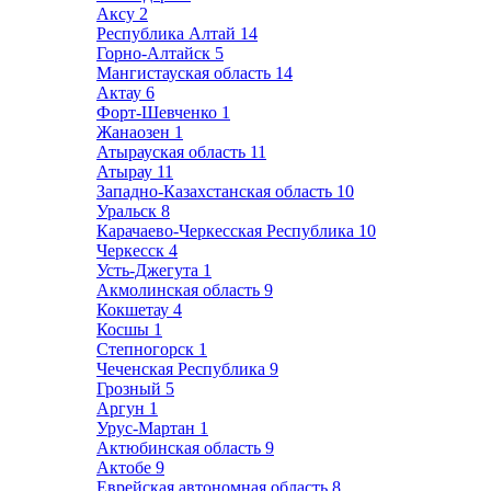
Аксу
2
Республика Алтай
14
Горно-Алтайск
5
Мангистауская область
14
Актау
6
Форт-Шевченко
1
Жанаозен
1
Атырауская область
11
Атырау
11
Западно-Казахстанская область
10
Уральск
8
Карачаево-Черкесская Республика
10
Черкесск
4
Усть-Джегута
1
Акмолинская область
9
Кокшетау
4
Косшы
1
Степногорск
1
Чеченская Республика
9
Грозный
5
Аргун
1
Урус-Мартан
1
Актюбинская область
9
Актобе
9
Еврейская автономная область
8