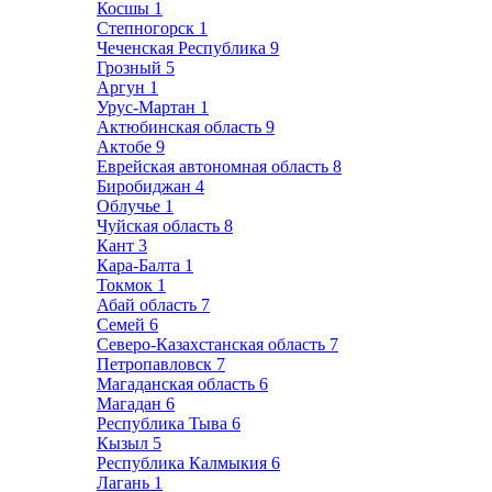
Косшы
1
Степногорск
1
Чеченская Республика
9
Грозный
5
Аргун
1
Урус-Мартан
1
Актюбинская область
9
Актобе
9
Еврейская автономная область
8
Биробиджан
4
Облучье
1
Чуйская область
8
Кант
3
Кара-Балта
1
Токмок
1
Абай область
7
Семей
6
Северо-Казахстанская область
7
Петропавловск
7
Магаданская область
6
Магадан
6
Республика Тыва
6
Кызыл
5
Республика Калмыкия
6
Лагань
1