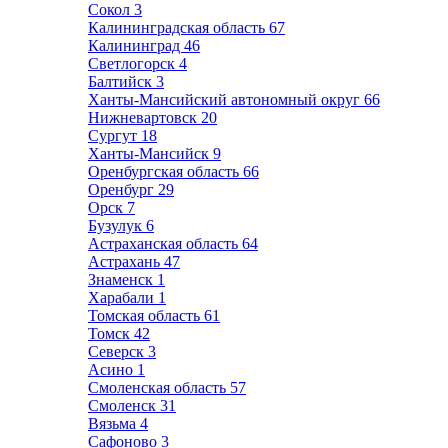
Сокол
3
Калининградская область
67
Калининград
46
Светлогорск
4
Балтийск
3
Ханты-Мансийский автономный округ
66
Нижневартовск
20
Сургут
18
Ханты-Мансийск
9
Оренбургская область
66
Оренбург
29
Орск
7
Бузулук
6
Астраханская область
64
Астрахань
47
Знаменск
1
Харабали
1
Томская область
61
Томск
42
Северск
3
Асино
1
Смоленская область
57
Смоленск
31
Вязьма
4
Сафоново
3