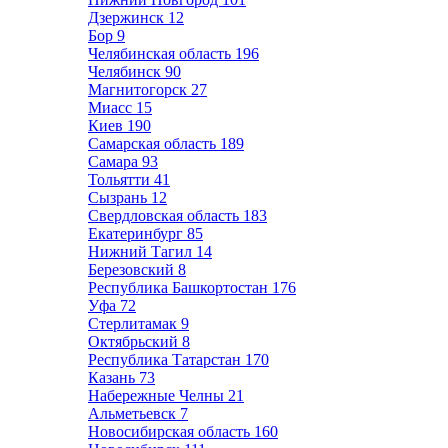
Дзержинск
12
Бор
9
Челябинская область
196
Челябинск
90
Магнитогорск
27
Миасс
15
Киев
190
Самарская область
189
Самара
93
Тольятти
41
Сызрань
12
Свердловская область
183
Екатеринбург
85
Нижний Тагил
14
Березовский
8
Республика Башкортостан
176
Уфа
72
Стерлитамак
9
Октябрьский
8
Республика Татарстан
170
Казань
73
Набережные Челны
21
Альметьевск
7
Новосибирская область
160