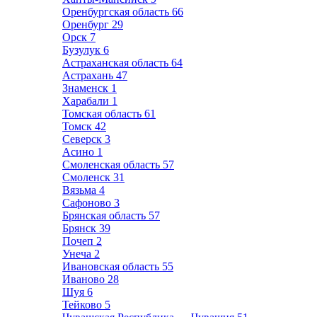
Оренбургская область
66
Оренбург
29
Орск
7
Бузулук
6
Астраханская область
64
Астрахань
47
Знаменск
1
Харабали
1
Томская область
61
Томск
42
Северск
3
Асино
1
Смоленская область
57
Смоленск
31
Вязьма
4
Сафоново
3
Брянская область
57
Брянск
39
Почеп
2
Унеча
2
Ивановская область
55
Иваново
28
Шуя
6
Тейково
5