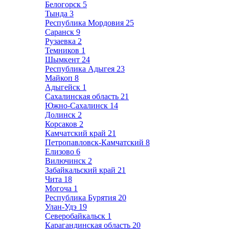
Белогорск
5
Тында
3
Республика Мордовия
25
Саранск
9
Рузаевка
2
Темников
1
Шымкент
24
Республика Адыгея
23
Майкоп
8
Адыгейск
1
Сахалинская область
21
Южно-Сахалинск
14
Долинск
2
Корсаков
2
Камчатский край
21
Петропавловск-Камчатский
8
Елизово
6
Вилючинск
2
Забайкальский край
21
Чита
18
Могоча
1
Республика Бурятия
20
Улан-Удэ
19
Северобайкальск
1
Карагандинская область
20