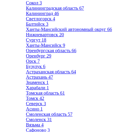
Сокол
3
Калининградская область
67
Калининград
46
Светлогорск
4
Балтийск
3
Ханты-Мансийский автономный округ
66
Нижневартовск
20
Сургут
18
Ханты-Мансийск
9
Оренбургская область
66
Оренбург
29
Орск
7
Бузулук
6
Астраханская область
64
Астрахань
47
Знаменск
1
Харабали
1
Томская область
61
Томск
42
Северск
3
Асино
1
Смоленская область
57
Смоленск
31
Вязьма
4
Сафоново
3