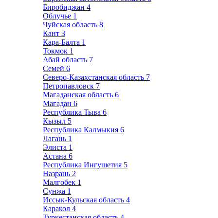
Биробиджан
4
Облучье
1
Чуйская область
8
Кант
3
Кара-Балта
1
Токмок
1
Абай область
7
Семей
6
Северо-Казахстанская область
7
Петропавловск
7
Магаданская область
6
Магадан
6
Республика Тыва
6
Кызыл
5
Республика Калмыкия
6
Лагань
1
Элиста
1
Астана
6
Республика Ингушетия
5
Назрань
2
Малгобек
1
Сунжа
1
Иссык-Кульская область
4
Каракол
4
Туркестанская область
4