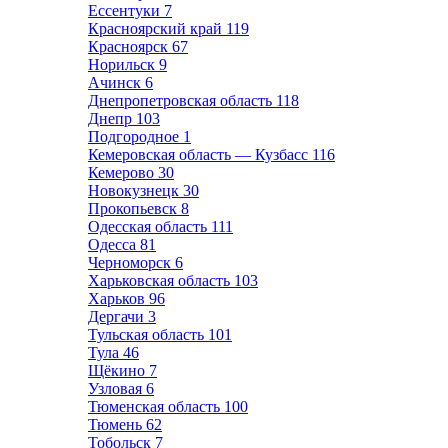
Ессентуки
7
Красноярский край
119
Красноярск
67
Норильск
9
Ачинск
6
Днепропетровская область
118
Днепр
103
Подгородное
1
Кемеровская область — Кузбасс
116
Кемерово
30
Новокузнецк
30
Прокопьевск
8
Одесская область
111
Одесса
81
Черноморск
6
Харьковская область
103
Харьков
96
Дергачи
3
Тульская область
101
Тула
46
Щёкино
7
Узловая
6
Тюменская область
100
Тюмень
62
Тобольск
7