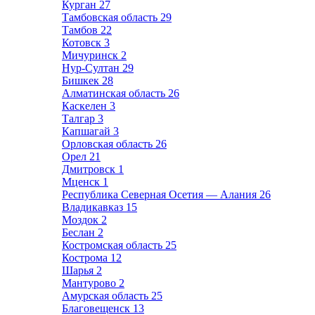
Курган
27
Тамбовская область
29
Тамбов
22
Котовск
3
Мичуринск
2
Нур-Султан
29
Бишкек
28
Алматинская область
26
Каскелен
3
Талгар
3
Капшагай
3
Орловская область
26
Орел
21
Дмитровск
1
Мценск
1
Республика Северная Осетия — Алания
26
Владикавказ
15
Моздок
2
Беслан
2
Костромская область
25
Кострома
12
Шарья
2
Мантурово
2
Амурская область
25
Благовещенск
13