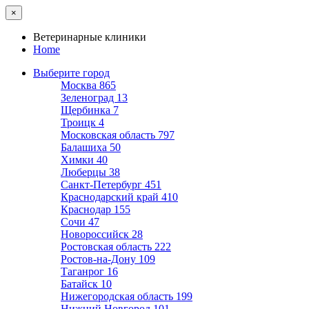
×
Ветеринарные клиники
Home
Выберите город
Москва
865
Зеленоград
13
Щербинка
7
Троицк
4
Московская область
797
Балашиха
50
Химки
40
Люберцы
38
Санкт-Петербург
451
Краснодарский край
410
Краснодар
155
Сочи
47
Новороссийск
28
Ростовская область
222
Ростов-на-Дону
109
Таганрог
16
Батайск
10
Нижегородская область
199
Нижний Новгород
101