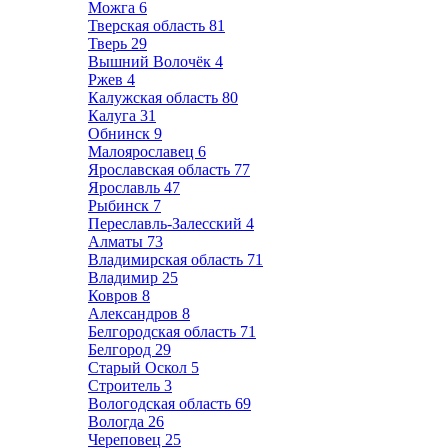
Можга
6
Тверская область
81
Тверь
29
Вышний Волочёк
4
Ржев
4
Калужская область
80
Калуга
31
Обнинск
9
Малоярославец
6
Ярославская область
77
Ярославль
47
Рыбинск
7
Переславль-Залесский
4
Алматы
73
Владимирская область
71
Владимир
25
Ковров
8
Александров
8
Белгородская область
71
Белгород
29
Старый Оскол
5
Строитель
3
Вологодская область
69
Вологда
26
Череповец
25