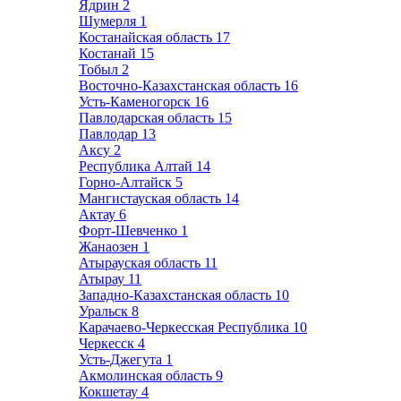
Ядрин
2
Шумерля
1
Костанайская область
17
Костанай
15
Тобыл
2
Восточно-Казахстанская область
16
Усть-Каменогорск
16
Павлодарская область
15
Павлодар
13
Аксу
2
Республика Алтай
14
Горно-Алтайск
5
Мангистауская область
14
Актау
6
Форт-Шевченко
1
Жанаозен
1
Атырауская область
11
Атырау
11
Западно-Казахстанская область
10
Уральск
8
Карачаево-Черкесская Республика
10
Черкесск
4
Усть-Джегута
1
Акмолинская область
9
Кокшетау
4