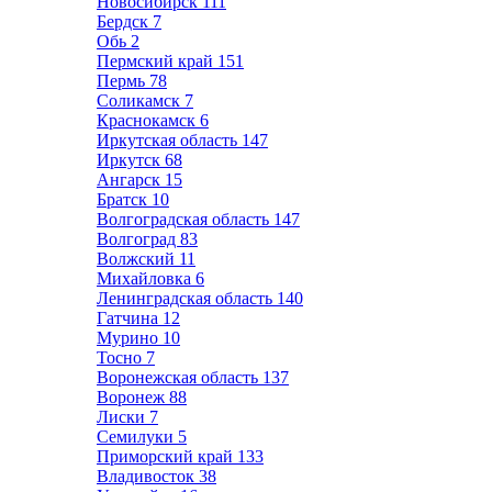
Новосибирск
111
Бердск
7
Обь
2
Пермский край
151
Пермь
78
Соликамск
7
Краснокамск
6
Иркутская область
147
Иркутск
68
Ангарск
15
Братск
10
Волгоградская область
147
Волгоград
83
Волжский
11
Михайловка
6
Ленинградская область
140
Гатчина
12
Мурино
10
Тосно
7
Воронежская область
137
Воронеж
88
Лиски
7
Семилуки
5
Приморский край
133
Владивосток
38