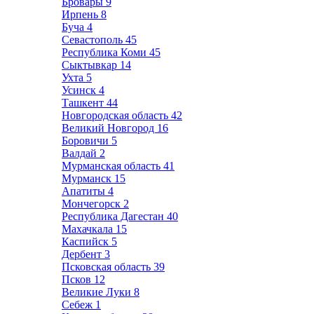
Бровары
9
Ирпень
8
Буча
4
Севастополь
45
Республика Коми
45
Сыктывкар
14
Ухта
5
Усинск
4
Ташкент
44
Новгородская область
42
Великий Новгород
16
Боровичи
5
Валдай
2
Мурманская область
41
Мурманск
15
Апатиты
4
Мончегорск
2
Республика Дагестан
40
Махачкала
15
Каспийск
5
Дербент
3
Псковская область
39
Псков
12
Великие Луки
8
Себеж
1