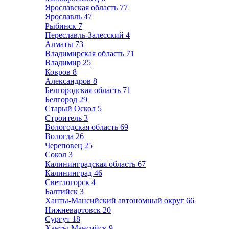
Ярославская область
77
Ярославль
47
Рыбинск
7
Переславль-Залесский
4
Алматы
73
Владимирская область
71
Владимир
25
Ковров
8
Александров
8
Белгородская область
71
Белгород
29
Старый Оскол
5
Строитель
3
Вологодская область
69
Вологда
26
Череповец
25
Сокол
3
Калининградская область
67
Калининград
46
Светлогорск
4
Балтийск
3
Ханты-Мансийский автономный округ
66
Нижневартовск
20
Сургут
18
Ханты-Мансийск
9