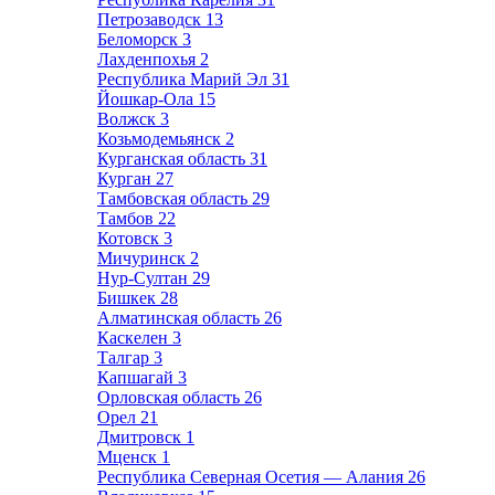
Петрозаводск
13
Беломорск
3
Лахденпохья
2
Республика Марий Эл
31
Йошкар-Ола
15
Волжск
3
Козьмодемьянск
2
Курганская область
31
Курган
27
Тамбовская область
29
Тамбов
22
Котовск
3
Мичуринск
2
Нур-Султан
29
Бишкек
28
Алматинская область
26
Каскелен
3
Талгар
3
Капшагай
3
Орловская область
26
Орел
21
Дмитровск
1
Мценск
1
Республика Северная Осетия — Алания
26