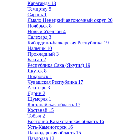
Караганда
13
Темиртау
5
Сарань
1
Ямало-Ненецкий автономный округ
20
Ноябрьск
8
Новый Уренгой
4
Салехард
3
Кабардино-Балкарская Республика
19
Нальчик
10
Прохладный
3
Баксан
2
Республика Саха (Якутия)
19
Якутск
8
Покровск
1
Чувашская Республика
17
Алатырь
3
Ядрин
2
Шумерля
1
Костанайская область
17
Костанай
15
Тобыл
2
Восточно-Казахстанская область
16
Усть-Каменогорск
16
Павлодарская область
15
Павлодар
13