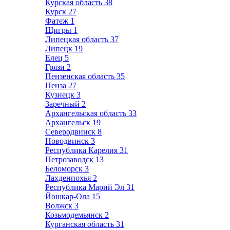
Курская область
38
Курск
27
Фатеж
1
Щигры
1
Липецкая область
37
Липецк
19
Елец
5
Грязи
2
Пензенская область
35
Пенза
27
Кузнецк
3
Заречный
2
Архангельская область
33
Архангельск
19
Северодвинск
8
Новодвинск
3
Республика Карелия
31
Петрозаводск
13
Беломорск
3
Лахденпохья
2
Республика Марий Эл
31
Йошкар-Ола
15
Волжск
3
Козьмодемьянск
2
Курганская область
31