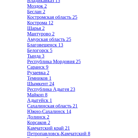
Владикавказ
15
Моздок
2
Беслан
2
Костромская область
25
Кострома
12
Шарья
2
Мантурово
2
Амурская область
25
Благовещенск
13
Белогорск
5
Тында
3
Республика Мордовия
25
Саранск
9
Рузаевка
2
Темников
1
Шымкент
24
Республика Адыгея
23
Майкоп
8
Адыгейск
1
Сахалинская область
21
Южно-Сахалинск
14
Долинск
2
Корсаков
2
Камчатский край
21
Петропавловск-Камчатский
8