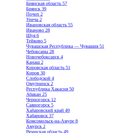
Брянская область
57
Брянск
39
Почеп
2
Унеча
2
Ивановская область
55
Иваново
28
Шуя
6
Тейково
5
Чувашская Республика — Чувашия
51
Чебоксары
28
Новочебоксарск
4
Канаш
2
Кировская область
51
Киров
30
Слободской
4
Омутнинск
2
Республика Хакасия
50
Абакан
25
Черногорск
12
Саяногорск
5
Хабаровский край
49
Хабаровск
37
Комсомольск-на-Амуре
8
Амурск
2
Рязанская область
49