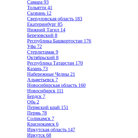
Самара
93
Тольятти
41
Сызрань
12
Свердловская область
183
Екатеринбург
85
Нижний Тагил
14
Березовский
8
Республика Башкортостан
176
Уфа
72
Стерлитамак
9
Октябрьский
8
Республика Татарстан
170
Казань
73
Набережные Челны
21
Альметьевск
7
Новосибирская область
160
Новосибирск
111
Бердск
7
Обь
2
Пермский край
151
Пермь
78
Соликамск
7
Краснокамск
6
Иркутская область
147
Иркутск
68