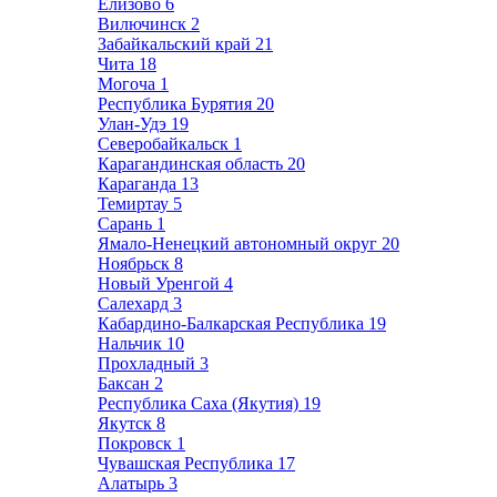
Елизово
6
Вилючинск
2
Забайкальский край
21
Чита
18
Могоча
1
Республика Бурятия
20
Улан-Удэ
19
Северобайкальск
1
Карагандинская область
20
Караганда
13
Темиртау
5
Сарань
1
Ямало-Ненецкий автономный округ
20
Ноябрьск
8
Новый Уренгой
4
Салехард
3
Кабардино-Балкарская Республика
19
Нальчик
10
Прохладный
3
Баксан
2
Республика Саха (Якутия)
19
Якутск
8
Покровск
1
Чувашская Республика
17
Алатырь
3