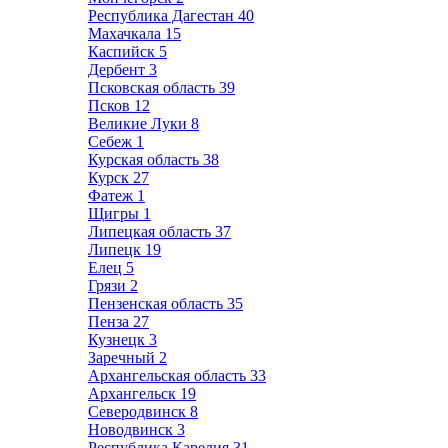
Республика Дагестан
40
Махачкала
15
Каспийск
5
Дербент
3
Псковская область
39
Псков
12
Великие Луки
8
Себеж
1
Курская область
38
Курск
27
Фатеж
1
Щигры
1
Липецкая область
37
Липецк
19
Елец
5
Грязи
2
Пензенская область
35
Пенза
27
Кузнецк
3
Заречный
2
Архангельская область
33
Архангельск
19
Северодвинск
8
Новодвинск
3
Республика Карелия
31