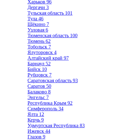
Харьков
96
Дергачи
3
Тульская область
101
Тула
46
Щёкино
7
Узловая
6
Тюменская область
100
Тюмень
62
Тобольск
7
Ялуторовск
4
Алтайский край
97
Барнаул
52
Бийск
10
Рубцовск
7
Саратовская область
93
Саратов
50
Балаково
8
Энгельс
7
Республика Крым
92
Симферополь
34
Ялта
12
Керчь
9
Удмуртская Республика
83
Ижевск
44
Глазов
9