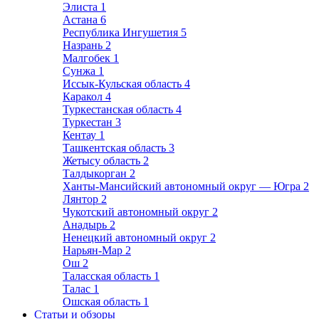
Элиста
1
Астана
6
Республика Ингушетия
5
Назрань
2
Малгобек
1
Сунжа
1
Иссык-Кульская область
4
Каракол
4
Туркестанская область
4
Туркестан
3
Кентау
1
Ташкентская область
3
Жетысу область
2
Талдыкорган
2
Ханты-Мансийский автономный округ — Югра
2
Лянтор
2
Чукотский автономный округ
2
Анадырь
2
Ненецкий автономный округ
2
Нарьян-Мар
2
Ош
2
Таласская область
1
Талас
1
Ошская область
1
Статьи и обзоры