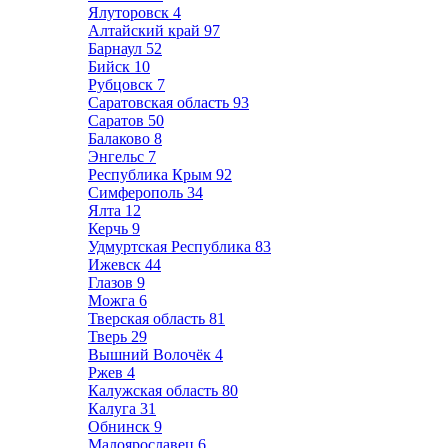
Ялуторовск
4
Алтайский край
97
Барнаул
52
Бийск
10
Рубцовск
7
Саратовская область
93
Саратов
50
Балаково
8
Энгельс
7
Республика Крым
92
Симферополь
34
Ялта
12
Керчь
9
Удмуртская Республика
83
Ижевск
44
Глазов
9
Можга
6
Тверская область
81
Тверь
29
Вышний Волочёк
4
Ржев
4
Калужская область
80
Калуга
31
Обнинск
9
Малоярославец
6