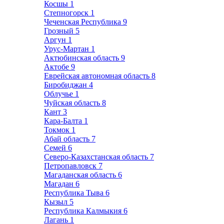
Косшы
1
Степногорск
1
Чеченская Республика
9
Грозный
5
Аргун
1
Урус-Мартан
1
Актюбинская область
9
Актобе
9
Еврейская автономная область
8
Биробиджан
4
Облучье
1
Чуйская область
8
Кант
3
Кара-Балта
1
Токмок
1
Абай область
7
Семей
6
Северо-Казахстанская область
7
Петропавловск
7
Магаданская область
6
Магадан
6
Республика Тыва
6
Кызыл
5
Республика Калмыкия
6
Лагань
1