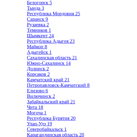
Белогорск
5
Тында
3
Республика Мордовия
25
Саранск
9
Рузаевка
2
Темников
1
Шымкент
24
Республика Адыгея
23
Майкоп
8
Адыгейск
1
Сахалинская область
21
Южно-Сахалинск
14
Долинск
2
Корсаков
2
Камчатский край
21
Петропавловск-Камчатский
8
Елизово
6
Вилючинск
2
Забайкальский край
21
Чита
18
Могоча
1
Республика Бурятия
20
Улан-Удэ
19
Северобайкальск
1
Карагандинская область
20