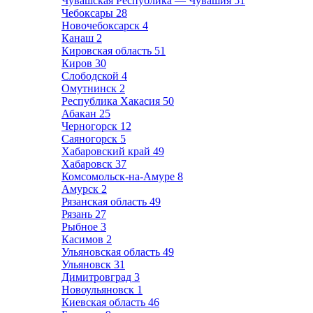
Чувашская Республика — Чувашия
51
Чебоксары
28
Новочебоксарск
4
Канаш
2
Кировская область
51
Киров
30
Слободской
4
Омутнинск
2
Республика Хакасия
50
Абакан
25
Черногорск
12
Саяногорск
5
Хабаровский край
49
Хабаровск
37
Комсомольск-на-Амуре
8
Амурск
2
Рязанская область
49
Рязань
27
Рыбное
3
Касимов
2
Ульяновская область
49
Ульяновск
31
Димитровград
3
Новоульяновск
1
Киевская область
46