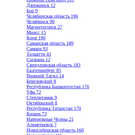
Дзержинск
12
Бор
9
Челябинская область
196
Челябинск
90
Магнитогорск
27
Миасс
15
Киев
190
Самарская область
189
Самара
93
Тольятти
41
Сызрань
12
Свердловская область
183
Екатеринбург
85
Нижний Тагил
14
Березовский
8
Республика Башкортостан
176
Уфа
72
Стерлитамак
9
Октябрьский
8
Республика Татарстан
170
Казань
73
Набережные Челны
21
Альметьевск
7
Новосибирская область
160