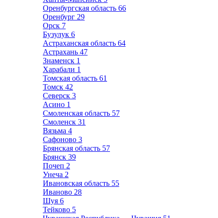
Оренбургская область
66
Оренбург
29
Орск
7
Бузулук
6
Астраханская область
64
Астрахань
47
Знаменск
1
Харабали
1
Томская область
61
Томск
42
Северск
3
Асино
1
Смоленская область
57
Смоленск
31
Вязьма
4
Сафоново
3
Брянская область
57
Брянск
39
Почеп
2
Унеча
2
Ивановская область
55
Иваново
28
Шуя
6
Тейково
5