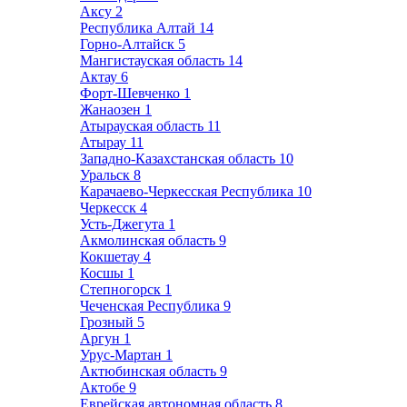
Аксу
2
Республика Алтай
14
Горно-Алтайск
5
Мангистауская область
14
Актау
6
Форт-Шевченко
1
Жанаозен
1
Атырауская область
11
Атырау
11
Западно-Казахстанская область
10
Уральск
8
Карачаево-Черкесская Республика
10
Черкесск
4
Усть-Джегута
1
Акмолинская область
9
Кокшетау
4
Косшы
1
Степногорск
1
Чеченская Республика
9
Грозный
5
Аргун
1
Урус-Мартан
1
Актюбинская область
9
Актобе
9
Еврейская автономная область
8