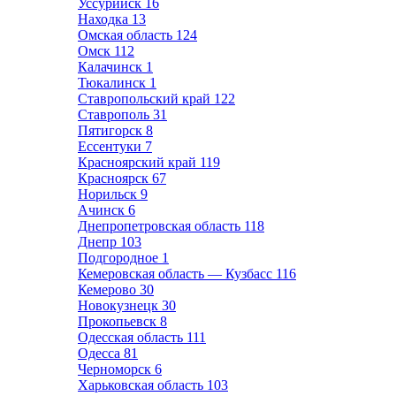
Уссурийск
16
Находка
13
Омская область
124
Омск
112
Калачинск
1
Тюкалинск
1
Ставропольский край
122
Ставрополь
31
Пятигорск
8
Ессентуки
7
Красноярский край
119
Красноярск
67
Норильск
9
Ачинск
6
Днепропетровская область
118
Днепр
103
Подгородное
1
Кемеровская область — Кузбасс
116
Кемерово
30
Новокузнецк
30
Прокопьевск
8
Одесская область
111
Одесса
81
Черноморск
6
Харьковская область
103