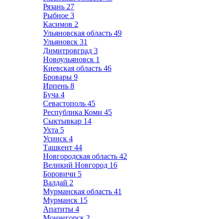
Рязань
27
Рыбное
3
Касимов
2
Ульяновская область
49
Ульяновск
31
Димитровград
3
Новоульяновск
1
Киевская область
46
Бровары
9
Ирпень
8
Буча
4
Севастополь
45
Республика Коми
45
Сыктывкар
14
Ухта
5
Усинск
4
Ташкент
44
Новгородская область
42
Великий Новгород
16
Боровичи
5
Валдай
2
Мурманская область
41
Мурманск
15
Апатиты
4
Мончегорск
2