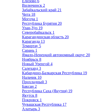
Елизово
6
Вилючинск
2
Забайкальский край
21
Чита
18
Могоча
1
Республика Бурятия
20
Улан-Удэ
19
Северобайкальск
1
Карагандинская область
20
Караганда
13
Темиртау
5
Сарань
1
Ямало-Ненецкий автономный округ
20
Ноябрьск
8
Новый Уренгой
4
Салехард
3
Кабардино-Балкарская Республика
19
Нальчик
10
Прохладный
3
Баксан
2
Республика Саха (Якутия)
19
Якутск
8
Покровск
1
Чувашская Республика
17
Алатырь
3