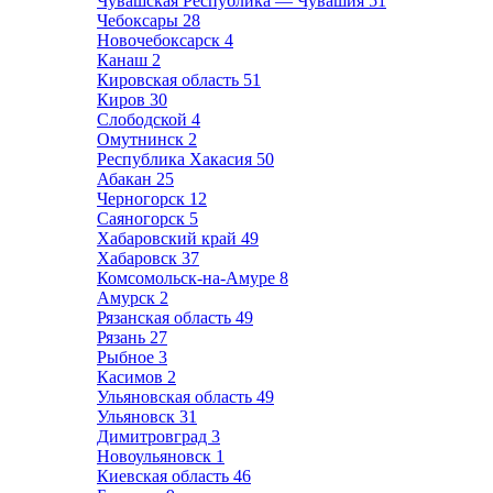
Чувашская Республика — Чувашия
51
Чебоксары
28
Новочебоксарск
4
Канаш
2
Кировская область
51
Киров
30
Слободской
4
Омутнинск
2
Республика Хакасия
50
Абакан
25
Черногорск
12
Саяногорск
5
Хабаровский край
49
Хабаровск
37
Комсомольск-на-Амуре
8
Амурск
2
Рязанская область
49
Рязань
27
Рыбное
3
Касимов
2
Ульяновская область
49
Ульяновск
31
Димитровград
3
Новоульяновск
1
Киевская область
46