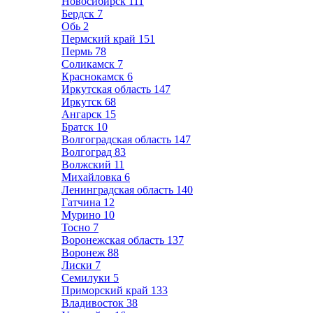
Новосибирск
111
Бердск
7
Обь
2
Пермский край
151
Пермь
78
Соликамск
7
Краснокамск
6
Иркутская область
147
Иркутск
68
Ангарск
15
Братск
10
Волгоградская область
147
Волгоград
83
Волжский
11
Михайловка
6
Ленинградская область
140
Гатчина
12
Мурино
10
Тосно
7
Воронежская область
137
Воронеж
88
Лиски
7
Семилуки
5
Приморский край
133
Владивосток
38