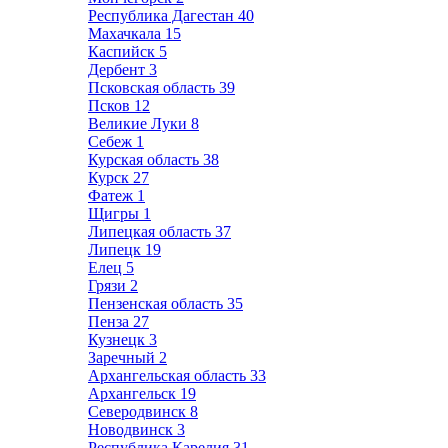
Республика Дагестан
40
Махачкала
15
Каспийск
5
Дербент
3
Псковская область
39
Псков
12
Великие Луки
8
Себеж
1
Курская область
38
Курск
27
Фатеж
1
Щигры
1
Липецкая область
37
Липецк
19
Елец
5
Грязи
2
Пензенская область
35
Пенза
27
Кузнецк
3
Заречный
2
Архангельская область
33
Архангельск
19
Северодвинск
8
Новодвинск
3
Республика Карелия
31