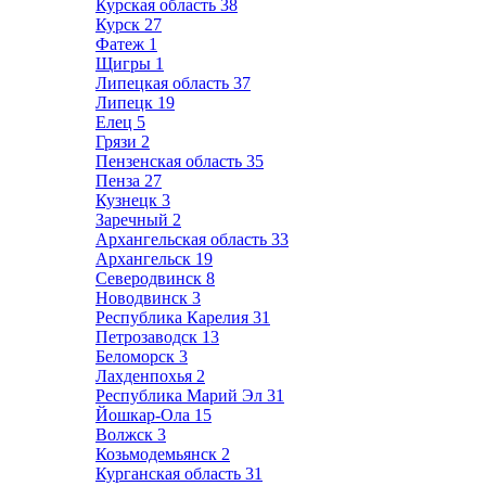
Курская область
38
Курск
27
Фатеж
1
Щигры
1
Липецкая область
37
Липецк
19
Елец
5
Грязи
2
Пензенская область
35
Пенза
27
Кузнецк
3
Заречный
2
Архангельская область
33
Архангельск
19
Северодвинск
8
Новодвинск
3
Республика Карелия
31
Петрозаводск
13
Беломорск
3
Лахденпохья
2
Республика Марий Эл
31
Йошкар-Ола
15
Волжск
3
Козьмодемьянск
2
Курганская область
31