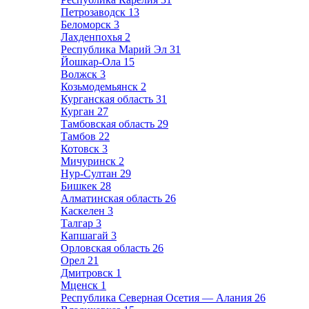
Петрозаводск
13
Беломорск
3
Лахденпохья
2
Республика Марий Эл
31
Йошкар-Ола
15
Волжск
3
Козьмодемьянск
2
Курганская область
31
Курган
27
Тамбовская область
29
Тамбов
22
Котовск
3
Мичуринск
2
Нур-Султан
29
Бишкек
28
Алматинская область
26
Каскелен
3
Талгар
3
Капшагай
3
Орловская область
26
Орел
21
Дмитровск
1
Мценск
1
Республика Северная Осетия — Алания
26