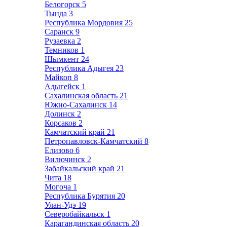
Белогорск
5
Тында
3
Республика Мордовия
25
Саранск
9
Рузаевка
2
Темников
1
Шымкент
24
Республика Адыгея
23
Майкоп
8
Адыгейск
1
Сахалинская область
21
Южно-Сахалинск
14
Долинск
2
Корсаков
2
Камчатский край
21
Петропавловск-Камчатский
8
Елизово
6
Вилючинск
2
Забайкальский край
21
Чита
18
Могоча
1
Республика Бурятия
20
Улан-Удэ
19
Северобайкальск
1
Карагандинская область
20