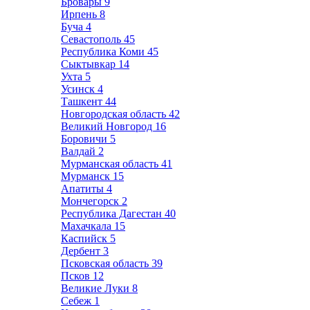
Бровары
9
Ирпень
8
Буча
4
Севастополь
45
Республика Коми
45
Сыктывкар
14
Ухта
5
Усинск
4
Ташкент
44
Новгородская область
42
Великий Новгород
16
Боровичи
5
Валдай
2
Мурманская область
41
Мурманск
15
Апатиты
4
Мончегорск
2
Республика Дагестан
40
Махачкала
15
Каспийск
5
Дербент
3
Псковская область
39
Псков
12
Великие Луки
8
Себеж
1