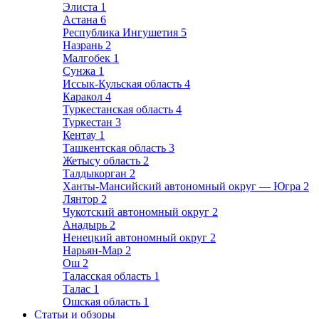
Элиста
1
Астана
6
Республика Ингушетия
5
Назрань
2
Малгобек
1
Сунжа
1
Иссык-Кульская область
4
Каракол
4
Туркестанская область
4
Туркестан
3
Кентау
1
Ташкентская область
3
Жетысу область
2
Талдыкорган
2
Ханты-Мансийский автономный округ — Югра
2
Лянтор
2
Чукотский автономный округ
2
Анадырь
2
Ненецкий автономный округ
2
Нарьян-Мар
2
Ош
2
Таласская область
1
Талас
1
Ошская область
1
Статьи и обзоры