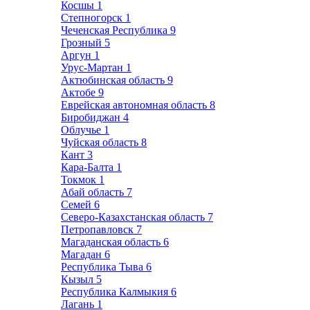
Косшы
1
Степногорск
1
Чеченская Республика
9
Грозный
5
Аргун
1
Урус-Мартан
1
Актюбинская область
9
Актобе
9
Еврейская автономная область
8
Биробиджан
4
Облучье
1
Чуйская область
8
Кант
3
Кара-Балта
1
Токмок
1
Абай область
7
Семей
6
Северо-Казахстанская область
7
Петропавловск
7
Магаданская область
6
Магадан
6
Республика Тыва
6
Кызыл
5
Республика Калмыкия
6
Лагань
1