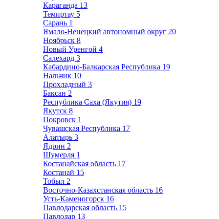
Караганда
13
Темиртау
5
Сарань
1
Ямало-Ненецкий автономный округ
20
Ноябрьск
8
Новый Уренгой
4
Салехард
3
Кабардино-Балкарская Республика
19
Нальчик
10
Прохладный
3
Баксан
2
Республика Саха (Якутия)
19
Якутск
8
Покровск
1
Чувашская Республика
17
Алатырь
3
Ядрин
2
Шумерля
1
Костанайская область
17
Костанай
15
Тобыл
2
Восточно-Казахстанская область
16
Усть-Каменогорск
16
Павлодарская область
15
Павлодар
13