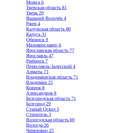
Можга
6
Тверская область
81
Тверь
29
Вышний Волочёк
4
Ржев
4
Калужская область
80
Калуга
31
Обнинск
9
Малоярославец
6
Ярославская область
77
Ярославль
47
Рыбинск
7
Переславль-Залесский
4
Алматы
73
Владимирская область
71
Владимир
25
Ковров
8
Александров
8
Белгородская область
71
Белгород
29
Старый Оскол
5
Строитель
3
Вологодская область
69
Вологда
26
Череповец
25