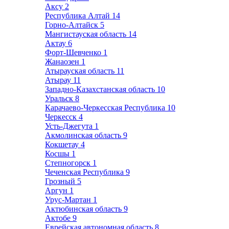
Аксу
2
Республика Алтай
14
Горно-Алтайск
5
Мангистауская область
14
Актау
6
Форт-Шевченко
1
Жанаозен
1
Атырауская область
11
Атырау
11
Западно-Казахстанская область
10
Уральск
8
Карачаево-Черкесская Республика
10
Черкесск
4
Усть-Джегута
1
Акмолинская область
9
Кокшетау
4
Косшы
1
Степногорск
1
Чеченская Республика
9
Грозный
5
Аргун
1
Урус-Мартан
1
Актюбинская область
9
Актобе
9
Еврейская автономная область
8