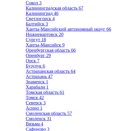
Сокол
3
Калининградская область
67
Калининград
46
Светлогорск
4
Балтийск
3
Ханты-Мансийский автономный округ
66
Нижневартовск
20
Сургут
18
Ханты-Мансийск
9
Оренбургская область
66
Оренбург
29
Орск
7
Бузулук
6
Астраханская область
64
Астрахань
47
Знаменск
1
Харабали
1
Томская область
61
Томск
42
Северск
3
Асино
1
Смоленская область
57
Смоленск
31
Вязьма
4
Сафоново
3