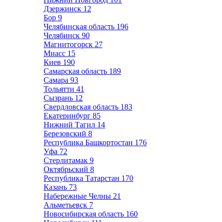
Дзержинск
12
Бор
9
Челябинская область
196
Челябинск
90
Магнитогорск
27
Миасс
15
Киев
190
Самарская область
189
Самара
93
Тольятти
41
Сызрань
12
Свердловская область
183
Екатеринбург
85
Нижний Тагил
14
Березовский
8
Республика Башкортостан
176
Уфа
72
Стерлитамак
9
Октябрьский
8
Республика Татарстан
170
Казань
73
Набережные Челны
21
Альметьевск
7
Новосибирская область
160