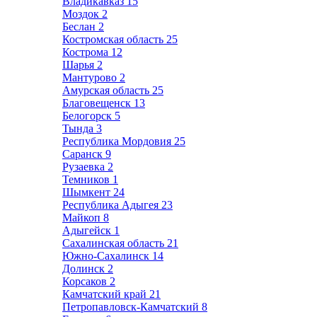
Владикавказ
15
Моздок
2
Беслан
2
Костромская область
25
Кострома
12
Шарья
2
Мантурово
2
Амурская область
25
Благовещенск
13
Белогорск
5
Тында
3
Республика Мордовия
25
Саранск
9
Рузаевка
2
Темников
1
Шымкент
24
Республика Адыгея
23
Майкоп
8
Адыгейск
1
Сахалинская область
21
Южно-Сахалинск
14
Долинск
2
Корсаков
2
Камчатский край
21
Петропавловск-Камчатский
8