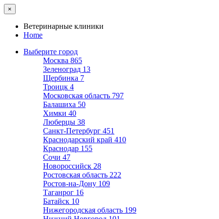
×
Ветеринарные клиники
Home
Выберите город
Москва
865
Зеленоград
13
Щербинка
7
Троицк
4
Московская область
797
Балашиха
50
Химки
40
Люберцы
38
Санкт-Петербург
451
Краснодарский край
410
Краснодар
155
Сочи
47
Новороссийск
28
Ростовская область
222
Ростов-на-Дону
109
Таганрог
16
Батайск
10
Нижегородская область
199
Нижний Новгород
101