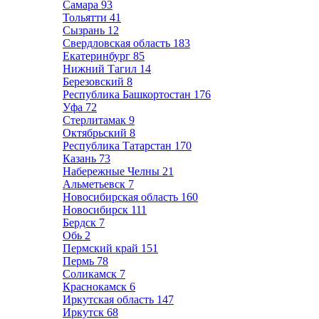
Самара
93
Тольятти
41
Сызрань
12
Свердловская область
183
Екатеринбург
85
Нижний Тагил
14
Березовский
8
Республика Башкортостан
176
Уфа
72
Стерлитамак
9
Октябрьский
8
Республика Татарстан
170
Казань
73
Набережные Челны
21
Альметьевск
7
Новосибирская область
160
Новосибирск
111
Бердск
7
Обь
2
Пермский край
151
Пермь
78
Соликамск
7
Краснокамск
6
Иркутская область
147
Иркутск
68