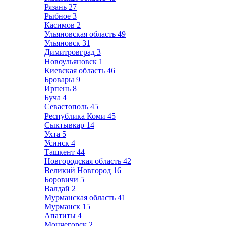
Рязань
27
Рыбное
3
Касимов
2
Ульяновская область
49
Ульяновск
31
Димитровград
3
Новоульяновск
1
Киевская область
46
Бровары
9
Ирпень
8
Буча
4
Севастополь
45
Республика Коми
45
Сыктывкар
14
Ухта
5
Усинск
4
Ташкент
44
Новгородская область
42
Великий Новгород
16
Боровичи
5
Валдай
2
Мурманская область
41
Мурманск
15
Апатиты
4
Мончегорск
2