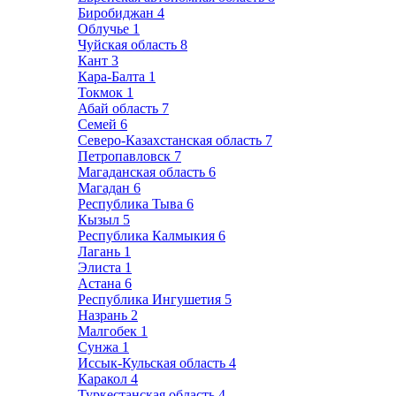
Биробиджан
4
Облучье
1
Чуйская область
8
Кант
3
Кара-Балта
1
Токмок
1
Абай область
7
Семей
6
Северо-Казахстанская область
7
Петропавловск
7
Магаданская область
6
Магадан
6
Республика Тыва
6
Кызыл
5
Республика Калмыкия
6
Лагань
1
Элиста
1
Астана
6
Республика Ингушетия
5
Назрань
2
Малгобек
1
Сунжа
1
Иссык-Кульская область
4
Каракол
4
Туркестанская область
4