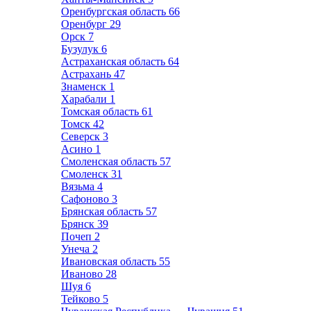
Оренбургская область
66
Оренбург
29
Орск
7
Бузулук
6
Астраханская область
64
Астрахань
47
Знаменск
1
Харабали
1
Томская область
61
Томск
42
Северск
3
Асино
1
Смоленская область
57
Смоленск
31
Вязьма
4
Сафоново
3
Брянская область
57
Брянск
39
Почеп
2
Унеча
2
Ивановская область
55
Иваново
28
Шуя
6
Тейково
5