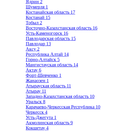
Ядрин
2
Шумерля
1
Костанайская область
17
Костанай
15
Тобыл
2
Восточно-Казахстанская область
16
Усть-Каменогорск
16
Павлодарская область
15
Павлодар
13
Аксу
2
Республика Алтай
14
Горно-Алтайск
5
Мангистауская область
14
Актау
6
Форт-Шевченко
1
Жанаозен
1
Атырауская область
11
Атырау
11
Западно-Казахстанская область
10
Уральск
8
Карачаево-Черкесская Республика
10
Черкесск
4
Усть-Джегута
1
Акмолинская область
9
Кокшетау
4