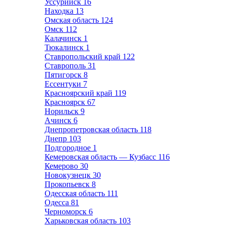
Уссурийск
16
Находка
13
Омская область
124
Омск
112
Калачинск
1
Тюкалинск
1
Ставропольский край
122
Ставрополь
31
Пятигорск
8
Ессентуки
7
Красноярский край
119
Красноярск
67
Норильск
9
Ачинск
6
Днепропетровская область
118
Днепр
103
Подгородное
1
Кемеровская область — Кузбасс
116
Кемерово
30
Новокузнецк
30
Прокопьевск
8
Одесская область
111
Одесса
81
Черноморск
6
Харьковская область
103