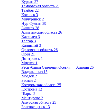
Курган
27
Тамбовская область
29
Тамбов
22
Котовск
3
Мичуринск
2
Нур-Султан
29
Бишкек
28
Алматинская область
26
Каскелен
3
Талгар
3
Капшагай
3
Орловская область
26
Орел
21
Дмитровск
1
Мценск
1
Республика Северная Осетия — Алания
26
Владикавказ
15
Моздок
2
Беслан
2
Костромская область
25
Кострома
12
Шарья
2
Мантурово
2
Амурская область
25
Благовещенск
13