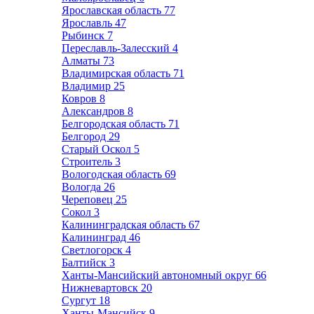
Ярославская область
77
Ярославль
47
Рыбинск
7
Переславль-Залесский
4
Алматы
73
Владимирская область
71
Владимир
25
Ковров
8
Александров
8
Белгородская область
71
Белгород
29
Старый Оскол
5
Строитель
3
Вологодская область
69
Вологда
26
Череповец
25
Сокол
3
Калининградская область
67
Калининград
46
Светлогорск
4
Балтийск
3
Ханты-Мансийский автономный округ
66
Нижневартовск
20
Сургут
18
Ханты-Мансийск
9