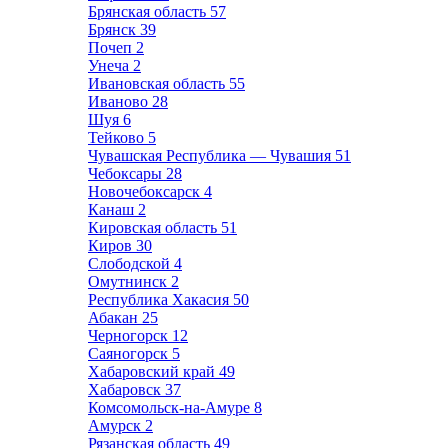
Брянская область
57
Брянск
39
Почеп
2
Унеча
2
Ивановская область
55
Иваново
28
Шуя
6
Тейково
5
Чувашская Республика — Чувашия
51
Чебоксары
28
Новочебоксарск
4
Канаш
2
Кировская область
51
Киров
30
Слободской
4
Омутнинск
2
Республика Хакасия
50
Абакан
25
Черногорск
12
Саяногорск
5
Хабаровский край
49
Хабаровск
37
Комсомольск-на-Амуре
8
Амурск
2
Рязанская область
49