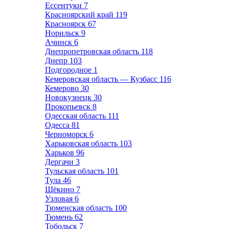
Ессентуки
7
Красноярский край
119
Красноярск
67
Норильск
9
Ачинск
6
Днепропетровская область
118
Днепр
103
Подгородное
1
Кемеровская область — Кузбасс
116
Кемерово
30
Новокузнецк
30
Прокопьевск
8
Одесская область
111
Одесса
81
Черноморск
6
Харьковская область
103
Харьков
96
Дергачи
3
Тульская область
101
Тула
46
Щёкино
7
Узловая
6
Тюменская область
100
Тюмень
62
Тобольск
7