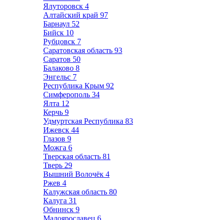
Ялуторовск
4
Алтайский край
97
Барнаул
52
Бийск
10
Рубцовск
7
Саратовская область
93
Саратов
50
Балаково
8
Энгельс
7
Республика Крым
92
Симферополь
34
Ялта
12
Керчь
9
Удмуртская Республика
83
Ижевск
44
Глазов
9
Можга
6
Тверская область
81
Тверь
29
Вышний Волочёк
4
Ржев
4
Калужская область
80
Калуга
31
Обнинск
9
Малоярославец
6